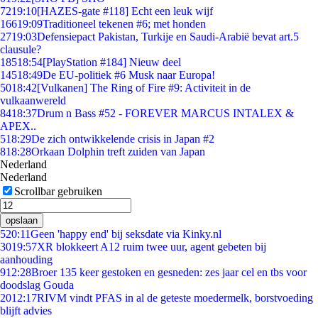
72
19:10
[HAZES-gate #118] Echt een leuk wijf
166
19:09
Traditioneel tekenen #6; met honden
27
19:03
Defensiepact Pakistan, Turkije en Saudi-Arabië bevat art.5
clausule?
185
18:54
[PlayStation #184] Nieuw deel
145
18:49
De EU-politiek #6 Musk naar Europa!
50
18:42
[Vulkanen] The Ring of Fire #9: Activiteit in de
vulkaanwereld
84
18:37
Drum n Bass #52 - FOREVER MARCUS INTALEX &
APEX..
5
18:29
De zich ontwikkelende crisis in Japan #2
8
18:28
Orkaan Dolphin treft zuiden van Japan
Nederland
Nederland
Scrollbar gebruiken
opslaan
5
20:11
Geen 'happy end' bij seksdate via Kinky.nl
30
19:57
XR blokkeert A12 ruim twee uur, agent gebeten bij
aanhouding
9
12:28
Broer 135 keer gestoken en gesneden: zes jaar cel en tbs voor
doodslag Gouda
20
12:17
RIVM vindt PFAS in al de geteste moedermelk, borstvoeding
blijft advies