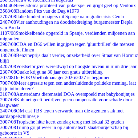
4
04:46
Niewiadoma profiteert van pokerspel en grijpt geel op Ventoux
35
08/08
Random Pics van de Dag #1979
27
07/08
Italië hindert reizigers uit Spanje na migratiecrisis Ceuta
24
07/08
Vier aanhoudingen na doodsbedreiging burgemeester Depla
van Breda
11
07/08
Smokkelbende opgerold in Spanje, verdienden miljoenen aan
migranten
39
07/08
CDA en D66 willen ingrijpen tegen 'gluurbrillen' die mensen
ongemerkt filmen
13
07/08
Benzineprijs daalt verder, onzekerheid over Straat van Hormuz
blijft
42
07/08
Voedselprijzen wereldwijd op hoogste niveau in ruim drie jaar
23
07/08
Quake krijgt na 30 jaar een gratis uitbreiding
2
07/08
De FOK!Voetbalmanager 2026/2027 is begonnen
70
07/08
Meer agressie tegen een andersluidende politieke mening, laat
jij je intimideren?
31
07/08
Amsterdams dierenasiel DOA overspoeld met babykonijntjes
29
07/08
Kabinet geeft bedrijven geen compensatie voor schade door
laagwater
24
07/08
OM eist TBS tegen verwarde man die agenten stak met
aardappelschilmesje
30
07/08
Tropische hitte keert zondag terug met lokaal 32 graden
30
07/08
Trump grijpt weer in op automatisch staatsburgerschap bij
geboorte in VS