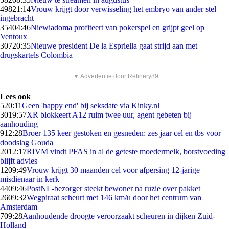
498
21:14
Vrouw krijgt door verwisseling het embryo van ander stel
ingebracht
354
04:46
Niewiadoma profiteert van pokerspel en grijpt geel op
Ventoux
307
20:35
Nieuwe president De la Espriella gaat strijd aan met
drugskartels Colombia
▼ Advertentie door Refinery89
Lees ook
5
20:11
Geen 'happy end' bij seksdate via Kinky.nl
30
19:57
XR blokkeert A12 ruim twee uur, agent gebeten bij
aanhouding
9
12:28
Broer 135 keer gestoken en gesneden: zes jaar cel en tbs voor
doodslag Gouda
20
12:17
RIVM vindt PFAS in al de geteste moedermelk, borstvoeding
blijft advies
12
09:49
Vrouw krijgt 30 maanden cel voor afpersing 12-jarige
misdienaar in kerk
44
09:46
PostNL-bezorger steekt bewoner na ruzie over pakket
26
09:32
Wegpiraat scheurt met 146 km/u door het centrum van
Amsterdam
7
09:28
Aanhoudende droogte veroorzaakt scheuren in dijken Zuid-
Holland