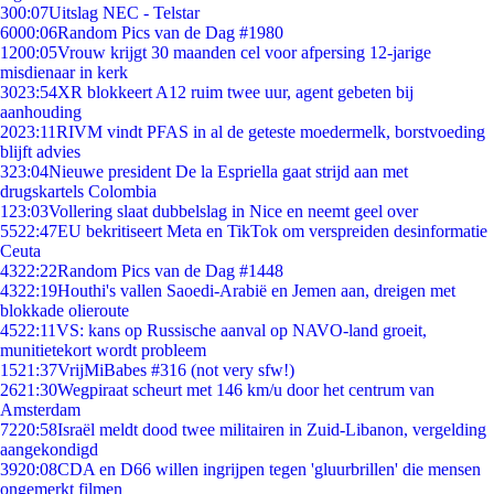
3
00:07
Uitslag NEC - Telstar
60
00:06
Random Pics van de Dag #1980
12
00:05
Vrouw krijgt 30 maanden cel voor afpersing 12-jarige
misdienaar in kerk
30
23:54
XR blokkeert A12 ruim twee uur, agent gebeten bij
aanhouding
20
23:11
RIVM vindt PFAS in al de geteste moedermelk, borstvoeding
blijft advies
3
23:04
Nieuwe president De la Espriella gaat strijd aan met
drugskartels Colombia
1
23:03
Vollering slaat dubbelslag in Nice en neemt geel over
55
22:47
EU bekritiseert Meta en TikTok om verspreiden desinformatie
Ceuta
43
22:22
Random Pics van de Dag #1448
43
22:19
Houthi's vallen Saoedi-Arabië en Jemen aan, dreigen met
blokkade olieroute
45
22:11
VS: kans op Russische aanval op NAVO-land groeit,
munitietekort wordt probleem
15
21:37
VrijMiBabes #316 (not very sfw!)
26
21:30
Wegpiraat scheurt met 146 km/u door het centrum van
Amsterdam
72
20:58
Israël meldt dood twee militairen in Zuid-Libanon, vergelding
aangekondigd
39
20:08
CDA en D66 willen ingrijpen tegen 'gluurbrillen' die mensen
ongemerkt filmen