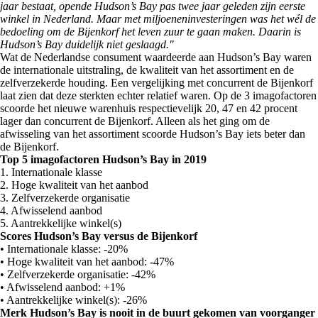
jaar bestaat, opende Hudson’s Bay pas twee jaar geleden zijn eerste
winkel in Nederland. Maar met miljoeneninvesteringen was het wél de
bedoeling om de Bijenkorf het leven zuur te gaan maken. Daarin is
Hudson’s Bay duidelijk niet geslaagd."
Wat de Nederlandse consument waardeerde aan Hudson’s Bay waren
de internationale uitstraling, de kwaliteit van het assortiment en de
zelfverzekerde houding. Een vergelijking met concurrent de Bijenkorf
laat zien dat deze sterkten echter relatief waren. Op de 3 imagofactoren
scoorde het nieuwe warenhuis respectievelijk 20, 47 en 42 procent
lager dan concurrent de Bijenkorf. Alleen als het ging om de
afwisseling van het assortiment scoorde Hudson’s Bay iets beter dan
de Bijenkorf.
Top 5 imagofactoren Hudson’s Bay in 2019
1. Internationale klasse
2. Hoge kwaliteit van het aanbod
3. Zelfverzekerde organisatie
4. Afwisselend aanbod
5. Aantrekkelijke winkel(s)
Scores Hudson’s Bay versus de Bijenkorf
• Internationale klasse: -20%
• Hoge kwaliteit van het aanbod: -47%
• Zelfverzekerde organisatie: -42%
• Afwisselend aanbod: +1%
• Aantrekkelijke winkel(s): -26%
Merk Hudson’s Bay is nooit in de buurt gekomen van voorganger