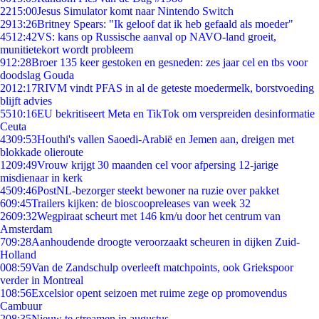
22
15:00
Jesus Simulator komt naar Nintendo Switch
29
13:26
Britney Spears: "Ik geloof dat ik heb gefaald als moeder"
45
12:42
VS: kans op Russische aanval op NAVO-land groeit,
munitietekort wordt probleem
9
12:28
Broer 135 keer gestoken en gesneden: zes jaar cel en tbs voor
doodslag Gouda
20
12:17
RIVM vindt PFAS in al de geteste moedermelk, borstvoeding
blijft advies
55
10:16
EU bekritiseert Meta en TikTok om verspreiden desinformatie
Ceuta
43
09:53
Houthi's vallen Saoedi-Arabië en Jemen aan, dreigen met
blokkade olieroute
12
09:49
Vrouw krijgt 30 maanden cel voor afpersing 12-jarige
misdienaar in kerk
45
09:46
PostNL-bezorger steekt bewoner na ruzie over pakket
6
09:45
Trailers kijken: de bioscoopreleases van week 32
26
09:32
Wegpiraat scheurt met 146 km/u door het centrum van
Amsterdam
7
09:28
Aanhoudende droogte veroorzaakt scheuren in dijken Zuid-
Holland
0
08:59
Van de Zandschulp overleeft matchpoints, ook Griekspoor
verder in Montreal
1
08:56
Excelsior opent seizoen met ruime zege op promovendus
Cambuur
2
08:35
Nieuw te streamen in augustus