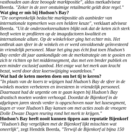
vasthouden aan deze beoogde marktpositie",
aldus merkadviseur
Beerda.
"Zeker in de zeer onstuimige retailmarkt geldt deze regel."
Wat ging er mis bij Hudson’s Bay?
"De oorspronkelijk bedachte marktpositie als aanbieder van
internationale topmerken was een heldere keuze",
verklaart adviseur
Beerda.
"Uit de onderzoeksresultaten blijkt ook dat de keten zich sterk
heeft weten te profileren op de imagofactoren kwaliteit en
internationale allure. Op de winkelvloer ging het echter mis. Het
ontbrak aan sfeer in de winkels en er werd onvoldoende geïnvesteerd
in vriendelijk personeel. Maar het ging pas écht fout toen Hudson’s
Bay eerder dit jaar aankondigde om de merkstrategie om te gooien en
zich te richten op het middensegment, dus met een breder publiek en
een minder exclusief aanbod. Het enige wat het merk aan kracht
bezat, werd door deze koerswijziging waardeloos."
Wat had de keten moeten doen om het tij te keren?
"In plaats van de koers te wijzigen had Hudson’s Bay de sfeer in de
winkels moeten verbeteren en investeren in vriendelijk personeel.
Daarnaast had de urgentie om te gaan kopen bij Hudson’s Bay
drastisch moeten worden verhoogd. Doordat de Bijenkorf in de
afgelopen jaren steeds verder is opgeschoven naar het luxesegment,
lagen er voor Hudson’s Bay kansen om met acties zoals de vroegere
Dolle Dwaze Dagen reuring rond het merk te krijgen."
Hudson’s Bay heeft nooit kunnen tippen aan reputatie Bijenkorf
"Hudson’s Bay vergelijken met de Bijenkorf lijkt misschien wat
oneerlijk",
zegt Hendrik Beerda,
"Terwijl de Bijenkorf al bijna 150