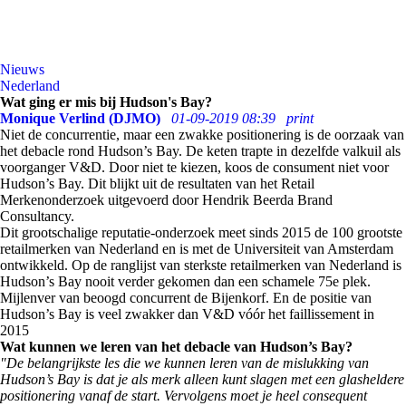
Nieuws
Nederland
Wat ging er mis bij Hudson's Bay?
Monique Verlind (DJMO)
01-09-2019 08:39
print
Niet de concurrentie, maar een zwakke positionering is de oorzaak van
het debacle rond Hudson’s Bay. De keten trapte in dezelfde valkuil als
voorganger V&D. Door niet te kiezen, koos de consument niet voor
Hudson’s Bay. Dit blijkt uit de resultaten van het Retail
Merkenonderzoek uitgevoerd door Hendrik Beerda Brand
Consultancy.
Dit grootschalige reputatie-onderzoek meet sinds 2015 de 100 grootste
retailmerken van Nederland en is met de Universiteit van Amsterdam
ontwikkeld. Op de ranglijst van sterkste retailmerken van Nederland is
Hudson’s Bay nooit verder gekomen dan een schamele 75e plek.
Mijlenver van beoogd concurrent de Bijenkorf. En de positie van
Hudson’s Bay is veel zwakker dan V&D vóór het faillissement in
2015
Wat kunnen we leren van het debacle van Hudson’s Bay?
"De belangrijkste les die we kunnen leren van de mislukking van
Hudson’s Bay is dat je als merk alleen kunt slagen met een glasheldere
positionering vanaf de start. Vervolgens moet je heel consequent