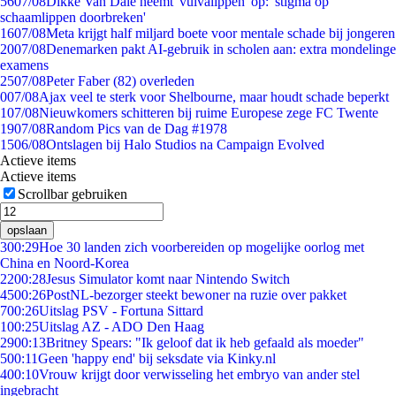
56
07/08
Dikke Van Dale neemt 'vulvalippen' op: 'stigma op
schaamlippen doorbreken'
16
07/08
Meta krijgt half miljard boete voor mentale schade bij jongeren
20
07/08
Denemarken pakt AI-gebruik in scholen aan: extra mondelinge
examens
25
07/08
Peter Faber (82) overleden
0
07/08
Ajax veel te sterk voor Shelbourne, maar houdt schade beperkt
1
07/08
Nieuwkomers schitteren bij ruime Europese zege FC Twente
19
07/08
Random Pics van de Dag #1978
15
06/08
Ontslagen bij Halo Studios na Campaign Evolved
Actieve items
Actieve items
Scrollbar gebruiken
opslaan
3
00:29
Hoe 30 landen zich voorbereiden op mogelijke oorlog met
China en Noord-Korea
22
00:28
Jesus Simulator komt naar Nintendo Switch
45
00:26
PostNL-bezorger steekt bewoner na ruzie over pakket
7
00:26
Uitslag PSV - Fortuna Sittard
1
00:25
Uitslag AZ - ADO Den Haag
29
00:13
Britney Spears: "Ik geloof dat ik heb gefaald als moeder"
5
00:11
Geen 'happy end' bij seksdate via Kinky.nl
4
00:10
Vrouw krijgt door verwisseling het embryo van ander stel
ingebracht