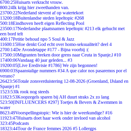
67
00:25
Huisarts verkracht vrouw.
8
00:24
Ik krijg hier zweethanden van.
237
00:22
Nederland stevent af op watertekort
132
00:18
Buitenlandse steden lepeltopic #268
5
00:18
Eindhoven heeft eigen Reflecting Pool
235
00:17
Nederlandse plaatsnamen lepeltopic #213 elk gehucht met
een bord telt
4
00:17
Petitie behoud npo 5 Soul & Jazz
116
00:15
Hoe denkt God echt over homo-seksualiteit? deel 4
27
00:14
De Avondetappe #177 - Bijna voorbij :(
175
00:10
Migranten breken door grens naar Ceuta in Spanje,l #10
174
00:06
Vandaag 40 jaar geleden... #3
192
00:05
[Live Eredivisie #1786] We zijn begonnen!
69
00:03
Spaanstalige nummers #34 A que calor nos pasaremos por el
verano?
264
23:56
Totale zonsverduistering 12-08-2026 (Groenland, IJsland en
Spanje) #1
15
23:53
Ik rook nog steeds
118
23:53
Koopzegels sparen bij AH duurt straks 2x zo lang
5
23:50
[INFLUENCERS #297] Toetjes & Bevers & Zwemmen in
water
86
23:49
Voorspellingstopic: Wie is hier de weerkundige? #16
119
23:47
Huisarts doet haar werk onder invloed van alcohol
3
23:45
Podcasts
183
23:44
Tour de France femmes 2026 #5 Lollergps