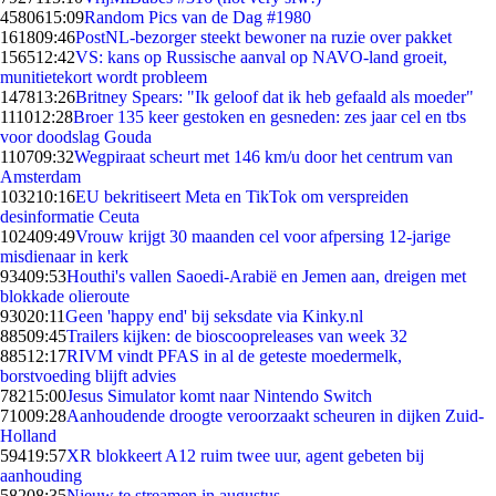
45806
15:09
Random Pics van de Dag #1980
1618
09:46
PostNL-bezorger steekt bewoner na ruzie over pakket
1565
12:42
VS: kans op Russische aanval op NAVO-land groeit,
munitietekort wordt probleem
1478
13:26
Britney Spears: "Ik geloof dat ik heb gefaald als moeder"
1110
12:28
Broer 135 keer gestoken en gesneden: zes jaar cel en tbs
voor doodslag Gouda
1107
09:32
Wegpiraat scheurt met 146 km/u door het centrum van
Amsterdam
1032
10:16
EU bekritiseert Meta en TikTok om verspreiden
desinformatie Ceuta
1024
09:49
Vrouw krijgt 30 maanden cel voor afpersing 12-jarige
misdienaar in kerk
934
09:53
Houthi's vallen Saoedi-Arabië en Jemen aan, dreigen met
blokkade olieroute
930
20:11
Geen 'happy end' bij seksdate via Kinky.nl
885
09:45
Trailers kijken: de bioscoopreleases van week 32
885
12:17
RIVM vindt PFAS in al de geteste moedermelk,
borstvoeding blijft advies
782
15:00
Jesus Simulator komt naar Nintendo Switch
710
09:28
Aanhoudende droogte veroorzaakt scheuren in dijken Zuid-
Holland
594
19:57
XR blokkeert A12 ruim twee uur, agent gebeten bij
aanhouding
582
08:35
Nieuw te streamen in augustus