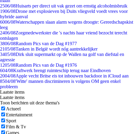
maan
25
06/08
Huisarts per direct uit vak gezet om ernstig alcoholmisbruik
19
06/08
Drone met explosieven bij Duits vliegveld voedt vrees voor
hybride aanval
60
06/08
Waterschappen slaan alarm wegens droogte: Gereedschapskist
leeg
24
06/08
Zorgmedewerkster die 's nachts haar vriend bezocht terecht
ontslagen
38
06/08
Random Pics van de Dag #1977
21
05/08
Tanken in België wordt nóg aantrekkelijker
34
05/08
Dirk sluit supermarkt op de Wallen na golf van diefstal en
agressie
12
05/08
Random Pics van de Dag #1976
6
04/08
Kraftwerk brengt ruimteschip terug naar Eindhoven
20
04/08
Apple vecht Britse eis tot inbouwen backdoor in iCloud aan
85
04/08
'Witte' mannen discrimineren is volgens OM geen enkel
probleem
Laatste items
Laatste items
Toon berichten uit deze thema's
Actueel
Entertainment
Sport
Film & Tv
Games