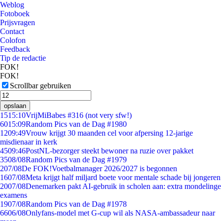
Weblog
Fotoboek
Prijsvragen
Contact
Colofon
Feedback
Tip de redactie
FOK!
FOK!
Scrollbar gebruiken
opslaan
15
15:10
VrijMiBabes #316 (not very sfw!)
60
15:09
Random Pics van de Dag #1980
12
09:49
Vrouw krijgt 30 maanden cel voor afpersing 12-jarige
misdienaar in kerk
45
09:46
PostNL-bezorger steekt bewoner na ruzie over pakket
35
08/08
Random Pics van de Dag #1979
2
07/08
De FOK!Voetbalmanager 2026/2027 is begonnen
16
07/08
Meta krijgt half miljard boete voor mentale schade bij jongeren
20
07/08
Denemarken pakt AI-gebruik in scholen aan: extra mondelinge
examens
19
07/08
Random Pics van de Dag #1978
66
06/08
Onlyfans-model met G-cup wil als NASA-ambassadeur naar