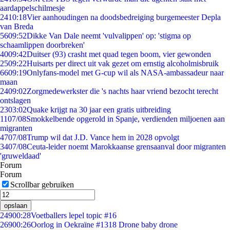
aardappelschilmesje
24
10:18
Vier aanhoudingen na doodsbedreiging burgemeester Depla
van Breda
56
09:52
Dikke Van Dale neemt 'vulvalippen' op: 'stigma op
schaamlippen doorbreken'
40
09:42
Duitser (93) crasht met quad tegen boom, vier gewonden
25
09:22
Huisarts per direct uit vak gezet om ernstig alcoholmisbruik
66
09:19
Onlyfans-model met G-cup wil als NASA-ambassadeur naar
maan
24
09:02
Zorgmedewerkster die 's nachts haar vriend bezocht terecht
ontslagen
23
03:02
Quake krijgt na 30 jaar een gratis uitbreiding
11
07/08
Smokkelbende opgerold in Spanje, verdienden miljoenen aan
migranten
47
07/08
Trump wil dat J.D. Vance hem in 2028 opvolgt
34
07/08
Ceuta-leider noemt Marokkaanse grensaanval door migranten
'gruweldaad'
Forum
Forum
Scrollbar gebruiken
opslaan
249
00:28
Voetballers lepel topic #16
269
00:26
Oorlog in Oekraïne #1318 Drone baby drone