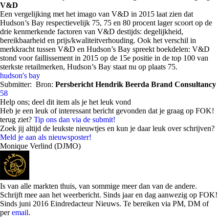
V&D
Een vergelijking met het imago van V&D in 2015 laat zien dat
Hudson’s Bay respectievelijk 75, 75 en 80 procent lager scoort op de
drie kenmerkende factoren van V&D destijds: degelijkheid,
bereikbaarheid en prijs/kwaliteitverhouding. Ook het verschil in
merkkracht tussen V&D en Hudson’s Bay spreekt boekdelen: V&D
stond voor faillissement in 2015 op de 15e positie in de top 100 van
sterkste retailmerken, Hudson’s Bay staat nu op plaats 75.
hudson's bay
Submitter:
Bron:
Persbericht Hendrik Beerda Brand Consultancy
58
Help ons; deel dit item als je het leuk vond
Heb je een leuk of interessant bericht gevonden dat je graag op FOK!
terug ziet?
Tip ons dan via de submit!
Zoek jij altijd de leukste nieuwtjes en kun je daar leuk over schrijven?
Meld je aan als nieuwsposter!
Monique Verlind (DJMO)
Is van alle markten thuis, van sommige meer dan van de andere.
Schrijft mee aan het weerbericht. Sinds jaar en dag aanwezig op FOK!
Sinds juni 2016 Eindredacteur Nieuws. Te bereiken via PM, DM of
per
email
.