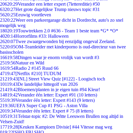
206
20:29
Verander een letter expert (7lettereditie) #50
63
20:27
Het grote dagelijkse Trump nieuws topic #31
56
20:25
Eeuwig voortleven
23
20:22
Weer een parkeergarage dicht in Dordrecht, auto's zo snel
mogelijk weg
180
20:19
Touwtrekken 2.0 #636 - Team 1 beste team *G* *O*
40
20:14
Horrorfilms #33: Halloween
26
20:07
Twee zwaargewonden bij eenzijdig ongeval Zeeland.
52
20:05
OM-Teamleider met kinderporno is oud-directeur van twee
basisscholen
166
19:58
Dingen waar je enorm vrolijk van wordt #3
25
19:56
Natuur en Wild
16
19:54
Radio 2 #145 Ruud 66
47
19:47
[Netflix #210] TUDUM
212
19:43
[NL] Street View Quiz [#122] - Loogisch toch
101
19:43
De landelijke hittegolf van 2026
214
19:42
Bloemen/planten in je eigen tuin #94 Kleur!
148
19:42
Verander één letter: Expert #91 (10 letters)
55
19:39
Verander één letter: Expert #143 (9 letters)
2
19:36
UEFA Super Cup #1 PSG - Aston Villa
20
19:34
Verander één letter. Expert # 75 (8 letters)
105
19:31
Telstar-topic #2: De Witte Leeuwen Brullen nog altijd in
Velsen-Zuid!
177
19:28
[Keuken Kampioen Divisie] #44 Vitesse mag weg
0
19:22
[SHO FB] SHO