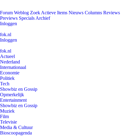
Forum
Weblog
Zoek
Actieve Items
Nieuws
Columns
Reviews
Previews
Specials
Archief
Inloggen
fok.nl
Inloggen
fok.nl
Actueel
Nederland
Internationaal
Economie
Politiek
Tech
Showbiz en Gossip
Opmerkelijk
Entertainment
Showbiz en Gossip
Muziek
Film
Televisie
Media & Cultuur
Bioscoopagenda