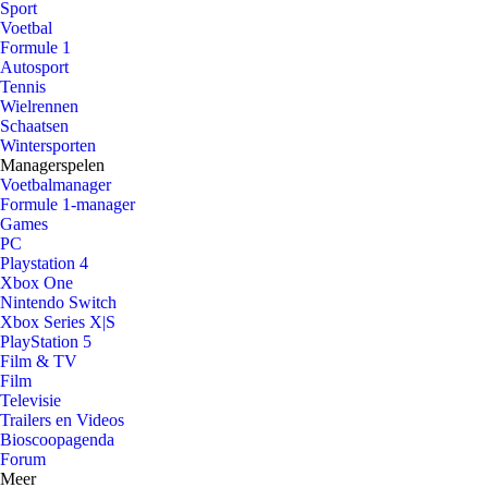
Sport
Voetbal
Formule 1
Autosport
Tennis
Wielrennen
Schaatsen
Wintersporten
Managerspelen
Voetbalmanager
Formule 1-manager
Games
PC
Playstation 4
Xbox One
Nintendo Switch
Xbox Series X|S
PlayStation 5
Film & TV
Film
Televisie
Trailers en Videos
Bioscoopagenda
Forum
Meer