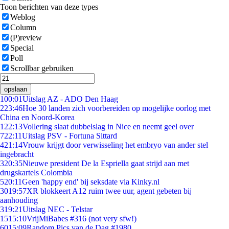
Toon berichten van deze types
Weblog
Column
(P)review
Special
Poll
Scrollbar gebruiken
opslaan
1
00:01
Uitslag AZ - ADO Den Haag
2
23:46
Hoe 30 landen zich voorbereiden op mogelijke oorlog met
China en Noord-Korea
1
22:13
Vollering slaat dubbelslag in Nice en neemt geel over
7
22:11
Uitslag PSV - Fortuna Sittard
4
21:14
Vrouw krijgt door verwisseling het embryo van ander stel
ingebracht
3
20:35
Nieuwe president De la Espriella gaat strijd aan met
drugskartels Colombia
5
20:11
Geen 'happy end' bij seksdate via Kinky.nl
30
19:57
XR blokkeert A12 ruim twee uur, agent gebeten bij
aanhouding
3
19:21
Uitslag NEC - Telstar
15
15:10
VrijMiBabes #316 (not very sfw!)
60
15:09
Random Pics van de Dag #1980