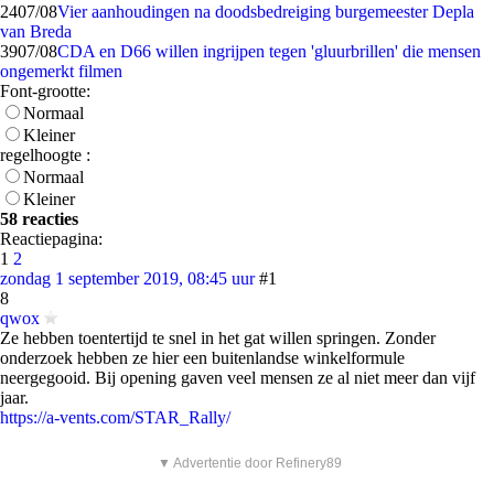
24
07/08
Vier aanhoudingen na doodsbedreiging burgemeester Depla
van Breda
39
07/08
CDA en D66 willen ingrijpen tegen 'gluurbrillen' die mensen
ongemerkt filmen
Font-grootte:
Normaal
Kleiner
regelhoogte :
Normaal
Kleiner
58 reacties
Reactiepagina:
1
2
zondag 1 september 2019, 08:45 uur
#1
8
qwox
Ze hebben toentertijd te snel in het gat willen springen. Zonder
onderzoek hebben ze hier een buitenlandse winkelformule
neergegooid. Bij opening gaven veel mensen ze al niet meer dan vijf
jaar.
https://a-vents.com/STAR_Rally/
▼ Advertentie door Refinery89