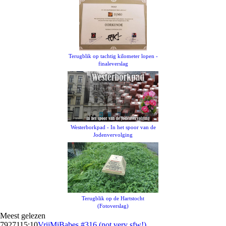
Terugblik op tachtig kilometer lopen -
finaleverslag
Westerborkpad - In het spoor van de
Jodenvervolging
Terugblik op de Hartstocht
(Fotoverslag)
Meest gelezen
79271
15:10
VrijMiBabes #316 (not very sfw!)