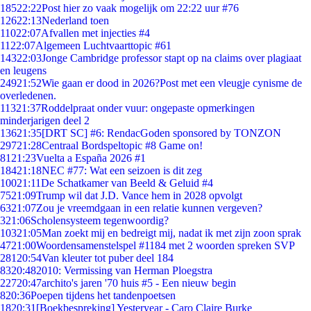
185
22:22
Post hier zo vaak mogelijk om 22:22 uur #76
126
22:13
Nederland toen
110
22:07
Afvallen met injecties #4
11
22:07
Algemeen Luchtvaarttopic #61
143
22:03
Jonge Cambridge professor stapt op na claims over plagiaat
en leugens
249
21:52
Wie gaan er dood in 2026?Post met een vleugje cynisme de
overledenen.
113
21:37
Roddelpraat onder vuur: ongepaste opmerkingen
minderjarigen deel 2
136
21:35
[DRT SC] #6: RendacGoden sponsored by TONZON
297
21:28
Centraal Bordspeltopic #8 Game on!
81
21:23
Vuelta a España 2026 #1
184
21:18
NEC #77: Wat een seizoen is dit zeg
100
21:11
De Schatkamer van Beeld & Geluid #4
75
21:09
Trump wil dat J.D. Vance hem in 2028 opvolgt
63
21:07
Zou je vreemdgaan in een relatie kunnen vergeven?
3
21:06
Scholensysteem tegenwoordig?
103
21:05
Man zoekt mij en bedreigt mij, nadat ik met zijn zoon sprak
47
21:00
Woordensamenstelspel #1184 met 2 woorden spreken SVP
281
20:54
Van kleuter tot puber deel 184
83
20:48
2010: Vermissing van Herman Ploegstra
227
20:47
archito's jaren '70 huis #5 - Een nieuw begin
8
20:36
Poepen tijdens het tandenpoetsen
18
20:31
[Boekbespreking] Yesteryear - Caro Claire Burke