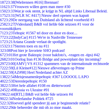
187
23:38
[Wielrennen #616] Brennan!
116
23:37
Vrouwen willen geen man meer #30
150
23:33
Wat je ook stemt, je krijgt in NL altijd Links Liberaal Beleid.
175
23:31
[WLR SC #417] Nieuw deel openen was kaputt
67
23:29
De neergang van Duitsland als lichtend voorbeeld #3
258
23:27
[Videoland] B&B vol liefde 6de seizoen #1 voor de
vooruitkijkers
71
23:23
Teltopic #1567 tel door en door en door....
77
23:22
[IndyCar] #115 We're in Nashville Tennessee
17
23:21
Ariana Grande verlaat de spotlight.
153
23:17
Sterren toen en nu #11
3
23:08
Post hier je favoriete SHO podcast!
67
23:01
Het grote Baktopic (voor bakfoto's, -vragen en -tips) #42
268
23:01
Oorlog Iran #136 Bridge and powerplant day incoming?
297
23:00
[AMV] VS #1312 spammers van de internationale rechtsorde
72
22:59
[Lil Kleine#12] Nieuwe afleveringen op Prime
34
22:59
[AZ#98] Heel Nederland achter AZ
138
22:54
Meisjesnamenlepeltopic #367 LOOOOL LAPO
40
22:53
Dierenlepeltopic #150
38
22:53
Het hele alfabet #108 en 4letterwoord
245
22:49
Russia vs Ukraine #91
196
22:44
[RTL] B&B vol liefde 6de seizoen #4
90
22:34
Nederlandse Politiek #725
5
22:32
Hoeveel geld spendeer jij aan je beginnende relatie?
19
22:29
de beheerder die mij oh zo moe maakt.