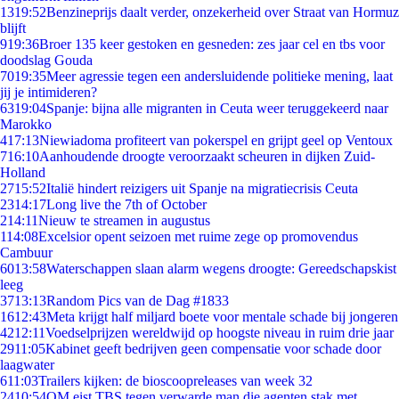
13
19:52
Benzineprijs daalt verder, onzekerheid over Straat van Hormuz
blijft
9
19:36
Broer 135 keer gestoken en gesneden: zes jaar cel en tbs voor
doodslag Gouda
70
19:35
Meer agressie tegen een andersluidende politieke mening, laat
jij je intimideren?
63
19:04
Spanje: bijna alle migranten in Ceuta weer teruggekeerd naar
Marokko
4
17:13
Niewiadoma profiteert van pokerspel en grijpt geel op Ventoux
7
16:10
Aanhoudende droogte veroorzaakt scheuren in dijken Zuid-
Holland
27
15:52
Italië hindert reizigers uit Spanje na migratiecrisis Ceuta
23
14:17
Long live the 7th of October
2
14:11
Nieuw te streamen in augustus
1
14:08
Excelsior opent seizoen met ruime zege op promovendus
Cambuur
60
13:58
Waterschappen slaan alarm wegens droogte: Gereedschapskist
leeg
37
13:13
Random Pics van de Dag #1833
16
12:43
Meta krijgt half miljard boete voor mentale schade bij jongeren
42
12:11
Voedselprijzen wereldwijd op hoogste niveau in ruim drie jaar
29
11:05
Kabinet geeft bedrijven geen compensatie voor schade door
laagwater
6
11:03
Trailers kijken: de bioscoopreleases van week 32
24
10:54
OM eist TBS tegen verwarde man die agenten stak met