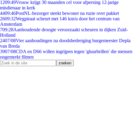
12
09:49
Vrouw krijgt 30 maanden cel voor afpersing 12-jarige
misdienaar in kerk
44
09:46
PostNL-bezorger steekt bewoner na ruzie over pakket
26
09:32
Wegpiraat scheurt met 146 km/u door het centrum van
Amsterdam
7
09:28
Aanhoudende droogte veroorzaakt scheuren in dijken Zuid-
Holland
24
07/08
Vier aanhoudingen na doodsbedreiging burgemeester Depla
van Breda
39
07/08
CDA en D66 willen ingrijpen tegen 'gluurbrillen' die mensen
ongemerkt filmen