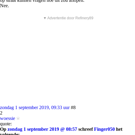
op straat kunnen vragen hoe dit zou aflopen.
Nee.
▼ Advertentie door Refinery89
zondag 1 september 2019, 09:33 uur
#8
2
woessie
quote:
Op
zondag 1 september 2019 @ 08:57
schreef
Finger050
het
volgende: