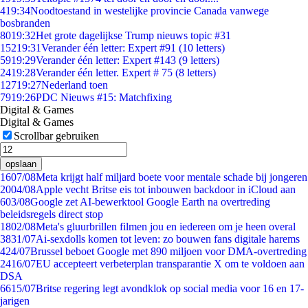
4
19:34
Noodtoestand in westelijke provincie Canada vanwege
bosbranden
80
19:32
Het grote dagelijkse Trump nieuws topic #31
152
19:31
Verander één letter: Expert #91 (10 letters)
59
19:29
Verander één letter: Expert #143 (9 letters)
24
19:28
Verander één letter. Expert # 75 (8 letters)
127
19:27
Nederland toen
79
19:26
PDC Nieuws #15: Matchfixing
Digital & Games
Digital & Games
Scrollbar gebruiken
opslaan
16
07/08
Meta krijgt half miljard boete voor mentale schade bij jongeren
20
04/08
Apple vecht Britse eis tot inbouwen backdoor in iCloud aan
6
03/08
Google zet AI-bewerktool Google Earth na overtreding
beleidsregels direct stop
18
02/08
Meta's gluurbrillen filmen jou en iedereen om je heen overal
38
31/07
Ai-sexdolls komen tot leven: zo bouwen fans digitale harems
4
24/07
Brussel beboet Google met 890 miljoen voor DMA-overtreding
24
16/07
EU accepteert verbeterplan transparantie X om te voldoen aan
DSA
66
15/07
Britse regering legt avondklok op social media voor 16 en 17-
jarigen