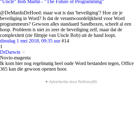
"Uncle" Bob Martin - "The Future of Programming"
@DeManInDeHoed: maar wat is dan 'beveiliging'? Hoe zie je
beveiliging in Word? Is dat de verantwoordelijkheid voor Word
programmeurs? Gewoon alles standaard Sandboxen, scheelt al een
hoop. Probleem is niet zo zeer de beveiliging zelf, maar dat de
complexiteit (zie filmpje van Uncle Bob) uit de hand loopt.
dinsdag 1 mei 2018, 09:35 uur
#14
1
DrDarwin
Novio-magenta
Ik kom hier nog regelmatig heel oude Word bestanden tegen, Office
365 kan die gewoon openen hoor.
▼ Advertentie door Refinery89