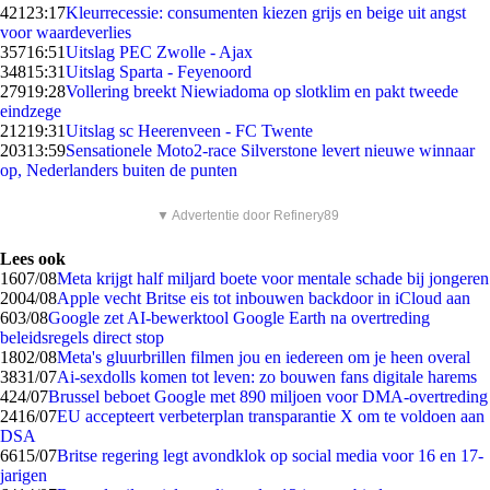
421
23:17
Kleurrecessie: consumenten kiezen grijs en beige uit angst
voor waardeverlies
357
16:51
Uitslag PEC Zwolle - Ajax
348
15:31
Uitslag Sparta - Feyenoord
279
19:28
Vollering breekt Niewiadoma op slotklim en pakt tweede
eindzege
212
19:31
Uitslag sc Heerenveen - FC Twente
203
13:59
Sensationele Moto2-race Silverstone levert nieuwe winnaar
op, Nederlanders buiten de punten
▼ Advertentie door Refinery89
Lees ook
16
07/08
Meta krijgt half miljard boete voor mentale schade bij jongeren
20
04/08
Apple vecht Britse eis tot inbouwen backdoor in iCloud aan
6
03/08
Google zet AI-bewerktool Google Earth na overtreding
beleidsregels direct stop
18
02/08
Meta's gluurbrillen filmen jou en iedereen om je heen overal
38
31/07
Ai-sexdolls komen tot leven: zo bouwen fans digitale harems
4
24/07
Brussel beboet Google met 890 miljoen voor DMA-overtreding
24
16/07
EU accepteert verbeterplan transparantie X om te voldoen aan
DSA
66
15/07
Britse regering legt avondklok op social media voor 16 en 17-
jarigen