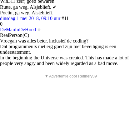
Win311 zelf) goed bewaren.
Rutte, ga weg. Alsjeblieft. ✔
Poetin, ga weg. Alsjeblieft.
dinsdag 1 mei 2018, 09:10 uur
#11
0
DeManInDeHoed
RealPerson(C)
Vroegah was alles beter, inclusief de coding?
Dat programmeurs niet erg goed zijn met beveiliging is een
understatement.
In the beginning the Universe was created. This has made a lot of
people very angry and been widely regarded as a bad move.
▼ Advertentie door Refinery89