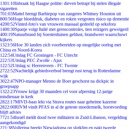
13
01:10
Inbraak bij Haagse politie: dieven betrapt bij stelen illegale
sigaretten
7
01:03
Mattel brengt Barbiepop van zangeres Whitney Houston uit
8
00:56
Hoge bloeddruk, diabetes en roken vergroten risico op dementie
42
00:52
Vinted-foto's van vrouwen massaal gedeeld op seksfora
14
00:30
Spanje volgt Italië met grenscontroles, tien reizigers geweigerd
4
00:19
Natuurbrand bij Soesterduinen geblust, brandweer waarschuwt
kijkers
13
23:56
Hoe 30 landen zich voorbereiden op mogelijke oorlog met
China en Noord-Korea
1
22:54
Uitslag FC Groningen - FC Utrecht
2
22:53
Uitslag PEC Zwolle - Ajax
1
22:52
Uitslag sc Heerenveen - FC Twente
27
22:52
Nachtelijk gebiedsverbod brengt rust terug in Rotterdamse
wijk
30
22:47
NPO-manager Menno de Boer geschorst na dickpic in
groepsapp
13
22:23
Vrouw krijgt 30 maanden cel voor afpersing 12-jarige
misdienaar in kerk
28
22:17
MIVD-baas lekt via Strava routes naar geheime kazerne
28
22:00
RIVM vindt PFAS in al de geteste moedermelk, borstvoeding
blijft advies
77
21:54
Israël meldt dood twee militairen in Zuid-Libanon, vergelding
aangekondigd
2
21:38
Vollering breekt Niewiadoma op slotklim en pakt tweede