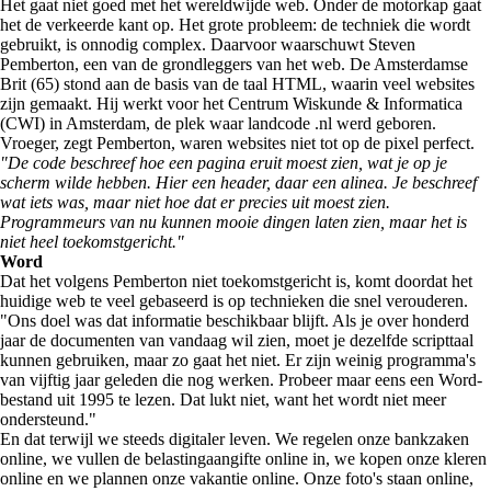
Het gaat niet goed met het wereldwijde web. Onder de motorkap gaat
het de verkeerde kant op. Het grote probleem: de techniek die wordt
gebruikt, is onnodig complex. Daarvoor waarschuwt Steven
Pemberton, een van de grondleggers van het web. De Amsterdamse
Brit (65) stond aan de basis van de taal HTML, waarin veel websites
zijn gemaakt. Hij werkt voor het Centrum Wiskunde & Informatica
(CWI) in Amsterdam, de plek waar landcode .nl werd geboren.
Vroeger, zegt Pemberton, waren websites niet tot op de pixel perfect.
"De code beschreef hoe een pagina eruit moest zien, wat je op je
scherm wilde hebben. Hier een header, daar een alinea. Je beschreef
wat iets was, maar niet hoe dat er precies uit moest zien.
Programmeurs van nu kunnen mooie dingen laten zien, maar het is
niet heel toekomstgericht.
"
Word
Dat het volgens Pemberton niet toekomstgericht is, komt doordat het
huidige web te veel gebaseerd is op technieken die snel verouderen.
"Ons doel was dat informatie beschikbaar blijft. Als je over honderd
jaar de documenten van vandaag wil zien, moet je dezelfde scripttaal
kunnen gebruiken, maar zo gaat het niet. Er zijn weinig programma's
van vijftig jaar geleden die nog werken. Probeer maar eens een Word-
bestand uit 1995 te lezen. Dat lukt niet, want het wordt niet meer
ondersteund."
En dat terwijl we steeds digitaler leven. We regelen onze bankzaken
online, we vullen de belastingaangifte online in, we kopen onze kleren
online en we plannen onze vakantie online. Onze foto's staan online,