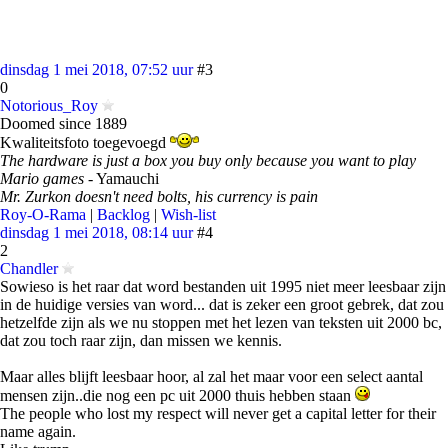
dinsdag 1 mei 2018, 07:52 uur
#3
0
Notorious_Roy
Doomed since 1889
Kwaliteitsfoto toegevoegd
The hardware is just a box you buy only because you want to play
Mario games
- Yamauchi
Mr. Zurkon doesn't need bolts, his currency is pain
Roy-O-Rama
|
Backlog
|
Wish-list
dinsdag 1 mei 2018, 08:14 uur
#4
2
Chandler
Sowieso is het raar dat word bestanden uit 1995 niet meer leesbaar zijn
in de huidige versies van word... dat is zeker een groot gebrek, dat zou
hetzelfde zijn als we nu stoppen met het lezen van teksten uit 2000 bc,
dat zou toch raar zijn, dan missen we kennis.
Maar alles blijft leesbaar hoor, al zal het maar voor een select aantal
mensen zijn..die nog een pc uit 2000 thuis hebben staan
The people who lost my respect will never get a capital letter for their
name again.