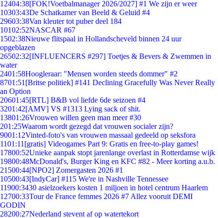
124
04:38
[FOK!Voetbalmanager 2026/2027] #1 We zijn er weer
103
03:43
De Schatkamer van Beeld & Geluid #4
296
03:38
Van kleuter tot puber deel 184
101
02:52
NASCAR #67
15
02:38
Nieuwe flitspaal in Hollandscheveld binnen 24 uur
opgeblazen
265
02:32
[INFLUENCERS #297] Toetjes & Bevers & Zwemmen in
water
24
01:58
Hoogleraar: "Mensen worden steeds dommer" #2
87
01:51
[Britse politiek] #141 Declining Gracefully Was Never Really
an Option
206
01:45
[RTL] B&B vol liefde 6de seizoen #4
32
01:42
[AMV] VS #1313 Lying sack of shit.
138
01:26
Vrouwen willen geen man meer #30
2
01:25
Waarom wordt gezegd dat vrouwen socialer zijn?
90
01:12
Vinted-foto's van vrouwen massaal gedeeld op seksfora
11
01:11
[gratis] Videogames Part 9: Gratis en free-to-play games!
178
00:52
Unieke aanpak stopt jarenlange overlast in Rotterdamse wijk
198
00:48
McDonald's, Burger King en KFC #82 - Meer korting a.u.b.
215
00:44
[NPO2] Zomergasten 2026 #1
105
00:43
[IndyCar] #115 We're in Nashville Tennessee
119
00:34
30 asielzoekers kosten 1 miljoen in hotel centrum Haarlem
127
00:33
Tour de France femmes 2026 #7 Allez vooruit DEMI
GODIN
282
00:27
Nederland stevent af op watertekort