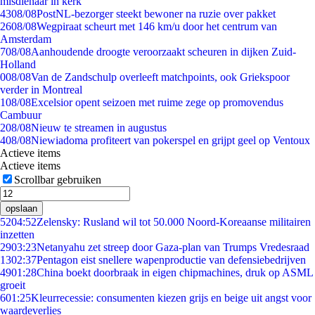
misdienaar in kerk
43
08/08
PostNL-bezorger steekt bewoner na ruzie over pakket
26
08/08
Wegpiraat scheurt met 146 km/u door het centrum van
Amsterdam
7
08/08
Aanhoudende droogte veroorzaakt scheuren in dijken Zuid-
Holland
0
08/08
Van de Zandschulp overleeft matchpoints, ook Griekspoor
verder in Montreal
1
08/08
Excelsior opent seizoen met ruime zege op promovendus
Cambuur
2
08/08
Nieuw te streamen in augustus
4
08/08
Niewiadoma profiteert van pokerspel en grijpt geel op Ventoux
Actieve items
Actieve items
Scrollbar gebruiken
opslaan
52
04:52
Zelensky: Rusland wil tot 50.000 Noord-Koreaanse militairen
inzetten
29
03:23
Netanyahu zet streep door Gaza-plan van Trumps Vredesraad
13
02:37
Pentagon eist snellere wapenproductie van defensiebedrijven
49
01:28
China boekt doorbraak in eigen chipmachines, druk op ASML
groeit
6
01:25
Kleurrecessie: consumenten kiezen grijs en beige uit angst voor
waardeverlies