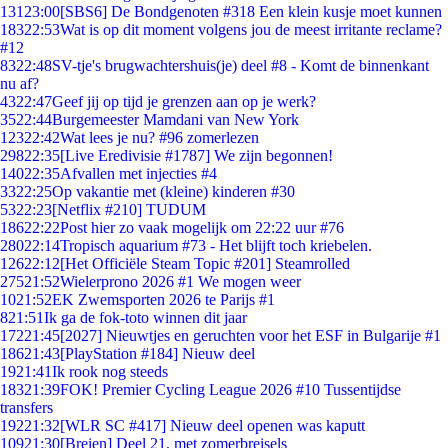
131
23:00
[SBS6] De Bondgenoten #318 Een klein kusje moet kunnen
183
22:53
Wat is op dit moment volgens jou de meest irritante reclame?
#12
83
22:48
SV-tje's brugwachtershuis(je) deel #8 - Komt de binnenkant
nu af?
43
22:47
Geef jij op tijd je grenzen aan op je werk?
35
22:44
Burgemeester Mamdani van New York
123
22:42
Wat lees je nu? #96 zomerlezen
298
22:35
[Live Eredivisie #1787] We zijn begonnen!
140
22:35
Afvallen met injecties #4
33
22:25
Op vakantie met (kleine) kinderen #30
53
22:23
[Netflix #210] TUDUM
186
22:22
Post hier zo vaak mogelijk om 22:22 uur #76
280
22:14
Tropisch aquarium #73 - Het blijft toch kriebelen.
126
22:12
[Het Officiële Steam Topic #201] Steamrolled
275
21:52
Wielerprono 2026 #1 We mogen weer
10
21:52
EK Zwemsporten 2026 te Parijs #1
8
21:51
Ik ga de fok-toto winnen dit jaar
172
21:45
[2027] Nieuwtjes en geruchten voor het ESF in Bulgarije #1
186
21:43
[PlayStation #184] Nieuw deel
19
21:41
Ik rook nog steeds
183
21:39
FOK! Premier Cycling League 2026 #10 Tussentijdse
transfers
192
21:32
[WLR SC #417] Nieuw deel openen was kaputt
109
21:30
[Breien] Deel 21, met zomerbreisels