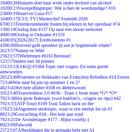
184
00:26
Huisarts doet haar werk onder invloed van alcohol
102
00:23
Voorspellingstopic: Wie is hier de weerkundige? #16
236
00:19
Israel en Gaza #17
164
00:17
[CUL TV] Masterchef Australië 2026
67
00:13
Tenenkrommende fouten bij teksten in het openbaar #74
13
00:10
Oorlog Iran #137 Op naar een mooie toekomst
49
00:08
Oorlog in Oekraïne #1319
41
00:05
[2026/2027] Eredivisietoto #1
43
00:00
Hoeveel geld spendeer jij aan je beginnende relatie?
26
23:57
Natuur en Wild
256
23:57
[Wielrennen #616] Brennan!
1
23:57
Starten met 3d printen
151
23:53
[AKQ] #3384 Topic met vragen. En soms goede
antwoorden.
285
23:49
Protesten en blokkades van Extinction Rebellion #24 Eieren
7
23:46
Wat staat bij jou op nummer 1 en 2?
46
23:41
Het hele alfabet #108 en 4letterwoord
191
23:40
Touwtrekken 2.0 #636 - Team 1 beste team *G* *O*
79
23:38
Het grote Baktopic (voor bakfoto's, -vragen en -tips) #42
79
23:37
[ATP Tour] #169 Tosti Tallon back on fire
176
23:34
Algemeen steektopic, waar er een steekje los zit #3
88
23:29
Geocaching #34 - Het hele jaar rond
79
23:21
De Avondetappe #177 - Bijna voorbij :(
89
23:09
Palworld
257
23:07
Afbeeldingen die je gemaakt hebt met AI