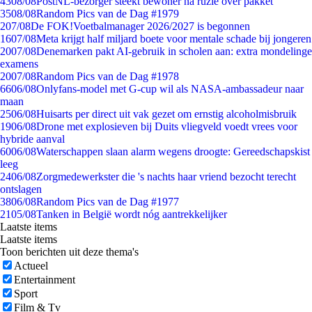
43
08/08
PostNL-bezorger steekt bewoner na ruzie over pakket
35
08/08
Random Pics van de Dag #1979
2
07/08
De FOK!Voetbalmanager 2026/2027 is begonnen
16
07/08
Meta krijgt half miljard boete voor mentale schade bij jongeren
20
07/08
Denemarken pakt AI-gebruik in scholen aan: extra mondelinge
examens
20
07/08
Random Pics van de Dag #1978
66
06/08
Onlyfans-model met G-cup wil als NASA-ambassadeur naar
maan
25
06/08
Huisarts per direct uit vak gezet om ernstig alcoholmisbruik
19
06/08
Drone met explosieven bij Duits vliegveld voedt vrees voor
hybride aanval
60
06/08
Waterschappen slaan alarm wegens droogte: Gereedschapskist
leeg
24
06/08
Zorgmedewerkster die 's nachts haar vriend bezocht terecht
ontslagen
38
06/08
Random Pics van de Dag #1977
21
05/08
Tanken in België wordt nóg aantrekkelijker
Laatste items
Laatste items
Toon berichten uit deze thema's
Actueel
Entertainment
Sport
Film & Tv