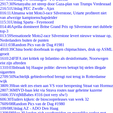
29
17:30
Netanyahu zet streep door Gaza-plan van Trumps Vredesraad
2
16:51
Uitslag PEC Zwolle - Ajax
0
16:11
Almansa wint Moto3-race Silverstone, Uriarte profiteert niet
van afwezige kampioenschapsleider
1
15:31
Uitslag Sparta - Feyenoord
0
14:46
Aprilia domineert Britse Grand Prix op Silverstone met dubbele
top-3
0
13:59
Sensationele Moto2-race Silverstone levert nieuwe winnaar op,
Nederlanders buiten de punten
41
11:03
Random Pics van de Dag #1981
49
10:39
China boekt doorbraak in eigen chipmachines, druk op ASML
groeit
16
10:24
FIFA ziet kritiek op Infantino als desinformatie, Noorwegen
eist zijn aftreden
13
10:03
Inbraak bij Haagse politie: dieven betrapt bij stelen illegale
sigaretten
27
09:50
Nachtelijk gebiedsverbod brengt rust terug in Rotterdamse
wijk
38
09:39
Iran stelt zes eisen aan VS voor heropening Straat van Hormuz
28
07:36
MIVD-baas lekt via Strava routes naar geheime kazerne
16
06:35
VrijMiBabes #316 (not very sfw!)
6
06:30
Trailers kijken: de bioscoopreleases van week 32
76
09/08
Random Pics van de Dag #1980
1
09/08
Uitslag AZ - ADO Den Haag
13
08/08
Hoe 30 landen zich voorbereiden op mogelijke oorlog met