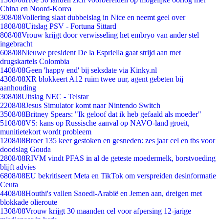
China en Noord-Korea
3
08/08
Vollering slaat dubbelslag in Nice en neemt geel over
18
08/08
Uitslag PSV - Fortuna Sittard
8
08/08
Vrouw krijgt door verwisseling het embryo van ander stel
ingebracht
6
08/08
Nieuwe president De la Espriella gaat strijd aan met
drugskartels Colombia
14
08/08
Geen 'happy end' bij seksdate via Kinky.nl
43
08/08
XR blokkeert A12 ruim twee uur, agent gebeten bij
aanhouding
3
08/08
Uitslag NEC - Telstar
22
08/08
Jesus Simulator komt naar Nintendo Switch
35
08/08
Britney Spears: "Ik geloof dat ik heb gefaald als moeder"
51
08/08
VS: kans op Russische aanval op NAVO-land groeit,
munitietekort wordt probleem
12
08/08
Broer 135 keer gestoken en gesneden: zes jaar cel en tbs voor
doodslag Gouda
28
08/08
RIVM vindt PFAS in al de geteste moedermelk, borstvoeding
blijft advies
68
08/08
EU bekritiseert Meta en TikTok om verspreiden desinformatie
Ceuta
44
08/08
Houthi's vallen Saoedi-Arabië en Jemen aan, dreigen met
blokkade olieroute
13
08/08
Vrouw krijgt 30 maanden cel voor afpersing 12-jarige