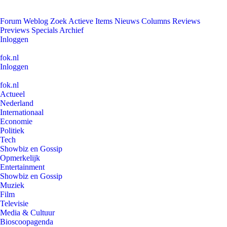
Forum
Weblog
Zoek
Actieve Items
Nieuws
Columns
Reviews
Previews
Specials
Archief
Inloggen
fok.nl
Inloggen
fok.nl
Actueel
Nederland
Internationaal
Economie
Politiek
Tech
Showbiz en Gossip
Opmerkelijk
Entertainment
Showbiz en Gossip
Muziek
Film
Televisie
Media & Cultuur
Bioscoopagenda