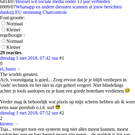
64
14/07
Brussel wil sociale media onder 13 jaar verbieden
69
09/07
Whatsapp en andere diensten scannen al jouw berichten
dankzij EU stemming Chatcontrole
Font-grootte:
Normaal
Kleiner
regelhoogte :
Normaal
Kleiner
29 reacties
dinsdag 1 mei 2018, 07:42 uur
#1
0
el_burro
The worlds greatest.
Ach, vooruitgang is goed... Zorg ervoor dat je je blijft verdiepen in
'oude' techniek en het niet in zijn geheel vergeet. Niet blindelings
achter je tools aanlopen en je kunt een goede boterham verdienen
Verder mag ik behoorlijk wat pixels op mijn scherm hebben als ik weer
eens naar pornhub o.i.d. surf
dinsdag 1 mei 2018, 07:52 uur
#2
2
kirsten.
Tsja... vroeger toen een systeem nog niet alles moest kunnen, moest
verbinden met en beschermd moest zijn tegen... de realiteit is dat aan