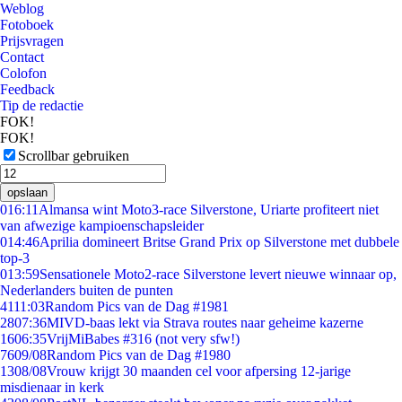
Weblog
Fotoboek
Prijsvragen
Contact
Colofon
Feedback
Tip de redactie
FOK!
FOK!
Scrollbar gebruiken
opslaan
0
16:11
Almansa wint Moto3-race Silverstone, Uriarte profiteert niet
van afwezige kampioenschapsleider
0
14:46
Aprilia domineert Britse Grand Prix op Silverstone met dubbele
top-3
0
13:59
Sensationele Moto2-race Silverstone levert nieuwe winnaar op,
Nederlanders buiten de punten
41
11:03
Random Pics van de Dag #1981
28
07:36
MIVD-baas lekt via Strava routes naar geheime kazerne
16
06:35
VrijMiBabes #316 (not very sfw!)
76
09/08
Random Pics van de Dag #1980
13
08/08
Vrouw krijgt 30 maanden cel voor afpersing 12-jarige
misdienaar in kerk