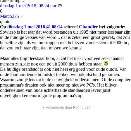
Like trump...
dinsdag 1 mei 2018, 08:24 uur
#5
0
Marco275
quote:
Op
dinsdag 1 mei 2018 @ 08:14
schreef
Chandler
het volgende:
Sowieso is het raar dat word bestanden uit 1995 niet meer leesbaar zijn
in de huidige versies van word... dat is zeker een groot gebrek, dat zou
hetzelfde zijn als we nu stoppen met het lezen van teksten uit 2000 bc,
dat zou toch raar zijn, dan missen we kennis.
Maar alles blijft leesbaar hoor, al zal het maar voor een select aantal
mensen zijn..die nog een pc uit 2000 thuis hebben staan
De huidige brandstof is ook niet heel erg goed voor oude outo's. Van
oude loodhoudende brandstof hebben we ook afscheid genomen.
Waarom zou je iets tot in de eeuwigheid ondersteunen. Oude computer
programma's draaien ook niet meer op nieuwe PC's. Het blijven
ondersteunen van oude achterhaalde standaarden levert juist
onveiligheid en enorm grote programma's op.
▼ Advertentie door Refinery89