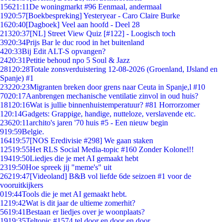
156
21:11
De woningmarkt #96 Eenmaal, andermaal
19
20:57
[Boekbespreking] Yesteryear - Caro Claire Burke
16
20:40
[Dagboek] Veel aan hoofd - Deel 28
213
20:37
[NL] Street View Quiz [#122] - Loogisch toch
39
20:34
Prijs Bar le duc rood in het buitenland
4
20:33
Bij Edit ALT-S opvangen?
24
20:31
Petitie behoud npo 5 Soul & Jazz
281
20:28
Totale zonsverduistering 12-08-2026 (Groenland, IJsland en
Spanje) #1
232
20:23
Migranten breken door grens naar Ceuta in Spanje,l #10
70
20:17
Aanbrengen mechanische ventilatie zinvol in oud huis?
181
20:16
Wat is jullie binnenhuistemperatuur? #81 Horrorzomer
1
20:14
Gadgets: Grappige, handige, nutteloze, verslavende etc.
236
20:11
archito's jaren '70 huis #5 - Een nieuw begin
9
19:59
Belgie.
164
19:57
[NOS Eredivisie #298] We gaan staken
125
19:55
Het RLS Social Media-topic #160 Zonder Kolonel!!
194
19:50
Liedjes die je met AI gemaakt hebt
23
19:50
Hoe spreek jij "meme's" uit
262
19:47
[Videoland] B&B vol liefde 6de seizoen #1 voor de
vooruitkijkers
0
19:44
Tools die je met AI gemaakt hebt.
12
19:42
Wat is dit jaar de ultieme zomerhit?
56
19:41
Bestaan er liedjes over je woonplaats?
19
19:35
Teltopic #1574 tel door en door en door....