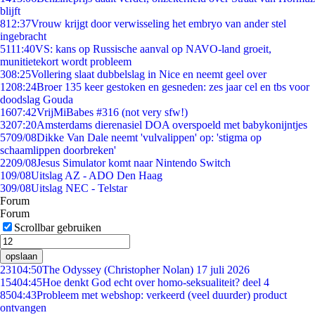
blijft
8
12:37
Vrouw krijgt door verwisseling het embryo van ander stel
ingebracht
51
11:40
VS: kans op Russische aanval op NAVO-land groeit,
munitietekort wordt probleem
3
08:25
Vollering slaat dubbelslag in Nice en neemt geel over
12
08:24
Broer 135 keer gestoken en gesneden: zes jaar cel en tbs voor
doodslag Gouda
16
07:42
VrijMiBabes #316 (not very sfw!)
32
07:20
Amsterdams dierenasiel DOA overspoeld met babykonijntjes
57
09/08
Dikke Van Dale neemt 'vulvalippen' op: 'stigma op
schaamlippen doorbreken'
22
09/08
Jesus Simulator komt naar Nintendo Switch
1
09/08
Uitslag AZ - ADO Den Haag
3
09/08
Uitslag NEC - Telstar
Forum
Forum
Scrollbar gebruiken
opslaan
231
04:50
The Odyssey (Christopher Nolan) 17 juli 2026
154
04:45
Hoe denkt God echt over homo-seksualiteit? deel 4
85
04:43
Probleem met webshop: verkeerd (veel duurder) product
ontvangen