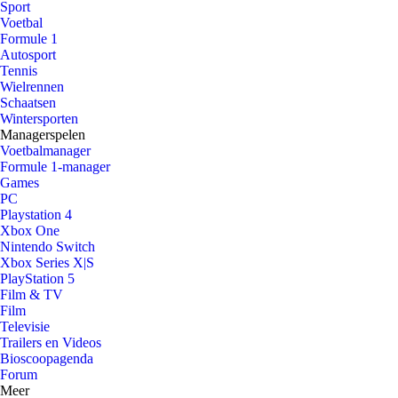
Sport
Voetbal
Formule 1
Autosport
Tennis
Wielrennen
Schaatsen
Wintersporten
Managerspelen
Voetbalmanager
Formule 1-manager
Games
PC
Playstation 4
Xbox One
Nintendo Switch
Xbox Series X|S
PlayStation 5
Film & TV
Film
Televisie
Trailers en Videos
Bioscoopagenda
Forum
Meer