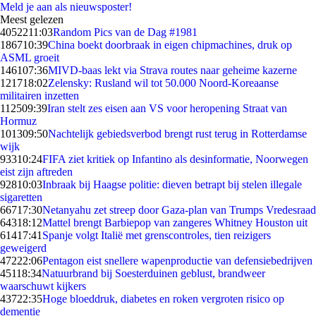
Meld je aan als nieuwsposter!
Meest gelezen
40522
11:03
Random Pics van de Dag #1981
1867
10:39
China boekt doorbraak in eigen chipmachines, druk op
ASML groeit
1461
07:36
MIVD-baas lekt via Strava routes naar geheime kazerne
1217
18:02
Zelensky: Rusland wil tot 50.000 Noord-Koreaanse
militairen inzetten
1125
09:39
Iran stelt zes eisen aan VS voor heropening Straat van
Hormuz
1013
09:50
Nachtelijk gebiedsverbod brengt rust terug in Rotterdamse
wijk
933
10:24
FIFA ziet kritiek op Infantino als desinformatie, Noorwegen
eist zijn aftreden
928
10:03
Inbraak bij Haagse politie: dieven betrapt bij stelen illegale
sigaretten
667
17:30
Netanyahu zet streep door Gaza-plan van Trumps Vredesraad
643
18:12
Mattel brengt Barbiepop van zangeres Whitney Houston uit
614
17:41
Spanje volgt Italië met grenscontroles, tien reizigers
geweigerd
472
22:06
Pentagon eist snellere wapenproductie van defensiebedrijven
451
18:34
Natuurbrand bij Soesterduinen geblust, brandweer
waarschuwt kijkers
437
22:35
Hoge bloeddruk, diabetes en roken vergroten risico op
dementie