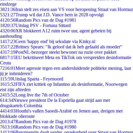
eindzege
38
21:36
Iran stelt zes eisen aan VS voor heropening Straat van Hormuz
53
21:27
Trump wil dat J.D. Vance hem in 2028 opvolgt
41
20:56
Random Pics van de Dag #1981
18
20:37
Uitslag PSV - Fortuna Sittard
43
20:00
XR blokkeert A12 ruim twee uur, agent gebeten bij
aanhouding
14
17:23
Geen 'happy end' bij seksdate via Kinky.nl
35
17:22
Britney Spears: "Ik geloof dat ik heb gefaald als moeder"
43
17:19
PostNL-bezorger steekt bewoner na ruzie over pakket
68
17:15
EU bekritiseert Meta en TikTok om verspreiden desinformatie
Ceuta
72
16:01
Meer agressie tegen een andersluidende politieke mening, laat
jij je intimideren?
1
15:59
Uitslag Sparta - Feyenoord
16
15:52
FIFA ziet kritiek op Infantino als desinformatie, Noorwegen
eist zijn aftreden
24
15:52
Long live the 7th of October
6
14:34
Nieuwe president De la Espriella gaat strijd aan met
drugskartels Colombia
44
14:03
Houthi's vallen Saoedi-Arabië en Jemen aan, dreigen met
blokkade olieroute
20
13:47
Random Pics van de Dag #1978
76
13:16
Random Pics van de Dag #1980
14
13:06
Benzineprijs daalt verder, onzekerheid over Straat van Hormuz