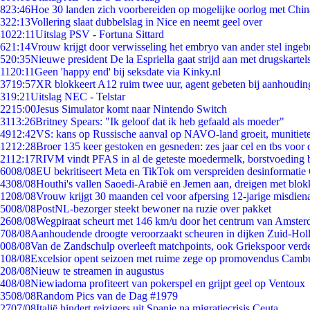
8
23:46
Hoe 30 landen zich voorbereiden op mogelijke oorlog met Chi
3
22:13
Vollering slaat dubbelslag in Nice en neemt geel over
10
22:11
Uitslag PSV - Fortuna Sittard
6
21:14
Vrouw krijgt door verwisseling het embryo van ander stel ingeb
5
20:35
Nieuwe president De la Espriella gaat strijd aan met drugskarte
11
20:11
Geen 'happy end' bij seksdate via Kinky.nl
37
19:57
XR blokkeert A12 ruim twee uur, agent gebeten bij aanhoudin
3
19:21
Uitslag NEC - Telstar
22
15:00
Jesus Simulator komt naar Nintendo Switch
31
13:26
Britney Spears: "Ik geloof dat ik heb gefaald als moeder"
49
12:42
VS: kans op Russische aanval op NAVO-land groeit, munitiet
12
12:28
Broer 135 keer gestoken en gesneden: zes jaar cel en tbs voo
21
12:17
RIVM vindt PFAS in al de geteste moedermelk, borstvoeding bl
60
08/08
EU bekritiseert Meta en TikTok om verspreiden desinformatie
43
08/08
Houthi's vallen Saoedi-Arabië en Jemen aan, dreigen met blok
12
08/08
Vrouw krijgt 30 maanden cel voor afpersing 12-jarige misdiena
50
08/08
PostNL-bezorger steekt bewoner na ruzie over pakket
26
08/08
Wegpiraat scheurt met 146 km/u door het centrum van Amste
7
08/08
Aanhoudende droogte veroorzaakt scheuren in dijken Zuid-Hol
0
08/08
Van de Zandschulp overleeft matchpoints, ook Griekspoor verde
1
08/08
Excelsior opent seizoen met ruime zege op promovendus Camb
2
08/08
Nieuw te streamen in augustus
4
08/08
Niewiadoma profiteert van pokerspel en grijpt geel op Ventoux
35
08/08
Random Pics van de Dag #1979
27
07/08
Italië hindert reizigers uit Spanje na migratiecrisis Ceuta