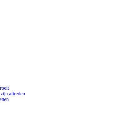
roeit
zijn aftreden
etten