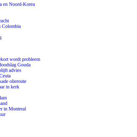
na en Noord-Korea
racht
ls Colombia
g
ekort wordt probleem
r doodslag Gouda
ijft advies
 Ceuta
kade olieroute
ar in kerk
rdam
land
r in Montreal
uur