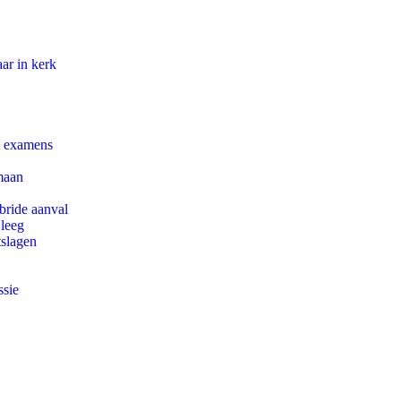
ar in kerk
e examens
maan
bride aanval
 leeg
tslagen
ssie