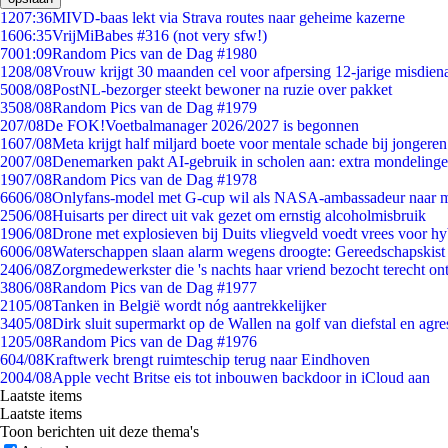
12
07:36
MIVD-baas lekt via Strava routes naar geheime kazerne
16
06:35
VrijMiBabes #316 (not very sfw!)
70
01:09
Random Pics van de Dag #1980
12
08/08
Vrouw krijgt 30 maanden cel voor afpersing 12-jarige misdiena
50
08/08
PostNL-bezorger steekt bewoner na ruzie over pakket
35
08/08
Random Pics van de Dag #1979
2
07/08
De FOK!Voetbalmanager 2026/2027 is begonnen
16
07/08
Meta krijgt half miljard boete voor mentale schade bij jongeren
20
07/08
Denemarken pakt AI-gebruik in scholen aan: extra mondeling
19
07/08
Random Pics van de Dag #1978
66
06/08
Onlyfans-model met G-cup wil als NASA-ambassadeur naar 
25
06/08
Huisarts per direct uit vak gezet om ernstig alcoholmisbruik
19
06/08
Drone met explosieven bij Duits vliegveld voedt vrees voor hy
60
06/08
Waterschappen slaan alarm wegens droogte: Gereedschapskist
24
06/08
Zorgmedewerkster die 's nachts haar vriend bezocht terecht on
38
06/08
Random Pics van de Dag #1977
21
05/08
Tanken in België wordt nóg aantrekkelijker
34
05/08
Dirk sluit supermarkt op de Wallen na golf van diefstal en agre
12
05/08
Random Pics van de Dag #1976
6
04/08
Kraftwerk brengt ruimteschip terug naar Eindhoven
20
04/08
Apple vecht Britse eis tot inbouwen backdoor in iCloud aan
Laatste items
Laatste items
Toon berichten uit deze thema's