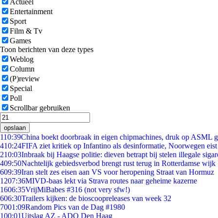
Actueel
Entertainment
Sport
Film & Tv
Games
Toon berichten van deze types
Weblog
Column
(P)review
Special
Poll
Scrollbar gebruiken
opslaan
1
10:39
China boekt doorbraak in eigen chipmachines, druk op ASML g
4
10:24
FIFA ziet kritiek op Infantino als desinformatie, Noorwegen eist 
2
10:03
Inbraak bij Haagse politie: dieven betrapt bij stelen illegale sigar
4
09:50
Nachtelijk gebiedsverbod brengt rust terug in Rotterdamse wijk
6
09:39
Iran stelt zes eisen aan VS voor heropening Straat van Hormuz
12
07:36
MIVD-baas lekt via Strava routes naar geheime kazerne
16
06:35
VrijMiBabes #316 (not very sfw!)
6
06:30
Trailers kijken: de bioscoopreleases van week 32
70
01:09
Random Pics van de Dag #1980
1
00:01
Uitslag AZ - ADO Den Haag