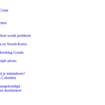
 Ceuta
etten
ekort wordt probleem
na en Noord-Korea
r doodslag Gouda
ijft advies
ij je intimideren?
ls Colombia
g aangekondigd
pen doorbreken'