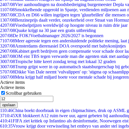
24
07/08
Vier aanhoudingen na doodsbedreiging burgemeester Depla v
11
07/08
Smokkelbende opgerold in Spanje, verdienden miljoenen aan 
39
07/08
CDA en D66 willen ingrijpen tegen 'gluurbrillen' die mensen 
13
07/08
Benzineprijs daalt verder, onzekerheid over Straat van Hormuz 
42
07/08
Voedselprijzen wereldwijd op hoogste niveau in ruim drie jaar
23
07/08
Quake krijgt na 30 jaar een gratis uitbreiding
2
07/08
De FOK!Voetbalmanager 2026/2027 is begonnen
71
07/08
Meer agressie tegen een andersluidende politieke mening, laat j
32
07/08
Amsterdams dierenasiel DOA overspoeld met babykonijntjes
29
07/08
Kabinet geeft bedrijven geen compensatie voor schade door la
24
07/08
OM eist TBS tegen verwarde man die agenten stak met aardap
30
07/08
Tropische hitte keert zondag terug met lokaal 32 graden
30
07/08
Trump grijpt weer in op automatisch staatsburgerschap bij geb
57
07/08
Dikke Van Dale neemt 'vulvalippen' op: 'stigma op schaamlip
16
07/08
Meta krijgt half miljard boete voor mentale schade bij jongeren
Actieve items
Actieve items
Scrollbar gebruiken
opslaan
1
10:46
China boekt doorbraak in eigen chipmachines, druk op ASML g
37
10:45
XR blokkeert A12 ruim twee uur, agent gebeten bij aanhoudin
4
10:41
FIFA ziet kritiek op Infantino als desinformatie, Noorwegen eist 
6
10:35
Vrouw krijgt door verwisseling het embryo van ander stel ingeb