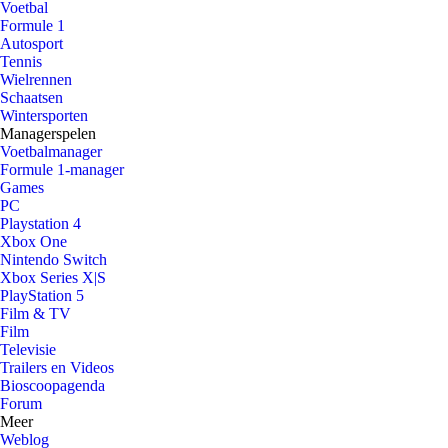
Voetbal
Formule 1
Autosport
Tennis
Wielrennen
Schaatsen
Wintersporten
Managerspelen
Voetbalmanager
Formule 1-manager
Games
PC
Playstation 4
Xbox One
Nintendo Switch
Xbox Series X|S
PlayStation 5
Film & TV
Film
Televisie
Trailers en Videos
Bioscoopagenda
Forum
Meer
Weblog