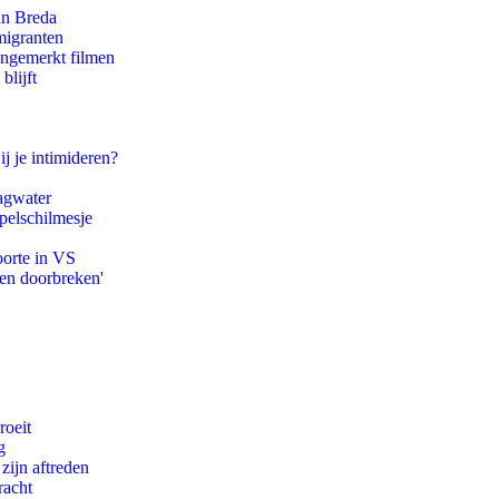
an Breda
migranten
ongemerkt filmen
blijft
ij je intimideren?
agwater
pelschilmesje
oorte in VS
pen doorbreken'
roeit
g
zijn aftreden
racht