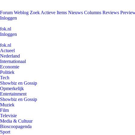
Forum
Weblog
Zoek
Actieve Items
Nieuws
Columns
Reviews
Previe
Inloggen
fok.nl
Inloggen
fok.nl
Actueel
Nederland
Internationaal
Economie
Politiek
Tech
Showbiz en Gossip
Opmerkelijk
Entertainment
Showbiz en Gossip
Muziek
Film
Televisie
Media & Cultuur
Bioscoopagenda
Sport