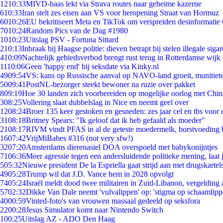
12
10:33
MIVD-baas lekt via Strava routes naar geheime kazerne
6
10:33
Iran stelt zes eisen aan VS voor heropening Straat van Hormuz
60
10:26
EU bekritiseert Meta en TikTok om verspreiden desinformatie
70
10:24
Random Pics van de Dag #1980
10
10:23
Uitslag PSV - Fortuna Sittard
2
10:13
Inbraak bij Haagse politie: dieven betrapt bij stelen illegale sigar
4
10:09
Nachtelijk gebiedsverbod brengt rust terug in Rotterdamse wijk
11
10:06
Geen 'happy end' bij seksdate via Kinky.nl
49
09:54
VS: kans op Russische aanval op NAVO-land groeit, munitiet
50
09:41
PostNL-bezorger steekt bewoner na ruzie over pakket
8
09:19
Hoe 30 landen zich voorbereiden op mogelijke oorlog met Chi
3
08:25
Vollering slaat dubbelslag in Nice en neemt geel over
12
08:24
Broer 135 keer gestoken en gesneden: zes jaar cel en tbs voo
31
08:18
Britney Spears: "Ik geloof dat ik heb gefaald als moeder"
21
08:17
RIVM vindt PFAS in al de geteste moedermelk, borstvoeding bl
16
07:42
VrijMiBabes #316 (not very sfw!)
32
07:20
Amsterdams dierenasiel DOA overspoeld met babykonijntjes
71
06:36
Meer agressie tegen een andersluidende politieke mening, laat j
5
05:32
Nieuwe president De la Espriella gaat strijd aan met drugskarte
49
05:28
Trump wil dat J.D. Vance hem in 2028 opvolgt
74
05:24
Israël meldt dood twee militairen in Zuid-Libanon, vergeldin
57
02:32
Dikke Van Dale neemt 'vulvalippen' op: 'stigma op schaamlip
40
00:59
Vinted-foto's van vrouwen massaal gedeeld op seksfora
22
00:28
Jesus Simulator komt naar Nintendo Switch
1
00:25
Uitslag AZ - ADO Den Haag