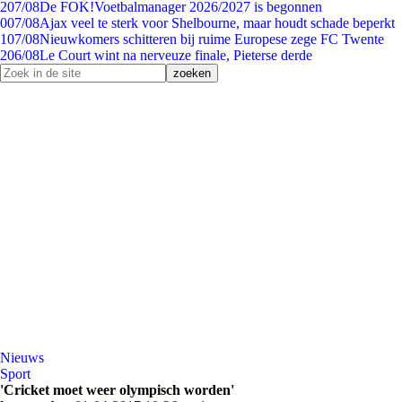
2
07/08
De FOK!Voetbalmanager 2026/2027 is begonnen
0
07/08
Ajax veel te sterk voor Shelbourne, maar houdt schade beperkt
1
07/08
Nieuwkomers schitteren bij ruime Europese zege FC Twente
2
06/08
Le Court wint na nerveuze finale, Pieterse derde
Nieuws
Sport
'Cricket moet weer olympisch worden'