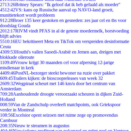
27
13:26
Britney Spears: "Ik geloof dat ik heb gefaald als moeder"
45
12:42
VS: kans op Russische aanval op NAVO-land groeit,
munitietekort wordt probleem
9
12:28
Broer 135 keer gestoken en gesneden: zes jaar cel en tbs voor
doodslag Gouda
20
12:17
RIVM vindt PFAS in al de geteste moedermelk, borstvoeding
blijft advies
55
10:16
EU bekritiseert Meta en TikTok om verspreiden desinformatie
Ceuta
43
09:53
Houthi's vallen Saoedi-Arabië en Jemen aan, dreigen met
blokkade olieroute
11
09:49
Vrouw krijgt 30 maanden cel voor afpersing 12-jarige
misdienaar in kerk
44
09:46
PostNL-bezorger steekt bewoner na ruzie over pakket
6
09:45
Trailers kijken: de bioscoopreleases van week 32
26
09:32
Wegpiraat scheurt met 146 km/u door het centrum van
Amsterdam
7
09:28
Aanhoudende droogte veroorzaakt scheuren in dijken Zuid-
Holland
0
08:59
Van de Zandschulp overleeft matchpoints, ook Griekspoor
verder in Montreal
1
08:56
Excelsior opent seizoen met ruime zege op promovendus
Cambuur
2
08:35
Nieuw te streamen in augustus
4
04:46
Niewiadoma profiteert van pokerspel en grijpt geel op Ventoux