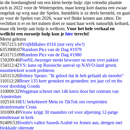
in die hoedanigheid om een klein beetje hulp: zijn vriendin plaatste
zich in 2022 voor de Winterspelen, maar kreeg kort daarna een zwaar
ongeluk op weg naar die Spelen. Inmiddels is ze deels hersteld, en gaat
ze voor de Spelen van 2026, waar wel flinke kosten aan zitten. De
vechtlust is er en het trainen doet ze naast haar werk natuurlijk keihard,
maar elk beetje aan hulp is welkom.
Voor het hele verhaal en
wellicht een eurootje hulp kun je
hier
terecht!
Meest gelezen
78572
15:10
VrijMiBabes #316 (not very sfw!)
63539
00:07
Random Pics van de Dag #1979
45317
15:09
Random Pics van de Dag #1980
1592
09:46
PostNL-bezorger steekt bewoner na ruzie over pakket
1541
12:42
VS: kans op Russische aanval op NAVO-land groeit,
munitietekort wordt probleem
1451
13:26
Britney Spears: "Ik geloof dat ik heb gefaald als moeder"
1101
12:28
Broer 135 keer gestoken en gesneden: zes jaar cel en tbs
voor doodslag Gouda
1100
09:32
Wegpiraat scheurt met 146 km/u door het centrum van
Amsterdam
1025
10:16
EU bekritiseert Meta en TikTok om verspreiden
desinformatie Ceuta
1010
09:49
Vrouw krijgt 30 maanden cel voor afpersing 12-jarige
misdienaar in kerk
924
09:53
Houthi's vallen Saoedi-Arabië en Jemen aan, dreigen met
blokkade olieroute