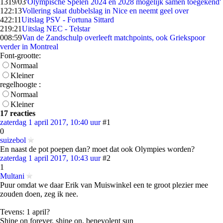
13
19/03
'Olympische Spelen 2024 en 2028 mogelijk samen toegekend'
1
22:13
Vollering slaat dubbelslag in Nice en neemt geel over
4
22:11
Uitslag PSV - Fortuna Sittard
2
19:21
Uitslag NEC - Telstar
0
08:59
Van de Zandschulp overleeft matchpoints, ook Griekspoor
verder in Montreal
Font-grootte:
Normaal
Kleiner
regelhoogte :
Normaal
Kleiner
17 reacties
zaterdag 1 april 2017, 10:40 uur
#1
0
suizebol
En naast de pot poepen dan? moet dat ook Olympies worden?
zaterdag 1 april 2017, 10:43 uur
#2
1
Multani
Puur omdat we daar Erik van Muiswinkel een te groot plezier mee
zouden doen, zeg ik nee.
Tevens: 1 april?
Shine on forever, shine on, benevolent sun