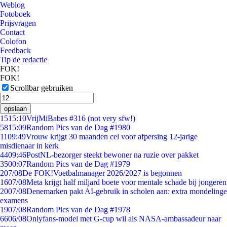
Weblog
Fotoboek
Prijsvragen
Contact
Colofon
Feedback
Tip de redactie
FOK!
FOK!
Scrollbar gebruiken
opslaan
15
15:10
VrijMiBabes #316 (not very sfw!)
58
15:09
Random Pics van de Dag #1980
11
09:49
Vrouw krijgt 30 maanden cel voor afpersing 12-jarige
misdienaar in kerk
44
09:46
PostNL-bezorger steekt bewoner na ruzie over pakket
35
00:07
Random Pics van de Dag #1979
2
07/08
De FOK!Voetbalmanager 2026/2027 is begonnen
16
07/08
Meta krijgt half miljard boete voor mentale schade bij jongeren
20
07/08
Denemarken pakt AI-gebruik in scholen aan: extra mondelinge
examens
19
07/08
Random Pics van de Dag #1978
66
06/08
Onlyfans-model met G-cup wil als NASA-ambassadeur naar