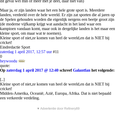
dit geval wel min of meer met je deel, daar niet van)
Maar ja, er zijn landen waar het een hele grote sport is. Meerdere
landen, verdeeld over de hele wereld. Er zijn zat sporten die al jaren op
de Spelen gehouden worden die eigenlijk nergens een beetje groot zijn
(de moderne vijfkamp krijgt wat aandacht in het land waar een
kampioen vandaan komt, maar ook in dergelijke landen is het maar een
kleine sport, om maar wat te noemen).
Kleine sport of niet,ze komen van heel de wereld,en dat is NIET bij
cricket!
Eindredactie Sport
zaterdag 1 april 2017, 12:57 uur
#11
0
heywoodu
quote:
Op
zaterdag 1 april 2017 @ 12:40
schreef
Galantfan
het volgende:
[..]
Kleine sport of niet,ze komen van heel de wereld,en dat is NIET bij
cricket!
Midden-Amerika, Oceanië, Azië, Europa, Afrika. Dat is niet bepaald
een verkeerde verdeling.
▼ Advertentie door Refinery89