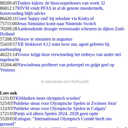
882
09:45
Trailers kijken: de bioscoopreleases van week 32
868
12:17
RIVM vindt PFAS in al de geteste moedermelk,
borstvoeding blijft advies
864
20:11
Geen 'happy end' bij seksdate via Kinky.nl
757
15:00
Jesus Simulator komt naar Nintendo Switch
702
09:28
Aanhoudende droogte veroorzaakt scheuren in dijken Zuid-
Holland
572
08:35
Nieuw te streamen in augustus
554
19:57
XR blokkeert A12 ruim twee uur, agent gebeten bij
aanhouding
462
21:14
Vrouw krijgt door verwisseling het embryo van ander stel
ingebracht
352
04:46
Niewiadoma profiteert van pokerspel en grijpt geel op
Ventoux
▼ Advertentie door Refinery89
Lees ook
12
31/03
'Klifduiken moet olympisch worden'
5
25/03
'Publieke steun voor Olympische Spelen in Zwitsers Sion'
1
22/03
'Publieke steun voor Olympische Spelen in Calgary'
17
21/03
Parijs wil alleen Spelen 2024, 2028 geen optie
55
20/03
Erdogan: "Internationaal Olympisch Comité heeft ons
genaaid"