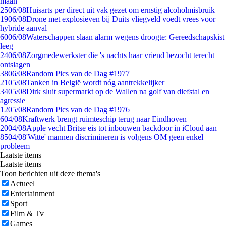
maan
25
06/08
Huisarts per direct uit vak gezet om ernstig alcoholmisbruik
19
06/08
Drone met explosieven bij Duits vliegveld voedt vrees voor
hybride aanval
60
06/08
Waterschappen slaan alarm wegens droogte: Gereedschapskist
leeg
24
06/08
Zorgmedewerkster die 's nachts haar vriend bezocht terecht
ontslagen
38
06/08
Random Pics van de Dag #1977
21
05/08
Tanken in België wordt nóg aantrekkelijker
34
05/08
Dirk sluit supermarkt op de Wallen na golf van diefstal en
agressie
12
05/08
Random Pics van de Dag #1976
6
04/08
Kraftwerk brengt ruimteschip terug naar Eindhoven
20
04/08
Apple vecht Britse eis tot inbouwen backdoor in iCloud aan
85
04/08
'Witte' mannen discrimineren is volgens OM geen enkel
probleem
Laatste items
Laatste items
Toon berichten uit deze thema's
Actueel
Entertainment
Sport
Film & Tv
Games