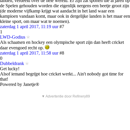
landen, verdeeld over de hele wereld. Er zijn zat sporten die al jaren op
de Spelen gehouden worden die eigenlijk nergens een beetje groot zijn
(de moderne vijfkamp krijgt wat aandacht in het land waar een
kampioen vandaan komt, maar ook in dergelijke landen is het maar een
kleine sport, om maar wat te noemen).
zaterdag 1 april 2017, 11:19 uur
#7
1
LWD-Godius
Als schaatsen en hockey een olympische sport zijn dan heeft cricket
daar evengoed recht op.
zaterdag 1 april 2017, 11:58 uur
#8
0
Dubbeldrank
Get lucky!
Alsof iemand begrijpt hoe cricket werkt... Ain't nobody got time for
that!
Powered by Janetje®
▼ Advertentie door Refinery89