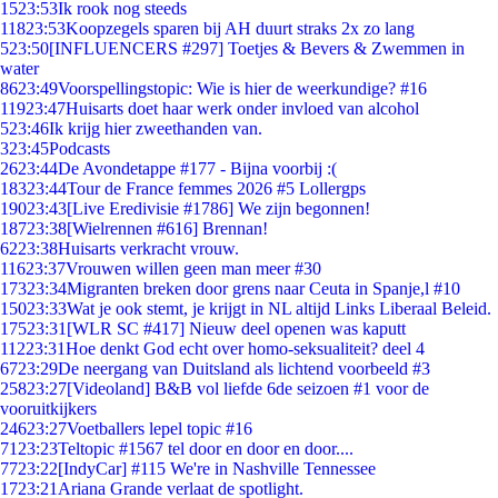
15
23:53
Ik rook nog steeds
118
23:53
Koopzegels sparen bij AH duurt straks 2x zo lang
5
23:50
[INFLUENCERS #297] Toetjes & Bevers & Zwemmen in
water
86
23:49
Voorspellingstopic: Wie is hier de weerkundige? #16
119
23:47
Huisarts doet haar werk onder invloed van alcohol
5
23:46
Ik krijg hier zweethanden van.
3
23:45
Podcasts
26
23:44
De Avondetappe #177 - Bijna voorbij :(
183
23:44
Tour de France femmes 2026 #5 Lollergps
190
23:43
[Live Eredivisie #1786] We zijn begonnen!
187
23:38
[Wielrennen #616] Brennan!
62
23:38
Huisarts verkracht vrouw.
116
23:37
Vrouwen willen geen man meer #30
173
23:34
Migranten breken door grens naar Ceuta in Spanje,l #10
150
23:33
Wat je ook stemt, je krijgt in NL altijd Links Liberaal Beleid.
175
23:31
[WLR SC #417] Nieuw deel openen was kaputt
112
23:31
Hoe denkt God echt over homo-seksualiteit? deel 4
67
23:29
De neergang van Duitsland als lichtend voorbeeld #3
258
23:27
[Videoland] B&B vol liefde 6de seizoen #1 voor de
vooruitkijkers
246
23:27
Voetballers lepel topic #16
71
23:23
Teltopic #1567 tel door en door en door....
77
23:22
[IndyCar] #115 We're in Nashville Tennessee
17
23:21
Ariana Grande verlaat de spotlight.