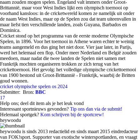
naam zouden mogen spelen. Engeland valt immers onder Groot-
Brittannië, maar voor West Indies lijkt een olympisch toernooi op
voorhand kansloos: in de cricketwereld komen ze namelijk uit onder
de naam West Indies, maar op de Spelen zou dat team uiteenvallen in
maar liefst tien verschillende landen, zoals Guyana, Barbados en
Dominica.
Cricket stond op het programma van de eerste moderne Olympische
Spelen, in 1896. Voor het toernooi in Athene waren echter te weinig
teams aangemeld en dus ging het niet door. Vier jaar later, in Parijs,
werd het helemaal een flop. Onder meer Nederland en België zouden
meedoen, maar nadat die twee landen de Spelen niet samen met
Frankrijk mochten organiseren trokken ze zich terug van het
crickettoernooi. Het gevolg: het volledige olympische crickettoernooi
van 1900 bestond uit Groot-Brittannië - Frankrijk, waarbij de Britten
goud wonnen.
cricket
olympische spelen
os 2024
Submitter:
Bron:
BBC
17
Help ons; deel dit item als je het leuk vond
Interessant sportnieuws gevonden?
Tip ons dan via de submit!
Helemaal sportgek?
Kom schrijven bij de sportcrew!
heywoodu
heywoodu is sinds 2013 redactielid en sinds maart 2015 eindredacteur
van FOK!sport. Supporter van exotische wintersportlanden, en vraagt