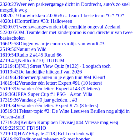
23
20:22
Weer een parkeergarage dicht in Dordrecht, auto's zo snel
mogelijk weg
180
20:19
Touwtrekken 2.0 #636 - Team 1 beste team *G* *O*
40
20:14
Horrorfilms #33: Halloween
26
20:07
Twee zwaargewonden bij eenzijdig ongeval Zeeland.
52
20:05
OM-Teamleider met kinderporno is oud-directeur van twee
basisscholen
166
19:58
Dingen waar je enorm vrolijk van wordt #3
25
19:56
Natuur en Wild
16
19:54
Radio 2 #145 Ruud 66
47
19:47
[Netflix #210] TUDUM
212
19:43
[NL] Street View Quiz [#122] - Loogisch toch
101
19:43
De landelijke hittegolf van 2026
214
19:42
Bloemen/planten in je eigen tuin #94 Kleur!
148
19:42
Verander één letter: Expert #91 (10 letters)
55
19:39
Verander één letter: Expert #143 (9 letters)
2
19:36
UEFA Super Cup #1 PSG - Aston Villa
173
19:36
Vandaag 40 jaar geleden... #3
20
19:34
Verander één letter. Expert # 75 (8 letters)
105
19:31
Telstar-topic #2: De Witte Leeuwen Brullen nog altijd in
Velsen-Zuid!
177
19:28
[Keuken Kampioen Divisie] #44 Vitesse mag weg
0
19:22
[SHO FB] SHO
72
19:10
[HAZES-gate #118] Echt een leuk wijf
166
19:09
Traditioneel tekenen #6; met honden