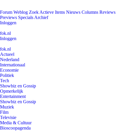
Forum
Weblog
Zoek
Actieve Items
Nieuws
Columns
Reviews
Previews
Specials
Archief
Inloggen
fok.nl
Inloggen
fok.nl
Actueel
Nederland
Internationaal
Economie
Politiek
Tech
Showbiz en Gossip
Opmerkelijk
Entertainment
Showbiz en Gossip
Muziek
Film
Televisie
Media & Cultuur
Bioscoopagenda