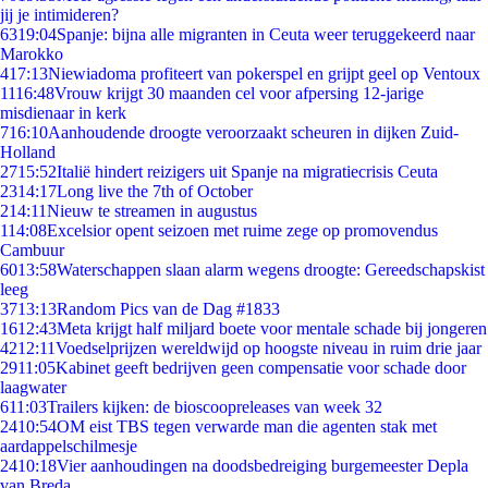
jij je intimideren?
63
19:04
Spanje: bijna alle migranten in Ceuta weer teruggekeerd naar
Marokko
4
17:13
Niewiadoma profiteert van pokerspel en grijpt geel op Ventoux
11
16:48
Vrouw krijgt 30 maanden cel voor afpersing 12-jarige
misdienaar in kerk
7
16:10
Aanhoudende droogte veroorzaakt scheuren in dijken Zuid-
Holland
27
15:52
Italië hindert reizigers uit Spanje na migratiecrisis Ceuta
23
14:17
Long live the 7th of October
2
14:11
Nieuw te streamen in augustus
1
14:08
Excelsior opent seizoen met ruime zege op promovendus
Cambuur
60
13:58
Waterschappen slaan alarm wegens droogte: Gereedschapskist
leeg
37
13:13
Random Pics van de Dag #1833
16
12:43
Meta krijgt half miljard boete voor mentale schade bij jongeren
42
12:11
Voedselprijzen wereldwijd op hoogste niveau in ruim drie jaar
29
11:05
Kabinet geeft bedrijven geen compensatie voor schade door
laagwater
6
11:03
Trailers kijken: de bioscoopreleases van week 32
24
10:54
OM eist TBS tegen verwarde man die agenten stak met
aardappelschilmesje
24
10:18
Vier aanhoudingen na doodsbedreiging burgemeester Depla
van Breda