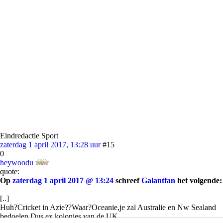
Eindredactie Sport
zaterdag 1 april 2017, 13:28 uur
#15
0
heywoodu
quote:
Op
zaterdag 1 april 2017 @ 13:24
schreef
Galantfan
het volgende:
[..]
Huh?Cricket in Azie??Waar?Oceanie,je zal Australie en Nw Sealand
bedoelen.Dus ex kolonies van de UK.