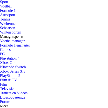
Sport
Voetbal
Formule 1
Autosport
Tennis
Wielrennen
Schaatsen
Wintersporten
Managerspelen
Voetbalmanager
Formule 1-manager
Games
PC
Playstation 4
Xbox One
Nintendo Switch
Xbox Series X|S
PlayStation 5
Film & TV
Film
Televisie
Trailers en Videos
Bioscoopagenda
Forum
Meer