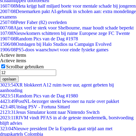
schaamlippen doorbreken'
16
07/08
Meta krijgt half miljard boete voor mentale schade bij jongeren
20
07/08
Denemarken pakt AI-gebruik in scholen aan: extra mondelinge
examens
25
07/08
Peter Faber (82) overleden
0
07/08
Ajax veel te sterk voor Shelbourne, maar houdt schade beperkt
1
07/08
Nieuwkomers schitteren bij ruime Europese zege FC Twente
19
07/08
Random Pics van de Dag #1978
15
06/08
Ontslagen bij Halo Studios na Campaign Evolved
19
06/08
PS5-doos waarschuwt voor einde fysieke games
Actieve items
Actieve items
Scrollbar gebruiken
opslaan
30
23:54
XR blokkeert A12 ruim twee uur, agent gebeten bij
aanhouding
58
23:51
Random Pics van de Dag #1980
44
23:49
PostNL-bezorger steekt bewoner na ruzie over pakket
4
23:48
Uitslag PSV - Fortuna Sittard
21
23:31
Jesus Simulator komt naar Nintendo Switch
20
23:11
RIVM vindt PFAS in al de geteste moedermelk, borstvoeding
blijft advies
3
23:04
Nieuwe president De la Espriella gaat strijd aan met
drugskartels Colombia