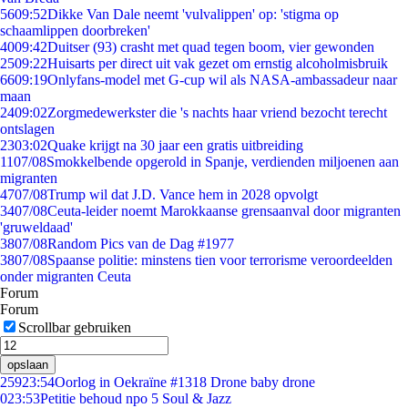
56
09:52
Dikke Van Dale neemt 'vulvalippen' op: 'stigma op
schaamlippen doorbreken'
40
09:42
Duitser (93) crasht met quad tegen boom, vier gewonden
25
09:22
Huisarts per direct uit vak gezet om ernstig alcoholmisbruik
66
09:19
Onlyfans-model met G-cup wil als NASA-ambassadeur naar
maan
24
09:02
Zorgmedewerkster die 's nachts haar vriend bezocht terecht
ontslagen
23
03:02
Quake krijgt na 30 jaar een gratis uitbreiding
11
07/08
Smokkelbende opgerold in Spanje, verdienden miljoenen aan
migranten
47
07/08
Trump wil dat J.D. Vance hem in 2028 opvolgt
34
07/08
Ceuta-leider noemt Marokkaanse grensaanval door migranten
'gruweldaad'
38
07/08
Random Pics van de Dag #1977
38
07/08
Spaanse politie: minstens tien voor terrorisme veroordeelden
onder migranten Ceuta
Forum
Forum
Scrollbar gebruiken
opslaan
259
23:54
Oorlog in Oekraïne #1318 Drone baby drone
0
23:53
Petitie behoud npo 5 Soul & Jazz