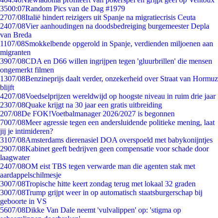
35
00:07
Random Pics van de Dag #1979
27
07/08
Italië hindert reizigers uit Spanje na migratiecrisis Ceuta
24
07/08
Vier aanhoudingen na doodsbedreiging burgemeester Depla
van Breda
11
07/08
Smokkelbende opgerold in Spanje, verdienden miljoenen aan
migranten
39
07/08
CDA en D66 willen ingrijpen tegen 'gluurbrillen' die mensen
ongemerkt filmen
13
07/08
Benzineprijs daalt verder, onzekerheid over Straat van Hormuz
blijft
42
07/08
Voedselprijzen wereldwijd op hoogste niveau in ruim drie jaar
23
07/08
Quake krijgt na 30 jaar een gratis uitbreiding
2
07/08
De FOK!Voetbalmanager 2026/2027 is begonnen
70
07/08
Meer agressie tegen een andersluidende politieke mening, laat
jij je intimideren?
31
07/08
Amsterdams dierenasiel DOA overspoeld met babykonijntjes
29
07/08
Kabinet geeft bedrijven geen compensatie voor schade door
laagwater
24
07/08
OM eist TBS tegen verwarde man die agenten stak met
aardappelschilmesje
30
07/08
Tropische hitte keert zondag terug met lokaal 32 graden
30
07/08
Trump grijpt weer in op automatisch staatsburgerschap bij
geboorte in VS
56
07/08
Dikke Van Dale neemt 'vulvalippen' op: 'stigma op