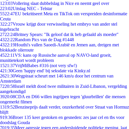
1
23:03
Vollering slaat dubbelslag in Nice en neemt geel over
2
23:02
Uitslag NEC - Telstar
55
22:47
EU bekritiseert Meta en TikTok om verspreiden desinformatie
Ceuta
3
22:27
Vrouw krijgt door verwisseling het embryo van ander stel
ingebracht
27
22:24
Britney Spears: "Ik geloof dat ik heb gefaald als moeder"
43
22:22
Random Pics van de Dag #1448
43
22:19
Houthi's vallen Saoedi-Arabië en Jemen aan, dreigen met
blokkade olieroute
45
22:11
VS: kans op Russische aanval op NAVO-land groeit,
munitietekort wordt probleem
15
21:37
VrijMiBabes #316 (not very sfw!)
4
21:30
Geen 'happy end' bij seksdate via Kinky.nl
26
21:30
Wegpiraat scheurt met 146 km/u door het centrum van
Amsterdam
72
20:58
Israël meldt dood twee militairen in Zuid-Libanon, vergelding
aangekondigd
39
20:08
CDA en D66 willen ingrijpen tegen 'gluurbrillen' die mensen
ongemerkt filmen
13
19:52
Benzineprijs daalt verder, onzekerheid over Straat van Hormuz
blijft
9
19:36
Broer 135 keer gestoken en gesneden: zes jaar cel en tbs voor
doodslag Gouda
70
19:35
Meer agressie tegen een andersluidende politieke mening, laat