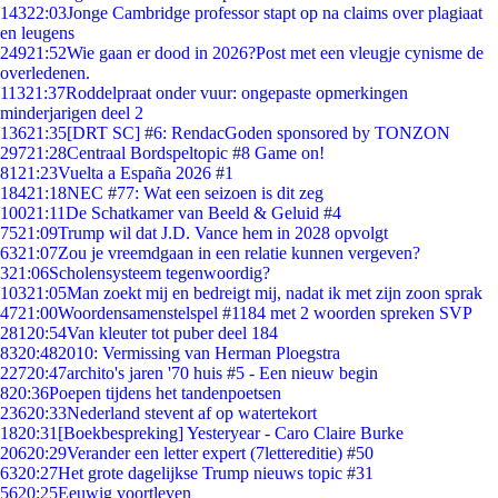
143
22:03
Jonge Cambridge professor stapt op na claims over plagiaat
en leugens
249
21:52
Wie gaan er dood in 2026?Post met een vleugje cynisme de
overledenen.
113
21:37
Roddelpraat onder vuur: ongepaste opmerkingen
minderjarigen deel 2
136
21:35
[DRT SC] #6: RendacGoden sponsored by TONZON
297
21:28
Centraal Bordspeltopic #8 Game on!
81
21:23
Vuelta a España 2026 #1
184
21:18
NEC #77: Wat een seizoen is dit zeg
100
21:11
De Schatkamer van Beeld & Geluid #4
75
21:09
Trump wil dat J.D. Vance hem in 2028 opvolgt
63
21:07
Zou je vreemdgaan in een relatie kunnen vergeven?
3
21:06
Scholensysteem tegenwoordig?
103
21:05
Man zoekt mij en bedreigt mij, nadat ik met zijn zoon sprak
47
21:00
Woordensamenstelspel #1184 met 2 woorden spreken SVP
281
20:54
Van kleuter tot puber deel 184
83
20:48
2010: Vermissing van Herman Ploegstra
227
20:47
archito's jaren '70 huis #5 - Een nieuw begin
8
20:36
Poepen tijdens het tandenpoetsen
236
20:33
Nederland stevent af op watertekort
18
20:31
[Boekbespreking] Yesteryear - Caro Claire Burke
206
20:29
Verander een letter expert (7lettereditie) #50
63
20:27
Het grote dagelijkse Trump nieuws topic #31
56
20:25
Eeuwig voortleven