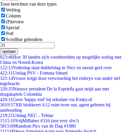
Toon berichten van deze types
Weblog
Column
(P)review
Special
Poll
Scrollbar gebruiken
opslaan
0
23:46
Hoe 30 landen zich voorbereiden op mogelijke oorlog met
China en Noord-Korea
1
22:13
Vollering slaat dubbelslag in Nice en neemt geel over
4
22:11
Uitslag PSV - Fortuna Sittard
3
21:14
Vrouw krijgt door verwisseling het embryo van ander stel
ingebracht
3
20:35
Nieuwe president De la Espriella gaat strijd aan met
drugskartels Colombia
4
20:11
Geen 'happy end' bij seksdate via Kinky.nl
30
19:57
XR blokkeert A12 ruim twee uur, agent gebeten bij
aanhouding
2
19:21
Uitslag NEC - Telstar
15
15:10
VrijMiBabes #316 (not very sfw!)
58
15:09
Random Pics van de Dag #1980
21
15:00
Jesus Simulator komt naar Nintendo Switch