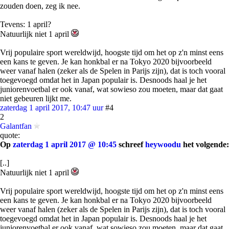
zouden doen, zeg ik nee.
Tevens: 1 april?
Natuurlijk niet 1 april
Vrij populaire sport wereldwijd, hoogste tijd om het op z'n minst eens
een kans te geven. Je kan honkbal er na Tokyo 2020 bijvoorbeeld
weer vanaf halen (zeker als de Spelen in Parijs zijn), dat is toch vooral
toegevoegd omdat het in Japan populair is. Desnoods haal je het
juniorenvoetbal er ook vanaf, wat sowieso zou moeten, maar dat gaat
niet gebeuren lijkt me.
zaterdag 1 april 2017, 10:47 uur
#4
2
Galantfan
quote:
Op
zaterdag 1 april 2017 @ 10:45
schreef
heywoodu
het volgende:
[..]
Natuurlijk niet 1 april
Vrij populaire sport wereldwijd, hoogste tijd om het op z'n minst eens
een kans te geven. Je kan honkbal er na Tokyo 2020 bijvoorbeeld
weer vanaf halen (zeker als de Spelen in Parijs zijn), dat is toch vooral
toegevoegd omdat het in Japan populair is. Desnoods haal je het
juniorenvoetbal er ook vanaf, wat sowieso zou moeten, maar dat gaat