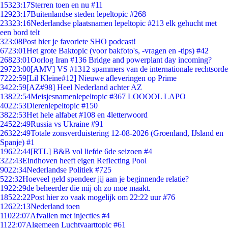
153
23:17
Sterren toen en nu #11
129
23:17
Buitenlandse steden lepeltopic #268
233
23:16
Nederlandse plaatsnamen lepeltopic #213 elk gehucht met
een bord telt
3
23:08
Post hier je favoriete SHO podcast!
67
23:01
Het grote Baktopic (voor bakfoto's, -vragen en -tips) #42
268
23:01
Oorlog Iran #136 Bridge and powerplant day incoming?
297
23:00
[AMV] VS #1312 spammers van de internationale rechtsorde
72
22:59
[Lil Kleine#12] Nieuwe afleveringen op Prime
34
22:59
[AZ#98] Heel Nederland achter AZ
138
22:54
Meisjesnamenlepeltopic #367 LOOOOL LAPO
40
22:53
Dierenlepeltopic #150
38
22:53
Het hele alfabet #108 en 4letterwoord
245
22:49
Russia vs Ukraine #91
263
22:49
Totale zonsverduistering 12-08-2026 (Groenland, IJsland en
Spanje) #1
196
22:44
[RTL] B&B vol liefde 6de seizoen #4
3
22:43
Eindhoven heeft eigen Reflecting Pool
90
22:34
Nederlandse Politiek #725
5
22:32
Hoeveel geld spendeer jij aan je beginnende relatie?
19
22:29
de beheerder die mij oh zo moe maakt.
185
22:22
Post hier zo vaak mogelijk om 22:22 uur #76
126
22:13
Nederland toen
110
22:07
Afvallen met injecties #4
11
22:07
Algemeen Luchtvaarttopic #61