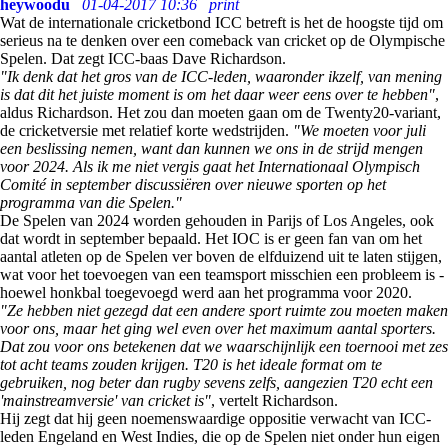
heywoodu
01-04-2017 10:36
print
Wat de internationale cricketbond ICC betreft is het de hoogste tijd om
serieus na te denken over een comeback van cricket op de Olympische
Spelen. Dat zegt ICC-baas Dave Richardson.
"Ik denk dat het gros van de ICC-leden, waaronder ikzelf, van mening
is dat dit het juiste moment is om het daar weer eens over te hebben"
,
aldus Richardson. Het zou dan moeten gaan om de Twenty20-variant,
de cricketversie met relatief korte wedstrijden.
"We moeten voor juli
een beslissing nemen, want dan kunnen we ons in de strijd mengen
voor 2024. Als ik me niet vergis gaat het Internationaal Olympisch
Comité in september discussiëren over nieuwe sporten op het
programma van die Spelen."
De Spelen van 2024 worden gehouden in Parijs of Los Angeles, ook
dat wordt in september bepaald. Het IOC is er geen fan van om het
aantal atleten op de Spelen ver boven de elfduizend uit te laten stijgen,
wat voor het toevoegen van een teamsport misschien een probleem is -
hoewel honkbal toegevoegd werd aan het programma voor 2020.
"Ze hebben niet gezegd dat een andere sport ruimte zou moeten maken
voor ons, maar het ging wel even over het maximum aantal sporters.
Dat zou voor ons betekenen dat we waarschijnlijk een toernooi met zes
tot acht teams zouden krijgen. T20 is het ideale format om te
gebruiken, nog beter dan rugby sevens zelfs, aangezien T20 echt een
'mainstreamversie' van cricket is"
, vertelt Richardson.
Hij zegt dat hij geen noemenswaardige oppositie verwacht van ICC-
leden Engeland en West Indies, die op de Spelen niet onder hun eigen