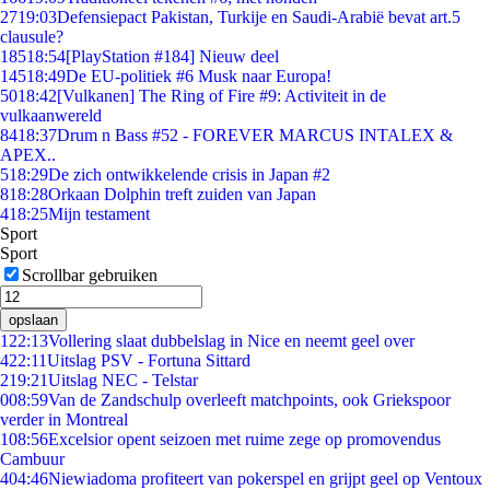
27
19:03
Defensiepact Pakistan, Turkije en Saudi-Arabië bevat art.5
clausule?
185
18:54
[PlayStation #184] Nieuw deel
145
18:49
De EU-politiek #6 Musk naar Europa!
50
18:42
[Vulkanen] The Ring of Fire #9: Activiteit in de
vulkaanwereld
84
18:37
Drum n Bass #52 - FOREVER MARCUS INTALEX &
APEX..
5
18:29
De zich ontwikkelende crisis in Japan #2
8
18:28
Orkaan Dolphin treft zuiden van Japan
4
18:25
Mijn testament
Sport
Sport
Scrollbar gebruiken
opslaan
1
22:13
Vollering slaat dubbelslag in Nice en neemt geel over
4
22:11
Uitslag PSV - Fortuna Sittard
2
19:21
Uitslag NEC - Telstar
0
08:59
Van de Zandschulp overleeft matchpoints, ook Griekspoor
verder in Montreal
1
08:56
Excelsior opent seizoen met ruime zege op promovendus
Cambuur
4
04:46
Niewiadoma profiteert van pokerspel en grijpt geel op Ventoux