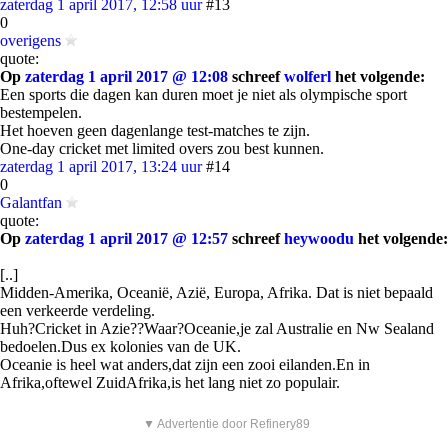
zaterdag 1 april 2017, 12:58 uur
#13
0
overigens
quote:
Op
zaterdag 1 april 2017 @ 12:08
schreef
wolferl
het volgende:
Een sports die dagen kan duren moet je niet als olympische sport
bestempelen.
Het hoeven geen dagenlange test-matches te zijn.
One-day cricket met limited overs zou best kunnen.
zaterdag 1 april 2017, 13:24 uur
#14
0
Galantfan
quote:
Op
zaterdag 1 april 2017 @ 12:57
schreef
heywoodu
het volgende:
[..]
Midden-Amerika, Oceanië, Azië, Europa, Afrika. Dat is niet bepaald
een verkeerde verdeling.
Huh?Cricket in Azie??Waar?Oceanie,je zal Australie en Nw Sealand
bedoelen.Dus ex kolonies van de UK.
Oceanie is heel wat anders,dat zijn een zooi eilanden.En in
Afrika,oftewel ZuidAfrika,is het lang niet zo populair.
▼ Advertentie door Refinery89