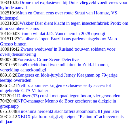
1033
10:32
Drone met explosieven bij Duits vliegveld voedt vrees voor
hybride aanval
1025
10:16
Iran en Oman eens over route Straat van Hormuz, VS
buitenspel
1023
10:28
Wakker Dier dient klacht in tegen insectenfabriek Protix om
duurzaamheidsclaims
1016
20:03
Trump wil dat J.D. Vance hem in 2028 opvolgt
1015
11:27
Capibara's lopen Braziliaans parlementsgebouw Mato
Grosso binnen
1009
19:42
'Zwarte weduwes' in Rusland trouwen soldaten voor
overlijdensuitkering
990
07:00
Forensics: Crime Scene Detective
928
10:59
Israël meldt dood twee militairen in Zuid-Libanon,
vergelding aangekondigd
889
18:20
Zangeres en Idols-jurylid Jerney Kaagman op 79-jarige
leeftijd overleden
836
15:21
Netflix-abonnees krijgen exclusieve early access tot
uitgebreide GTA VI trailer
771
20:11
Duitser (93) crasht met quad tegen boom, vier gewonden
704
20:40
NPO-manager Menno de Boer geschorst na dickpic in
groepsapp
675
10:48
Hiroshima herdenkt slachtoffers atoombom, 81 jaar later
503
12:12
XBOX platform krijgt zijn eigen "Platinum" achievements
dit jaar