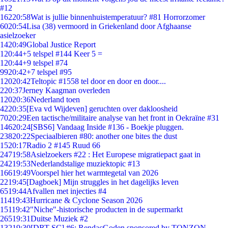
#12
162
20:58
Wat is jullie binnenhuistemperatuur? #81 Horrorzomer
60
20:54
Lisa (38) vermoord in Griekenland door Afghaanse
asielzoeker
14
20:49
Global Justice Report
1
20:44
+5 telspel #144 Keer 5 =
1
20:44
+9 telspel #74
99
20:42
+7 telspel #95
120
20:42
Teltopic #1558 tel door en door en door....
2
20:37
Jerney Kaagman overleden
120
20:36
Nederland toen
42
20:35
[Eva vd Wijdeven] geruchten over dakloosheid
70
20:29
Een tactische/militaire analyse van het front in Oekraïne #31
146
20:24
[SBS6] Vandaag Inside #136 - Boekje pluggen.
238
20:22
Speciaalbieren #80: another one bites the dust
15
20:17
Radio 2 #145 Ruud 66
247
19:58
Asielzoekers #22 : Het Europese migratiepact gaat in
242
19:53
Nederlandstalige muziektopic #13
166
19:49
Voorspel hier het warmtegetal van 2026
22
19:45
[Dagboek] Mijn struggles in het dagelijks leven
65
19:44
Afvallen met injecties #4
114
19:43
Hurricane & Cyclone Season 2026
151
19:42
"Niche"-historische producten in de supermarkt
265
19:31
Duitse Muziek #2
132
19:30
[DRT SC] #6: RendacGoden sponsored by TONZON