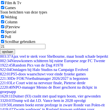
Film & Tv
Games
Toon berichten van deze types
Weblog
Column
(P)review
Special
Poll
Scrollbar gebruiken
opslaan
0
03:37
Ajax veel te sterk voor Shelbourne, maar houdt schade beperkt
0
02:34
Nieuwkomers schitteren bij ruime Europese zege FC Twente
19
22:45
Random Pics van de Dag #1978
9
22:04
Ontslagen bij Halo Studios na Campaign Evolved
8
22:01
PS5-doos waarschuwt voor einde fysieke games
2
21:30
De FOK!Voetbalmanager 2026/2027 is begonnen
2
21:03
Le Court wint na nerveuze finale, Pieterse derde
22
20:40
NPO-manager Menno de Boer geschorst na dickpic in
groepsapp
16
20:11
Duitser (93) crasht met quad tegen boom, vier gewonden
33
20:03
Trump wil dat J.D. Vance hem in 2028 opvolgt
1
19:50
Lemmen boekt eerste profzege in zware Ronde van Polen-rit
14
19:42
'Zwarte weduwes' in Rusland trouwen soldaten voor