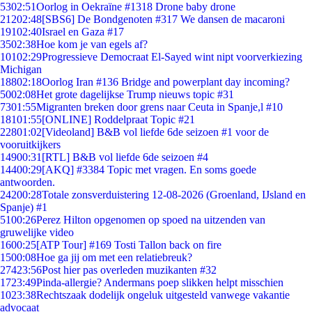
53
02:51
Oorlog in Oekraïne #1318 Drone baby drone
212
02:48
[SBS6] De Bondgenoten #317 We dansen de macaroni
191
02:40
Israel en Gaza #17
35
02:38
Hoe kom je van egels af?
101
02:29
Progressieve Democraat El-Sayed wint nipt voorverkiezing
Michigan
188
02:18
Oorlog Iran #136 Bridge and powerplant day incoming?
50
02:08
Het grote dagelijkse Trump nieuws topic #31
73
01:55
Migranten breken door grens naar Ceuta in Spanje,l #10
181
01:55
[ONLINE] Roddelpraat Topic #21
228
01:02
[Videoland] B&B vol liefde 6de seizoen #1 voor de
vooruitkijkers
149
00:31
[RTL] B&B vol liefde 6de seizoen #4
144
00:29
[AKQ] #3384 Topic met vragen. En soms goede
antwoorden.
242
00:28
Totale zonsverduistering 12-08-2026 (Groenland, IJsland en
Spanje) #1
51
00:26
Perez Hilton opgenomen op spoed na uitzenden van
gruwelijke video
16
00:25
[ATP Tour] #169 Tosti Tallon back on fire
15
00:08
Hoe ga jij om met een relatiebreuk?
274
23:56
Post hier pas overleden muzikanten #32
17
23:49
Pinda-allergie? Andermans poep slikken helpt misschien
10
23:38
Rechtszaak dodelijk ongeluk uitgesteld vanwege vakantie
advocaat