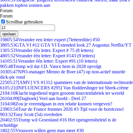
pakken topless zonnen aan
Forum
Forum
Scrollbar gebruiken
opslaan
198
05:54
Verander een letter expert (7lettereditie) #50
38
05:53
GTA VI #12 GTA VI Extended look 27 Augustus Netflix/YT
13
05:53
Verander één letter. Expert # 75 (8 letters)
48
05:52
Verander één letter: Expert #143 (9 letters)
141
05:51
Verander één letter: Expert #91 (10 letters)
9
05:48
Trump wil dat J.D. Vance hem in 2028 opvolgt
103
05:47
NPO-manager Menno de Boer (47) op non-actief stuurde
dick-pic rond
225
05:27
[AMV] VS #1312 spammers van de internationale rechtsorde
61
05:21
[INFLUENCERS #295] Van flodderslinger tot Shrek-crème
21
04:10
Klacht ingediend tegen grootste insectenfabriek ter wereld
261
04:09
[Dagboek] Veel aan hoofd - Deel 27
31
04:08
Zou je vreemdgaan in een relatie kunnen vergeven?
239
03:54
Tour de France femmes 2026 #3 Tijd voor de borstcrawl
9
03:32
Tony Scott (54) overleden
204
02:55
Trump wil Groenland #16 Het opengrensbeleid is de
schuldige
18
02:55
Vrouwen willen geen man meer #30