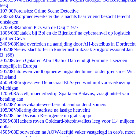
leeg
1
07:00
Forensics: Crime Scene Detective
23
06:40
Zorgmedewerkster die 's nachts haar vriend bezocht terecht
ontslagen
37
06/08
Random Pics van de Dag #1977
18
05/08
Datalek bij Bol en de Bijenkorf na cyberaanval op logistiek
partner Ceva
34
05/08
Kind overleden na aanrijding door AH-bestelbus in Dordrecht
6
05/08
Nieuw slachtoffer in kindermisbruikzaak zorgprofessional Jan
B. (66)
3
05/08
Geen Qatar en Abu Dhabi? Dan eindigt Formule 1-seizoen
mogelijk in Europa
5
05/08
Litouwen vindt opnieuw migrantentunnel onder grens met Wit-
Rusland
45
05/08
Progressieve Democraat El-Sayed wint nipt voorverkiezing
Michigan
12
05/08
Accell, moederbedrijf Sparta en Batavus, vraagt uitstel van
betaling aan
5
05/08
Zomervakantieweerbericht: aanhoudend zomers
1
05/08
Vollering de sterkste na lastige heuvelrit
8
05/08
The Division Resurgence nu gratis op pc
36
05/08
Hackers roven Coldcard-bitcoinwallets leeg voor 114 miljoen
dollar
45
05/08
Doorwerken na AOW-leeftijd vaker vastgelegd in cao's, moet