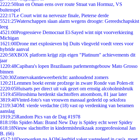
22
22:50
Iran en Oman eens over route Straat van Hormuz, VS
buitenspel
2
22:17
Le Court wint na nerveuze finale, Pieterse derde
55
21:25
Waterschappen slaan alarm wegens droogte: Gereedschapskist
leeg
45
21:00
Progressieve Democraat El-Sayed wint nipt voorverkiezing
Michigan
16
21:00
Drone met explosieven bij Duits vliegveld voedt vrees voor
hybride aanval
2
20:58
XBOX platform krijgt zijn eigen "Platinum" achievements dit
jaar
12
20:48
Capibara's lopen Braziliaans parlementsgebouw Mato Grosso
binnen
5
20:30
Zomervakantieweerbericht: aanhoudend zomers
1
20:21
Lemmen boekt eerste profzege in zware Ronde van Polen-rit
22
20:05
Huisarts per direct uit vak gezet om ernstig alcoholmisbruik
15
19:45
Hiroshima herdenkt slachtoffers atoombom, 81 jaar later
38
19:40
Vinted-foto's van vrouwen massaal gedeeld op seksfora
21
19:34
OM: vierde verdachte (18) vast op verdenking van beramen
aanslag
19
19:25
Random Pics van de Dag #1978
8
18:19
In Spider-Man: Brand New Day is Spidey echt weer Spidey
6
18:18
Nieuw slachtoffer in kindermisbruikzaak zorgprofessional Jan
B. (66)
45
17:10
Doorwerken na AOW-leeftijd vaker vastgelegd in cao's, moet