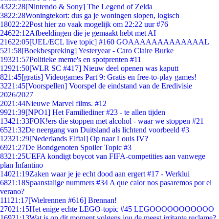
43
22:28
[Nintendo & Sony] The Legend of Zelda
38
22:28
Woningtekort: dus ga je woningen slopen, logisch
180
22:22
Post hier zo vaak mogelijk om 22:22 uur #76
246
22:12
Afbeeldingen die je gemaakt hebt met AI
216
22:05
[UEL/ECL live topic] #160 GOAAAAAAAAAAAAAL
5
21:58
[Boekbespreking] Yesteryear - Caro Claire Burke
193
21:57
Politieke meme's en spotprenten #11
129
21:50
[WLR SC #417] Nieuw deel openen was kaputt
8
21:45
[gratis] Videogames Part 9: Gratis en free-to-play games!
32
21:45
[Voorspellen] Voorspel de eindstand van de Eredivisie
2026/2027
20
21:44
Nieuwe Marvel films. #12
99
21:39
[NPO1] Het Familiediner #23 - te allen tijden
134
21:33
FOK!ers die stoppen met alcohol - waar we stoppen #21
65
21:32
De neergang van Duitsland als lichtend voorbeeld #3
123
21:29
[Nederlands Elftal] Op naar Louis IV?
69
21:27
De Bondgenoten Spoiler Topic #3
83
21:25
UEFA kondigt boycot van FIFA-competities aan vanwege
plan Infantino
140
21:19
Zaken waar je je echt dood aan ergert #17 - Werklui
68
21:18
Spaanstalige nummers #34 A que calor nos pasaremos por el
verano?
111
21:17
[Wielrennen #616] Brennan!
270
21:15
Het enige echte LEGO-topic #45 LEGOOOOOOOOOOO
169
21:13
Wat is op dit moment volgens jou de meest irritante reclame?