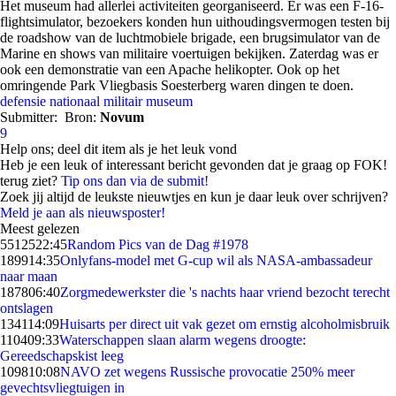
Het museum had allerlei activiteiten georganiseerd. Er was een F-16-
flightsimulator, bezoekers konden hun uithoudingsvermogen testen bij
de roadshow van de luchtmobiele brigade, een brugsimulator van de
Marine en shows van militaire voertuigen bekijken. Zaterdag was er
ook een demonstratie van een Apache helikopter. Ook op het
omringende Park Vliegbasis Soesterberg waren dingen te doen.
defensie
nationaal militair museum
Submitter:
Bron:
Novum
9
Help ons; deel dit item als je het leuk vond
Heb je een leuk of interessant bericht gevonden dat je graag op FOK!
terug ziet?
Tip ons dan via de submit!
Zoek jij altijd de leukste nieuwtjes en kun je daar leuk over schrijven?
Meld je aan als nieuwsposter!
Meest gelezen
55125
22:45
Random Pics van de Dag #1978
1899
14:35
Onlyfans-model met G-cup wil als NASA-ambassadeur
naar maan
1878
06:40
Zorgmedewerkster die 's nachts haar vriend bezocht terecht
ontslagen
1341
14:09
Huisarts per direct uit vak gezet om ernstig alcoholmisbruik
1104
09:33
Waterschappen slaan alarm wegens droogte:
Gereedschapskist leeg
1098
10:08
NAVO zet wegens Russische provocatie 250% meer
gevechtsvliegtuigen in