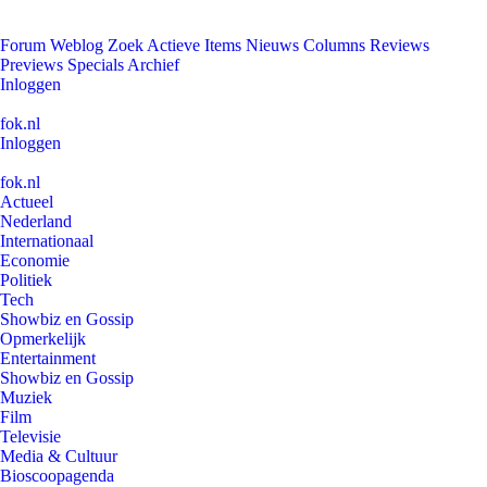
Forum
Weblog
Zoek
Actieve Items
Nieuws
Columns
Reviews
Previews
Specials
Archief
Inloggen
fok.nl
Inloggen
fok.nl
Actueel
Nederland
Internationaal
Economie
Politiek
Tech
Showbiz en Gossip
Opmerkelijk
Entertainment
Showbiz en Gossip
Muziek
Film
Televisie
Media & Cultuur
Bioscoopagenda