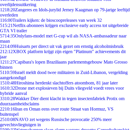
overlijdensuitkering
12
18:20
Zangeres en Idols-jurylid Jerney Kaagman op 79-jarige leeftijd
overleden
1
16:00
Trailers kijken: de bioscoopreleases van week 32
5
15:21
Netflix-abonnees krijgen exclusieve early access tot uitgebreide
GTA VI trailer
57
14:35
Onlyfans-model met G-cup wil als NASA-ambassadeur naar
maan
22
14:09
Huisarts per direct uit vak gezet om ernstig alcoholmisbruik
2
12:12
XBOX platform krijgt zijn eigen "Platinum" achievements dit
jaar
12
11:27
Capibara's lopen Braziliaans parlementsgebouw Mato Grosso
binnen
51
10:59
Israël meldt dood twee militairen in Zuid-Libanon, vergelding
aangekondigd
15
10:48
Hiroshima herdenkt slachtoffers atoombom, 81 jaar later
16
10:32
Drone met explosieven bij Duits vliegveld voedt vrees voor
hybride aanval
33
10:28
Wakker Dier dient klacht in tegen insectenfabriek Protix om
duurzaamheidsclaims
22
10:16
Iran en Oman eens over route Straat van Hormuz, VS
buitenspel
25
10:08
NAVO zet wegens Russische provocatie 250% meer
gevechtsvliegtuigen in
55
09:33
Waterschappen slaan alarm wegens droogte: Gereedschapskist