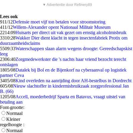
▼ Advertentie door Refinery89
Lees ook
9
11/12
Defensie moet vijf ton betalen voor stroomstoring
4
11/12
Willem-Alexander opent Nationaal Militair Museum
22
14:09
Huisarts per direct uit vak gezet om ernstig alcoholmisbruik
33
10:28
Wakker Dier dient klacht in tegen insectenfabriek Protix om
duurzaamheidsclaims
55
09:33
Waterschappen slaan alarm wegens droogte: Gereedschapskist
leeg
23
06:40
Zorgmedewerkster die 's nachts haar vriend bezocht terecht
ontslagen
18
05/08
Datalek bij Bol en de Bijenkorf na cyberaanval op logistiek
partner Ceva
34
05/08
Kind overleden na aanrijding door AH-bestelbus in Dordrecht
6
05/08
Nieuw slachtoffer in kindermisbruikzaak zorgprofessional Jan
B. (66)
12
05/08
Accell, moederbedrijf Sparta en Batavus, vraagt uitstel van
betaling aan
Font-grootte:
Normaal
Kleiner
regelhoogte :
Normaal