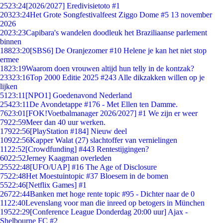
25
23:24
[2026/2027] Eredivisietoto #1
203
23:24
Het Grote Songfestivalfeest Ziggo Dome #5 13 november
2026
20
23:23
Capibara's wandelen doodleuk het Braziliaanse parlement
binnen
188
23:20
[SBS6] De Oranjezomer #10 Helene je kan het niet stop
ermee
18
23:19
Waarom doen vrouwen altijd hun telly in de kontzak?
233
23:16
Top 2000 Editie 2025 #243 Alle dikzakken willen op je
lijken
51
23:11
[NPO1] Goedenavond Nederland
254
23:11
De Avondetappe #176 - Met Ellen ten Damme.
76
23:01
[FOK!Voetbalmanager 2026/2027] #1 We zijn er weer
79
22:59
Meer dan 40 uur werken.
179
22:56
[PlayStation #184] Nieuw deel
109
22:56
Kapper Walat (27) slachtoffer van vernielingen
11
22:52
[Crowdfunding] #443 Rentestijgingen?
60
22:52
Jerney Kaagman overleden
255
22:48
[UFO/UAP] #16 The Age of Disclosure
75
22:48
Het Moestuintopic #37 Bloesem in de bomen
55
22:46
[Netflix Games] #1
267
22:44
Banken met hoge rente topic #95 - Dichter naar de 0
11
22:40
Levenslang voor man die inreed op betogers in München
195
22:29
[Conference League Donderdag 20:00 uur] Ajax -
Shelbourne FC #2