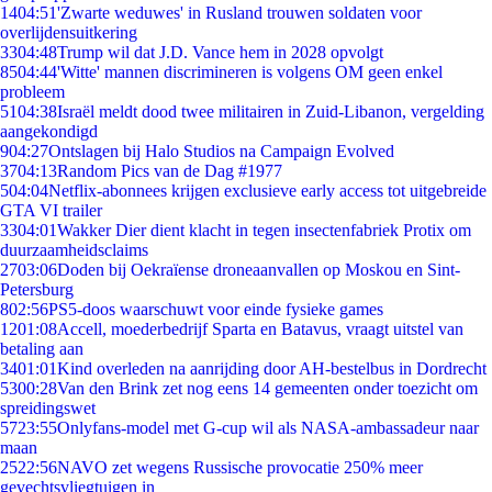
14
04:51
'Zwarte weduwes' in Rusland trouwen soldaten voor
overlijdensuitkering
33
04:48
Trump wil dat J.D. Vance hem in 2028 opvolgt
85
04:44
'Witte' mannen discrimineren is volgens OM geen enkel
probleem
51
04:38
Israël meldt dood twee militairen in Zuid-Libanon, vergelding
aangekondigd
9
04:27
Ontslagen bij Halo Studios na Campaign Evolved
37
04:13
Random Pics van de Dag #1977
5
04:04
Netflix-abonnees krijgen exclusieve early access tot uitgebreide
GTA VI trailer
33
04:01
Wakker Dier dient klacht in tegen insectenfabriek Protix om
duurzaamheidsclaims
27
03:06
Doden bij Oekraïense droneaanvallen op Moskou en Sint-
Petersburg
8
02:56
PS5-doos waarschuwt voor einde fysieke games
12
01:08
Accell, moederbedrijf Sparta en Batavus, vraagt uitstel van
betaling aan
34
01:01
Kind overleden na aanrijding door AH-bestelbus in Dordrecht
53
00:28
Van den Brink zet nog eens 14 gemeenten onder toezicht om
spreidingswet
57
23:55
Onlyfans-model met G-cup wil als NASA-ambassadeur naar
maan
25
22:56
NAVO zet wegens Russische provocatie 250% meer
gevechtsvliegtuigen in