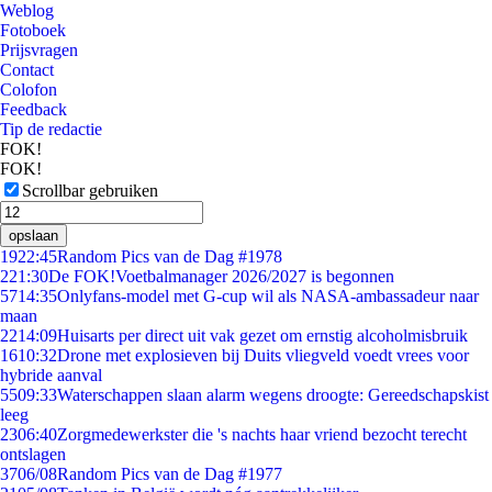
Weblog
Fotoboek
Prijsvragen
Contact
Colofon
Feedback
Tip de redactie
FOK!
FOK!
Scrollbar gebruiken
opslaan
19
22:45
Random Pics van de Dag #1978
2
21:30
De FOK!Voetbalmanager 2026/2027 is begonnen
57
14:35
Onlyfans-model met G-cup wil als NASA-ambassadeur naar
maan
22
14:09
Huisarts per direct uit vak gezet om ernstig alcoholmisbruik
16
10:32
Drone met explosieven bij Duits vliegveld voedt vrees voor
hybride aanval
55
09:33
Waterschappen slaan alarm wegens droogte: Gereedschapskist
leeg
23
06:40
Zorgmedewerkster die 's nachts haar vriend bezocht terecht
ontslagen
37
06/08
Random Pics van de Dag #1977