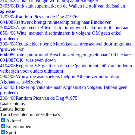
21
05/08
Tanken in België wordt nóg aantrekkelijker
34
05/08
Dirk sluit supermarkt op de Wallen na golf van diefstal en
agressie
12
05/08
Random Pics van de Dag #1976
6
04/08
Kraftwerk brengt ruimteschip terug naar Eindhoven
20
04/08
Apple vecht Britse eis tot inbouwen backdoor in iCloud aan
85
04/08
'Witte' mannen discrimineren is volgens OM geen enkel
probleem
30
04/08
Ceuta-leider noemt Marokkaanse grensaanval door migranten
'gruweldaad'
6
04/08
Grote natuurbrand Boschhuizerbergen groeit naar 100 hectare
6
04/08
FOK! was even down
41
04/08
Regering VS geeft scholen die 'genderidentiteit' van kinderen
verbergen voor ouders ultimatum
59
04/08
Vrouw die asielzoekers hielp in Athene vermoord door
Afghaanse asielzoeker
25
04/08
Lekker op vakantie naar Afghanistan volgens Taliban geen
probleem
23
04/08
Random Pics van de Dag #1975
Laatste items
Laatste items
Toon berichten uit deze thema's
Actueel
Entertainment
Sport