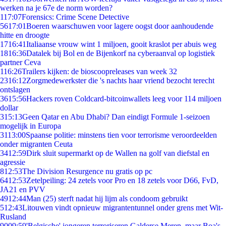
werken na je 67e de norm worden?
1
17:07
Forensics: Crime Scene Detective
56
17:01
Boeren waarschuwen voor lagere oogst door aanhoudende
hitte en droogte
17
16:41
Italiaanse vrouw wint 1 miljoen, gooit kraslot per abuis weg
18
16:36
Datalek bij Bol en de Bijenkorf na cyberaanval op logistiek
partner Ceva
1
16:26
Trailers kijken: de bioscoopreleases van week 32
23
16:12
Zorgmedewerkster die 's nachts haar vriend bezocht terecht
ontslagen
36
15:56
Hackers roven Coldcard-bitcoinwallets leeg voor 114 miljoen
dollar
3
15:13
Geen Qatar en Abu Dhabi? Dan eindigt Formule 1-seizoen
mogelijk in Europa
31
13:00
Spaanse politie: minstens tien voor terrorisme veroordeelden
onder migranten Ceuta
34
12:59
Dirk sluit supermarkt op de Wallen na golf van diefstal en
agressie
8
12:53
The Division Resurgence nu gratis op pc
64
12:53
Zetelpeiling: 24 zetels voor Pro en 18 zetels voor D66, FvD,
JA21 en PVV
49
12:44
Man (25) sterft nadat hij lijm als condoom gebruikt
5
12:43
Litouwen vindt opnieuw migrantentunnel onder grens met Wit-
Rusland
90
09:59
'Belgische' jongeren terroriseren Galderse Meren, maar Boa's