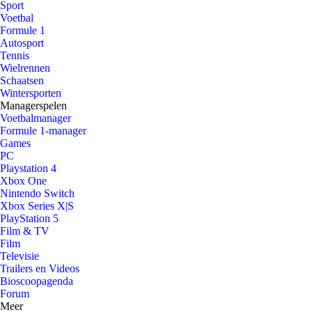
Sport
Voetbal
Formule 1
Autosport
Tennis
Wielrennen
Schaatsen
Wintersporten
Managerspelen
Voetbalmanager
Formule 1-manager
Games
PC
Playstation 4
Xbox One
Nintendo Switch
Xbox Series X|S
PlayStation 5
Film & TV
Film
Televisie
Trailers en Videos
Bioscoopagenda
Forum
Meer