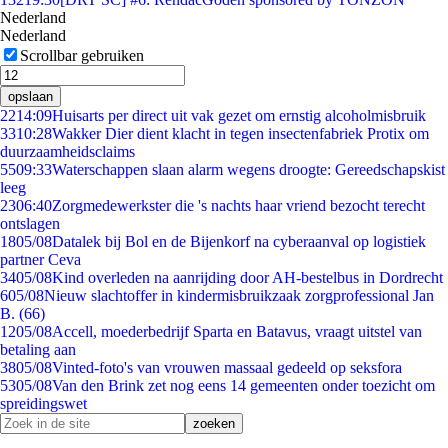
Nederland
Nederland
Scrollbar gebruiken
opslaan
22
14:09
Huisarts per direct uit vak gezet om ernstig alcoholmisbruik
33
10:28
Wakker Dier dient klacht in tegen insectenfabriek Protix om
duurzaamheidsclaims
55
09:33
Waterschappen slaan alarm wegens droogte: Gereedschapskist
leeg
23
06:40
Zorgmedewerkster die 's nachts haar vriend bezocht terecht
ontslagen
18
05/08
Datalek bij Bol en de Bijenkorf na cyberaanval op logistiek
partner Ceva
34
05/08
Kind overleden na aanrijding door AH-bestelbus in Dordrecht
6
05/08
Nieuw slachtoffer in kindermisbruikzaak zorgprofessional Jan
B. (66)
12
05/08
Accell, moederbedrijf Sparta en Batavus, vraagt uitstel van
betaling aan
38
05/08
Vinted-foto's van vrouwen massaal gedeeld op seksfora
53
05/08
Van den Brink zet nog eens 14 gemeenten onder toezicht om
spreidingswet