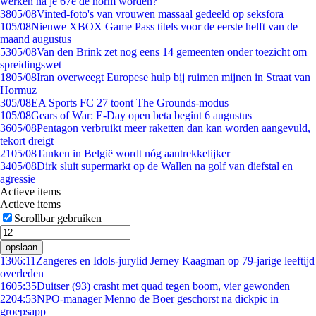
werken na je 67e de norm worden?
38
05/08
Vinted-foto's van vrouwen massaal gedeeld op seksfora
1
05/08
Nieuwe XBOX Game Pass titels voor de eerste helft van de
maand augustus
53
05/08
Van den Brink zet nog eens 14 gemeenten onder toezicht om
spreidingswet
18
05/08
Iran overweegt Europese hulp bij ruimen mijnen in Straat van
Hormuz
3
05/08
EA Sports FC 27 toont The Grounds-modus
1
05/08
Gears of War: E-Day open beta begint 6 augustus
36
05/08
Pentagon verbruikt meer raketten dan kan worden aangevuld,
tekort dreigt
21
05/08
Tanken in België wordt nóg aantrekkelijker
34
05/08
Dirk sluit supermarkt op de Wallen na golf van diefstal en
agressie
Actieve items
Actieve items
Scrollbar gebruiken
opslaan
13
06:11
Zangeres en Idols-jurylid Jerney Kaagman op 79-jarige leeftijd
overleden
16
05:35
Duitser (93) crasht met quad tegen boom, vier gewonden
22
04:53
NPO-manager Menno de Boer geschorst na dickpic in
groepsapp