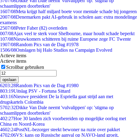
57
07/08
Dikke Van Dale neemt 'vulvalippen' op: 'stigma op
schaamlippen doorbreken'
16
07/08
Meta krijgt half miljard boete voor mentale schade bij jongeren
20
07/08
Denemarken pakt AI-gebruik in scholen aan: extra mondelinge
examens
25
07/08
Peter Faber (82) overleden
0
07/08
Ajax veel te sterk voor Shelbourne, maar houdt schade beperkt
1
07/08
Nieuwkomers schitteren bij ruime Europese zege FC Twente
19
07/08
Random Pics van de Dag #1978
15
06/08
Ontslagen bij Halo Studios na Campaign Evolved
Actieve items
Actieve items
Scrollbar gebruiken
opslaan
62
03:28
Random Pics van de Dag #1980
8
03:19
Uitslag PSV - Fortuna Sittard
4
03:16
Nieuwe president De la Espriella gaat strijd aan met
drugskartels Colombia
57
02:32
Dikke Van Dale neemt 'vulvalippen' op: 'stigma op
schaamlippen doorbreken'
4
02:27
Hoe 30 landen zich voorbereiden op mogelijke oorlog met
China en Noord-Korea
46
02:24
PostNL-bezorger steekt bewoner na ruzie over pakket
47
02:06
VS: kans op Russische aanval op NAVO-land groeit,