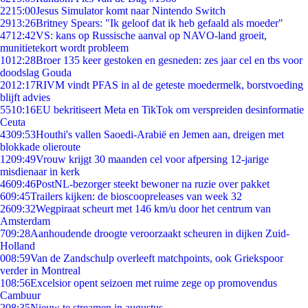
22
15:00
Jesus Simulator komt naar Nintendo Switch
29
13:26
Britney Spears: "Ik geloof dat ik heb gefaald als moeder"
47
12:42
VS: kans op Russische aanval op NAVO-land groeit,
munitietekort wordt probleem
10
12:28
Broer 135 keer gestoken en gesneden: zes jaar cel en tbs voor
doodslag Gouda
20
12:17
RIVM vindt PFAS in al de geteste moedermelk, borstvoeding
blijft advies
55
10:16
EU bekritiseert Meta en TikTok om verspreiden desinformatie
Ceuta
43
09:53
Houthi's vallen Saoedi-Arabië en Jemen aan, dreigen met
blokkade olieroute
12
09:49
Vrouw krijgt 30 maanden cel voor afpersing 12-jarige
misdienaar in kerk
46
09:46
PostNL-bezorger steekt bewoner na ruzie over pakket
6
09:45
Trailers kijken: de bioscoopreleases van week 32
26
09:32
Wegpiraat scheurt met 146 km/u door het centrum van
Amsterdam
7
09:28
Aanhoudende droogte veroorzaakt scheuren in dijken Zuid-
Holland
0
08:59
Van de Zandschulp overleeft matchpoints, ook Griekspoor
verder in Montreal
1
08:56
Excelsior opent seizoen met ruime zege op promovendus
Cambuur
2
08:35
Nieuw te streamen in augustus