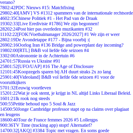
verano?
78
02:42
PDC Nieuws #15: Matchfixing
298
02:40
[AMV] VS #1312 spammers van de internationale rechtsorde
46
02:35
Chinese Politiek #1 - Het Pad van de Draak
193
02:33
[Live Eredivisie #1786] We zijn begonnen!
282
02:24
Post hier pas overleden muzikanten #32
111
02:22
[FOK!Voetbalmanager 2026/2027] #1 We zijn er weer
28
02:19
De Avondetappe #177 - Bijna voorbij :(
269
02:16
Oorlog Iran #136 Bridge and powerplant day incoming?
198
02:00
[RTL] B&B vol liefde 6de seizoen #4
33
02:00
Astronomie in de Achtertuin #6
247
01:57
Russia vs Ukraine #91
258
01:52
[UFO/UAP] #16 The Age of Disclosure
121
01:45
Koopzegels sparen bij AH duurt straks 2x zo lang
259
01:40
[Videoland] B&B vol liefde 6de seizoen #1 voor de
vooruitkijkers
57
01:32
Eeuwig voortleven
152
01:22
Wat je ook stemt, je krijgt in NL altijd Links Liberaal Beleid.
16
01:21
Ik rook nog steeds
5
00:55
Petitie behoud npo 5 Soul & Jazz
145
00:50
Jonge Cambridge professor stapt op na claims over plagiaat
en leugens
186
00:40
Tour de France femmes 2026 #5 Lollergps
9
00:36
TV Time (tracking app) stopt! Alternatief?
147
00:32
[AKQ] #3384 Topic met vragen. En soms goede