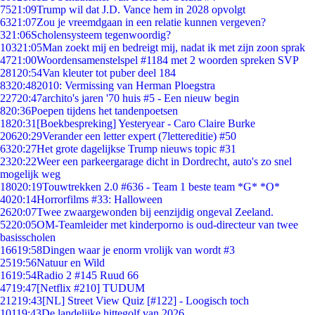
75
21:09
Trump wil dat J.D. Vance hem in 2028 opvolgt
63
21:07
Zou je vreemdgaan in een relatie kunnen vergeven?
3
21:06
Scholensysteem tegenwoordig?
103
21:05
Man zoekt mij en bedreigt mij, nadat ik met zijn zoon sprak
47
21:00
Woordensamenstelspel #1184 met 2 woorden spreken SVP
281
20:54
Van kleuter tot puber deel 184
83
20:48
2010: Vermissing van Herman Ploegstra
227
20:47
archito's jaren '70 huis #5 - Een nieuw begin
8
20:36
Poepen tijdens het tandenpoetsen
18
20:31
[Boekbespreking] Yesteryear - Caro Claire Burke
206
20:29
Verander een letter expert (7lettereditie) #50
63
20:27
Het grote dagelijkse Trump nieuws topic #31
23
20:22
Weer een parkeergarage dicht in Dordrecht, auto's zo snel
mogelijk weg
180
20:19
Touwtrekken 2.0 #636 - Team 1 beste team *G* *O*
40
20:14
Horrorfilms #33: Halloween
26
20:07
Twee zwaargewonden bij eenzijdig ongeval Zeeland.
52
20:05
OM-Teamleider met kinderporno is oud-directeur van twee
basisscholen
166
19:58
Dingen waar je enorm vrolijk van wordt #3
25
19:56
Natuur en Wild
16
19:54
Radio 2 #145 Ruud 66
47
19:47
[Netflix #210] TUDUM
212
19:43
[NL] Street View Quiz [#122] - Loogisch toch
101
19:43
De landelijke hittegolf van 2026