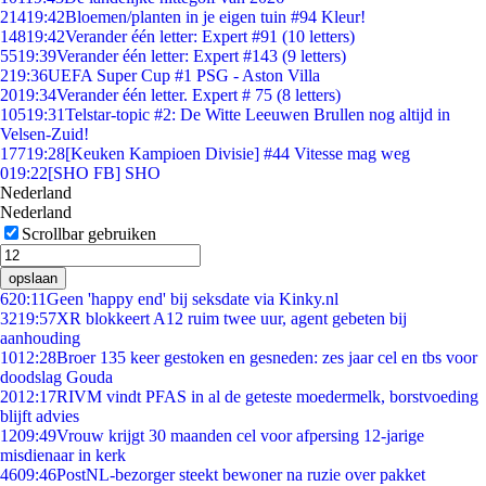
214
19:42
Bloemen/planten in je eigen tuin #94 Kleur!
148
19:42
Verander één letter: Expert #91 (10 letters)
55
19:39
Verander één letter: Expert #143 (9 letters)
2
19:36
UEFA Super Cup #1 PSG - Aston Villa
20
19:34
Verander één letter. Expert # 75 (8 letters)
105
19:31
Telstar-topic #2: De Witte Leeuwen Brullen nog altijd in
Velsen-Zuid!
177
19:28
[Keuken Kampioen Divisie] #44 Vitesse mag weg
0
19:22
[SHO FB] SHO
Nederland
Nederland
Scrollbar gebruiken
opslaan
6
20:11
Geen 'happy end' bij seksdate via Kinky.nl
32
19:57
XR blokkeert A12 ruim twee uur, agent gebeten bij
aanhouding
10
12:28
Broer 135 keer gestoken en gesneden: zes jaar cel en tbs voor
doodslag Gouda
20
12:17
RIVM vindt PFAS in al de geteste moedermelk, borstvoeding
blijft advies
12
09:49
Vrouw krijgt 30 maanden cel voor afpersing 12-jarige
misdienaar in kerk
46
09:46
PostNL-bezorger steekt bewoner na ruzie over pakket