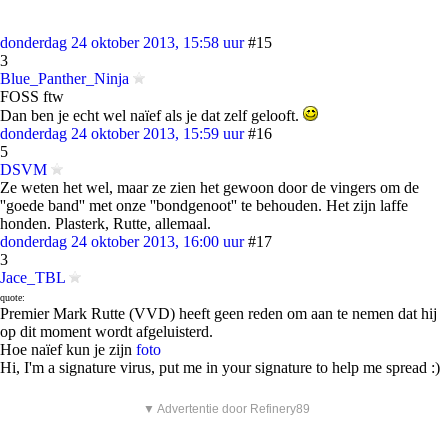
donderdag 24 oktober 2013, 15:58 uur
#15
3
Blue_Panther_Ninja
FOSS ftw
Dan ben je echt wel naïef als je dat zelf gelooft.
donderdag 24 oktober 2013, 15:59 uur
#16
5
DSVM
Ze weten het wel, maar ze zien het gewoon door de vingers om de
''goede band'' met onze ''bondgenoot'' te behouden. Het zijn laffe
honden. Plasterk, Rutte, allemaal.
donderdag 24 oktober 2013, 16:00 uur
#17
3
Jace_TBL
quote:
Premier Mark Rutte (VVD) heeft geen reden om aan te nemen dat hij
op dit moment wordt afgeluisterd.
Hoe naïef kun je zijn
foto
Hi, I'm a signature virus, put me in your signature to help me spread :)
▼ Advertentie door Refinery89