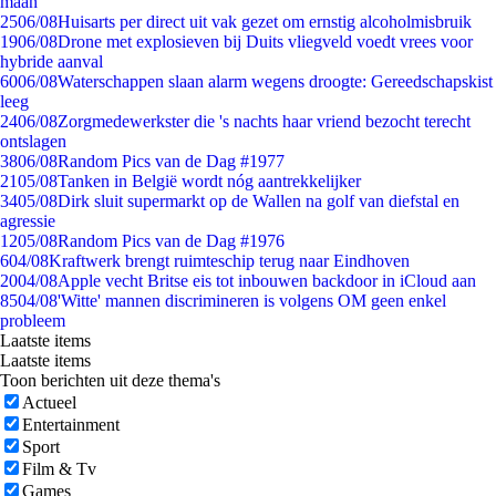
maan
25
06/08
Huisarts per direct uit vak gezet om ernstig alcoholmisbruik
19
06/08
Drone met explosieven bij Duits vliegveld voedt vrees voor
hybride aanval
60
06/08
Waterschappen slaan alarm wegens droogte: Gereedschapskist
leeg
24
06/08
Zorgmedewerkster die 's nachts haar vriend bezocht terecht
ontslagen
38
06/08
Random Pics van de Dag #1977
21
05/08
Tanken in België wordt nóg aantrekkelijker
34
05/08
Dirk sluit supermarkt op de Wallen na golf van diefstal en
agressie
12
05/08
Random Pics van de Dag #1976
6
04/08
Kraftwerk brengt ruimteschip terug naar Eindhoven
20
04/08
Apple vecht Britse eis tot inbouwen backdoor in iCloud aan
85
04/08
'Witte' mannen discrimineren is volgens OM geen enkel
probleem
Laatste items
Laatste items
Toon berichten uit deze thema's
Actueel
Entertainment
Sport
Film & Tv
Games