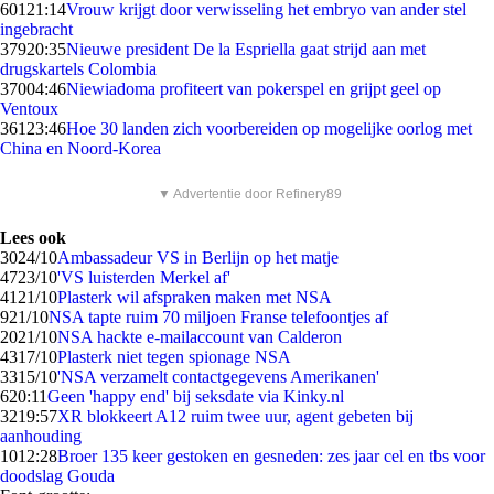
601
21:14
Vrouw krijgt door verwisseling het embryo van ander stel
ingebracht
379
20:35
Nieuwe president De la Espriella gaat strijd aan met
drugskartels Colombia
370
04:46
Niewiadoma profiteert van pokerspel en grijpt geel op
Ventoux
361
23:46
Hoe 30 landen zich voorbereiden op mogelijke oorlog met
China en Noord-Korea
▼ Advertentie door Refinery89
Lees ook
30
24/10
Ambassadeur VS in Berlijn op het matje
47
23/10
'VS luisterden Merkel af'
41
21/10
Plasterk wil afspraken maken met NSA
9
21/10
NSA tapte ruim 70 miljoen Franse telefoontjes af
20
21/10
NSA hackte e-mailaccount van Calderon
43
17/10
Plasterk niet tegen spionage NSA
33
15/10
'NSA verzamelt contactgegevens Amerikanen'
6
20:11
Geen 'happy end' bij seksdate via Kinky.nl
32
19:57
XR blokkeert A12 ruim twee uur, agent gebeten bij
aanhouding
10
12:28
Broer 135 keer gestoken en gesneden: zes jaar cel en tbs voor
doodslag Gouda