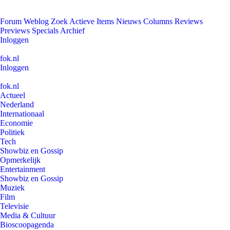
Forum
Weblog
Zoek
Actieve Items
Nieuws
Columns
Reviews
Previews
Specials
Archief
Inloggen
fok.nl
Inloggen
fok.nl
Actueel
Nederland
Internationaal
Economie
Politiek
Tech
Showbiz en Gossip
Opmerkelijk
Entertainment
Showbiz en Gossip
Muziek
Film
Televisie
Media & Cultuur
Bioscoopagenda