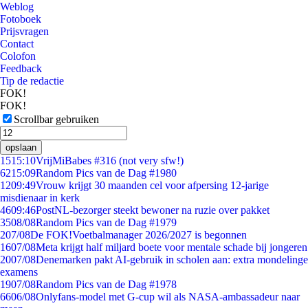
Weblog
Fotoboek
Prijsvragen
Contact
Colofon
Feedback
Tip de redactie
FOK!
FOK!
Scrollbar gebruiken
opslaan
15
15:10
VrijMiBabes #316 (not very sfw!)
62
15:09
Random Pics van de Dag #1980
12
09:49
Vrouw krijgt 30 maanden cel voor afpersing 12-jarige
misdienaar in kerk
46
09:46
PostNL-bezorger steekt bewoner na ruzie over pakket
35
08/08
Random Pics van de Dag #1979
2
07/08
De FOK!Voetbalmanager 2026/2027 is begonnen
16
07/08
Meta krijgt half miljard boete voor mentale schade bij jongeren
20
07/08
Denemarken pakt AI-gebruik in scholen aan: extra mondelinge
examens
19
07/08
Random Pics van de Dag #1978
66
06/08
Onlyfans-model met G-cup wil als NASA-ambassadeur naar