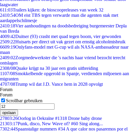
laagwater
6
11:03
Trailers kijken: de bioscoopreleases van week 32
24
10:54
OM eist TBS tegen verwarde man die agenten stak met
aardappelschilmesje
24
10:18
Vier aanhoudingen na doodsbedreiging burgemeester Depla
van Breda
40
09:42
Duitser (93) crasht met quad tegen boom, vier gewonden
25
09:22
Huisarts per direct uit vak gezet om ernstig alcoholmisbruik
66
09:19
Onlyfans-model met G-cup wil als NASA-ambassadeur naar
maan
24
09:02
Zorgmedewerkster die 's nachts haar vriend bezocht terecht
ontslagen
23
08/08
Quake krijgt na 30 jaar een gratis uitbreiding
11
07/08
Smokkelbende opgerold in Spanje, verdienden miljoenen aan
migranten
47
07/08
Trump wil dat J.D. Vance hem in 2028 opvolgt
Forum
Forum
Scrollbar gebruiken
opslaan
278
03:26
Oorlog in Oekraïne #1318 Drone baby drone
213
03:17
Punk, disco, New Wave of? #60 Sing along...
73
02:44
Spaanstalige nummers #34 A que calor nos pasaremos por el