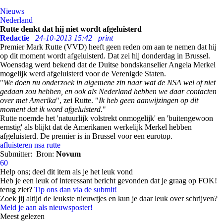
Nieuws
Nederland
Rutte denkt dat hij niet wordt afgeluisterd
Redactie
24-10-2013 15:42
print
Premier Mark Rutte (VVD) heeft geen reden om aan te nemen dat hij
op dit moment wordt afgeluisterd. Dat zei hij donderdag in Brussel.
Woensdag werd bekend dat de Duitse bondskanselier Angela Merkel
mogelijk werd afgeluisterd voor de Verenigde Staten.
"
We doen nu onderzoek in algemene zin naar wat de NSA wel of niet
gedaan zou hebben, en ook als Nederland hebben we daar contacten
over met Amerika
", zei Rutte. "
Ik heb geen aanwijzingen op dit
moment dat ik word afgeluisterd.
"
Rutte noemde het 'natuurlijk volstrekt onmogelijk' en 'buitengewoon
ernstig' als blijkt dat de Amerikanen werkelijk Merkel hebben
afgeluisterd. De premier is in Brussel voor een eurotop.
afluisteren
nsa
rutte
Submitter:
Bron:
Novum
60
Help ons; deel dit item als je het leuk vond
Heb je een leuk of interessant bericht gevonden dat je graag op FOK!
terug ziet?
Tip ons dan via de submit!
Zoek jij altijd de leukste nieuwtjes en kun je daar leuk over schrijven?
Meld je aan als nieuwsposter!
Meest gelezen