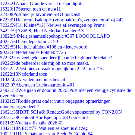
17
23:21
Ariana Grande verlaat de spotlight.
153
23:17
Sterren toen en nu #11
3
23:08
Post hier je favoriete SHO podcast!
67
23:01
Het grote Baktopic (voor bakfoto's, -vragen en -tips) #42
72
22:59
[Lil Kleine#12] Nieuwe afleveringen op Prime
34
22:59
[AZ#98] Heel Nederland achter AZ
138
22:54
Meisjesnamenlepeltopic #367 LOOOOL LAPO
40
22:53
Dierenlepeltopic #150
38
22:53
Het hele alfabet #108 en 4letterwoord
90
22:34
Nederlandse Politiek #725
5
22:32
Hoeveel geld spendeer jij aan je beginnende relatie?
19
22:29
de beheerder die mij oh zo moe maakt.
185
22:22
Post hier zo vaak mogelijk om 22:22 uur #76
126
22:13
Nederland toen
110
22:07
Afvallen met injecties #4
11
22:07
Algemeen Luchtvaarttopic #61
249
21:52
Wie gaan er dood in 2026?Post met een vleugje cynisme de
overledenen.
113
21:37
Roddelpraat onder vuur: ongepaste opmerkingen
minderjarigen deel 2
136
21:35
[DRT SC] #6: RendacGoden sponsored by TONZON
297
21:28
Centraal Bordspeltopic #8 Game on!
81
21:23
Vuelta a España 2026 #1
184
21:18
NEC #77: Wat een seizoen is dit zeg
100
21:11
De Schatkamer van Beeld & Geluid #4