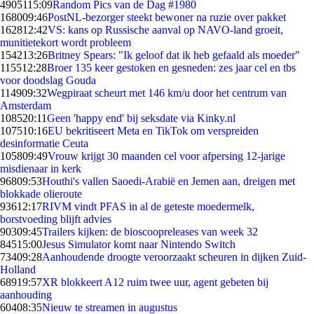
49051
15:09
Random Pics van de Dag #1980
1680
09:46
PostNL-bezorger steekt bewoner na ruzie over pakket
1628
12:42
VS: kans op Russische aanval op NAVO-land groeit,
munitietekort wordt probleem
1542
13:26
Britney Spears: "Ik geloof dat ik heb gefaald als moeder"
1155
12:28
Broer 135 keer gestoken en gesneden: zes jaar cel en tbs
voor doodslag Gouda
1149
09:32
Wegpiraat scheurt met 146 km/u door het centrum van
Amsterdam
1085
20:11
Geen 'happy end' bij seksdate via Kinky.nl
1075
10:16
EU bekritiseert Meta en TikTok om verspreiden
desinformatie Ceuta
1058
09:49
Vrouw krijgt 30 maanden cel voor afpersing 12-jarige
misdienaar in kerk
968
09:53
Houthi's vallen Saoedi-Arabië en Jemen aan, dreigen met
blokkade olieroute
936
12:17
RIVM vindt PFAS in al de geteste moedermelk,
borstvoeding blijft advies
903
09:45
Trailers kijken: de bioscoopreleases van week 32
845
15:00
Jesus Simulator komt naar Nintendo Switch
734
09:28
Aanhoudende droogte veroorzaakt scheuren in dijken Zuid-
Holland
689
19:57
XR blokkeert A12 ruim twee uur, agent gebeten bij
aanhouding
604
08:35
Nieuw te streamen in augustus