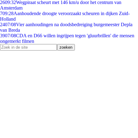
26
09:32
Wegpiraat scheurt met 146 km/u door het centrum van
Amsterdam
7
09:28
Aanhoudende droogte veroorzaakt scheuren in dijken Zuid-
Holland
24
07/08
Vier aanhoudingen na doodsbedreiging burgemeester Depla
van Breda
39
07/08
CDA en D66 willen ingrijpen tegen 'gluurbrillen' die mensen
ongemerkt filmen