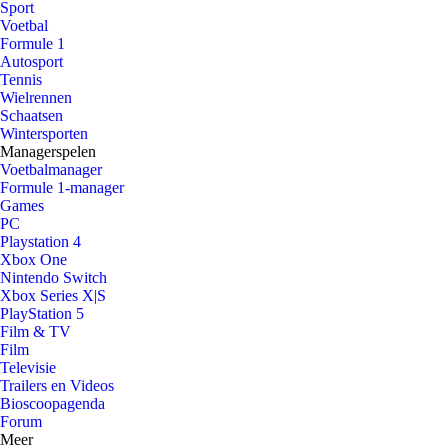
Sport
Voetbal
Formule 1
Autosport
Tennis
Wielrennen
Schaatsen
Wintersporten
Managerspelen
Voetbalmanager
Formule 1-manager
Games
PC
Playstation 4
Xbox One
Nintendo Switch
Xbox Series X|S
PlayStation 5
Film & TV
Film
Televisie
Trailers en Videos
Bioscoopagenda
Forum
Meer