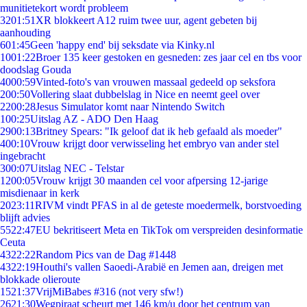
munitietekort wordt probleem
32
01:51
XR blokkeert A12 ruim twee uur, agent gebeten bij
aanhouding
6
01:45
Geen 'happy end' bij seksdate via Kinky.nl
10
01:22
Broer 135 keer gestoken en gesneden: zes jaar cel en tbs voor
doodslag Gouda
40
00:59
Vinted-foto's van vrouwen massaal gedeeld op seksfora
2
00:50
Vollering slaat dubbelslag in Nice en neemt geel over
22
00:28
Jesus Simulator komt naar Nintendo Switch
1
00:25
Uitslag AZ - ADO Den Haag
29
00:13
Britney Spears: "Ik geloof dat ik heb gefaald als moeder"
4
00:10
Vrouw krijgt door verwisseling het embryo van ander stel
ingebracht
3
00:07
Uitslag NEC - Telstar
12
00:05
Vrouw krijgt 30 maanden cel voor afpersing 12-jarige
misdienaar in kerk
20
23:11
RIVM vindt PFAS in al de geteste moedermelk, borstvoeding
blijft advies
55
22:47
EU bekritiseert Meta en TikTok om verspreiden desinformatie
Ceuta
43
22:22
Random Pics van de Dag #1448
43
22:19
Houthi's vallen Saoedi-Arabië en Jemen aan, dreigen met
blokkade olieroute
15
21:37
VrijMiBabes #316 (not very sfw!)
26
21:30
Wegpiraat scheurt met 146 km/u door het centrum van