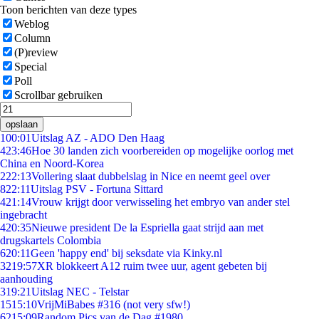
Toon berichten van deze types
Weblog
Column
(P)review
Special
Poll
Scrollbar gebruiken
opslaan
1
00:01
Uitslag AZ - ADO Den Haag
4
23:46
Hoe 30 landen zich voorbereiden op mogelijke oorlog met
China en Noord-Korea
2
22:13
Vollering slaat dubbelslag in Nice en neemt geel over
8
22:11
Uitslag PSV - Fortuna Sittard
4
21:14
Vrouw krijgt door verwisseling het embryo van ander stel
ingebracht
4
20:35
Nieuwe president De la Espriella gaat strijd aan met
drugskartels Colombia
6
20:11
Geen 'happy end' bij seksdate via Kinky.nl
32
19:57
XR blokkeert A12 ruim twee uur, agent gebeten bij
aanhouding
3
19:21
Uitslag NEC - Telstar
15
15:10
VrijMiBabes #316 (not very sfw!)
62
15:09
Random Pics van de Dag #1980