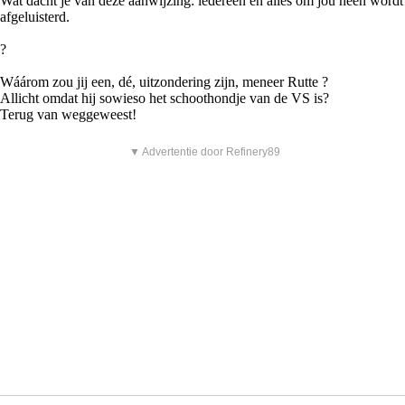
Wat dacht je van deze aanwijzing: iedereen én alles om jou heen wordt
afgeluisterd.
?
Wáárom zou jij een, dé, uitzondering zijn, meneer Rutte ?
Allicht omdat hij sowieso het schoothondje van de VS is?
Terug van weggeweest!
▼ Advertentie door Refinery89