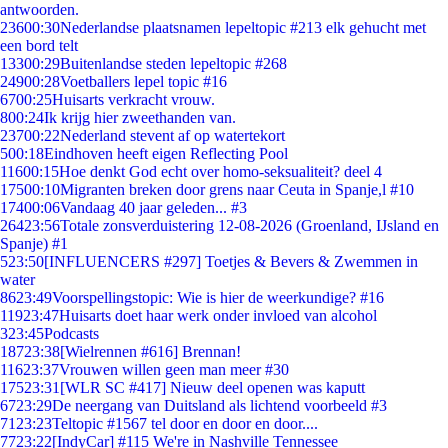
antwoorden.
236
00:30
Nederlandse plaatsnamen lepeltopic #213 elk gehucht met
een bord telt
133
00:29
Buitenlandse steden lepeltopic #268
249
00:28
Voetballers lepel topic #16
67
00:25
Huisarts verkracht vrouw.
8
00:24
Ik krijg hier zweethanden van.
237
00:22
Nederland stevent af op watertekort
5
00:18
Eindhoven heeft eigen Reflecting Pool
116
00:15
Hoe denkt God echt over homo-seksualiteit? deel 4
175
00:10
Migranten breken door grens naar Ceuta in Spanje,l #10
174
00:06
Vandaag 40 jaar geleden... #3
264
23:56
Totale zonsverduistering 12-08-2026 (Groenland, IJsland en
Spanje) #1
5
23:50
[INFLUENCERS #297] Toetjes & Bevers & Zwemmen in
water
86
23:49
Voorspellingstopic: Wie is hier de weerkundige? #16
119
23:47
Huisarts doet haar werk onder invloed van alcohol
3
23:45
Podcasts
187
23:38
[Wielrennen #616] Brennan!
116
23:37
Vrouwen willen geen man meer #30
175
23:31
[WLR SC #417] Nieuw deel openen was kaputt
67
23:29
De neergang van Duitsland als lichtend voorbeeld #3
71
23:23
Teltopic #1567 tel door en door en door....
77
23:22
[IndyCar] #115 We're in Nashville Tennessee