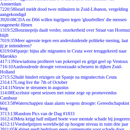
Amsterdam
72
20:58
Israël meldt dood twee militairen in Zuid-Libanon, vergelding
aangekondigd
39
20:08
CDA en D66 willen ingrijpen tegen 'gluurbrillen' die mensen
ongemerkt filmen
13
19:52
Benzineprijs daalt verder, onzekerheid over Straat van Hormuz
blijft
70
19:35
Meer agressie tegen een andersluidende politieke mening, laat
jij je intimideren?
63
19:04
Spanje: bijna alle migranten in Ceuta weer teruggekeerd naar
Marokko
4
17:13
Niewiadoma profiteert van pokerspel en grijpt geel op Ventoux
7
16:10
Aanhoudende droogte veroorzaakt scheuren in dijken Zuid-
Holland
27
15:52
Italië hindert reizigers uit Spanje na migratiecrisis Ceuta
23
14:17
Long live the 7th of October
2
14:11
Nieuw te streamen in augustus
1
14:08
Excelsior opent seizoen met ruime zege op promovendus
Cambuur
60
13:58
Waterschappen slaan alarm wegens droogte: Gereedschapskist
leeg
37
13:13
Random Pics van de Dag #1833
16
12:43
Meta krijgt half miljard boete voor mentale schade bij jongeren
42
12:11
Voedselprijzen wereldwijd op hoogste niveau in ruim drie jaar
29
11:05
Kabinet geeft bedrijven geen compensatie voor schade door