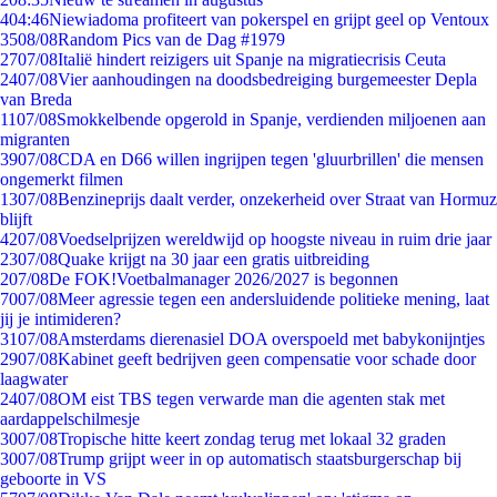
4
04:46
Niewiadoma profiteert van pokerspel en grijpt geel op Ventoux
35
08/08
Random Pics van de Dag #1979
27
07/08
Italië hindert reizigers uit Spanje na migratiecrisis Ceuta
24
07/08
Vier aanhoudingen na doodsbedreiging burgemeester Depla
van Breda
11
07/08
Smokkelbende opgerold in Spanje, verdienden miljoenen aan
migranten
39
07/08
CDA en D66 willen ingrijpen tegen 'gluurbrillen' die mensen
ongemerkt filmen
13
07/08
Benzineprijs daalt verder, onzekerheid over Straat van Hormuz
blijft
42
07/08
Voedselprijzen wereldwijd op hoogste niveau in ruim drie jaar
23
07/08
Quake krijgt na 30 jaar een gratis uitbreiding
2
07/08
De FOK!Voetbalmanager 2026/2027 is begonnen
70
07/08
Meer agressie tegen een andersluidende politieke mening, laat
jij je intimideren?
31
07/08
Amsterdams dierenasiel DOA overspoeld met babykonijntjes
29
07/08
Kabinet geeft bedrijven geen compensatie voor schade door
laagwater
24
07/08
OM eist TBS tegen verwarde man die agenten stak met
aardappelschilmesje
30
07/08
Tropische hitte keert zondag terug met lokaal 32 graden
30
07/08
Trump grijpt weer in op automatisch staatsburgerschap bij
geboorte in VS