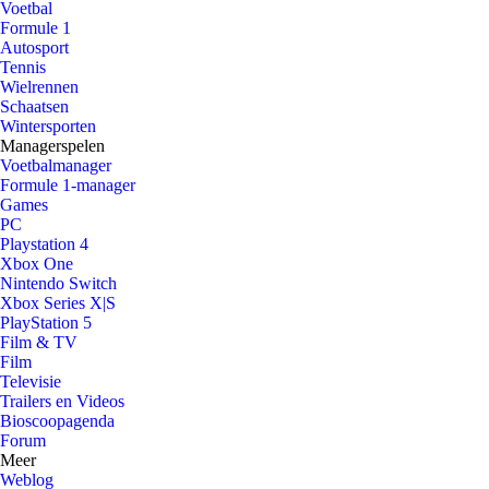
Voetbal
Formule 1
Autosport
Tennis
Wielrennen
Schaatsen
Wintersporten
Managerspelen
Voetbalmanager
Formule 1-manager
Games
PC
Playstation 4
Xbox One
Nintendo Switch
Xbox Series X|S
PlayStation 5
Film & TV
Film
Televisie
Trailers en Videos
Bioscoopagenda
Forum
Meer
Weblog