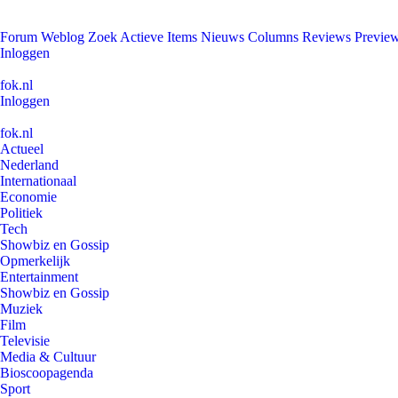
Forum
Weblog
Zoek
Actieve Items
Nieuws
Columns
Reviews
Previe
Inloggen
fok.nl
Inloggen
fok.nl
Actueel
Nederland
Internationaal
Economie
Politiek
Tech
Showbiz en Gossip
Opmerkelijk
Entertainment
Showbiz en Gossip
Muziek
Film
Televisie
Media & Cultuur
Bioscoopagenda
Sport