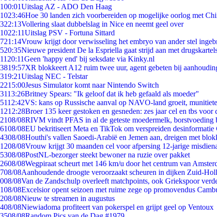
1
00:01
Uitslag AZ - ADO Den Haag
10
23:46
Hoe 30 landen zich voorbereiden op mogelijke oorlog met Ch
3
22:13
Vollering slaat dubbelslag in Nice en neemt geel over
10
22:11
Uitslag PSV - Fortuna Sittard
7
21:14
Vrouw krijgt door verwisseling het embryo van ander stel ingeb
5
20:35
Nieuwe president De la Espriella gaat strijd aan met drugskarte
11
20:11
Geen 'happy end' bij seksdate via Kinky.nl
38
19:57
XR blokkeert A12 ruim twee uur, agent gebeten bij aanhoudin
3
19:21
Uitslag NEC - Telstar
22
15:00
Jesus Simulator komt naar Nintendo Switch
31
13:26
Britney Spears: "Ik geloof dat ik heb gefaald als moeder"
51
12:42
VS: kans op Russische aanval op NAVO-land groeit, munitiet
12
12:28
Broer 135 keer gestoken en gesneden: zes jaar cel en tbs voo
21
08/08
RIVM vindt PFAS in al de geteste moedermelk, borstvoeding bl
61
08/08
EU bekritiseert Meta en TikTok om verspreiden desinformatie
43
08/08
Houthi's vallen Saoedi-Arabië en Jemen aan, dreigen met blok
12
08/08
Vrouw krijgt 30 maanden cel voor afpersing 12-jarige misdiena
53
08/08
PostNL-bezorger steekt bewoner na ruzie over pakket
26
08/08
Wegpiraat scheurt met 146 km/u door het centrum van Amste
7
08/08
Aanhoudende droogte veroorzaakt scheuren in dijken Zuid-Hol
0
08/08
Van de Zandschulp overleeft matchpoints, ook Griekspoor verde
1
08/08
Excelsior opent seizoen met ruime zege op promovendus Camb
2
08/08
Nieuw te streamen in augustus
4
08/08
Niewiadoma profiteert van pokerspel en grijpt geel op Ventoux
35
08/08
Random Pics van de Dag #1979