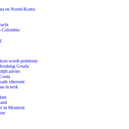
ina en Noord-Korea
racht
ls Colombia
g
ekort wordt probleem
r doodslag Gouda
ijft advies
 Ceuta
kade olieroute
ar in kerk
rdam
land
r in Montreal
uur