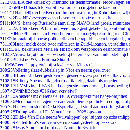
12
12:03
FIFA ziet kritiek op Infantino als desinformatie, Noorwegen eis
16
11:56
MIVD-baas lekt via Strava routes naar geheime kazerne
10
11:51
Nachtelijk gebiedsverbod brengt rust terug in Rotterdamse wij
53
11:42
PostNL-bezorger steekt bewoner na ruzie over pakket
51
11:40
VS: kans op Russische aanval op NAVO-land groeit, munitiet
38
11:32
XR blokkeert A12 ruim twee uur, agent gebeten bij aanhoudin
10
11:30
Hoe 30 landen zich voorbereiden op mogelijke oorlog met Ch
3
11:03
Inbraak bij Haagse politie: dieven betrapt bij stelen illegale sigar
75
11:03
Israël meldt dood twee militairen in Zuid-Libanon, vergeldin
61
11:03
EU bekritiseert Meta en TikTok om verspreiden desinformatie 
7
10:53
Vrouw krijgt door verwisseling het embryo van ander stel ingeb
10
10:23
Uitslag PSV - Fortuna Sittard
11
10:06
Geen 'happy end' bij seksdate via Kinky.nl
3
08:25
Vollering slaat dubbelslag in Nice en neemt geel over
12
08:24
Broer 135 keer gestoken en gesneden: zes jaar cel en tbs voo
31
08:18
Britney Spears: "Ik geloof dat ik heb gefaald als moeder"
21
08:17
RIVM vindt PFAS in al de geteste moedermelk, borstvoeding bl
16
07:42
VrijMiBabes #316 (not very sfw!)
32
07:20
Amsterdams dierenasiel DOA overspoeld met babykonijntjes
71
06:36
Meer agressie tegen een andersluidende politieke mening, laat j
5
05:32
Nieuwe president De la Espriella gaat strijd aan met drugskarte
49
05:28
Trump wil dat J.D. Vance hem in 2028 opvolgt
57
02:32
Dikke Van Dale neemt 'vulvalippen' op: 'stigma op schaamlip
40
00:59
Vinted-foto's van vrouwen massaal gedeeld op seksfora
22
00:28
Jesus Simulator komt naar Nintendo Switch