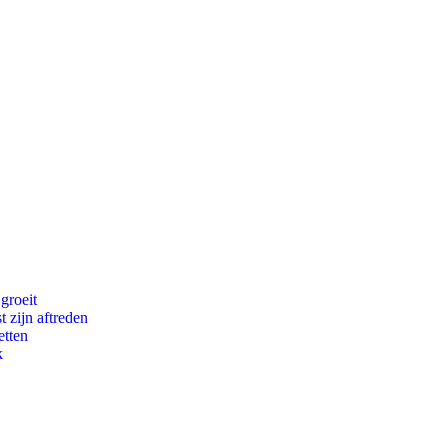
groeit
t zijn aftreden
etten
k