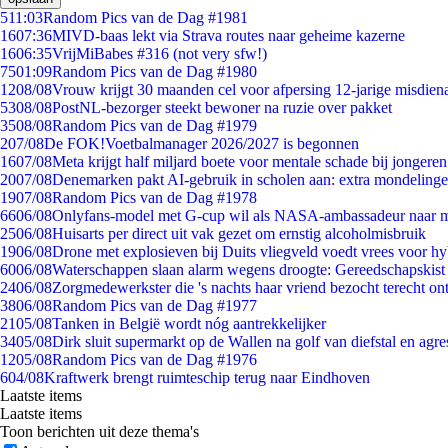
5
11:03
Random Pics van de Dag #1981
16
07:36
MIVD-baas lekt via Strava routes naar geheime kazerne
16
06:35
VrijMiBabes #316 (not very sfw!)
75
01:09
Random Pics van de Dag #1980
12
08/08
Vrouw krijgt 30 maanden cel voor afpersing 12-jarige misdiena
53
08/08
PostNL-bezorger steekt bewoner na ruzie over pakket
35
08/08
Random Pics van de Dag #1979
2
07/08
De FOK!Voetbalmanager 2026/2027 is begonnen
16
07/08
Meta krijgt half miljard boete voor mentale schade bij jongeren
20
07/08
Denemarken pakt AI-gebruik in scholen aan: extra mondeling
19
07/08
Random Pics van de Dag #1978
66
06/08
Onlyfans-model met G-cup wil als NASA-ambassadeur naar 
25
06/08
Huisarts per direct uit vak gezet om ernstig alcoholmisbruik
19
06/08
Drone met explosieven bij Duits vliegveld voedt vrees voor hy
60
06/08
Waterschappen slaan alarm wegens droogte: Gereedschapskist
24
06/08
Zorgmedewerkster die 's nachts haar vriend bezocht terecht on
38
06/08
Random Pics van de Dag #1977
21
05/08
Tanken in België wordt nóg aantrekkelijker
34
05/08
Dirk sluit supermarkt op de Wallen na golf van diefstal en agre
12
05/08
Random Pics van de Dag #1976
6
04/08
Kraftwerk brengt ruimteschip terug naar Eindhoven
Laatste items
Laatste items
Toon berichten uit deze thema's