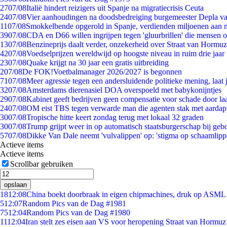
27
07/08
Italië hindert reizigers uit Spanje na migratiecrisis Ceuta
24
07/08
Vier aanhoudingen na doodsbedreiging burgemeester Depla v
11
07/08
Smokkelbende opgerold in Spanje, verdienden miljoenen aan 
39
07/08
CDA en D66 willen ingrijpen tegen 'gluurbrillen' die mensen 
13
07/08
Benzineprijs daalt verder, onzekerheid over Straat van Hormuz 
42
07/08
Voedselprijzen wereldwijd op hoogste niveau in ruim drie jaar
23
07/08
Quake krijgt na 30 jaar een gratis uitbreiding
2
07/08
De FOK!Voetbalmanager 2026/2027 is begonnen
71
07/08
Meer agressie tegen een andersluidende politieke mening, laat j
32
07/08
Amsterdams dierenasiel DOA overspoeld met babykonijntjes
29
07/08
Kabinet geeft bedrijven geen compensatie voor schade door la
24
07/08
OM eist TBS tegen verwarde man die agenten stak met aardap
30
07/08
Tropische hitte keert zondag terug met lokaal 32 graden
30
07/08
Trump grijpt weer in op automatisch staatsburgerschap bij geb
57
07/08
Dikke Van Dale neemt 'vulvalippen' op: 'stigma op schaamlip
Actieve items
Actieve items
Scrollbar gebruiken
opslaan
18
12:08
China boekt doorbraak in eigen chipmachines, druk op ASML 
5
12:07
Random Pics van de Dag #1981
75
12:04
Random Pics van de Dag #1980
11
12:04
Iran stelt zes eisen aan VS voor heropening Straat van Hormuz