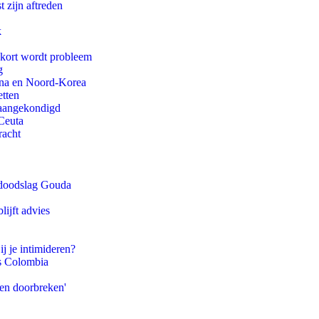
t zijn aftreden
k
ekort wordt probleem
g
ina en Noord-Korea
etten
g aangekondigd
Ceuta
racht
r doodslag Gouda
ijft advies
ij je intimideren?
ls Colombia
pen doorbreken'