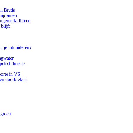
an Breda
migranten
ongemerkt filmen
blijft
ij je intimideren?
agwater
pelschilmesje
oorte in VS
pen doorbreken'
groeit