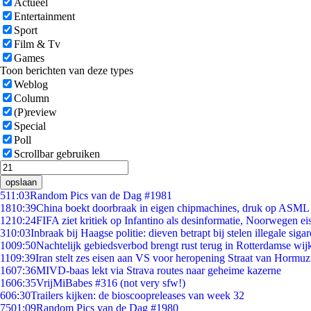
Actueel
Entertainment
Sport
Film & Tv
Games
Toon berichten van deze types
Weblog
Column
(P)review
Special
Poll
Scrollbar gebruiken
opslaan
5
11:03
Random Pics van de Dag #1981
18
10:39
China boekt doorbraak in eigen chipmachines, druk op ASML 
12
10:24
FIFA ziet kritiek op Infantino als desinformatie, Noorwegen eis
3
10:03
Inbraak bij Haagse politie: dieven betrapt bij stelen illegale sigar
10
09:50
Nachtelijk gebiedsverbod brengt rust terug in Rotterdamse wij
11
09:39
Iran stelt zes eisen aan VS voor heropening Straat van Hormuz
16
07:36
MIVD-baas lekt via Strava routes naar geheime kazerne
16
06:35
VrijMiBabes #316 (not very sfw!)
6
06:30
Trailers kijken: de bioscoopreleases van week 32
75
01:09
Random Pics van de Dag #1980