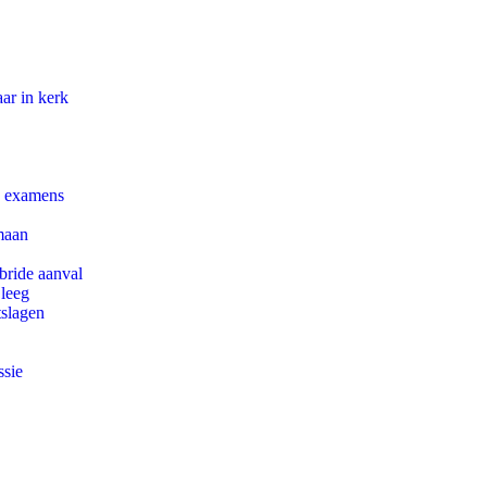
ar in kerk
e examens
maan
bride aanval
 leeg
tslagen
ssie