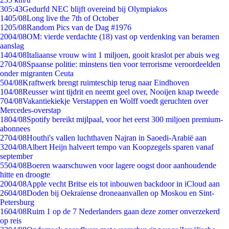
3
05:43
Gedurfd NEC blijft overeind bij Olympiakos
14
05/08
Long live the 7th of October
12
05/08
Random Pics van de Dag #1976
20
04/08
OM: vierde verdachte (18) vast op verdenking van beramen
aanslag
14
04/08
Italiaanse vrouw wint 1 miljoen, gooit kraslot per abuis weg
27
04/08
Spaanse politie: minstens tien voor terrorisme veroordeelden
onder migranten Ceuta
5
04/08
Kraftwerk brengt ruimteschip terug naar Eindhoven
1
04/08
Reusser wint tijdrit en neemt geel over, Nooijen knap tweede
7
04/08
Vakantiekiekje Verstappen en Wolff voedt geruchten over
Mercedes-overstap
18
04/08
Spotify bereikt mijlpaal, voor het eerst 300 miljoen premium-
abonnees
27
04/08
Houthi's vallen luchthaven Najran in Saoedi-Arabië aan
32
04/08
Albert Heijn halveert tempo van Koopzegels sparen vanaf
september
55
04/08
Boeren waarschuwen voor lagere oogst door aanhoudende
hitte en droogte
20
04/08
Apple vecht Britse eis tot inbouwen backdoor in iCloud aan
26
04/08
Doden bij Oekraïense droneaanvallen op Moskou en Sint-
Petersburg
16
04/08
Ruim 1 op de 7 Nederlanders gaan deze zomer onverzekerd
op reis