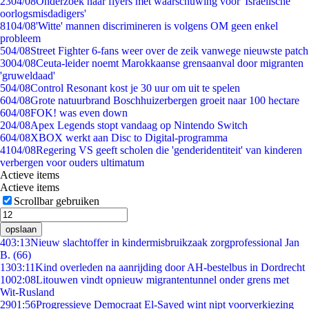
23
04/08
Onderzoek naar flyers met waarschuwing voor 'Israëlische
oorlogsmisdadigers'
81
04/08
'Witte' mannen discrimineren is volgens OM geen enkel
probleem
5
04/08
Street Fighter 6-fans weer over de zeik vanwege nieuwste patch
30
04/08
Ceuta-leider noemt Marokkaanse grensaanval door migranten
'gruweldaad'
5
04/08
Control Resonant kost je 30 uur om uit te spelen
6
04/08
Grote natuurbrand Boschhuizerbergen groeit naar 100 hectare
6
04/08
FOK! was even down
2
04/08
Apex Legends stopt vandaag op Nintendo Switch
6
04/08
XBOX werkt aan Disc to Digital-programma
41
04/08
Regering VS geeft scholen die 'genderidentiteit' van kinderen
verbergen voor ouders ultimatum
Actieve items
Actieve items
Scrollbar gebruiken
opslaan
4
03:13
Nieuw slachtoffer in kindermisbruikzaak zorgprofessional Jan
B. (66)
13
03:11
Kind overleden na aanrijding door AH-bestelbus in Dordrecht
10
02:08
Litouwen vindt opnieuw migrantentunnel onder grens met
Wit-Rusland
29
01:56
Progressieve Democraat El-Sayed wint nipt voorverkiezing