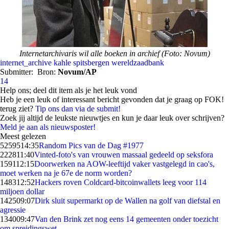
Internetarchivaris wil alle boeken in archief (Foto: Novum)
internet_archive
kahle
spitsbergen
wereldzaadbank
Submitter:
Bron:
Novum/AP
14
Help ons; deel dit item als je het leuk vond
Heb je een leuk of interessant bericht gevonden dat je graag op FOK!
terug ziet?
Tip ons dan via de submit!
Zoek jij altijd de leukste nieuwtjes en kun je daar leuk over schrijven?
Meld je aan als nieuwsposter!
Meest gelezen
52595
14:35
Random Pics van de Dag #1977
2228
11:40
Vinted-foto's van vrouwen massaal gedeeld op seksfora
1591
12:15
Doorwerken na AOW-leeftijd vaker vastgelegd in cao's,
moet werken na je 67e de norm worden?
1483
12:52
Hackers roven Coldcard-bitcoinwallets leeg voor 114
miljoen dollar
1425
09:07
Dirk sluit supermarkt op de Wallen na golf van diefstal en
agressie
1340
09:47
Van den Brink zet nog eens 14 gemeenten onder toezicht
om spreidingswet