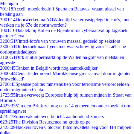
Michigan
7
01:18
Accell, moederbedrijf Sparta en Batavus, vraagt uitstel van
betaling aan
39
01:14
Doorwerken na AOW-leeftijd vaker vastgelegd in cao's, moet
werken na je 67e de norm worden?
10
01:10
Datalek bij Bol en de Bijenkorf na cyberaanval op logistiek
partner Ceva
32
00:51
Vinted-foto's van vrouwen massaal gedeeld op seksfora
23
00:51
Onderzoek naar flyers met waarschuwing voor 'Israëlische
oorlogsmisdadigers'
31
00:51
Dirk sluit supermarkt op de Wallen na golf van diefstal en
agressie
20
00:45
Tanken in België wordt nóg aantrekkelijker
30
00:44
Ceuta-leider noemt Marokkaanse grensaanval door migranten
'gruweldaad'
27
00:43
Spaanse politie: minstens tien voor terrorisme veroordeelden
onder migranten Ceuta
17
23:55
Iran overweegt Europese hulp bij ruimen mijnen in Straat van
Hormuz
48
23:33
Van den Brink zet nog eens 14 gemeenten onder toezicht om
spreidingswet
4
23:27
Zomervakantieweerbericht: aanhoudend zomers
6
23:25
The Division Resurgence nu gratis op pc
24
23:09
Hackers roven Coldcard-bitcoinwallets leeg voor 114 miljoen
dollar