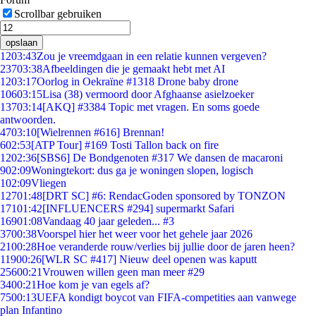
Scrollbar gebruiken
opslaan
12
03:43
Zou je vreemdgaan in een relatie kunnen vergeven?
237
03:38
Afbeeldingen die je gemaakt hebt met AI
12
03:17
Oorlog in Oekraïne #1318 Drone baby drone
106
03:15
Lisa (38) vermoord door Afghaanse asielzoeker
137
03:14
[AKQ] #3384 Topic met vragen. En soms goede
antwoorden.
47
03:10
[Wielrennen #616] Brennan!
6
02:53
[ATP Tour] #169 Tosti Tallon back on fire
12
02:36
[SBS6] De Bondgenoten #317 We dansen de macaroni
9
02:09
Woningtekort: dus ga je woningen slopen, logisch
1
02:09
Vliegen
127
01:48
[DRT SC] #6: RendacGoden sponsored by TONZON
171
01:42
[INFLUENCERS #294] supermarkt Safari
169
01:08
Vandaag 40 jaar geleden... #3
37
00:38
Voorspel hier het weer voor het gehele jaar 2026
21
00:28
Hoe veranderde rouw/verlies bij jullie door de jaren heen?
119
00:26
[WLR SC #417] Nieuw deel openen was kaputt
256
00:21
Vrouwen willen geen man meer #29
34
00:21
Hoe kom je van egels af?
75
00:13
UEFA kondigt boycot van FIFA-competities aan vanwege
plan Infantino