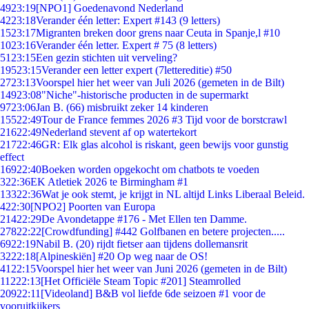
49
23:19
[NPO1] Goedenavond Nederland
42
23:18
Verander één letter: Expert #143 (9 letters)
15
23:17
Migranten breken door grens naar Ceuta in Spanje,l #10
10
23:16
Verander één letter. Expert # 75 (8 letters)
51
23:15
Een gezin stichten uit verveling?
195
23:15
Verander een letter expert (7lettereditie) #50
27
23:13
Voorspel hier het weer van Juli 2026 (gemeten in de Bilt)
149
23:08
"Niche"-historische producten in de supermarkt
97
23:06
Jan B. (66) misbruikt zeker 14 kinderen
155
22:49
Tour de France femmes 2026 #3 Tijd voor de borstcrawl
216
22:49
Nederland stevent af op watertekort
217
22:46
GR: Elk glas alcohol is riskant, geen bewijs voor gunstig
effect
169
22:40
Boeken worden opgekocht om chatbots te voeden
3
22:36
EK Atletiek 2026 te Birmingham #1
133
22:36
Wat je ook stemt, je krijgt in NL altijd Links Liberaal Beleid.
4
22:30
[NPO2] Poorten van Europa
214
22:29
De Avondetappe #176 - Met Ellen ten Damme.
278
22:22
[Crowdfunding] #442 Golfbanen en betere projecten.....
69
22:19
Nabil B. (20) rijdt fietser aan tijdens dollemansrit
32
22:18
[Alpineskiën] #20 Op weg naar de OS!
41
22:15
Voorspel hier het weer van Juni 2026 (gemeten in de Bilt)
112
22:13
[Het Officiële Steam Topic #201] Steamrolled
209
22:11
[Videoland] B&B vol liefde 6de seizoen #1 voor de
vooruitkijkers