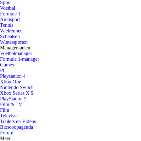
Sport
Voetbal
Formule 1
Autosport
Tennis
Wielrennen
Schaatsen
Wintersporten
Managerspelen
Voetbalmanager
Formule 1-manager
Games
PC
Playstation 4
Xbox One
Nintendo Switch
Xbox Series X|S
PlayStation 5
Film & TV
Film
Televisie
Trailers en Videos
Bioscoopagenda
Forum
Meer