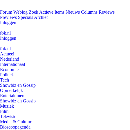
Forum
Weblog
Zoek
Actieve Items
Nieuws
Columns
Reviews
Previews
Specials
Archief
Inloggen
fok.nl
Inloggen
fok.nl
Actueel
Nederland
Internationaal
Economie
Politiek
Tech
Showbiz en Gossip
Opmerkelijk
Entertainment
Showbiz en Gossip
Muziek
Film
Televisie
Media & Cultuur
Bioscoopagenda