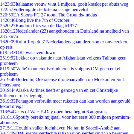
14
23:03
Italiaanse vrouw wint 1 miljoen, gooit kraslot per abuis weg
1
22:57
Vollering de sterkste na lastige heuvelrit
3
20:59
EA Sports FC 27 toont The Grounds-modus
14
20:46
Long live the 7th of October
25
20:27
Random Pics van de Dag #1977
13
20:12
Nederlander (23) aangehouden in Duitsland na snelheid van
235 km/u
16
20:09
Ruim 1 op de 7 Nederlanders gaan deze zomer onverzekerd
op reis
6
19:53
FOK! was even down
25
19:52
Lekker op vakantie naar Afghanistan volgens Taliban geen
probleem
81
19:50
'Witte' mannen discrimineren is volgens OM geen enkel
probleem
26
19:49
Doden bij Oekraïense droneaanvallen op Moskou en Sint-
Petersburg
30
19:44
Alaska Airlines heeft er genoeg van en zet Christelijke
influencer uit vliegtuig
36
19:33
Pentagon verbruikt meer raketten dan kan worden aangevuld,
tekort dreigt
1
18:54
Gears of War: E-Day open beta begint 6 augustus
18
18:16
Spotify bereikt mijlpaal, voor het eerst 300 miljoen premium-
abonnees
27
15:11
Houthi's vallen luchthaven Najran in Saoedi-Arabië aan
20
15:09
OM: vierde verdachte (18) vast op verdenking van beramen