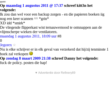
quote:
Op
maandag 1 augustus 2011 @ 17:37
schreef kitt3n het
volgende:
Ik zou dan wel voor een backup zorgen - en die papieren boeken iig
nog een keer scannen ^^ *grin*
XD idd *smirk*
De vliegende flipperkast wist ternauwernood te ontsnappen aan de
vlijmscherpe wieken der ventilatoren.
maandag 1 augustus 2011, 18:09 uur
#8
0
Jegorex
Nu is elke schrijver er in elk geval van verzekerd dat hij/zij tenminste 1
boek zal verkopen
Op
zondag 8 maart 2009 21:38
schreef Danny het volgende:
fuck de policy. posten die hap!
▼ Advertentie door Refinery89