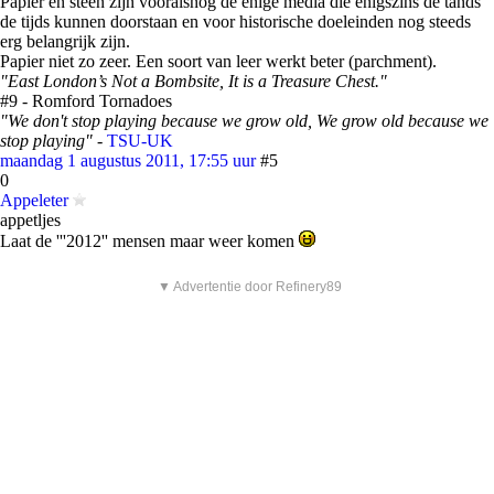
Papier en steen zijn vooralsnog de enige media die enigszins de tands
de tijds kunnen doorstaan en voor historische doeleinden nog steeds
erg belangrijk zijn.
Papier niet zo zeer. Een soort van leer werkt beter (parchment).
"East London’s Not a Bombsite, It is a Treasure Chest."
#9 - Romford Tornadoes
"We don't stop playing because we grow old, We grow old because we
stop playing"
-
TSU-UK
maandag 1 augustus 2011, 17:55 uur
#5
0
Appeleter
appetljes
Laat de '''2012'' mensen maar weer komen
▼ Advertentie door Refinery89