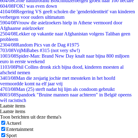
6
04/08
Grote natuurbrand Boschhuizerbergen groeit naar 100 hectare
6
04/08
FOK! was even down
41
04/08
Regering VS geeft scholen die 'genderidentiteit' van kinderen
verbergen voor ouders ultimatum
59
04/08
Vrouw die asielzoekers hielp in Athene vermoord door
Afghaanse asielzoeker
25
04/08
Lekker op vakantie naar Afghanistan volgens Taliban geen
probleem
23
04/08
Random Pics van de Dag #1975
7
03/08
VrijMiBabes #315 (not very sfw!)
10
03/08
Spider-Man: Brand New Day knalt naar bijna 800 miljoen
euro in eerste weekend
11
03/08
Phil Collins dronk zich bijna dood, kinderen moesten al
afscheid nemen
34
03/08
Man die zesjarig jochie met messteken in het hoofd
vermoordde komt na elf jaar vrij
47
03/08
Man (25) sterft nadat hij lijm als condoom gebruikt
80
03/08
Spandoek "Bruine mannen naar achteren" in België opeens
wèl racistisch
Laatste items
Laatste items
Toon berichten uit deze thema's
Actueel
Entertainment
Sport