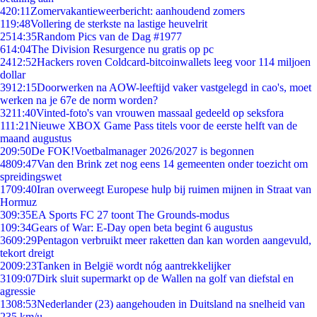
4
20:11
Zomervakantieweerbericht: aanhoudend zomers
1
19:48
Vollering de sterkste na lastige heuvelrit
25
14:35
Random Pics van de Dag #1977
6
14:04
The Division Resurgence nu gratis op pc
24
12:52
Hackers roven Coldcard-bitcoinwallets leeg voor 114 miljoen
dollar
39
12:15
Doorwerken na AOW-leeftijd vaker vastgelegd in cao's, moet
werken na je 67e de norm worden?
32
11:40
Vinted-foto's van vrouwen massaal gedeeld op seksfora
1
11:21
Nieuwe XBOX Game Pass titels voor de eerste helft van de
maand augustus
2
09:50
De FOK!Voetbalmanager 2026/2027 is begonnen
48
09:47
Van den Brink zet nog eens 14 gemeenten onder toezicht om
spreidingswet
17
09:40
Iran overweegt Europese hulp bij ruimen mijnen in Straat van
Hormuz
3
09:35
EA Sports FC 27 toont The Grounds-modus
1
09:34
Gears of War: E-Day open beta begint 6 augustus
36
09:29
Pentagon verbruikt meer raketten dan kan worden aangevuld,
tekort dreigt
20
09:23
Tanken in België wordt nóg aantrekkelijker
31
09:07
Dirk sluit supermarkt op de Wallen na golf van diefstal en
agressie
13
08:53
Nederlander (23) aangehouden in Duitsland na snelheid van
235 km/u