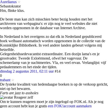
Aurelianus
Sebastokrator
Hm, flinke klus.
De beste man kan zich misschien beter bezig houden met het
archiveren van webpagina's: er zijn nog te veel websites die niet
worden opgenomen in de database van Internet Archive.
In Nederland is het overigens zo dat elk in Nederland gepubliceerd
boek welhaast automatisch worden opgenomen in de collectie van de
Koninklijke Bibliotheek. In veel andere landen gebeurt volgens mij
hetzelfde.
Gelegenheidssedevacantist extraordinaire. Een dozijn lama's en je
grootvader. Tweede Exloërmond, ofwel het vagevuur. De
schemerlamp van je nachtmerries. Vla, en veel ervan. Verlanglijst: vijf
pedaalemmers en het einde der tijden.
dinsdag 2 augustus 2011, 02:11 uur
#14
0
trabant
De fysieke kwaliteit van hedendaagse boeken is op de verkoop gericht,
niet op het bewaren.
Farts are jazz to assholes
Reageer zelf
Om te kunnen reageren moet je zijn ingelogd op FOK.nl. Als je nog
geen account hebt kun je gratis
een FOK!account aanmaken