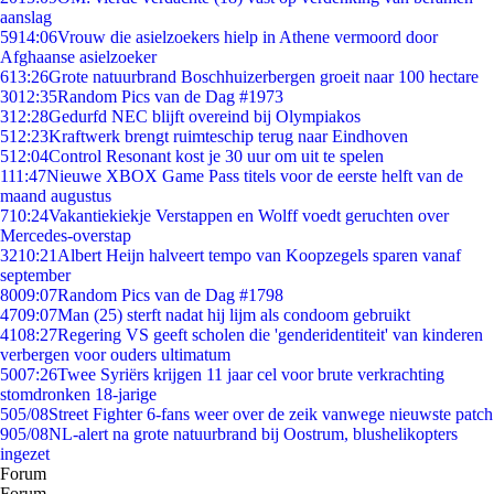
aanslag
59
14:06
Vrouw die asielzoekers hielp in Athene vermoord door
Afghaanse asielzoeker
6
13:26
Grote natuurbrand Boschhuizerbergen groeit naar 100 hectare
30
12:35
Random Pics van de Dag #1973
3
12:28
Gedurfd NEC blijft overeind bij Olympiakos
5
12:23
Kraftwerk brengt ruimteschip terug naar Eindhoven
5
12:04
Control Resonant kost je 30 uur om uit te spelen
1
11:47
Nieuwe XBOX Game Pass titels voor de eerste helft van de
maand augustus
7
10:24
Vakantiekiekje Verstappen en Wolff voedt geruchten over
Mercedes-overstap
32
10:21
Albert Heijn halveert tempo van Koopzegels sparen vanaf
september
80
09:07
Random Pics van de Dag #1798
47
09:07
Man (25) sterft nadat hij lijm als condoom gebruikt
41
08:27
Regering VS geeft scholen die 'genderidentiteit' van kinderen
verbergen voor ouders ultimatum
50
07:26
Twee Syriërs krijgen 11 jaar cel voor brute verkrachting
stomdronken 18-jarige
5
05/08
Street Fighter 6-fans weer over de zeik vanwege nieuwste patch
9
05/08
NL-alert na grote natuurbrand bij Oostrum, blushelikopters
ingezet
Forum
Forum