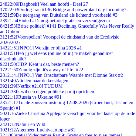
248
22:09
[Dagboek] Veel aan hoofd - Deel 27
170
22:03
Oorlog Iran #136 Bridge and powerplant day incoming?
56
21:59
De neergang van Duitsland als lichtend voorbeeld #3
239
21:54
Vinted #15 nog-net-niet gratis en verzendgezeur
84
21:53
[Britse politiek] #141 Declining Gracefully Was Never Really
an Option
31
21:52
[Voorspellen] Voorspel de eindstand van de Eredivisie
2026/2027
143
21:51
[NPO1] We zijn er bijna 2026 #1
23
21:51
Heb jij wel eens (online of irl) te maken gehad met
discriminatie?
92
21:50
CIDP. Kent u dat, beste mensen?
172
21:50
Zuunig zijn, it's a way of life! #22
281
21:41
[NPO1] Van Onschatbare Waarde met Dionne Stax #2
13
21:40
Aftellen naar de kerstdagen
39
21:39
[Netflix #210] TUDUM
14
21:33
Ik wil een eigen politieke partij oprichten
202
21:19
Russia vs Ukraine #91
235
21:17
Totale zonsverduistering 12-08-2026 (Groenland, IJsland en
Spanje) #1
50
21:16
Zieke Christina Applegate verschijnt voor het laatst op de rode
loper
24
21:12
Natuur en Wild
10
21:12
Algemeen Luchtvaarttopic #61
7
21:06
[gratis] Videogames Part 9: Gratis en free-to-play games!