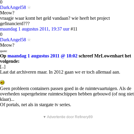
0
DarkAngel58
Meow?
vraagje waar komt het geld vandaan? wie heeft het project
gefinancierd???
maandag 1 augustus 2011, 19:37 uur
#11
0
DarkAngel58
Meow?
quote:
Op
maandag 1 augustus 2011 @ 18:02
schreef MrLowenhart het
volgende:
[..]
Laat dat archiveren maar. In 2012 gaan we er toch allemaal aan.
Geen probleem containers passen goed in de ruimtevaartuigen. Als de
overheden supergeheime ruimteschippen hebben gebouwd (of nog niet
klaar)...
Of portals, net als in stargate tv series.
▼ Advertentie door Refinery89