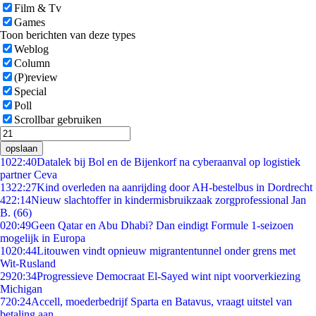
Film & Tv
Games
Toon berichten van deze types
Weblog
Column
(P)review
Special
Poll
Scrollbar gebruiken
opslaan
10
22:40
Datalek bij Bol en de Bijenkorf na cyberaanval op logistiek
partner Ceva
13
22:27
Kind overleden na aanrijding door AH-bestelbus in Dordrecht
4
22:14
Nieuw slachtoffer in kindermisbruikzaak zorgprofessional Jan
B. (66)
0
20:49
Geen Qatar en Abu Dhabi? Dan eindigt Formule 1-seizoen
mogelijk in Europa
10
20:44
Litouwen vindt opnieuw migrantentunnel onder grens met
Wit-Rusland
29
20:34
Progressieve Democraat El-Sayed wint nipt voorverkiezing
Michigan
7
20:24
Accell, moederbedrijf Sparta en Batavus, vraagt uitstel van
betaling aan