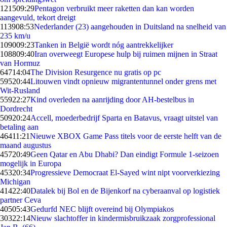
1215
09:29
Pentagon verbruikt meer raketten dan kan worden
aangevuld, tekort dreigt
1139
08:53
Nederlander (23) aangehouden in Duitsland na snelheid van
235 km/u
1090
09:23
Tanken in België wordt nóg aantrekkelijker
1088
09:40
Iran overweegt Europese hulp bij ruimen mijnen in Straat
van Hormuz
647
14:04
The Division Resurgence nu gratis op pc
595
20:44
Litouwen vindt opnieuw migrantentunnel onder grens met
Wit-Rusland
559
22:27
Kind overleden na aanrijding door AH-bestelbus in
Dordrecht
509
20:24
Accell, moederbedrijf Sparta en Batavus, vraagt uitstel van
betaling aan
464
11:21
Nieuwe XBOX Game Pass titels voor de eerste helft van de
maand augustus
457
20:49
Geen Qatar en Abu Dhabi? Dan eindigt Formule 1-seizoen
mogelijk in Europa
453
20:34
Progressieve Democraat El-Sayed wint nipt voorverkiezing
Michigan
414
22:40
Datalek bij Bol en de Bijenkorf na cyberaanval op logistiek
partner Ceva
405
05:43
Gedurfd NEC blijft overeind bij Olympiakos
303
22:14
Nieuw slachtoffer in kindermisbruikzaak zorgprofessional