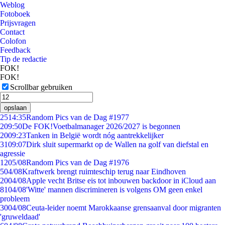
Weblog
Fotoboek
Prijsvragen
Contact
Colofon
Feedback
Tip de redactie
FOK!
FOK!
Scrollbar gebruiken
opslaan
25
14:35
Random Pics van de Dag #1977
2
09:50
De FOK!Voetbalmanager 2026/2027 is begonnen
20
09:23
Tanken in België wordt nóg aantrekkelijker
31
09:07
Dirk sluit supermarkt op de Wallen na golf van diefstal en
agressie
12
05/08
Random Pics van de Dag #1976
5
04/08
Kraftwerk brengt ruimteschip terug naar Eindhoven
20
04/08
Apple vecht Britse eis tot inbouwen backdoor in iCloud aan
81
04/08
'Witte' mannen discrimineren is volgens OM geen enkel
probleem
30
04/08
Ceuta-leider noemt Marokkaanse grensaanval door migranten
'gruweldaad'