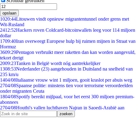
Scrollbar gebruiken
opslaan
10
20:44
Litouwen vindt opnieuw migrantentunnel onder grens met
Wit-Rusland
24
12:52
Hackers roven Coldcard-bitcoinwallets leeg voor 114 miljoen
dollar
17
09:40
Iran overweegt Europese hulp bij ruimen mijnen in Straat van
Hormuz
36
09:29
Pentagon verbruikt meer raketten dan kan worden aangevuld,
tekort dreigt
20
09:23
Tanken in België wordt nóg aantrekkelijker
13
08:53
Nederlander (23) aangehouden in Duitsland na snelheid van
235 km/u
14
04/08
Italiaanse vrouw wint 1 miljoen, gooit kraslot per abuis weg
27
04/08
Spaanse politie: minstens tien voor terrorisme veroordeelden
onder migranten Ceuta
18
04/08
Spotify bereikt mijlpaal, voor het eerst 300 miljoen premium-
abonnees
27
04/08
Houthi's vallen luchthaven Najran in Saoedi-Arabië aan