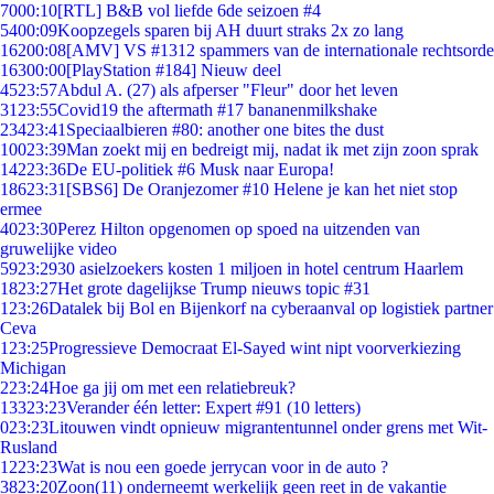
70
00:10
[RTL] B&B vol liefde 6de seizoen #4
54
00:09
Koopzegels sparen bij AH duurt straks 2x zo lang
162
00:08
[AMV] VS #1312 spammers van de internationale rechtsorde
163
00:00
[PlayStation #184] Nieuw deel
45
23:57
Abdul A. (27) als afperser "Fleur" door het leven
31
23:55
Covid19 the aftermath #17 bananenmilkshake
234
23:41
Speciaalbieren #80: another one bites the dust
100
23:39
Man zoekt mij en bedreigt mij, nadat ik met zijn zoon sprak
142
23:36
De EU-politiek #6 Musk naar Europa!
186
23:31
[SBS6] De Oranjezomer #10 Helene je kan het niet stop
ermee
40
23:30
Perez Hilton opgenomen op spoed na uitzenden van
gruwelijke video
59
23:29
30 asielzoekers kosten 1 miljoen in hotel centrum Haarlem
18
23:27
Het grote dagelijkse Trump nieuws topic #31
1
23:26
Datalek bij Bol en Bijenkorf na cyberaanval op logistiek partner
Ceva
1
23:25
Progressieve Democraat El-Sayed wint nipt voorverkiezing
Michigan
2
23:24
Hoe ga jij om met een relatiebreuk?
133
23:23
Verander één letter: Expert #91 (10 letters)
0
23:23
Litouwen vindt opnieuw migrantentunnel onder grens met Wit-
Rusland
12
23:23
Wat is nou een goede jerrycan voor in de auto ?
38
23:20
Zoon(11) onderneemt werkelijk geen reet in de vakantie