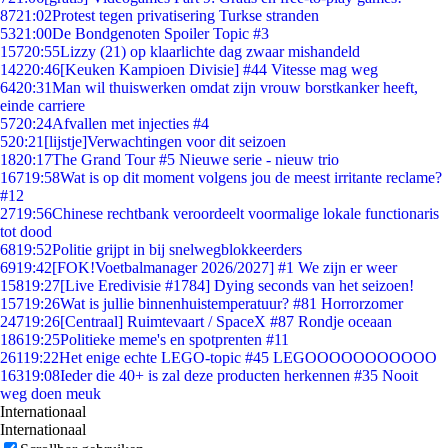
87
21:02
Protest tegen privatisering Turkse stranden
53
21:00
De Bondgenoten Spoiler Topic #3
157
20:55
Lizzy (21) op klaarlichte dag zwaar mishandeld
142
20:46
[Keuken Kampioen Divisie] #44 Vitesse mag weg
64
20:31
Man wil thuiswerken omdat zijn vrouw borstkanker heeft,
einde carriere
57
20:24
Afvallen met injecties #4
5
20:21
[lijstje]Verwachtingen voor dit seizoen
18
20:17
The Grand Tour #5 Nieuwe serie - nieuw trio
167
19:58
Wat is op dit moment volgens jou de meest irritante reclame?
#12
27
19:56
Chinese rechtbank veroordeelt voormalige lokale functionaris
tot dood
68
19:52
Politie grijpt in bij snelwegblokkeerders
69
19:42
[FOK!Voetbalmanager 2026/2027] #1 We zijn er weer
158
19:27
[Live Eredivisie #1784] Dying seconds van het seizoen!
157
19:26
Wat is jullie binnenhuistemperatuur? #81 Horrorzomer
247
19:26
[Centraal] Ruimtevaart / SpaceX #87 Rondje oceaan
186
19:25
Politieke meme's en spotprenten #11
261
19:22
Het enige echte LEGO-topic #45 LEGOOOOOOOOOOO
163
19:08
Ieder die 40+ is zal deze producten herkennen #35 Nooit
weg doen meuk
Internationaal
Internationaal