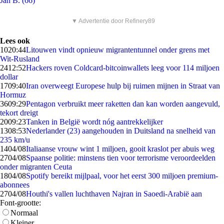
Jan B. (66)
▼ Advertentie door Refinery89
Lees ook
10
20:44
Litouwen vindt opnieuw migrantentunnel onder grens met
Wit-Rusland
24
12:52
Hackers roven Coldcard-bitcoinwallets leeg voor 114 miljoen
dollar
17
09:40
Iran overweegt Europese hulp bij ruimen mijnen in Straat van
Hormuz
36
09:29
Pentagon verbruikt meer raketten dan kan worden aangevuld,
tekort dreigt
20
09:23
Tanken in België wordt nóg aantrekkelijker
13
08:53
Nederlander (23) aangehouden in Duitsland na snelheid van
235 km/u
14
04/08
Italiaanse vrouw wint 1 miljoen, gooit kraslot per abuis weg
27
04/08
Spaanse politie: minstens tien voor terrorisme veroordeelden
onder migranten Ceuta
18
04/08
Spotify bereikt mijlpaal, voor het eerst 300 miljoen premium-
abonnees
27
04/08
Houthi's vallen luchthaven Najran in Saoedi-Arabië aan
Font-grootte:
Normaal
Kleiner