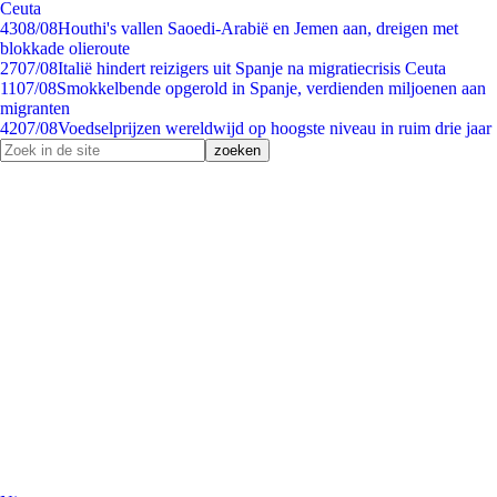
Ceuta
43
08/08
Houthi's vallen Saoedi-Arabië en Jemen aan, dreigen met
blokkade olieroute
27
07/08
Italië hindert reizigers uit Spanje na migratiecrisis Ceuta
11
07/08
Smokkelbende opgerold in Spanje, verdienden miljoenen aan
migranten
42
07/08
Voedselprijzen wereldwijd op hoogste niveau in ruim drie jaar