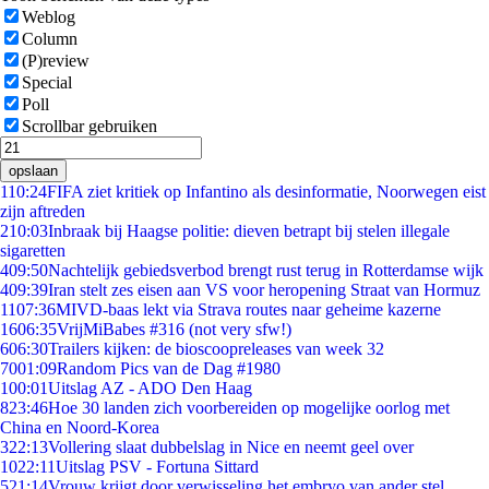
Weblog
Column
(P)review
Special
Poll
Scrollbar gebruiken
opslaan
1
10:24
FIFA ziet kritiek op Infantino als desinformatie, Noorwegen eist
zijn aftreden
2
10:03
Inbraak bij Haagse politie: dieven betrapt bij stelen illegale
sigaretten
4
09:50
Nachtelijk gebiedsverbod brengt rust terug in Rotterdamse wijk
4
09:39
Iran stelt zes eisen aan VS voor heropening Straat van Hormuz
11
07:36
MIVD-baas lekt via Strava routes naar geheime kazerne
16
06:35
VrijMiBabes #316 (not very sfw!)
6
06:30
Trailers kijken: de bioscoopreleases van week 32
70
01:09
Random Pics van de Dag #1980
1
00:01
Uitslag AZ - ADO Den Haag
8
23:46
Hoe 30 landen zich voorbereiden op mogelijke oorlog met
China en Noord-Korea
3
22:13
Vollering slaat dubbelslag in Nice en neemt geel over
10
22:11
Uitslag PSV - Fortuna Sittard
5
21:14
Vrouw krijgt door verwisseling het embryo van ander stel