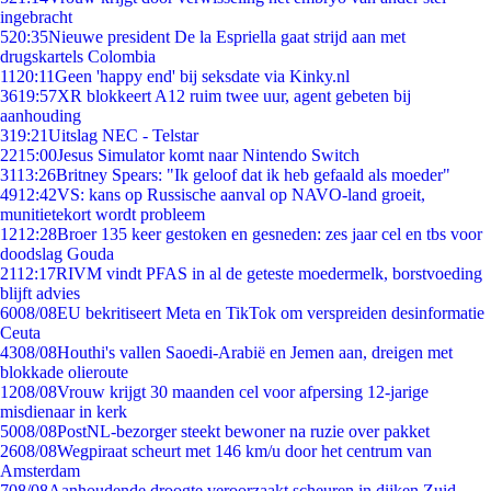
ingebracht
5
20:35
Nieuwe president De la Espriella gaat strijd aan met
drugskartels Colombia
11
20:11
Geen 'happy end' bij seksdate via Kinky.nl
36
19:57
XR blokkeert A12 ruim twee uur, agent gebeten bij
aanhouding
3
19:21
Uitslag NEC - Telstar
22
15:00
Jesus Simulator komt naar Nintendo Switch
31
13:26
Britney Spears: "Ik geloof dat ik heb gefaald als moeder"
49
12:42
VS: kans op Russische aanval op NAVO-land groeit,
munitietekort wordt probleem
12
12:28
Broer 135 keer gestoken en gesneden: zes jaar cel en tbs voor
doodslag Gouda
21
12:17
RIVM vindt PFAS in al de geteste moedermelk, borstvoeding
blijft advies
60
08/08
EU bekritiseert Meta en TikTok om verspreiden desinformatie
Ceuta
43
08/08
Houthi's vallen Saoedi-Arabië en Jemen aan, dreigen met
blokkade olieroute
12
08/08
Vrouw krijgt 30 maanden cel voor afpersing 12-jarige
misdienaar in kerk
50
08/08
PostNL-bezorger steekt bewoner na ruzie over pakket
26
08/08
Wegpiraat scheurt met 146 km/u door het centrum van
Amsterdam
7
08/08
Aanhoudende droogte veroorzaakt scheuren in dijken Zuid-