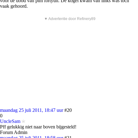
voor de dood van pim fortyun. De kogel kwam van links was toch
vaak gehoord.
▼ Advertentie door Refinery89
maandag 25 juli 2011, 18:47 uur
#20
0
UncleSam
Pff gelukkig niet naar boven bijgesteld!
Forum Admin
maandag 25 juli 2011, 18:58 uur
#21