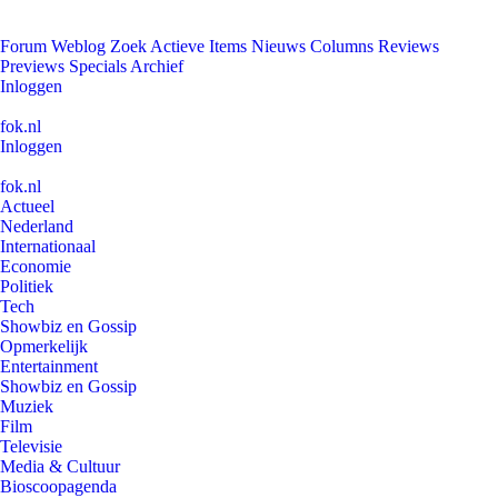
Forum
Weblog
Zoek
Actieve Items
Nieuws
Columns
Reviews
Previews
Specials
Archief
Inloggen
fok.nl
Inloggen
fok.nl
Actueel
Nederland
Internationaal
Economie
Politiek
Tech
Showbiz en Gossip
Opmerkelijk
Entertainment
Showbiz en Gossip
Muziek
Film
Televisie
Media & Cultuur
Bioscoopagenda