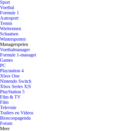
Sport
Voetbal
Formule 1
Autosport
Tennis
Wielrennen
Schaatsen
Wintersporten
Managerspelen
Voetbalmanager
Formule 1-manager
Games
PC
Playstation 4
Xbox One
Nintendo Switch
Xbox Series X|S
PlayStation 5
Film & TV
Film
Televisie
Trailers en Videos
Bioscoopagenda
Forum
Meer