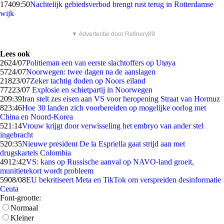
174
09:50
Nachtelijk gebiedsverbod brengt rust terug in Rotterdamse
wijk
▼ Advertentie door Refinery89
Lees ook
26
24/07
Politieman een van eerste slachtoffers op Utøya
57
24/07
Noorwegen: twee dagen na de aanslagen
218
23/07
Zeker tachtig doden op Noors eiland
772
23/07
Explosie en schietpartij in Noorwegen
2
09:39
Iran stelt zes eisen aan VS voor heropening Straat van Hormuz
8
23:46
Hoe 30 landen zich voorbereiden op mogelijke oorlog met
China en Noord-Korea
5
21:14
Vrouw krijgt door verwisseling het embryo van ander stel
ingebracht
5
20:35
Nieuwe president De la Espriella gaat strijd aan met
drugskartels Colombia
49
12:42
VS: kans op Russische aanval op NAVO-land groeit,
munitietekort wordt probleem
59
08/08
EU bekritiseert Meta en TikTok om verspreiden desinformatie
Ceuta
Font-grootte:
Normaal
Kleiner