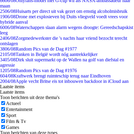
66
06/08
Onlyfans-model met G-cup wil als NASA-ambassadeur naar
maan
25
06/08
Huisarts per direct uit vak gezet om ernstig alcoholmisbruik
19
06/08
Drone met explosieven bij Duits vliegveld voedt vrees voor
hybride aanval
60
06/08
Waterschappen slaan alarm wegens droogte: Gereedschapskist
leeg
24
06/08
Zorgmedewerkster die 's nachts haar vriend bezocht terecht
ontslagen
38
06/08
Random Pics van de Dag #1977
21
05/08
Tanken in België wordt nóg aantrekkelijker
34
05/08
Dirk sluit supermarkt op de Wallen na golf van diefstal en
agressie
12
05/08
Random Pics van de Dag #1976
6
04/08
Kraftwerk brengt ruimteschip terug naar Eindhoven
20
04/08
Apple vecht Britse eis tot inbouwen backdoor in iCloud aan
Laatste items
Laatste items
Toon berichten uit deze thema's
Actueel
Entertainment
Sport
Film & Tv
Games
Toon berichten van deze types