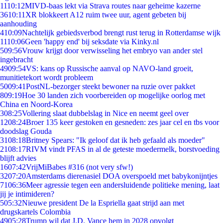
11
10:12
MIVD-baas lekt via Strava routes naar geheime kazerne
36
10:11
XR blokkeert A12 ruim twee uur, agent gebeten bij
aanhouding
4
10:09
Nachtelijk gebiedsverbod brengt rust terug in Rotterdamse wijk
11
10:06
Geen 'happy end' bij seksdate via Kinky.nl
5
09:56
Vrouw krijgt door verwisseling het embryo van ander stel
ingebracht
49
09:54
VS: kans op Russische aanval op NAVO-land groeit,
munitietekort wordt probleem
50
09:41
PostNL-bezorger steekt bewoner na ruzie over pakket
8
09:19
Hoe 30 landen zich voorbereiden op mogelijke oorlog met
China en Noord-Korea
3
08:25
Vollering slaat dubbelslag in Nice en neemt geel over
12
08:24
Broer 135 keer gestoken en gesneden: zes jaar cel en tbs voor
doodslag Gouda
31
08:18
Britney Spears: "Ik geloof dat ik heb gefaald als moeder"
21
08:17
RIVM vindt PFAS in al de geteste moedermelk, borstvoeding
blijft advies
16
07:42
VrijMiBabes #316 (not very sfw!)
32
07:20
Amsterdams dierenasiel DOA overspoeld met babykonijntjes
71
06:36
Meer agressie tegen een andersluidende politieke mening, laat
jij je intimideren?
5
05:32
Nieuwe president De la Espriella gaat strijd aan met
drugskartels Colombia
49
05:28
Trump wil dat J.D. Vance hem in 2028 opvolgt