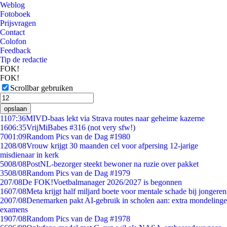
Weblog
Fotoboek
Prijsvragen
Contact
Colofon
Feedback
Tip de redactie
FOK!
FOK!
Scrollbar gebruiken
opslaan
11
07:36
MIVD-baas lekt via Strava routes naar geheime kazerne
16
06:35
VrijMiBabes #316 (not very sfw!)
70
01:09
Random Pics van de Dag #1980
12
08/08
Vrouw krijgt 30 maanden cel voor afpersing 12-jarige
misdienaar in kerk
50
08/08
PostNL-bezorger steekt bewoner na ruzie over pakket
35
08/08
Random Pics van de Dag #1979
2
07/08
De FOK!Voetbalmanager 2026/2027 is begonnen
16
07/08
Meta krijgt half miljard boete voor mentale schade bij jongeren
20
07/08
Denemarken pakt AI-gebruik in scholen aan: extra mondelinge
examens
19
07/08
Random Pics van de Dag #1978