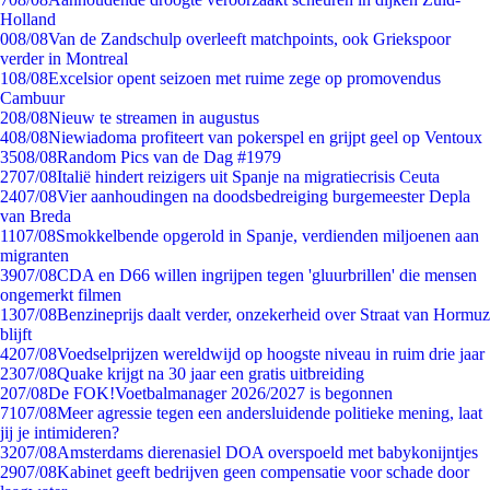
Holland
0
08/08
Van de Zandschulp overleeft matchpoints, ook Griekspoor
verder in Montreal
1
08/08
Excelsior opent seizoen met ruime zege op promovendus
Cambuur
2
08/08
Nieuw te streamen in augustus
4
08/08
Niewiadoma profiteert van pokerspel en grijpt geel op Ventoux
35
08/08
Random Pics van de Dag #1979
27
07/08
Italië hindert reizigers uit Spanje na migratiecrisis Ceuta
24
07/08
Vier aanhoudingen na doodsbedreiging burgemeester Depla
van Breda
11
07/08
Smokkelbende opgerold in Spanje, verdienden miljoenen aan
migranten
39
07/08
CDA en D66 willen ingrijpen tegen 'gluurbrillen' die mensen
ongemerkt filmen
13
07/08
Benzineprijs daalt verder, onzekerheid over Straat van Hormuz
blijft
42
07/08
Voedselprijzen wereldwijd op hoogste niveau in ruim drie jaar
23
07/08
Quake krijgt na 30 jaar een gratis uitbreiding
2
07/08
De FOK!Voetbalmanager 2026/2027 is begonnen
71
07/08
Meer agressie tegen een andersluidende politieke mening, laat
jij je intimideren?
32
07/08
Amsterdams dierenasiel DOA overspoeld met babykonijntjes
29
07/08
Kabinet geeft bedrijven geen compensatie voor schade door