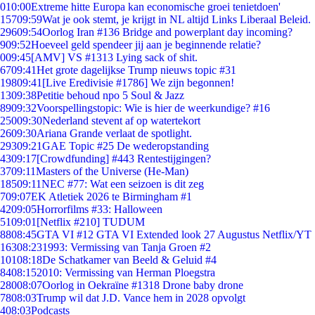
0
10:00
Extreme hitte Europa kan economische groei tenietdoen'
157
09:59
Wat je ook stemt, je krijgt in NL altijd Links Liberaal Beleid.
296
09:54
Oorlog Iran #136 Bridge and powerplant day incoming?
9
09:52
Hoeveel geld spendeer jij aan je beginnende relatie?
0
09:45
[AMV] VS #1313 Lying sack of shit.
67
09:41
Het grote dagelijkse Trump nieuws topic #31
198
09:41
[Live Eredivisie #1786] We zijn begonnen!
13
09:38
Petitie behoud npo 5 Soul & Jazz
89
09:32
Voorspellingstopic: Wie is hier de weerkundige? #16
250
09:30
Nederland stevent af op watertekort
26
09:30
Ariana Grande verlaat de spotlight.
293
09:21
GAE Topic #25 De wederopstanding
43
09:17
[Crowdfunding] #443 Rentestijgingen?
37
09:11
Masters of the Universe (He-Man)
185
09:11
NEC #77: Wat een seizoen is dit zeg
7
09:07
EK Atletiek 2026 te Birmingham #1
42
09:05
Horrorfilms #33: Halloween
51
09:01
[Netflix #210] TUDUM
88
08:45
GTA VI #12 GTA VI Extended look 27 Augustus Netflix/YT
163
08:23
1993: Vermissing van Tanja Groen #2
101
08:18
De Schatkamer van Beeld & Geluid #4
84
08:15
2010: Vermissing van Herman Ploegstra
280
08:07
Oorlog in Oekraïne #1318 Drone baby drone
78
08:03
Trump wil dat J.D. Vance hem in 2028 opvolgt
4
08:03
Podcasts