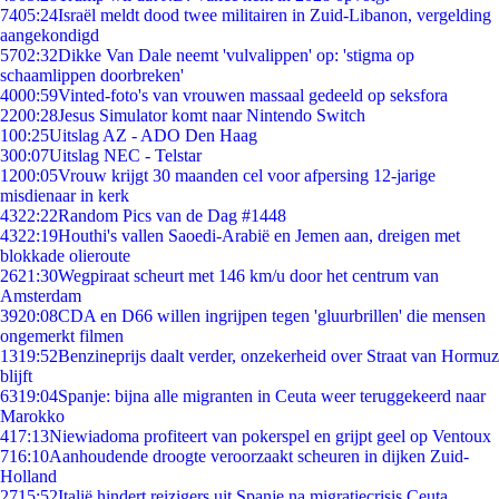
74
05:24
Israël meldt dood twee militairen in Zuid-Libanon, vergelding
aangekondigd
57
02:32
Dikke Van Dale neemt 'vulvalippen' op: 'stigma op
schaamlippen doorbreken'
40
00:59
Vinted-foto's van vrouwen massaal gedeeld op seksfora
22
00:28
Jesus Simulator komt naar Nintendo Switch
1
00:25
Uitslag AZ - ADO Den Haag
3
00:07
Uitslag NEC - Telstar
12
00:05
Vrouw krijgt 30 maanden cel voor afpersing 12-jarige
misdienaar in kerk
43
22:22
Random Pics van de Dag #1448
43
22:19
Houthi's vallen Saoedi-Arabië en Jemen aan, dreigen met
blokkade olieroute
26
21:30
Wegpiraat scheurt met 146 km/u door het centrum van
Amsterdam
39
20:08
CDA en D66 willen ingrijpen tegen 'gluurbrillen' die mensen
ongemerkt filmen
13
19:52
Benzineprijs daalt verder, onzekerheid over Straat van Hormuz
blijft
63
19:04
Spanje: bijna alle migranten in Ceuta weer teruggekeerd naar
Marokko
4
17:13
Niewiadoma profiteert van pokerspel en grijpt geel op Ventoux
7
16:10
Aanhoudende droogte veroorzaakt scheuren in dijken Zuid-
Holland
27
15:52
Italië hindert reizigers uit Spanje na migratiecrisis Ceuta