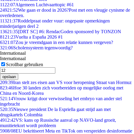
11
22:07
Algemeen Luchtvaarttopic #61
249
21:52
Wie gaan er dood in 2026?Post met een vleugje cynisme de
overledenen.
113
21:37
Roddelpraat onder vuur: ongepaste opmerkingen
minderjarigen deel 2
136
21:35
[DRT SC] #6: RendacGoden sponsored by TONZON
81
21:23
Vuelta a España 2026 #1
63
21:07
Zou je vreemdgaan in een relatie kunnen vergeven?
3
21:06
Scholensysteem tegenwoordig?
Internationaal
Internationaal
Scrollbar gebruiken
opslaan
2
09:39
Iran stelt zes eisen aan VS voor heropening Straat van Hormuz
8
23:46
Hoe 30 landen zich voorbereiden op mogelijke oorlog met
China en Noord-Korea
5
21:14
Vrouw krijgt door verwisseling het embryo van ander stel
ingebracht
5
20:35
Nieuwe president De la Espriella gaat strijd aan met
drugskartels Colombia
49
12:42
VS: kans op Russische aanval op NAVO-land groeit,
munitietekort wordt probleem
59
08/08
EU bekritiseert Meta en TikTok om verspreiden desinformatie