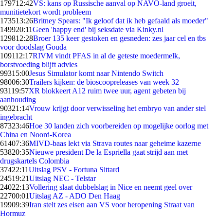
1797
12:42
VS: kans op Russische aanval op NAVO-land groeit,
munitietekort wordt probleem
1735
13:26
Britney Spears: "Ik geloof dat ik heb gefaald als moeder"
1499
20:11
Geen 'happy end' bij seksdate via Kinky.nl
1298
12:28
Broer 135 keer gestoken en gesneden: zes jaar cel en tbs
voor doodslag Gouda
1091
12:17
RIVM vindt PFAS in al de geteste moedermelk,
borstvoeding blijft advies
993
15:00
Jesus Simulator komt naar Nintendo Switch
980
06:30
Trailers kijken: de bioscoopreleases van week 32
931
19:57
XR blokkeert A12 ruim twee uur, agent gebeten bij
aanhouding
903
21:14
Vrouw krijgt door verwisseling het embryo van ander stel
ingebracht
873
23:46
Hoe 30 landen zich voorbereiden op mogelijke oorlog met
China en Noord-Korea
614
07:36
MIVD-baas lekt via Strava routes naar geheime kazerne
538
20:35
Nieuwe president De la Espriella gaat strijd aan met
drugskartels Colombia
374
22:11
Uitslag PSV - Fortuna Sittard
245
19:21
Uitslag NEC - Telstar
240
22:13
Vollering slaat dubbelslag in Nice en neemt geel over
227
00:01
Uitslag AZ - ADO Den Haag
199
09:39
Iran stelt zes eisen aan VS voor heropening Straat van
Hormuz