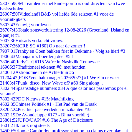
53
07:59
OM-Teamleider met kinderporno is oud-directeur van twee
basisscholen
260
07:50
[Videoland] B&B vol liefde 6de seizoen #1 voor de
vooruitkijkers
58
07:43
Eeuwig voortleven
267
07:43
Totale zonsverduistering 12-08-2026 (Groenland, IJsland en
Spanje) #1
70
07:36
Huisarts verkracht vrouw.
282
07:26
[CRE SC #160] Op naar de zomer!!
79
07:01
Franky en Coen bakken friet in Oekraïne - Volg ze hier! #3
19
06:43
Managarm's boerderij deel #5.1
78
06:40
[IndyCar] #115 We're in Nashville Tennessee
169
06:37
Traditioneel tekenen #6; met honden
34
06:12
Astronomie in de Achtertuin #6
112
04:42
[FOK!Voetbalmanager 2026/2027] #1 We zijn er weer
214
03:47
Punk, disco, New Wave of? #60 Sing along...
73
02:44
Spaanstalige nummers #34 A que calor nos pasaremos por el
verano?
78
02:42
PDC Nieuws #15: Matchfixing
46
02:35
Chinese Politiek #1 - Het Pad van de Draak
282
02:24
Post hier pas overleden muzikanten #32
28
02:19
De Avondetappe #177 - Bijna voorbij :(
258
01:52
[UFO/UAP] #16 The Age of Disclosure
16
01:21
Ik rook nog steeds
145
00:50
Jonge Cambridge professor stapt op na claims over plagiaat