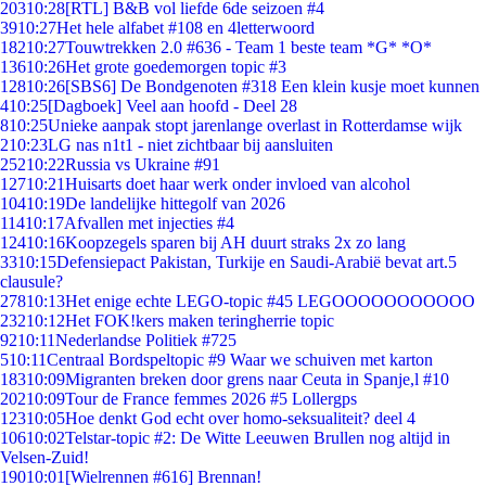
203
10:28
[RTL] B&B vol liefde 6de seizoen #4
39
10:27
Het hele alfabet #108 en 4letterwoord
182
10:27
Touwtrekken 2.0 #636 - Team 1 beste team *G* *O*
136
10:26
Het grote goedemorgen topic #3
128
10:26
[SBS6] De Bondgenoten #318 Een klein kusje moet kunnen
4
10:25
[Dagboek] Veel aan hoofd - Deel 28
8
10:25
Unieke aanpak stopt jarenlange overlast in Rotterdamse wijk
2
10:23
LG nas n1t1 - niet zichtbaar bij aansluiten
252
10:22
Russia vs Ukraine #91
127
10:21
Huisarts doet haar werk onder invloed van alcohol
104
10:19
De landelijke hittegolf van 2026
114
10:17
Afvallen met injecties #4
124
10:16
Koopzegels sparen bij AH duurt straks 2x zo lang
33
10:15
Defensiepact Pakistan, Turkije en Saudi-Arabië bevat art.5
clausule?
278
10:13
Het enige echte LEGO-topic #45 LEGOOOOOOOOOOO
232
10:12
Het FOK!kers maken teringherrie topic
92
10:11
Nederlandse Politiek #725
5
10:11
Centraal Bordspeltopic #9 Waar we schuiven met karton
183
10:09
Migranten breken door grens naar Ceuta in Spanje,l #10
202
10:09
Tour de France femmes 2026 #5 Lollergps
123
10:05
Hoe denkt God echt over homo-seksualiteit? deel 4
106
10:02
Telstar-topic #2: De Witte Leeuwen Brullen nog altijd in
Velsen-Zuid!
190
10:01
[Wielrennen #616] Brennan!