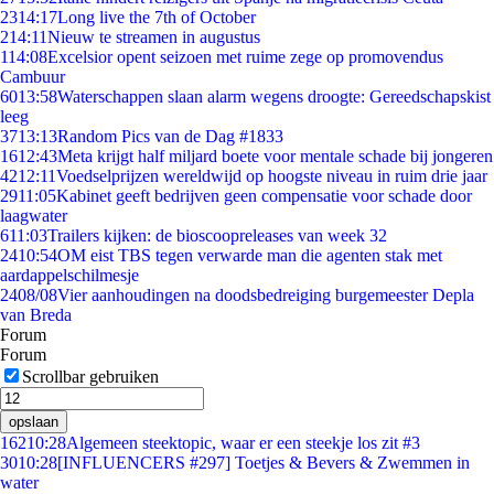
23
14:17
Long live the 7th of October
2
14:11
Nieuw te streamen in augustus
1
14:08
Excelsior opent seizoen met ruime zege op promovendus
Cambuur
60
13:58
Waterschappen slaan alarm wegens droogte: Gereedschapskist
leeg
37
13:13
Random Pics van de Dag #1833
16
12:43
Meta krijgt half miljard boete voor mentale schade bij jongeren
42
12:11
Voedselprijzen wereldwijd op hoogste niveau in ruim drie jaar
29
11:05
Kabinet geeft bedrijven geen compensatie voor schade door
laagwater
6
11:03
Trailers kijken: de bioscoopreleases van week 32
24
10:54
OM eist TBS tegen verwarde man die agenten stak met
aardappelschilmesje
24
08/08
Vier aanhoudingen na doodsbedreiging burgemeester Depla
van Breda
Forum
Forum
Scrollbar gebruiken
opslaan
162
10:28
Algemeen steektopic, waar er een steekje los zit #3
30
10:28
[INFLUENCERS #297] Toetjes & Bevers & Zwemmen in
water