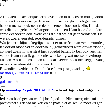
[..]
Al hadden die achterlijke primitievelingen in het oosten nou gewoon
eens een keer normaal gedaan met hun achterlijke ideologie dan
hadden mensen ook geen reden om ergens boos op te zijn. Dus dan
was dit nooit gebeurd. Maar goed, niet alleen Islam hoor, die andere
sprookjesboeken ook. Word eens tijd dat we dat gaan verbieden. De
wereld zou er een stuk rooskleuriger uitzien.
Wat je niet schijnt te begrijpen is dat er maar één man verantwoordelijk
is voor dit bloedbad en door wie hij geïnspireerd werd of waardoor hij
zo werd zoals hij was staat hier volledig buiten. Ik ben ook geen fan
van de islam maar ik ga ook niet willekeurig wat mensen overhoop
knallen. Als ik dat zou doen kan ik als verweer ook niet zeggen van: ja
maar die moslims dit en de islam dat.
Bovendien: verbieden. Dat klinkt echt zo gestapo-achtig.
maandag 25 juli 2011, 18:34 uur
#19
0
gold-rush
quote:
Op
maandag 25 juli 2011 @ 18:23
schreef Jigzoz het volgende:
[..]
Iedereen heeft gedaan wat hij heeft gedaan. Niets meer, niets minder.
precies net als dat ad melkert en de pvda niet de schuld moet krijgen