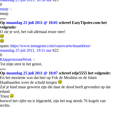
0
murp
murp
quote:
Op
maandag 25 juli 2011 @ 18:01
schreef EasyTipster.com het
volgende:
O zie je wel, het valt allemaal reuze mee!
spam:
https://www.instagram.com/vanzwartwitnaarkleur/
maandag 25 juli 2011, 19:11 uur
#22
0
KlappernootatWork
Tot mijn strot in het genot..
quote:
Op
maandag 25 juli 2011 @ 18:07
schreef edje5555 het volgende:
En het mooieste was dat hier op Fok de Moslims en de Islam
Haatbaarden weer de schuld kregen
Zal je kind maar geweest zijn die daar de dood heeft gevonden op dat
eiland.
Triest
hoewel het cijfer nu is bijgesteld, zijn het nog steeds 76 kogels van
rechts.