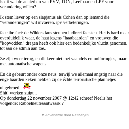
Is dit wat de achterban van PVV, TON, Leefbaar en LPF voor
verandering willen?
Ik stem liever op een slapjanus als Cohen dan op iemand die
"veranderingen" wil invoeren. ipv verbeteringen.
face the fact: de Wilders fans steunen indirect facisten. Het is hard maar
overduidelijk waar, de haat jegens "haatbaarden" en vrouwen die
"kopvodden" dragen heeft ook hier een bedenkelijke vlucht genomen,
tot aan de admin aan toe..
Ze zijn weer terug, en dit keer niet met vaandels en uniformpjes, maar
met automatische wapens.
En dit gebeurt onder onze neus, terwijl we allemaal angstig naar die
enge baarden keken hebben zij de échte terroristische plannetjes
uitgebroed..
Shit! werken zuigt...
Op donderdag 22 november 2007 @ 12:42 schreef Neelis het
volgende: Rabbelneuteaantwaark ?
▼ Advertentie door Refinery89