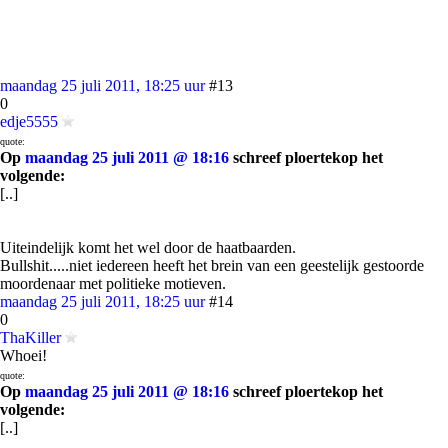
maandag 25 juli 2011, 18:25 uur
#13
0
edje5555
quote:
Op
maandag 25 juli 2011 @ 18:16
schreef ploertekop het
volgende:
[..]
Uiteindelijk komt het wel door de haatbaarden.
Bullshit.....niet iedereen heeft het brein van een geestelijk gestoorde
moordenaar met politieke motieven.
maandag 25 juli 2011, 18:25 uur
#14
0
ThaKiller
Whoei!
quote:
Op
maandag 25 juli 2011 @ 18:16
schreef ploertekop het
volgende:
[..]