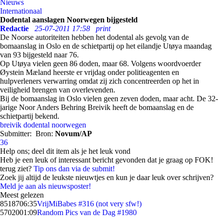
Nieuws
Internationaal
Dodental aanslagen Noorwegen bijgesteld
Redactie
25-07-2011 17:58
print
De Noorse autoriteiten hebben het dodental als gevolg van de
bomaanslag in Oslo en de schietpartij op het eilandje Utøya maandag
van 93 bijgesteld naar 76.
Op Utøya vielen geen 86 doden, maar 68. Volgens woordvoerder
Øystein Mæland heerste er vrijdag onder politieagenten en
hulpverleners verwarring omdat zij zich concentreerden op het in
veiligheid brengen van overlevenden.
Bij de bomaanslag in Oslo vielen geen zeven doden, maar acht. De 32-
jarige Noor Anders Behring Breivik heeft de bomaanslag en de
schietpartij bekend.
breivik
dodental
noorwegen
Submitter:
Bron:
Novum/AP
36
Help ons; deel dit item als je het leuk vond
Heb je een leuk of interessant bericht gevonden dat je graag op FOK!
terug ziet?
Tip ons dan via de submit!
Zoek jij altijd de leukste nieuwtjes en kun je daar leuk over schrijven?
Meld je aan als nieuwsposter!
Meest gelezen
85187
06:35
VrijMiBabes #316 (not very sfw!)
57020
01:09
Random Pics van de Dag #1980