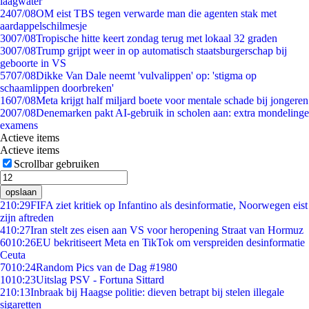
laagwater
24
07/08
OM eist TBS tegen verwarde man die agenten stak met
aardappelschilmesje
30
07/08
Tropische hitte keert zondag terug met lokaal 32 graden
30
07/08
Trump grijpt weer in op automatisch staatsburgerschap bij
geboorte in VS
57
07/08
Dikke Van Dale neemt 'vulvalippen' op: 'stigma op
schaamlippen doorbreken'
16
07/08
Meta krijgt half miljard boete voor mentale schade bij jongeren
20
07/08
Denemarken pakt AI-gebruik in scholen aan: extra mondelinge
examens
Actieve items
Actieve items
Scrollbar gebruiken
opslaan
2
10:29
FIFA ziet kritiek op Infantino als desinformatie, Noorwegen eist
zijn aftreden
4
10:27
Iran stelt zes eisen aan VS voor heropening Straat van Hormuz
60
10:26
EU bekritiseert Meta en TikTok om verspreiden desinformatie
Ceuta
70
10:24
Random Pics van de Dag #1980
10
10:23
Uitslag PSV - Fortuna Sittard
2
10:13
Inbraak bij Haagse politie: dieven betrapt bij stelen illegale
sigaretten