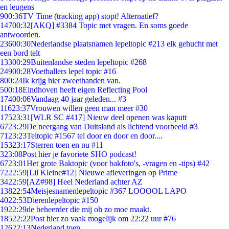
en leugens
9
00:36
TV Time (tracking app) stopt! Alternatief?
147
00:32
[AKQ] #3384 Topic met vragen. En soms goede
antwoorden.
236
00:30
Nederlandse plaatsnamen lepeltopic #213 elk gehucht met
een bord telt
133
00:29
Buitenlandse steden lepeltopic #268
249
00:28
Voetballers lepel topic #16
8
00:24
Ik krijg hier zweethanden van.
5
00:18
Eindhoven heeft eigen Reflecting Pool
174
00:06
Vandaag 40 jaar geleden... #3
116
23:37
Vrouwen willen geen man meer #30
175
23:31
[WLR SC #417] Nieuw deel openen was kaputt
67
23:29
De neergang van Duitsland als lichtend voorbeeld #3
71
23:23
Teltopic #1567 tel door en door en door....
153
23:17
Sterren toen en nu #11
3
23:08
Post hier je favoriete SHO podcast!
67
23:01
Het grote Baktopic (voor bakfoto's, -vragen en -tips) #42
72
22:59
[Lil Kleine#12] Nieuwe afleveringen op Prime
34
22:59
[AZ#98] Heel Nederland achter AZ
138
22:54
Meisjesnamenlepeltopic #367 LOOOOL LAPO
40
22:53
Dierenlepeltopic #150
19
22:29
de beheerder die mij oh zo moe maakt.
185
22:22
Post hier zo vaak mogelijk om 22:22 uur #76
126
22:13
Nederland toen