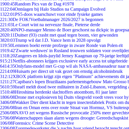
19
00:45
Random Pics van de Dag #1978
11
22:04
Ontslagen bij Halo Studios na Campaign Evolved
13
22:01
PS5-doos waarschuwt voor einde fysieke games
2
21:30
De FOK!Voetbalmanager 2026/2027 is begonnen
2
21:03
Le Court wint na nerveuze finale, Pieterse derde
28
20:40
NPO-manager Menno de Boer geschorst na dickpic in groeps
20
20:11
Duitser (93) crasht met quad tegen boom, vier gewonden
38
20:03
Trump wil dat J.D. Vance hem in 2028 opvolgt
1
19:50
Lemmen boekt eerste profzege in zware Ronde van Polen-rit
19
19:42
'Zwarte weduwes' in Rusland trouwen soldaten voor overlijden
13
18:20
Zangeres en Idols-jurylid Jerney Kaagman op 79-jarige leeftij
9
15:21
Netflix-abonnees krijgen exclusieve early access tot uitgebreide
64
14:35
Onlyfans-model met G-cup wil als NASA-ambassadeur naar 
22
14:09
Huisarts per direct uit vak gezet om ernstig alcoholmisbruik
3
12:12
XBOX platform krijgt zijn eigen "Platinum" achievements dit ja
12
11:27
Capibara's lopen Braziliaans parlementsgebouw Mato Grosso 
56
10:59
Israël meldt dood twee militairen in Zuid-Libanon, vergeldin
15
10:48
Hiroshima herdenkt slachtoffers atoombom, 81 jaar later
18
06/08
Drone met explosieven bij Duits vliegveld voedt vrees voor hy
34
06/08
Wakker Dier dient klacht in tegen insectenfabriek Protix om 
22
06/08
Iran en Oman eens over route Straat van Hormuz, VS buitensp
25
06/08
NAVO zet wegens Russische provocatie 250% meer gevechtsvl
57
06/08
Waterschappen slaan alarm wegens droogte: Gereedschapskist
1
06/08
Forensics: Crime Scene Detective
23
06/08
Zorgmedewerkster die 's nachts haar vriend bezocht terecht on