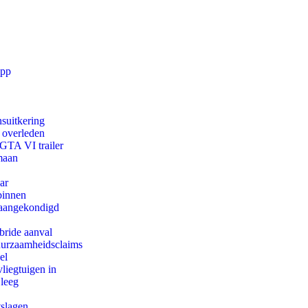
app
suitkering
d overleden
 GTA VI trailer
maan
ar
binnen
g aangekondigd
bride aanval
duurzaamheidsclaims
el
iegtuigen in
 leeg
tslagen