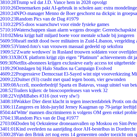
38
10:28
Trump wil dat J.D. Vance hem in 2028 opvolgt
10
10:26
Denemarken pakt AI-gebruik in scholen aan: extra mondeling
28
10:24
NPO-manager Menno de Boer geschorst na dickpic in groeps
20
10:23
Random Pics van de Dag #1979
13
10:22
PS5-doos waarschuwt voor einde fysieke games
57
10:16
Waterschappen slaan alarm wegens droogte: Gereedschapskist
3
10:02
Meta krijgt half miljard boete voor mentale schade bij jongeren
56
09:59
Israël meldt dood twee militairen in Zuid-Libanon, vergeldin
39
09:53
Vinted-foto's van vrouwen massaal gedeeld op seksfora
19
09:52
'Zwarte weduwes' in Rusland trouwen soldaten voor overlijden
3
09:33
XBOX platform krijgt zijn eigen "Platinum" achievements dit ja
9
09:30
Netflix-abonnees krijgen exclusieve early access tot uitgebreide
11
09:29
Ontslagen bij Halo Studios na Campaign Evolved
46
09:22
Progressieve Democraat El-Sayed wint nipt voorverkiezing M
20
09:22
Duitser (93) crasht met quad tegen boom, vier gewonden
13
09:08
Accell, moederbedrijf Sparta en Batavus, vraagt uitstel van bet
2
08:52
Trailers kijken: de bioscoopreleases van week 32
1
08:22
VrijMiBabes #316 (not very sfw!)
34
08:18
Wakker Dier dient klacht in tegen insectenfabriek Protix om 
13
06:11
Zangeres en Idols-jurylid Jerney Kaagman op 79-jarige leeftijd
85
04:44
'Witte' mannen discrimineren is volgens OM geen enkel probl
37
04:13
Random Pics van de Dag #1977
27
03:06
Doden bij Oekraïense droneaanvallen op Moskou en Sint-Pete
34
01:01
Kind overleden na aanrijding door AH-bestelbus in Dordrecht
53
00:28
Van den Brink zet nog eens 14 gemeenten onder toezicht om s