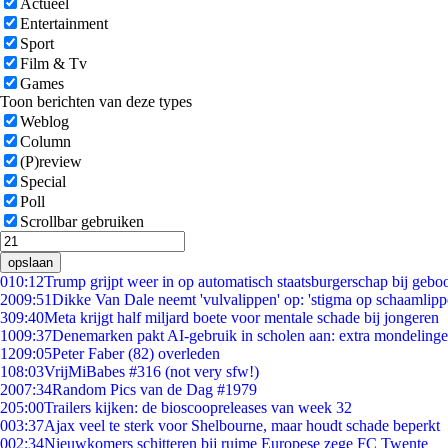
Actueel
Entertainment
Sport
Film & Tv
Games
Toon berichten van deze types
Weblog
Column
(P)review
Special
Poll
Scrollbar gebruiken
opslaan
0
10:12
Trump grijpt weer in op automatisch staatsburgerschap bij gebo
20
09:51
Dikke Van Dale neemt 'vulvalippen' op: 'stigma op schaamlip
3
09:40
Meta krijgt half miljard boete voor mentale schade bij jongeren
10
09:37
Denemarken pakt AI-gebruik in scholen aan: extra mondeling
12
09:05
Peter Faber (82) overleden
1
08:03
VrijMiBabes #316 (not very sfw!)
20
07:34
Random Pics van de Dag #1979
2
05:00
Trailers kijken: de bioscoopreleases van week 32
0
03:37
Ajax veel te sterk voor Shelbourne, maar houdt schade beperkt
0
02:34
Nieuwkomers schitteren bij ruime Europese zege FC Twente