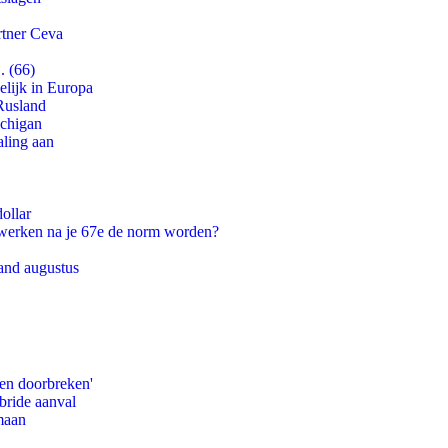
rtner Ceva
. (66)
lijk in Europa
Rusland
ichigan
aling aan
ollar
 werken na je 67e de norm worden?
and augustus
pen doorbreken'
bride aanval
maan