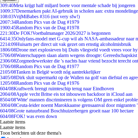
3
09:40
Meta krijgt half miljard boete voor mentale schade bij jongeren
10
09:37
Denemarken pakt AI-gebruik in scholen aan: extra mondeling
1
08:03
VrijMiBabes #316 (not very sfw!)
20
07:34
Random Pics van de Dag #1979
19
00:45
Random Pics van de Dag #1978
2
21:30
De FOK!Voetbalmanager 2026/2027 is begonnen
64
14:35
Onlyfans-model met G-cup wil als NASA-ambassadeur naar 
22
14:09
Huisarts per direct uit vak gezet om ernstig alcoholmisbruik
18
06/08
Drone met explosieven bij Duits vliegveld voedt vrees voor hy
57
06/08
Waterschappen slaan alarm wegens droogte: Gereedschapskist
23
06/08
Zorgmedewerkster die 's nachts haar vriend bezocht terecht on
37
06/08
Random Pics van de Dag #1977
21
05/08
Tanken in België wordt nóg aantrekkelijker
34
05/08
Dirk sluit supermarkt op de Wallen na golf van diefstal en agre
12
05/08
Random Pics van de Dag #1976
6
04/08
Kraftwerk brengt ruimteschip terug naar Eindhoven
20
04/08
Apple vecht Britse eis tot inbouwen backdoor in iCloud aan
85
04/08
'Witte' mannen discrimineren is volgens OM geen enkel probl
30
04/08
Ceuta-leider noemt Marokkaanse grensaanval door migranten 
6
04/08
Grote natuurbrand Boschhuizerbergen groeit naar 100 hectare
6
04/08
FOK! was even down
Laatste items
Laatste items
Toon berichten uit deze thema's