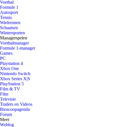
Voetbal
Formule 1
Autosport
Tennis
Wielrennen
Schaatsen
Wintersporten
Managerspelen
Voetbalmanager
Formule 1-manager
Games
PC
Playstation 4
Xbox One
Nintendo Switch
Xbox Series X|S
PlayStation 5
Film & TV
Film
Televisie
Trailers en Videos
Bioscoopagenda
Forum
Meer
Weblog