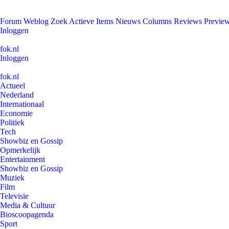
Forum
Weblog
Zoek
Actieve Items
Nieuws
Columns
Reviews
Previe
Inloggen
fok.nl
Inloggen
fok.nl
Actueel
Nederland
Internationaal
Economie
Politiek
Tech
Showbiz en Gossip
Opmerkelijk
Entertainment
Showbiz en Gossip
Muziek
Film
Televisie
Media & Cultuur
Bioscoopagenda
Sport