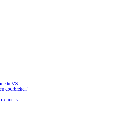
orte in VS
pen doorbreken'
e examens