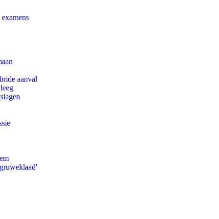
e examens
maan
bride aanval
 leeg
tslagen
ssie
eem
'gruweldaad'