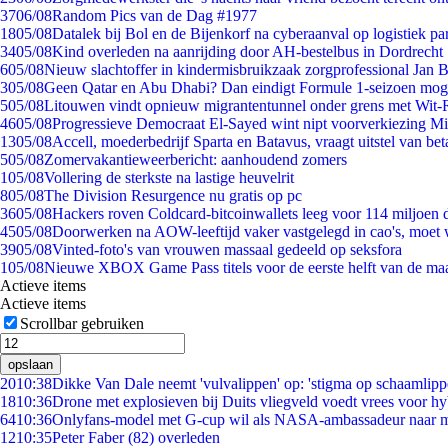
37
06/08
Random Pics van de Dag #1977
18
05/08
Datalek bij Bol en de Bijenkorf na cyberaanval op logistiek pa
34
05/08
Kind overleden na aanrijding door AH-bestelbus in Dordrecht
6
05/08
Nieuw slachtoffer in kindermisbruikzaak zorgprofessional Jan B
3
05/08
Geen Qatar en Abu Dhabi? Dan eindigt Formule 1-seizoen moge
5
05/08
Litouwen vindt opnieuw migrantentunnel onder grens met Wit-
46
05/08
Progressieve Democraat El-Sayed wint nipt voorverkiezing M
13
05/08
Accell, moederbedrijf Sparta en Batavus, vraagt uitstel van bet
5
05/08
Zomervakantieweerbericht: aanhoudend zomers
1
05/08
Vollering de sterkste na lastige heuvelrit
8
05/08
The Division Resurgence nu gratis op pc
36
05/08
Hackers roven Coldcard-bitcoinwallets leeg voor 114 miljoen d
45
05/08
Doorwerken na AOW-leeftijd vaker vastgelegd in cao's, moet
39
05/08
Vinted-foto's van vrouwen massaal gedeeld op seksfora
1
05/08
Nieuwe XBOX Game Pass titels voor de eerste helft van de ma
Actieve items
Actieve items
Scrollbar gebruiken
opslaan
20
10:38
Dikke Van Dale neemt 'vulvalippen' op: 'stigma op schaamlip
18
10:36
Drone met explosieven bij Duits vliegveld voedt vrees voor hy
64
10:36
Onlyfans-model met G-cup wil als NASA-ambassadeur naar 
12
10:35
Peter Faber (82) overleden