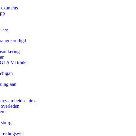
e examens
app
 leeg
g aangekondigd
suitkering
ar
 GTA VI trailer
ichigan
aling aan
duurzaamheidsclaims
 overleden
eem
rsburg
preidingswet