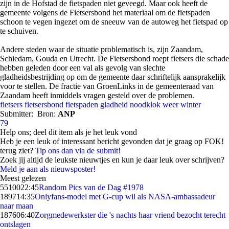
zijn in de Hofstad de fietspaden niet geveegd. Maar ook heeft de
gemeente volgens de Fietsersbond het materiaal om de fietspaden
schoon te vegen ingezet om de sneeuw van de autoweg het fietspad op
te schuiven.
Andere steden waar de situatie problematisch is, zijn Zaandam,
Schiedam, Gouda en Utrecht. De Fietsersbond roept fietsers die schade
hebben geleden door een val als gevolg van slechte
gladheidsbestrijding op om de gemeente daar schriftelijk aansprakelijk
voor te stellen. De fractie van GroenLinks in de gemeenteraad van
Zaandam heeft inmiddels vragen gesteld over de problemen.
fietsers
fietsersbond
fietspaden
gladheid
noodklok
weer
winter
Submitter:
Bron:
ANP
79
Help ons; deel dit item als je het leuk vond
Heb je een leuk of interessant bericht gevonden dat je graag op FOK!
terug ziet?
Tip ons dan via de submit!
Zoek jij altijd de leukste nieuwtjes en kun je daar leuk over schrijven?
Meld je aan als nieuwsposter!
Meest gelezen
55100
22:45
Random Pics van de Dag #1978
1897
14:35
Onlyfans-model met G-cup wil als NASA-ambassadeur
naar maan
1876
06:40
Zorgmedewerkster die 's nachts haar vriend bezocht terecht
ontslagen