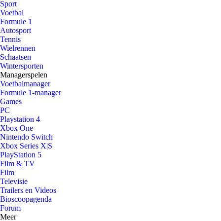
Sport
Voetbal
Formule 1
Autosport
Tennis
Wielrennen
Schaatsen
Wintersporten
Managerspelen
Voetbalmanager
Formule 1-manager
Games
PC
Playstation 4
Xbox One
Nintendo Switch
Xbox Series X|S
PlayStation 5
Film & TV
Film
Televisie
Trailers en Videos
Bioscoopagenda
Forum
Meer