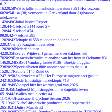
#12
162
20:58
Wat is jullie binnenhuistemperatuur? #81 Horrorzomer
60
20:54
Lisa (38) vermoord in Griekenland door Afghaanse
asielzoeker
14
20:49
Global Justice Report
1
20:44
+5 telspel #144 Keer 5 =
1
20:44
+9 telspel #74
99
20:42
+7 telspel #95
120
20:42
Teltopic #1558 tel door en door en door....
2
20:37
Jerney Kaagman overleden
120
20:36
Nederland toen
42
20:35
[Eva vd Wijdeven] geruchten over dakloosheid
70
20:29
Een tactische/militaire analyse van het front in Oekraïne #31
146
20:24
[SBS6] Vandaag Inside #136 - Boekje pluggen.
238
20:22
Speciaalbieren #80: another one bites the dust
15
20:17
Radio 2 #145 Ruud 66
247
19:58
Asielzoekers #22 : Het Europese migratiepact gaat in
242
19:53
Nederlandstalige muziektopic #13
166
19:49
Voorspel hier het warmtegetal van 2026
22
19:45
[Dagboek] Mijn struggles in het dagelijks leven
65
19:44
Afvallen met injecties #4
114
19:43
Hurricane & Cyclone Season 2026
151
19:42
"Niche"-historische producten in de supermarkt
265
19:31
Duitse Muziek #2
132
19:30
[DRT SC] #6: RendacGoden sponsored by TONZON