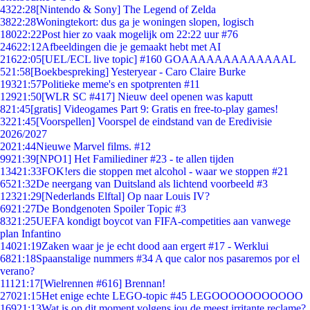
43
22:28
[Nintendo & Sony] The Legend of Zelda
38
22:28
Woningtekort: dus ga je woningen slopen, logisch
180
22:22
Post hier zo vaak mogelijk om 22:22 uur #76
246
22:12
Afbeeldingen die je gemaakt hebt met AI
216
22:05
[UEL/ECL live topic] #160 GOAAAAAAAAAAAAAL
5
21:58
[Boekbespreking] Yesteryear - Caro Claire Burke
193
21:57
Politieke meme's en spotprenten #11
129
21:50
[WLR SC #417] Nieuw deel openen was kaputt
8
21:45
[gratis] Videogames Part 9: Gratis en free-to-play games!
32
21:45
[Voorspellen] Voorspel de eindstand van de Eredivisie
2026/2027
20
21:44
Nieuwe Marvel films. #12
99
21:39
[NPO1] Het Familiediner #23 - te allen tijden
134
21:33
FOK!ers die stoppen met alcohol - waar we stoppen #21
65
21:32
De neergang van Duitsland als lichtend voorbeeld #3
123
21:29
[Nederlands Elftal] Op naar Louis IV?
69
21:27
De Bondgenoten Spoiler Topic #3
83
21:25
UEFA kondigt boycot van FIFA-competities aan vanwege
plan Infantino
140
21:19
Zaken waar je je echt dood aan ergert #17 - Werklui
68
21:18
Spaanstalige nummers #34 A que calor nos pasaremos por el
verano?
111
21:17
[Wielrennen #616] Brennan!
270
21:15
Het enige echte LEGO-topic #45 LEGOOOOOOOOOOO
169
21:13
Wat is op dit moment volgens jou de meest irritante reclame?