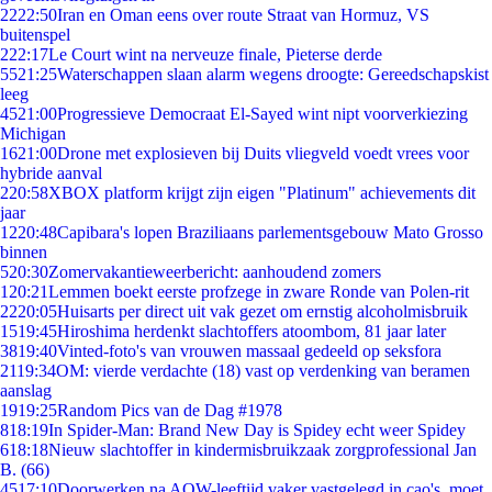
22
22:50
Iran en Oman eens over route Straat van Hormuz, VS
buitenspel
2
22:17
Le Court wint na nerveuze finale, Pieterse derde
55
21:25
Waterschappen slaan alarm wegens droogte: Gereedschapskist
leeg
45
21:00
Progressieve Democraat El-Sayed wint nipt voorverkiezing
Michigan
16
21:00
Drone met explosieven bij Duits vliegveld voedt vrees voor
hybride aanval
2
20:58
XBOX platform krijgt zijn eigen "Platinum" achievements dit
jaar
12
20:48
Capibara's lopen Braziliaans parlementsgebouw Mato Grosso
binnen
5
20:30
Zomervakantieweerbericht: aanhoudend zomers
1
20:21
Lemmen boekt eerste profzege in zware Ronde van Polen-rit
22
20:05
Huisarts per direct uit vak gezet om ernstig alcoholmisbruik
15
19:45
Hiroshima herdenkt slachtoffers atoombom, 81 jaar later
38
19:40
Vinted-foto's van vrouwen massaal gedeeld op seksfora
21
19:34
OM: vierde verdachte (18) vast op verdenking van beramen
aanslag
19
19:25
Random Pics van de Dag #1978
8
18:19
In Spider-Man: Brand New Day is Spidey echt weer Spidey
6
18:18
Nieuw slachtoffer in kindermisbruikzaak zorgprofessional Jan
B. (66)
45
17:10
Doorwerken na AOW-leeftijd vaker vastgelegd in cao's, moet