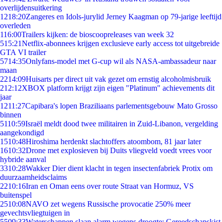
overlijdensuitkering
12
18:20
Zangeres en Idols-jurylid Jerney Kaagman op 79-jarige leeftijd
overleden
1
16:00
Trailers kijken: de bioscoopreleases van week 32
5
15:21
Netflix-abonnees krijgen exclusieve early access tot uitgebreide
GTA VI trailer
57
14:35
Onlyfans-model met G-cup wil als NASA-ambassadeur naar
maan
22
14:09
Huisarts per direct uit vak gezet om ernstig alcoholmisbruik
2
12:12
XBOX platform krijgt zijn eigen "Platinum" achievements dit
jaar
12
11:27
Capibara's lopen Braziliaans parlementsgebouw Mato Grosso
binnen
51
10:59
Israël meldt dood twee militairen in Zuid-Libanon, vergelding
aangekondigd
15
10:48
Hiroshima herdenkt slachtoffers atoombom, 81 jaar later
16
10:32
Drone met explosieven bij Duits vliegveld voedt vrees voor
hybride aanval
33
10:28
Wakker Dier dient klacht in tegen insectenfabriek Protix om
duurzaamheidsclaims
22
10:16
Iran en Oman eens over route Straat van Hormuz, VS
buitenspel
25
10:08
NAVO zet wegens Russische provocatie 250% meer
gevechtsvliegtuigen in
55
09:33
Waterschappen slaan alarm wegens droogte: Gereedschapskist