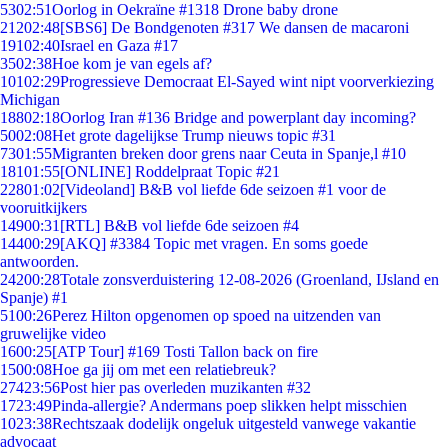
53
02:51
Oorlog in Oekraïne #1318 Drone baby drone
212
02:48
[SBS6] De Bondgenoten #317 We dansen de macaroni
191
02:40
Israel en Gaza #17
35
02:38
Hoe kom je van egels af?
101
02:29
Progressieve Democraat El-Sayed wint nipt voorverkiezing
Michigan
188
02:18
Oorlog Iran #136 Bridge and powerplant day incoming?
50
02:08
Het grote dagelijkse Trump nieuws topic #31
73
01:55
Migranten breken door grens naar Ceuta in Spanje,l #10
181
01:55
[ONLINE] Roddelpraat Topic #21
228
01:02
[Videoland] B&B vol liefde 6de seizoen #1 voor de
vooruitkijkers
149
00:31
[RTL] B&B vol liefde 6de seizoen #4
144
00:29
[AKQ] #3384 Topic met vragen. En soms goede
antwoorden.
242
00:28
Totale zonsverduistering 12-08-2026 (Groenland, IJsland en
Spanje) #1
51
00:26
Perez Hilton opgenomen op spoed na uitzenden van
gruwelijke video
16
00:25
[ATP Tour] #169 Tosti Tallon back on fire
15
00:08
Hoe ga jij om met een relatiebreuk?
274
23:56
Post hier pas overleden muzikanten #32
17
23:49
Pinda-allergie? Andermans poep slikken helpt misschien
10
23:38
Rechtszaak dodelijk ongeluk uitgesteld vanwege vakantie
advocaat