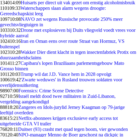
1340
14:09
Huisarts per direct uit vak gezet om ernstig alcoholmisbruik
1101
09:33
Waterschappen slaan alarm wegens droogte:
Gereedschapskist leeg
1097
10:08
NAVO zet wegens Russische provocatie 250% meer
gevechtsvliegtuigen in
1033
10:32
Drone met explosieven bij Duits vliegveld voedt vrees voor
hybride aanval
1024
10:16
Iran en Oman eens over route Straat van Hormuz, VS
buitenspel
1023
10:28
Wakker Dier dient klacht in tegen insectenfabriek Protix om
duurzaamheidsclaims
1014
11:27
Capibara's lopen Braziliaans parlementsgebouw Mato
Grosso binnen
1011
20:03
Trump wil dat J.D. Vance hem in 2028 opvolgt
1006
19:42
'Zwarte weduwes' in Rusland trouwen soldaten voor
overlijdensuitkering
989
07:00
Forensics: Crime Scene Detective
927
10:59
Israël meldt dood twee militairen in Zuid-Libanon,
vergelding aangekondigd
888
18:20
Zangeres en Idols-jurylid Jerney Kaagman op 79-jarige
leeftijd overleden
836
15:21
Netflix-abonnees krijgen exclusieve early access tot
uitgebreide GTA VI trailer
768
20:11
Duitser (93) crasht met quad tegen boom, vier gewonden
701
20:40
NPO-manager Menno de Boer geschorst na dickpic in