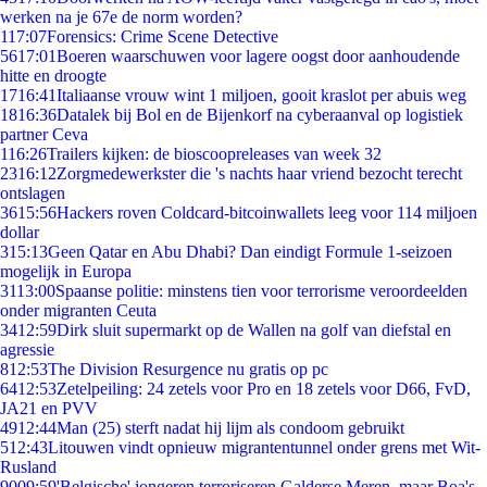
werken na je 67e de norm worden?
1
17:07
Forensics: Crime Scene Detective
56
17:01
Boeren waarschuwen voor lagere oogst door aanhoudende
hitte en droogte
17
16:41
Italiaanse vrouw wint 1 miljoen, gooit kraslot per abuis weg
18
16:36
Datalek bij Bol en de Bijenkorf na cyberaanval op logistiek
partner Ceva
1
16:26
Trailers kijken: de bioscoopreleases van week 32
23
16:12
Zorgmedewerkster die 's nachts haar vriend bezocht terecht
ontslagen
36
15:56
Hackers roven Coldcard-bitcoinwallets leeg voor 114 miljoen
dollar
3
15:13
Geen Qatar en Abu Dhabi? Dan eindigt Formule 1-seizoen
mogelijk in Europa
31
13:00
Spaanse politie: minstens tien voor terrorisme veroordeelden
onder migranten Ceuta
34
12:59
Dirk sluit supermarkt op de Wallen na golf van diefstal en
agressie
8
12:53
The Division Resurgence nu gratis op pc
64
12:53
Zetelpeiling: 24 zetels voor Pro en 18 zetels voor D66, FvD,
JA21 en PVV
49
12:44
Man (25) sterft nadat hij lijm als condoom gebruikt
5
12:43
Litouwen vindt opnieuw migrantentunnel onder grens met Wit-
Rusland
90
09:59
'Belgische' jongeren terroriseren Galderse Meren, maar Boa's