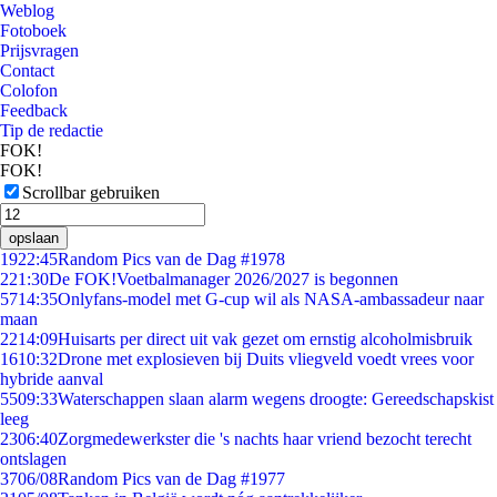
Weblog
Fotoboek
Prijsvragen
Contact
Colofon
Feedback
Tip de redactie
FOK!
FOK!
Scrollbar gebruiken
opslaan
19
22:45
Random Pics van de Dag #1978
2
21:30
De FOK!Voetbalmanager 2026/2027 is begonnen
57
14:35
Onlyfans-model met G-cup wil als NASA-ambassadeur naar
maan
22
14:09
Huisarts per direct uit vak gezet om ernstig alcoholmisbruik
16
10:32
Drone met explosieven bij Duits vliegveld voedt vrees voor
hybride aanval
55
09:33
Waterschappen slaan alarm wegens droogte: Gereedschapskist
leeg
23
06:40
Zorgmedewerkster die 's nachts haar vriend bezocht terecht
ontslagen
37
06/08
Random Pics van de Dag #1977