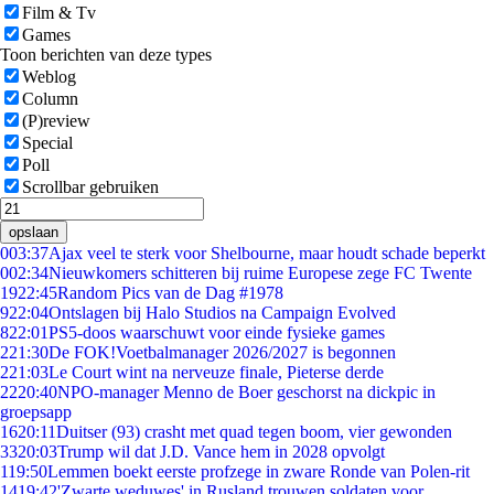
Film & Tv
Games
Toon berichten van deze types
Weblog
Column
(P)review
Special
Poll
Scrollbar gebruiken
opslaan
0
03:37
Ajax veel te sterk voor Shelbourne, maar houdt schade beperkt
0
02:34
Nieuwkomers schitteren bij ruime Europese zege FC Twente
19
22:45
Random Pics van de Dag #1978
9
22:04
Ontslagen bij Halo Studios na Campaign Evolved
8
22:01
PS5-doos waarschuwt voor einde fysieke games
2
21:30
De FOK!Voetbalmanager 2026/2027 is begonnen
2
21:03
Le Court wint na nerveuze finale, Pieterse derde
22
20:40
NPO-manager Menno de Boer geschorst na dickpic in
groepsapp
16
20:11
Duitser (93) crasht met quad tegen boom, vier gewonden
33
20:03
Trump wil dat J.D. Vance hem in 2028 opvolgt
1
19:50
Lemmen boekt eerste profzege in zware Ronde van Polen-rit
14
19:42
'Zwarte weduwes' in Rusland trouwen soldaten voor