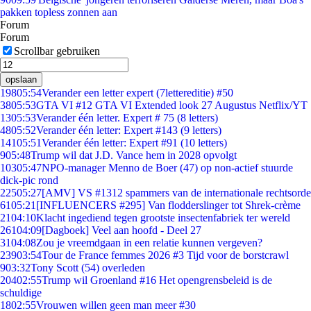
pakken topless zonnen aan
Forum
Forum
Scrollbar gebruiken
opslaan
198
05:54
Verander een letter expert (7lettereditie) #50
38
05:53
GTA VI #12 GTA VI Extended look 27 Augustus Netflix/YT
13
05:53
Verander één letter. Expert # 75 (8 letters)
48
05:52
Verander één letter: Expert #143 (9 letters)
141
05:51
Verander één letter: Expert #91 (10 letters)
9
05:48
Trump wil dat J.D. Vance hem in 2028 opvolgt
103
05:47
NPO-manager Menno de Boer (47) op non-actief stuurde
dick-pic rond
225
05:27
[AMV] VS #1312 spammers van de internationale rechtsorde
61
05:21
[INFLUENCERS #295] Van flodderslinger tot Shrek-crème
21
04:10
Klacht ingediend tegen grootste insectenfabriek ter wereld
261
04:09
[Dagboek] Veel aan hoofd - Deel 27
31
04:08
Zou je vreemdgaan in een relatie kunnen vergeven?
239
03:54
Tour de France femmes 2026 #3 Tijd voor de borstcrawl
9
03:32
Tony Scott (54) overleden
204
02:55
Trump wil Groenland #16 Het opengrensbeleid is de
schuldige
18
02:55
Vrouwen willen geen man meer #30