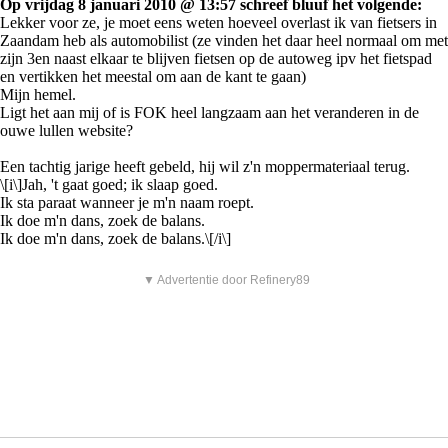
Op vrijdag 8 januari 2010 @ 13:57 schreef bluuf het volgende:
Lekker voor ze, je moet eens weten hoeveel overlast ik van fietsers in
Zaandam heb als automobilist (ze vinden het daar heel normaal om met
zijn 3en naast elkaar te blijven fietsen op de autoweg ipv het fietspad
en vertikken het meestal om aan de kant te gaan)
Mijn hemel.
Ligt het aan mij of is FOK heel langzaam aan het veranderen in de
ouwe lullen website?
Een tachtig jarige heeft gebeld, hij wil z'n moppermateriaal terug.
\[i\]Jah, 't gaat goed; ik slaap goed.
Ik sta paraat wanneer je m'n naam roept.
Ik doe m'n dans, zoek de balans.
Ik doe m'n dans, zoek de balans.\[/i\]
▼ Advertentie door Refinery89