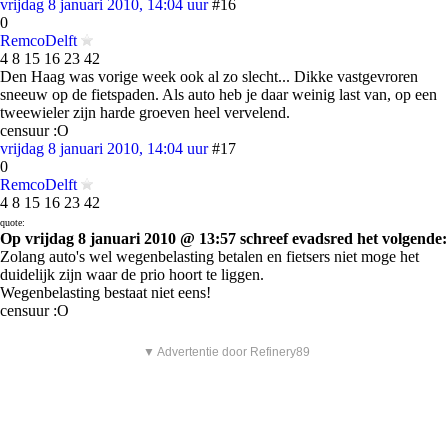
vrijdag 8 januari 2010, 14:04 uur
#16
0
RemcoDelft
4 8 15 16 23 42
Den Haag was vorige week ook al zo slecht... Dikke vastgevroren
sneeuw op de fietspaden. Als auto heb je daar weinig last van, op een
tweewieler zijn harde groeven heel vervelend.
censuur :O
vrijdag 8 januari 2010, 14:04 uur
#17
0
RemcoDelft
4 8 15 16 23 42
quote:
Op vrijdag 8 januari 2010 @ 13:57 schreef evadsred het volgende:
Zolang auto's wel wegenbelasting betalen en fietsers niet moge het
duidelijk zijn waar de prio hoort te liggen.
Wegenbelasting bestaat niet eens!
censuur :O
▼ Advertentie door Refinery89