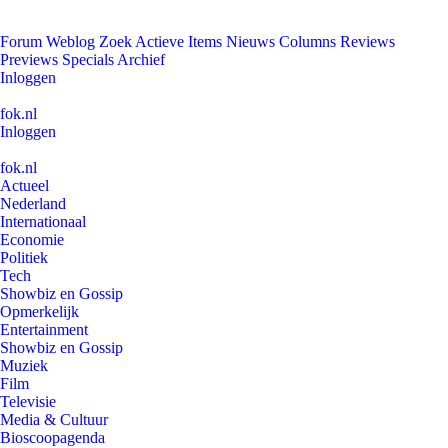
Forum
Weblog
Zoek
Actieve Items
Nieuws
Columns
Reviews
Previews
Specials
Archief
Inloggen
fok.nl
Inloggen
fok.nl
Actueel
Nederland
Internationaal
Economie
Politiek
Tech
Showbiz en Gossip
Opmerkelijk
Entertainment
Showbiz en Gossip
Muziek
Film
Televisie
Media & Cultuur
Bioscoopagenda