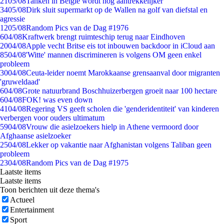
21
05/08
Tanken in België wordt nóg aantrekkelijker
34
05/08
Dirk sluit supermarkt op de Wallen na golf van diefstal en
agressie
12
05/08
Random Pics van de Dag #1976
6
04/08
Kraftwerk brengt ruimteschip terug naar Eindhoven
20
04/08
Apple vecht Britse eis tot inbouwen backdoor in iCloud aan
85
04/08
'Witte' mannen discrimineren is volgens OM geen enkel
probleem
30
04/08
Ceuta-leider noemt Marokkaanse grensaanval door migranten
'gruweldaad'
6
04/08
Grote natuurbrand Boschhuizerbergen groeit naar 100 hectare
6
04/08
FOK! was even down
41
04/08
Regering VS geeft scholen die 'genderidentiteit' van kinderen
verbergen voor ouders ultimatum
59
04/08
Vrouw die asielzoekers hielp in Athene vermoord door
Afghaanse asielzoeker
25
04/08
Lekker op vakantie naar Afghanistan volgens Taliban geen
probleem
23
04/08
Random Pics van de Dag #1975
Laatste items
Laatste items
Toon berichten uit deze thema's
Actueel
Entertainment
Sport