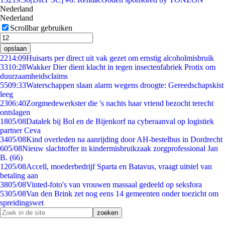
Nederland
Nederland
Scrollbar gebruiken
opslaan
22
14:09
Huisarts per direct uit vak gezet om ernstig alcoholmisbruik
33
10:28
Wakker Dier dient klacht in tegen insectenfabriek Protix om
duurzaamheidsclaims
55
09:33
Waterschappen slaan alarm wegens droogte: Gereedschapskist
leeg
23
06:40
Zorgmedewerkster die 's nachts haar vriend bezocht terecht
ontslagen
18
05/08
Datalek bij Bol en de Bijenkorf na cyberaanval op logistiek
partner Ceva
34
05/08
Kind overleden na aanrijding door AH-bestelbus in Dordrecht
6
05/08
Nieuw slachtoffer in kindermisbruikzaak zorgprofessional Jan
B. (66)
12
05/08
Accell, moederbedrijf Sparta en Batavus, vraagt uitstel van
betaling aan
38
05/08
Vinted-foto's van vrouwen massaal gedeeld op seksfora
53
05/08
Van den Brink zet nog eens 14 gemeenten onder toezicht om
spreidingswet