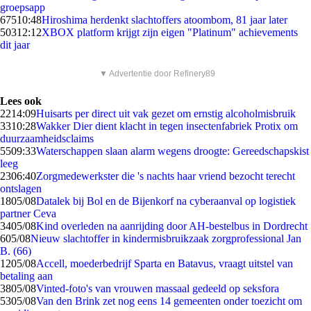
groepsapp
675
10:48
Hiroshima herdenkt slachtoffers atoombom, 81 jaar later
503
12:12
XBOX platform krijgt zijn eigen "Platinum" achievements
dit jaar
▼ Advertentie door Refinery89
Lees ook
22
14:09
Huisarts per direct uit vak gezet om ernstig alcoholmisbruik
33
10:28
Wakker Dier dient klacht in tegen insectenfabriek Protix om
duurzaamheidsclaims
55
09:33
Waterschappen slaan alarm wegens droogte: Gereedschapskist
leeg
23
06:40
Zorgmedewerkster die 's nachts haar vriend bezocht terecht
ontslagen
18
05/08
Datalek bij Bol en de Bijenkorf na cyberaanval op logistiek
partner Ceva
34
05/08
Kind overleden na aanrijding door AH-bestelbus in Dordrecht
6
05/08
Nieuw slachtoffer in kindermisbruikzaak zorgprofessional Jan
B. (66)
12
05/08
Accell, moederbedrijf Sparta en Batavus, vraagt uitstel van
betaling aan
38
05/08
Vinted-foto's van vrouwen massaal gedeeld op seksfora
53
05/08
Van den Brink zet nog eens 14 gemeenten onder toezicht om