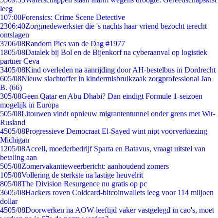
leeg
1
07:00
Forensics: Crime Scene Detective
23
06:40
Zorgmedewerkster die 's nachts haar vriend bezocht terecht
ontslagen
37
06/08
Random Pics van de Dag #1977
18
05/08
Datalek bij Bol en de Bijenkorf na cyberaanval op logistiek
partner Ceva
34
05/08
Kind overleden na aanrijding door AH-bestelbus in Dordrecht
6
05/08
Nieuw slachtoffer in kindermisbruikzaak zorgprofessional Jan
B. (66)
3
05/08
Geen Qatar en Abu Dhabi? Dan eindigt Formule 1-seizoen
mogelijk in Europa
5
05/08
Litouwen vindt opnieuw migrantentunnel onder grens met Wit-
Rusland
45
05/08
Progressieve Democraat El-Sayed wint nipt voorverkiezing
Michigan
12
05/08
Accell, moederbedrijf Sparta en Batavus, vraagt uitstel van
betaling aan
5
05/08
Zomervakantieweerbericht: aanhoudend zomers
1
05/08
Vollering de sterkste na lastige heuvelrit
8
05/08
The Division Resurgence nu gratis op pc
36
05/08
Hackers roven Coldcard-bitcoinwallets leeg voor 114 miljoen
dollar
45
05/08
Doorwerken na AOW-leeftijd vaker vastgelegd in cao's, moet