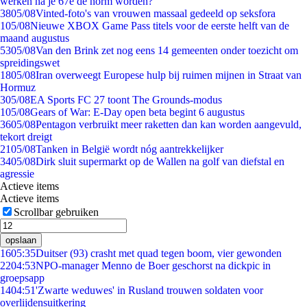
werken na je 67e de norm worden?
38
05/08
Vinted-foto's van vrouwen massaal gedeeld op seksfora
1
05/08
Nieuwe XBOX Game Pass titels voor de eerste helft van de
maand augustus
53
05/08
Van den Brink zet nog eens 14 gemeenten onder toezicht om
spreidingswet
18
05/08
Iran overweegt Europese hulp bij ruimen mijnen in Straat van
Hormuz
3
05/08
EA Sports FC 27 toont The Grounds-modus
1
05/08
Gears of War: E-Day open beta begint 6 augustus
36
05/08
Pentagon verbruikt meer raketten dan kan worden aangevuld,
tekort dreigt
21
05/08
Tanken in België wordt nóg aantrekkelijker
34
05/08
Dirk sluit supermarkt op de Wallen na golf van diefstal en
agressie
Actieve items
Actieve items
Scrollbar gebruiken
opslaan
16
05:35
Duitser (93) crasht met quad tegen boom, vier gewonden
22
04:53
NPO-manager Menno de Boer geschorst na dickpic in
groepsapp
14
04:51
'Zwarte weduwes' in Rusland trouwen soldaten voor
overlijdensuitkering