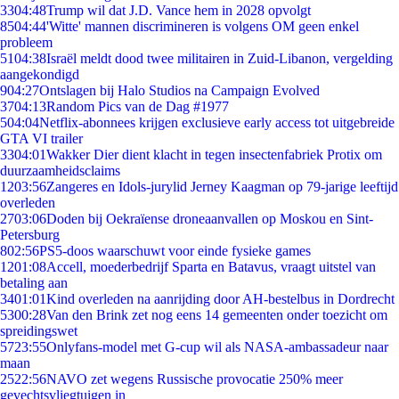
33
04:48
Trump wil dat J.D. Vance hem in 2028 opvolgt
85
04:44
'Witte' mannen discrimineren is volgens OM geen enkel
probleem
51
04:38
Israël meldt dood twee militairen in Zuid-Libanon, vergelding
aangekondigd
9
04:27
Ontslagen bij Halo Studios na Campaign Evolved
37
04:13
Random Pics van de Dag #1977
5
04:04
Netflix-abonnees krijgen exclusieve early access tot uitgebreide
GTA VI trailer
33
04:01
Wakker Dier dient klacht in tegen insectenfabriek Protix om
duurzaamheidsclaims
12
03:56
Zangeres en Idols-jurylid Jerney Kaagman op 79-jarige leeftijd
overleden
27
03:06
Doden bij Oekraïense droneaanvallen op Moskou en Sint-
Petersburg
8
02:56
PS5-doos waarschuwt voor einde fysieke games
12
01:08
Accell, moederbedrijf Sparta en Batavus, vraagt uitstel van
betaling aan
34
01:01
Kind overleden na aanrijding door AH-bestelbus in Dordrecht
53
00:28
Van den Brink zet nog eens 14 gemeenten onder toezicht om
spreidingswet
57
23:55
Onlyfans-model met G-cup wil als NASA-ambassadeur naar
maan
25
22:56
NAVO zet wegens Russische provocatie 250% meer
gevechtsvliegtuigen in