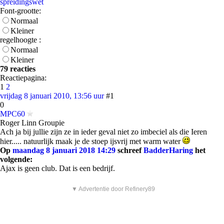
spreidingswet
Font-grootte:
Normaal
Kleiner
regelhoogte :
Normaal
Kleiner
79 reacties
Reactiepagina:
1
2
vrijdag 8 januari 2010, 13:56 uur
#1
0
MPC60
Roger Linn Groupie
Ach ja bij jullie zijn ze in ieder geval niet zo imbeciel als die Ieren
hier..... natuurlijk maak je de stoep ijsvrij met warm water
Op
maandag 8 januari 2018 14:29
schreef
BadderHaring
het
volgende:
Ajax is geen club. Dat is een bedrijf.
▼ Advertentie door Refinery89