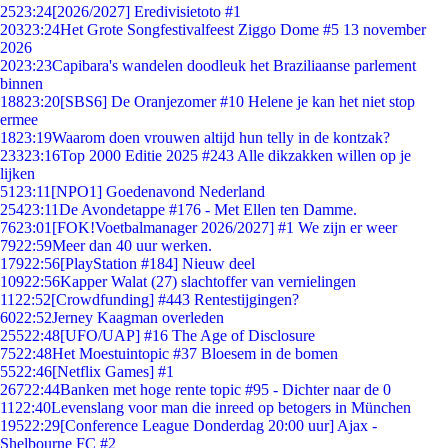
25
23:24
[2026/2027] Eredivisietoto #1
203
23:24
Het Grote Songfestivalfeest Ziggo Dome #5 13 november
2026
20
23:23
Capibara's wandelen doodleuk het Braziliaanse parlement
binnen
188
23:20
[SBS6] De Oranjezomer #10 Helene je kan het niet stop
ermee
18
23:19
Waarom doen vrouwen altijd hun telly in de kontzak?
233
23:16
Top 2000 Editie 2025 #243 Alle dikzakken willen op je
lijken
51
23:11
[NPO1] Goedenavond Nederland
254
23:11
De Avondetappe #176 - Met Ellen ten Damme.
76
23:01
[FOK!Voetbalmanager 2026/2027] #1 We zijn er weer
79
22:59
Meer dan 40 uur werken.
179
22:56
[PlayStation #184] Nieuw deel
109
22:56
Kapper Walat (27) slachtoffer van vernielingen
11
22:52
[Crowdfunding] #443 Rentestijgingen?
60
22:52
Jerney Kaagman overleden
255
22:48
[UFO/UAP] #16 The Age of Disclosure
75
22:48
Het Moestuintopic #37 Bloesem in de bomen
55
22:46
[Netflix Games] #1
267
22:44
Banken met hoge rente topic #95 - Dichter naar de 0
11
22:40
Levenslang voor man die inreed op betogers in München
195
22:29
[Conference League Donderdag 20:00 uur] Ajax -
Shelbourne FC #2