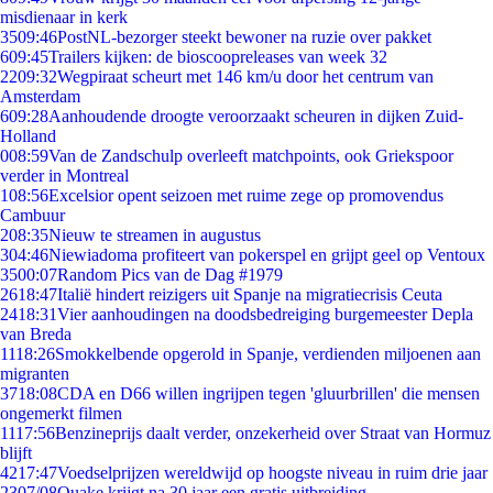
misdienaar in kerk
35
09:46
PostNL-bezorger steekt bewoner na ruzie over pakket
6
09:45
Trailers kijken: de bioscoopreleases van week 32
22
09:32
Wegpiraat scheurt met 146 km/u door het centrum van
Amsterdam
6
09:28
Aanhoudende droogte veroorzaakt scheuren in dijken Zuid-
Holland
0
08:59
Van de Zandschulp overleeft matchpoints, ook Griekspoor
verder in Montreal
1
08:56
Excelsior opent seizoen met ruime zege op promovendus
Cambuur
2
08:35
Nieuw te streamen in augustus
3
04:46
Niewiadoma profiteert van pokerspel en grijpt geel op Ventoux
35
00:07
Random Pics van de Dag #1979
26
18:47
Italië hindert reizigers uit Spanje na migratiecrisis Ceuta
24
18:31
Vier aanhoudingen na doodsbedreiging burgemeester Depla
van Breda
11
18:26
Smokkelbende opgerold in Spanje, verdienden miljoenen aan
migranten
37
18:08
CDA en D66 willen ingrijpen tegen 'gluurbrillen' die mensen
ongemerkt filmen
11
17:56
Benzineprijs daalt verder, onzekerheid over Straat van Hormuz
blijft
42
17:47
Voedselprijzen wereldwijd op hoogste niveau in ruim drie jaar
23
07/08
Quake krijgt na 30 jaar een gratis uitbreiding