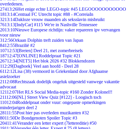
overledenen.
274
13:26
Het enige echte LEGO-topic #45 LEGOOOOOOOOOOO
18
13:14
Centraal FC Utrecht topic #88 - #CorreiaIn
32
13:14
Dakloze vrouw maanden als seksslavin misbruikt
76
13:13
[IndyCar] #115 We're in Nashville Tennessee
20
13:10
Nieuwe Europese richtlijn: vaker repareren ipv vervangen
voor nieuw
3
12:56
Orkaan Dolphin treft zuiden van Japan
84
12:55
Brazilië #2
107
12:53
[Breien] Deel 21, met zomerbreisels
187
12:47
[ONLINE] Roddelpraat Topic #21
267
12:34
[NET5] Het blok 2026 #32 Blokkendozen
1
12:29
[Dagboek] Veel aan hoofd - Deel 28
61
12:12
Lisa (38) vermoord in Griekenland door Afghaanse
asielzoeker
21
12:08
Rechtszaak dodelijk ongeluk uitgesteld vanwege vakantie
advocaat
121
12:07
Het RLS Social Media-topic #160 Zonder Kolonel!!
211
12:06
[NL] Street View Quiz [#122] - Loogisch toch
110
12:04
Roddelpraat onder vuur: ongepaste opmerkingen
minderjarigen deel 2
281
11:55
Post hier pas overleden muzikanten #32
80
11:50
De Bondgenoten Spoiler Topic #3
204
11:41
Verander een letter expert (7lettereditie) #50
19
11:36
Verander één letter. Expert # 75 (8 letters)