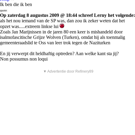
Ik ben die ik ben
quote:
Op zaterdag 8 augustus 2009 @ 18:44 schreef Lerny het volgende:
als het nou iemand van de SP was, dan zou ik zeker weten dat het
opzet was.....extreem linkse lui
Zoals Jan Marijnissen in de jaren 80 een keer is mishandeld door
isalmofascitische Grijze Wolven (Turken), omdat hij als toenmalig
gemeenteraadslid te Oss van leer trok tegen de Naziturken
En jij verwerpt dit heldhaftig optreden? Aan welke kant sta jij?
Non possumus non loqui
▼ Advertentie door Refinery89