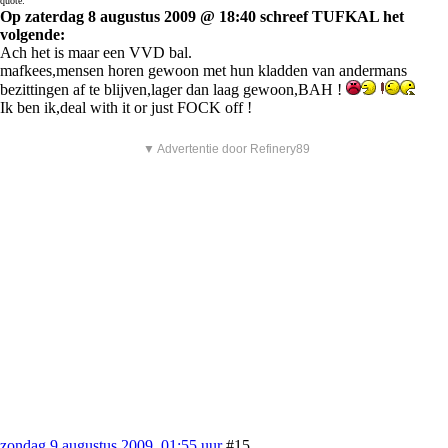
quote:
Op zaterdag 8 augustus 2009 @ 18:40 schreef TUFKAL het
volgende:
Ach het is maar een VVD bal.
mafkees,mensen horen gewoon met hun kladden van andermans
bezittingen af te blijven,lager dan laag gewoon,BAH !
Ik ben ik,deal with it or just FOCK off !
▼ Advertentie door Refinery89
zondag 9 augustus 2009, 01:55 uur
#15