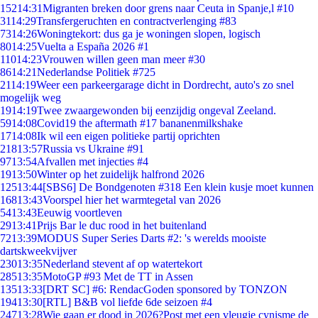
152
14:31
Migranten breken door grens naar Ceuta in Spanje,l #10
31
14:29
Transfergeruchten en contractverlenging #83
73
14:26
Woningtekort: dus ga je woningen slopen, logisch
80
14:25
Vuelta a España 2026 #1
110
14:23
Vrouwen willen geen man meer #30
86
14:21
Nederlandse Politiek #725
21
14:19
Weer een parkeergarage dicht in Dordrecht, auto's zo snel
mogelijk weg
19
14:19
Twee zwaargewonden bij eenzijdig ongeval Zeeland.
59
14:08
Covid19 the aftermath #17 bananenmilkshake
17
14:08
Ik wil een eigen politieke partij oprichten
218
13:57
Russia vs Ukraine #91
97
13:54
Afvallen met injecties #4
19
13:50
Winter op het zuidelijk halfrond 2026
125
13:44
[SBS6] De Bondgenoten #318 Een klein kusje moet kunnen
168
13:43
Voorspel hier het warmtegetal van 2026
54
13:43
Eeuwig voortleven
29
13:41
Prijs Bar le duc rood in het buitenland
72
13:39
MODUS Super Series Darts #2: 's werelds mooiste
dartskweekvijver
230
13:35
Nederland stevent af op watertekort
285
13:35
MotoGP #93 Met de TT in Assen
135
13:33
[DRT SC] #6: RendacGoden sponsored by TONZON
194
13:30
[RTL] B&B vol liefde 6de seizoen #4
247
13:28
Wie gaan er dood in 2026?Post met een vleugje cynisme de