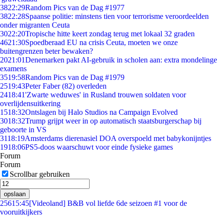
38
22:29
Random Pics van de Dag #1977
38
22:28
Spaanse politie: minstens tien voor terrorisme veroordeelden
onder migranten Ceuta
30
22:20
Tropische hitte keert zondag terug met lokaal 32 graden
46
21:30
Spoedberaad EU na crisis Ceuta, moeten we onze
buitengrenzen beter bewaken?
20
21:01
Denemarken pakt AI-gebruik in scholen aan: extra mondelinge
examens
35
19:58
Random Pics van de Dag #1979
25
19:43
Peter Faber (82) overleden
24
18:41
'Zwarte weduwes' in Rusland trouwen soldaten voor
overlijdensuitkering
15
18:32
Ontslagen bij Halo Studios na Campaign Evolved
30
18:32
Trump grijpt weer in op automatisch staatsburgerschap bij
geboorte in VS
31
18:19
Amsterdams dierenasiel DOA overspoeld met babykonijntjes
19
18:06
PS5-doos waarschuwt voor einde fysieke games
Forum
Forum
Scrollbar gebruiken
opslaan
256
15:45
[Videoland] B&B vol liefde 6de seizoen #1 voor de
vooruitkijkers