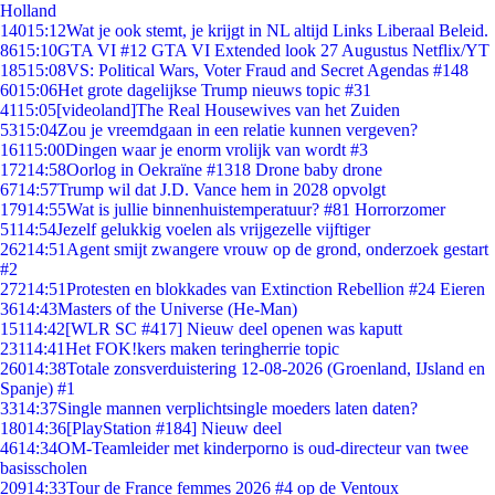
Holland
140
15:12
Wat je ook stemt, je krijgt in NL altijd Links Liberaal Beleid.
86
15:10
GTA VI #12 GTA VI Extended look 27 Augustus Netflix/YT
185
15:08
VS: Political Wars, Voter Fraud and Secret Agendas #148
60
15:06
Het grote dagelijkse Trump nieuws topic #31
41
15:05
[videoland]The Real Housewives van het Zuiden
53
15:04
Zou je vreemdgaan in een relatie kunnen vergeven?
161
15:00
Dingen waar je enorm vrolijk van wordt #3
172
14:58
Oorlog in Oekraïne #1318 Drone baby drone
67
14:57
Trump wil dat J.D. Vance hem in 2028 opvolgt
179
14:55
Wat is jullie binnenhuistemperatuur? #81 Horrorzomer
51
14:54
Jezelf gelukkig voelen als vrijgezelle vijftiger
262
14:51
Agent smijt zwangere vrouw op de grond, onderzoek gestart
#2
272
14:51
Protesten en blokkades van Extinction Rebellion #24 Eieren
36
14:43
Masters of the Universe (He-Man)
151
14:42
[WLR SC #417] Nieuw deel openen was kaputt
231
14:41
Het FOK!kers maken teringherrie topic
260
14:38
Totale zonsverduistering 12-08-2026 (Groenland, IJsland en
Spanje) #1
33
14:37
Single mannen verplichtsingle moeders laten daten?
180
14:36
[PlayStation #184] Nieuw deel
46
14:34
OM-Teamleider met kinderporno is oud-directeur van twee
basisscholen
209
14:33
Tour de France femmes 2026 #4 op de Ventoux