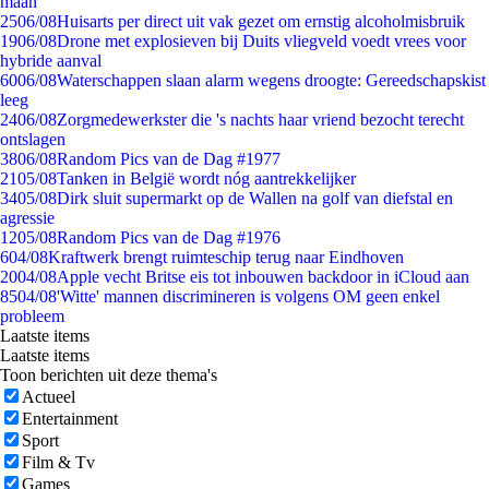
maan
25
06/08
Huisarts per direct uit vak gezet om ernstig alcoholmisbruik
19
06/08
Drone met explosieven bij Duits vliegveld voedt vrees voor
hybride aanval
60
06/08
Waterschappen slaan alarm wegens droogte: Gereedschapskist
leeg
24
06/08
Zorgmedewerkster die 's nachts haar vriend bezocht terecht
ontslagen
38
06/08
Random Pics van de Dag #1977
21
05/08
Tanken in België wordt nóg aantrekkelijker
34
05/08
Dirk sluit supermarkt op de Wallen na golf van diefstal en
agressie
12
05/08
Random Pics van de Dag #1976
6
04/08
Kraftwerk brengt ruimteschip terug naar Eindhoven
20
04/08
Apple vecht Britse eis tot inbouwen backdoor in iCloud aan
85
04/08
'Witte' mannen discrimineren is volgens OM geen enkel
probleem
Laatste items
Laatste items
Toon berichten uit deze thema's
Actueel
Entertainment
Sport
Film & Tv
Games