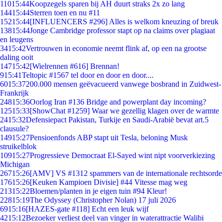
110
15:44
Koopzegels sparen bij AH duurt straks 2x zo lang
144
15:44
Sterren toen en nu #11
152
15:44
[INFLUENCERS #296] Alles is welkom kneuzing of breuk
138
15:44
Jonge Cambridge professor stapt op na claims over plagiaat
en leugens
34
15:42
Vertrouwen in economie neemt flink af, op een na grootse
daling ooit
147
15:42
[Wielrennen #616] Brennan!
9
15:41
Teltopic #1567 tel door en door en door....
60
15:37
200.000 mensen geëvacueerd vanwege bosbrand in Zuidwest-
Frankrijk
248
15:36
Oorlog Iran #136 Bridge and powerplant day incoming?
125
15:33
[ShowChat #1259] Waar we gezellig klagen over de warmte
24
15:32
Defensiepact Pakistan, Turkije en Saudi-Arabië bevat art.5
clausule?
149
15:27
Pensioenfonds ABP stapt uit Tesla, beloning Musk
struikelblok
109
15:27
Progressieve Democraat El-Sayed wint nipt voorverkiezing
Michigan
267
15:26
[AMV] VS #1312 spammers van de internationale rechtsorde
176
15:26
[Keuken Kampioen Divisie] #44 Vitesse mag weg
213
15:22
Bloemen/planten in je eigen tuin #94 Kleur!
228
15:19
The Odyssey (Christopher Nolan) 17 juli 2026
69
15:16
[HAZES-gate #118] Echt een leuk wijf
42
15:12
Bezoeker verliest deel van vinger in waterattractie Walibi