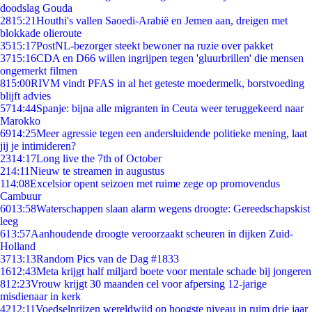
doodslag Gouda
28
15:21
Houthi's vallen Saoedi-Arabië en Jemen aan, dreigen met
blokkade olieroute
35
15:17
PostNL-bezorger steekt bewoner na ruzie over pakket
37
15:16
CDA en D66 willen ingrijpen tegen 'gluurbrillen' die mensen
ongemerkt filmen
8
15:00
RIVM vindt PFAS in al het geteste moedermelk, borstvoeding
blijft advies
57
14:44
Spanje: bijna alle migranten in Ceuta weer teruggekeerd naar
Marokko
69
14:25
Meer agressie tegen een andersluidende politieke mening, laat
jij je intimideren?
23
14:17
Long live the 7th of October
2
14:11
Nieuw te streamen in augustus
1
14:08
Excelsior opent seizoen met ruime zege op promovendus
Cambuur
60
13:58
Waterschappen slaan alarm wegens droogte: Gereedschapskist
leeg
6
13:57
Aanhoudende droogte veroorzaakt scheuren in dijken Zuid-
Holland
37
13:13
Random Pics van de Dag #1833
16
12:43
Meta krijgt half miljard boete voor mentale schade bij jongeren
8
12:23
Vrouw krijgt 30 maanden cel voor afpersing 12-jarige
misdienaar in kerk
42
12:11
Voedselprijzen wereldwijd op hoogste niveau in ruim drie jaar