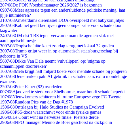
2
07/08
De FOK!Voetbalmanager 2026/2027 is begonnen
69
07/08
Meer agressie tegen een andersluidende politieke mening, laat
jij je intimideren?
31
07/08
Amsterdams dierenasiel DOA overspoeld met babykonijntjes
29
07/08
Kabinet geeft bedrijven geen compensatie voor schade door
laagwater
24
07/08
OM eist TBS tegen verwarde man die agenten stak met
aardappelschilmesje
30
07/08
Tropische hitte keert zondag terug met lokaal 32 graden
30
07/08
Trump grijpt weer in op automatisch staatsburgerschap bij
geboorte in VS
56
07/08
Dikke Van Dale neemt 'vulvalippen' op: 'stigma op
schaamlippen doorbreken'
16
07/08
Meta krijgt half miljard boete voor mentale schade bij jongeren
20
07/08
Denemarken pakt AI-gebruik in scholen aan: extra mondelinge
examens
25
07/08
Peter Faber (82) overleden
0
07/08
Ajax veel te sterk voor Shelbourne, maar houdt schade beperkt
1
07/08
Nieuwkomers schitteren bij ruime Europese zege FC Twente
19
07/08
Random Pics van de Dag #1978
15
06/08
Ontslagen bij Halo Studios na Campaign Evolved
19
06/08
PS5-doos waarschuwt voor einde fysieke games
2
06/08
Le Court wint na nerveuze finale, Pieterse derde
29
06/08
NPO-manager Menno de Boer geschorst na dickpic in