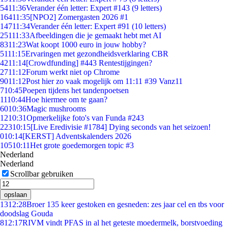
54
11:36
Verander één letter: Expert #143 (9 letters)
164
11:35
[NPO2] Zomergasten 2026 #1
147
11:34
Verander één letter: Expert #91 (10 letters)
251
11:33
Afbeeldingen die je gemaakt hebt met AI
83
11:23
Wat koopt 1000 euro in jouw hobby?
51
11:15
Ervaringen met gezondheidsverklaring CBR
42
11:14
[Crowdfunding] #443 Rentestijgingen?
27
11:12
Forum werkt niet op Chrome
90
11:12
Post hier zo vaak mogelijk om 11:11 #39 Vanz11
7
10:45
Poepen tijdens het tandenpoetsen
11
10:44
Hoe hiermee om te gaan?
60
10:36
Magic mushrooms
12
10:31
Opmerkelijke foto's van Funda #243
223
10:15
[Live Eredivisie #1784] Dying seconds van het seizoen!
0
10:14
[KERST] Adventskalenders 2026
105
10:11
Het grote goedemorgen topic #3
Nederland
Nederland
Scrollbar gebruiken
opslaan
13
12:28
Broer 135 keer gestoken en gesneden: zes jaar cel en tbs voor
doodslag Gouda
8
12:17
RIVM vindt PFAS in al het geteste moedermelk, borstvoeding