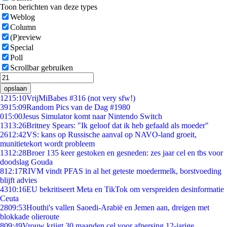
Toon berichten van deze types
Weblog
Column
(P)review
Special
Poll
Scrollbar gebruiken
opslaan
12
15:10
VrijMiBabes #316 (not very sfw!)
39
15:09
Random Pics van de Dag #1980
0
15:00
Jesus Simulator komt naar Nintendo Switch
13
13:26
Britney Spears: "Ik geloof dat ik heb gefaald als moeder"
26
12:42
VS: kans op Russische aanval op NAVO-land groeit,
munitietekort wordt probleem
13
12:28
Broer 135 keer gestoken en gesneden: zes jaar cel en tbs voor
doodslag Gouda
8
12:17
RIVM vindt PFAS in al het geteste moedermelk, borstvoeding
blijft advies
43
10:16
EU bekritiseert Meta en TikTok om verspreiden desinformatie
Ceuta
28
09:53
Houthi's vallen Saoedi-Arabië en Jemen aan, dreigen met
blokkade olieroute
8
09:49
Vrouw krijgt 30 maanden cel voor afpersing 12-jarige