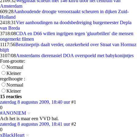
21
09:32
Wegpiraat scheurt met 146 km/u door het centrum van
Amsterdam
6
09:28
Aanhoudende droogte veroorzaakt scheuren in dijken Zuid-
Holland
24
18:31
Vier aanhoudingen na doodsbedreiging burgemeester Depla
van Breda
37
18:08
CDA en D66 willen ingrijpen tegen 'gluurbrillen' die mensen
ongemerkt filmen
11
17:56
Benzineprijs daalt verder, onzekerheid over Straat van Hormuz
blijft
31
07/08
Amsterdams dierenasiel DOA overspoeld met babykonijntjes
Font-grootte:
Normaal
Kleiner
regelhoogte :
Normaal
Kleiner
15 reacties
zaterdag 8 augustus 2009, 18:40 uur
#1
0
#ANONIEM
Ach het is maar een VVD bal.
zaterdag 8 augustus 2009, 18:41 uur
#2
0
xBlackHeart