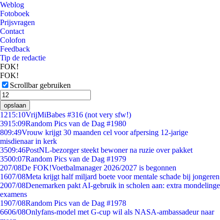
Weblog
Fotoboek
Prijsvragen
Contact
Colofon
Feedback
Tip de redactie
FOK!
FOK!
Scrollbar gebruiken
opslaan
12
15:10
VrijMiBabes #316 (not very sfw!)
39
15:09
Random Pics van de Dag #1980
8
09:49
Vrouw krijgt 30 maanden cel voor afpersing 12-jarige
misdienaar in kerk
35
09:46
PostNL-bezorger steekt bewoner na ruzie over pakket
35
00:07
Random Pics van de Dag #1979
2
07/08
De FOK!Voetbalmanager 2026/2027 is begonnen
16
07/08
Meta krijgt half miljard boete voor mentale schade bij jongeren
20
07/08
Denemarken pakt AI-gebruik in scholen aan: extra mondelinge
examens
19
07/08
Random Pics van de Dag #1978
66
06/08
Onlyfans-model met G-cup wil als NASA-ambassadeur naar