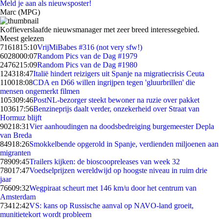
Meld je aan als nieuwsposter!
Marc (MPG)
Koffieverslaafde nieuwsmanager met zeer breed interessegebied.
Meest gelezen
71618
15:10
VrijMiBabes #316 (not very sfw!)
60280
00:07
Random Pics van de Dag #1979
24762
15:09
Random Pics van de Dag #1980
1243
18:47
Italië hindert reizigers uit Spanje na migratiecrisis Ceuta
1100
18:08
CDA en D66 willen ingrijpen tegen 'gluurbrillen' die
mensen ongemerkt filmen
1053
09:46
PostNL-bezorger steekt bewoner na ruzie over pakket
1036
17:56
Benzineprijs daalt verder, onzekerheid over Straat van
Hormuz blijft
902
18:31
Vier aanhoudingen na doodsbedreiging burgemeester Depla
van Breda
849
18:26
Smokkelbende opgerold in Spanje, verdienden miljoenen aan
migranten
789
09:45
Trailers kijken: de bioscoopreleases van week 32
780
17:47
Voedselprijzen wereldwijd op hoogste niveau in ruim drie
jaar
766
09:32
Wegpiraat scheurt met 146 km/u door het centrum van
Amsterdam
734
12:42
VS: kans op Russische aanval op NAVO-land groeit,
munitietekort wordt probleem