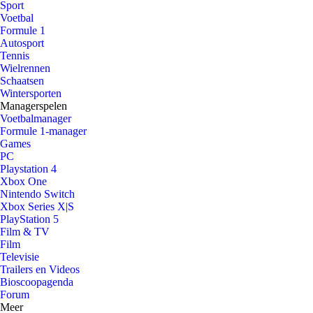
Sport
Voetbal
Formule 1
Autosport
Tennis
Wielrennen
Schaatsen
Wintersporten
Managerspelen
Voetbalmanager
Formule 1-manager
Games
PC
Playstation 4
Xbox One
Nintendo Switch
Xbox Series X|S
PlayStation 5
Film & TV
Film
Televisie
Trailers en Videos
Bioscoopagenda
Forum
Meer