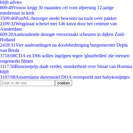
blijft advies
8
09:49
Vrouw krijgt 30 maanden cel voor afpersing 12-jarige
misdienaar in kerk
35
09:46
PostNL-bezorger steekt bewoner na ruzie over pakket
21
09:32
Wegpiraat scheurt met 146 km/u door het centrum van
Amsterdam
6
09:28
Aanhoudende droogte veroorzaakt scheuren in dijken Zuid-
Holland
24
18:31
Vier aanhoudingen na doodsbedreiging burgemeester Depla
van Breda
37
18:08
CDA en D66 willen ingrijpen tegen 'gluurbrillen' die mensen
ongemerkt filmen
11
17:56
Benzineprijs daalt verder, onzekerheid over Straat van Hormuz
blijft
31
07/08
Amsterdams dierenasiel DOA overspoeld met babykonijntjes