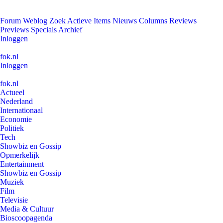
Forum
Weblog
Zoek
Actieve Items
Nieuws
Columns
Reviews
Previews
Specials
Archief
Inloggen
fok.nl
Inloggen
fok.nl
Actueel
Nederland
Internationaal
Economie
Politiek
Tech
Showbiz en Gossip
Opmerkelijk
Entertainment
Showbiz en Gossip
Muziek
Film
Televisie
Media & Cultuur
Bioscoopagenda