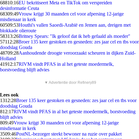
688
10:16
EU bekritiseert Meta en TikTok om verspreiden
desinformatie Ceuta
683
09:49
Vrouw krijgt 30 maanden cel voor afpersing 12-jarige
misdienaar in kerk
605
09:53
Houthi's vallen Saoedi-Arabië en Jemen aan, dreigen met
blokkade olieroute
583
13:26
Britney Spears: "Ik geloof dat ik heb gefaald als moeder"
571
12:28
Broer 135 keer gestoken en gesneden: zes jaar cel en tbs voor
doodslag Gouda
487
09:28
Aanhoudende droogte veroorzaakt scheuren in dijken Zuid-
Holland
419
12:17
RIVM vindt PFAS in al het geteste moedermelk,
borstvoeding blijft advies
▼ Advertentie door Refinery89
Lees ook
13
12:28
Broer 135 keer gestoken en gesneden: zes jaar cel en tbs voor
doodslag Gouda
8
12:17
RIVM vindt PFAS in al het geteste moedermelk, borstvoeding
blijft advies
8
09:49
Vrouw krijgt 30 maanden cel voor afpersing 12-jarige
misdienaar in kerk
35
09:46
PostNL-bezorger steekt bewoner na ruzie over pakket