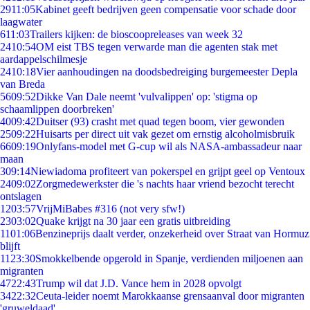
29
11:05
Kabinet geeft bedrijven geen compensatie voor schade door
laagwater
6
11:03
Trailers kijken: de bioscoopreleases van week 32
24
10:54
OM eist TBS tegen verwarde man die agenten stak met
aardappelschilmesje
24
10:18
Vier aanhoudingen na doodsbedreiging burgemeester Depla
van Breda
56
09:52
Dikke Van Dale neemt 'vulvalippen' op: 'stigma op
schaamlippen doorbreken'
40
09:42
Duitser (93) crasht met quad tegen boom, vier gewonden
25
09:22
Huisarts per direct uit vak gezet om ernstig alcoholmisbruik
66
09:19
Onlyfans-model met G-cup wil als NASA-ambassadeur naar
maan
3
09:14
Niewiadoma profiteert van pokerspel en grijpt geel op Ventoux
24
09:02
Zorgmedewerkster die 's nachts haar vriend bezocht terecht
ontslagen
12
03:57
VrijMiBabes #316 (not very sfw!)
23
03:02
Quake krijgt na 30 jaar een gratis uitbreiding
11
01:06
Benzineprijs daalt verder, onzekerheid over Straat van Hormuz
blijft
11
23:30
Smokkelbende opgerold in Spanje, verdienden miljoenen aan
migranten
47
22:43
Trump wil dat J.D. Vance hem in 2028 opvolgt
34
22:32
Ceuta-leider noemt Marokkaanse grensaanval door migranten
'gruweldaad'