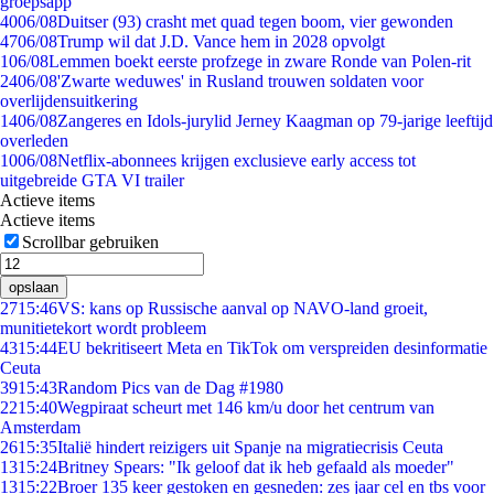
groepsapp
40
06/08
Duitser (93) crasht met quad tegen boom, vier gewonden
47
06/08
Trump wil dat J.D. Vance hem in 2028 opvolgt
1
06/08
Lemmen boekt eerste profzege in zware Ronde van Polen-rit
24
06/08
'Zwarte weduwes' in Rusland trouwen soldaten voor
overlijdensuitkering
14
06/08
Zangeres en Idols-jurylid Jerney Kaagman op 79-jarige leeftijd
overleden
10
06/08
Netflix-abonnees krijgen exclusieve early access tot
uitgebreide GTA VI trailer
Actieve items
Actieve items
Scrollbar gebruiken
opslaan
27
15:46
VS: kans op Russische aanval op NAVO-land groeit,
munitietekort wordt probleem
43
15:44
EU bekritiseert Meta en TikTok om verspreiden desinformatie
Ceuta
39
15:43
Random Pics van de Dag #1980
22
15:40
Wegpiraat scheurt met 146 km/u door het centrum van
Amsterdam
26
15:35
Italië hindert reizigers uit Spanje na migratiecrisis Ceuta
13
15:24
Britney Spears: "Ik geloof dat ik heb gefaald als moeder"
13
15:22
Broer 135 keer gestoken en gesneden: zes jaar cel en tbs voor