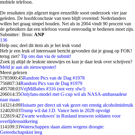
mobiele telefoon.
De resultaten zijn afgezet tegen eenzelfde soort onderzoek vier jaar
geleden. De hoofdconclusie van toen blijft overeind: Nederlanders
willen het graag simpel houden. Net als in 2004 vindt 90 procent van
de gebruikers dat een telefoon vooral eenvoudig te bedienen moet zijn.
Submitter:
Bron:
ANP
136
Help ons; deel dit item als je het leuk vond
Heb je een leuk of interessant bericht gevonden dat je graag op FOK!
terug ziet?
Tip ons dan via de submit!
Zoek jij altijd de leukste nieuwtjes en kun je daar leuk over schrijven?
Meld je aan als nieuwsposter!
Meest gelezen
57859
00:45
Random Pics van de Dag #1978
7568
07:34
Random Pics van de Dag #1979
4957
08:03
VrijMiBabes #316 (not very sfw!)
2060
14:35
Onlyfans-model met G-cup wil als NASA-ambassadeur
naar maan
1432
14:09
Huisarts per direct uit vak gezet om ernstig alcoholmisbruik
1240
20:03
Trump wil dat J.D. Vance hem in 2028 opvolgt
1228
19:42
'Zwarte weduwes' in Rusland trouwen soldaten voor
overlijdensuitkering
1141
09:33
Waterschappen slaan alarm wegens droogte:
Gereedschapskist leeg