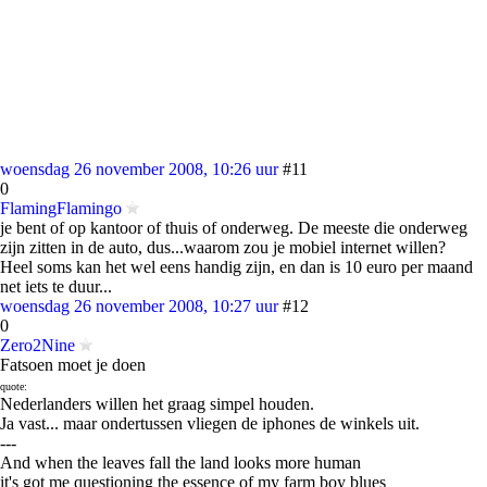
woensdag 26 november 2008, 10:26 uur
#11
0
FlamingFlamingo
je bent of op kantoor of thuis of onderweg. De meeste die onderweg
zijn zitten in de auto, dus...waarom zou je mobiel internet willen?
Heel soms kan het wel eens handig zijn, en dan is 10 euro per maand
net iets te duur...
woensdag 26 november 2008, 10:27 uur
#12
0
Zero2Nine
Fatsoen moet je doen
quote:
Nederlanders willen het graag simpel houden.
Ja vast... maar ondertussen vliegen de iphones de winkels uit.
---
And when the leaves fall the land looks more human
it's got me questioning the essence of my farm boy blues