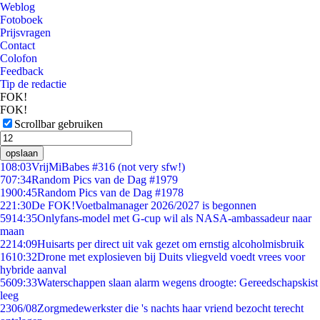
Weblog
Fotoboek
Prijsvragen
Contact
Colofon
Feedback
Tip de redactie
FOK!
FOK!
Scrollbar gebruiken
opslaan
1
08:03
VrijMiBabes #316 (not very sfw!)
7
07:34
Random Pics van de Dag #1979
19
00:45
Random Pics van de Dag #1978
2
21:30
De FOK!Voetbalmanager 2026/2027 is begonnen
59
14:35
Onlyfans-model met G-cup wil als NASA-ambassadeur naar
maan
22
14:09
Huisarts per direct uit vak gezet om ernstig alcoholmisbruik
16
10:32
Drone met explosieven bij Duits vliegveld voedt vrees voor
hybride aanval
56
09:33
Waterschappen slaan alarm wegens droogte: Gereedschapskist
leeg
23
06/08
Zorgmedewerkster die 's nachts haar vriend bezocht terecht