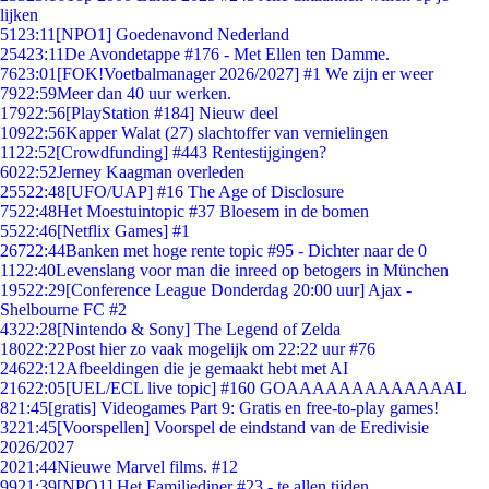
lijken
51
23:11
[NPO1] Goedenavond Nederland
254
23:11
De Avondetappe #176 - Met Ellen ten Damme.
76
23:01
[FOK!Voetbalmanager 2026/2027] #1 We zijn er weer
79
22:59
Meer dan 40 uur werken.
179
22:56
[PlayStation #184] Nieuw deel
109
22:56
Kapper Walat (27) slachtoffer van vernielingen
11
22:52
[Crowdfunding] #443 Rentestijgingen?
60
22:52
Jerney Kaagman overleden
255
22:48
[UFO/UAP] #16 The Age of Disclosure
75
22:48
Het Moestuintopic #37 Bloesem in de bomen
55
22:46
[Netflix Games] #1
267
22:44
Banken met hoge rente topic #95 - Dichter naar de 0
11
22:40
Levenslang voor man die inreed op betogers in München
195
22:29
[Conference League Donderdag 20:00 uur] Ajax -
Shelbourne FC #2
43
22:28
[Nintendo & Sony] The Legend of Zelda
180
22:22
Post hier zo vaak mogelijk om 22:22 uur #76
246
22:12
Afbeeldingen die je gemaakt hebt met AI
216
22:05
[UEL/ECL live topic] #160 GOAAAAAAAAAAAAAL
8
21:45
[gratis] Videogames Part 9: Gratis en free-to-play games!
32
21:45
[Voorspellen] Voorspel de eindstand van de Eredivisie
2026/2027
20
21:44
Nieuwe Marvel films. #12
99
21:39
[NPO1] Het Familiediner #23 - te allen tijden