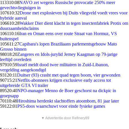
1133
10:08
NAVO zet wegens Russische provocatie 250% meer
gevechtsvliegtuigen in
1076
10:32
Drone met explosieven bij Duits vliegveld voedt vrees voor
hybride aanval
1066
10:28
Wakker Dier dient klacht in tegen insectenfabriek Protix om
duurzaamheidsclaims
1061
10:16
Iran en Oman eens over route Straat van Hormuz, VS
buitenspel
1056
11:27
Capibara's lopen Braziliaans parlementsgebouw Mato
Grosso binnen
980
18:20
Zangeres en Idols-jurylid Jerney Kaagman op 79-jarige
leeftijd overleden
979
10:59
Israël meldt dood twee militairen in Zuid-Libanon,
vergelding aangekondigd
931
20:11
Duitser (93) crasht met quad tegen boom, vier gewonden
907
15:21
Netflix-abonnees krijgen exclusieve early access tot
uitgebreide GTA VI trailer
895
20:40
NPO-manager Menno de Boer geschorst na dickpic in
groepsapp
701
10:48
Hiroshima herdenkt slachtoffers atoombom, 81 jaar later
591
22:01
PS5-doos waarschuwt voor einde fysieke games
▼ Advertentie door Refinery89