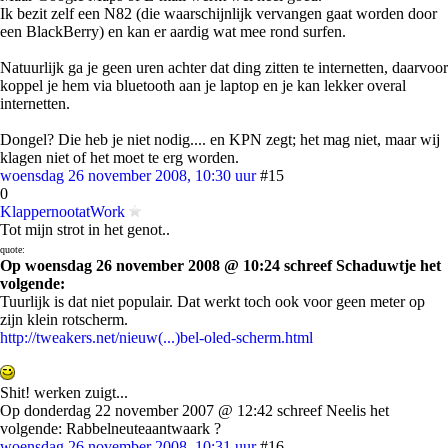
Ik bezit zelf een N82 (die waarschijnlijk vervangen gaat worden door
een BlackBerry) en kan er aardig wat mee rond surfen.
Natuurlijk ga je geen uren achter dat ding zitten te internetten, daarvoor
koppel je hem via bluetooth aan je laptop en je kan lekker overal
internetten.
Dongel? Die heb je niet nodig.... en KPN zegt; het mag niet, maar wij
klagen niet of het moet te erg worden.
woensdag 26 november 2008, 10:30 uur
#15
0
KlappernootatWork
Tot mijn strot in het genot..
quote:
Op woensdag 26 november 2008 @ 10:24 schreef Schaduwtje het
volgende:
Tuurlijk is dat niet populair. Dat werkt toch ook voor geen meter op
zijn klein rotscherm.
http://tweakers.net/nieuw(...)bel-oled-scherm.html
Shit! werken zuigt...
Op donderdag 22 november 2007 @ 12:42 schreef Neelis het
volgende: Rabbelneuteaantwaark ?
woensdag 26 november 2008, 10:31 uur
#16