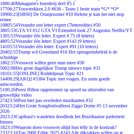
18
06:40
Managarm's boerderij deel #5.1
177
06:27
Touwtrekken 2.0 #636 - Team 1 beste team *G* *O*
189
06:23
[SBS6] De Oranjezomer #10 Helene je kan het niet stop
ermee
198
05:54
Verander een letter expert (7lettereditie) #50
38
05:53
GTA VI #12 GTA VI Extended look 27 Augustus Netflix/YT
13
05:53
Verander één letter. Expert # 75 (8 letters)
48
05:52
Verander één letter: Expert #143 (9 letters)
141
05:51
Verander één letter: Expert #91 (10 letters)
204
02:55
Trump wil Groenland #16 Het opengrensbeleid is de
schuldige
18
02:55
Vrouwen willen geen man meer #30
50
02:08
Het grote dagelijkse Trump nieuws topic #31
181
01:55
[ONLINE] Roddelpraat Topic #21
144
00:29
[AKQ] #3384 Topic met vragen. En soms goede
antwoorden.
51
00:26
Perez Hilton opgenomen op spoed na uitzenden van
gruwelijke video
274
23:56
Post hier pas overleden muzikanten #32
203
23:24
Het Grote Songfestivalfeest Ziggo Dome #5 13 november
2026
20
23:23
Capibara's wandelen doodleuk het Braziliaanse parlement
binnen
18
23:19
Waarom doen vrouwen altijd hun telly in de kontzak?
233
23:16
Top 2000 Editie 2025 #243 Alle dikzakken willen op je