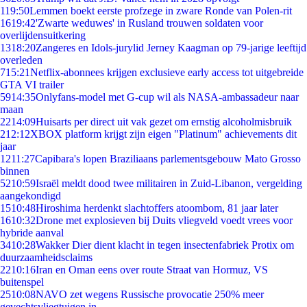
1
19:50
Lemmen boekt eerste profzege in zware Ronde van Polen-rit
16
19:42
'Zwarte weduwes' in Rusland trouwen soldaten voor
overlijdensuitkering
13
18:20
Zangeres en Idols-jurylid Jerney Kaagman op 79-jarige leeftijd
overleden
7
15:21
Netflix-abonnees krijgen exclusieve early access tot uitgebreide
GTA VI trailer
59
14:35
Onlyfans-model met G-cup wil als NASA-ambassadeur naar
maan
22
14:09
Huisarts per direct uit vak gezet om ernstig alcoholmisbruik
2
12:12
XBOX platform krijgt zijn eigen "Platinum" achievements dit
jaar
12
11:27
Capibara's lopen Braziliaans parlementsgebouw Mato Grosso
binnen
52
10:59
Israël meldt dood twee militairen in Zuid-Libanon, vergelding
aangekondigd
15
10:48
Hiroshima herdenkt slachtoffers atoombom, 81 jaar later
16
10:32
Drone met explosieven bij Duits vliegveld voedt vrees voor
hybride aanval
34
10:28
Wakker Dier dient klacht in tegen insectenfabriek Protix om
duurzaamheidsclaims
22
10:16
Iran en Oman eens over route Straat van Hormuz, VS
buitenspel
25
10:08
NAVO zet wegens Russische provocatie 250% meer
gevechtsvliegtuigen in