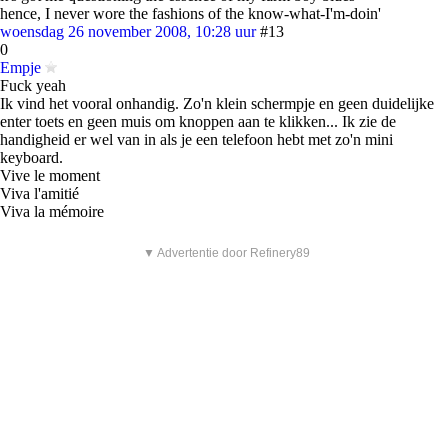
hence, I never wore the fashions of the know-what-I'm-doin'
woensdag 26 november 2008, 10:28 uur
#13
0
Empje
Fuck yeah
Ik vind het vooral onhandig. Zo'n klein schermpje en geen duidelijke
enter toets en geen muis om knoppen aan te klikken... Ik zie de
handigheid er wel van in als je een telefoon hebt met zo'n mini
keyboard.
Vive le moment
Viva l'amitié
Viva la mémoire
▼ Advertentie door Refinery89