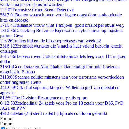
werken na je 67e de norm worden?
1
17:07
Forensics: Crime Scene Detective
56
17:01
Boeren waarschuwen voor lagere oogst door aanhoudende
hitte en droogte
17
16:41
Italiaanse vrouw wint 1 miljoen, gooit kraslot per abuis weg
18
16:36
Datalek bij Bol en de Bijenkorf na cyberaanval op logistiek
partner Ceva
1
16:26
Trailers kijken: de bioscoopreleases van week 32
23
16:12
Zorgmedewerkster die 's nachts haar vriend bezocht terecht
ontslagen
36
15:56
Hackers roven Coldcard-bitcoinwallets leeg voor 114 miljoen
dollar
3
15:13
Geen Qatar en Abu Dhabi? Dan eindigt Formule 1-seizoen
mogelijk in Europa
31
13:00
Spaanse politie: minstens tien voor terrorisme veroordeelden
onder migranten Ceuta
34
12:59
Dirk sluit supermarkt op de Wallen na golf van diefstal en
agressie
8
12:53
The Division Resurgence nu gratis op pc
64
12:53
Zetelpeiling: 24 zetels voor Pro en 18 zetels voor D66, FvD,
JA21 en PVV
49
12:44
Man (25) sterft nadat hij lijm als condoom gebruikt
Forum
Forum