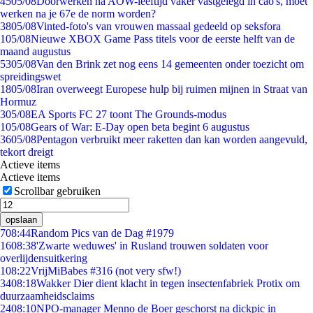
45
05/08
Doorwerken na AOW-leeftijd vaker vastgelegd in cao's, moet
werken na je 67e de norm worden?
38
05/08
Vinted-foto's van vrouwen massaal gedeeld op seksfora
1
05/08
Nieuwe XBOX Game Pass titels voor de eerste helft van de
maand augustus
53
05/08
Van den Brink zet nog eens 14 gemeenten onder toezicht om
spreidingswet
18
05/08
Iran overweegt Europese hulp bij ruimen mijnen in Straat van
Hormuz
3
05/08
EA Sports FC 27 toont The Grounds-modus
1
05/08
Gears of War: E-Day open beta begint 6 augustus
36
05/08
Pentagon verbruikt meer raketten dan kan worden aangevuld,
tekort dreigt
Actieve items
Actieve items
Scrollbar gebruiken
opslaan
7
08:44
Random Pics van de Dag #1979
16
08:38
'Zwarte weduwes' in Rusland trouwen soldaten voor
overlijdensuitkering
1
08:22
VrijMiBabes #316 (not very sfw!)
34
08:18
Wakker Dier dient klacht in tegen insectenfabriek Protix om
duurzaamheidsclaims
24
08:10
NPO-manager Menno de Boer geschorst na dickpic in