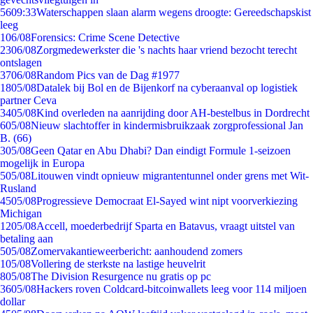
56
09:33
Waterschappen slaan alarm wegens droogte: Gereedschapskist
leeg
1
06/08
Forensics: Crime Scene Detective
23
06/08
Zorgmedewerkster die 's nachts haar vriend bezocht terecht
ontslagen
37
06/08
Random Pics van de Dag #1977
18
05/08
Datalek bij Bol en de Bijenkorf na cyberaanval op logistiek
partner Ceva
34
05/08
Kind overleden na aanrijding door AH-bestelbus in Dordrecht
6
05/08
Nieuw slachtoffer in kindermisbruikzaak zorgprofessional Jan
B. (66)
3
05/08
Geen Qatar en Abu Dhabi? Dan eindigt Formule 1-seizoen
mogelijk in Europa
5
05/08
Litouwen vindt opnieuw migrantentunnel onder grens met Wit-
Rusland
45
05/08
Progressieve Democraat El-Sayed wint nipt voorverkiezing
Michigan
12
05/08
Accell, moederbedrijf Sparta en Batavus, vraagt uitstel van
betaling aan
5
05/08
Zomervakantieweerbericht: aanhoudend zomers
1
05/08
Vollering de sterkste na lastige heuvelrit
8
05/08
The Division Resurgence nu gratis op pc
36
05/08
Hackers roven Coldcard-bitcoinwallets leeg voor 114 miljoen
dollar