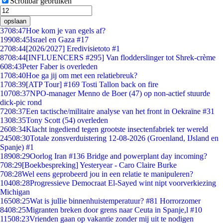
Scrollbar gebruiken
opslaan
37
08:47
Hoe kom je van egels af?
199
08:45
Israel en Gaza #17
27
08:44
[2026/2027] Eredivisietoto #1
87
08:44
[INFLUENCERS #295] Van flodderslinger tot Shrek-crème
6
08:43
Peter Faber is overleden
17
08:40
Hoe ga jij om met een relatiebreuk?
17
08:39
[ATP Tour] #169 Tosti Tallon back on fire
107
08:37
NPO-manager Menno de Boer (47) op non-actief stuurde
dick-pic rond
72
08:37
Een tactische/militaire analyse van het front in Oekraïne #31
13
08:35
Tony Scott (54) overleden
26
08:34
Klacht ingediend tegen grootste insectenfabriek ter wereld
245
08:30
Totale zonsverduistering 12-08-2026 (Groenland, IJsland en
Spanje) #1
189
08:29
Oorlog Iran #136 Bridge and powerplant day incoming?
7
08:29
[Boekbespreking] Yesteryear - Caro Claire Burke
7
08:28
Wel eens geprobeerd jou in een relatie te manipuleren?
104
08:28
Progressieve Democraat El-Sayed wint nipt voorverkiezing
Michigan
165
08:25
Wat is jullie binnenhuistemperatuur? #81 Horrorzomer
84
08:25
Migranten breken door grens naar Ceuta in Spanje,l #10
115
08:23
Vrienden gaan op vakantie zonder mij uit te nodigen