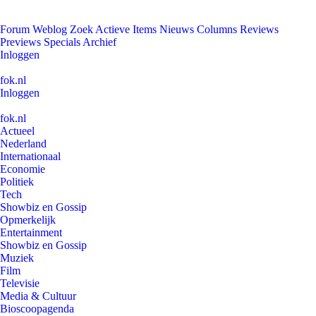
Forum
Weblog
Zoek
Actieve Items
Nieuws
Columns
Reviews
Previews
Specials
Archief
Inloggen
fok.nl
Inloggen
fok.nl
Actueel
Nederland
Internationaal
Economie
Politiek
Tech
Showbiz en Gossip
Opmerkelijk
Entertainment
Showbiz en Gossip
Muziek
Film
Televisie
Media & Cultuur
Bioscoopagenda