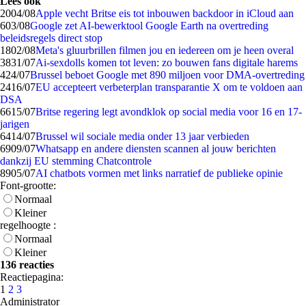
Lees ook
20
04/08
Apple vecht Britse eis tot inbouwen backdoor in iCloud aan
6
03/08
Google zet AI-bewerktool Google Earth na overtreding
beleidsregels direct stop
18
02/08
Meta's gluurbrillen filmen jou en iedereen om je heen overal
38
31/07
Ai-sexdolls komen tot leven: zo bouwen fans digitale harems
4
24/07
Brussel beboet Google met 890 miljoen voor DMA-overtreding
24
16/07
EU accepteert verbeterplan transparantie X om te voldoen aan
DSA
66
15/07
Britse regering legt avondklok op social media voor 16 en 17-
jarigen
64
14/07
Brussel wil sociale media onder 13 jaar verbieden
69
09/07
Whatsapp en andere diensten scannen al jouw berichten
dankzij EU stemming Chatcontrole
89
05/07
AI chatbots vormen met links narratief de publieke opinie
Font-grootte:
Normaal
Kleiner
regelhoogte :
Normaal
Kleiner
136 reacties
Reactiepagina:
1
2
3
Administrator