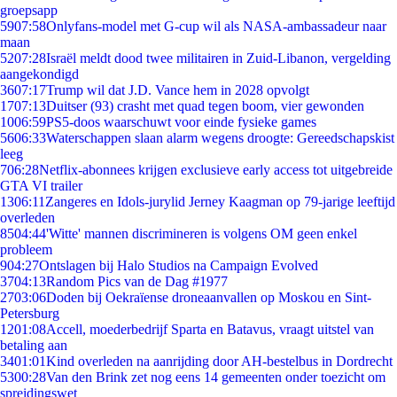
groepsapp
59
07:58
Onlyfans-model met G-cup wil als NASA-ambassadeur naar
maan
52
07:28
Israël meldt dood twee militairen in Zuid-Libanon, vergelding
aangekondigd
36
07:17
Trump wil dat J.D. Vance hem in 2028 opvolgt
17
07:13
Duitser (93) crasht met quad tegen boom, vier gewonden
10
06:59
PS5-doos waarschuwt voor einde fysieke games
56
06:33
Waterschappen slaan alarm wegens droogte: Gereedschapskist
leeg
7
06:28
Netflix-abonnees krijgen exclusieve early access tot uitgebreide
GTA VI trailer
13
06:11
Zangeres en Idols-jurylid Jerney Kaagman op 79-jarige leeftijd
overleden
85
04:44
'Witte' mannen discrimineren is volgens OM geen enkel
probleem
9
04:27
Ontslagen bij Halo Studios na Campaign Evolved
37
04:13
Random Pics van de Dag #1977
27
03:06
Doden bij Oekraïense droneaanvallen op Moskou en Sint-
Petersburg
12
01:08
Accell, moederbedrijf Sparta en Batavus, vraagt uitstel van
betaling aan
34
01:01
Kind overleden na aanrijding door AH-bestelbus in Dordrecht
53
00:28
Van den Brink zet nog eens 14 gemeenten onder toezicht om
spreidingswet