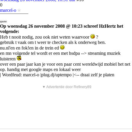
0
marcel-o
¯¯¯¯¯¯¯¯¯¯¯¯
quote:
Op woensdag 26 november 2008 @ 10:23 schreef HzHertz het
volgende:
Heb t nooit nodig, zou ook niet weten waarvoor
?
gebruik t vaak om t weer te checken als k onderweg ben.
nu.nl'en en fok!en in de trein ed
en mn volgende tel wordt er een met hsdpa --> streaming muziek
luisteren
over een paar jaar kan je voor een paar cent wereldwijd mobiel het net
op. handig met google maps en lokaal weer
| Wordfeud: marcel-o |plug.dj/uptempo |<-- draai zelf je platen
▼ Advertentie door Refinery89