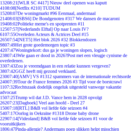
132
08:21
[WLR SC #417] Nieuw deel openen was kaputt
41
08:08
[Netflix #210] TUDUM
152
08:07
De woningmarkt #96 Eenmaal, andermaal
214
08:03
[SBS6] De Bondgenoten #317 We dansen de macaroni
194
08:02
Politieke meme's en spotprenten #11
125
07:57
[Nederlands Elftal] Op naar Louis IV?
61
07:55
Overleden Acteurs & Actrices Deel #15
265
07:54
[NET5] Het blok 2026 #32 Blokkendozen
98
07:49
Het grote goedemorgen topic #3
42
07:47
Woningtekort: dus ga je woningen slopen, logisch
238
07:43
Wie gaan er dood in 2026?Post met een vleugje cynisme de
overledenen.
33
07:43
Zou je vreemdgaan in een relatie kunnen vergeven?
38
07:42
GGZ heeft mij gezond verklaard.
230
07:40
[AMV] VS #1312 spammers van de internationale rechtsorde
240
07:39
Tour de France femmes 2026 #3 Tijd voor de borstcrawl
11
07:32
Rechtszaak dodelijk ongeluk uitgesteld vanwege vakantie
advocaat
15
07:25
Trump wil dat J.D. Vance hem in 2028 opvolgt
262
07:23
[Dagboek] Veel aan hoofd - Deel 27
150
07:18
[RTL] B&B vol liefde 6de seizoen #4
54
07:17
Oorlog in Oekraïne #1318 Drone baby drone
229
07:14
[Videoland] B&B vol liefde 6de seizoen #1 voor de
vooruitkijkers
18
06:47
Pinda-allergie? Andermans poep slikken helpt misschien