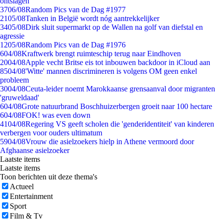
ontslagen
37
06/08
Random Pics van de Dag #1977
21
05/08
Tanken in België wordt nóg aantrekkelijker
34
05/08
Dirk sluit supermarkt op de Wallen na golf van diefstal en
agressie
12
05/08
Random Pics van de Dag #1976
6
04/08
Kraftwerk brengt ruimteschip terug naar Eindhoven
20
04/08
Apple vecht Britse eis tot inbouwen backdoor in iCloud aan
85
04/08
'Witte' mannen discrimineren is volgens OM geen enkel
probleem
30
04/08
Ceuta-leider noemt Marokkaanse grensaanval door migranten
'gruweldaad'
6
04/08
Grote natuurbrand Boschhuizerbergen groeit naar 100 hectare
6
04/08
FOK! was even down
41
04/08
Regering VS geeft scholen die 'genderidentiteit' van kinderen
verbergen voor ouders ultimatum
59
04/08
Vrouw die asielzoekers hielp in Athene vermoord door
Afghaanse asielzoeker
Laatste items
Laatste items
Toon berichten uit deze thema's
Actueel
Entertainment
Sport
Film & Tv