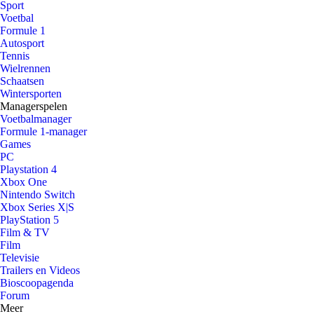
Sport
Voetbal
Formule 1
Autosport
Tennis
Wielrennen
Schaatsen
Wintersporten
Managerspelen
Voetbalmanager
Formule 1-manager
Games
PC
Playstation 4
Xbox One
Nintendo Switch
Xbox Series X|S
PlayStation 5
Film & TV
Film
Televisie
Trailers en Videos
Bioscoopagenda
Forum
Meer