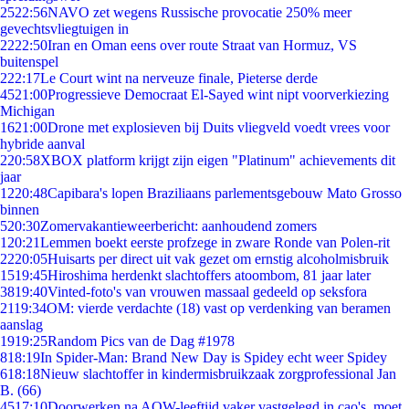
25
22:56
NAVO zet wegens Russische provocatie 250% meer
gevechtsvliegtuigen in
22
22:50
Iran en Oman eens over route Straat van Hormuz, VS
buitenspel
2
22:17
Le Court wint na nerveuze finale, Pieterse derde
45
21:00
Progressieve Democraat El-Sayed wint nipt voorverkiezing
Michigan
16
21:00
Drone met explosieven bij Duits vliegveld voedt vrees voor
hybride aanval
2
20:58
XBOX platform krijgt zijn eigen "Platinum" achievements dit
jaar
12
20:48
Capibara's lopen Braziliaans parlementsgebouw Mato Grosso
binnen
5
20:30
Zomervakantieweerbericht: aanhoudend zomers
1
20:21
Lemmen boekt eerste profzege in zware Ronde van Polen-rit
22
20:05
Huisarts per direct uit vak gezet om ernstig alcoholmisbruik
15
19:45
Hiroshima herdenkt slachtoffers atoombom, 81 jaar later
38
19:40
Vinted-foto's van vrouwen massaal gedeeld op seksfora
21
19:34
OM: vierde verdachte (18) vast op verdenking van beramen
aanslag
19
19:25
Random Pics van de Dag #1978
8
18:19
In Spider-Man: Brand New Day is Spidey echt weer Spidey
6
18:18
Nieuw slachtoffer in kindermisbruikzaak zorgprofessional Jan
B. (66)
45
17:10
Doorwerken na AOW-leeftijd vaker vastgelegd in cao's, moet