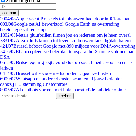
Scrollbar gebruiken
opslaan
20
04/08
Apple vecht Britse eis tot inbouwen backdoor in iCloud aan
6
03/08
Google zet AI-bewerktool Google Earth na overtreding
beleidsregels direct stop
18
02/08
Meta's gluurbrillen filmen jou en iedereen om je heen overal
38
31/07
Ai-sexdolls komen tot leven: zo bouwen fans digitale harems
4
24/07
Brussel beboet Google met 890 miljoen voor DMA-overtreding
24
16/07
EU accepteert verbeterplan transparantie X om te voldoen aan
DSA
66
15/07
Britse regering legt avondklok op social media voor 16 en 17-
jarigen
64
14/07
Brussel wil sociale media onder 13 jaar verbieden
69
09/07
Whatsapp en andere diensten scannen al jouw berichten
dankzij EU stemming Chatcontrole
89
05/07
AI chatbots vormen met links narratief de publieke opinie