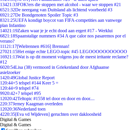
134
21:33
FOK!ers die stoppen met alcohol - waar we stoppen #21
65
21:32
De neergang van Duitsland als lichtend voorbeeld #3
69
21:27
De Bondgenoten Spoiler Topic #3
83
21:25
UEFA kondigt boycot van FIFA-competities aan vanwege
plan Infantino
140
21:19
Zaken waar je je echt dood aan ergert #17 - Werklui
68
21:18
Spaanstalige nummers #34 A que calor nos pasaremos por el
verano?
111
21:17
[Wielrennen #616] Brennan!
270
21:15
Het enige echte LEGO-topic #45 LEGOOOOOOOOOOO
169
21:13
Wat is op dit moment volgens jou de meest irritante reclame?
#12
60
20:54
Lisa (38) vermoord in Griekenland door Afghaanse
asielzoeker
14
20:49
Global Justice Report
1
20:44
+5 telspel #144 Keer 5 =
1
20:44
+9 telspel #74
99
20:42
+7 telspel #95
120
20:42
Teltopic #1558 tel door en door en door....
2
20:37
Jerney Kaagman overleden
120
20:36
Nederland toen
42
20:35
[Eva vd Wijdeven] geruchten over dakloosheid
Digital & Games
Digital & Games