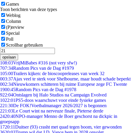
Games
Toon berichten van deze types
Weblog
Column
(P)review
Special
Poll
Scrollbar gebruiken
opslaan
1
08:03
VrijMiBabes #316 (not very sfw!)
7
07:34
Random Pics van de Dag #1979
1
05:00
Trailers kijken: de bioscoopreleases van week 32
0
03:37
Ajax veel te sterk voor Shelbourne, maar houdt schade beperkt
0
02:34
Nieuwkomers schitteren bij ruime Europese zege FC Twente
19
00:45
Random Pics van de Dag #1978
9
22:04
Ontslagen bij Halo Studios na Campaign Evolved
10
22:01
PS5-doos waarschuwt voor einde fysieke games
2
21:30
De FOK!Voetbalmanager 2026/2027 is begonnen
2
21:03
Le Court wint na nerveuze finale, Pieterse derde
24
20:40
NPO-manager Menno de Boer geschorst na dickpic in
groepsapp
17
20:11
Duitser (93) crasht met quad tegen boom, vier gewonden
36
20:03
Trump wil dat J.D. Vance hem in 2028 opvolgt