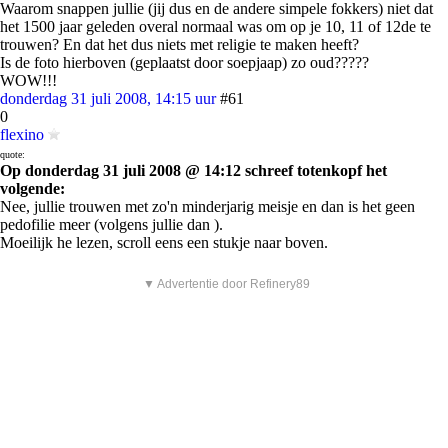
Waarom snappen jullie (jij dus en de andere simpele fokkers) niet dat
het 1500 jaar geleden overal normaal was om op je 10, 11 of 12de te
trouwen? En dat het dus niets met religie te maken heeft?
Is de foto hierboven (geplaatst door soepjaap) zo oud?????
WOW!!!
donderdag 31 juli 2008, 14:15 uur
#61
0
flexino
quote:
Op donderdag 31 juli 2008 @ 14:12 schreef totenkopf het
volgende:
Nee, jullie trouwen met zo'n minderjarig meisje en dan is het geen
pedofilie meer (volgens jullie dan ).
Moeilijk he lezen, scroll eens een stukje naar boven.
▼ Advertentie door Refinery89