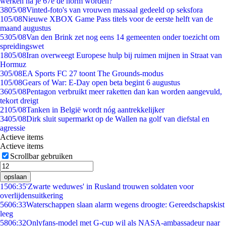
werken na je 67e de norm worden?
38
05/08
Vinted-foto's van vrouwen massaal gedeeld op seksfora
1
05/08
Nieuwe XBOX Game Pass titels voor de eerste helft van de
maand augustus
53
05/08
Van den Brink zet nog eens 14 gemeenten onder toezicht om
spreidingswet
18
05/08
Iran overweegt Europese hulp bij ruimen mijnen in Straat van
Hormuz
3
05/08
EA Sports FC 27 toont The Grounds-modus
1
05/08
Gears of War: E-Day open beta begint 6 augustus
36
05/08
Pentagon verbruikt meer raketten dan kan worden aangevuld,
tekort dreigt
21
05/08
Tanken in België wordt nóg aantrekkelijker
34
05/08
Dirk sluit supermarkt op de Wallen na golf van diefstal en
agressie
Actieve items
Actieve items
Scrollbar gebruiken
opslaan
15
06:35
'Zwarte weduwes' in Rusland trouwen soldaten voor
overlijdensuitkering
56
06:33
Waterschappen slaan alarm wegens droogte: Gereedschapskist
leeg
58
06:32
Onlyfans-model met G-cup wil als NASA-ambassadeur naar