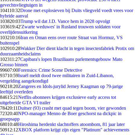
gevechtsvliegtuigen in
1041
10:32
Drone met explosieven bij Duits vliegveld voedt vrees voor
hybride aanval
1038
20:03
Trump wil dat J.D. Vance hem in 2028 opvolgt
1036
19:42
'Zwarte weduwes' in Rusland trouwen soldaten voor
overlijdensuitkering
1032
10:16
Iran en Oman eens over route Straat van Hormuz, VS
buitenspel
1029
10:28
Wakker Dier dient klacht in tegen insectenfabriek Protix om
duurzaamheidsclaims
1023
11:27
Capibara's lopen Braziliaans parlementsgebouw Mato
Grosso binnen
996
07:00
Forensics: Crime Scene Detective
937
10:59
Israël meldt dood twee militairen in Zuid-Libanon,
vergelding aangekondigd
902
18:20
Zangeres en Idols-jurylid Jerney Kaagman op 79-jarige
leeftijd overleden
846
15:21
Netflix-abonnees krijgen exclusieve early access tot
uitgebreide GTA VI trailer
784
20:11
Duitser (93) crasht met quad tegen boom, vier gewonden
723
20:40
NPO-manager Menno de Boer geschorst na dickpic in
groepsapp
680
10:48
Hiroshima herdenkt slachtoffers atoombom, 81 jaar later
509
12:12
XBOX platform krijgt zijn eigen "Platinum" achievements