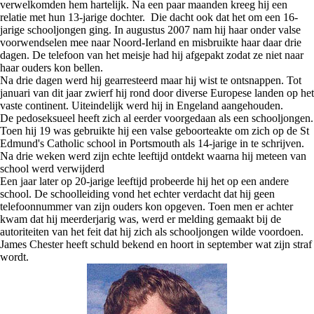
verwelkomden hem hartelijk. Na een paar maanden kreeg hij een
relatie met hun 13-jarige dochter. Die dacht ook dat het om een 16-
jarige schooljongen ging. In augustus 2007 nam hij haar onder valse
voorwendselen mee naar Noord-Ierland en misbruikte haar daar drie
dagen. De telefoon van het meisje had hij afgepakt zodat ze niet naar
haar ouders kon bellen.
Na drie dagen werd hij gearresteerd maar hij wist te ontsnappen. Tot
januari van dit jaar zwierf hij rond door diverse Europese landen op het
vaste continent. Uiteindelijk werd hij in Engeland aangehouden.
De pedoseksueel heeft zich al eerder voorgedaan als een schooljongen.
Toen hij 19 was gebruikte hij een valse geboorteakte om zich op de St
Edmund's Catholic school in Portsmouth als 14-jarige in te schrijven.
Na drie weken werd zijn echte leeftijd ontdekt waarna hij meteen van
school werd verwijderd
Een jaar later op 20-jarige leeftijd probeerde hij het op een andere
school. De schoolleiding vond het echter verdacht dat hij geen
telefoonnummer van zijn ouders kon opgeven. Toen men er achter
kwam dat hij meerderjarig was, werd er melding gemaakt bij de
autoriteiten van het feit dat hij zich als schooljongen wilde voordoen.
James Chester heeft schuld bekend en hoort in september wat zijn straf
wordt.