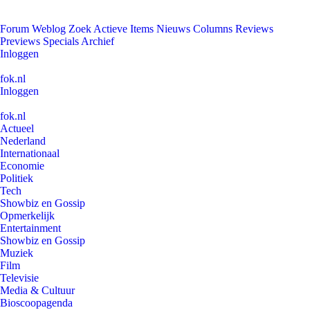
Forum
Weblog
Zoek
Actieve Items
Nieuws
Columns
Reviews
Previews
Specials
Archief
Inloggen
fok.nl
Inloggen
fok.nl
Actueel
Nederland
Internationaal
Economie
Politiek
Tech
Showbiz en Gossip
Opmerkelijk
Entertainment
Showbiz en Gossip
Muziek
Film
Televisie
Media & Cultuur
Bioscoopagenda