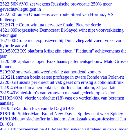
25
22:56
NAVO zet wegens Russische provocatie 250% meer
gevechtsvliegtuigen in
22
22:50
Iran en Oman eens over route Straat van Hormuz, VS
buitenspel
2
22:17
Le Court wint na nerveuze finale, Pieterse derde
45
21:00
Progressieve Democraat El-Sayed wint nipt voorverkiezing
Michigan
16
21:00
Drone met explosieven bij Duits vliegveld voedt vrees voor
hybride aanval
2
20:58
XBOX platform krijgt zijn eigen "Platinum" achievements dit
jaar
12
20:48
Capibara's lopen Braziliaans parlementsgebouw Mato Grosso
binnen
5
20:30
Zomervakantieweerbericht: aanhoudend zomers
1
20:21
Lemmen boekt eerste profzege in zware Ronde van Polen-rit
22
20:05
Huisarts per direct uit vak gezet om ernstig alcoholmisbruik
15
19:45
Hiroshima herdenkt slachtoffers atoombom, 81 jaar later
38
19:40
Vinted-foto's van vrouwen massaal gedeeld op seksfora
21
19:34
OM: vierde verdachte (18) vast op verdenking van beramen
aanslag
19
19:25
Random Pics van de Dag #1978
8
18:19
In Spider-Man: Brand New Day is Spidey echt weer Spidey
6
18:18
Nieuw slachtoffer in kindermisbruikzaak zorgprofessional Jan
B. (66)
45
17:10
Doorwerken na AOW-leeftijd vaker vastgelegd in cao's, moet