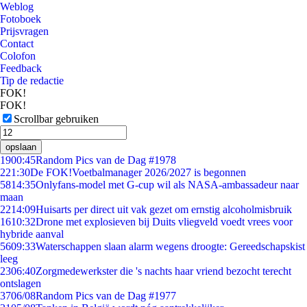
Weblog
Fotoboek
Prijsvragen
Contact
Colofon
Feedback
Tip de redactie
FOK!
FOK!
Scrollbar gebruiken
opslaan
19
00:45
Random Pics van de Dag #1978
2
21:30
De FOK!Voetbalmanager 2026/2027 is begonnen
58
14:35
Onlyfans-model met G-cup wil als NASA-ambassadeur naar
maan
22
14:09
Huisarts per direct uit vak gezet om ernstig alcoholmisbruik
16
10:32
Drone met explosieven bij Duits vliegveld voedt vrees voor
hybride aanval
56
09:33
Waterschappen slaan alarm wegens droogte: Gereedschapskist
leeg
23
06:40
Zorgmedewerkster die 's nachts haar vriend bezocht terecht
ontslagen
37
06/08
Random Pics van de Dag #1977