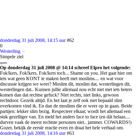
donderdag 31 juli 2008, 14:15 uur
#62
0
Westerling
Simpele ziel
quote:
Op donderdag 31 juli 2008 @ 14:14 schreef Elpro het volgende:
Fok!kers, Fok!kers, Fok!kers toch... Shame on you. Het gaat hier om
iets wat geen KONT te maken heeft met moslims.... en wat voor
discussie krijgen we weer? Moslim dit, moslim dat, westerlingen dit,
westerlingen dat.. Kunnen jullie allemaal nou echt niet met iets beters
komen dan dat rechtse gefuck? Niet rechts, niet links, gewoon
rechtdoor. Gezeik altijd. En het laat je zelf ook niet bepaald slim
overkomen vind ik. En dan de moslims die er weer op in gaan. Beide
partijen: lekker slim bezig. Respecteer elkaar, wordt het allemaal een
stuk gezelliger van. En meld het anders face to face (en dát helaas....
durven vaak de meest rechtste personen niet.. jammer. COWARDS!)
Gozer, bekijk de eerste reactie even en draai het hele verhaal om.
donderdag 31 juli 2008, 14:16 uur
#63