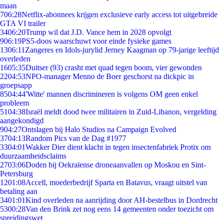
maan
7
06:28
Netflix-abonnees krijgen exclusieve early access tot uitgebreide
GTA VI trailer
34
06:20
Trump wil dat J.D. Vance hem in 2028 opvolgt
9
06:19
PS5-doos waarschuwt voor einde fysieke games
13
06:11
Zangeres en Idols-jurylid Jerney Kaagman op 79-jarige leeftijd
overleden
16
05:35
Duitser (93) crasht met quad tegen boom, vier gewonden
22
04:53
NPO-manager Menno de Boer geschorst na dickpic in
groepsapp
85
04:44
'Witte' mannen discrimineren is volgens OM geen enkel
probleem
51
04:38
Israël meldt dood twee militairen in Zuid-Libanon, vergelding
aangekondigd
9
04:27
Ontslagen bij Halo Studios na Campaign Evolved
37
04:13
Random Pics van de Dag #1977
33
04:01
Wakker Dier dient klacht in tegen insectenfabriek Protix om
duurzaamheidsclaims
27
03:06
Doden bij Oekraïense droneaanvallen op Moskou en Sint-
Petersburg
12
01:08
Accell, moederbedrijf Sparta en Batavus, vraagt uitstel van
betaling aan
34
01:01
Kind overleden na aanrijding door AH-bestelbus in Dordrecht
53
00:28
Van den Brink zet nog eens 14 gemeenten onder toezicht om
spreidingswet