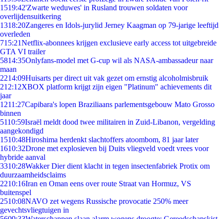
15
19:42
'Zwarte weduwes' in Rusland trouwen soldaten voor
overlijdensuitkering
13
18:20
Zangeres en Idols-jurylid Jerney Kaagman op 79-jarige leeftijd
overleden
7
15:21
Netflix-abonnees krijgen exclusieve early access tot uitgebreide
GTA VI trailer
58
14:35
Onlyfans-model met G-cup wil als NASA-ambassadeur naar
maan
22
14:09
Huisarts per direct uit vak gezet om ernstig alcoholmisbruik
2
12:12
XBOX platform krijgt zijn eigen "Platinum" achievements dit
jaar
12
11:27
Capibara's lopen Braziliaans parlementsgebouw Mato Grosso
binnen
51
10:59
Israël meldt dood twee militairen in Zuid-Libanon, vergelding
aangekondigd
15
10:48
Hiroshima herdenkt slachtoffers atoombom, 81 jaar later
16
10:32
Drone met explosieven bij Duits vliegveld voedt vrees voor
hybride aanval
33
10:28
Wakker Dier dient klacht in tegen insectenfabriek Protix om
duurzaamheidsclaims
22
10:16
Iran en Oman eens over route Straat van Hormuz, VS
buitenspel
25
10:08
NAVO zet wegens Russische provocatie 250% meer
gevechtsvliegtuigen in
56
09:33
Waterschappen slaan alarm wegens droogte: Gereedschapskist