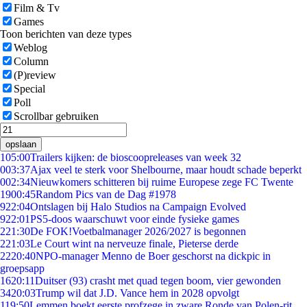
Film & Tv
Games
Toon berichten van deze types
Weblog
Column
(P)review
Special
Poll
Scrollbar gebruiken
opslaan
1
05:00
Trailers kijken: de bioscoopreleases van week 32
0
03:37
Ajax veel te sterk voor Shelbourne, maar houdt schade beperkt
0
02:34
Nieuwkomers schitteren bij ruime Europese zege FC Twente
19
00:45
Random Pics van de Dag #1978
9
22:04
Ontslagen bij Halo Studios na Campaign Evolved
9
22:01
PS5-doos waarschuwt voor einde fysieke games
2
21:30
De FOK!Voetbalmanager 2026/2027 is begonnen
2
21:03
Le Court wint na nerveuze finale, Pieterse derde
22
20:40
NPO-manager Menno de Boer geschorst na dickpic in
groepsapp
16
20:11
Duitser (93) crasht met quad tegen boom, vier gewonden
34
20:03
Trump wil dat J.D. Vance hem in 2028 opvolgt
1
19:50
Lemmen boekt eerste profzege in zware Ronde van Polen-rit