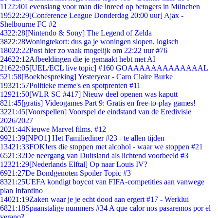
11
22:40
Levenslang voor man die inreed op betogers in München
195
22:29
[Conference League Donderdag 20:00 uur] Ajax -
Shelbourne FC #2
43
22:28
[Nintendo & Sony] The Legend of Zelda
38
22:28
Woningtekort: dus ga je woningen slopen, logisch
180
22:22
Post hier zo vaak mogelijk om 22:22 uur #76
246
22:12
Afbeeldingen die je gemaakt hebt met AI
216
22:05
[UEL/ECL live topic] #160 GOAAAAAAAAAAAAAL
5
21:58
[Boekbespreking] Yesteryear - Caro Claire Burke
193
21:57
Politieke meme's en spotprenten #11
129
21:50
[WLR SC #417] Nieuw deel openen was kaputt
8
21:45
[gratis] Videogames Part 9: Gratis en free-to-play games!
32
21:45
[Voorspellen] Voorspel de eindstand van de Eredivisie
2026/2027
20
21:44
Nieuwe Marvel films. #12
99
21:39
[NPO1] Het Familiediner #23 - te allen tijden
134
21:33
FOK!ers die stoppen met alcohol - waar we stoppen #21
65
21:32
De neergang van Duitsland als lichtend voorbeeld #3
123
21:29
[Nederlands Elftal] Op naar Louis IV?
69
21:27
De Bondgenoten Spoiler Topic #3
83
21:25
UEFA kondigt boycot van FIFA-competities aan vanwege
plan Infantino
140
21:19
Zaken waar je je echt dood aan ergert #17 - Werklui
68
21:18
Spaanstalige nummers #34 A que calor nos pasaremos por el
verano?