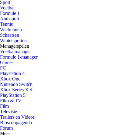
Sport
Voetbal
Formule 1
Autosport
Tennis
Wielrennen
Schaatsen
Wintersporten
Managerspelen
Voetbalmanager
Formule 1-manager
Games
PC
Playstation 4
Xbox One
Nintendo Switch
Xbox Series X|S
PlayStation 5
Film & TV
Film
Televisie
Trailers en Videos
Bioscoopagenda
Forum
Meer