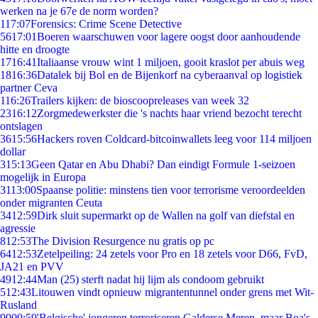
werken na je 67e de norm worden?
1
17:07
Forensics: Crime Scene Detective
56
17:01
Boeren waarschuwen voor lagere oogst door aanhoudende
hitte en droogte
17
16:41
Italiaanse vrouw wint 1 miljoen, gooit kraslot per abuis weg
18
16:36
Datalek bij Bol en de Bijenkorf na cyberaanval op logistiek
partner Ceva
1
16:26
Trailers kijken: de bioscoopreleases van week 32
23
16:12
Zorgmedewerkster die 's nachts haar vriend bezocht terecht
ontslagen
36
15:56
Hackers roven Coldcard-bitcoinwallets leeg voor 114 miljoen
dollar
3
15:13
Geen Qatar en Abu Dhabi? Dan eindigt Formule 1-seizoen
mogelijk in Europa
31
13:00
Spaanse politie: minstens tien voor terrorisme veroordeelden
onder migranten Ceuta
34
12:59
Dirk sluit supermarkt op de Wallen na golf van diefstal en
agressie
8
12:53
The Division Resurgence nu gratis op pc
64
12:53
Zetelpeiling: 24 zetels voor Pro en 18 zetels voor D66, FvD,
JA21 en PVV
49
12:44
Man (25) sterft nadat hij lijm als condoom gebruikt
5
12:43
Litouwen vindt opnieuw migrantentunnel onder grens met Wit-
Rusland
90
09:59
'Belgische' jongeren terroriseren Galderse Meren, maar Boa's