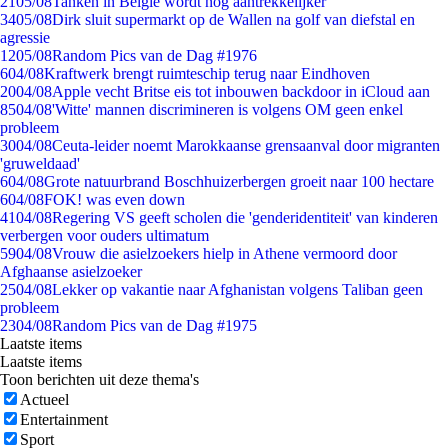
21
05/08
Tanken in België wordt nóg aantrekkelijker
34
05/08
Dirk sluit supermarkt op de Wallen na golf van diefstal en
agressie
12
05/08
Random Pics van de Dag #1976
6
04/08
Kraftwerk brengt ruimteschip terug naar Eindhoven
20
04/08
Apple vecht Britse eis tot inbouwen backdoor in iCloud aan
85
04/08
'Witte' mannen discrimineren is volgens OM geen enkel
probleem
30
04/08
Ceuta-leider noemt Marokkaanse grensaanval door migranten
'gruweldaad'
6
04/08
Grote natuurbrand Boschhuizerbergen groeit naar 100 hectare
6
04/08
FOK! was even down
41
04/08
Regering VS geeft scholen die 'genderidentiteit' van kinderen
verbergen voor ouders ultimatum
59
04/08
Vrouw die asielzoekers hielp in Athene vermoord door
Afghaanse asielzoeker
25
04/08
Lekker op vakantie naar Afghanistan volgens Taliban geen
probleem
23
04/08
Random Pics van de Dag #1975
Laatste items
Laatste items
Toon berichten uit deze thema's
Actueel
Entertainment
Sport