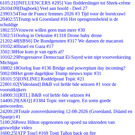
61
05:21
[INFLUENCERS #295] Van flodderslinger tot Shrek-crème
261
04:09
[Dagboek] Veel aan hoofd - Deel 27
239
03:54
Tour de France femmes 2026 #3 Tijd voor de borstcrawl
204
02:55
Trump wil Groenland #16 Het opengrensbeleid is de
schuldige
18
02:55
Vrouwen willen geen man meer #30
53
02:51
Oorlog in Oekraïne #1318 Drone baby drone
212
02:48
[SBS6] De Bondgenoten #317 We dansen de macaroni
191
02:40
Israel en Gaza #17
35
02:38
Hoe kom je van egels af?
101
02:29
Progressieve Democraat El-Sayed wint nipt voorverkiezing
Michigan
188
02:18
Oorlog Iran #136 Bridge and powerplant day incoming?
50
02:08
Het grote dagelijkse Trump nieuws topic #31
181
01:55
[ONLINE] Roddelpraat Topic #21
228
01:02
[Videoland] B&B vol liefde 6de seizoen #1 voor de
vooruitkijkers
149
00:31
[RTL] B&B vol liefde 6de seizoen #4
144
00:29
[AKQ] #3384 Topic met vragen. En soms goede
antwoorden.
242
00:28
Totale zonsverduistering 12-08-2026 (Groenland, IJsland en
Spanje) #1
51
00:26
Perez Hilton opgenomen op spoed na uitzenden van
gruwelijke video
16
00:25
[ATP Tour] #169 Tosti Tallon back on fire