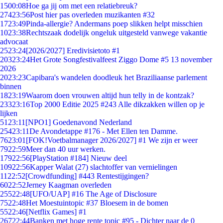
15
00:08
Hoe ga jij om met een relatiebreuk?
274
23:56
Post hier pas overleden muzikanten #32
17
23:49
Pinda-allergie? Andermans poep slikken helpt misschien
10
23:38
Rechtszaak dodelijk ongeluk uitgesteld vanwege vakantie
advocaat
25
23:24
[2026/2027] Eredivisietoto #1
203
23:24
Het Grote Songfestivalfeest Ziggo Dome #5 13 november
2026
20
23:23
Capibara's wandelen doodleuk het Braziliaanse parlement
binnen
18
23:19
Waarom doen vrouwen altijd hun telly in de kontzak?
233
23:16
Top 2000 Editie 2025 #243 Alle dikzakken willen op je
lijken
51
23:11
[NPO1] Goedenavond Nederland
254
23:11
De Avondetappe #176 - Met Ellen ten Damme.
76
23:01
[FOK!Voetbalmanager 2026/2027] #1 We zijn er weer
79
22:59
Meer dan 40 uur werken.
179
22:56
[PlayStation #184] Nieuw deel
109
22:56
Kapper Walat (27) slachtoffer van vernielingen
11
22:52
[Crowdfunding] #443 Rentestijgingen?
60
22:52
Jerney Kaagman overleden
255
22:48
[UFO/UAP] #16 The Age of Disclosure
75
22:48
Het Moestuintopic #37 Bloesem in de bomen
55
22:46
[Netflix Games] #1
267
22:44
Banken met hoge rente topic #95 - Dichter naar de 0