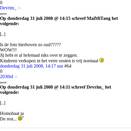
0
Devrim_
quote:
Op donderdag 31 juli 2008 @ 14:15 schreef MaiMiTang het
volgende:
[..]
Is de foto hierboven zo oud?????
WOW!!!
Jij hebt er al helemaal niks over te zeggen.
Kinderen verkopen in het verre oosten is vrij normaal
donderdag 31 juli 2008, 14:17 uur
#64
0
2030rd
quote:
Op donderdag 31 juli 2008 @ 14:11 schreef Devrim_ het
volgende:
[..]
Homohaat ja
De rest...
Heb ik jullie trouwens al verteld dat het slaan van vrouwen en