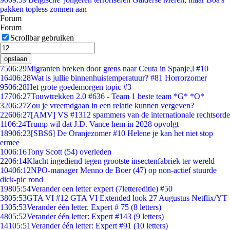
pakken topless zonnen aan
Forum
Forum
Scrollbar gebruiken
opslaan
75
06:29
Migranten breken door grens naar Ceuta in Spanje,l #10
164
06:28
Wat is jullie binnenhuistemperatuur? #81 Horrorzomer
95
06:28
Het grote goedemorgen topic #3
177
06:27
Touwtrekken 2.0 #636 - Team 1 beste team *G* *O*
32
06:27
Zou je vreemdgaan in een relatie kunnen vergeven?
226
06:27
[AMV] VS #1312 spammers van de internationale rechtsorde
11
06:24
Trump wil dat J.D. Vance hem in 2028 opvolgt
189
06:23
[SBS6] De Oranjezomer #10 Helene je kan het niet stop
ermee
10
06:16
Tony Scott (54) overleden
22
06:14
Klacht ingediend tegen grootste insectenfabriek ter wereld
104
06:12
NPO-manager Menno de Boer (47) op non-actief stuurde
dick-pic rond
198
05:54
Verander een letter expert (7lettereditie) #50
38
05:53
GTA VI #12 GTA VI Extended look 27 Augustus Netflix/YT
13
05:53
Verander één letter. Expert # 75 (8 letters)
48
05:52
Verander één letter: Expert #143 (9 letters)
141
05:51
Verander één letter: Expert #91 (10 letters)