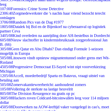
leeg
1
07:00
Forensics: Crime Scene Detective
23
06:40
Zorgmedewerkster die 's nachts haar vriend bezocht terecht
ontslagen
37
06/08
Random Pics van de Dag #1977
18
05/08
Datalek bij Bol en de Bijenkorf na cyberaanval op logistiek
partner Ceva
34
05/08
Kind overleden na aanrijding door AH-bestelbus in Dordrecht
6
05/08
Nieuw slachtoffer in kindermisbruikzaak zorgprofessional Jan
B. (66)
3
05/08
Geen Qatar en Abu Dhabi? Dan eindigt Formule 1-seizoen
mogelijk in Europa
5
05/08
Litouwen vindt opnieuw migrantentunnel onder grens met Wit-
Rusland
45
05/08
Progressieve Democraat El-Sayed wint nipt voorverkiezing
Michigan
12
05/08
Accell, moederbedrijf Sparta en Batavus, vraagt uitstel van
betaling aan
5
05/08
Zomervakantieweerbericht: aanhoudend zomers
1
05/08
Vollering de sterkste na lastige heuvelrit
8
05/08
The Division Resurgence nu gratis op pc
36
05/08
Hackers roven Coldcard-bitcoinwallets leeg voor 114 miljoen
dollar
45
05/08
Doorwerken na AOW-leeftijd vaker vastgelegd in cao's, moet