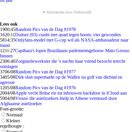
dit jaar
▼ Advertentie door Refinery89
Lees ook
19
00:45
Random Pics van de Dag #1978
16
20:11
Duitser (93) crasht met quad tegen boom, vier gewonden
58
14:35
Onlyfans-model met G-cup wil als NASA-ambassadeur naar
maan
12
11:27
Capibara's lopen Braziliaans parlementsgebouw Mato Grosso
binnen
23
06:40
Zorgmedewerkster die 's nachts haar vriend bezocht terecht
ontslagen
37
06/08
Random Pics van de Dag #1977
34
05/08
Dirk sluit supermarkt op de Wallen na golf van diefstal en
agressie
12
05/08
Random Pics van de Dag #1976
20
04/08
Apple vecht Britse eis tot inbouwen backdoor in iCloud aan
59
04/08
Vrouw die asielzoekers hielp in Athene vermoord door
Afghaanse asielzoeker
Font-grootte:
Normaal
Kleiner
regelhoogte :
Normaal