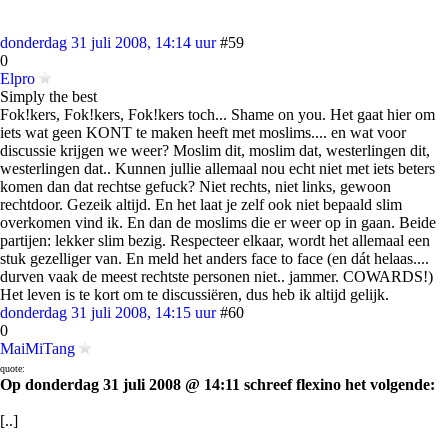
donderdag 31 juli 2008, 14:14 uur
#59
0
Elpro
Simply the best
Fok!kers, Fok!kers, Fok!kers toch... Shame on you. Het gaat hier om
iets wat geen KONT te maken heeft met moslims.... en wat voor
discussie krijgen we weer? Moslim dit, moslim dat, westerlingen dit,
westerlingen dat.. Kunnen jullie allemaal nou echt niet met iets beters
komen dan dat rechtse gefuck? Niet rechts, niet links, gewoon
rechtdoor. Gezeik altijd. En het laat je zelf ook niet bepaald slim
overkomen vind ik. En dan de moslims die er weer op in gaan. Beide
partijen: lekker slim bezig. Respecteer elkaar, wordt het allemaal een
stuk gezelliger van. En meld het anders face to face (en dát helaas....
durven vaak de meest rechtste personen niet.. jammer. COWARDS!)
Het leven is te kort om te discussiëren, dus heb ik altijd gelijk.
donderdag 31 juli 2008, 14:15 uur
#60
0
MaiMiTang
quote:
Op donderdag 31 juli 2008 @ 14:11 schreef flexino het volgende:
[..]