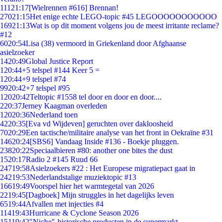
111
21:17
[Wielrennen #616] Brennan!
270
21:15
Het enige echte LEGO-topic #45 LEGOOOOOOOOOOO
169
21:13
Wat is op dit moment volgens jou de meest irritante reclame?
#12
60
20:54
Lisa (38) vermoord in Griekenland door Afghaanse
asielzoeker
14
20:49
Global Justice Report
1
20:44
+5 telspel #144 Keer 5 =
1
20:44
+9 telspel #74
99
20:42
+7 telspel #95
120
20:42
Teltopic #1558 tel door en door en door....
2
20:37
Jerney Kaagman overleden
120
20:36
Nederland toen
42
20:35
[Eva vd Wijdeven] geruchten over dakloosheid
70
20:29
Een tactische/militaire analyse van het front in Oekraïne #31
146
20:24
[SBS6] Vandaag Inside #136 - Boekje pluggen.
238
20:22
Speciaalbieren #80: another one bites the dust
15
20:17
Radio 2 #145 Ruud 66
247
19:58
Asielzoekers #22 : Het Europese migratiepact gaat in
242
19:53
Nederlandstalige muziektopic #13
166
19:49
Voorspel hier het warmtegetal van 2026
22
19:45
[Dagboek] Mijn struggles in het dagelijks leven
65
19:44
Afvallen met injecties #4
114
19:43
Hurricane & Cyclone Season 2026
151
19:42
"Niche"-historische producten in de supermarkt