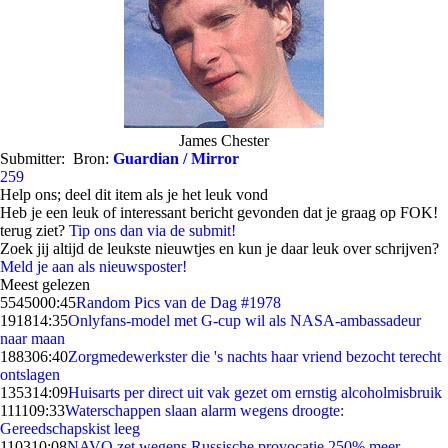
James Chester
Submitter:
Bron:
Guardian / Mirror
259
Help ons; deel dit item als je het leuk vond
Heb je een leuk of interessant bericht gevonden dat je graag op FOK!
terug ziet?
Tip ons dan via de submit!
Zoek jij altijd de leukste nieuwtjes en kun je daar leuk over schrijven?
Meld je aan als nieuwsposter!
Meest gelezen
55450
00:45
Random Pics van de Dag #1978
1918
14:35
Onlyfans-model met G-cup wil als NASA-ambassadeur
naar maan
1883
06:40
Zorgmedewerkster die 's nachts haar vriend bezocht terecht
ontslagen
1353
14:09
Huisarts per direct uit vak gezet om ernstig alcoholmisbruik
1111
09:33
Waterschappen slaan alarm wegens droogte:
Gereedschapskist leeg
1103
10:08
NAVO zet wegens Russische provocatie 250% meer