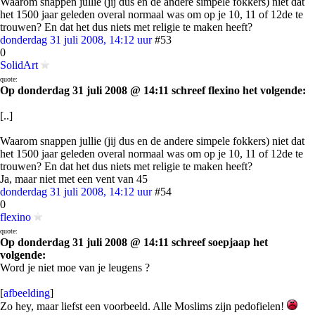
Waarom snappen jullie (jij dus en de andere simpele fokkers) niet dat
het 1500 jaar geleden overal normaal was om op je 10, 11 of 12de te
trouwen? En dat het dus niets met religie te maken heeft?
donderdag 31 juli 2008, 14:12 uur
#53
0
SolidArt
quote:
Op donderdag 31 juli 2008 @ 14:11 schreef flexino het volgende:
[..]
Waarom snappen jullie (jij dus en de andere simpele fokkers) niet dat
het 1500 jaar geleden overal normaal was om op je 10, 11 of 12de te
trouwen? En dat het dus niets met religie te maken heeft?
Ja, maar niet met een vent van 45
donderdag 31 juli 2008, 14:12 uur
#54
0
flexino
quote:
Op donderdag 31 juli 2008 @ 14:11 schreef soepjaap het
volgende:
Word je niet moe van je leugens ?
[
afbeelding
]
Zo hey, maar liefst een voorbeeld. Alle Moslims zijn pedofielen!