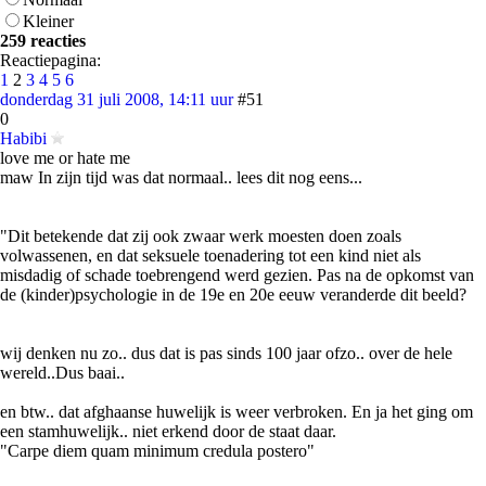
Kleiner
259 reacties
Reactiepagina:
1
2
3
4
5
6
donderdag 31 juli 2008, 14:11 uur
#51
0
Habibi
love me or hate me
maw In zijn tijd was dat normaal.. lees dit nog eens...
"Dit betekende dat zij ook zwaar werk moesten doen zoals
volwassenen, en dat seksuele toenadering tot een kind niet als
misdadig of schade toebrengend werd gezien. Pas na de opkomst van
de (kinder)psychologie in de 19e en 20e eeuw veranderde dit beeld?
wij denken nu zo.. dus dat is pas sinds 100 jaar ofzo.. over de hele
wereld..Dus baai..
en btw.. dat afghaanse huwelijk is weer verbroken. En ja het ging om
een stamhuwelijk.. niet erkend door de staat daar.
"Carpe diem quam minimum credula postero"