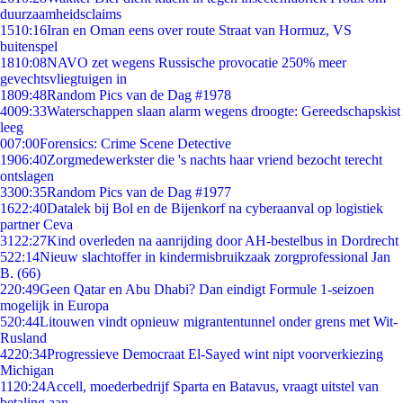
duurzaamheidsclaims
15
10:16
Iran en Oman eens over route Straat van Hormuz, VS
buitenspel
18
10:08
NAVO zet wegens Russische provocatie 250% meer
gevechtsvliegtuigen in
18
09:48
Random Pics van de Dag #1978
40
09:33
Waterschappen slaan alarm wegens droogte: Gereedschapskist
leeg
0
07:00
Forensics: Crime Scene Detective
19
06:40
Zorgmedewerkster die 's nachts haar vriend bezocht terecht
ontslagen
33
00:35
Random Pics van de Dag #1977
16
22:40
Datalek bij Bol en de Bijenkorf na cyberaanval op logistiek
partner Ceva
31
22:27
Kind overleden na aanrijding door AH-bestelbus in Dordrecht
5
22:14
Nieuw slachtoffer in kindermisbruikzaak zorgprofessional Jan
B. (66)
2
20:49
Geen Qatar en Abu Dhabi? Dan eindigt Formule 1-seizoen
mogelijk in Europa
5
20:44
Litouwen vindt opnieuw migrantentunnel onder grens met Wit-
Rusland
42
20:34
Progressieve Democraat El-Sayed wint nipt voorverkiezing
Michigan
11
20:24
Accell, moederbedrijf Sparta en Batavus, vraagt uitstel van
betaling aan