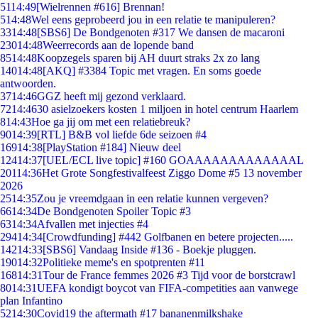
51
14:49
[Wielrennen #616] Brennan!
5
14:48
Wel eens geprobeerd jou in een relatie te manipuleren?
33
14:48
[SBS6] De Bondgenoten #317 We dansen de macaroni
230
14:48
Weerrecords aan de lopende band
85
14:48
Koopzegels sparen bij AH duurt straks 2x zo lang
140
14:48
[AKQ] #3384 Topic met vragen. En soms goede
antwoorden.
37
14:46
GGZ heeft mij gezond verklaard.
72
14:46
30 asielzoekers kosten 1 miljoen in hotel centrum Haarlem
8
14:43
Hoe ga jij om met een relatiebreuk?
90
14:39
[RTL] B&B vol liefde 6de seizoen #4
169
14:38
[PlayStation #184] Nieuw deel
124
14:37
[UEL/ECL live topic] #160 GOAAAAAAAAAAAAAL
201
14:36
Het Grote Songfestivalfeest Ziggo Dome #5 13 november
2026
25
14:35
Zou je vreemdgaan in een relatie kunnen vergeven?
66
14:34
De Bondgenoten Spoiler Topic #3
63
14:34
Afvallen met injecties #4
294
14:34
[Crowdfunding] #442 Golfbanen en betere projecten.....
142
14:33
[SBS6] Vandaag Inside #136 - Boekje pluggen.
190
14:32
Politieke meme's en spotprenten #11
168
14:31
Tour de France femmes 2026 #3 Tijd voor de borstcrawl
80
14:31
UEFA kondigt boycot van FIFA-competities aan vanwege
plan Infantino
52
14:30
Covid19 the aftermath #17 bananenmilkshake