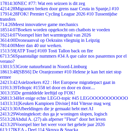
178
14:30
NEC #77: Wat een seizoen is dit zeg
42
14:28
Migranten breken door grens naar Ceuta in Spanje,l #10
179
14:28
FOK! Premier Cycling League 2026 #10 Tussentijdse
transfers
7
14:26
Meest innovatieve game mechanics
185
14:07
Boeken worden opgekocht om chatbots te voeden
162
14:07
Voorspel hier het warmtegetal van 2026
36
14:00
Droneaanval op Oekrains vliegtuig in Leipzig
78
14:00
Meer dan 40 uur werken.
15
13:59
[ATP Tour] #169 Tosti Tallon back on fire
67
13:56
Spaanstalige nummers #34 A que calor nos pasaremos por el
verano?
130
13:53
Grote natuurbrand in Noord-Limburg
186
13:48
[SBS6] De Oranjezomer #10 Helene je kan het niet stop
ermee
242
13:42
Asielzoekers #22 : Het Europese migratiepact gaat in
119
13:39
Teltopic #1558 tel door en door en door....
30
13:35
De gemiddelde leeftijd op FOK!
268
13:34
Het enige echte LEGO-topic #45 LEGOOOOOOOOOOO
143
13:31
[Keuken Kampioen Divisie] #44 Vitesse mag weg
242
13:30
Afbeeldingen die je gemaakt hebt met AI
24
13:29
Woningtekort: dus ga je woningen slopen, logisch
55
13:28
Abdul A. (27) als afperser "Fleur" door het leven
42
13:20
Voorspel hier het weer voor het gehele jaar 2026
6
13:17
IKEA - Deel 114 Skruva & Snacka