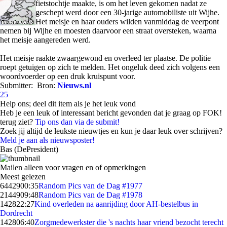
fietstochtje maakte, is om het leven gekomen nadat ze
geschept werd door een 30-jarige automobiliste uit Wijhe.
Het meisje en haar ouders wilden vanmiddag de veerpont
nemen bij Wijhe en moesten daarvoor een straat oversteken, waarna
het meisje aangereden werd.
Het meisje raakte zwaargewond en overleed ter plaatse. De politie
roept getuigen op zich te melden. Het ongeluk deed zich volgens een
woordvoerder op een druk kruispunt voor.
Submitter:
Bron:
Nieuws.nl
25
Help ons; deel dit item als je het leuk vond
Heb je een leuk of interessant bericht gevonden dat je graag op FOK!
terug ziet?
Tip ons dan via de submit!
Zoek jij altijd de leukste nieuwtjes en kun je daar leuk over schrijven?
Meld je aan als nieuwsposter!
Bas (DePresident)
Mailen alleen voor vragen en of opmerkingen
Meest gelezen
64429
00:35
Random Pics van de Dag #1977
21449
09:48
Random Pics van de Dag #1978
1428
22:27
Kind overleden na aanrijding door AH-bestelbus in
Dordrecht
1428
06:40
Zorgmedewerkster die 's nachts haar vriend bezocht terecht