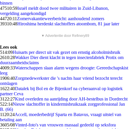
binnen
475
10:59
Israël meldt dood twee militairen in Zuid-Libanon,
vergelding aangekondigd
447
20:11
Zomervakantieweerbericht: aanhoudend zomers
393
10:48
Hiroshima herdenkt slachtoffers atoombom, 81 jaar later
▼ Advertentie door Refinery89
Lees ook
5
14:09
Huisarts per direct uit vak gezet om ernstig alcoholmisbruik
26
10:28
Wakker Dier dient klacht in tegen insectenfabriek Protix om
duurzaamheidsclaims
40
09:33
Waterschappen slaan alarm wegens droogte: Gereedschapskist
leeg
19
06:40
Zorgmedewerkster die 's nachts haar vriend bezocht terecht
ontslagen
16
22:40
Datalek bij Bol en de Bijenkorf na cyberaanval op logistiek
partner Ceva
31
22:27
Kind overleden na aanrijding door AH-bestelbus in Dordrecht
5
22:14
Nieuw slachtoffer in kindermisbruikzaak zorgprofessional Jan
B. (66)
11
20:24
Accell, moederbedrijf Sparta en Batavus, vraagt uitstel van
betaling aan
36
05/08
Vinted-foto's van vrouwen massaal gedeeld op seksfora