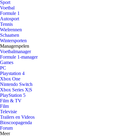
Sport
Voetbal
Formule 1
Autosport
Tennis
Wielrennen
Schaatsen
Wintersporten
Managerspelen
Voetbalmanager
Formule 1-manager
Games
PC
Playstation 4
Xbox One
Nintendo Switch
Xbox Series X|S
PlayStation 5
Film & TV
Film
Televisie
Trailers en Videos
Bioscoopagenda
Forum
Meer