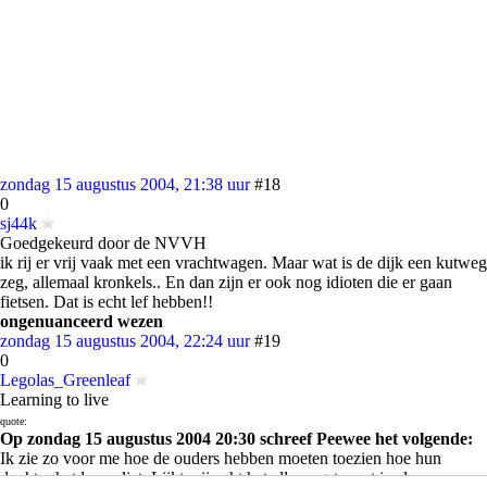
zondag 15 augustus 2004, 21:38 uur
#18
0
sj44k
Goedgekeurd door de NVVH
ik rij er vrij vaak met een vrachtwagen. Maar wat is de dijk een kutweg
zeg, allemaal kronkels.. En dan zijn er ook nog idioten die er gaan
fietsen. Dat is echt lef hebben!!
ongenuanceerd wezen
zondag 15 augustus 2004, 22:24 uur
#19
0
Legolas_Greenleaf
Learning to live
quote:
Op zondag 15 augustus 2004 20:30 schreef Peewee het volgende:
Ik zie zo voor me hoe de ouders hebben moeten toezien hoe hun
dochter het leven liet. Lijkt mij echt het aller ergste wat je als mens mee