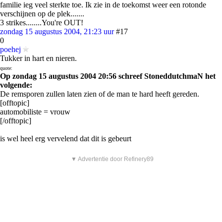
familie ieg veel sterkte toe. Ik zie in de toekomst weer een rotonde
verschijnen op de plek.......
3 strikes........You're OUT!
zondag 15 augustus 2004, 21:23 uur
#17
0
poehej
Tukker in hart en nieren.
quote:
Op zondag 15 augustus 2004 20:56 schreef StoneddutchmaN het
volgende:
De remsporen zullen laten zien of de man te hard heeft gereden.
[offtopic]
automobiliste = vrouw
[/offtopic]
is wel heel erg vervelend dat dit is gebeurt
▼ Advertentie door Refinery89