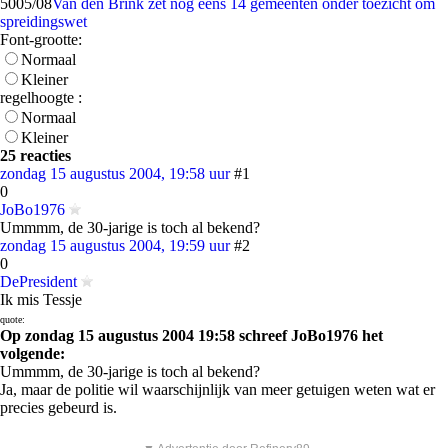
50
05/08
Van den Brink zet nog eens 14 gemeenten onder toezicht om
spreidingswet
Font-grootte:
Normaal
Kleiner
regelhoogte :
Normaal
Kleiner
25 reacties
zondag 15 augustus 2004, 19:58 uur
#1
0
JoBo1976
Ummmm, de 30-jarige is toch al bekend?
zondag 15 augustus 2004, 19:59 uur
#2
0
DePresident
Ik mis Tessje
quote:
Op zondag 15 augustus 2004 19:58 schreef JoBo1976 het
volgende:
Ummmm, de 30-jarige is toch al bekend?
Ja, maar de politie wil waarschijnlijk van meer getuigen weten wat er
precies gebeurd is.