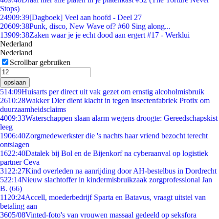
Stops)
249
09:39
[Dagboek] Veel aan hoofd - Deel 27
206
09:38
Punk, disco, New Wave of? #60 Sing along...
139
09:38
Zaken waar je je echt dood aan ergert #17 - Werklui
Nederland
Nederland
Scrollbar gebruiken
opslaan
5
14:09
Huisarts per direct uit vak gezet om ernstig alcoholmisbruik
26
10:28
Wakker Dier dient klacht in tegen insectenfabriek Protix om
duurzaamheidsclaims
40
09:33
Waterschappen slaan alarm wegens droogte: Gereedschapskist
leeg
19
06:40
Zorgmedewerkster die 's nachts haar vriend bezocht terecht
ontslagen
16
22:40
Datalek bij Bol en de Bijenkorf na cyberaanval op logistiek
partner Ceva
31
22:27
Kind overleden na aanrijding door AH-bestelbus in Dordrecht
5
22:14
Nieuw slachtoffer in kindermisbruikzaak zorgprofessional Jan
B. (66)
11
20:24
Accell, moederbedrijf Sparta en Batavus, vraagt uitstel van
betaling aan
36
05/08
Vinted-foto's van vrouwen massaal gedeeld op seksfora