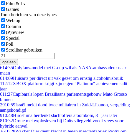
Film & Tv
Games
Toon berichten van deze types
Weblog
Column
(P)review
Special
Poll
Scrollbar gebruiken
opslaan
6
14:35
Onlyfans-model met G-cup wil als NASA-ambassadeur naar
maan
6
14:09
Huisarts per direct uit vak gezet om ernstig alcoholmisbruik
1
12:12
XBOX platform krijgt zijn eigen "Platinum" achievements dit
jaar
6
11:27
Capibara's lopen Braziliaans parlementsgebouw Mato Grosso
binnen
29
10:59
Israël meldt dood twee militairen in Zuid-Libanon, vergelding
aangekondigd
9
10:48
Hiroshima herdenkt slachtoffers atoombom, 81 jaar later
8
10:32
Drone met explosieven bij Duits vliegveld voedt vrees voor
hybride aanval
26
10:28
Wakker Dier dient klacht in tegen insectenfabriek Protix om