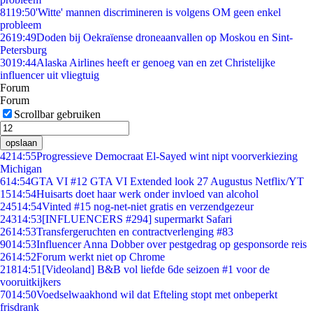
81
19:50
'Witte' mannen discrimineren is volgens OM geen enkel
probleem
26
19:49
Doden bij Oekraïense droneaanvallen op Moskou en Sint-
Petersburg
30
19:44
Alaska Airlines heeft er genoeg van en zet Christelijke
influencer uit vliegtuig
Forum
Forum
Scrollbar gebruiken
opslaan
42
14:55
Progressieve Democraat El-Sayed wint nipt voorverkiezing
Michigan
6
14:54
GTA VI #12 GTA VI Extended look 27 Augustus Netflix/YT
15
14:54
Huisarts doet haar werk onder invloed van alcohol
245
14:54
Vinted #15 nog-net-niet gratis en verzendgezeur
243
14:53
[INFLUENCERS #294] supermarkt Safari
26
14:53
Transfergeruchten en contractverlenging #83
90
14:53
Influencer Anna Dobber over pestgedrag op gesponsorde reis
26
14:52
Forum werkt niet op Chrome
218
14:51
[Videoland] B&B vol liefde 6de seizoen #1 voor de
vooruitkijkers
70
14:50
Voedselwaakhond wil dat Efteling stopt met onbeperkt
frisdrank