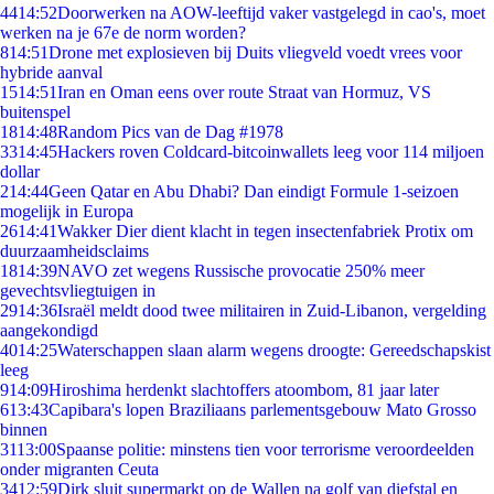
44
14:52
Doorwerken na AOW-leeftijd vaker vastgelegd in cao's, moet
werken na je 67e de norm worden?
8
14:51
Drone met explosieven bij Duits vliegveld voedt vrees voor
hybride aanval
15
14:51
Iran en Oman eens over route Straat van Hormuz, VS
buitenspel
18
14:48
Random Pics van de Dag #1978
33
14:45
Hackers roven Coldcard-bitcoinwallets leeg voor 114 miljoen
dollar
2
14:44
Geen Qatar en Abu Dhabi? Dan eindigt Formule 1-seizoen
mogelijk in Europa
26
14:41
Wakker Dier dient klacht in tegen insectenfabriek Protix om
duurzaamheidsclaims
18
14:39
NAVO zet wegens Russische provocatie 250% meer
gevechtsvliegtuigen in
29
14:36
Israël meldt dood twee militairen in Zuid-Libanon, vergelding
aangekondigd
40
14:25
Waterschappen slaan alarm wegens droogte: Gereedschapskist
leeg
9
14:09
Hiroshima herdenkt slachtoffers atoombom, 81 jaar later
6
13:43
Capibara's lopen Braziliaans parlementsgebouw Mato Grosso
binnen
31
13:00
Spaanse politie: minstens tien voor terrorisme veroordeelden
onder migranten Ceuta
34
12:59
Dirk sluit supermarkt op de Wallen na golf van diefstal en