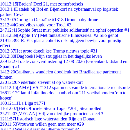
101
13:15
[Breien] Deel 21, met zomerbreisels
30
13:14
Datalek bij Bol en Bijenkorf na cyberaanval op logistiek
partner Ceva
33
13:07
Oorlog in Oekraïne #1318 Drone baby drone
22
12:44
Goodvibes topic voor Troel #3
247
12:41
Sophie Straat mist 'publieke solidariteit' na ophef optreden #4
115
12:39
[Apple TV] Met fantastische films/series! #2 Silo genot
219
12:39
GR: Elk glas alcohol is riskant, geen bewijs voor gunstig
effect
20
12:37
Het grote dagelijkse Trump nieuws topic #31
20
12:30
[Dagboek] Mijn struggles in het dagelijks leven
239
12:27
Totale zonsverduistering 12-08-2026 (Groenland, IJsland en
Spanje) #1
14
12:20
Capibara's wandelen doodleuk het Braziliaanse parlement
binnen
220
12:20
Nederland stevent af op watertekort
171
12:15
[AMV] VS #1312 spammers van de internationale rechtsorde
168
12:12
Gianni Infantino doet aanbod om 211 voetbalbonden 'om te
kopen'
100
12:11
[La Liga #177]
116
12:07
[Het Officiële Steam Topic #201] Steamrolled
252
12:03
[VEGAN] Vrij van dierlijke producten - deel 3
12
11:57
Historisch lage waterstanden Rijn en Donau
290
11:53
Vrouwen willen geen man meer #29
10
11:51
Wat is dit jaar de ultieme zomerhit?