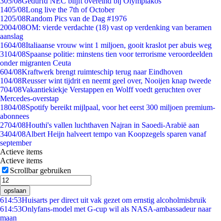
3
05/08
Gedurfd NEC blijft overeind bij Olympiakos
14
05/08
Long live the 7th of October
12
05/08
Random Pics van de Dag #1976
20
04/08
OM: vierde verdachte (18) vast op verdenking van beramen
aanslag
16
04/08
Italiaanse vrouw wint 1 miljoen, gooit kraslot per abuis weg
31
04/08
Spaanse politie: minstens tien voor terrorisme veroordeelden
onder migranten Ceuta
6
04/08
Kraftwerk brengt ruimteschip terug naar Eindhoven
1
04/08
Reusser wint tijdrit en neemt geel over, Nooijen knap tweede
7
04/08
Vakantiekiekje Verstappen en Wolff voedt geruchten over
Mercedes-overstap
18
04/08
Spotify bereikt mijlpaal, voor het eerst 300 miljoen premium-
abonnees
27
04/08
Houthi's vallen luchthaven Najran in Saoedi-Arabië aan
34
04/08
Albert Heijn halveert tempo van Koopzegels sparen vanaf
september
Actieve items
Actieve items
Scrollbar gebruiken
opslaan
6
14:53
Huisarts per direct uit vak gezet om ernstig alcoholmisbruik
6
14:53
Onlyfans-model met G-cup wil als NASA-ambassadeur naar
maan