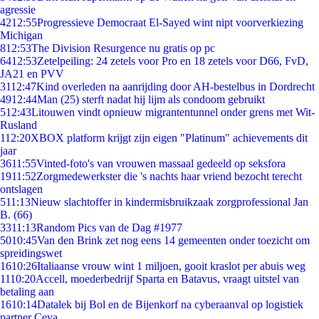
agressie
42
12:55
Progressieve Democraat El-Sayed wint nipt voorverkiezing
Michigan
8
12:53
The Division Resurgence nu gratis op pc
64
12:53
Zetelpeiling: 24 zetels voor Pro en 18 zetels voor D66, FvD,
JA21 en PVV
31
12:47
Kind overleden na aanrijding door AH-bestelbus in Dordrecht
49
12:44
Man (25) sterft nadat hij lijm als condoom gebruikt
5
12:43
Litouwen vindt opnieuw migrantentunnel onder grens met Wit-
Rusland
1
12:20
XBOX platform krijgt zijn eigen "Platinum" achievements dit
jaar
36
11:55
Vinted-foto's van vrouwen massaal gedeeld op seksfora
19
11:52
Zorgmedewerkster die 's nachts haar vriend bezocht terecht
ontslagen
5
11:13
Nieuw slachtoffer in kindermisbruikzaak zorgprofessional Jan
B. (66)
33
11:13
Random Pics van de Dag #1977
50
10:45
Van den Brink zet nog eens 14 gemeenten onder toezicht om
spreidingswet
16
10:26
Italiaanse vrouw wint 1 miljoen, gooit kraslot per abuis weg
11
10:20
Accell, moederbedrijf Sparta en Batavus, vraagt uitstel van
betaling aan
16
10:14
Datalek bij Bol en de Bijenkorf na cyberaanval op logistiek
partner Ceva