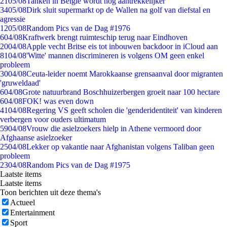
21
05/08
Tanken in België wordt nóg aantrekkelijker
34
05/08
Dirk sluit supermarkt op de Wallen na golf van diefstal en
agressie
12
05/08
Random Pics van de Dag #1976
6
04/08
Kraftwerk brengt ruimteschip terug naar Eindhoven
20
04/08
Apple vecht Britse eis tot inbouwen backdoor in iCloud aan
81
04/08
'Witte' mannen discrimineren is volgens OM geen enkel
probleem
30
04/08
Ceuta-leider noemt Marokkaanse grensaanval door migranten
'gruweldaad'
6
04/08
Grote natuurbrand Boschhuizerbergen groeit naar 100 hectare
6
04/08
FOK! was even down
41
04/08
Regering VS geeft scholen die 'genderidentiteit' van kinderen
verbergen voor ouders ultimatum
59
04/08
Vrouw die asielzoekers hielp in Athene vermoord door
Afghaanse asielzoeker
25
04/08
Lekker op vakantie naar Afghanistan volgens Taliban geen
probleem
23
04/08
Random Pics van de Dag #1975
Laatste items
Laatste items
Toon berichten uit deze thema's
Actueel
Entertainment
Sport