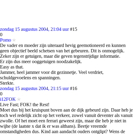
zondag 15 augustus 2004, 21:04 uur
#15
0
Pomo
De vader en moeder zijn uiteraard hevig geemotioneerd en kunnen
geen objectief beeld schetsen van het gebeuren. Dit is onmogelijk.
Zeker zijn er getuigen, maar die geven tegenstrijdige informatie.
Er zijn dus meer ooggetuigen noodzakelijk.
Easy as that.
Jammer, heel jammer voor dit gezinnetje. Veel verdriet,
schuldgevoelens en spanningen.
Sterkte.
zondag 15 augustus 2004, 21:15 uur
#16
0
i12FOK
Live Fast; FOK! the Rest!
Moet dus bij het kruispunt boven aan de dijk gebeurd zijn. Daar heb je
toch wel redelijk zicht op het verkeer, zowel vanuit deventer als vanuit
zwolle. Of het moet een ferrari geweest zijn, maar die heb je niet in
wijhe (de laatste x dat ik er was althans). Beetje vreemde
omstandigheden dus. Kind aan aandacht ouders ontglipt? Wens de