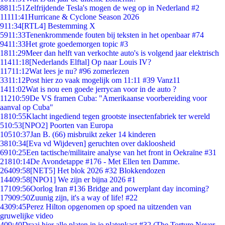
88
11:51
Zelfrijdende Tesla's mogen de weg op in Nederland #2
111
11:41
Hurricane & Cyclone Season 2026
9
11:34
[RTL4] Bestemming X
59
11:33
Tenenkrommende fouten bij teksten in het openbaar #74
94
11:33
Het grote goedemorgen topic #3
18
11:29
Meer dan helft van verkochte auto's is volgend jaar elektrisch
114
11:18
[Nederlands Elftal] Op naar Louis IV?
117
11:12
Wat lees je nu? #96 zomerlezen
33
11:12
Post hier zo vaak mogelijk om 11:11 #39 Vanz11
14
11:02
Wat is nou een goede jerrycan voor in de auto ?
112
10:59
De VS framen Cuba: "Amerikaanse voorbereiding voor
aanval op Cuba"
18
10:55
Klacht ingediend tegen grootste insectenfabriek ter wereld
5
10:53
[NPO2] Poorten van Europa
105
10:37
Jan B. (66) misbruikt zeker 14 kinderen
38
10:34
[Eva vd Wijdeven] geruchten over dakloosheid
69
10:25
Een tactische/militaire analyse van het front in Oekraïne #31
218
10:14
De Avondetappe #176 - Met Ellen ten Damme.
264
09:58
[NET5] Het blok 2026 #32 Blokkendozen
144
09:58
[NPO1] We zijn er bijna 2026 #1
171
09:56
Oorlog Iran #136 Bridge and powerplant day incoming?
179
09:50
Zuunig zijn, it's a way of life! #22
43
09:45
Perez Hilton opgenomen op spoed na uitzenden van
gruwelijke video
4
09:40
Draai hier alle platen in je platenkast #32 (The Torture Never