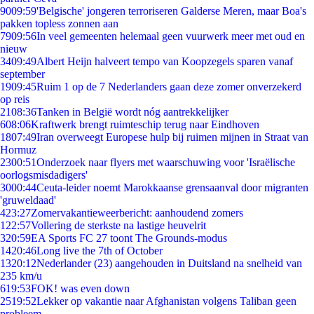
90
09:59
'Belgische' jongeren terroriseren Galderse Meren, maar Boa's
pakken topless zonnen aan
79
09:56
In veel gemeenten helemaal geen vuurwerk meer met oud en
nieuw
34
09:49
Albert Heijn halveert tempo van Koopzegels sparen vanaf
september
19
09:45
Ruim 1 op de 7 Nederlanders gaan deze zomer onverzekerd
op reis
21
08:36
Tanken in België wordt nóg aantrekkelijker
6
08:06
Kraftwerk brengt ruimteschip terug naar Eindhoven
18
07:49
Iran overweegt Europese hulp bij ruimen mijnen in Straat van
Hormuz
23
00:51
Onderzoek naar flyers met waarschuwing voor 'Israëlische
oorlogsmisdadigers'
30
00:44
Ceuta-leider noemt Marokkaanse grensaanval door migranten
'gruweldaad'
4
23:27
Zomervakantieweerbericht: aanhoudend zomers
1
22:57
Vollering de sterkste na lastige heuvelrit
3
20:59
EA Sports FC 27 toont The Grounds-modus
14
20:46
Long live the 7th of October
13
20:12
Nederlander (23) aangehouden in Duitsland na snelheid van
235 km/u
6
19:53
FOK! was even down
25
19:52
Lekker op vakantie naar Afghanistan volgens Taliban geen
probleem