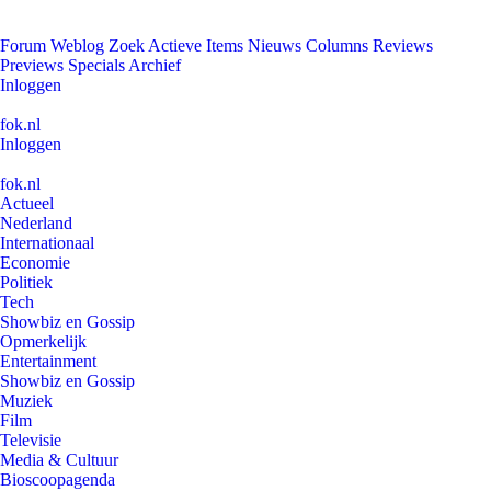
Forum
Weblog
Zoek
Actieve Items
Nieuws
Columns
Reviews
Previews
Specials
Archief
Inloggen
fok.nl
Inloggen
fok.nl
Actueel
Nederland
Internationaal
Economie
Politiek
Tech
Showbiz en Gossip
Opmerkelijk
Entertainment
Showbiz en Gossip
Muziek
Film
Televisie
Media & Cultuur
Bioscoopagenda