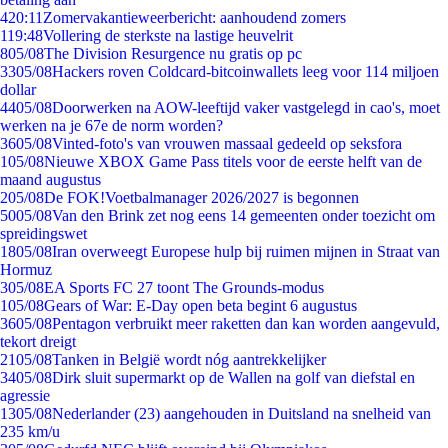
4
20:11
Zomervakantieweerbericht: aanhoudend zomers
1
19:48
Vollering de sterkste na lastige heuvelrit
8
05/08
The Division Resurgence nu gratis op pc
33
05/08
Hackers roven Coldcard-bitcoinwallets leeg voor 114 miljoen
dollar
44
05/08
Doorwerken na AOW-leeftijd vaker vastgelegd in cao's, moet
werken na je 67e de norm worden?
36
05/08
Vinted-foto's van vrouwen massaal gedeeld op seksfora
1
05/08
Nieuwe XBOX Game Pass titels voor de eerste helft van de
maand augustus
2
05/08
De FOK!Voetbalmanager 2026/2027 is begonnen
50
05/08
Van den Brink zet nog eens 14 gemeenten onder toezicht om
spreidingswet
18
05/08
Iran overweegt Europese hulp bij ruimen mijnen in Straat van
Hormuz
3
05/08
EA Sports FC 27 toont The Grounds-modus
1
05/08
Gears of War: E-Day open beta begint 6 augustus
36
05/08
Pentagon verbruikt meer raketten dan kan worden aangevuld,
tekort dreigt
21
05/08
Tanken in België wordt nóg aantrekkelijker
34
05/08
Dirk sluit supermarkt op de Wallen na golf van diefstal en
agressie
13
05/08
Nederlander (23) aangehouden in Duitsland na snelheid van
235 km/u