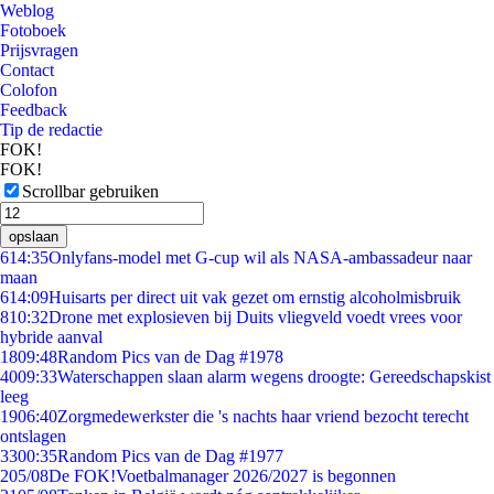
Weblog
Fotoboek
Prijsvragen
Contact
Colofon
Feedback
Tip de redactie
FOK!
FOK!
Scrollbar gebruiken
opslaan
6
14:35
Onlyfans-model met G-cup wil als NASA-ambassadeur naar
maan
6
14:09
Huisarts per direct uit vak gezet om ernstig alcoholmisbruik
8
10:32
Drone met explosieven bij Duits vliegveld voedt vrees voor
hybride aanval
18
09:48
Random Pics van de Dag #1978
40
09:33
Waterschappen slaan alarm wegens droogte: Gereedschapskist
leeg
19
06:40
Zorgmedewerkster die 's nachts haar vriend bezocht terecht
ontslagen
33
00:35
Random Pics van de Dag #1977
2
05/08
De FOK!Voetbalmanager 2026/2027 is begonnen