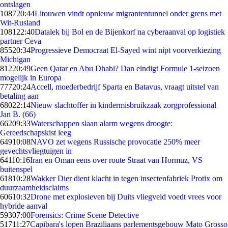
ontslagen
1087
20:44
Litouwen vindt opnieuw migrantentunnel onder grens met
Wit-Rusland
1081
22:40
Datalek bij Bol en de Bijenkorf na cyberaanval op logistiek
partner Ceva
855
20:34
Progressieve Democraat El-Sayed wint nipt voorverkiezing
Michigan
812
20:49
Geen Qatar en Abu Dhabi? Dan eindigt Formule 1-seizoen
mogelijk in Europa
777
20:24
Accell, moederbedrijf Sparta en Batavus, vraagt uitstel van
betaling aan
680
22:14
Nieuw slachtoffer in kindermisbruikzaak zorgprofessional
Jan B. (66)
662
09:33
Waterschappen slaan alarm wegens droogte:
Gereedschapskist leeg
649
10:08
NAVO zet wegens Russische provocatie 250% meer
gevechtsvliegtuigen in
641
10:16
Iran en Oman eens over route Straat van Hormuz, VS
buitenspel
618
10:28
Wakker Dier dient klacht in tegen insectenfabriek Protix om
duurzaamheidsclaims
606
10:32
Drone met explosieven bij Duits vliegveld voedt vrees voor
hybride aanval
593
07:00
Forensics: Crime Scene Detective
517
11:27
Capibara's lopen Braziliaans parlementsgebouw Mato Grosso