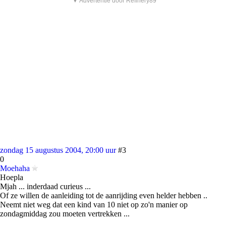
▼ Advertentie door Refinery89
zondag 15 augustus 2004, 20:00 uur
#3
0
Moehaha
Hoepla
Mjah ... inderdaad curieus ...
Of ze willen de aanleiding tot de aanrijding even helder hebben ..
Neemt niet weg dat een kind van 10 niet op zo'n manier op
zondagmiddag zou moeten vertrekken ...