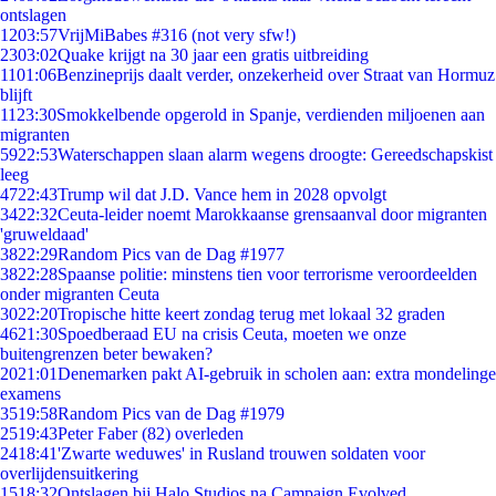
ontslagen
12
03:57
VrijMiBabes #316 (not very sfw!)
23
03:02
Quake krijgt na 30 jaar een gratis uitbreiding
11
01:06
Benzineprijs daalt verder, onzekerheid over Straat van Hormuz
blijft
11
23:30
Smokkelbende opgerold in Spanje, verdienden miljoenen aan
migranten
59
22:53
Waterschappen slaan alarm wegens droogte: Gereedschapskist
leeg
47
22:43
Trump wil dat J.D. Vance hem in 2028 opvolgt
34
22:32
Ceuta-leider noemt Marokkaanse grensaanval door migranten
'gruweldaad'
38
22:29
Random Pics van de Dag #1977
38
22:28
Spaanse politie: minstens tien voor terrorisme veroordeelden
onder migranten Ceuta
30
22:20
Tropische hitte keert zondag terug met lokaal 32 graden
46
21:30
Spoedberaad EU na crisis Ceuta, moeten we onze
buitengrenzen beter bewaken?
20
21:01
Denemarken pakt AI-gebruik in scholen aan: extra mondelinge
examens
35
19:58
Random Pics van de Dag #1979
25
19:43
Peter Faber (82) overleden
24
18:41
'Zwarte weduwes' in Rusland trouwen soldaten voor
overlijdensuitkering
15
18:32
Ontslagen bij Halo Studios na Campaign Evolved