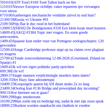
59
10:03
[ATP Tour] #169 Tosti Tallon back on fire
12
10:01
Nieuwe Europese richtlijn: vaker repareren ipv vervangen
voor nieuw
67
10:00
Aanbrengen mechanische ventilatie zinvol in oud huis?
213
09:58
Russia vs Ukraine #91
21
09:56
Prijs Bar le duc rood in het buitenland
120
09:53
[SBS6] De Bondgenoten #318 Een klein kusje moet kunnen
146
09:45
[AKQ] #3384 Topic met vragen. En soms goede
antwoorden.
14
09:45
Spaanse kust onder vuur van Portugese oorlogsschepen: 120
gewonden
125
09:43
Jonge Cambridge professor stapt op na claims over plagiaat
en leugens
257
09:42
Totale zonsverduistering 12-08-2026 (Groenland, IJsland en
Spanje) #1
16
09:41
Ik wil een eigen politieke partij oprichten
6
09:38
Echt wrf
28
09:37
Single mannen verplichtsingle moeders laten daten?
32
09:35
Het Hazy Jane adoratietopic
104
09:35
Koopzegels sparen bij AH duurt straks 2x zo lang
234
09:34
Oorlog Iran #136 Bridge and powerplant day incoming?
9
09:31
Hoe hiermee om te gaan?
59
09:29
Magic mushrooms
101
09:29
Man zoekt mij en bedreigt mij, nadat ik met zijn zoon sprak
189
09:25
Boeken worden opgekocht om chatbots te voeden