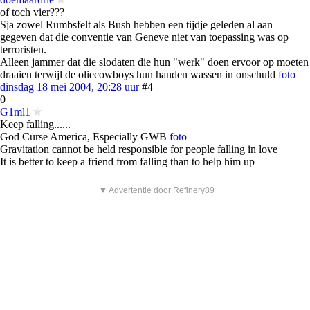
of toch vier???
Sja zowel Rumbsfelt als Bush hebben een tijdje geleden al aan
gegeven dat die conventie van Geneve niet van toepassing was op
terroristen.
Alleen jammer dat die slodaten die hun "werk" doen ervoor op moeten
draaien terwijl de oliecowboys hun handen wassen in onschuld
foto
dinsdag 18 mei 2004, 20:28 uur
#4
0
G1ml1
Keep falling......
God Curse America, Especially GWB
foto
Gravitation cannot be held responsible for people falling in love
It is better to keep a friend from falling than to help him up
▼ Advertentie door Refinery89