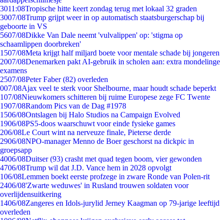
30
11:08
Tropische hitte keert zondag terug met lokaal 32 graden
30
07/08
Trump grijpt weer in op automatisch staatsburgerschap bij
geboorte in VS
56
07/08
Dikke Van Dale neemt 'vulvalippen' op: 'stigma op
schaamlippen doorbreken'
15
07/08
Meta krijgt half miljard boete voor mentale schade bij jongeren
20
07/08
Denemarken pakt AI-gebruik in scholen aan: extra mondelinge
examens
25
07/08
Peter Faber (82) overleden
0
07/08
Ajax veel te sterk voor Shelbourne, maar houdt schade beperkt
1
07/08
Nieuwkomers schitteren bij ruime Europese zege FC Twente
19
07/08
Random Pics van de Dag #1978
15
06/08
Ontslagen bij Halo Studios na Campaign Evolved
19
06/08
PS5-doos waarschuwt voor einde fysieke games
2
06/08
Le Court wint na nerveuze finale, Pieterse derde
29
06/08
NPO-manager Menno de Boer geschorst na dickpic in
groepsapp
40
06/08
Duitser (93) crasht met quad tegen boom, vier gewonden
47
06/08
Trump wil dat J.D. Vance hem in 2028 opvolgt
1
06/08
Lemmen boekt eerste profzege in zware Ronde van Polen-rit
24
06/08
'Zwarte weduwes' in Rusland trouwen soldaten voor
overlijdensuitkering
14
06/08
Zangeres en Idols-jurylid Jerney Kaagman op 79-jarige leeftijd
overleden