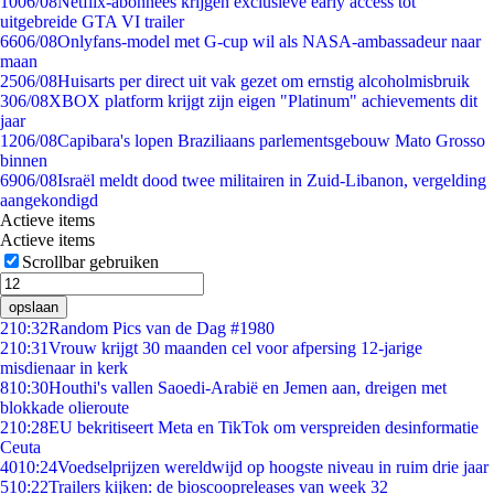
10
06/08
Netflix-abonnees krijgen exclusieve early access tot
uitgebreide GTA VI trailer
66
06/08
Onlyfans-model met G-cup wil als NASA-ambassadeur naar
maan
25
06/08
Huisarts per direct uit vak gezet om ernstig alcoholmisbruik
3
06/08
XBOX platform krijgt zijn eigen "Platinum" achievements dit
jaar
12
06/08
Capibara's lopen Braziliaans parlementsgebouw Mato Grosso
binnen
69
06/08
Israël meldt dood twee militairen in Zuid-Libanon, vergelding
aangekondigd
Actieve items
Actieve items
Scrollbar gebruiken
opslaan
2
10:32
Random Pics van de Dag #1980
2
10:31
Vrouw krijgt 30 maanden cel voor afpersing 12-jarige
misdienaar in kerk
8
10:30
Houthi's vallen Saoedi-Arabië en Jemen aan, dreigen met
blokkade olieroute
2
10:28
EU bekritiseert Meta en TikTok om verspreiden desinformatie
Ceuta
40
10:24
Voedselprijzen wereldwijd op hoogste niveau in ruim drie jaar
5
10:22
Trailers kijken: de bioscoopreleases van week 32