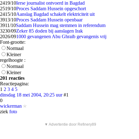
24
19/10
Ierse journalist ontvoerd in Bagdad
25
19/10
Proces Saddam Hussein opgeschort
24
15/10
Aanslag Bagdad schakelt elektriciteit uit
39
13/10
Proces Saddam Hussein openbaar
39
11/10
Saddam Hussein mag stemmen in referendum
32
30/09
Zeker 85 doden bij aanslagen Irak
20
26/09
1000 gevangenen Abu Ghraib gevangenis vrij
Font-grootte:
Normaal
Kleiner
regelhoogte :
Normaal
Kleiner
201 reacties
Reactiepagina:
1
2
3
4
5
dinsdag 18 mei 2004, 20:25 uur
#1
0
wickerman
ziek
foto
▼ Advertentie door Refinery89