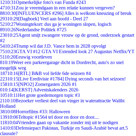
12
10:31
Opmerkelijke foto's van Funda #243
47
10:31
Zou je vreemdgaan in een relatie kunnen vergeven?
88
10:30
[INFLUENCERS #296] Alles is welkom kneuzing of breuk
293
10:29
[Dagboek] Veel aan hoofd - Deel 27
52
10:27
Woningtekort: dus ga je woningen slopen, logisch
89
10:26
Nederlandse Politiek #725
230
10:25
Agent smijt zwangere vrouw op de grond, onderzoek gestart
#2
54
10:24
Trump wil dat J.D. Vance hem in 2028 opvolgt
75
10:23
GTA VI #12 GTA VI Extended look 27 Augustus Netflix/YT
51
10:20
Eeuwig voortleven
8
10:19
Weer een parkeergarage dicht in Dordrecht, auto's zo snel
mogelijk weg
187
10:16
[RTL] B&B vol liefde 6de seizoen #4
223
10:15
[Live Eredivisie #1784] Dying seconds van het seizoen!
158
10:15
[NPO2] Zomergasten 2026 #1
0
10:14
[KERST] Adventskalenders 2026
105
10:11
Het grote goedemorgen topic #3
21
10:10
Bezoeker verliest deel van vinger in waterattractie Walibi
Holland
38
10:08
Horrorfilms #33: Halloween
139
10:06
Teltopic #1564 tel door en door en door....
118
10:04
Vrienden gaan op vakantie zonder mij uit te nodigen
14
10:03
Defensiepact Pakistan, Turkije en Saudi-Arabië bevat art.5
clausule?