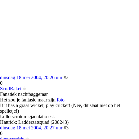
dinsdag 18 mei 2004, 20:26 uur
#2
0
ScudRaket
Fanatiek nachtbaggeraar
Het zou je fantasie maar zijn
foto
If it has a grass wicket, play cricket! (Nee, dit slaat niet op het
spelletje!)
Lullo scrotum ejaculatio est.
Hattrick: Ladderzatsquad (208243)
dinsdag 18 mei 2004, 20:27 uur
#3
0
doemaardrie