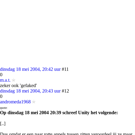
dinsdag 18 mei 2004, 20:42 uur
#11
0
m.a.t.
zeker ook 'gefaked'
dinsdag 18 mei 2004, 20:43 uur
#12
0
andromeda1968
quote:
Op dinsdag 18 mei 2004 20:39 schreef Unity het volgende:
[..]
Dus omdat er een paar rotte appels tussen zitten veroordeel jij ze maar