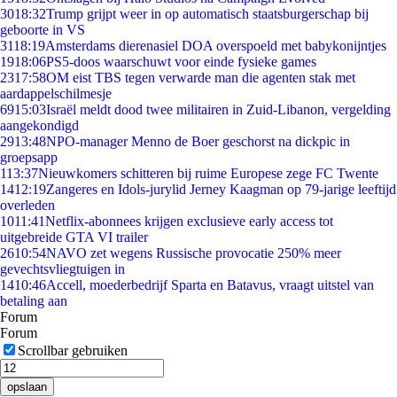
30
18:32
Trump grijpt weer in op automatisch staatsburgerschap bij
geboorte in VS
31
18:19
Amsterdams dierenasiel DOA overspoeld met babykonijntjes
19
18:06
PS5-doos waarschuwt voor einde fysieke games
23
17:58
OM eist TBS tegen verwarde man die agenten stak met
aardappelschilmesje
69
15:03
Israël meldt dood twee militairen in Zuid-Libanon, vergelding
aangekondigd
29
13:48
NPO-manager Menno de Boer geschorst na dickpic in
groepsapp
1
13:37
Nieuwkomers schitteren bij ruime Europese zege FC Twente
14
12:19
Zangeres en Idols-jurylid Jerney Kaagman op 79-jarige leeftijd
overleden
10
11:41
Netflix-abonnees krijgen exclusieve early access tot
uitgebreide GTA VI trailer
26
10:54
NAVO zet wegens Russische provocatie 250% meer
gevechtsvliegtuigen in
14
10:46
Accell, moederbedrijf Sparta en Batavus, vraagt uitstel van
betaling aan
Forum
Forum
Scrollbar gebruiken
opslaan