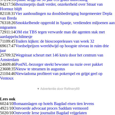
942
17:56
Benzineprijs daalt verder, onzekerheid over Straat van
Hormuz blijft
821
18:31
Vier aanhoudingen na doodsbedreiging burgemeester Depla
van Breda
763
18:26
Smokkelbende opgerold in Spanje, verdienden miljoenen aan
migranten
729
11:14
OM eist TBS tegen verwarde man die agenten stak met
aardappelschilmesje
711
09:45
Trailers kijken: de bioscoopreleases van week 32
696
17:47
Voedselprijzen wereldwijd op hoogste niveau in ruim drie
jaar
257
09:32
Wegpiraat scheurt met 146 km/u door het centrum van
Amsterdam
246
09:46
PostNL-bezorger steekt bewoner na ruzie over pakket
236
08:35
Nieuw te streamen in augustus
211
04:46
Niewiadoma profiteert van pokerspel en grijpt geel op
Ventoux
▼ Advertentie door Refinery89
Lees ook
60
24/10
Bomaanslagen op hotels Bagdad eisen tien levens
49
21/10
Ontvoerde advocaat proces Saddam vermoord
50
20/10
Ontvoerde Ierse journalist Bagdad vrijgelaten