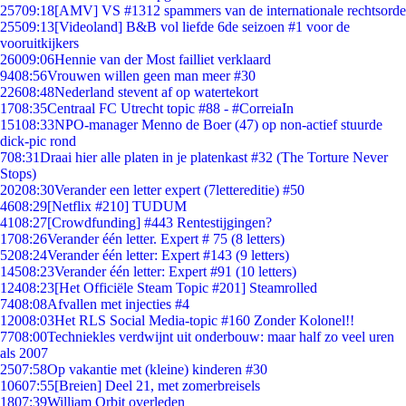
257
09:18
[AMV] VS #1312 spammers van de internationale rechtsorde
255
09:13
[Videoland] B&B vol liefde 6de seizoen #1 voor de
vooruitkijkers
260
09:06
Hennie van der Most failliet verklaard
94
08:56
Vrouwen willen geen man meer #30
226
08:48
Nederland stevent af op watertekort
17
08:35
Centraal FC Utrecht topic #88 - #CorreiaIn
151
08:33
NPO-manager Menno de Boer (47) op non-actief stuurde
dick-pic rond
7
08:31
Draai hier alle platen in je platenkast #32 (The Torture Never
Stops)
202
08:30
Verander een letter expert (7lettereditie) #50
46
08:29
[Netflix #210] TUDUM
41
08:27
[Crowdfunding] #443 Rentestijgingen?
17
08:26
Verander één letter. Expert # 75 (8 letters)
52
08:24
Verander één letter: Expert #143 (9 letters)
145
08:23
Verander één letter: Expert #91 (10 letters)
124
08:23
[Het Officiële Steam Topic #201] Steamrolled
74
08:08
Afvallen met injecties #4
120
08:03
Het RLS Social Media-topic #160 Zonder Kolonel!!
77
08:00
Techniekles verdwijnt uit onderbouw: maar half zo veel uren
als 2007
25
07:58
Op vakantie met (kleine) kinderen #30
106
07:55
[Breien] Deel 21, met zomerbreisels
18
07:39
William Orbit overleden