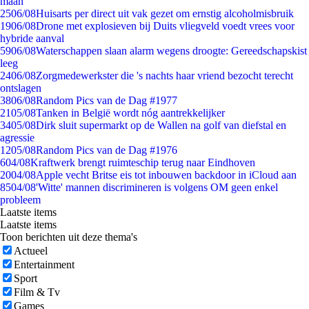
maan
25
06/08
Huisarts per direct uit vak gezet om ernstig alcoholmisbruik
19
06/08
Drone met explosieven bij Duits vliegveld voedt vrees voor
hybride aanval
59
06/08
Waterschappen slaan alarm wegens droogte: Gereedschapskist
leeg
24
06/08
Zorgmedewerkster die 's nachts haar vriend bezocht terecht
ontslagen
38
06/08
Random Pics van de Dag #1977
21
05/08
Tanken in België wordt nóg aantrekkelijker
34
05/08
Dirk sluit supermarkt op de Wallen na golf van diefstal en
agressie
12
05/08
Random Pics van de Dag #1976
6
04/08
Kraftwerk brengt ruimteschip terug naar Eindhoven
20
04/08
Apple vecht Britse eis tot inbouwen backdoor in iCloud aan
85
04/08
'Witte' mannen discrimineren is volgens OM geen enkel
probleem
Laatste items
Laatste items
Toon berichten uit deze thema's
Actueel
Entertainment
Sport
Film & Tv
Games