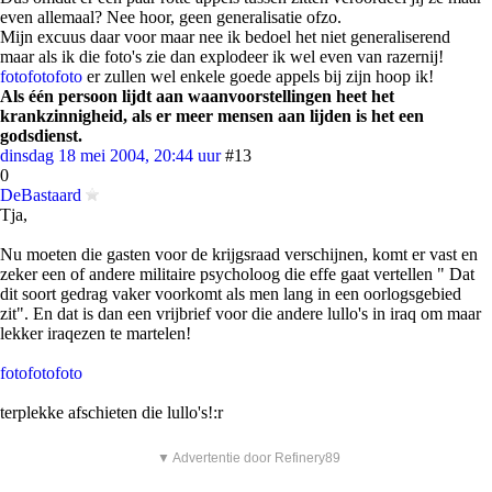
even allemaal? Nee hoor, geen generalisatie ofzo.
Mijn excuus daar voor maar nee ik bedoel het niet generaliserend
maar als ik die foto's zie dan explodeer ik wel even van razernij!
foto
foto
foto
er zullen wel enkele goede appels bij zijn hoop ik!
Als één persoon lijdt aan waanvoorstellingen heet het
krankzinnigheid, als er meer mensen aan lijden is het een
godsdienst.
dinsdag 18 mei 2004, 20:44 uur
#13
0
DeBastaard
Tja,
Nu moeten die gasten voor de krijgsraad verschijnen, komt er vast en
zeker een of andere militaire psycholoog die effe gaat vertellen " Dat
dit soort gedrag vaker voorkomt als men lang in een oorlogsgebied
zit". En dat is dan een vrijbrief voor die andere lullo's in iraq om maar
lekker iraqezen te martelen!
foto
foto
foto
terplekke afschieten die lullo's!:r
▼ Advertentie door Refinery89