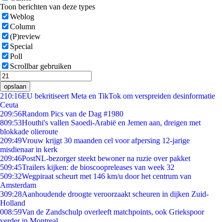
Toon berichten van deze types
Weblog
Column
(P)review
Special
Poll
Scrollbar gebruiken
opslaan
2
10:16
EU bekritiseert Meta en TikTok om verspreiden desinformatie
Ceuta
2
09:56
Random Pics van de Dag #1980
8
09:53
Houthi's vallen Saoedi-Arabië en Jemen aan, dreigen met
blokkade olieroute
2
09:49
Vrouw krijgt 30 maanden cel voor afpersing 12-jarige
misdienaar in kerk
2
09:46
PostNL-bezorger steekt bewoner na ruzie over pakket
5
09:45
Trailers kijken: de bioscoopreleases van week 32
5
09:32
Wegpiraat scheurt met 146 km/u door het centrum van
Amsterdam
3
09:28
Aanhoudende droogte veroorzaakt scheuren in dijken Zuid-
Holland
0
08:59
Van de Zandschulp overleeft matchpoints, ook Griekspoor
verder in Montreal