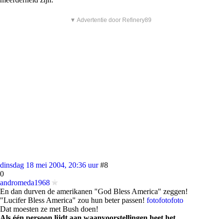
▼ Advertentie door Refinery89
dinsdag 18 mei 2004, 20:36 uur
#8
0
andromeda1968
En dan durven de amerikanen "God Bless America" zeggen!
"Lucifer Bless America" zou hun beter passen!
foto
foto
foto
Dat moesten ze met Bush doen!
Als één persoon lijdt aan waanvoorstellingen heet het