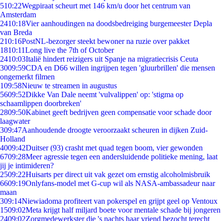
5
10:22
Wegpiraat scheurt met 146 km/u door het centrum van
Amsterdam
24
10:18
Vier aanhoudingen na doodsbedreiging burgemeester Depla
van Breda
2
10:16
PostNL-bezorger steekt bewoner na ruzie over pakket
18
10:11
Long live the 7th of October
24
10:03
Italië hindert reizigers uit Spanje na migratiecrisis Ceuta
30
09:59
CDA en D66 willen ingrijpen tegen 'gluurbrillen' die mensen
ongemerkt filmen
1
09:58
Nieuw te streamen in augustus
56
09:52
Dikke Van Dale neemt 'vulvalippen' op: 'stigma op
schaamlippen doorbreken'
28
09:50
Kabinet geeft bedrijven geen compensatie voor schade door
laagwater
3
09:47
Aanhoudende droogte veroorzaakt scheuren in dijken Zuid-
Holland
40
09:42
Duitser (93) crasht met quad tegen boom, vier gewonden
67
09:28
Meer agressie tegen een andersluidende politieke mening, laat
jij je intimideren?
25
09:22
Huisarts per direct uit vak gezet om ernstig alcoholmisbruik
66
09:19
Onlyfans-model met G-cup wil als NASA-ambassadeur naar
maan
3
09:14
Niewiadoma profiteert van pokerspel en grijpt geel op Ventoux
15
09:02
Meta krijgt half miljard boete voor mentale schade bij jongeren
24
09:02
Zorgmedewerkster die 's nachts haar vriend bezocht terecht