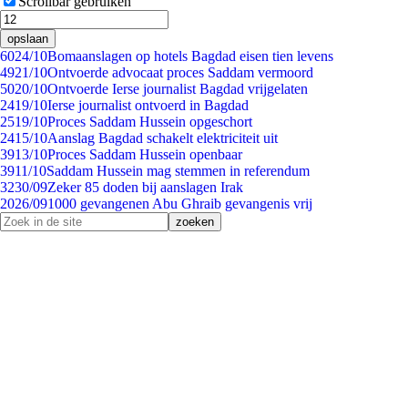
Scrollbar gebruiken
opslaan
60
24/10
Bomaanslagen op hotels Bagdad eisen tien levens
49
21/10
Ontvoerde advocaat proces Saddam vermoord
50
20/10
Ontvoerde Ierse journalist Bagdad vrijgelaten
24
19/10
Ierse journalist ontvoerd in Bagdad
25
19/10
Proces Saddam Hussein opgeschort
24
15/10
Aanslag Bagdad schakelt elektriciteit uit
39
13/10
Proces Saddam Hussein openbaar
39
11/10
Saddam Hussein mag stemmen in referendum
32
30/09
Zeker 85 doden bij aanslagen Irak
20
26/09
1000 gevangenen Abu Ghraib gevangenis vrij