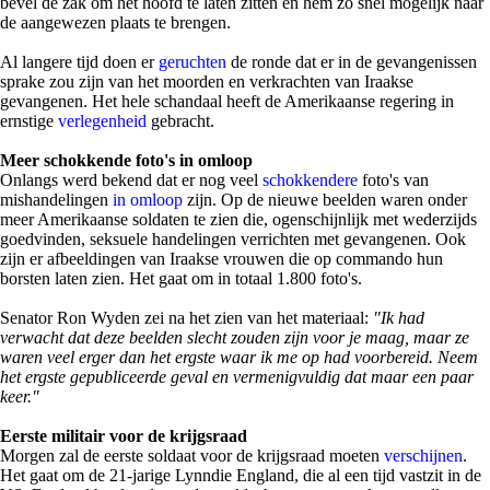
bevel de zak om het hoofd te laten zitten en hem zo snel mogelijk naar
de aangewezen plaats te brengen.
Al langere tijd doen er
geruchten
de ronde dat er in de gevangenissen
sprake zou zijn van het moorden en verkrachten van Iraakse
gevangenen. Het hele schandaal heeft de Amerikaanse regering in
ernstige
verlegenheid
gebracht.
Meer schokkende foto's in omloop
Onlangs werd bekend dat er nog veel
schokkendere
foto's van
mishandelingen
in omloop
zijn. Op de nieuwe beelden waren onder
meer Amerikaanse soldaten te zien die, ogenschijnlijk met wederzijds
goedvinden, seksuele handelingen verrichten met gevangenen. Ook
zijn er afbeeldingen van Iraakse vrouwen die op commando hun
borsten laten zien. Het gaat om in totaal 1.800 foto's.
Senator Ron Wyden zei na het zien van het materiaal:
"Ik had
verwacht dat deze beelden slecht zouden zijn voor je maag, maar ze
waren veel erger dan het ergste waar ik me op had voorbereid. Neem
het ergste gepubliceerde geval en vermenigvuldig dat maar een paar
keer."
Eerste militair voor de krijgsraad
Morgen zal de eerste soldaat voor de krijgsraad moeten
verschijnen
.
Het gaat om de 21-jarige Lynndie England, die al een tijd vastzit in de