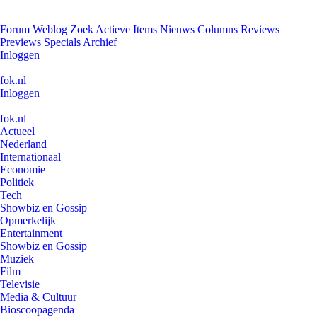
Forum
Weblog
Zoek
Actieve Items
Nieuws
Columns
Reviews
Previews
Specials
Archief
Inloggen
fok.nl
Inloggen
fok.nl
Actueel
Nederland
Internationaal
Economie
Politiek
Tech
Showbiz en Gossip
Opmerkelijk
Entertainment
Showbiz en Gossip
Muziek
Film
Televisie
Media & Cultuur
Bioscoopagenda