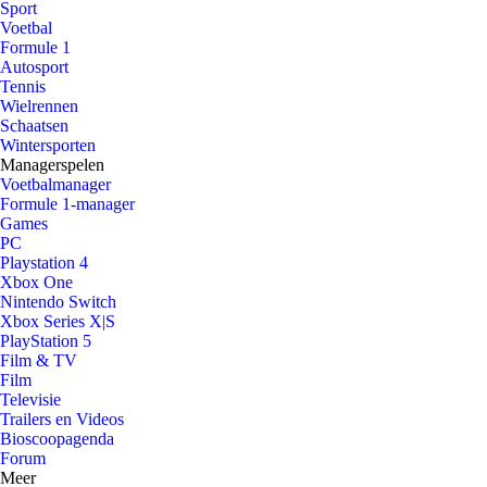
Sport
Voetbal
Formule 1
Autosport
Tennis
Wielrennen
Schaatsen
Wintersporten
Managerspelen
Voetbalmanager
Formule 1-manager
Games
PC
Playstation 4
Xbox One
Nintendo Switch
Xbox Series X|S
PlayStation 5
Film & TV
Film
Televisie
Trailers en Videos
Bioscoopagenda
Forum
Meer