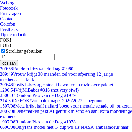
Weblog
Fotoboek
Prijsvragen
Contact
Colofon
Feedback
Tip de redactie
FOK!
FOK!
Scrollbar gebruiken
opslaan
2
09:56
Random Pics van de Dag #1980
2
09:49
Vrouw krijgt 30 maanden cel voor afpersing 12-jarige
misdienaar in kerk
2
09:46
PostNL-bezorger steekt bewoner na ruzie over pakket
12
06:54
VrijMiBabes #316 (not very sfw!)
35
00:07
Random Pics van de Dag #1979
2
14:30
De FOK!Voetbalmanager 2026/2027 is begonnen
15
07/08
Meta krijgt half miljard boete voor mentale schade bij jongeren
20
07/08
Denemarken pakt AI-gebruik in scholen aan: extra mondelinge
examens
19
07/08
Random Pics van de Dag #1978
66
06/08
Onlyfans-model met G-cup wil als NASA-ambassadeur naar