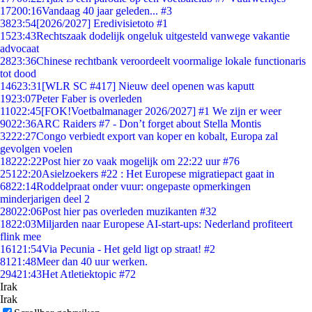
172
00:16
Vandaag 40 jaar geleden... #3
38
23:54
[2026/2027] Eredivisietoto #1
15
23:43
Rechtszaak dodelijk ongeluk uitgesteld vanwege vakantie
advocaat
28
23:36
Chinese rechtbank veroordeelt voormalige lokale functionaris
tot dood
146
23:31
[WLR SC #417] Nieuw deel openen was kaputt
19
23:07
Peter Faber is overleden
110
22:45
[FOK!Voetbalmanager 2026/2027] #1 We zijn er weer
90
22:36
ARC Raiders #7 - Don’t forget about Stella Montis
32
22:27
Congo verbiedt export van koper en kobalt, Europa zal
gevolgen voelen
182
22:22
Post hier zo vaak mogelijk om 22:22 uur #76
251
22:20
Asielzoekers #22 : Het Europese migratiepact gaat in
68
22:14
Roddelpraat onder vuur: ongepaste opmerkingen
minderjarigen deel 2
280
22:06
Post hier pas overleden muzikanten #32
18
22:03
Miljarden naar Europese AI-start-ups: Nederland profiteert
flink mee
161
21:54
Via Pecunia - Het geld ligt op straat! #2
81
21:48
Meer dan 40 uur werken.
294
21:43
Het Atletiektopic #72
Irak
Irak