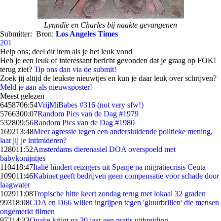
Lynndie en Charles bij naakte gevangenen
Submitter:
Bron:
Los Angeles Times
201
Help ons; deel dit item als je het leuk vond
Heb je een leuk of interessant bericht gevonden dat je graag op FOK!
terug ziet?
Tip ons dan via de submit!
Zoek jij altijd de leukste nieuwtjes en kun je daar leuk over schrijven?
Meld je aan als nieuwsposter!
Meest gelezen
64587
06:54
VrijMiBabes #316 (not very sfw!)
57663
00:07
Random Pics van de Dag #1979
5328
09:56
Random Pics van de Dag #1980
1692
13:48
Meer agressie tegen een andersluidende politieke mening,
laat jij je intimideren?
1280
11:52
Amsterdams dierenasiel DOA overspoeld met
babykonijntjes
1104
18:47
Italië hindert reizigers uit Spanje na migratiecrisis Ceuta
1090
11:46
Kabinet geeft bedrijven geen compensatie voor schade door
laagwater
1029
11:08
Tropische hitte keert zondag terug met lokaal 32 graden
993
18:08
CDA en D66 willen ingrijpen tegen 'gluurbrillen' die mensen
ongemerkt filmen
972
14:33
Quake krijgt na 30 jaar een gratis uitbreiding