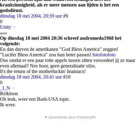
krankzinnigheid, als er meer mensen aan lijden is het een
godsdienst.
dinsdag 18 mei 2004, 20:39 uur
#9
0
Unity
quote:
Op dinsdag 18 mei 2004 20:36 schreef andromeda1968 het
volgende:
En dan durven de amerikanen "God Bless America" zeggen!
"Lucifer Bless America" zou hun beter passen!
foto
foto
foto
Dus omdat er een paar rotte appels tussen zitten veroordeel jij ze maar
even allemaal? Nee hoor, geen generalisatie ofzo.
It's the return of the motherfuckin' brainiacs!
dinsdag 18 mei 2004, 20:41 uur
#10
0
_I_N
Relkloon
Oh leuk, weer een Bash-USA topic.
Ik weer.
▼ Advertentie door Refinery89