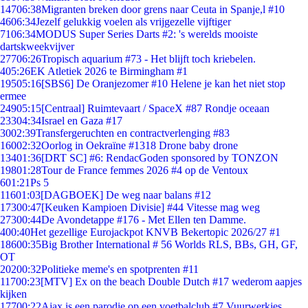
147
06:38
Migranten breken door grens naar Ceuta in Spanje,l #10
46
06:34
Jezelf gelukkig voelen als vrijgezelle vijftiger
71
06:34
MODUS Super Series Darts #2: 's werelds mooiste
dartskweekvijver
277
06:26
Tropisch aquarium #73 - Het blijft toch kriebelen.
4
05:26
EK Atletiek 2026 te Birmingham #1
195
05:16
[SBS6] De Oranjezomer #10 Helene je kan het niet stop
ermee
249
05:15
[Centraal] Ruimtevaart / SpaceX #87 Rondje oceaan
233
04:34
Israel en Gaza #17
30
02:39
Transfergeruchten en contractverlenging #83
160
02:32
Oorlog in Oekraïne #1318 Drone baby drone
134
01:36
[DRT SC] #6: RendacGoden sponsored by TONZON
198
01:28
Tour de France femmes 2026 #4 op de Ventoux
6
01:21
Ps 5
116
01:03
[DAGBOEK] De weg naar balans #12
173
00:47
[Keuken Kampioen Divisie] #44 Vitesse mag weg
273
00:44
De Avondetappe #176 - Met Ellen ten Damme.
4
00:40
Het gezellige Eurojackpot KNVB Bekertopic 2026/27 #1
186
00:35
Big Brother International # 56 Worlds RLS, BBs, GH, GF,
OT
202
00:32
Politieke meme's en spotprenten #11
117
00:23
[MTV] Ex on the beach Double Dutch #17 wederom aapjes
kijken
177
00:22
Ajax is een parodie op een voetbalclub #7 Vuurwerkjes