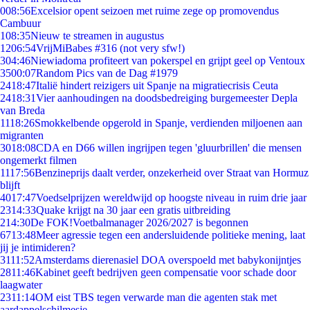
0
08:56
Excelsior opent seizoen met ruime zege op promovendus
Cambuur
1
08:35
Nieuw te streamen in augustus
12
06:54
VrijMiBabes #316 (not very sfw!)
3
04:46
Niewiadoma profiteert van pokerspel en grijpt geel op Ventoux
35
00:07
Random Pics van de Dag #1979
24
18:47
Italië hindert reizigers uit Spanje na migratiecrisis Ceuta
24
18:31
Vier aanhoudingen na doodsbedreiging burgemeester Depla
van Breda
11
18:26
Smokkelbende opgerold in Spanje, verdienden miljoenen aan
migranten
30
18:08
CDA en D66 willen ingrijpen tegen 'gluurbrillen' die mensen
ongemerkt filmen
11
17:56
Benzineprijs daalt verder, onzekerheid over Straat van Hormuz
blijft
40
17:47
Voedselprijzen wereldwijd op hoogste niveau in ruim drie jaar
23
14:33
Quake krijgt na 30 jaar een gratis uitbreiding
2
14:30
De FOK!Voetbalmanager 2026/2027 is begonnen
67
13:48
Meer agressie tegen een andersluidende politieke mening, laat
jij je intimideren?
31
11:52
Amsterdams dierenasiel DOA overspoeld met babykonijntjes
28
11:46
Kabinet geeft bedrijven geen compensatie voor schade door
laagwater
23
11:14
OM eist TBS tegen verwarde man die agenten stak met
aardappelschilmesje