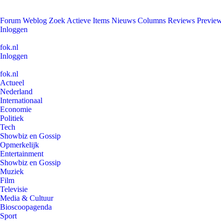
Forum
Weblog
Zoek
Actieve Items
Nieuws
Columns
Reviews
Previe
Inloggen
fok.nl
Inloggen
fok.nl
Actueel
Nederland
Internationaal
Economie
Politiek
Tech
Showbiz en Gossip
Opmerkelijk
Entertainment
Showbiz en Gossip
Muziek
Film
Televisie
Media & Cultuur
Bioscoopagenda
Sport