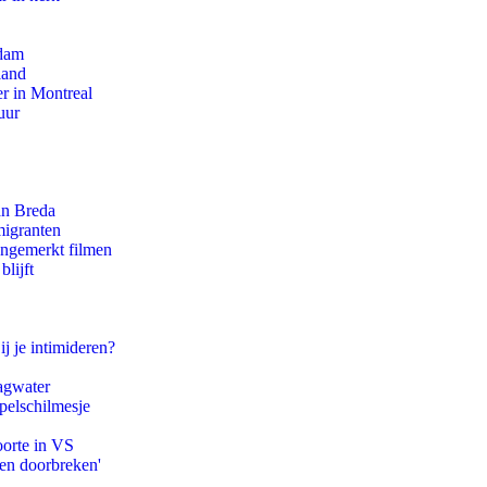
rdam
land
r in Montreal
uur
an Breda
migranten
ongemerkt filmen
lijft
ij je intimideren?
agwater
pelschilmesje
oorte in VS
pen doorbreken'