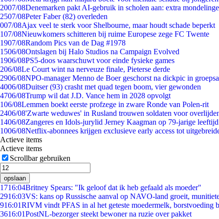
20
07/08
Denemarken pakt AI-gebruik in scholen aan: extra mondeling
25
07/08
Peter Faber (82) overleden
0
07/08
Ajax veel te sterk voor Shelbourne, maar houdt schade beperkt
1
07/08
Nieuwkomers schitteren bij ruime Europese zege FC Twente
19
07/08
Random Pics van de Dag #1978
15
06/08
Ontslagen bij Halo Studios na Campaign Evolved
19
06/08
PS5-doos waarschuwt voor einde fysieke games
2
06/08
Le Court wint na nerveuze finale, Pieterse derde
29
06/08
NPO-manager Menno de Boer geschorst na dickpic in groeps
40
06/08
Duitser (93) crasht met quad tegen boom, vier gewonden
47
06/08
Trump wil dat J.D. Vance hem in 2028 opvolgt
1
06/08
Lemmen boekt eerste profzege in zware Ronde van Polen-rit
24
06/08
'Zwarte weduwes' in Rusland trouwen soldaten voor overlijden
14
06/08
Zangeres en Idols-jurylid Jerney Kaagman op 79-jarige leeftij
10
06/08
Netflix-abonnees krijgen exclusieve early access tot uitgebreid
Actieve items
Actieve items
Scrollbar gebruiken
opslaan
17
16:04
Britney Spears: "Ik geloof dat ik heb gefaald als moeder"
29
16:03
VS: kans op Russische aanval op NAVO-land groeit, munitiet
9
16:01
RIVM vindt PFAS in al het geteste moedermelk, borstvoeding bl
36
16:01
PostNL-bezorger steekt bewoner na ruzie over pakket