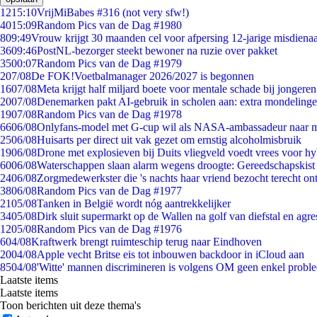
12
15:10
VrijMiBabes #316 (not very sfw!)
40
15:09
Random Pics van de Dag #1980
8
09:49
Vrouw krijgt 30 maanden cel voor afpersing 12-jarige misdienaa
36
09:46
PostNL-bezorger steekt bewoner na ruzie over pakket
35
00:07
Random Pics van de Dag #1979
2
07/08
De FOK!Voetbalmanager 2026/2027 is begonnen
16
07/08
Meta krijgt half miljard boete voor mentale schade bij jongeren
20
07/08
Denemarken pakt AI-gebruik in scholen aan: extra mondeling
19
07/08
Random Pics van de Dag #1978
66
06/08
Onlyfans-model met G-cup wil als NASA-ambassadeur naar 
25
06/08
Huisarts per direct uit vak gezet om ernstig alcoholmisbruik
19
06/08
Drone met explosieven bij Duits vliegveld voedt vrees voor hy
60
06/08
Waterschappen slaan alarm wegens droogte: Gereedschapskist
24
06/08
Zorgmedewerkster die 's nachts haar vriend bezocht terecht on
38
06/08
Random Pics van de Dag #1977
21
05/08
Tanken in België wordt nóg aantrekkelijker
34
05/08
Dirk sluit supermarkt op de Wallen na golf van diefstal en agre
12
05/08
Random Pics van de Dag #1976
6
04/08
Kraftwerk brengt ruimteschip terug naar Eindhoven
20
04/08
Apple vecht Britse eis tot inbouwen backdoor in iCloud aan
85
04/08
'Witte' mannen discrimineren is volgens OM geen enkel probl
Laatste items
Laatste items
Toon berichten uit deze thema's