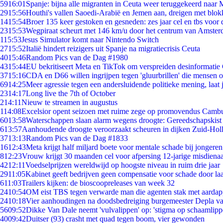
59
16:01
Spanje: bijna alle migranten in Ceuta weer teruggekeerd naar
29
15:56
Houthi's vallen Saoedi-Arabië en Jemen aan, dreigen met blok
14
15:54
Broer 135 keer gestoken en gesneden: zes jaar cel en tbs voo
23
15:53
Wegpiraat scheurt met 146 km/u door het centrum van Amste
1
15:53
Jesus Simulator komt naar Nintendo Switch
27
15:52
Italië hindert reizigers uit Spanje na migratiecrisis Ceuta
40
15:46
Random Pics van de Dag #1980
43
15:44
EU bekritiseert Meta en TikTok om verspreiden desinformatie
37
15:16
CDA en D66 willen ingrijpen tegen 'gluurbrillen' die mensen 
69
14:25
Meer agressie tegen een andersluidende politieke mening, laat j
23
14:17
Long live the 7th of October
2
14:11
Nieuw te streamen in augustus
1
14:08
Excelsior opent seizoen met ruime zege op promovendus Camb
60
13:58
Waterschappen slaan alarm wegens droogte: Gereedschapskist
6
13:57
Aanhoudende droogte veroorzaakt scheuren in dijken Zuid-Hol
37
13:13
Random Pics van de Dag #1833
16
12:43
Meta krijgt half miljard boete voor mentale schade bij jongeren
8
12:23
Vrouw krijgt 30 maanden cel voor afpersing 12-jarige misdienaa
42
12:11
Voedselprijzen wereldwijd op hoogste niveau in ruim drie jaar
29
11:05
Kabinet geeft bedrijven geen compensatie voor schade door la
6
11:03
Trailers kijken: de bioscoopreleases van week 32
24
10:54
OM eist TBS tegen verwarde man die agenten stak met aardap
24
10:18
Vier aanhoudingen na doodsbedreiging burgemeester Depla v
56
09:52
Dikke Van Dale neemt 'vulvalippen' op: 'stigma op schaamlip
40
09:42
Duitser (93) crasht met quad tegen boom, vier gewonden