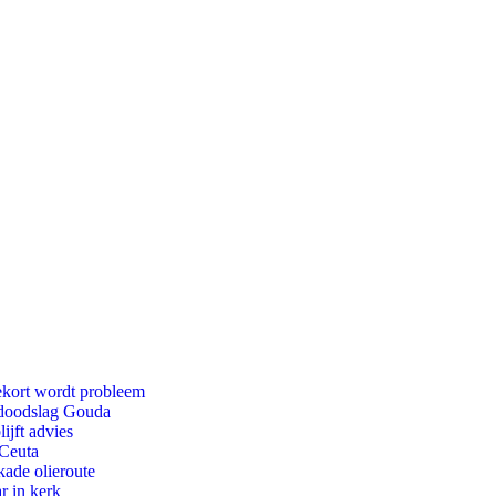
ekort wordt probleem
r doodslag Gouda
ijft advies
 Ceuta
kade olieroute
r in kerk