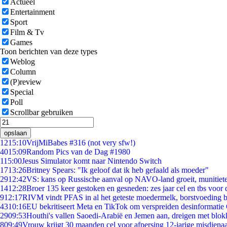
Actueel
Entertainment
Sport
Film & Tv
Games
Toon berichten van deze types
Weblog
Column
(P)review
Special
Poll
Scrollbar gebruiken
opslaan
12
15:10
VrijMiBabes #316 (not very sfw!)
40
15:09
Random Pics van de Dag #1980
1
15:00
Jesus Simulator komt naar Nintendo Switch
17
13:26
Britney Spears: "Ik geloof dat ik heb gefaald als moeder"
29
12:42
VS: kans op Russische aanval op NAVO-land groeit, munitiet
14
12:28
Broer 135 keer gestoken en gesneden: zes jaar cel en tbs voo
9
12:17
RIVM vindt PFAS in al het geteste moedermelk, borstvoeding bl
43
10:16
EU bekritiseert Meta en TikTok om verspreiden desinformatie
29
09:53
Houthi's vallen Saoedi-Arabië en Jemen aan, dreigen met blok
8
09:49
Vrouw krijgt 30 maanden cel voor afpersing 12-jarige misdienaa