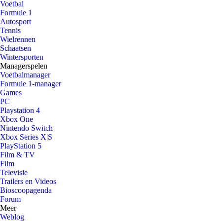
Voetbal
Formule 1
Autosport
Tennis
Wielrennen
Schaatsen
Wintersporten
Managerspelen
Voetbalmanager
Formule 1-manager
Games
PC
Playstation 4
Xbox One
Nintendo Switch
Xbox Series X|S
PlayStation 5
Film & TV
Film
Televisie
Trailers en Videos
Bioscoopagenda
Forum
Meer
Weblog