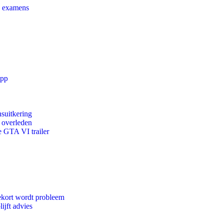
e examens
app
suitkering
d overleden
e GTA VI trailer
ekort wordt probleem
ijft advies