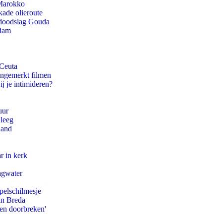
 Marokko
kade olieroute
r doodslag Gouda
rdam
 Ceuta
ongemerkt filmen
ij je intimideren?
uur
 leeg
land
r in kerk
agwater
pelschilmesje
an Breda
pen doorbreken'