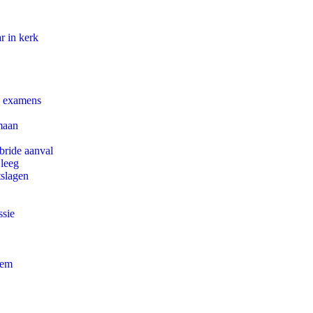
r in kerk
e examens
maan
bride aanval
 leeg
tslagen
ssie
eem