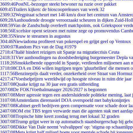
36
09:46
PostNL-bezorger steekt bewoner na ruzie over pakket
6
09:45
Trailers kijken: de bioscoopreleases van week 32
23
09:32
Wegpiraat scheurt met 146 km/u door het centrum van Amste
6
09:28
Aanhoudende droogte veroorzaakt scheuren in dijken Zuid-Hol
0
08:59
Van de Zandschulp overleeft matchpoints, ook Griekspoor verde
1
08:56
Excelsior opent seizoen met ruime zege op promovendus Camb
2
08:35
Nieuw te streamen in augustus
3
04:46
Niewiadoma profiteert van pokerspel en grijpt geel op Ventoux
35
00:07
Random Pics van de Dag #1979
27
18:47
Italië hindert reizigers uit Spanje na migratiecrisis Ceuta
24
18:31
Vier aanhoudingen na doodsbedreiging burgemeester Depla v
11
18:26
Smokkelbende opgerold in Spanje, verdienden miljoenen aan 
37
18:08
CDA en D66 willen ingrijpen tegen 'gluurbrillen' die mensen 
11
17:56
Benzineprijs daalt verder, onzekerheid over Straat van Hormuz b
42
17:47
Voedselprijzen wereldwijd op hoogste niveau in ruim drie jaar
23
07/08
Quake krijgt na 30 jaar een gratis uitbreiding
2
07/08
De FOK!Voetbalmanager 2026/2027 is begonnen
69
07/08
Meer agressie tegen een andersluidende politieke mening, laat j
31
07/08
Amsterdams dierenasiel DOA overspoeld met babykonijntjes
29
07/08
Kabinet geeft bedrijven geen compensatie voor schade door la
24
07/08
OM eist TBS tegen verwarde man die agenten stak met aardap
30
07/08
Tropische hitte keert zondag terug met lokaal 32 graden
30
07/08
Trump grijpt weer in op automatisch staatsburgerschap bij geb
56
07/08
Dikke Van Dale neemt 'vulvalippen' op: 'stigma op schaamlip
16
07/08
Meta krijgt half miljard boete voor mentale schade bij jongeren