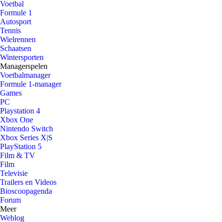
Voetbal
Formule 1
Autosport
Tennis
Wielrennen
Schaatsen
Wintersporten
Managerspelen
Voetbalmanager
Formule 1-manager
Games
PC
Playstation 4
Xbox One
Nintendo Switch
Xbox Series X|S
PlayStation 5
Film & TV
Film
Televisie
Trailers en Videos
Bioscoopagenda
Forum
Meer
Weblog