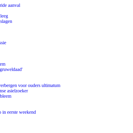
ride aanval
 leeg
tslagen
ssie
eem
'gruweldaad'
 verbergen voor ouders ultimatum
nse asielzoeker
obleem
o in eerste weekend