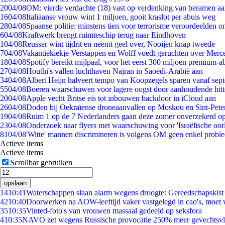
20
04/08
OM: vierde verdachte (18) vast op verdenking van beramen aa
16
04/08
Italiaanse vrouw wint 1 miljoen, gooit kraslot per abuis weg
28
04/08
Spaanse politie: minstens tien voor terrorisme veroordeelden 
6
04/08
Kraftwerk brengt ruimteschip terug naar Eindhoven
1
04/08
Reusser wint tijdrit en neemt geel over, Nooijen knap tweede
7
04/08
Vakantiekiekje Verstappen en Wolff voedt geruchten over Merc
18
04/08
Spotify bereikt mijlpaal, voor het eerst 300 miljoen premium-
27
04/08
Houthi's vallen luchthaven Najran in Saoedi-Arabië aan
34
04/08
Albert Heijn halveert tempo van Koopzegels sparen vanaf sep
55
04/08
Boeren waarschuwen voor lagere oogst door aanhoudende hitt
20
04/08
Apple vecht Britse eis tot inbouwen backdoor in iCloud aan
26
04/08
Doden bij Oekraïense droneaanvallen op Moskou en Sint-Pete
19
04/08
Ruim 1 op de 7 Nederlanders gaan deze zomer onverzekerd op
23
04/08
Onderzoek naar flyers met waarschuwing voor 'Israëlische oor
81
04/08
'Witte' mannen discrimineren is volgens OM geen enkel probl
Actieve items
Actieve items
Scrollbar gebruiken
opslaan
14
10:41
Waterschappen slaan alarm wegens droogte: Gereedschapskist
42
10:40
Doorwerken na AOW-leeftijd vaker vastgelegd in cao's, moet
35
10:35
Vinted-foto's van vrouwen massaal gedeeld op seksfora
4
10:35
NAVO zet wegens Russische provocatie 250% meer gevechtsvli