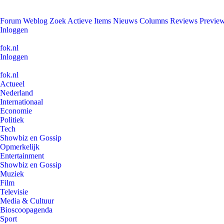
Forum
Weblog
Zoek
Actieve Items
Nieuws
Columns
Reviews
Previe
Inloggen
fok.nl
Inloggen
fok.nl
Actueel
Nederland
Internationaal
Economie
Politiek
Tech
Showbiz en Gossip
Opmerkelijk
Entertainment
Showbiz en Gossip
Muziek
Film
Televisie
Media & Cultuur
Bioscoopagenda
Sport