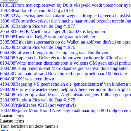
0
10:32
Drone met explosieven bij Duits vliegveld voedt vrees voor hyb
3
09:48
Random Pics van de Dag #1978
13
09:33
Waterschappen slaan alarm wegens droogte: Gereedschapskist
16
06:40
Zorgmedewerkster die 's nachts haar vriend bezocht terecht on
32
00:35
Random Pics van de Dag #1977
2
05/08
De FOK!Voetbalmanager 2026/2027 is begonnen
21
05/08
Tanken in België wordt nóg aantrekkelijker
33
05/08
Dirk sluit supermarkt op de Wallen na golf van diefstal en agre
12
05/08
Random Pics van de Dag #1976
6
04/08
Kraftwerk brengt ruimteschip terug naar Eindhoven
20
04/08
Apple vecht Britse eis tot inbouwen backdoor in iCloud aan
81
04/08
'Witte' mannen discrimineren is volgens OM geen enkel probl
30
04/08
Ceuta-leider noemt Marokkaanse grensaanval door migranten 
6
04/08
Grote natuurbrand Boschhuizerbergen groeit naar 100 hectare
6
04/08
FOK! was even down
41
04/08
Regering VS geeft scholen die 'genderidentiteit' van kinderen
59
04/08
Vrouw die asielzoekers hielp in Athene vermoord door Afghaa
25
04/08
Lekker op vakantie naar Afghanistan volgens Taliban geen pr
23
04/08
Random Pics van de Dag #1975
7
03/08
VrijMiBabes #315 (not very sfw!)
10
03/08
Spider-Man: Brand New Day knalt naar bijna 800 miljoen eur
Laatste items
Laatste items
Toon berichten uit deze thema's