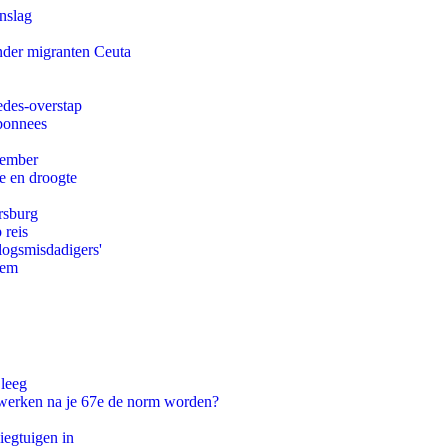
nslag
onder migranten Ceuta
edes-overstap
abonnees
tember
e en droogte
rsburg
 reis
logsmisdadigers'
eem
 leeg
 werken na je 67e de norm worden?
egtuigen in