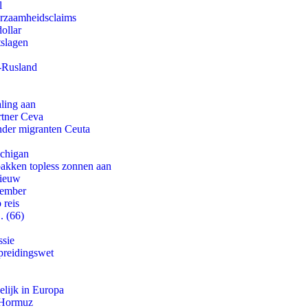
l
urzaamheidsclaims
ollar
tslagen
-Rusland
aling aan
rtner Ceva
onder migranten Ceuta
ichigan
pakken topless zonnen aan
nieuw
tember
 reis
. (66)
ssie
preidingswet
lijk in Europa
n Hormuz