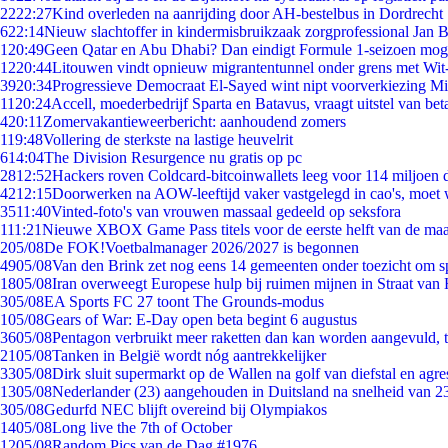
22
22:27
Kind overleden na aanrijding door AH-bestelbus in Dordrecht
6
22:14
Nieuw slachtoffer in kindermisbruikzaak zorgprofessional Jan B
1
20:49
Geen Qatar en Abu Dhabi? Dan eindigt Formule 1-seizoen moge
12
20:44
Litouwen vindt opnieuw migrantentunnel onder grens met Wit
39
20:34
Progressieve Democraat El-Sayed wint nipt voorverkiezing M
11
20:24
Accell, moederbedrijf Sparta en Batavus, vraagt uitstel van bet
4
20:11
Zomervakantieweerbericht: aanhoudend zomers
1
19:48
Vollering de sterkste na lastige heuvelrit
6
14:04
The Division Resurgence nu gratis op pc
28
12:52
Hackers roven Coldcard-bitcoinwallets leeg voor 114 miljoen d
42
12:15
Doorwerken na AOW-leeftijd vaker vastgelegd in cao's, moet
35
11:40
Vinted-foto's van vrouwen massaal gedeeld op seksfora
1
11:21
Nieuwe XBOX Game Pass titels voor de eerste helft van de ma
2
05/08
De FOK!Voetbalmanager 2026/2027 is begonnen
49
05/08
Van den Brink zet nog eens 14 gemeenten onder toezicht om s
18
05/08
Iran overweegt Europese hulp bij ruimen mijnen in Straat va
3
05/08
EA Sports FC 27 toont The Grounds-modus
1
05/08
Gears of War: E-Day open beta begint 6 augustus
36
05/08
Pentagon verbruikt meer raketten dan kan worden aangevuld, t
21
05/08
Tanken in België wordt nóg aantrekkelijker
33
05/08
Dirk sluit supermarkt op de Wallen na golf van diefstal en agre
13
05/08
Nederlander (23) aangehouden in Duitsland na snelheid van 
3
05/08
Gedurfd NEC blijft overeind bij Olympiakos
14
05/08
Long live the 7th of October
12
05/08
Random Pics van de Dag #1976