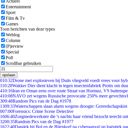
Actueel
Entertainment
Sport
Film & Tv
Games
Toon berichten van deze types
Weblog
Column
(P)review
Special
Poll
Scrollbar gebruiken
opslaan
0
10:32
Drone met explosieven bij Duits vliegveld voedt vrees voor hyb
1
10:28
Wakker Dier dient klacht in tegen insectenfabriek Protix om du
4
10:16
Iran en Oman eens over route Straat van Hormuz, VS buitenspe
4
10:08
NAVO zet wegens Russische provocatie 250% meer gevechtsvli
3
09:48
Random Pics van de Dag #1978
13
09:33
Waterschappen slaan alarm wegens droogte: Gereedschapskist
0
07:00
Forensics: Crime Scene Detective
16
06:40
Zorgmedewerkster die 's nachts haar vriend bezocht terecht on
32
00:35
Random Pics van de Dag #1977
16
22:40
Datalek bij Bol en de Bijenkorf na cyberaanval op logistiek pa