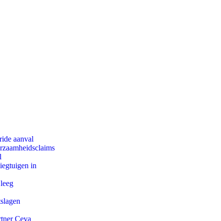
ride aanval
urzaamheidsclaims
l
egtuigen in
 leeg
tslagen
rtner Ceva