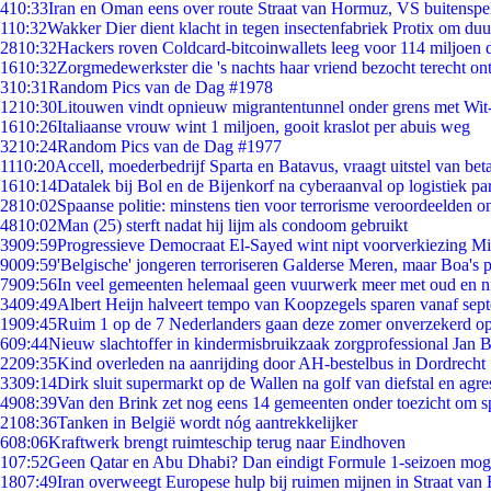
4
10:33
Iran en Oman eens over route Straat van Hormuz, VS buitenspe
1
10:32
Wakker Dier dient klacht in tegen insectenfabriek Protix om du
28
10:32
Hackers roven Coldcard-bitcoinwallets leeg voor 114 miljoen d
16
10:32
Zorgmedewerkster die 's nachts haar vriend bezocht terecht on
3
10:31
Random Pics van de Dag #1978
12
10:30
Litouwen vindt opnieuw migrantentunnel onder grens met Wit
16
10:26
Italiaanse vrouw wint 1 miljoen, gooit kraslot per abuis weg
32
10:24
Random Pics van de Dag #1977
11
10:20
Accell, moederbedrijf Sparta en Batavus, vraagt uitstel van bet
16
10:14
Datalek bij Bol en de Bijenkorf na cyberaanval op logistiek pa
28
10:02
Spaanse politie: minstens tien voor terrorisme veroordeelden 
48
10:02
Man (25) sterft nadat hij lijm als condoom gebruikt
39
09:59
Progressieve Democraat El-Sayed wint nipt voorverkiezing M
90
09:59
'Belgische' jongeren terroriseren Galderse Meren, maar Boa's 
79
09:56
In veel gemeenten helemaal geen vuurwerk meer met oud en 
34
09:49
Albert Heijn halveert tempo van Koopzegels sparen vanaf sep
19
09:45
Ruim 1 op de 7 Nederlanders gaan deze zomer onverzekerd op
6
09:44
Nieuw slachtoffer in kindermisbruikzaak zorgprofessional Jan B
22
09:35
Kind overleden na aanrijding door AH-bestelbus in Dordrecht
33
09:14
Dirk sluit supermarkt op de Wallen na golf van diefstal en agre
49
08:39
Van den Brink zet nog eens 14 gemeenten onder toezicht om s
21
08:36
Tanken in België wordt nóg aantrekkelijker
6
08:06
Kraftwerk brengt ruimteschip terug naar Eindhoven
1
07:52
Geen Qatar en Abu Dhabi? Dan eindigt Formule 1-seizoen moge
18
07:49
Iran overweegt Europese hulp bij ruimen mijnen in Straat va