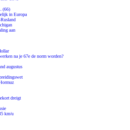
. (66)
lijk in Europa
-Rusland
ichigan
aling aan
ollar
 werken na je 67e de norm worden?
and augustus
preidingswet
n Hormuz
ekort dreigt
ssie
235 km/u