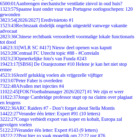
65
00:01
Aanbrengen mechanische ventilatie zinvol in oud huis?
13
23:57
Spaanse kust onder vuur van Portugese oorlogsschepen: 120
gewonden
38
23:54
[2026/2027] Eredivisietoto #1
15
23:43
Rechtszaak dodelijk ongeluk uitgesteld vanwege vakantie
advocaat
28
23:36
Chinese rechtbank veroordeelt voormalige lokale functionaris
tot dood
146
23:31
[WLR SC #417] Nieuw deel openen was kaputt
16
23:28
Centraal FC Utrecht topic #88 - #CorreiaIn
10
23:23
Opmerkelijke foto's van Funda #243
194
23:17
[SBS6] De Oranjezomer #10 Helene je kan het niet stop
ermee
45
23:16
Jezelf gelukkig voelen als vrijgezelle vijftiger
19
23:07
Peter Faber is overleden
73
22:48
Afvallen met injecties #4
110
22:45
[FOK!Voetbalmanager 2026/2027] #1 We zijn er weer
118
22:37
Jonge Cambridge professor stapt op na claims over plagiaat
en leugens
90
22:36
ARC Raiders #7 - Don’t forget about Stella Montis
144
22:27
Verander één letter: Expert #91 (10 letters)
32
22:27
Congo verbiedt export van koper en kobalt, Europa zal
gevolgen voelen
51
22:23
Verander één letter: Expert #143 (9 letters)
182
22:22
Post hier zo vaak mogelijk om 22:22 uur #76