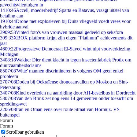
gevechtsvliegtuigen in
14
10:46
Accell, moederbedrijf Sparta en Batavus, vraagt uitstel van
betaling aan
19
10:44
Drone met explosieven bij Duits vliegveld voedt vrees voor
hybride aanval
39
09:53
Vinted-foto's van vrouwen massaal gedeeld op seksfora
3
09:33
XBOX platform krijgt zijn eigen "Platinum" achievements dit
jaar
46
09:22
Progressieve Democraat El-Sayed wint nipt voorverkiezing
Michigan
34
08:18
Wakker Dier dient klacht in tegen insectenfabriek Protix om
duurzaamheidsclaims
85
07/08
'Witte' mannen discrimineren is volgens OM geen enkel
probleem
27
07/08
Doden bij Oekraïense droneaanvallen op Moskou en Sint-
Petersburg
34
07/08
Kind overleden na aanrijding door AH-bestelbus in Dordrecht
53
07/08
Van den Brink zet nog eens 14 gemeenten onder toezicht om
spreidingswet
22
06/08
Iran en Oman eens over route Straat van Hormuz, VS
buitenspel
Forum
Forum
Scrollbar gebruiken