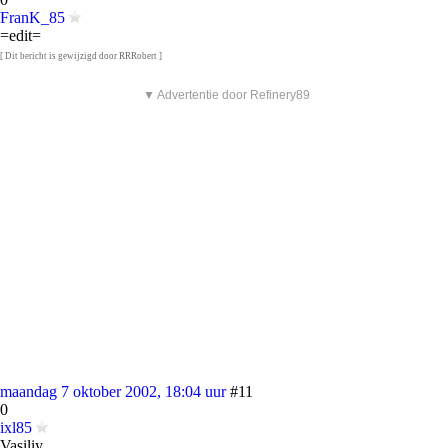
FranK_85
=edit=
[ Dit bericht is gewijzigd door RRRobert ]
▼ Advertentie door Refinery89
maandag 7 oktober 2002, 18:04 uur
#11
0
ixl85
Vasiliy.....