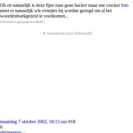
Oh en natuurlijk is deze fijne man gene hacker maar ene cracker
foto
moet er natuurlijk wle evnejtes bij wordne gezegd om al het
woordenboekgezeul te voorkomen...
[ Dit bericht is gewijzigd door Mxl85 ]
▼ Advertentie door Refinery89
maandag 7 oktober 2002, 18:13 uur
#18
0
slimmeman