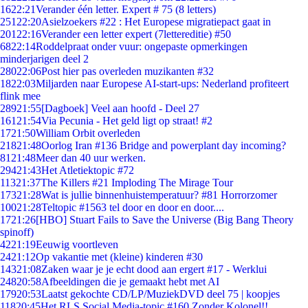
16
22:21
Verander één letter. Expert # 75 (8 letters)
251
22:20
Asielzoekers #22 : Het Europese migratiepact gaat in
201
22:16
Verander een letter expert (7lettereditie) #50
68
22:14
Roddelpraat onder vuur: ongepaste opmerkingen
minderjarigen deel 2
280
22:06
Post hier pas overleden muzikanten #32
18
22:03
Miljarden naar Europese AI-start-ups: Nederland profiteert
flink mee
289
21:55
[Dagboek] Veel aan hoofd - Deel 27
161
21:54
Via Pecunia - Het geld ligt op straat! #2
17
21:50
William Orbit overleden
218
21:48
Oorlog Iran #136 Bridge and powerplant day incoming?
81
21:48
Meer dan 40 uur werken.
294
21:43
Het Atletiektopic #72
113
21:37
The Killers #21 Imploding The Mirage Tour
173
21:28
Wat is jullie binnenhuistemperatuur? #81 Horrorzomer
100
21:28
Teltopic #1563 tel door en door en door....
17
21:26
[HBO] Stuart Fails to Save the Universe (Big Bang Theory
spinoff)
42
21:19
Eeuwig voortleven
24
21:12
Op vakantie met (kleine) kinderen #30
143
21:08
Zaken waar je je echt dood aan ergert #17 - Werklui
248
20:58
Afbeeldingen die je gemaakt hebt met AI
179
20:53
Laatst gekochte CD/LP/MuziekDVD deel 75 | koopjes
118
20:45
Het RLS Social Media-topic #160 Zonder Kolonel!!