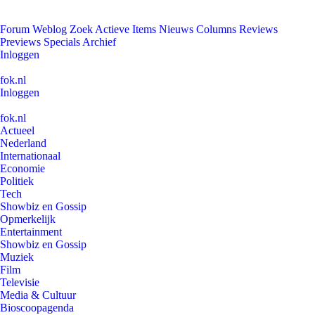
Forum
Weblog
Zoek
Actieve Items
Nieuws
Columns
Reviews
Previews
Specials
Archief
Inloggen
fok.nl
Inloggen
fok.nl
Actueel
Nederland
Internationaal
Economie
Politiek
Tech
Showbiz en Gossip
Opmerkelijk
Entertainment
Showbiz en Gossip
Muziek
Film
Televisie
Media & Cultuur
Bioscoopagenda