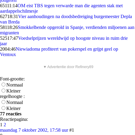
jongeren
651
11:14
OM eist TBS tegen verwarde man die agenten stak met
aardappelschilmesje
627
18:31
Vier aanhoudingen na doodsbedreiging burgemeester Depla
van Breda
581
18:26
Smokkelbende opgerold in Spanje, verdienden miljoenen aan
migranten
525
17:47
Voedselprijzen wereldwijd op hoogste niveau in ruim drie
jaar
20
04:46
Niewiadoma profiteert van pokerspel en grijpt geel op
Ventoux
▼ Advertentie door Refinery89
Font-grootte:
Normaal
Kleiner
regelhoogte :
Normaal
Kleiner
77 reacties
Reactiepagina:
1
2
maandag 7 oktober 2002, 17:58 uur
#1