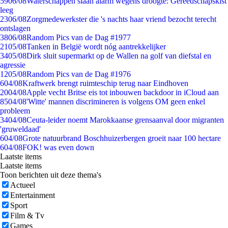
59
06/08
Waterschappen slaan alarm wegens droogte: Gereedschapskist
leeg
23
06/08
Zorgmedewerkster die 's nachts haar vriend bezocht terecht
ontslagen
38
06/08
Random Pics van de Dag #1977
21
05/08
Tanken in België wordt nóg aantrekkelijker
34
05/08
Dirk sluit supermarkt op de Wallen na golf van diefstal en
agressie
12
05/08
Random Pics van de Dag #1976
6
04/08
Kraftwerk brengt ruimteschip terug naar Eindhoven
20
04/08
Apple vecht Britse eis tot inbouwen backdoor in iCloud aan
85
04/08
'Witte' mannen discrimineren is volgens OM geen enkel
probleem
34
04/08
Ceuta-leider noemt Marokkaanse grensaanval door migranten
'gruweldaad'
6
04/08
Grote natuurbrand Boschhuizerbergen groeit naar 100 hectare
6
04/08
FOK! was even down
Laatste items
Laatste items
Toon berichten uit deze thema's
Actueel
Entertainment
Sport
Film & Tv
Games