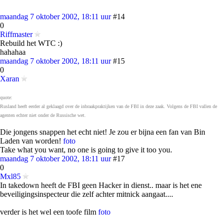
maandag 7 oktober 2002, 18:11 uur
#14
0
Riffmaster
Rebuild het WTC :)
hahahaa
maandag 7 oktober 2002, 18:11 uur
#15
0
Xaran
quote:
Rusland heeft eerder al geklaagd over de inbraakpraktijken van de FBI in deze zaak. Volgens de FBI vallen de
agenten echter niet onder de Russische wet.
Die jongens snappen het echt niet! Je zou er bijna een fan van Bin
Laden van worden!
foto
Take what you want, no one is going to give it too you.
maandag 7 oktober 2002, 18:11 uur
#17
0
Mxl85
In takedown heeft de FBI geen Hacker in dienst.. maar is het ene
beveiligingsinspecteur die zelf achter mitnick aangaat....
verder is het wel een toofe film
foto