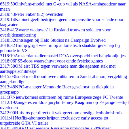
65
19:50
Onlyfans-model met G-cup wil als NASA-ambassadeur naar
maan
25
19:43
Peter Faber (82) overleden
25
19:14
Kabinet geeft bedrijven geen compensatie voor schade door
laagwater
24
18:41
'Zwarte weduwes' in Rusland trouwen soldaten voor
overlijdensuitkering
15
18:32
Ontslagen bij Halo Studios na Campaign Evolved
30
18:32
Trump grijpt weer in op automatisch staatsburgerschap bij
geboorte in VS
31
18:19
Amsterdams dierenasiel DOA overspoeld met babykonijntjes
19
18:06
PS5-doos waarschuwt voor einde fysieke games
23
17:58
OM eist TBS tegen verwarde man die agenten stak met
aardappelschilmesje
69
15:03
Israël meldt dood twee militairen in Zuid-Libanon, vergelding
aangekondigd
29
13:48
NPO-manager Menno de Boer geschorst na dickpic in
groepsapp
1
13:37
Nieuwkomers schitteren bij ruime Europese zege FC Twente
14
12:19
Zangeres en Idols-jurylid Jerney Kaagman op 79-jarige leeftijd
overleden
24
12:00
Huisarts per direct uit vak gezet om ernstig alcoholmisbruik
10
11:41
Netflix-abonnees krijgen exclusieve early access tot
uitgebreide GTA VI trailer
26
10:54
NAVO zet wegens Russische provocatie 250% meer