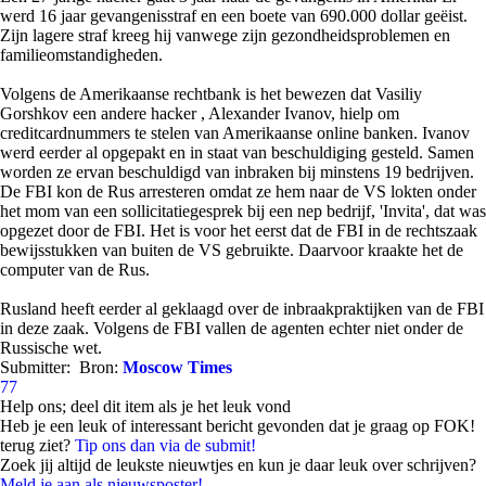
werd 16 jaar gevangenisstraf en een boete van 690.000 dollar geëist.
Zijn lagere straf kreeg hij vanwege zijn gezondheidsproblemen en
familieomstandigheden.
Volgens de Amerikaanse rechtbank is het bewezen dat Vasiliy
Gorshkov een andere hacker , Alexander Ivanov, hielp om
creditcardnummers te stelen van Amerikaanse online banken. Ivanov
werd eerder al opgepakt en in staat van beschuldiging gesteld. Samen
worden ze ervan beschuldigd van inbraken bij minstens 19 bedrijven.
De FBI kon de Rus arresteren omdat ze hem naar de VS lokten onder
het mom van een sollicitatiegesprek bij een nep bedrijf, 'Invita', dat was
opgezet door de FBI. Het is voor het eerst dat de FBI in de rechtszaak
bewijsstukken van buiten de VS gebruikte. Daarvoor kraakte het de
computer van de Rus.
Rusland heeft eerder al geklaagd over de inbraakpraktijken van de FBI
in deze zaak. Volgens de FBI vallen de agenten echter niet onder de
Russische wet.
Submitter:
Bron:
Moscow Times
77
Help ons; deel dit item als je het leuk vond
Heb je een leuk of interessant bericht gevonden dat je graag op FOK!
terug ziet?
Tip ons dan via de submit!
Zoek jij altijd de leukste nieuwtjes en kun je daar leuk over schrijven?
Meld je aan als nieuwsposter!