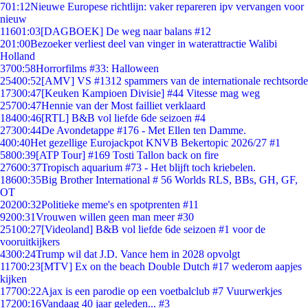
7
01:12
Nieuwe Europese richtlijn: vaker repareren ipv vervangen voor
nieuw
116
01:03
[DAGBOEK] De weg naar balans #12
2
01:00
Bezoeker verliest deel van vinger in waterattractie Walibi
Holland
37
00:58
Horrorfilms #33: Halloween
254
00:52
[AMV] VS #1312 spammers van de internationale rechtsorde
173
00:47
[Keuken Kampioen Divisie] #44 Vitesse mag weg
257
00:47
Hennie van der Most failliet verklaard
184
00:46
[RTL] B&B vol liefde 6de seizoen #4
273
00:44
De Avondetappe #176 - Met Ellen ten Damme.
4
00:40
Het gezellige Eurojackpot KNVB Bekertopic 2026/27 #1
58
00:39
[ATP Tour] #169 Tosti Tallon back on fire
276
00:37
Tropisch aquarium #73 - Het blijft toch kriebelen.
186
00:35
Big Brother International # 56 Worlds RLS, BBs, GH, GF,
OT
202
00:32
Politieke meme's en spotprenten #11
92
00:31
Vrouwen willen geen man meer #30
251
00:27
[Videoland] B&B vol liefde 6de seizoen #1 voor de
vooruitkijkers
43
00:24
Trump wil dat J.D. Vance hem in 2028 opvolgt
117
00:23
[MTV] Ex on the beach Double Dutch #17 wederom aapjes
kijken
177
00:22
Ajax is een parodie op een voetbalclub #7 Vuurwerkjes
172
00:16
Vandaag 40 jaar geleden... #3