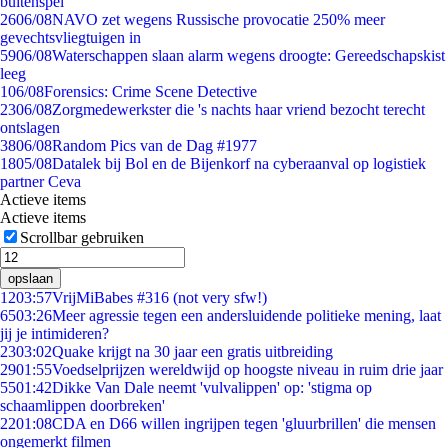
buitenspel
26
06/08
NAVO zet wegens Russische provocatie 250% meer
gevechtsvliegtuigen in
59
06/08
Waterschappen slaan alarm wegens droogte: Gereedschapskist
leeg
1
06/08
Forensics: Crime Scene Detective
23
06/08
Zorgmedewerkster die 's nachts haar vriend bezocht terecht
ontslagen
38
06/08
Random Pics van de Dag #1977
18
05/08
Datalek bij Bol en de Bijenkorf na cyberaanval op logistiek
partner Ceva
Actieve items
Actieve items
Scrollbar gebruiken
opslaan
12
03:57
VrijMiBabes #316 (not very sfw!)
65
03:26
Meer agressie tegen een andersluidende politieke mening, laat
jij je intimideren?
23
03:02
Quake krijgt na 30 jaar een gratis uitbreiding
29
01:55
Voedselprijzen wereldwijd op hoogste niveau in ruim drie jaar
55
01:42
Dikke Van Dale neemt 'vulvalippen' op: 'stigma op
schaamlippen doorbreken'
22
01:08
CDA en D66 willen ingrijpen tegen 'gluurbrillen' die mensen
ongemerkt filmen