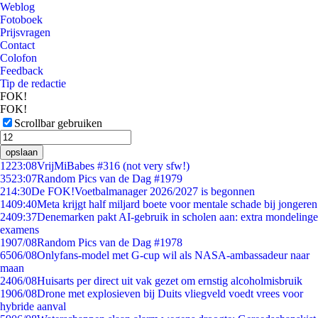
Weblog
Fotoboek
Prijsvragen
Contact
Colofon
Feedback
Tip de redactie
FOK!
FOK!
Scrollbar gebruiken
opslaan
12
23:08
VrijMiBabes #316 (not very sfw!)
35
23:07
Random Pics van de Dag #1979
2
14:30
De FOK!Voetbalmanager 2026/2027 is begonnen
14
09:40
Meta krijgt half miljard boete voor mentale schade bij jongeren
24
09:37
Denemarken pakt AI-gebruik in scholen aan: extra mondelinge
examens
19
07/08
Random Pics van de Dag #1978
65
06/08
Onlyfans-model met G-cup wil als NASA-ambassadeur naar
maan
24
06/08
Huisarts per direct uit vak gezet om ernstig alcoholmisbruik
19
06/08
Drone met explosieven bij Duits vliegveld voedt vrees voor
hybride aanval