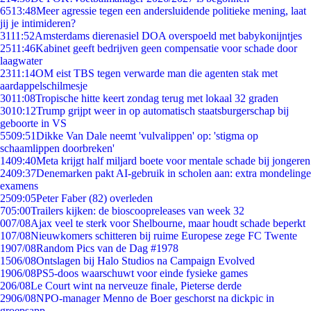
65
13:48
Meer agressie tegen een andersluidende politieke mening, laat
jij je intimideren?
31
11:52
Amsterdams dierenasiel DOA overspoeld met babykonijntjes
25
11:46
Kabinet geeft bedrijven geen compensatie voor schade door
laagwater
23
11:14
OM eist TBS tegen verwarde man die agenten stak met
aardappelschilmesje
30
11:08
Tropische hitte keert zondag terug met lokaal 32 graden
30
10:12
Trump grijpt weer in op automatisch staatsburgerschap bij
geboorte in VS
55
09:51
Dikke Van Dale neemt 'vulvalippen' op: 'stigma op
schaamlippen doorbreken'
14
09:40
Meta krijgt half miljard boete voor mentale schade bij jongeren
24
09:37
Denemarken pakt AI-gebruik in scholen aan: extra mondelinge
examens
25
09:05
Peter Faber (82) overleden
7
05:00
Trailers kijken: de bioscoopreleases van week 32
0
07/08
Ajax veel te sterk voor Shelbourne, maar houdt schade beperkt
1
07/08
Nieuwkomers schitteren bij ruime Europese zege FC Twente
19
07/08
Random Pics van de Dag #1978
15
06/08
Ontslagen bij Halo Studios na Campaign Evolved
19
06/08
PS5-doos waarschuwt voor einde fysieke games
2
06/08
Le Court wint na nerveuze finale, Pieterse derde
29
06/08
NPO-manager Menno de Boer geschorst na dickpic in
groepsapp