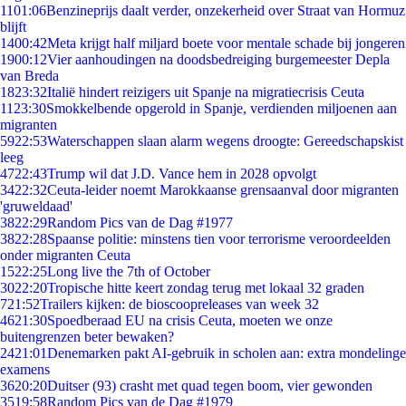
11
01:06
Benzineprijs daalt verder, onzekerheid over Straat van Hormuz
blijft
14
00:42
Meta krijgt half miljard boete voor mentale schade bij jongeren
19
00:12
Vier aanhoudingen na doodsbedreiging burgemeester Depla
van Breda
18
23:32
Italië hindert reizigers uit Spanje na migratiecrisis Ceuta
11
23:30
Smokkelbende opgerold in Spanje, verdienden miljoenen aan
migranten
59
22:53
Waterschappen slaan alarm wegens droogte: Gereedschapskist
leeg
47
22:43
Trump wil dat J.D. Vance hem in 2028 opvolgt
34
22:32
Ceuta-leider noemt Marokkaanse grensaanval door migranten
'gruweldaad'
38
22:29
Random Pics van de Dag #1977
38
22:28
Spaanse politie: minstens tien voor terrorisme veroordeelden
onder migranten Ceuta
15
22:25
Long live the 7th of October
30
22:20
Tropische hitte keert zondag terug met lokaal 32 graden
7
21:52
Trailers kijken: de bioscoopreleases van week 32
46
21:30
Spoedberaad EU na crisis Ceuta, moeten we onze
buitengrenzen beter bewaken?
24
21:01
Denemarken pakt AI-gebruik in scholen aan: extra mondelinge
examens
36
20:20
Duitser (93) crasht met quad tegen boom, vier gewonden
35
19:58
Random Pics van de Dag #1979