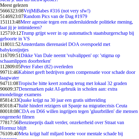
Meest gelezen
56663
23:08
VrijMiBabes #316 (not very sfw!)
51469
23:07
Random Pics van de Dag #1979
1511
13:48
Meer agressie tegen een andersluidende politieke mening,
laat jij je intimideren?
1257
10:12
Trump grijpt weer in op automatisch staatsburgerschap bij
geboorte in VS
1180
11:52
Amsterdams dierenasiel DOA overspoeld met
babykonijntjes
1167
09:51
Dikke Van Dale neemt 'vulvalippen' op: 'stigma op
schaamlippen doorbreken'
1128
09:05
Peter Faber (82) overleden
997
11:46
Kabinet geeft bedrijven geen compensatie voor schade door
laagwater
947
11:08
Tropische hitte keert zondag terug met lokaal 32 graden
906
09:37
Denemarken pakt AI-gebruik in scholen aan: extra
mondelinge examens
858
14:33
Quake krijgt na 30 jaar een gratis uitbreiding
850
18:47
Italië hindert reizigers uit Spanje na migratiecrisis Ceuta
800
18:08
CDA en D66 willen ingrijpen tegen 'gluurbrillen' die mensen
ongemerkt filmen
778
17:56
Benzineprijs daalt verder, onzekerheid over Straat van
Hormuz blijft
761
09:40
Meta krijgt half miljard boete voor mentale schade bij