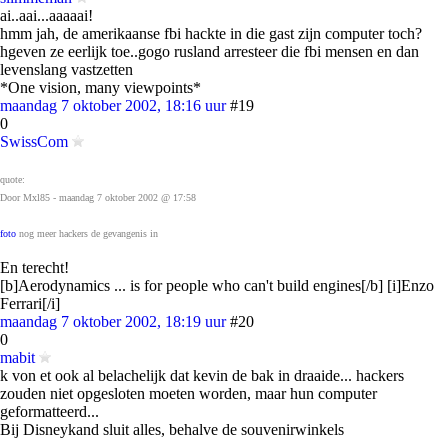
ai..aai...aaaaai!
hmm jah, de amerikaanse fbi hackte in die gast zijn computer toch?
hgeven ze eerlijk toe..gogo rusland arresteer die fbi mensen en dan
levenslang vastzetten
*One vision, many viewpoints*
maandag 7 oktober 2002, 18:16 uur
#19
0
SwissCom
quote:
Door Mxl85 - maandag 7 oktober 2002 @ 17:58
foto
nog meer hackers de gevangenis in
En terecht!
[b]Aerodynamics ... is for people who can't build engines[/b] [i]Enzo
Ferrari[/i]
maandag 7 oktober 2002, 18:19 uur
#20
0
mabit
k von et ook al belachelijk dat kevin de bak in draaide... hackers
zouden niet opgesloten moeten worden, maar hun computer
geformatteerd...
Bij Disneykand sluit alles, behalve de souvenirwinkels