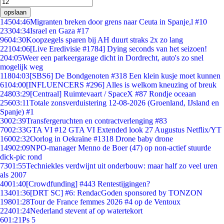
opslaan
145
04:46
Migranten breken door grens naar Ceuta in Spanje,l #10
233
04:34
Israel en Gaza #17
96
04:30
Koopzegels sparen bij AH duurt straks 2x zo lang
221
04:06
[Live Eredivisie #1784] Dying seconds van het seizoen!
2
04:05
Weer een parkeergarage dicht in Dordrecht, auto's zo snel
mogelijk weg
118
04:03
[SBS6] De Bondgenoten #318 Een klein kusje moet kunnen
61
04:00
[INFLUENCERS #296] Alles is welkom kneuzing of breuk
248
03:29
[Centraal] Ruimtevaart / SpaceX #87 Rondje oceaan
256
03:11
Totale zonsverduistering 12-08-2026 (Groenland, IJsland en
Spanje) #1
30
02:39
Transfergeruchten en contractverlenging #83
70
02:33
GTA VI #12 GTA VI Extended look 27 Augustus Netflix/YT
160
02:32
Oorlog in Oekraïne #1318 Drone baby drone
149
02:09
NPO-manager Menno de Boer (47) op non-actief stuurde
dick-pic rond
73
01:55
Techniekles verdwijnt uit onderbouw: maar half zo veel uren
als 2007
40
01:40
[Crowdfunding] #443 Rentestijgingen?
134
01:36
[DRT SC] #6: RendacGoden sponsored by TONZON
198
01:28
Tour de France femmes 2026 #4 op de Ventoux
224
01:24
Nederland stevent af op watertekort
6
01:21
Ps 5