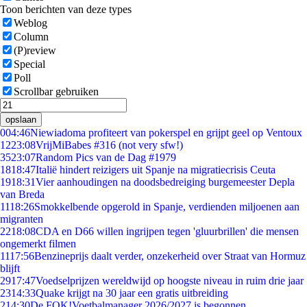
Toon berichten van deze types
Weblog
Column
(P)review
Special
Poll
Scrollbar gebruiken
opslaan
0
04:46
Niewiadoma profiteert van pokerspel en grijpt geel op Ventoux
12
23:08
VrijMiBabes #316 (not very sfw!)
35
23:07
Random Pics van de Dag #1979
18
18:47
Italië hindert reizigers uit Spanje na migratiecrisis Ceuta
19
18:31
Vier aanhoudingen na doodsbedreiging burgemeester Depla
van Breda
11
18:26
Smokkelbende opgerold in Spanje, verdienden miljoenen aan
migranten
22
18:08
CDA en D66 willen ingrijpen tegen 'gluurbrillen' die mensen
ongemerkt filmen
11
17:56
Benzineprijs daalt verder, onzekerheid over Straat van Hormuz
blijft
29
17:47
Voedselprijzen wereldwijd op hoogste niveau in ruim drie jaar
23
14:33
Quake krijgt na 30 jaar een gratis uitbreiding
2
14:30
De FOK!Voetbalmanager 2026/2027 is begonnen