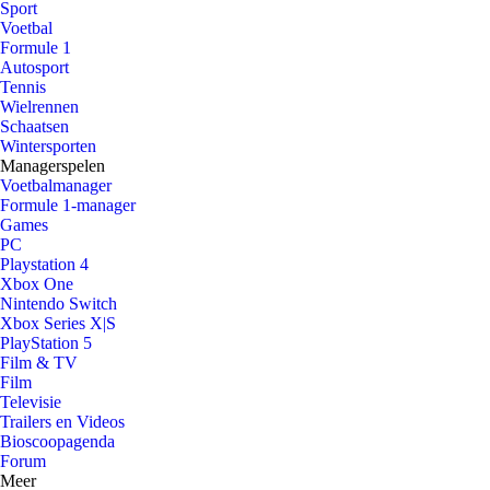
Sport
Voetbal
Formule 1
Autosport
Tennis
Wielrennen
Schaatsen
Wintersporten
Managerspelen
Voetbalmanager
Formule 1-manager
Games
PC
Playstation 4
Xbox One
Nintendo Switch
Xbox Series X|S
PlayStation 5
Film & TV
Film
Televisie
Trailers en Videos
Bioscoopagenda
Forum
Meer