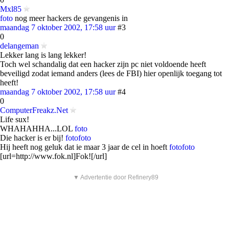
Mxl85
foto
nog meer hackers de gevangenis in
maandag 7 oktober 2002, 17:58 uur
#3
0
delangeman
Lekker lang is lang lekker!
Toch wel schandalig dat een hacker zijn pc niet voldoende heeft
beveiligd zodat iemand anders (lees de FBI) hier openlijk toegang tot
heeft!
maandag 7 oktober 2002, 17:58 uur
#4
0
ComputerFreakz.Net
Life sux!
WHAHAHHA...LOL
foto
Die hacker is er bij!
foto
foto
Hij heeft nog geluk dat ie maar 3 jaar de cel in hoeft
foto
foto
[url=http://www.fok.nl]Fok![/url]
▼ Advertentie door Refinery89