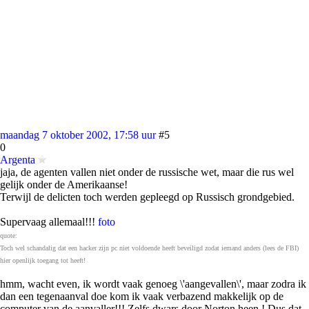
maandag 7 oktober 2002, 17:58 uur
#5
0
Argenta
jaja, de agenten vallen niet onder de russische wet, maar die rus wel
gelijk onder de Amerikaanse!
Terwijl de delicten toch werden gepleegd op Russisch grondgebied.
Supervaag allemaal!!!
foto
quote:
Toch wel schandalig dat een hacker zijn pc niet voldoende heeft beveiligd zodat iemand anders (lees de FBI)
hier openlijk toegang tot heeft!
hmm, wacht even, ik wordt vaak genoeg \'aangevallen\', maar zodra ik
dan een tegenaanval doe kom ik vaak verbazend makkelijk op de
computer van de aanvaller!!! Zelfs dwars door Norton heen ! Dus dat