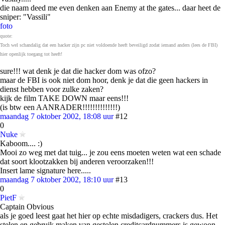
die naam deed me even denken aan Enemy at the gates... daar heet de
sniper: "Vassili"
foto
quote:
Toch wel schandalig dat een hacker zijn pc niet voldoende heeft beveiligd zodat iemand anders (lees de FBI)
hier openlijk toegang tot heeft!
sure!!! wat denk je dat die hacker dom was ofzo?
maar de FBI is ook niet dom hoor, denk je dat die geen hackers in
dienst hebben voor zulke zaken?
kijk de film TAKE DOWN maar eens!!!
(is btw een AANRADER!!!!!!!!!!!!!!)
maandag 7 oktober 2002, 18:08 uur
#12
0
Nuke
Kaboom.... :)
Mooi zo weg met dat tuig... je zou eens moeten weten wat een schade
dat soort klootzakken bij anderen veroorzaken!!!
Insert lame signature here.....
maandag 7 oktober 2002, 18:10 uur
#13
0
PietF
Captain Obvious
als je goed leest gaat het hier op echte misdadigers, crackers dus. Het
stelen en gebruik maken van gestolen creditcardnummers is gewoon