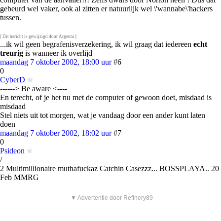
gebeurd wel vaker, ook al zitten er natuurlijk wel \'wannabe\'hackers
tussen.
[ Dit bericht is gewijzigd door Argenta ]
...ik wil geen begrafenisverzekering, ik wil graag dat iedereen
echt
treurig
is wanneer ik overlijd
maandag 7 oktober 2002, 18:00 uur
#6
0
CyberD
------> Be aware <----
En terecht, of je het nu met de computer of gewoon doet, misdaad is
misdaad
Stel niets uit tot morgen, wat je vandaag door een ander kunt laten
doen
maandag 7 oktober 2002, 18:02 uur
#7
0
Psideon
/
2 Multimillionaire muthafuckaz Catchin Casezzz... BOSSPLAYA.. 20
Feb MMRG
▼ Advertentie door Refinery89