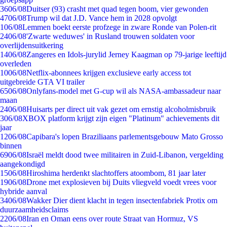
36
06/08
Duitser (93) crasht met quad tegen boom, vier gewonden
47
06/08
Trump wil dat J.D. Vance hem in 2028 opvolgt
1
06/08
Lemmen boekt eerste profzege in zware Ronde van Polen-rit
24
06/08
'Zwarte weduwes' in Rusland trouwen soldaten voor
overlijdensuitkering
14
06/08
Zangeres en Idols-jurylid Jerney Kaagman op 79-jarige leeftijd
overleden
10
06/08
Netflix-abonnees krijgen exclusieve early access tot
uitgebreide GTA VI trailer
65
06/08
Onlyfans-model met G-cup wil als NASA-ambassadeur naar
maan
24
06/08
Huisarts per direct uit vak gezet om ernstig alcoholmisbruik
3
06/08
XBOX platform krijgt zijn eigen "Platinum" achievements dit
jaar
12
06/08
Capibara's lopen Braziliaans parlementsgebouw Mato Grosso
binnen
69
06/08
Israël meldt dood twee militairen in Zuid-Libanon, vergelding
aangekondigd
15
06/08
Hiroshima herdenkt slachtoffers atoombom, 81 jaar later
19
06/08
Drone met explosieven bij Duits vliegveld voedt vrees voor
hybride aanval
34
06/08
Wakker Dier dient klacht in tegen insectenfabriek Protix om
duurzaamheidsclaims
22
06/08
Iran en Oman eens over route Straat van Hormuz, VS