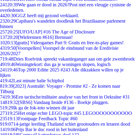
241
20:39
Wie gaan er dood in 2026?Post met een vleugje cynisme de
overledenen.
44
20:30
GGZ heeft mij gezond verklaard.
23
20:29
Capibara's wandelen doodleuk het Braziliaanse parlement
binnen
257
20:25
[UFO/UAP] #16 The Age of Disclosure
137
20:20
[Wielrennen #616] Brennan!
10
20:13
[gratis] Videogames Part 9: Gratis en free-to-play games!
43
19:50
[Voorspellen] Voorspel de eindstand van de Eredivisie
2026/2027
7
19:48
Dries Roelvink spreekt vakantieganger aan om gele zwembroek
49
19:46
Woningtekort: dus ga je woningen slopen, logisch
241
19:46
Top 2000 Editie 2025 #243 Alle dikzakken willen op je
lijken
4
19:42
Last minute balie Schiphol
8
19:39
[2023] Australië: Voyager - Promise #2 - Ze komen naar
Tilburg
74
19:36
Een tactische/militaire analyse van het front in Oekraïne #31
148
19:32
[SBS6] Vandaag Inside #136 - Boekje pluggen.
5
19:29
Ik ga de fok-toto winnen dit jaar
273
19:25
Het enige echte LEGO-topic #45 LEGOOOOOOOOOOO
235
19:13
Frontpage Feedback Topic #60
9
19:07
14-jarige leerling Thailand schiet grootouders en leraren dood
14
19:06
Prijs Bar le duc rood in het buitenland
169
18:58
[Centraal] kattenfotoos deel 122