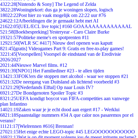
43
22:28
[Nintendo & Sony] The Legend of Zelda
38
22:28
Woningtekort: dus ga je woningen slopen, logisch
180
22:22
Post hier zo vaak mogelijk om 22:22 uur #76
246
22:12
Afbeeldingen die je gemaakt hebt met AI
216
22:05
[UEL/ECL live topic] #160 GOAAAAAAAAAAAAAL
5
21:58
[Boekbespreking] Yesteryear - Caro Claire Burke
193
21:57
Politieke meme's en spotprenten #11
129
21:50
[WLR SC #417] Nieuw deel openen was kaputt
8
21:45
[gratis] Videogames Part 9: Gratis en free-to-play games!
32
21:45
[Voorspellen] Voorspel de eindstand van de Eredivisie
2026/2027
20
21:44
Nieuwe Marvel films. #12
99
21:39
[NPO1] Het Familiediner #23 - te allen tijden
134
21:33
FOK!ers die stoppen met alcohol - waar we stoppen #21
65
21:32
De neergang van Duitsland als lichtend voorbeeld #3
123
21:29
[Nederlands Elftal] Op naar Louis IV?
69
21:27
De Bondgenoten Spoiler Topic #3
83
21:25
UEFA kondigt boycot van FIFA-competities aan vanwege
plan Infantino
140
21:19
Zaken waar je je echt dood aan ergert #17 - Werklui
68
21:18
Spaanstalige nummers #34 A que calor nos pasaremos por el
verano?
111
21:17
[Wielrennen #616] Brennan!
270
21:15
Het enige echte LEGO-topic #45 LEGOOOOOOOOOOO
169
21:13
Wat is op dit moment volgens jou de meest irritante reclame?