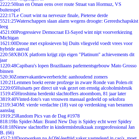
22
22:50
Iran en Oman eens over route Straat van Hormuz, VS
buitenspel
2
22:17
Le Court wint na nerveuze finale, Pieterse derde
55
21:25
Waterschappen slaan alarm wegens droogte: Gereedschapskist
leeg
45
21:00
Progressieve Democraat El-Sayed wint nipt voorverkiezing
Michigan
16
21:00
Drone met explosieven bij Duits vliegveld voedt vrees voor
hybride aanval
2
20:58
XBOX platform krijgt zijn eigen "Platinum" achievements dit
jaar
12
20:48
Capibara's lopen Braziliaans parlementsgebouw Mato Grosso
binnen
5
20:30
Zomervakantieweerbericht: aanhoudend zomers
1
20:21
Lemmen boekt eerste profzege in zware Ronde van Polen-rit
22
20:05
Huisarts per direct uit vak gezet om ernstig alcoholmisbruik
15
19:45
Hiroshima herdenkt slachtoffers atoombom, 81 jaar later
38
19:40
Vinted-foto's van vrouwen massaal gedeeld op seksfora
21
19:34
OM: vierde verdachte (18) vast op verdenking van beramen
aanslag
19
19:25
Random Pics van de Dag #1978
8
18:19
In Spider-Man: Brand New Day is Spidey echt weer Spidey
6
18:18
Nieuw slachtoffer in kindermisbruikzaak zorgprofessional Jan
B. (66)
45
17:10
Doorwerken na AOW-leeftijd vaker vastgelegd in cao's, moet