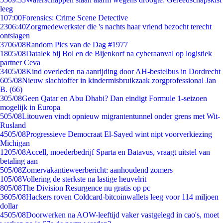
leeg
1
07:00
Forensics: Crime Scene Detective
23
06:40
Zorgmedewerkster die 's nachts haar vriend bezocht terecht
ontslagen
37
06/08
Random Pics van de Dag #1977
18
05/08
Datalek bij Bol en de Bijenkorf na cyberaanval op logistiek
partner Ceva
34
05/08
Kind overleden na aanrijding door AH-bestelbus in Dordrecht
6
05/08
Nieuw slachtoffer in kindermisbruikzaak zorgprofessional Jan
B. (66)
3
05/08
Geen Qatar en Abu Dhabi? Dan eindigt Formule 1-seizoen
mogelijk in Europa
5
05/08
Litouwen vindt opnieuw migrantentunnel onder grens met Wit-
Rusland
45
05/08
Progressieve Democraat El-Sayed wint nipt voorverkiezing
Michigan
12
05/08
Accell, moederbedrijf Sparta en Batavus, vraagt uitstel van
betaling aan
5
05/08
Zomervakantieweerbericht: aanhoudend zomers
1
05/08
Vollering de sterkste na lastige heuvelrit
8
05/08
The Division Resurgence nu gratis op pc
36
05/08
Hackers roven Coldcard-bitcoinwallets leeg voor 114 miljoen
dollar
45
05/08
Doorwerken na AOW-leeftijd vaker vastgelegd in cao's, moet