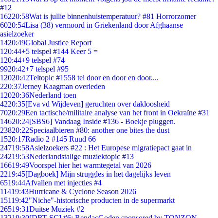
#12
162
20:58
Wat is jullie binnenhuistemperatuur? #81 Horrorzomer
60
20:54
Lisa (38) vermoord in Griekenland door Afghaanse
asielzoeker
14
20:49
Global Justice Report
1
20:44
+5 telspel #144 Keer 5 =
1
20:44
+9 telspel #74
99
20:42
+7 telspel #95
120
20:42
Teltopic #1558 tel door en door en door....
2
20:37
Jerney Kaagman overleden
120
20:36
Nederland toen
42
20:35
[Eva vd Wijdeven] geruchten over dakloosheid
70
20:29
Een tactische/militaire analyse van het front in Oekraïne #31
146
20:24
[SBS6] Vandaag Inside #136 - Boekje pluggen.
238
20:22
Speciaalbieren #80: another one bites the dust
15
20:17
Radio 2 #145 Ruud 66
247
19:58
Asielzoekers #22 : Het Europese migratiepact gaat in
242
19:53
Nederlandstalige muziektopic #13
166
19:49
Voorspel hier het warmtegetal van 2026
22
19:45
[Dagboek] Mijn struggles in het dagelijks leven
65
19:44
Afvallen met injecties #4
114
19:43
Hurricane & Cyclone Season 2026
151
19:42
"Niche"-historische producten in de supermarkt
265
19:31
Duitse Muziek #2
132
19:30
[DRT SC] #6: RendacGoden sponsored by TONZON