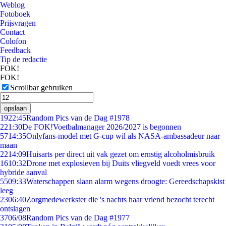
Weblog
Fotoboek
Prijsvragen
Contact
Colofon
Feedback
Tip de redactie
FOK!
FOK!
Scrollbar gebruiken
opslaan
19
22:45
Random Pics van de Dag #1978
2
21:30
De FOK!Voetbalmanager 2026/2027 is begonnen
57
14:35
Onlyfans-model met G-cup wil als NASA-ambassadeur naar
maan
22
14:09
Huisarts per direct uit vak gezet om ernstig alcoholmisbruik
16
10:32
Drone met explosieven bij Duits vliegveld voedt vrees voor
hybride aanval
55
09:33
Waterschappen slaan alarm wegens droogte: Gereedschapskist
leeg
23
06:40
Zorgmedewerkster die 's nachts haar vriend bezocht terecht
ontslagen
37
06/08
Random Pics van de Dag #1977