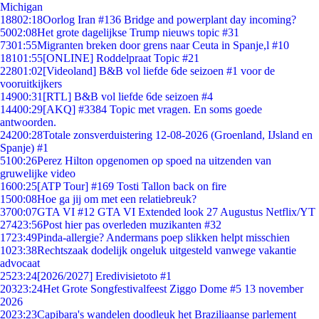
Michigan
188
02:18
Oorlog Iran #136 Bridge and powerplant day incoming?
50
02:08
Het grote dagelijkse Trump nieuws topic #31
73
01:55
Migranten breken door grens naar Ceuta in Spanje,l #10
181
01:55
[ONLINE] Roddelpraat Topic #21
228
01:02
[Videoland] B&B vol liefde 6de seizoen #1 voor de
vooruitkijkers
149
00:31
[RTL] B&B vol liefde 6de seizoen #4
144
00:29
[AKQ] #3384 Topic met vragen. En soms goede
antwoorden.
242
00:28
Totale zonsverduistering 12-08-2026 (Groenland, IJsland en
Spanje) #1
51
00:26
Perez Hilton opgenomen op spoed na uitzenden van
gruwelijke video
16
00:25
[ATP Tour] #169 Tosti Tallon back on fire
15
00:08
Hoe ga jij om met een relatiebreuk?
37
00:07
GTA VI #12 GTA VI Extended look 27 Augustus Netflix/YT
274
23:56
Post hier pas overleden muzikanten #32
17
23:49
Pinda-allergie? Andermans poep slikken helpt misschien
10
23:38
Rechtszaak dodelijk ongeluk uitgesteld vanwege vakantie
advocaat
25
23:24
[2026/2027] Eredivisietoto #1
203
23:24
Het Grote Songfestivalfeest Ziggo Dome #5 13 november
2026
20
23:23
Capibara's wandelen doodleuk het Braziliaanse parlement