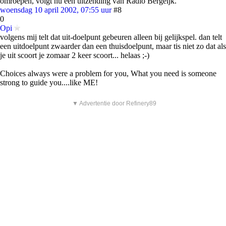
omroepen, volgt nu een uitzending van Radio Bergeijk.
woensdag 10 april 2002, 07:55 uur
#8
0
Opi
volgens mij telt dat uit-doelpunt gebeuren alleen bij gelijkspel. dan telt
een uitdoelpunt zwaarder dan een thuisdoelpunt, maar tis niet zo dat als
je uit scoort je zomaar 2 keer scoort... helaas ;-)
Choices always were a problem for you, What you need is someone
strong to guide you....like ME!
▼ Advertentie door Refinery89