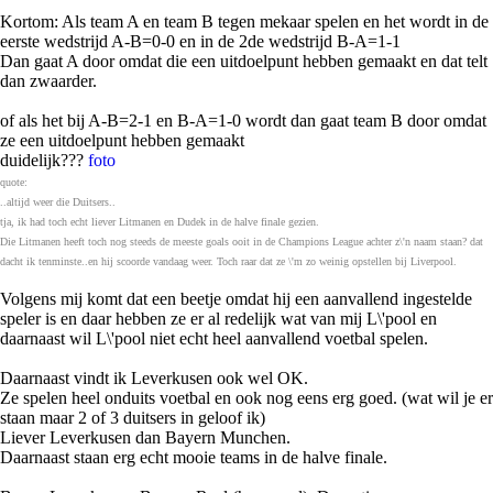
Kortom: Als team A en team B tegen mekaar spelen en het wordt in de
eerste wedstrijd A-B=0-0 en in de 2de wedstrijd B-A=1-1
Dan gaat A door omdat die een uitdoelpunt hebben gemaakt en dat telt
dan zwaarder.
of als het bij A-B=2-1 en B-A=1-0 wordt dan gaat team B door omdat
ze een uitdoelpunt hebben gemaakt
duidelijk???
foto
quote:
..altijd weer die Duitsers..
tja, ik had toch echt liever Litmanen en Dudek in de halve finale gezien.
Die Litmanen heeft toch nog steeds de meeste goals ooit in de Champions League achter z\'n naam staan? dat
dacht ik tenminste..en hij scoorde vandaag weer. Toch raar dat ze \'m zo weinig opstellen bij Liverpool.
Volgens mij komt dat een beetje omdat hij een aanvallend ingestelde
speler is en daar hebben ze er al redelijk wat van mij L\'pool en
daarnaast wil L\'pool niet echt heel aanvallend voetbal spelen.
Daarnaast vindt ik Leverkusen ook wel OK.
Ze spelen heel onduits voetbal en ook nog eens erg goed. (wat wil je er
staan maar 2 of 3 duitsers in geloof ik)
Liever Leverkusen dan Bayern Munchen.
Daarnaast staan erg echt mooie teams in de halve finale.