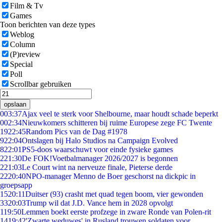
Film & Tv
Games
Toon berichten van deze types
Weblog
Column
(P)review
Special
Poll
Scrollbar gebruiken
opslaan
0
03:37
Ajax veel te sterk voor Shelbourne, maar houdt schade beperkt
0
02:34
Nieuwkomers schitteren bij ruime Europese zege FC Twente
19
22:45
Random Pics van de Dag #1978
9
22:04
Ontslagen bij Halo Studios na Campaign Evolved
8
22:01
PS5-doos waarschuwt voor einde fysieke games
2
21:30
De FOK!Voetbalmanager 2026/2027 is begonnen
2
21:03
Le Court wint na nerveuze finale, Pieterse derde
22
20:40
NPO-manager Menno de Boer geschorst na dickpic in
groepsapp
15
20:11
Duitser (93) crasht met quad tegen boom, vier gewonden
33
20:03
Trump wil dat J.D. Vance hem in 2028 opvolgt
1
19:50
Lemmen boekt eerste profzege in zware Ronde van Polen-rit
14
19:42
'Zwarte weduwes' in Rusland trouwen soldaten voor