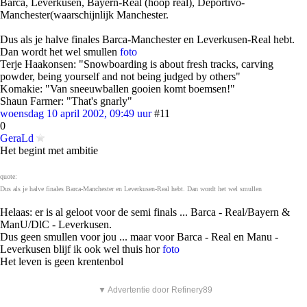
Barca, Leverkusen, Bayern-Real (hoop real), Deportivo-
Manchester(waarschijnlijk Manchester.
Dus als je halve finales Barca-Manchester en Leverkusen-Real hebt.
Dan wordt het wel smullen
foto
Terje Haakonsen: "Snowboarding is about fresh tracks, carving
powder, being yourself and not being judged by others"
Komakie: "Van sneeuwballen gooien komt boemsen!"
Shaun Farmer: "That's gnarly"
woensdag 10 april 2002, 09:49 uur
#11
0
GeraLd
Het begint met ambitie
quote:
Dus als je halve finales Barca-Manchester en Leverkusen-Real hebt. Dan wordt het wel smullen
Helaas: er is al geloot voor de semi finals ... Barca - Real/Bayern &
ManU/DlC - Leverkusen.
Dus geen smullen voor jou ... maar voor Barca - Real en Manu -
Leverkusen blijf ik ook wel thuis hor
foto
Het leven is geen krentenbol
▼ Advertentie door Refinery89