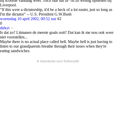
hij scoorde vandaag weer. Toch raar dat ze \'m zo weinig opstellen bij
Liverpool.
"If this were a dictatorship, it'd be a heck of a lot easier, just so long as
I'm the dictator" -- U.S. President G.W.Bush
woensdag 10 april 2002, 00:52 uur
#2
0
dirkyt
Is dat zo? Litmanen de meeste goals ooit? Dat kan ik me nou ook weer
niet voorstellen...
Maybe there is no actual place called hell. Maybe hell is just having to
listen to our grandparents breathe through their noses when they're
eating sandwiches.
▼ Advertentie door Refinery89