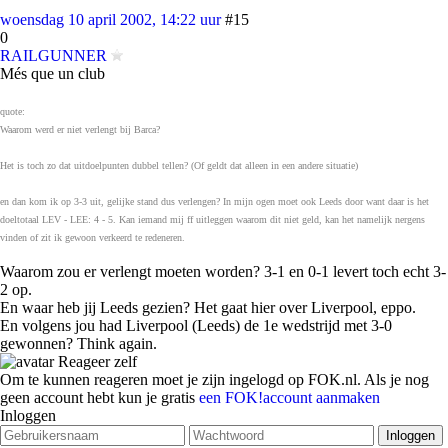
woensdag 10 april 2002, 14:22 uur
#15
0
RAILGUNNER
Més que un club
quote:
Waarom werd er niet verlengt bij Barca?
Het is toch zo dat uitdoelpunten dubbel tellen? (Of geldt dat alleen in een andere situatie)
en dan kom ik op 3-3 uit, gelijke stand dus verlengen? In mijn ogen moet ook Leeds door want daar is het
doeltotaal LEV - LEE: 4 - 5. Kan iemand mij ff uitleggen waarom dit niet geld, kan het namelijk nergens
vinden of zit ik gewoon verkeerd te redeneren.
Waarom zou er verlengt moeten worden? 3-1 en 0-1 levert toch echt 3-
2 op.
En waar heb jij Leeds gezien? Het gaat hier over Liverpool, eppo.
En volgens jou had Liverpool (Leeds) de 1e wedstrijd met 3-0
gewonnen? Think again.
Reageer zelf
Om te kunnen reageren moet je zijn ingelogd op FOK.nl. Als je nog
geen account hebt kun je gratis
een FOK!account aanmaken
Inloggen