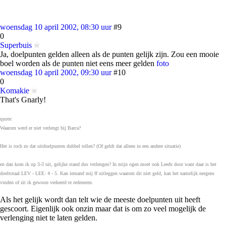
woensdag 10 april 2002, 08:30 uur
#9
0
Superbuis
Ja, doelpunten gelden alleen als de punten gelijk zijn. Zou een mooie
boel worden als de punten niet eens meer gelden
foto
woensdag 10 april 2002, 09:30 uur
#10
0
Komakie
That's Gnarly!
quote:
Waarom werd er niet verlengt bij Barca?
Het is toch zo dat uitdoelpunten dubbel tellen? (Of geldt dat alleen in een andere situatie)
en dan kom ik op 3-3 uit, gelijke stand dus verlengen? In mijn ogen moet ook Leeds door want daar is het
doeltotaal LEV - LEE: 4 - 5. Kan iemand mij ff uitleggen waarom dit niet geld, kan het namelijk nergens
vinden of zit ik gewoon verkeerd te redeneren.
Als het gelijk wordt dan telt wie de meeste doelpunten uit heeft
gescoort. Eigenlijk ook onzin maar dat is om zo veel mogelijk de
verlenging niet te laten gelden.