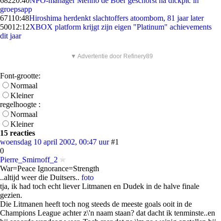
682
20:40
NPO-manager Menno de Boer geschorst na dickpic in
groepsapp
671
10:48
Hiroshima herdenkt slachtoffers atoombom, 81 jaar later
500
12:12
XBOX platform krijgt zijn eigen "Platinum" achievements
dit jaar
▼ Advertentie door Refinery89
Font-grootte:
Normaal
Kleiner
regelhoogte :
Normaal
Kleiner
15 reacties
woensdag 10 april 2002, 00:47 uur
#1
0
Pierre_Smirnoff_2
War=Peace Ignorance=Strength
..altijd weer die Duitsers..
foto
tja, ik had toch echt liever Litmanen en Dudek in de halve finale
gezien.
Die Litmanen heeft toch nog steeds de meeste goals ooit in de
Champions League achter z\'n naam staan? dat dacht ik tenminste..en