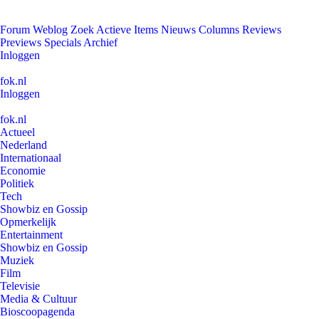
Forum
Weblog
Zoek
Actieve Items
Nieuws
Columns
Reviews
Previews
Specials
Archief
Inloggen
fok.nl
Inloggen
fok.nl
Actueel
Nederland
Internationaal
Economie
Politiek
Tech
Showbiz en Gossip
Opmerkelijk
Entertainment
Showbiz en Gossip
Muziek
Film
Televisie
Media & Cultuur
Bioscoopagenda