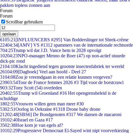
pakken topless zonnen aan
Forum
Forum
Scrollbar gebruiken
opslaan
61
05:21
[INFLUENCERS #295] Van flodderslinger tot Shrek-crème
224
04:34
[AMV] VS #1312 spammers van de internationale rechtsorde
7
04:25
Trump wil dat J.D. Vance hem in 2028 opvolgt
102
04:23
NPO-manager Menno de Boer (47) op non-actief stuurde
dick-pic rond
21
04:10
Klacht ingediend tegen grootste insectenfabriek ter wereld
261
04:09
[Dagboek] Veel aan hoofd - Deel 27
31
04:08
Zou je vreemdgaan in een relatie kunnen vergeven?
239
03:54
Tour de France femmes 2026 #3 Tijd voor de borstcrawl
9
03:32
Tony Scott (54) overleden
204
02:55
Trump wil Groenland #16 Het opengrensbeleid is de
schuldige
18
02:55
Vrouwen willen geen man meer #30
53
02:51
Oorlog in Oekraïne #1318 Drone baby drone
212
02:48
[SBS6] De Bondgenoten #317 We dansen de macaroni
191
02:40
Israel en Gaza #17
35
02:38
Hoe kom je van egels af?
101
02:29
Progressieve Democraat El-Sayed wint nipt voorverkiezing