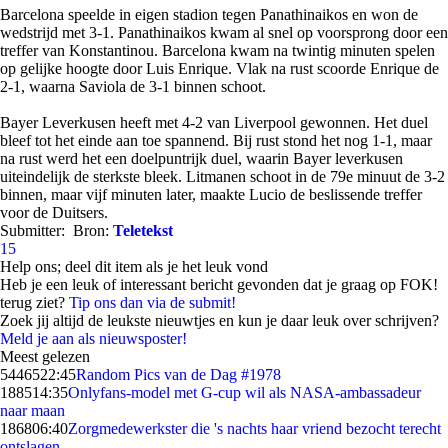
Barcelona speelde in eigen stadion tegen Panathinaikos en won de
wedstrijd met 3-1. Panathinaikos kwam al snel op voorsprong door een
treffer van Konstantinou. Barcelona kwam na twintig minuten spelen
op gelijke hoogte door Luis Enrique. Vlak na rust scoorde Enrique de
2-1, waarna Saviola de 3-1 binnen schoot.
Bayer Leverkusen heeft met 4-2 van Liverpool gewonnen. Het duel
bleef tot het einde aan toe spannend. Bij rust stond het nog 1-1, maar
na rust werd het een doelpuntrijk duel, waarin Bayer leverkusen
uiteindelijk de sterkste bleek. Litmanen schoot in de 79e minuut de 3-2
binnen, maar vijf minuten later, maakte Lucio de beslissende treffer
voor de Duitsers.
Submitter:
Bron:
Teletekst
15
Help ons; deel dit item als je het leuk vond
Heb je een leuk of interessant bericht gevonden dat je graag op FOK!
terug ziet?
Tip ons dan via de submit!
Zoek jij altijd de leukste nieuwtjes en kun je daar leuk over schrijven?
Meld je aan als nieuwsposter!
Meest gelezen
54465
22:45
Random Pics van de Dag #1978
1885
14:35
Onlyfans-model met G-cup wil als NASA-ambassadeur
naar maan
1868
06:40
Zorgmedewerkster die 's nachts haar vriend bezocht terecht
ontslagen