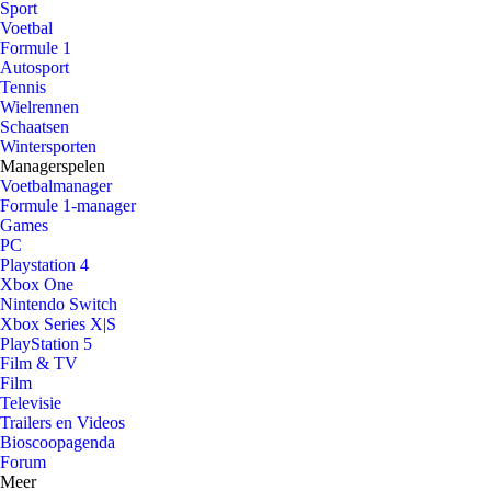
Sport
Voetbal
Formule 1
Autosport
Tennis
Wielrennen
Schaatsen
Wintersporten
Managerspelen
Voetbalmanager
Formule 1-manager
Games
PC
Playstation 4
Xbox One
Nintendo Switch
Xbox Series X|S
PlayStation 5
Film & TV
Film
Televisie
Trailers en Videos
Bioscoopagenda
Forum
Meer