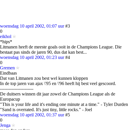
woensdag 10 april 2002, 01:07 uur
#3
0
eikhol
*hips*
Litmanen heeft de meeste goals ooit in de Champions League. Die
bestaat pas sinds de jaren 90, dus dat kan best...
woensdag 10 april 2002, 01:23 uur
#4
0
Gremen
Eindbaas
Dat van Litmanen zou best wel kunnen kloppen
In de top jaren van ajax \'95 en \'96 heeft hij best veel gescoord.
-----------------------
De duitsers winnen dit jaar zowel de Champions League als de
Europacup
"This is your life and it's ending one minute at a time." - Tyler Durden
"Sand is overrated. It's just tiny, little rocks." - Joel
woensdag 10 april 2002, 01:37 uur
#5
0
Jenga