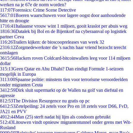
werken na je 67e de norm worden?
1
17:07
Forensics: Crime Scene Detective
56
17:01
Boeren waarschuwen voor lagere oogst door aanhoudende
hitte en droogte
17
16:41
Italiaanse vrouw wint 1 miljoen, gooit kraslot per abuis weg
18
16:36
Datalek bij Bol en de Bijenkorf na cyberaanval op logistiek
partner Ceva
1
16:26
Trailers kijken: de bioscoopreleases van week 32
23
16:12
Zorgmedewerkster die 's nachts haar vriend bezocht terecht
ontslagen
36
15:56
Hackers roven Coldcard-bitcoinwallets leeg voor 114 miljoen
dollar
3
15:13
Geen Qatar en Abu Dhabi? Dan eindigt Formule 1-seizoen
mogelijk in Europa
31
13:00
Spaanse politie: minstens tien voor terrorisme veroordeelden
onder migranten Ceuta
34
12:59
Dirk sluit supermarkt op de Wallen na golf van diefstal en
agressie
8
12:53
The Division Resurgence nu gratis op pc
64
12:53
Zetelpeiling: 24 zetels voor Pro en 18 zetels voor D66, FvD,
JA21 en PVV
49
12:44
Man (25) sterft nadat hij lijm als condoom gebruikt
5
12:43
Litouwen vindt opnieuw migrantentunnel onder grens met Wit-
Rusland
90
09:59
'Belgische' jongeren terroriseren Galderse Meren, maar Boa's