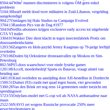
85
04:44
'Witte' mannen discrimineren is volgens OM geen enkel
probleem
51
04:38
Israël meldt dood twee militairen in Zuid-Libanon, vergelding
aangekondigd
9
04:27
Ontslagen bij Halo Studios na Campaign Evolved
37
04:13
Random Pics van de Dag #1977
5
04:04
Netflix-abonnees krijgen exclusieve early access tot uitgebreide
GTA VI trailer
33
04:01
Wakker Dier dient klacht in tegen insectenfabriek Protix om
duurzaamheidsclaims
12
03:56
Zangeres en Idols-jurylid Jerney Kaagman op 79-jarige leeftijd
overleden
27
03:06
Doden bij Oekraïense droneaanvallen op Moskou en Sint-
Petersburg
8
02:56
PS5-doos waarschuwt voor einde fysieke games
12
01:08
Accell, moederbedrijf Sparta en Batavus, vraagt uitstel van
betaling aan
34
01:01
Kind overleden na aanrijding door AH-bestelbus in Dordrecht
15
00:51
Duitser (93) crasht met quad tegen boom, vier gewonden
53
00:28
Van den Brink zet nog eens 14 gemeenten onder toezicht om
spreidingswet
57
23:55
Onlyfans-model met G-cup wil als NASA-ambassadeur naar
maan
25
22:56
NAVO zet wegens Russische provocatie 250% meer
gevechtsvliegtuigen in