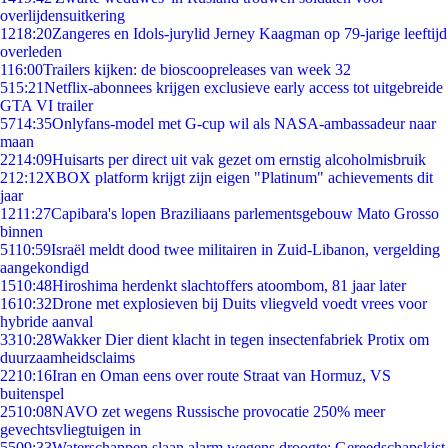
overlijdensuitkering
12
18:20
Zangeres en Idols-jurylid Jerney Kaagman op 79-jarige leeftijd
overleden
1
16:00
Trailers kijken: de bioscoopreleases van week 32
5
15:21
Netflix-abonnees krijgen exclusieve early access tot uitgebreide
GTA VI trailer
57
14:35
Onlyfans-model met G-cup wil als NASA-ambassadeur naar
maan
22
14:09
Huisarts per direct uit vak gezet om ernstig alcoholmisbruik
2
12:12
XBOX platform krijgt zijn eigen "Platinum" achievements dit
jaar
12
11:27
Capibara's lopen Braziliaans parlementsgebouw Mato Grosso
binnen
51
10:59
Israël meldt dood twee militairen in Zuid-Libanon, vergelding
aangekondigd
15
10:48
Hiroshima herdenkt slachtoffers atoombom, 81 jaar later
16
10:32
Drone met explosieven bij Duits vliegveld voedt vrees voor
hybride aanval
33
10:28
Wakker Dier dient klacht in tegen insectenfabriek Protix om
duurzaamheidsclaims
22
10:16
Iran en Oman eens over route Straat van Hormuz, VS
buitenspel
25
10:08
NAVO zet wegens Russische provocatie 250% meer
gevechtsvliegtuigen in
55
09:33
Waterschappen slaan alarm wegens droogte: Gereedschapskist