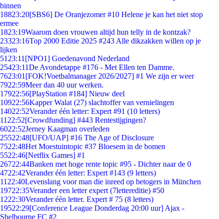
binnen
188
23:20
[SBS6] De Oranjezomer #10 Helene je kan het niet stop
ermee
18
23:19
Waarom doen vrouwen altijd hun telly in de kontzak?
233
23:16
Top 2000 Editie 2025 #243 Alle dikzakken willen op je
lijken
51
23:11
[NPO1] Goedenavond Nederland
254
23:11
De Avondetappe #176 - Met Ellen ten Damme.
76
23:01
[FOK!Voetbalmanager 2026/2027] #1 We zijn er weer
79
22:59
Meer dan 40 uur werken.
179
22:56
[PlayStation #184] Nieuw deel
109
22:56
Kapper Walat (27) slachtoffer van vernielingen
140
22:52
Verander één letter: Expert #91 (10 letters)
11
22:52
[Crowdfunding] #443 Rentestijgingen?
60
22:52
Jerney Kaagman overleden
255
22:48
[UFO/UAP] #16 The Age of Disclosure
75
22:48
Het Moestuintopic #37 Bloesem in de bomen
55
22:46
[Netflix Games] #1
267
22:44
Banken met hoge rente topic #95 - Dichter naar de 0
47
22:42
Verander één letter: Expert #143 (9 letters)
11
22:40
Levenslang voor man die inreed op betogers in München
197
22:35
Verander een letter expert (7lettereditie) #50
12
22:30
Verander één letter. Expert # 75 (8 letters)
195
22:29
[Conference League Donderdag 20:00 uur] Ajax -
Shelbourne FC #2