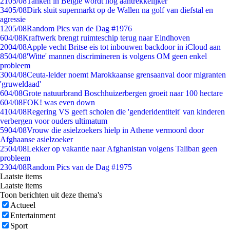
21
05/08
Tanken in België wordt nóg aantrekkelijker
34
05/08
Dirk sluit supermarkt op de Wallen na golf van diefstal en
agressie
12
05/08
Random Pics van de Dag #1976
6
04/08
Kraftwerk brengt ruimteschip terug naar Eindhoven
20
04/08
Apple vecht Britse eis tot inbouwen backdoor in iCloud aan
85
04/08
'Witte' mannen discrimineren is volgens OM geen enkel
probleem
30
04/08
Ceuta-leider noemt Marokkaanse grensaanval door migranten
'gruweldaad'
6
04/08
Grote natuurbrand Boschhuizerbergen groeit naar 100 hectare
6
04/08
FOK! was even down
41
04/08
Regering VS geeft scholen die 'genderidentiteit' van kinderen
verbergen voor ouders ultimatum
59
04/08
Vrouw die asielzoekers hielp in Athene vermoord door
Afghaanse asielzoeker
25
04/08
Lekker op vakantie naar Afghanistan volgens Taliban geen
probleem
23
04/08
Random Pics van de Dag #1975
Laatste items
Laatste items
Toon berichten uit deze thema's
Actueel
Entertainment
Sport