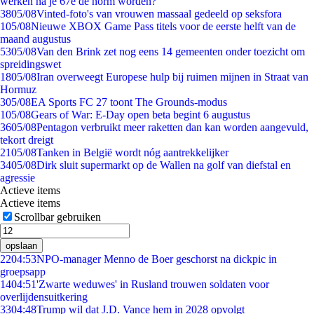
werken na je 67e de norm worden?
38
05/08
Vinted-foto's van vrouwen massaal gedeeld op seksfora
1
05/08
Nieuwe XBOX Game Pass titels voor de eerste helft van de
maand augustus
53
05/08
Van den Brink zet nog eens 14 gemeenten onder toezicht om
spreidingswet
18
05/08
Iran overweegt Europese hulp bij ruimen mijnen in Straat van
Hormuz
3
05/08
EA Sports FC 27 toont The Grounds-modus
1
05/08
Gears of War: E-Day open beta begint 6 augustus
36
05/08
Pentagon verbruikt meer raketten dan kan worden aangevuld,
tekort dreigt
21
05/08
Tanken in België wordt nóg aantrekkelijker
34
05/08
Dirk sluit supermarkt op de Wallen na golf van diefstal en
agressie
Actieve items
Actieve items
Scrollbar gebruiken
opslaan
22
04:53
NPO-manager Menno de Boer geschorst na dickpic in
groepsapp
14
04:51
'Zwarte weduwes' in Rusland trouwen soldaten voor
overlijdensuitkering
33
04:48
Trump wil dat J.D. Vance hem in 2028 opvolgt