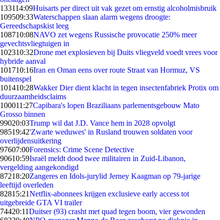
1331
14:09
Huisarts per direct uit vak gezet om ernstig alcoholmisbruik
1095
09:33
Waterschappen slaan alarm wegens droogte:
Gereedschapskist leeg
1087
10:08
NAVO zet wegens Russische provocatie 250% meer
gevechtsvliegtuigen in
1023
10:32
Drone met explosieven bij Duits vliegveld voedt vrees voor
hybride aanval
1017
10:16
Iran en Oman eens over route Straat van Hormuz, VS
buitenspel
1014
10:28
Wakker Dier dient klacht in tegen insectenfabriek Protix om
duurzaamheidsclaims
1000
11:27
Capibara's lopen Braziliaans parlementsgebouw Mato
Grosso binnen
990
20:03
Trump wil dat J.D. Vance hem in 2028 opvolgt
985
19:42
'Zwarte weduwes' in Rusland trouwen soldaten voor
overlijdensuitkering
976
07:00
Forensics: Crime Scene Detective
906
10:59
Israël meldt dood twee militairen in Zuid-Libanon,
vergelding aangekondigd
872
18:20
Zangeres en Idols-jurylid Jerney Kaagman op 79-jarige
leeftijd overleden
828
15:21
Netflix-abonnees krijgen exclusieve early access tot
uitgebreide GTA VI trailer
744
20:11
Duitser (93) crasht met quad tegen boom, vier gewonden