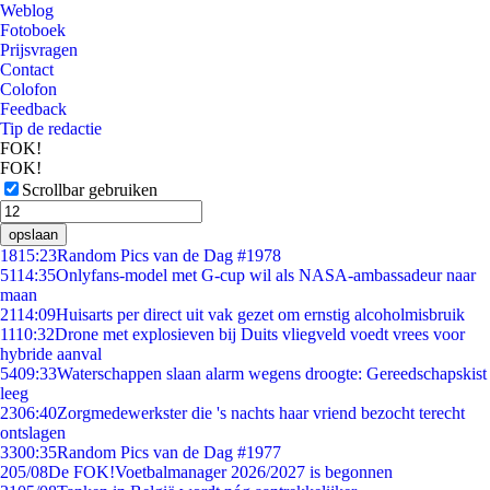
Weblog
Fotoboek
Prijsvragen
Contact
Colofon
Feedback
Tip de redactie
FOK!
FOK!
Scrollbar gebruiken
opslaan
18
15:23
Random Pics van de Dag #1978
51
14:35
Onlyfans-model met G-cup wil als NASA-ambassadeur naar
maan
21
14:09
Huisarts per direct uit vak gezet om ernstig alcoholmisbruik
11
10:32
Drone met explosieven bij Duits vliegveld voedt vrees voor
hybride aanval
54
09:33
Waterschappen slaan alarm wegens droogte: Gereedschapskist
leeg
23
06:40
Zorgmedewerkster die 's nachts haar vriend bezocht terecht
ontslagen
33
00:35
Random Pics van de Dag #1977
2
05/08
De FOK!Voetbalmanager 2026/2027 is begonnen