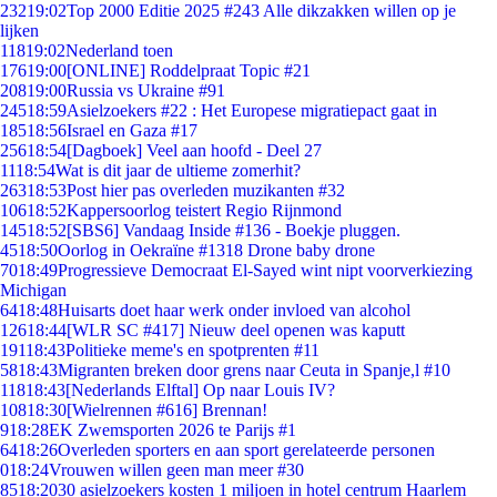
232
19:02
Top 2000 Editie 2025 #243 Alle dikzakken willen op je
lijken
118
19:02
Nederland toen
176
19:00
[ONLINE] Roddelpraat Topic #21
208
19:00
Russia vs Ukraine #91
245
18:59
Asielzoekers #22 : Het Europese migratiepact gaat in
185
18:56
Israel en Gaza #17
256
18:54
[Dagboek] Veel aan hoofd - Deel 27
11
18:54
Wat is dit jaar de ultieme zomerhit?
263
18:53
Post hier pas overleden muzikanten #32
106
18:52
Kappersoorlog teistert Regio Rijnmond
145
18:52
[SBS6] Vandaag Inside #136 - Boekje pluggen.
45
18:50
Oorlog in Oekraïne #1318 Drone baby drone
70
18:49
Progressieve Democraat El-Sayed wint nipt voorverkiezing
Michigan
64
18:48
Huisarts doet haar werk onder invloed van alcohol
126
18:44
[WLR SC #417] Nieuw deel openen was kaputt
191
18:43
Politieke meme's en spotprenten #11
58
18:43
Migranten breken door grens naar Ceuta in Spanje,l #10
118
18:43
[Nederlands Elftal] Op naar Louis IV?
108
18:30
[Wielrennen #616] Brennan!
9
18:28
EK Zwemsporten 2026 te Parijs #1
64
18:26
Overleden sporters en aan sport gerelateerde personen
0
18:24
Vrouwen willen geen man meer #30
85
18:20
30 asielzoekers kosten 1 miljoen in hotel centrum Haarlem