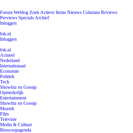
Forum
Weblog
Zoek
Actieve Items
Nieuws
Columns
Reviews
Previews
Specials
Archief
Inloggen
fok.nl
Inloggen
fok.nl
Actueel
Nederland
Internationaal
Economie
Politiek
Tech
Showbiz en Gossip
Opmerkelijk
Entertainment
Showbiz en Gossip
Muziek
Film
Televisie
Media & Cultuur
Bioscoopagenda