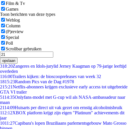
Film & Tv
Games
Toon berichten van deze types
Weblog
Column
(P)review
Special
Poll
Scrollbar gebruiken
opslaan
3
18:20
Zangeres en Idols-jurylid Jerney Kaagman op 79-jarige leeftijd
overleden
1
16:00
Trailers kijken: de bioscoopreleases van week 32
18
15:23
Random Pics van de Dag #1978
2
15:21
Netflix-abonnees krijgen exclusieve early access tot uitgebreide
GTA VI trailer
51
14:35
Onlyfans-model met G-cup wil als NASA-ambassadeur naar
maan
21
14:09
Huisarts per direct uit vak gezet om ernstig alcoholmisbruik
1
12:12
XBOX platform krijgt zijn eigen "Platinum" achievements dit
jaar
10
11:27
Capibara's lopen Braziliaans parlementsgebouw Mato Grosso
binnen