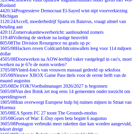
Rusland
44
20:34
Progressieve Democraat El-Sayed wint nipt voorverkiezing
Michigan
11
20:24
Accell, moederbedrijf Sparta en Batavus, vraagt uitstel van
betaling aan
4
20:11
Zomervakantieweerbericht: aanhoudend zomers
1
19:48
Vollering de sterkste na lastige heuvelrit
8
05/08
The Division Resurgence nu gratis op pc
36
05/08
Hackers roven Coldcard-bitcoinwallets leeg voor 114 miljoen
dollar
45
05/08
Doorwerken na AOW-leeftijd vaker vastgelegd in cao's, moet
werken na je 67e de norm worden?
37
05/08
Vinted-foto's van vrouwen massaal gedeeld op seksfora
1
05/08
Nieuwe XBOX Game Pass titels voor de eerste helft van de
maand augustus
2
05/08
De FOK!Voetbalmanager 2026/2027 is begonnen
50
05/08
Van den Brink zet nog eens 14 gemeenten onder toezicht om
spreidingswet
18
05/08
Iran overweegt Europese hulp bij ruimen mijnen in Straat van
Hormuz
3
05/08
EA Sports FC 27 toont The Grounds-modus
1
05/08
Gears of War: E-Day open beta begint 6 augustus
36
05/08
Pentagon verbruikt meer raketten dan kan worden aangevuld,
tekort dreigt