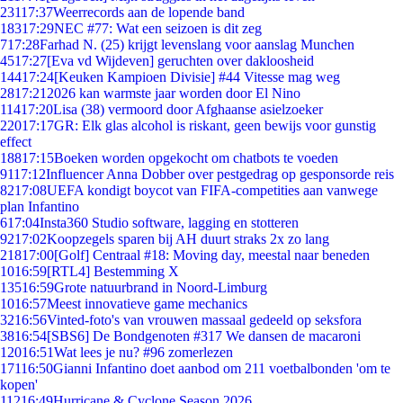
231
17:37
Weerrecords aan de lopende band
183
17:29
NEC #77: Wat een seizoen is dit zeg
7
17:28
Farhad N. (25) krijgt levenslang voor aanslag Munchen
45
17:27
[Eva vd Wijdeven] geruchten over dakloosheid
144
17:24
[Keuken Kampioen Divisie] #44 Vitesse mag weg
28
17:21
2026 kan warmste jaar worden door El Nino
114
17:20
Lisa (38) vermoord door Afghaanse asielzoeker
220
17:17
GR: Elk glas alcohol is riskant, geen bewijs voor gunstig
effect
188
17:15
Boeken worden opgekocht om chatbots te voeden
91
17:12
Influencer Anna Dobber over pestgedrag op gesponsorde reis
82
17:08
UEFA kondigt boycot van FIFA-competities aan vanwege
plan Infantino
6
17:04
Insta360 Studio software, lagging en stotteren
92
17:02
Koopzegels sparen bij AH duurt straks 2x zo lang
218
17:00
[Golf] Centraal #18: Moving day, meestal naar beneden
10
16:59
[RTL4] Bestemming X
135
16:59
Grote natuurbrand in Noord-Limburg
10
16:57
Meest innovatieve game mechanics
32
16:56
Vinted-foto's van vrouwen massaal gedeeld op seksfora
38
16:54
[SBS6] De Bondgenoten #317 We dansen de macaroni
120
16:51
Wat lees je nu? #96 zomerlezen
171
16:50
Gianni Infantino doet aanbod om 211 voetbalbonden 'om te
kopen'
112
16:49
Hurricane & Cyclone Season 2026