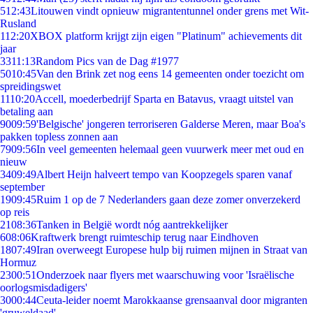
5
12:43
Litouwen vindt opnieuw migrantentunnel onder grens met Wit-
Rusland
1
12:20
XBOX platform krijgt zijn eigen "Platinum" achievements dit
jaar
33
11:13
Random Pics van de Dag #1977
50
10:45
Van den Brink zet nog eens 14 gemeenten onder toezicht om
spreidingswet
11
10:20
Accell, moederbedrijf Sparta en Batavus, vraagt uitstel van
betaling aan
90
09:59
'Belgische' jongeren terroriseren Galderse Meren, maar Boa's
pakken topless zonnen aan
79
09:56
In veel gemeenten helemaal geen vuurwerk meer met oud en
nieuw
34
09:49
Albert Heijn halveert tempo van Koopzegels sparen vanaf
september
19
09:45
Ruim 1 op de 7 Nederlanders gaan deze zomer onverzekerd
op reis
21
08:36
Tanken in België wordt nóg aantrekkelijker
6
08:06
Kraftwerk brengt ruimteschip terug naar Eindhoven
18
07:49
Iran overweegt Europese hulp bij ruimen mijnen in Straat van
Hormuz
23
00:51
Onderzoek naar flyers met waarschuwing voor 'Israëlische
oorlogsmisdadigers'
30
00:44
Ceuta-leider noemt Marokkaanse grensaanval door migranten
'gruweldaad'