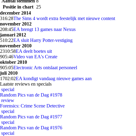
Aantal stemmen
8
Positie in chart
25
december 2014
3
16:28
The Sims 4 wordt extra feestelijk met nieuwe content
november 2012
2
08:45
EA brengt 13 games naar Nexus
januari 2012
5
10:22
EA sluit Harry Potter-vestiging
november 2010
23
10:58
EA deelt boetes uit
9
05:46
Video van EA's Create
oktober 2010
9
05:05
Electronic Arts ontslaat personeel
juli 2010
17
02:02
EA kondigt vandaag nieuwe games aan
Laatste reviews en specials
special
Random Pics van de Dag #1978
review
Forensics: Crime Scene Detective
special
Random Pics van de Dag #1977
special
Random Pics van de Dag #1976
special