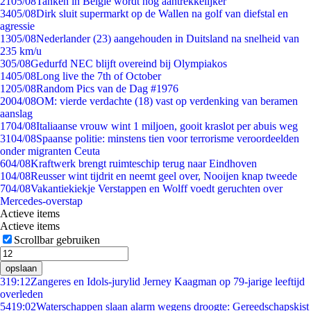
21
05/08
Tanken in België wordt nóg aantrekkelijker
34
05/08
Dirk sluit supermarkt op de Wallen na golf van diefstal en
agressie
13
05/08
Nederlander (23) aangehouden in Duitsland na snelheid van
235 km/u
3
05/08
Gedurfd NEC blijft overeind bij Olympiakos
14
05/08
Long live the 7th of October
12
05/08
Random Pics van de Dag #1976
20
04/08
OM: vierde verdachte (18) vast op verdenking van beramen
aanslag
17
04/08
Italiaanse vrouw wint 1 miljoen, gooit kraslot per abuis weg
31
04/08
Spaanse politie: minstens tien voor terrorisme veroordeelden
onder migranten Ceuta
6
04/08
Kraftwerk brengt ruimteschip terug naar Eindhoven
1
04/08
Reusser wint tijdrit en neemt geel over, Nooijen knap tweede
7
04/08
Vakantiekiekje Verstappen en Wolff voedt geruchten over
Mercedes-overstap
Actieve items
Actieve items
Scrollbar gebruiken
opslaan
3
19:12
Zangeres en Idols-jurylid Jerney Kaagman op 79-jarige leeftijd
overleden
54
19:02
Waterschappen slaan alarm wegens droogte: Gereedschapskist