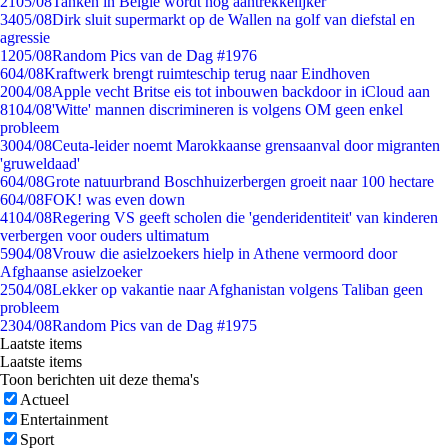
21
05/08
Tanken in België wordt nóg aantrekkelijker
34
05/08
Dirk sluit supermarkt op de Wallen na golf van diefstal en
agressie
12
05/08
Random Pics van de Dag #1976
6
04/08
Kraftwerk brengt ruimteschip terug naar Eindhoven
20
04/08
Apple vecht Britse eis tot inbouwen backdoor in iCloud aan
81
04/08
'Witte' mannen discrimineren is volgens OM geen enkel
probleem
30
04/08
Ceuta-leider noemt Marokkaanse grensaanval door migranten
'gruweldaad'
6
04/08
Grote natuurbrand Boschhuizerbergen groeit naar 100 hectare
6
04/08
FOK! was even down
41
04/08
Regering VS geeft scholen die 'genderidentiteit' van kinderen
verbergen voor ouders ultimatum
59
04/08
Vrouw die asielzoekers hielp in Athene vermoord door
Afghaanse asielzoeker
25
04/08
Lekker op vakantie naar Afghanistan volgens Taliban geen
probleem
23
04/08
Random Pics van de Dag #1975
Laatste items
Laatste items
Toon berichten uit deze thema's
Actueel
Entertainment
Sport