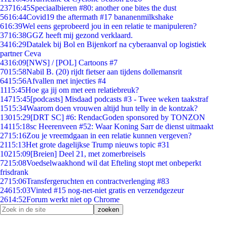
237
16:45
Speciaalbieren #80: another one bites the dust
56
16:44
Covid19 the aftermath #17 bananenmilkshake
6
16:39
Wel eens geprobeerd jou in een relatie te manipuleren?
37
16:38
GGZ heeft mij gezond verklaard.
34
16:29
Datalek bij Bol en Bijenkorf na cyberaanval op logistiek
partner Ceva
43
16:09
[NWS] / [POL] Cartoons #7
70
15:58
Nabil B. (20) rijdt fietser aan tijdens dollemansrit
64
15:56
Afvallen met injecties #4
11
15:45
Hoe ga jij om met een relatiebreuk?
147
15:45
[podcasts] Misdaad podcasts #3 - Twee weken taakstraf
15
15:34
Waarom doen vrouwen altijd hun telly in de kontzak?
130
15:29
[DRT SC] #6: RendacGoden sponsored by TONZON
141
15:18
sc Heerenveen #52: Waar Koning Sarr de dienst uitmaakt
27
15:16
Zou je vreemdgaan in een relatie kunnen vergeven?
21
15:13
Het grote dagelijkse Trump nieuws topic #31
102
15:09
[Breien] Deel 21, met zomerbreisels
72
15:08
Voedselwaakhond wil dat Efteling stopt met onbeperkt
frisdrank
27
15:06
Transfergeruchten en contractverlenging #83
246
15:03
Vinted #15 nog-net-niet gratis en verzendgezeur
26
14:52
Forum werkt niet op Chrome