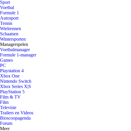
Sport
Voetbal
Formule 1
Autosport
Tennis
Wielrennen
Schaatsen
Wintersporten
Managerspelen
Voetbalmanager
Formule 1-manager
Games
PC
Playstation 4
Xbox One
Nintendo Switch
Xbox Series X|S
PlayStation 5
Film & TV
Film
Televisie
Trailers en Videos
Bioscoopagenda
Forum
Meer