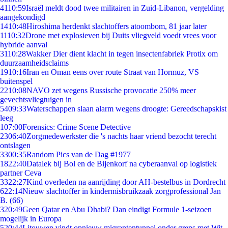
41
10:59
Israël meldt dood twee militairen in Zuid-Libanon, vergelding
aangekondigd
14
10:48
Hiroshima herdenkt slachtoffers atoombom, 81 jaar later
11
10:32
Drone met explosieven bij Duits vliegveld voedt vrees voor
hybride aanval
31
10:28
Wakker Dier dient klacht in tegen insectenfabriek Protix om
duurzaamheidsclaims
19
10:16
Iran en Oman eens over route Straat van Hormuz, VS
buitenspel
22
10:08
NAVO zet wegens Russische provocatie 250% meer
gevechtsvliegtuigen in
54
09:33
Waterschappen slaan alarm wegens droogte: Gereedschapskist
leeg
1
07:00
Forensics: Crime Scene Detective
23
06:40
Zorgmedewerkster die 's nachts haar vriend bezocht terecht
ontslagen
33
00:35
Random Pics van de Dag #1977
18
22:40
Datalek bij Bol en de Bijenkorf na cyberaanval op logistiek
partner Ceva
33
22:27
Kind overleden na aanrijding door AH-bestelbus in Dordrecht
6
22:14
Nieuw slachtoffer in kindermisbruikzaak zorgprofessional Jan
B. (66)
3
20:49
Geen Qatar en Abu Dhabi? Dan eindigt Formule 1-seizoen
mogelijk in Europa
5
20:44
Litouwen vindt opnieuw migrantentunnel onder grens met Wit-