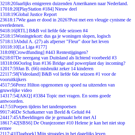
32
18:20
Jaarlijks emigreren duizenden Amerikanen naar Nederland.
170
18:20
[PlayStation #184] Nieuw deel
13
18:19
Global Justice Report
236
18:17
Wie gaan er dood in 2026?Post met een vleugje cynisme de
overledenen.
94
18:16
[RTL] B&B vol liefde 6de seizoen #4
25
18:15
Woningtekort: dus ga je woningen slopen, logisch
57
18:13
Abdul A. (27) als afperser "Fleur" door het leven
101
18:10
[La Liga #177]
3
18:09
[Crowdfunding] #443 Rentestijgingen?
62
18:07
De neergang van Duitsland als lichtend voorbeeld #3
183
18:06
Oorlog Iran #136 Bridge and powerplant day incoming?
120
17:59
Jan B. (66) misbruikt zeker 14 kinderen
221
17:58
[Videoland] B&B vol liefde 6de seizoen #1 voor de
vooruitkijkers
45
17:56
Perez Hilton opgenomen op spoed na uitzenden van
gruwelijke video
143
17:54
[AKQ] #3384 Topic met vragen. En soms goede
antwoorden.
4
17:51
Poepen tijdens het tandenpoetsen
99
17:46
De Schatkamer van Beeld & Geluid #4
244
17:45
Afbeeldingen die je gemaakt hebt met AI
186
17:42
[SBS6] De Oranjezomer #10 Helene je kan het niet stop
ermee
21
17:41
[Dagboek] Mijn struggles in het dagelijks leven