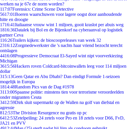
werken na je 67e de norm worden?
1
17:07
Forensics: Crime Scene Detective
56
17:01
Boeren waarschuwen voor lagere oogst door aanhoudende
hitte en droogte
17
16:41
Italiaanse vrouw wint 1 miljoen, gooit kraslot per abuis weg
18
16:36
Datalek bij Bol en de Bijenkorf na cyberaanval op logistiek
partner Ceva
1
16:26
Trailers kijken: de bioscoopreleases van week 32
23
16:12
Zorgmedewerkster die 's nachts haar vriend bezocht terecht
ontslagen
44
16:08
Progressieve Democraat El-Sayed wint nipt voorverkiezing
Michigan
36
15:56
Hackers roven Coldcard-bitcoinwallets leeg voor 114 miljoen
dollar
3
15:13
Geen Qatar en Abu Dhabi? Dan eindigt Formule 1-seizoen
mogelijk in Europa
18
14:48
Random Pics van de Dag #1978
31
13:00
Spaanse politie: minstens tien voor terrorisme veroordeelden
onder migranten Ceuta
34
12:59
Dirk sluit supermarkt op de Wallen na golf van diefstal en
agressie
8
12:53
The Division Resurgence nu gratis op pc
64
12:53
Zetelpeiling: 24 zetels voor Pro en 18 zetels voor D66, FvD,
JA21 en PVV
49
12:44
Man (25) sterft nadat hij lijm als condoom gebruikt