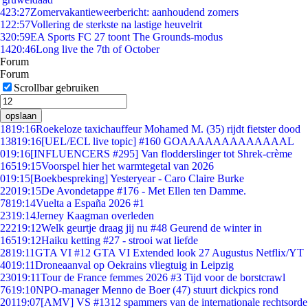
4
23:27
Zomervakantieweerbericht: aanhoudend zomers
1
22:57
Vollering de sterkste na lastige heuvelrit
3
20:59
EA Sports FC 27 toont The Grounds-modus
14
20:46
Long live the 7th of October
Forum
Forum
Scrollbar gebruiken
opslaan
18
19:16
Roekeloze taxichauffeur Mohamed M. (35) rijdt fietster dood
138
19:16
[UEL/ECL live topic] #160 GOAAAAAAAAAAAAAL
0
19:16
[INFLUENCERS #295] Van flodderslinger tot Shrek-crème
165
19:15
Voorspel hier het warmtegetal van 2026
0
19:15
[Boekbespreking] Yesteryear - Caro Claire Burke
220
19:15
De Avondetappe #176 - Met Ellen ten Damme.
78
19:14
Vuelta a España 2026 #1
23
19:14
Jerney Kaagman overleden
222
19:12
Welk geurtje draag jij nu #48 Geurend de winter in
165
19:12
Haiku ketting #27 - strooi wat liefde
28
19:11
GTA VI #12 GTA VI Extended look 27 Augustus Netflix/YT
40
19:11
Droneaanval op Oekrains vliegtuig in Leipzig
230
19:11
Tour de France femmes 2026 #3 Tijd voor de borstcrawl
76
19:10
NPO-manager Menno de Boer (47) stuurt dickpics rond
201
19:07
[AMV] VS #1312 spammers van de internationale rechtsorde