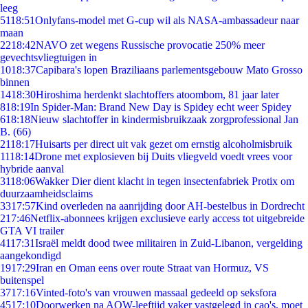
leeg
51
18:51
Onlyfans-model met G-cup wil als NASA-ambassadeur naar
maan
22
18:42
NAVO zet wegens Russische provocatie 250% meer
gevechtsvliegtuigen in
10
18:37
Capibara's lopen Braziliaans parlementsgebouw Mato Grosso
binnen
14
18:30
Hiroshima herdenkt slachtoffers atoombom, 81 jaar later
8
18:19
In Spider-Man: Brand New Day is Spidey echt weer Spidey
6
18:18
Nieuw slachtoffer in kindermisbruikzaak zorgprofessional Jan
B. (66)
21
18:17
Huisarts per direct uit vak gezet om ernstig alcoholmisbruik
11
18:14
Drone met explosieven bij Duits vliegveld voedt vrees voor
hybride aanval
31
18:06
Wakker Dier dient klacht in tegen insectenfabriek Protix om
duurzaamheidsclaims
33
17:57
Kind overleden na aanrijding door AH-bestelbus in Dordrecht
2
17:46
Netflix-abonnees krijgen exclusieve early access tot uitgebreide
GTA VI trailer
41
17:31
Israël meldt dood twee militairen in Zuid-Libanon, vergelding
aangekondigd
19
17:29
Iran en Oman eens over route Straat van Hormuz, VS
buitenspel
37
17:16
Vinted-foto's van vrouwen massaal gedeeld op seksfora
45
17:10
Doorwerken na AOW-leeftijd vaker vastgelegd in cao's, moet