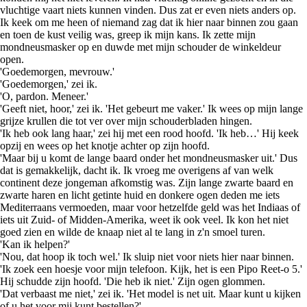
vluchtige vaart niets kunnen vinden. Dus zat er even niets anders op.
Ik keek om me heen of niemand zag dat ik hier naar binnen zou gaan
en toen de kust veilig was, greep ik mijn kans. Ik zette mijn
mondneusmasker op en duwde met mijn schouder de winkeldeur
open.
'Goedemorgen, mevrouw.'
'Goedemorgen,' zei ik.
'O, pardon. Meneer.'
'Geeft niet, hoor,' zei ik. 'Het gebeurt me vaker.' Ik wees op mijn lange
grijze krullen die tot ver over mijn schouderbladen hingen.
'Ik heb ook lang haar,' zei hij met een rood hoofd. 'Ik heb…' Hij keek
opzij en wees op het knotje achter op zijn hoofd.
'Maar bij u komt de lange baard onder het mondneusmasker uit.' Dus
dat is gemakkelijk, dacht ik. Ik vroeg me overigens af van welk
continent deze jongeman afkomstig was. Zijn lange zwarte baard en
zwarte haren en licht getinte huid en donkere ogen deden me iets
Mediterraans vermoeden, maar voor hetzelfde geld was het Indiaas of
iets uit Zuid- of Midden-Amerika, weet ik ook veel. Ik kon het niet
goed zien en wilde de knaap niet al te lang in z'n smoel turen.
'Kan ik helpen?'
'Nou, dat hoop ik toch wel.' Ik sluip niet voor niets hier naar binnen.
'Ik zoek een hoesje voor mijn telefoon. Kijk, het is een Pipo Reet-o 5.'
Hij schudde zijn hoofd. 'Die heb ik niet.' Zijn ogen glommen.
'Dat verbaast me niet,' zei ik. 'Het model is net uit. Maar kunt u kijken
of u het voor mij kunt bestellen?'