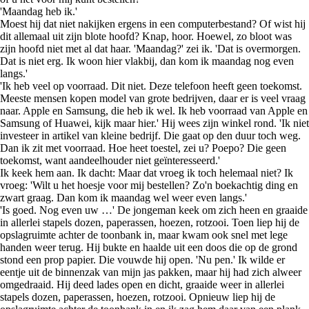
'Maandag heb ik.'
Moest hij dat niet nakijken ergens in een computerbestand? Of wist hij
dit allemaal uit zijn blote hoofd? Knap, hoor. Hoewel, zo bloot was
zijn hoofd niet met al dat haar. 'Maandag?' zei ik. 'Dat is overmorgen.
Dat is niet erg. Ik woon hier vlakbij, dan kom ik maandag nog even
langs.'
'Ik heb veel op voorraad. Dit niet. Deze telefoon heeft geen toekomst.
Meeste mensen kopen model van grote bedrijven, daar er is veel vraag
naar. Apple en Samsung, die heb ik wel. Ik heb voorraad van Apple en
Samsung of Huawei, kijk maar hier.' Hij wees zijn winkel rond. 'Ik niet
investeer in artikel van kleine bedrijf. Die gaat op den duur toch weg.
Dan ik zit met voorraad. Hoe heet toestel, zei u? Poepo? Die geen
toekomst, want aandeelhouder niet geïnteresseerd.'
Ik keek hem aan. Ik dacht: Maar dat vroeg ik toch helemaal niet? Ik
vroeg: 'Wilt u het hoesje voor mij bestellen? Zo'n boekachtig ding en
zwart graag. Dan kom ik maandag wel weer even langs.'
'Is goed. Nog even uw …' De jongeman keek om zich heen en graaide
in allerlei stapels dozen, paperassen, hoezen, rotzooi. Toen liep hij de
opslagruimte achter de toonbank in, maar kwam ook snel met lege
handen weer terug. Hij bukte en haalde uit een doos die op de grond
stond een prop papier. Die vouwde hij open. 'Nu pen.' Ik wilde er
eentje uit de binnenzak van mijn jas pakken, maar hij had zich alweer
omgedraaid. Hij deed lades open en dicht, graaide weer in allerlei
stapels dozen, paperassen, hoezen, rotzooi. Opnieuw liep hij de