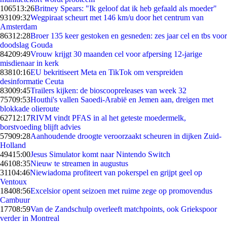
1065
13:26
Britney Spears: "Ik geloof dat ik heb gefaald als moeder"
931
09:32
Wegpiraat scheurt met 146 km/u door het centrum van
Amsterdam
863
12:28
Broer 135 keer gestoken en gesneden: zes jaar cel en tbs voor
doodslag Gouda
842
09:49
Vrouw krijgt 30 maanden cel voor afpersing 12-jarige
misdienaar in kerk
838
10:16
EU bekritiseert Meta en TikTok om verspreiden
desinformatie Ceuta
830
09:45
Trailers kijken: de bioscoopreleases van week 32
757
09:53
Houthi's vallen Saoedi-Arabië en Jemen aan, dreigen met
blokkade olieroute
627
12:17
RIVM vindt PFAS in al het geteste moedermelk,
borstvoeding blijft advies
579
09:28
Aanhoudende droogte veroorzaakt scheuren in dijken Zuid-
Holland
494
15:00
Jesus Simulator komt naar Nintendo Switch
461
08:35
Nieuw te streamen in augustus
311
04:46
Niewiadoma profiteert van pokerspel en grijpt geel op
Ventoux
184
08:56
Excelsior opent seizoen met ruime zege op promovendus
Cambuur
177
08:59
Van de Zandschulp overleeft matchpoints, ook Griekspoor
verder in Montreal