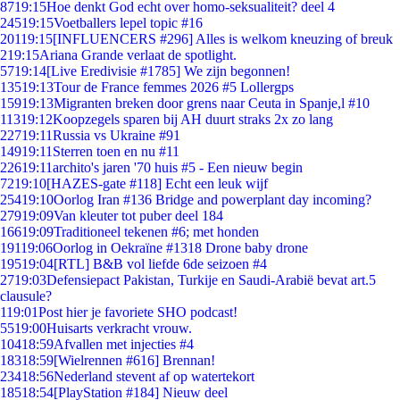
87
19:15
Hoe denkt God echt over homo-seksualiteit? deel 4
245
19:15
Voetballers lepel topic #16
201
19:15
[INFLUENCERS #296] Alles is welkom kneuzing of breuk
2
19:15
Ariana Grande verlaat de spotlight.
57
19:14
[Live Eredivisie #1785] We zijn begonnen!
135
19:13
Tour de France femmes 2026 #5 Lollergps
159
19:13
Migranten breken door grens naar Ceuta in Spanje,l #10
113
19:12
Koopzegels sparen bij AH duurt straks 2x zo lang
227
19:11
Russia vs Ukraine #91
149
19:11
Sterren toen en nu #11
226
19:11
archito's jaren '70 huis #5 - Een nieuw begin
72
19:10
[HAZES-gate #118] Echt een leuk wijf
254
19:10
Oorlog Iran #136 Bridge and powerplant day incoming?
279
19:09
Van kleuter tot puber deel 184
166
19:09
Traditioneel tekenen #6; met honden
191
19:06
Oorlog in Oekraïne #1318 Drone baby drone
195
19:04
[RTL] B&B vol liefde 6de seizoen #4
27
19:03
Defensiepact Pakistan, Turkije en Saudi-Arabië bevat art.5
clausule?
1
19:01
Post hier je favoriete SHO podcast!
55
19:00
Huisarts verkracht vrouw.
104
18:59
Afvallen met injecties #4
183
18:59
[Wielrennen #616] Brennan!
234
18:56
Nederland stevent af op watertekort
185
18:54
[PlayStation #184] Nieuw deel