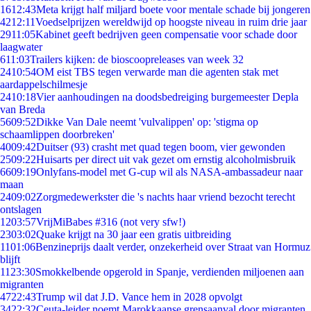
16
12:43
Meta krijgt half miljard boete voor mentale schade bij jongeren
42
12:11
Voedselprijzen wereldwijd op hoogste niveau in ruim drie jaar
29
11:05
Kabinet geeft bedrijven geen compensatie voor schade door
laagwater
6
11:03
Trailers kijken: de bioscoopreleases van week 32
24
10:54
OM eist TBS tegen verwarde man die agenten stak met
aardappelschilmesje
24
10:18
Vier aanhoudingen na doodsbedreiging burgemeester Depla
van Breda
56
09:52
Dikke Van Dale neemt 'vulvalippen' op: 'stigma op
schaamlippen doorbreken'
40
09:42
Duitser (93) crasht met quad tegen boom, vier gewonden
25
09:22
Huisarts per direct uit vak gezet om ernstig alcoholmisbruik
66
09:19
Onlyfans-model met G-cup wil als NASA-ambassadeur naar
maan
24
09:02
Zorgmedewerkster die 's nachts haar vriend bezocht terecht
ontslagen
12
03:57
VrijMiBabes #316 (not very sfw!)
23
03:02
Quake krijgt na 30 jaar een gratis uitbreiding
11
01:06
Benzineprijs daalt verder, onzekerheid over Straat van Hormuz
blijft
11
23:30
Smokkelbende opgerold in Spanje, verdienden miljoenen aan
migranten
47
22:43
Trump wil dat J.D. Vance hem in 2028 opvolgt
34
22:32
Ceuta-leider noemt Marokkaanse grensaanval door migranten