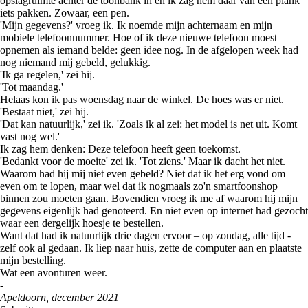
opslagruimte achter de toonbank in en ik zag hem daar van een plank
iets pakken. Zowaar, een pen.
'Mijn gegevens?' vroeg ik. Ik noemde mijn achternaam en mijn
mobiele telefoonnummer. Hoe of ik deze nieuwe telefoon moest
opnemen als iemand belde: geen idee nog. In de afgelopen week had
nog niemand mij gebeld, gelukkig.
'Ik ga regelen,' zei hij.
'Tot maandag.'
Helaas kon ik pas woensdag naar de winkel. De hoes was er niet.
'Bestaat niet,' zei hij.
'Dat kan natuurlijk,' zei ik. 'Zoals ik al zei: het model is net uit. Komt
vast nog wel.'
Ik zag hem denken: Deze telefoon heeft geen toekomst.
'Bedankt voor de moeite' zei ik. 'Tot ziens.' Maar ik dacht het niet.
Waarom had hij mij niet even gebeld? Niet dat ik het erg vond om
even om te lopen, maar wel dat ik nogmaals zo'n smartfoonshop
binnen zou moeten gaan. Bovendien vroeg ik me af waarom hij mijn
gegevens eigenlijk had genoteerd. En niet even op internet had gezocht
waar een dergelijk hoesje te bestellen.
Want dat had ik natuurlijk drie dagen ervoor – op zondag, alle tijd -
zelf ook al gedaan. Ik liep naar huis, zette de computer aan en plaatste
mijn bestelling.
Wat een avonturen weer.
-
Apeldoorn, december 2021