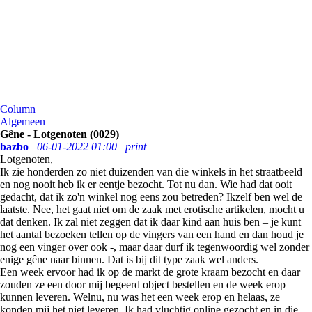
Column
Algemeen
Gêne - Lotgenoten (0029)
bazbo
06-01-2022 01:00
print
Lotgenoten,
Ik zie honderden zo niet duizenden van die winkels in het straatbeeld
en nog nooit heb ik er eentje bezocht. Tot nu dan. Wie had dat ooit
gedacht, dat ik zo'n winkel nog eens zou betreden? Ikzelf ben wel de
laatste. Nee, het gaat niet om de zaak met erotische artikelen, mocht u
dat denken. Ik zal niet zeggen dat ik daar kind aan huis ben – je kunt
het aantal bezoeken tellen op de vingers van een hand en dan houd je
nog een vinger over ook -, maar daar durf ik tegenwoordig wel zonder
enige gêne naar binnen. Dat is bij dit type zaak wel anders.
Een week ervoor had ik op de markt de grote kraam bezocht en daar
zouden ze een door mij begeerd object bestellen en de week erop
kunnen leveren. Welnu, nu was het een week erop en helaas, ze
konden mij het niet leveren. Ik had vluchtig online gezocht en in die