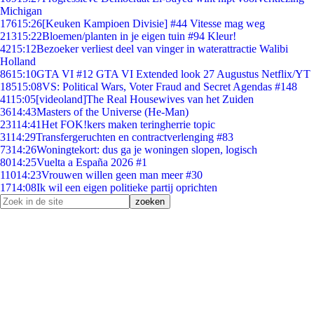
Michigan
176
15:26
[Keuken Kampioen Divisie] #44 Vitesse mag weg
213
15:22
Bloemen/planten in je eigen tuin #94 Kleur!
42
15:12
Bezoeker verliest deel van vinger in waterattractie Walibi
Holland
86
15:10
GTA VI #12 GTA VI Extended look 27 Augustus Netflix/YT
185
15:08
VS: Political Wars, Voter Fraud and Secret Agendas #148
41
15:05
[videoland]The Real Housewives van het Zuiden
36
14:43
Masters of the Universe (He-Man)
231
14:41
Het FOK!kers maken teringherrie topic
31
14:29
Transfergeruchten en contractverlenging #83
73
14:26
Woningtekort: dus ga je woningen slopen, logisch
80
14:25
Vuelta a España 2026 #1
110
14:23
Vrouwen willen geen man meer #30
17
14:08
Ik wil een eigen politieke partij oprichten