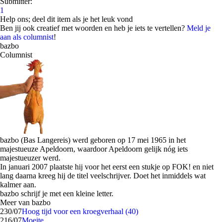
Submitter:
1
Help ons; deel dit item als je het leuk vond
Ben jij ook creatief met woorden en heb je iets te vertellen?
Meld je
aan als columnist
!
bazbo
Columnist
bazbo (Bas Langereis) werd geboren op 17 mei 1965 in het
majestueuze Apeldoorn, waardoor Apeldoorn gelijk nóg iets
majestueuzer werd.
In januari 2007 plaatste hij voor het eerst een stukje op FOK! en niet
lang daarna kreeg hij de titel veelschrijver. Doet het inmiddels wat
kalmer aan.
bazbo schrijf je met een kleine letter.
Meer van bazbo
2
30/07
Hoog tijd voor een kroegverhaal (40)
2
16/07
Moeite