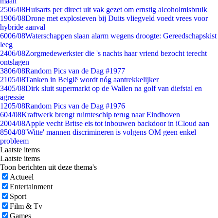
maan
25
06/08
Huisarts per direct uit vak gezet om ernstig alcoholmisbruik
19
06/08
Drone met explosieven bij Duits vliegveld voedt vrees voor
hybride aanval
60
06/08
Waterschappen slaan alarm wegens droogte: Gereedschapskist
leeg
24
06/08
Zorgmedewerkster die 's nachts haar vriend bezocht terecht
ontslagen
38
06/08
Random Pics van de Dag #1977
21
05/08
Tanken in België wordt nóg aantrekkelijker
34
05/08
Dirk sluit supermarkt op de Wallen na golf van diefstal en
agressie
12
05/08
Random Pics van de Dag #1976
6
04/08
Kraftwerk brengt ruimteschip terug naar Eindhoven
20
04/08
Apple vecht Britse eis tot inbouwen backdoor in iCloud aan
85
04/08
'Witte' mannen discrimineren is volgens OM geen enkel
probleem
Laatste items
Laatste items
Toon berichten uit deze thema's
Actueel
Entertainment
Sport
Film & Tv
Games