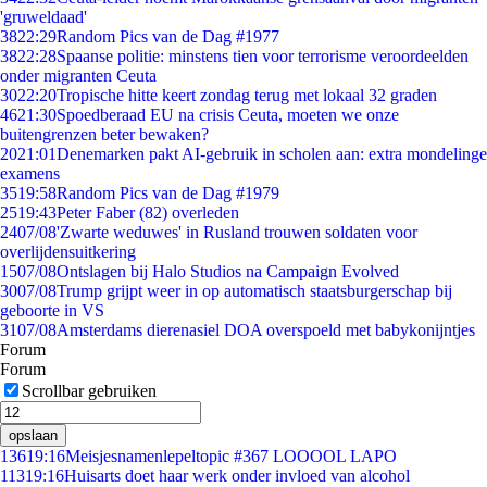
'gruweldaad'
38
22:29
Random Pics van de Dag #1977
38
22:28
Spaanse politie: minstens tien voor terrorisme veroordeelden
onder migranten Ceuta
30
22:20
Tropische hitte keert zondag terug met lokaal 32 graden
46
21:30
Spoedberaad EU na crisis Ceuta, moeten we onze
buitengrenzen beter bewaken?
20
21:01
Denemarken pakt AI-gebruik in scholen aan: extra mondelinge
examens
35
19:58
Random Pics van de Dag #1979
25
19:43
Peter Faber (82) overleden
24
07/08
'Zwarte weduwes' in Rusland trouwen soldaten voor
overlijdensuitkering
15
07/08
Ontslagen bij Halo Studios na Campaign Evolved
30
07/08
Trump grijpt weer in op automatisch staatsburgerschap bij
geboorte in VS
31
07/08
Amsterdams dierenasiel DOA overspoeld met babykonijntjes
Forum
Forum
Scrollbar gebruiken
opslaan
136
19:16
Meisjesnamenlepeltopic #367 LOOOOL LAPO
113
19:16
Huisarts doet haar werk onder invloed van alcohol