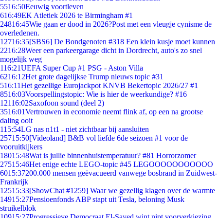
55
16:50
Eeuwig voortleven
6
16:49
EK Atletiek 2026 te Birmingham #1
248
16:45
Wie gaan er dood in 2026?Post met een vleugje cynisme de
overledenen.
127
16:35
[SBS6] De Bondgenoten #318 Een klein kusje moet kunnen
22
16:28
Weer een parkeergarage dicht in Dordrecht, auto's zo snel
mogelijk weg
1
16:21
UEFA Super Cup #1 PSG - Aston Villa
62
16:12
Het grote dagelijkse Trump nieuws topic #31
5
16:11
Het gezellige Eurojackpot KNVB Bekertopic 2026/27 #1
85
16:03
Voorspellingstopic: Wie is hier de weerkundige? #16
121
16:02
Saxofoon sound (deel 2)
35
16:01
Vertrouwen in economie neemt flink af, op een na grootse
daling ooit
1
15:54
LG nas n1t1 - niet zichtbaar bij aansluiten
257
15:50
[Videoland] B&B vol liefde 6de seizoen #1 voor de
vooruitkijkers
180
15:48
Wat is jullie binnenhuistemperatuur? #81 Horrorzomer
275
15:46
Het enige echte LEGO-topic #45 LEGOOOOOOOOOOO
60
15:37
200.000 mensen geëvacueerd vanwege bosbrand in Zuidwest-
Frankrijk
125
15:33
[ShowChat #1259] Waar we gezellig klagen over de warmte
149
15:27
Pensioenfonds ABP stapt uit Tesla, beloning Musk
struikelblok
109
15:27
Progressieve Democraat El-Sayed wint nipt voorverkiezing