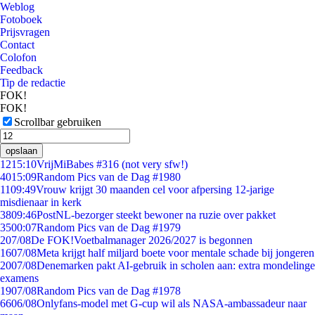
Weblog
Fotoboek
Prijsvragen
Contact
Colofon
Feedback
Tip de redactie
FOK!
FOK!
Scrollbar gebruiken
opslaan
12
15:10
VrijMiBabes #316 (not very sfw!)
40
15:09
Random Pics van de Dag #1980
11
09:49
Vrouw krijgt 30 maanden cel voor afpersing 12-jarige
misdienaar in kerk
38
09:46
PostNL-bezorger steekt bewoner na ruzie over pakket
35
00:07
Random Pics van de Dag #1979
2
07/08
De FOK!Voetbalmanager 2026/2027 is begonnen
16
07/08
Meta krijgt half miljard boete voor mentale schade bij jongeren
20
07/08
Denemarken pakt AI-gebruik in scholen aan: extra mondelinge
examens
19
07/08
Random Pics van de Dag #1978
66
06/08
Onlyfans-model met G-cup wil als NASA-ambassadeur naar