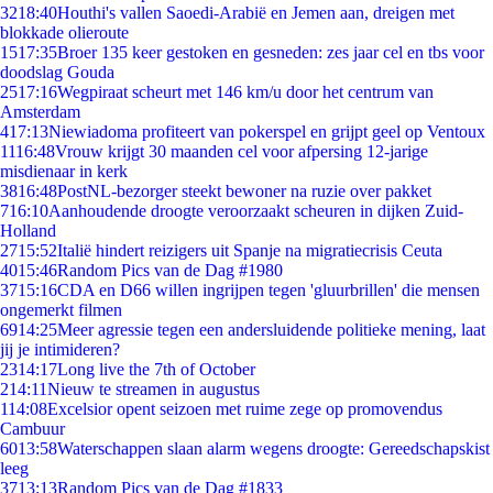
32
18:40
Houthi's vallen Saoedi-Arabië en Jemen aan, dreigen met
blokkade olieroute
15
17:35
Broer 135 keer gestoken en gesneden: zes jaar cel en tbs voor
doodslag Gouda
25
17:16
Wegpiraat scheurt met 146 km/u door het centrum van
Amsterdam
4
17:13
Niewiadoma profiteert van pokerspel en grijpt geel op Ventoux
11
16:48
Vrouw krijgt 30 maanden cel voor afpersing 12-jarige
misdienaar in kerk
38
16:48
PostNL-bezorger steekt bewoner na ruzie over pakket
7
16:10
Aanhoudende droogte veroorzaakt scheuren in dijken Zuid-
Holland
27
15:52
Italië hindert reizigers uit Spanje na migratiecrisis Ceuta
40
15:46
Random Pics van de Dag #1980
37
15:16
CDA en D66 willen ingrijpen tegen 'gluurbrillen' die mensen
ongemerkt filmen
69
14:25
Meer agressie tegen een andersluidende politieke mening, laat
jij je intimideren?
23
14:17
Long live the 7th of October
2
14:11
Nieuw te streamen in augustus
1
14:08
Excelsior opent seizoen met ruime zege op promovendus
Cambuur
60
13:58
Waterschappen slaan alarm wegens droogte: Gereedschapskist
leeg
37
13:13
Random Pics van de Dag #1833