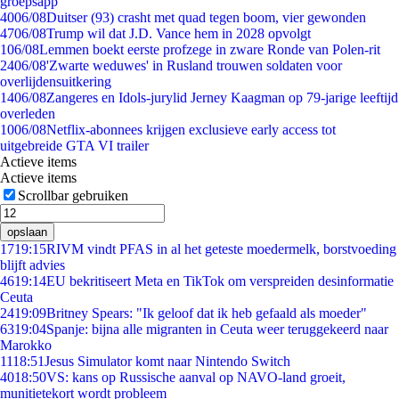
groepsapp
40
06/08
Duitser (93) crasht met quad tegen boom, vier gewonden
47
06/08
Trump wil dat J.D. Vance hem in 2028 opvolgt
1
06/08
Lemmen boekt eerste profzege in zware Ronde van Polen-rit
24
06/08
'Zwarte weduwes' in Rusland trouwen soldaten voor
overlijdensuitkering
14
06/08
Zangeres en Idols-jurylid Jerney Kaagman op 79-jarige leeftijd
overleden
10
06/08
Netflix-abonnees krijgen exclusieve early access tot
uitgebreide GTA VI trailer
Actieve items
Actieve items
Scrollbar gebruiken
opslaan
17
19:15
RIVM vindt PFAS in al het geteste moedermelk, borstvoeding
blijft advies
46
19:14
EU bekritiseert Meta en TikTok om verspreiden desinformatie
Ceuta
24
19:09
Britney Spears: "Ik geloof dat ik heb gefaald als moeder"
63
19:04
Spanje: bijna alle migranten in Ceuta weer teruggekeerd naar
Marokko
11
18:51
Jesus Simulator komt naar Nintendo Switch
40
18:50
VS: kans op Russische aanval op NAVO-land groeit,
munitietekort wordt probleem