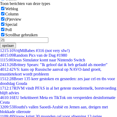
Toon berichten van deze types
Weblog
Column
(P)review
Special
Poll
Scrollbar gebruiken
opslaan
12
15:10
VrijMiBabes #316 (not very sfw!)
40
15:09
Random Pics van de Dag #1980
11
15:00
Jesus Simulator komt naar Nintendo Switch
24
13:26
Britney Spears: "Ik geloof dat ik heb gefaald als moeder"
40
12:42
VS: kans op Russische aanval op NAVO-land groeit,
munitietekort wordt probleem
15
12:28
Broer 135 keer gestoken en gesneden: zes jaar cel en tbs voor
doodslag Gouda
17
12:17
RIVM vindt PFAS in al het geteste moedermelk, borstvoeding
blijft advies
46
10:16
EU bekritiseert Meta en TikTok om verspreiden desinformatie
Ceuta
32
09:53
Houthi's vallen Saoedi-Arabië en Jemen aan, dreigen met
blokkade olieroute
11
09:49
Vrouw krijgt 30 maanden cel voor afpersing 12-jarige