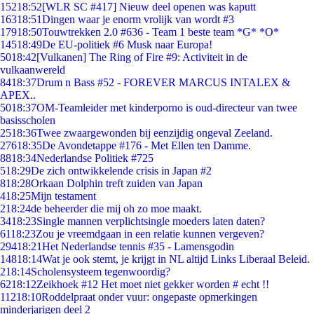
152
18:52
[WLR SC #417] Nieuw deel openen was kaputt
163
18:51
Dingen waar je enorm vrolijk van wordt #3
179
18:50
Touwtrekken 2.0 #636 - Team 1 beste team *G* *O*
145
18:49
De EU-politiek #6 Musk naar Europa!
50
18:42
[Vulkanen] The Ring of Fire #9: Activiteit in de
vulkaanwereld
84
18:37
Drum n Bass #52 - FOREVER MARCUS INTALEX &
APEX..
50
18:37
OM-Teamleider met kinderporno is oud-directeur van twee
basisscholen
25
18:36
Twee zwaargewonden bij eenzijdig ongeval Zeeland.
276
18:35
De Avondetappe #176 - Met Ellen ten Damme.
88
18:34
Nederlandse Politiek #725
5
18:29
De zich ontwikkelende crisis in Japan #2
8
18:28
Orkaan Dolphin treft zuiden van Japan
4
18:25
Mijn testament
2
18:24
de beheerder die mij oh zo moe maakt.
34
18:23
Single mannen verplichtsingle moeders laten daten?
61
18:23
Zou je vreemdgaan in een relatie kunnen vergeven?
294
18:21
Het Nederlandse tennis #35 - Lamensgodin
148
18:14
Wat je ook stemt, je krijgt in NL altijd Links Liberaal Beleid.
2
18:14
Scholensysteem tegenwoordig?
62
18:12
Zeikhoek #12 Het moet niet gekker worden # echt !!
112
18:10
Roddelpraat onder vuur: ongepaste opmerkingen
minderjarigen deel 2