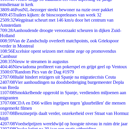
misdienaar in kerk
38
09:46
PostNL-bezorger steekt bewoner na ruzie over pakket
6
09:45
Trailers kijken: de bioscoopreleases van week 32
25
09:32
Wegpiraat scheurt met 146 km/u door het centrum van
Amsterdam
7
09:28
Aanhoudende droogte veroorzaakt scheuren in dijken Zuid-
Holland
0
08:59
Van de Zandschulp overleeft matchpoints, ook Griekspoor
verder in Montreal
1
08:56
Excelsior opent seizoen met ruime zege op promovendus
Cambuur
2
08:35
Nieuw te streamen in augustus
4
04:46
Niewiadoma profiteert van pokerspel en grijpt geel op Ventoux
35
00:07
Random Pics van de Dag #1979
27
07/08
Italië hindert reizigers uit Spanje na migratiecrisis Ceuta
24
07/08
Vier aanhoudingen na doodsbedreiging burgemeester Depla
van Breda
11
07/08
Smokkelbende opgerold in Spanje, verdienden miljoenen aan
migranten
37
07/08
CDA en D66 willen ingrijpen tegen 'gluurbrillen' die mensen
ongemerkt filmen
11
07/08
Benzineprijs daalt verder, onzekerheid over Straat van Hormuz
blijft
42
07/08
Voedselprijzen wereldwijd op hoogste niveau in ruim drie jaar
23
07/08
Quake krijgt na 30 jaar een gratis uitbreiding