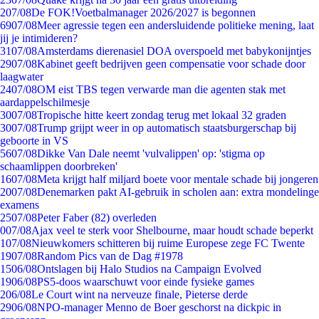
2
07/08
De FOK!Voetbalmanager 2026/2027 is begonnen
69
07/08
Meer agressie tegen een andersluidende politieke mening, laat
jij je intimideren?
31
07/08
Amsterdams dierenasiel DOA overspoeld met babykonijntjes
29
07/08
Kabinet geeft bedrijven geen compensatie voor schade door
laagwater
24
07/08
OM eist TBS tegen verwarde man die agenten stak met
aardappelschilmesje
30
07/08
Tropische hitte keert zondag terug met lokaal 32 graden
30
07/08
Trump grijpt weer in op automatisch staatsburgerschap bij
geboorte in VS
56
07/08
Dikke Van Dale neemt 'vulvalippen' op: 'stigma op
schaamlippen doorbreken'
16
07/08
Meta krijgt half miljard boete voor mentale schade bij jongeren
20
07/08
Denemarken pakt AI-gebruik in scholen aan: extra mondelinge
examens
25
07/08
Peter Faber (82) overleden
0
07/08
Ajax veel te sterk voor Shelbourne, maar houdt schade beperkt
1
07/08
Nieuwkomers schitteren bij ruime Europese zege FC Twente
19
07/08
Random Pics van de Dag #1978
15
06/08
Ontslagen bij Halo Studios na Campaign Evolved
19
06/08
PS5-doos waarschuwt voor einde fysieke games
2
06/08
Le Court wint na nerveuze finale, Pieterse derde
29
06/08
NPO-manager Menno de Boer geschorst na dickpic in