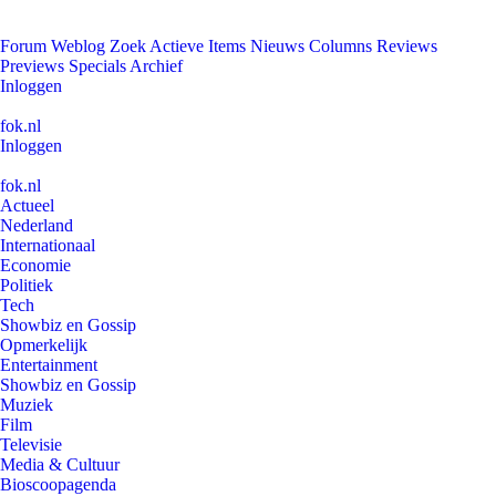
Forum
Weblog
Zoek
Actieve Items
Nieuws
Columns
Reviews
Previews
Specials
Archief
Inloggen
fok.nl
Inloggen
fok.nl
Actueel
Nederland
Internationaal
Economie
Politiek
Tech
Showbiz en Gossip
Opmerkelijk
Entertainment
Showbiz en Gossip
Muziek
Film
Televisie
Media & Cultuur
Bioscoopagenda