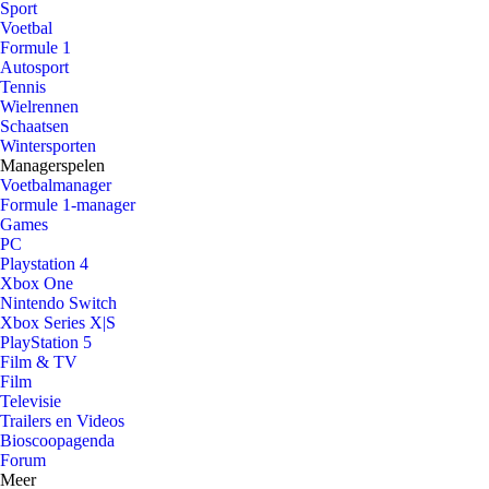
Sport
Voetbal
Formule 1
Autosport
Tennis
Wielrennen
Schaatsen
Wintersporten
Managerspelen
Voetbalmanager
Formule 1-manager
Games
PC
Playstation 4
Xbox One
Nintendo Switch
Xbox Series X|S
PlayStation 5
Film & TV
Film
Televisie
Trailers en Videos
Bioscoopagenda
Forum
Meer