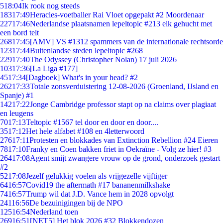
5
18:04
Ik rook nog steeds
183
17:49
Heracles-voetballer Rai Vloet opgepakt #2 Moordenaar
227
17:46
Nederlandse plaatsnamen lepeltopic #213 elk gehucht met
een bord telt
268
17:45
[AMV] VS #1312 spammers van de internationale rechtsorde
123
17:44
Buitenlandse steden lepeltopic #268
229
17:40
The Odyssey (Christopher Nolan) 17 juli 2026
103
17:36
[La Liga #177]
45
17:34
[Dagboek] What's in your head? #2
262
17:33
Totale zonsverduistering 12-08-2026 (Groenland, IJsland en
Spanje) #1
142
17:22
Jonge Cambridge professor stapt op na claims over plagiaat
en leugens
70
17:13
Teltopic #1567 tel door en door en door....
35
17:12
Het hele alfabet #108 en 4letterwoord
276
17:11
Protesten en blokkades van Extinction Rebellion #24 Eieren
78
17:10
Franky en Coen bakken friet in Oekraïne - Volg ze hier! #3
264
17:08
Agent smijt zwangere vrouw op de grond, onderzoek gestart
#2
52
17:08
Jezelf gelukkig voelen als vrijgezelle vijftiger
64
16:57
Covid19 the aftermath #17 bananenmilkshake
74
16:57
Trump wil dat J.D. Vance hem in 2028 opvolgt
241
16:56
De bezuinigingen bij de NPO
125
16:54
Nederland toen
269
16:51
[NET5] Het blok 2026 #32 Blokkendozen