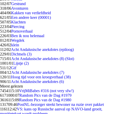
1
02/07
Gestrand
3
18/06
Avonturen
4
04/06
Kakken van verliefdheid
6
21/05
Een andere keer (00001)
5
07/05
Klachten
2
23/04
Piercing
5
12/04
Pornoverhaal
2
26/03
Ben ik nou helemaal
0
12/03
Wegdek
4
26/02
klein
1
12/02
Acht Andalusische anekdotes (epiloog)
2
29/01
Dichtsels (3)
7
15/01
Acht Andalusische anekdotes (8) (Slot)
10
01/01
Lijstje (2)
5
11/12
Gif
0
04/12
Acht Andalusische anekdotes (7)
1
20/11
Hoog tijd voor een kroegverhaal (38)
9
06/11
Acht Andalusische anekdotes (6)
Meest gelezen
74541
15:10
VrijMiBabes #316 (not very sfw!)
61710
00:07
Random Pics van de Dag #1979
36161
15:09
Random Pics van de Dag #1980
1317
09:46
PostNL-bezorger steekt bewoner na ruzie over pakket
1161
12:42
VS: kans op Russische aanval op NAVO-land groeit,
munitietekort wordt probleem