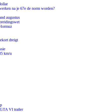
ollar
 werken na je 67e de norm worden?
and augustus
preidingswet
n Hormuz
ekort dreigt
ssie
235 km/u
pp
 GTA VI trailer