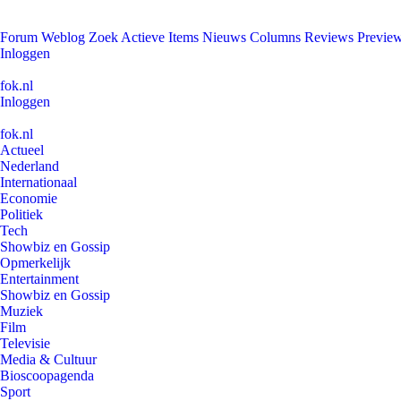
Forum
Weblog
Zoek
Actieve Items
Nieuws
Columns
Reviews
Previe
Inloggen
fok.nl
Inloggen
fok.nl
Actueel
Nederland
Internationaal
Economie
Politiek
Tech
Showbiz en Gossip
Opmerkelijk
Entertainment
Showbiz en Gossip
Muziek
Film
Televisie
Media & Cultuur
Bioscoopagenda
Sport