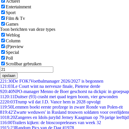
Actueel
Entertainment
Sport
Film & Tv
Games
Toon berichten van deze types
Weblog
Column
(P)review
Special
Poll
Scrollbar gebruiken
opslaan
2
21:30
De FOK!Voetbalmanager 2026/2027 is begonnen
1
21:03
Le Court wint na nerveuze finale, Pieterse derde
9
20:40
NPO-manager Menno de Boer geschorst na dickpic in groepsa
11
20:11
Duitser (93) crasht met quad tegen boom, vier gewonden
22
20:03
Trump wil dat J.D. Vance hem in 2028 opvolgt
1
19:50
Lemmen boekt eerste profzege in zware Ronde van Polen-rit
8
19:42
'Zwarte weduwes' in Rusland trouwen soldaten voor overlijdens
10
18:20
Zangeres en Idols-jurylid Jerney Kaagman op 79-jarige leeftij
1
16:00
Trailers kijken: de bioscoopreleases van week 32
19
15:23
Random Pics van de Dag #1978