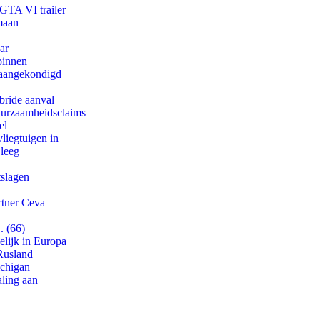
 GTA VI trailer
maan
ar
binnen
g aangekondigd
bride aanval
duurzaamheidsclaims
el
iegtuigen in
 leeg
tslagen
rtner Ceva
. (66)
lijk in Europa
Rusland
ichigan
aling aan