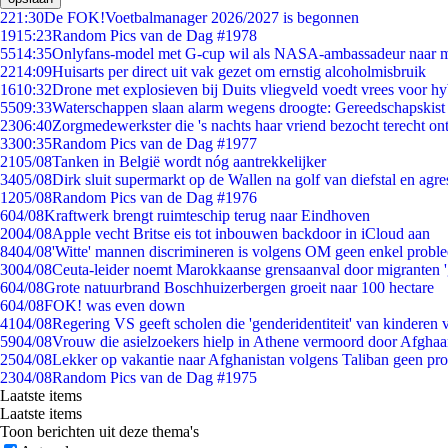
2
21:30
De FOK!Voetbalmanager 2026/2027 is begonnen
19
15:23
Random Pics van de Dag #1978
55
14:35
Onlyfans-model met G-cup wil als NASA-ambassadeur naar 
22
14:09
Huisarts per direct uit vak gezet om ernstig alcoholmisbruik
16
10:32
Drone met explosieven bij Duits vliegveld voedt vrees voor hy
55
09:33
Waterschappen slaan alarm wegens droogte: Gereedschapskist
23
06:40
Zorgmedewerkster die 's nachts haar vriend bezocht terecht on
33
00:35
Random Pics van de Dag #1977
21
05/08
Tanken in België wordt nóg aantrekkelijker
34
05/08
Dirk sluit supermarkt op de Wallen na golf van diefstal en agre
12
05/08
Random Pics van de Dag #1976
6
04/08
Kraftwerk brengt ruimteschip terug naar Eindhoven
20
04/08
Apple vecht Britse eis tot inbouwen backdoor in iCloud aan
84
04/08
'Witte' mannen discrimineren is volgens OM geen enkel probl
30
04/08
Ceuta-leider noemt Marokkaanse grensaanval door migranten 
6
04/08
Grote natuurbrand Boschhuizerbergen groeit naar 100 hectare
6
04/08
FOK! was even down
41
04/08
Regering VS geeft scholen die 'genderidentiteit' van kinderen
59
04/08
Vrouw die asielzoekers hielp in Athene vermoord door Afghaa
25
04/08
Lekker op vakantie naar Afghanistan volgens Taliban geen pr
23
04/08
Random Pics van de Dag #1975
Laatste items
Laatste items
Toon berichten uit deze thema's