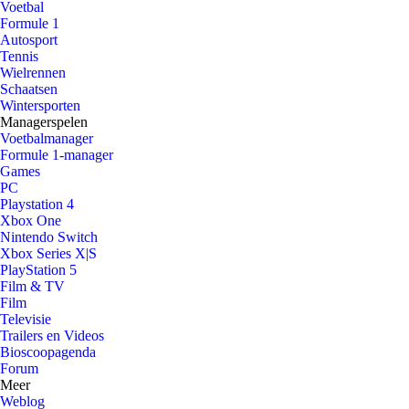
Voetbal
Formule 1
Autosport
Tennis
Wielrennen
Schaatsen
Wintersporten
Managerspelen
Voetbalmanager
Formule 1-manager
Games
PC
Playstation 4
Xbox One
Nintendo Switch
Xbox Series X|S
PlayStation 5
Film & TV
Film
Televisie
Trailers en Videos
Bioscoopagenda
Forum
Meer
Weblog