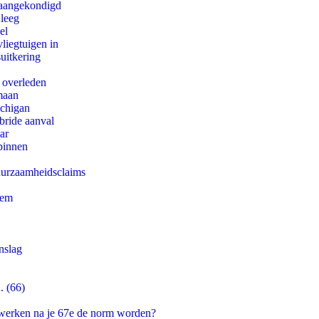
g aangekondigd
 leeg
el
iegtuigen in
uitkering
d overleden
maan
ichigan
bride aanval
ar
binnen
duurzaamheidsclaims
eem
nslag
. (66)
 werken na je 67e de norm worden?