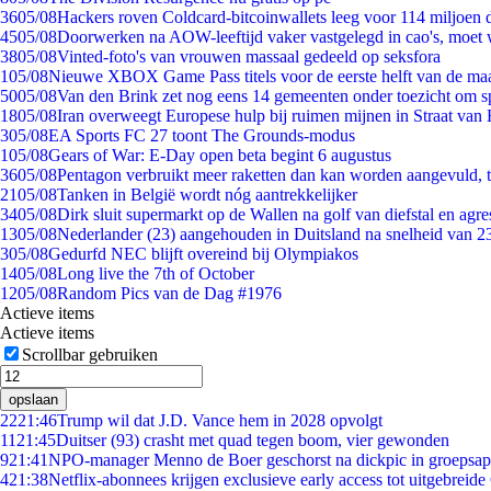
36
05/08
Hackers roven Coldcard-bitcoinwallets leeg voor 114 miljoen d
45
05/08
Doorwerken na AOW-leeftijd vaker vastgelegd in cao's, moet
38
05/08
Vinted-foto's van vrouwen massaal gedeeld op seksfora
1
05/08
Nieuwe XBOX Game Pass titels voor de eerste helft van de ma
50
05/08
Van den Brink zet nog eens 14 gemeenten onder toezicht om s
18
05/08
Iran overweegt Europese hulp bij ruimen mijnen in Straat va
3
05/08
EA Sports FC 27 toont The Grounds-modus
1
05/08
Gears of War: E-Day open beta begint 6 augustus
36
05/08
Pentagon verbruikt meer raketten dan kan worden aangevuld, t
21
05/08
Tanken in België wordt nóg aantrekkelijker
34
05/08
Dirk sluit supermarkt op de Wallen na golf van diefstal en agre
13
05/08
Nederlander (23) aangehouden in Duitsland na snelheid van 
3
05/08
Gedurfd NEC blijft overeind bij Olympiakos
14
05/08
Long live the 7th of October
12
05/08
Random Pics van de Dag #1976
Actieve items
Actieve items
Scrollbar gebruiken
opslaan
22
21:46
Trump wil dat J.D. Vance hem in 2028 opvolgt
11
21:45
Duitser (93) crasht met quad tegen boom, vier gewonden
9
21:41
NPO-manager Menno de Boer geschorst na dickpic in groepsa
4
21:38
Netflix-abonnees krijgen exclusieve early access tot uitgebreide