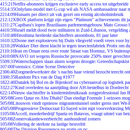
4
15:21
Netflix-abonnees krijgen exclusieve early access tot uitgebreide
55
14:35
Onlyfans-model met G-cup wil als NASA-ambassadeur naar 
22
14:09
Huisarts per direct uit vak gezet om ernstig alcoholmisbruik
2
12:12
XBOX platform krijgt zijn eigen "Platinum" achievements dit ja
12
11:27
Capibara's lopen Braziliaans parlementsgebouw Mato Grosso 
44
10:59
Israël meldt dood twee militairen in Zuid-Libanon, vergeldin
15
10:48
Hiroshima herdenkt slachtoffers atoombom, 81 jaar later
16
10:32
Drone met explosieven bij Duits vliegveld voedt vrees voor hy
32
10:28
Wakker Dier dient klacht in tegen insectenfabriek Protix om 
21
10:16
Iran en Oman eens over route Straat van Hormuz, VS buitensp
24
10:08
NAVO zet wegens Russische provocatie 250% meer gevechtsvl
55
09:33
Waterschappen slaan alarm wegens droogte: Gereedschapskist
1
07:00
Forensics: Crime Scene Detective
23
06:40
Zorgmedewerkster die 's nachts haar vriend bezocht terecht on
33
00:35
Random Pics van de Dag #1977
18
22:40
Datalek bij Bol en de Bijenkorf na cyberaanval op logistiek pa
33
22:27
Kind overleden na aanrijding door AH-bestelbus in Dordrecht
6
22:14
Nieuw slachtoffer in kindermisbruikzaak zorgprofessional Jan B
3
05/08
Geen Qatar en Abu Dhabi? Dan eindigt Formule 1-seizoen moge
5
05/08
Litouwen vindt opnieuw migrantentunnel onder grens met Wit-
45
05/08
Progressieve Democraat El-Sayed wint nipt voorverkiezing M
11
05/08
Accell, moederbedrijf Sparta en Batavus, vraagt uitstel van bet
5
05/08
Zomervakantieweerbericht: aanhoudend zomers
1
05/08
Vollering de sterkste na lastige heuvelrit
8
05/08
The Division Resurgence nu gratis op pc