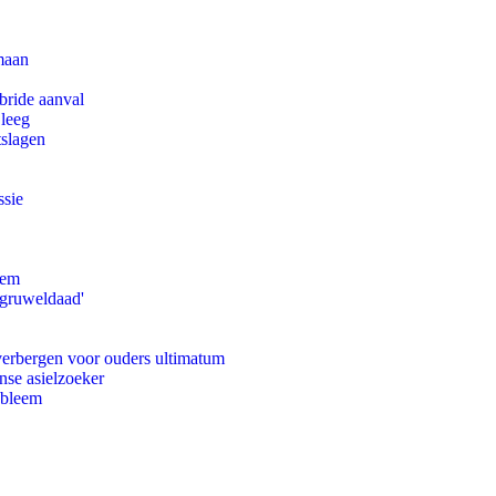
maan
bride aanval
 leeg
tslagen
ssie
eem
'gruweldaad'
 verbergen voor ouders ultimatum
nse asielzoeker
obleem