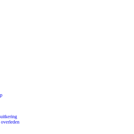
pp
uitkering
d overleden