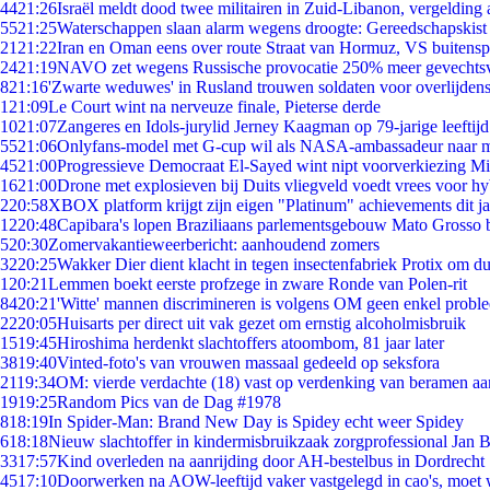
44
21:26
Israël meldt dood twee militairen in Zuid-Libanon, vergeldin
55
21:25
Waterschappen slaan alarm wegens droogte: Gereedschapskist
21
21:22
Iran en Oman eens over route Straat van Hormuz, VS buitensp
24
21:19
NAVO zet wegens Russische provocatie 250% meer gevechtsvl
8
21:16
'Zwarte weduwes' in Rusland trouwen soldaten voor overlijdens
1
21:09
Le Court wint na nerveuze finale, Pieterse derde
10
21:07
Zangeres en Idols-jurylid Jerney Kaagman op 79-jarige leeftij
55
21:06
Onlyfans-model met G-cup wil als NASA-ambassadeur naar 
45
21:00
Progressieve Democraat El-Sayed wint nipt voorverkiezing M
16
21:00
Drone met explosieven bij Duits vliegveld voedt vrees voor hy
2
20:58
XBOX platform krijgt zijn eigen "Platinum" achievements dit ja
12
20:48
Capibara's lopen Braziliaans parlementsgebouw Mato Grosso 
5
20:30
Zomervakantieweerbericht: aanhoudend zomers
32
20:25
Wakker Dier dient klacht in tegen insectenfabriek Protix om 
1
20:21
Lemmen boekt eerste profzege in zware Ronde van Polen-rit
84
20:21
'Witte' mannen discrimineren is volgens OM geen enkel probl
22
20:05
Huisarts per direct uit vak gezet om ernstig alcoholmisbruik
15
19:45
Hiroshima herdenkt slachtoffers atoombom, 81 jaar later
38
19:40
Vinted-foto's van vrouwen massaal gedeeld op seksfora
21
19:34
OM: vierde verdachte (18) vast op verdenking van beramen aa
19
19:25
Random Pics van de Dag #1978
8
18:19
In Spider-Man: Brand New Day is Spidey echt weer Spidey
6
18:18
Nieuw slachtoffer in kindermisbruikzaak zorgprofessional Jan B
33
17:57
Kind overleden na aanrijding door AH-bestelbus in Dordrecht
45
17:10
Doorwerken na AOW-leeftijd vaker vastgelegd in cao's, moet