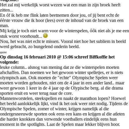
Het zal mij werkelijk worst wezen wat een man in zijn broek heeft
zitten...
En óf ik heb me flink laten beetnemen door jou, of jij bent echt de
éérste vrouw die ik hoor (lees) over de inhoud van de broek van een
man.
Mij krijg je toch niet warm voor de winterspelen, óók niet als je me een
stuk worst voorhoudt...
Nou, het was niet echt te missen. Vooral niet hoe het subliem in beeld
werd gebracht, zo bungelend onderin beeld.
quote:
Op dinsdag 16 februari 2010 @ 15:06 schreef Biffkoffie het
volgende:
leuke column.. alsnog van mening dat ze die winterspelen moeten
afschaffen. Dan noemen we het gewoon winter spelletjes, er is niets
olympisch aan. Ook moeten de "echte" Olympische Spelen weer
moeten worden gehouden, niet om de 4 jaar in een ander land.. maar
weer gewoon 1 keer in de 4 jaar op de Olypische berg. al die drama
sporten eruit en weer terug naar de core.
Mannenworstelen, steekspellen en naakt de marathon lopen? Hoewel
het beeld aanlokkelijk lijkt, vind ik het ook weer niet nodig. Tijdens de
Olympische Spelen, zomer of winter, krijgen namelijk al die
ondergesneeuwde sporten ook eens een kans en krijgen al die atleten
die harder knokken dan verwende voetballers eindelijk eens hun
moment in the spotlights. Laat de Spelen maar lekker blijven hoor.