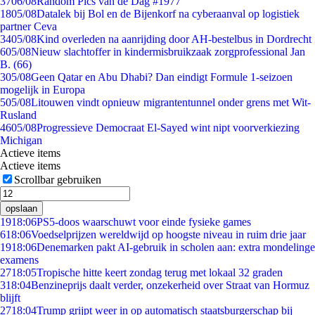
37
06/08
Random Pics van de Dag #1977
18
05/08
Datalek bij Bol en de Bijenkorf na cyberaanval op logistiek
partner Ceva
34
05/08
Kind overleden na aanrijding door AH-bestelbus in Dordrecht
6
05/08
Nieuw slachtoffer in kindermisbruikzaak zorgprofessional Jan
B. (66)
3
05/08
Geen Qatar en Abu Dhabi? Dan eindigt Formule 1-seizoen
mogelijk in Europa
5
05/08
Litouwen vindt opnieuw migrantentunnel onder grens met Wit-
Rusland
46
05/08
Progressieve Democraat El-Sayed wint nipt voorverkiezing
Michigan
Actieve items
Actieve items
Scrollbar gebruiken
opslaan
19
18:06
PS5-doos waarschuwt voor einde fysieke games
6
18:06
Voedselprijzen wereldwijd op hoogste niveau in ruim drie jaar
19
18:06
Denemarken pakt AI-gebruik in scholen aan: extra mondelinge
examens
27
18:05
Tropische hitte keert zondag terug met lokaal 32 graden
3
18:04
Benzineprijs daalt verder, onzekerheid over Straat van Hormuz
blijft
27
18:04
Trump grijpt weer in op automatisch staatsburgerschap bij