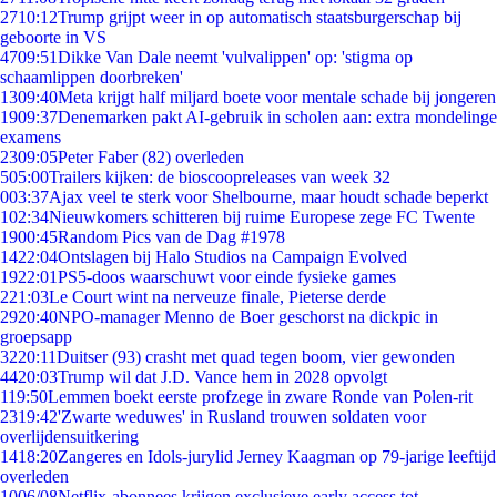
27
10:12
Trump grijpt weer in op automatisch staatsburgerschap bij
geboorte in VS
47
09:51
Dikke Van Dale neemt 'vulvalippen' op: 'stigma op
schaamlippen doorbreken'
13
09:40
Meta krijgt half miljard boete voor mentale schade bij jongeren
19
09:37
Denemarken pakt AI-gebruik in scholen aan: extra mondelinge
examens
23
09:05
Peter Faber (82) overleden
5
05:00
Trailers kijken: de bioscoopreleases van week 32
0
03:37
Ajax veel te sterk voor Shelbourne, maar houdt schade beperkt
1
02:34
Nieuwkomers schitteren bij ruime Europese zege FC Twente
19
00:45
Random Pics van de Dag #1978
14
22:04
Ontslagen bij Halo Studios na Campaign Evolved
19
22:01
PS5-doos waarschuwt voor einde fysieke games
2
21:03
Le Court wint na nerveuze finale, Pieterse derde
29
20:40
NPO-manager Menno de Boer geschorst na dickpic in
groepsapp
32
20:11
Duitser (93) crasht met quad tegen boom, vier gewonden
44
20:03
Trump wil dat J.D. Vance hem in 2028 opvolgt
1
19:50
Lemmen boekt eerste profzege in zware Ronde van Polen-rit
23
19:42
'Zwarte weduwes' in Rusland trouwen soldaten voor
overlijdensuitkering
14
18:20
Zangeres en Idols-jurylid Jerney Kaagman op 79-jarige leeftijd
overleden
10
06/08
Netflix-abonnees krijgen exclusieve early access tot