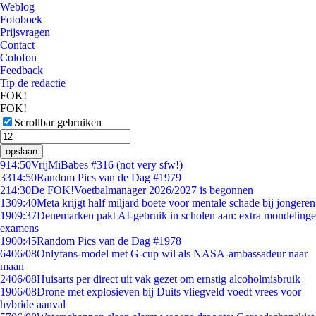
Weblog
Fotoboek
Prijsvragen
Contact
Colofon
Feedback
Tip de redactie
FOK!
FOK!
Scrollbar gebruiken
opslaan
9
14:50
VrijMiBabes #316 (not very sfw!)
33
14:50
Random Pics van de Dag #1979
2
14:30
De FOK!Voetbalmanager 2026/2027 is begonnen
13
09:40
Meta krijgt half miljard boete voor mentale schade bij jongeren
19
09:37
Denemarken pakt AI-gebruik in scholen aan: extra mondelinge
examens
19
00:45
Random Pics van de Dag #1978
64
06/08
Onlyfans-model met G-cup wil als NASA-ambassadeur naar
maan
24
06/08
Huisarts per direct uit vak gezet om ernstig alcoholmisbruik
19
06/08
Drone met explosieven bij Duits vliegveld voedt vrees voor
hybride aanval