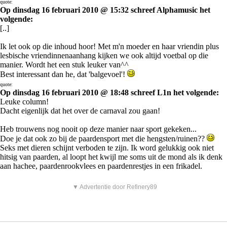
quote:
Op dinsdag 16 februari 2010 @ 15:32 schreef Alphamusic het
volgende:
[..]
Ik let ook op die inhoud hoor! Met m'n moeder en haar vriendin plus
lesbische vriendinnenaanhang kijken we ook altijd voetbal op die
manier. Wordt het een stuk leuker van^^
Best interessant dan he, dat 'balgevoel'!
quote:
Op dinsdag 16 februari 2010 @ 18:48 schreef L1n het volgende:
Leuke column!
Dacht eigenlijk dat het over de carnaval zou gaan!
Heb trouwens nog nooit op deze manier naar sport gekeken...
Doe je dat ook zo bij de paardensport met die hengsten/ruinen??
Seks met dieren schijnt verboden te zijn. Ik word gelukkig ook niet
hitsig van paarden, al loopt het kwijl me soms uit de mond als ik denk
aan hachee, paardenrookvlees en paardenrestjes in een frikadel.
▼ Advertentie door Refinery89