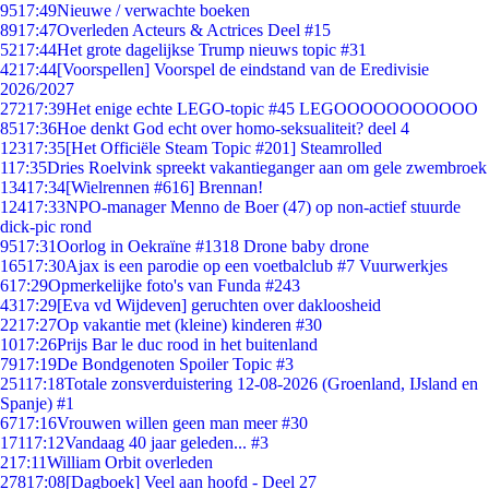
95
17:49
Nieuwe / verwachte boeken
89
17:47
Overleden Acteurs & Actrices Deel #15
52
17:44
Het grote dagelijkse Trump nieuws topic #31
42
17:44
[Voorspellen] Voorspel de eindstand van de Eredivisie
2026/2027
272
17:39
Het enige echte LEGO-topic #45 LEGOOOOOOOOOOO
85
17:36
Hoe denkt God echt over homo-seksualiteit? deel 4
123
17:35
[Het Officiële Steam Topic #201] Steamrolled
1
17:35
Dries Roelvink spreekt vakantieganger aan om gele zwembroek
134
17:34
[Wielrennen #616] Brennan!
124
17:33
NPO-manager Menno de Boer (47) op non-actief stuurde
dick-pic rond
95
17:31
Oorlog in Oekraïne #1318 Drone baby drone
165
17:30
Ajax is een parodie op een voetbalclub #7 Vuurwerkjes
6
17:29
Opmerkelijke foto's van Funda #243
43
17:29
[Eva vd Wijdeven] geruchten over dakloosheid
22
17:27
Op vakantie met (kleine) kinderen #30
10
17:26
Prijs Bar le duc rood in het buitenland
79
17:19
De Bondgenoten Spoiler Topic #3
251
17:18
Totale zonsverduistering 12-08-2026 (Groenland, IJsland en
Spanje) #1
67
17:16
Vrouwen willen geen man meer #30
171
17:12
Vandaag 40 jaar geleden... #3
2
17:11
William Orbit overleden
278
17:08
[Dagboek] Veel aan hoofd - Deel 27