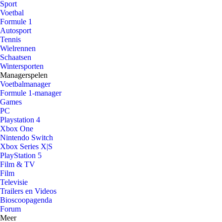
Sport
Voetbal
Formule 1
Autosport
Tennis
Wielrennen
Schaatsen
Wintersporten
Managerspelen
Voetbalmanager
Formule 1-manager
Games
PC
Playstation 4
Xbox One
Nintendo Switch
Xbox Series X|S
PlayStation 5
Film & TV
Film
Televisie
Trailers en Videos
Bioscoopagenda
Forum
Meer