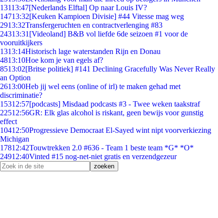
131
13:47
[Nederlands Elftal] Op naar Louis IV?
147
13:32
[Keuken Kampioen Divisie] #44 Vitesse mag weg
29
13:32
Transfergeruchten en contractverlenging #83
243
13:31
[Videoland] B&B vol liefde 6de seizoen #1 voor de
vooruitkijkers
13
13:14
Historisch lage waterstanden Rijn en Donau
48
13:10
Hoe kom je van egels af?
85
13:02
[Britse politiek] #141 Declining Gracefully Was Never Really
an Option
26
13:00
Heb jij wel eens (online of irl) te maken gehad met
discriminatie?
153
12:57
[podcasts] Misdaad podcasts #3 - Twee weken taakstraf
225
12:56
GR: Elk glas alcohol is riskant, geen bewijs voor gunstig
effect
104
12:50
Progressieve Democraat El-Sayed wint nipt voorverkiezing
Michigan
178
12:42
Touwtrekken 2.0 #636 - Team 1 beste team *G* *O*
249
12:40
Vinted #15 nog-net-niet gratis en verzendgezeur