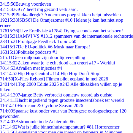
34
15:50
Eeuwig voortleven
42
15:43
GGZ heeft mij gezond verklaard.
27
15:39
Pinda-allergie? Andermans poep slikken helpt misschien
192
15:38
[SBS6] De Oranjezomer #10 Helene je kan het niet stop
ermee
176
15:36
[Live Eredivisie #1784] Dying seconds van het seizoen!
240
15:31
[AMV] VS #1312 spammers van de internationale rechtsorde
233
15:21
Frontpage Feedback Topic #60
144
15:17
De EU-politiek #6 Musk naar Europa!
163
15:13
Politieke podcasts #1
5
15:11
Geen miljonair zijn door tijdverspilling
141
15:02
Zaken waar je je echt dood aan ergert #17 - Werklui
70
14:53
Afvallen met injecties #4
131
14:52
Hip Hop Central #114 Hip Hop Don´t Stop!
7
14:50
[X-Files Reboot] Filmen pilot gepland in mei 2026
240
14:41
Top 2000 Editie 2025 #243 Alle dikzakken willen op je
lijken
14
14:13
97-jarige Betty verbreekt opnieuw record als oudste
34
14:11
Klacht ingediend tegen grootste insectenfabriek ter wereld
116
14:10
Hurricane & Cyclone Season 2026
7
14:09
Spaanse kust onder vuur van Portugese oorlogsschepen: 120
gewonden
32
14:03
Astronomie in de Achtertuin #6
171
14:02
Wat is jullie binnenhuistemperatuur? #81 Horrorzomer
25
13:56
Levenslang voor man die inreed op betogers in München