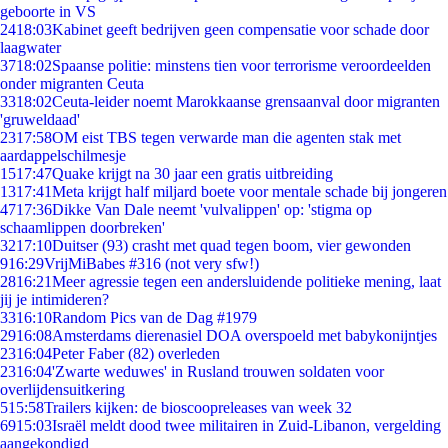
geboorte in VS
24
18:03
Kabinet geeft bedrijven geen compensatie voor schade door
laagwater
37
18:02
Spaanse politie: minstens tien voor terrorisme veroordeelden
onder migranten Ceuta
33
18:02
Ceuta-leider noemt Marokkaanse grensaanval door migranten
'gruweldaad'
23
17:58
OM eist TBS tegen verwarde man die agenten stak met
aardappelschilmesje
15
17:47
Quake krijgt na 30 jaar een gratis uitbreiding
13
17:41
Meta krijgt half miljard boete voor mentale schade bij jongeren
47
17:36
Dikke Van Dale neemt 'vulvalippen' op: 'stigma op
schaamlippen doorbreken'
32
17:10
Duitser (93) crasht met quad tegen boom, vier gewonden
9
16:29
VrijMiBabes #316 (not very sfw!)
28
16:21
Meer agressie tegen een andersluidende politieke mening, laat
jij je intimideren?
33
16:10
Random Pics van de Dag #1979
29
16:08
Amsterdams dierenasiel DOA overspoeld met babykonijntjes
23
16:04
Peter Faber (82) overleden
23
16:04
'Zwarte weduwes' in Rusland trouwen soldaten voor
overlijdensuitkering
5
15:58
Trailers kijken: de bioscoopreleases van week 32
69
15:03
Israël meldt dood twee militairen in Zuid-Libanon, vergelding
aangekondigd