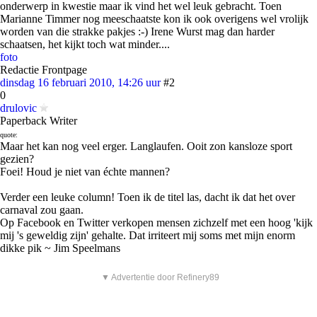
onderwerp in kwestie maar ik vind het wel leuk gebracht. Toen
Marianne Timmer nog meeschaatste kon ik ook overigens wel vrolijk
worden van die strakke pakjes :-) Irene Wurst mag dan harder
schaatsen, het kijkt toch wat minder....
foto
Redactie Frontpage
dinsdag 16 februari 2010, 14:26 uur
#2
0
drulovic
Paperback Writer
quote:
Maar het kan nog veel erger. Langlaufen. Ooit zon kansloze sport
gezien?
Foei! Houd je niet van échte mannen?
Verder een leuke column! Toen ik de titel las, dacht ik dat het over
carnaval zou gaan.
Op Facebook en Twitter verkopen mensen zichzelf met een hoog 'kijk
mij 's geweldig zijn' gehalte. Dat irriteert mij soms met mijn enorm
dikke pik ~ Jim Speelmans
▼ Advertentie door Refinery89