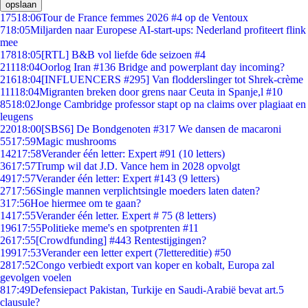
opslaan
175
18:06
Tour de France femmes 2026 #4 op de Ventoux
7
18:05
Miljarden naar Europese AI-start-ups: Nederland profiteert flink
mee
178
18:05
[RTL] B&B vol liefde 6de seizoen #4
211
18:04
Oorlog Iran #136 Bridge and powerplant day incoming?
216
18:04
[INFLUENCERS #295] Van flodderslinger tot Shrek-crème
111
18:04
Migranten breken door grens naar Ceuta in Spanje,l #10
85
18:02
Jonge Cambridge professor stapt op na claims over plagiaat en
leugens
220
18:00
[SBS6] De Bondgenoten #317 We dansen de macaroni
55
17:59
Magic mushrooms
142
17:58
Verander één letter: Expert #91 (10 letters)
36
17:57
Trump wil dat J.D. Vance hem in 2028 opvolgt
49
17:57
Verander één letter: Expert #143 (9 letters)
27
17:56
Single mannen verplichtsingle moeders laten daten?
3
17:56
Hoe hiermee om te gaan?
14
17:55
Verander één letter. Expert # 75 (8 letters)
196
17:55
Politieke meme's en spotprenten #11
26
17:55
[Crowdfunding] #443 Rentestijgingen?
199
17:53
Verander een letter expert (7lettereditie) #50
28
17:52
Congo verbiedt export van koper en kobalt, Europa zal
gevolgen voelen
8
17:49
Defensiepact Pakistan, Turkije en Saudi-Arabië bevat art.5
clausule?