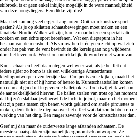
skibroek, is er geen enkel inkijkje mogelijk in de ware mannelijkheid
van deze hoogvliegers. Een dikke vijf dus!
Maar het kan nog veel erger. Langlaufen. Ooit zo’n kansloze sport
gezien? Als je op skilatten schaatsbewegingen moet maken en een
fanatieke Nordic Walker wil zijn, kan je maar beter een specialisatie
zoeken en een échte sport beoefenen. Wat een dieptepunt in het
bestaan van de mensheid. Als vrouw heb ik én geen zicht op wat zich
onder het pak van de vent bevindt én die kerels gaan nog wijdbeens
door het leven ook. Woest onaantrekkelijk, ik word er niet warm van.
Kunstschaatsen heeft daarentegen wel weer wat, als je het feit dat
iedere rijder zo homo is als een willekeurige Amsterdamse
kledingontwerper even terzijde laat. Om penissen te kijken, maakt het
natuurlijk niet uit of hij homo of hetero is. Kunstschaatsballen komen
nu eenmaal goed uit in gevoerde balletpakjes. Toch twijfel ik wel aan
de aantrekkelijkheid hiervan. De ballen stralen van trots op het moment
dat hij zo’n slablaadjesdinerwijf de lucht in jojoot, maar op het moment
dat zijn penis tussen zijn benen wordt geklemd om snelle pirouettes te
maken, denk ik iets te diep na over het effect wat dat zou hebben op de
werking van het ding. Een mager zeventje voor de kunstschaatser dan.
Geef mij dan maar de ouderwetse lange afstanden schaatsen. De
meeste schaatspakken zijn namelijk ergonomisch ontworpen. Ze