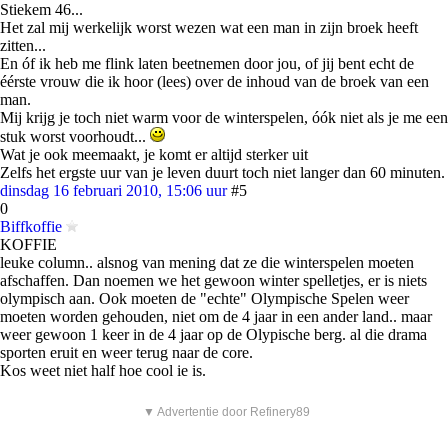
Stiekem 46...
Het zal mij werkelijk worst wezen wat een man in zijn broek heeft
zitten...
En óf ik heb me flink laten beetnemen door jou, of jij bent echt de
éérste vrouw die ik hoor (lees) over de inhoud van de broek van een
man.
Mij krijg je toch niet warm voor de winterspelen, óók niet als je me een
stuk worst voorhoudt...
Wat je ook meemaakt, je komt er altijd sterker uit
Zelfs het ergste uur van je leven duurt toch niet langer dan 60 minuten.
dinsdag 16 februari 2010, 15:06 uur
#5
0
Biffkoffie
KOFFIE
leuke column.. alsnog van mening dat ze die winterspelen moeten
afschaffen. Dan noemen we het gewoon winter spelletjes, er is niets
olympisch aan. Ook moeten de "echte" Olympische Spelen weer
moeten worden gehouden, niet om de 4 jaar in een ander land.. maar
weer gewoon 1 keer in de 4 jaar op de Olypische berg. al die drama
sporten eruit en weer terug naar de core.
Kos weet niet half hoe cool ie is.
▼ Advertentie door Refinery89