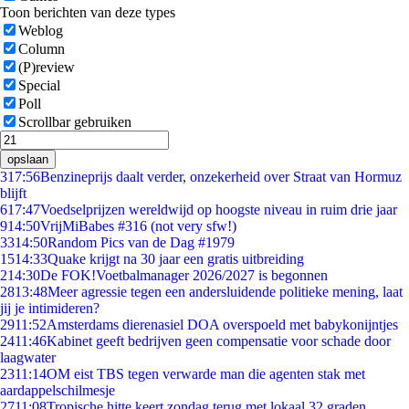
Toon berichten van deze types
Weblog
Column
(P)review
Special
Poll
Scrollbar gebruiken
opslaan
3
17:56
Benzineprijs daalt verder, onzekerheid over Straat van Hormuz
blijft
6
17:47
Voedselprijzen wereldwijd op hoogste niveau in ruim drie jaar
9
14:50
VrijMiBabes #316 (not very sfw!)
33
14:50
Random Pics van de Dag #1979
15
14:33
Quake krijgt na 30 jaar een gratis uitbreiding
2
14:30
De FOK!Voetbalmanager 2026/2027 is begonnen
28
13:48
Meer agressie tegen een andersluidende politieke mening, laat
jij je intimideren?
29
11:52
Amsterdams dierenasiel DOA overspoeld met babykonijntjes
24
11:46
Kabinet geeft bedrijven geen compensatie voor schade door
laagwater
23
11:14
OM eist TBS tegen verwarde man die agenten stak met
aardappelschilmesje
27
11:08
Tropische hitte keert zondag terug met lokaal 32 graden