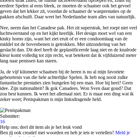
moeten strak zitten, de minste luchtweerstand oproepen en, zoals bij
eerdere Spelen al eens bleek, ze moeten de schaatser ook het gevoel
geven dat het lekker zit, voordat de schaatser de wanprestaties op de
pakken afschuift. Daar weet het Nederlandse team alles van natuurlijk.
Nee, neem dan het Canadese pak. Het zit superstrak, het roept niet veel
luchtweerstand op en het kijkt heerlijk. Het design moet wel van een
kinky homo zijn, want het ziet eruit of er een condoomlaag van de
middel tot de bovenbenen is getrokken. Met uitzondering van het
geslacht dan. Dit deel heeft de geplastificeerde laag niet en de knalrode
kleur komt volledig tot zijn recht, wat betekent dat ik vijfduizend meter
lang naar penissen kan staren.
Ja, de vijf kilometer schaatsen bij de heren is nu al mijn favoriete
gebeurtenis van die hele achterlijke Spelen. Ik heb nog nooit zulke
fantastische prestaties zien bungelen bij een man. Hoe hij heet? Geen
idee. Zijn nationaliteit? Ik gok Canadees. Won Sven daar goud? Dat
zou best kunnen. Ik weet het allemaal niet. Er is maar een ding wat ik
zeker weet; Penispakman is mijn linksdragende held.
Submitter:
16
Help ons; deel dit item als je het leuk vond
Ben jij ook creatief met woorden en heb je iets te vertellen?
Meld je