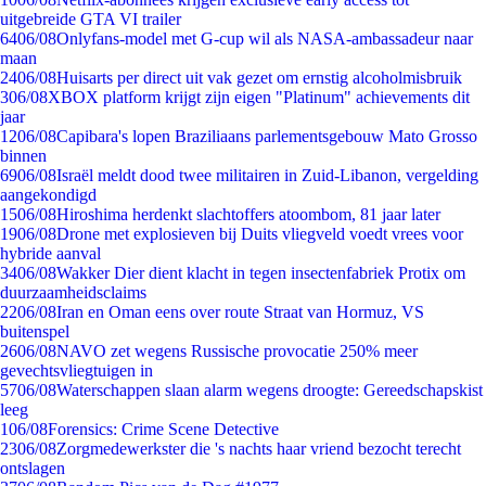
uitgebreide GTA VI trailer
64
06/08
Onlyfans-model met G-cup wil als NASA-ambassadeur naar
maan
24
06/08
Huisarts per direct uit vak gezet om ernstig alcoholmisbruik
3
06/08
XBOX platform krijgt zijn eigen "Platinum" achievements dit
jaar
12
06/08
Capibara's lopen Braziliaans parlementsgebouw Mato Grosso
binnen
69
06/08
Israël meldt dood twee militairen in Zuid-Libanon, vergelding
aangekondigd
15
06/08
Hiroshima herdenkt slachtoffers atoombom, 81 jaar later
19
06/08
Drone met explosieven bij Duits vliegveld voedt vrees voor
hybride aanval
34
06/08
Wakker Dier dient klacht in tegen insectenfabriek Protix om
duurzaamheidsclaims
22
06/08
Iran en Oman eens over route Straat van Hormuz, VS
buitenspel
26
06/08
NAVO zet wegens Russische provocatie 250% meer
gevechtsvliegtuigen in
57
06/08
Waterschappen slaan alarm wegens droogte: Gereedschapskist
leeg
1
06/08
Forensics: Crime Scene Detective
23
06/08
Zorgmedewerkster die 's nachts haar vriend bezocht terecht
ontslagen