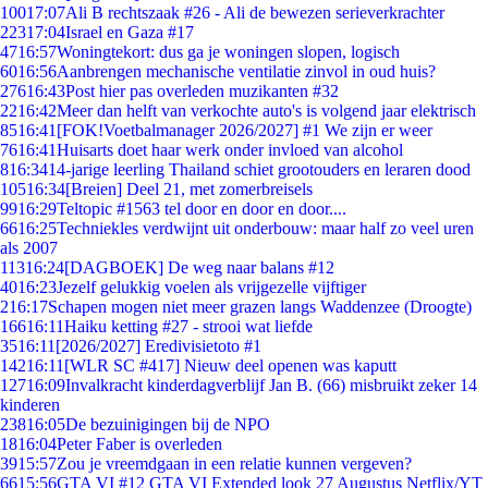
100
17:07
Ali B rechtszaak #26 - Ali de bewezen serieverkrachter
223
17:04
Israel en Gaza #17
47
16:57
Woningtekort: dus ga je woningen slopen, logisch
60
16:56
Aanbrengen mechanische ventilatie zinvol in oud huis?
276
16:43
Post hier pas overleden muzikanten #32
22
16:42
Meer dan helft van verkochte auto's is volgend jaar elektrisch
85
16:41
[FOK!Voetbalmanager 2026/2027] #1 We zijn er weer
76
16:41
Huisarts doet haar werk onder invloed van alcohol
8
16:34
14-jarige leerling Thailand schiet grootouders en leraren dood
105
16:34
[Breien] Deel 21, met zomerbreisels
99
16:29
Teltopic #1563 tel door en door en door....
66
16:25
Techniekles verdwijnt uit onderbouw: maar half zo veel uren
als 2007
113
16:24
[DAGBOEK] De weg naar balans #12
40
16:23
Jezelf gelukkig voelen als vrijgezelle vijftiger
2
16:17
Schapen mogen niet meer grazen langs Waddenzee (Droogte)
166
16:11
Haiku ketting #27 - strooi wat liefde
35
16:11
[2026/2027] Eredivisietoto #1
142
16:11
[WLR SC #417] Nieuw deel openen was kaputt
127
16:09
Invalkracht kinderdagverblijf Jan B. (66) misbruikt zeker 14
kinderen
238
16:05
De bezuinigingen bij de NPO
18
16:04
Peter Faber is overleden
39
15:57
Zou je vreemdgaan in een relatie kunnen vergeven?
66
15:56
GTA VI #12 GTA VI Extended look 27 Augustus Netflix/YT