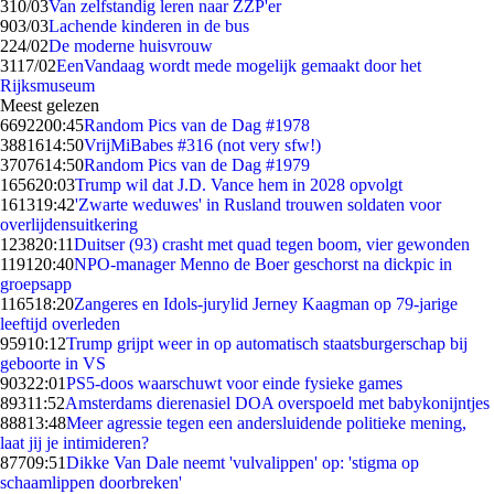
3
10/03
Van zelfstandig leren naar ZZP'er
9
03/03
Lachende kinderen in de bus
2
24/02
De moderne huisvrouw
31
17/02
EenVandaag wordt mede mogelijk gemaakt door het
Rijksmuseum
Meest gelezen
66922
00:45
Random Pics van de Dag #1978
38816
14:50
VrijMiBabes #316 (not very sfw!)
37076
14:50
Random Pics van de Dag #1979
1656
20:03
Trump wil dat J.D. Vance hem in 2028 opvolgt
1613
19:42
'Zwarte weduwes' in Rusland trouwen soldaten voor
overlijdensuitkering
1238
20:11
Duitser (93) crasht met quad tegen boom, vier gewonden
1191
20:40
NPO-manager Menno de Boer geschorst na dickpic in
groepsapp
1165
18:20
Zangeres en Idols-jurylid Jerney Kaagman op 79-jarige
leeftijd overleden
959
10:12
Trump grijpt weer in op automatisch staatsburgerschap bij
geboorte in VS
903
22:01
PS5-doos waarschuwt voor einde fysieke games
893
11:52
Amsterdams dierenasiel DOA overspoeld met babykonijntjes
888
13:48
Meer agressie tegen een andersluidende politieke mening,
laat jij je intimideren?
877
09:51
Dikke Van Dale neemt 'vulvalippen' op: 'stigma op
schaamlippen doorbreken'