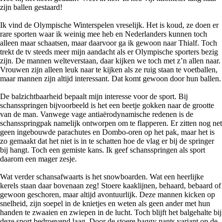
zijn ballen gestaard!
Ik vind de Olympische Winterspelen vreselijk. Het is koud, ze doen er
rare sporten waar ik weinig mee heb en Nederlanders kunnen toch
alleen maar schaatsen, maar daarvoor ga ik gewoon naar Thialf. Toch
trekt de tv steeds meer mijn aandacht als er Olympische sporters bezig
zijn. De mannen welteverstaan, daar kijken we toch met z’n allen naar.
Vrouwen zijn alleen leuk naar te kijken als ze ruig staan te voetballen,
maar mannen zijn altijd interessant. Dat komt gewoon door hun ballen.
De balzichtbaarheid bepaalt mijn interesse voor de sport. Bij
schansspringen bijvoorbeeld is het een beetje gokken naar de grootte
van de man. Vanwege vage antiaërodynamische redenen is de
schansspringpak namelijk ontworpen om te flapperen. Er zitten nog net
geen ingebouwde parachutes en Dombo-oren op het pak, maar het is
zo gemaakt dat het niet is in te schatten hoe de vlag er bij de springer
bij hangt. Toch een gemiste kans. Ik geef schansspringen als sport
daarom een mager zesje.
Wat verder schansafwaarts is het snowboarden. Wat een heerlijke
kerels staan daar bovenaan zeg! Stoere kaaklijnen, behaard, bebaard of
gewoon geschoren, maar altijd avontuurlijk. Deze mannen kicken op
snelheid, zijn soepel in de knietjes en weten als geen ander met hun
handen te zwaaien en zwiepen in de lucht. Toch blijft het balgehalte bij
deze sport bedroevend laag. Door de stoere baggy pants variant op de