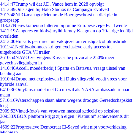
44
14:47
Trump wil dat J.D. Vance hem in 2028 opvolgt
14
13:49
Ontslagen bij Halo Studios na Campaign Evolved
29
13:48
NPO-manager Menno de Boer geschorst na dickpic in
groepsapp
1
13:37
Nieuwkomers schitteren bij ruime Europese zege FC Twente
14
12:19
Zangeres en Idols-jurylid Jerney Kaagman op 79-jarige leeftijd
overleden
24
12:00
Huisarts per direct uit vak gezet om ernstig alcoholmisbruik
10
11:41
Netflix-abonnees krijgen exclusieve early access tot
uitgebreide GTA VI trailer
26
10:54
NAVO zet wegens Russische provocatie 250% meer
gevechtsvliegtuigen in
14
10:46
Accell, moederbedrijf Sparta en Batavus, vraagt uitstel van
betaling aan
19
10:44
Drone met explosieven bij Duits vliegveld voedt vrees voor
hybride aanval
64
10:36
Onlyfans-model met G-cup wil als NASA-ambassadeur naar
maan
57
10:16
Waterschappen slaan alarm wegens droogte: Gereedschapskist
leeg
39
09:53
Vinted-foto's van vrouwen massaal gedeeld op seksfora
3
09:33
XBOX platform krijgt zijn eigen "Platinum" achievements dit
jaar
46
09:22
Progressieve Democraat El-Sayed wint nipt voorverkiezing
Michigan