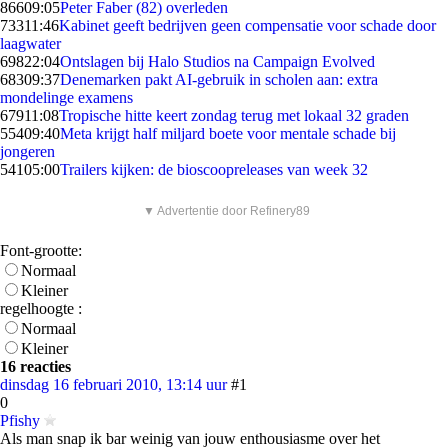
866
09:05
Peter Faber (82) overleden
733
11:46
Kabinet geeft bedrijven geen compensatie voor schade door
laagwater
698
22:04
Ontslagen bij Halo Studios na Campaign Evolved
683
09:37
Denemarken pakt AI-gebruik in scholen aan: extra
mondelinge examens
679
11:08
Tropische hitte keert zondag terug met lokaal 32 graden
554
09:40
Meta krijgt half miljard boete voor mentale schade bij
jongeren
541
05:00
Trailers kijken: de bioscoopreleases van week 32
▼ Advertentie door Refinery89
Font-grootte:
Normaal
Kleiner
regelhoogte :
Normaal
Kleiner
16 reacties
dinsdag 16 februari 2010, 13:14 uur
#1
0
Pfishy
Als man snap ik bar weinig van jouw enthousiasme over het