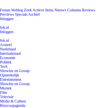
Forum
Weblog
Zoek
Actieve Items
Nieuws
Columns
Reviews
Previews
Specials
Archief
Inloggen
fok.nl
Inloggen
fok.nl
Actueel
Nederland
Internationaal
Economie
Politiek
Tech
Showbiz en Gossip
Opmerkelijk
Entertainment
Showbiz en Gossip
Muziek
Film
Televisie
Media & Cultuur
Bioscoopagenda