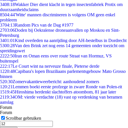
34
08:18
Wakker Dier dient klacht in tegen insectenfabriek Protix om
duurzaamheidsclaims
85
04:44
'Witte' mannen discrimineren is volgens OM geen enkel
probleem
37
04:13
Random Pics van de Dag #1977
27
03:06
Doden bij Oekraïense droneaanvallen op Moskou en Sint-
Petersburg
34
01:01
Kind overleden na aanrijding door AH-bestelbus in Dordrecht
53
00:28
Van den Brink zet nog eens 14 gemeenten onder toezicht om
spreidingswet
22
22:50
Iran en Oman eens over route Straat van Hormuz, VS
buitenspel
2
22:17
Le Court wint na nerveuze finale, Pieterse derde
12
20:48
Capibara's lopen Braziliaans parlementsgebouw Mato Grosso
binnen
5
20:30
Zomervakantieweerbericht: aanhoudend zomers
1
20:21
Lemmen boekt eerste profzege in zware Ronde van Polen-rit
15
19:45
Hiroshima herdenkt slachtoffers atoombom, 81 jaar later
21
19:34
OM: vierde verdachte (18) vast op verdenking van beramen
aanslag
Forum
Forum
Scrollbar gebruiken