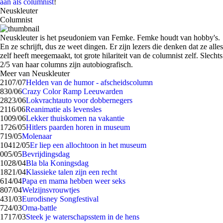
aan als columnist
!
Neuskleuter
Columnist
Neuskleuter is het pseudoniem van Femke. Femke houdt van hobby's.
En ze schrijft, dus ze weet dingen. Er zijn lezers die denken dat ze alles
zelf heeft meegemaakt, tot grote hilariteit van de columnist zelf. Slechts
2/5 van haar columns zijn autobiografisch.
Meer van Neuskleuter
21
07/07
Helden van de humor - afscheidscolumn
8
30/06
Crazy Color Ramp Leeuwarden
28
23/06
Lokvrachtauto voor dobbernegers
21
16/06
Reanimatie als levensles
10
09/06
Lekker thuiskomen na vakantie
17
26/05
Hitlers paarden horen in museum
7
19/05
Molenaar
104
12/05
Er liep een allochtoon in het museum
0
05/05
Bevrijdingsdag
10
28/04
Bla bla Koningsdag
18
21/04
Klassieke talen zijn een recht
6
14/04
Papa en mama hebben weer seks
8
07/04
Welzijnsvrouwtjes
4
31/03
Eurodisney Songfestival
7
24/03
Oma-battle
17
17/03
Steek je waterschapsstem in de hens