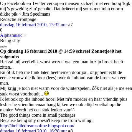
Op Facebook en Twitter verkopen mensen zichzelf met een hoog 'kijk
mij 's geweldig zijn' gehalte. Dat irriteert mij soms met mijn enorm
dikke pik ~ Jim Speelmans
Redactie Frontpage
dinsdag 16 februari 2010, 15:32 uur
#7
0
Alphamusic
Being silly
quote:
Op dinsdag 16 februari 2010 @ 14:59 schreef Zonnetje40 het
volgende:
Het zal mij werkelijk worst wezen wat een man in zijn broek heeft
zitten...
En óf ik heb me flink laten beetnemen door jou, of jij bent echt de
éérste vrouw die ik hoor (lees) over de inhoud van de broek van een
man.
Mij krijg je toch niet warm voor de winterspelen, óók niet als je me een
stuk worst voorhoudt...
Ik let ook op die inhoud hoor! Met m'n moeder en haar vriendin plus
lesbische vriendinnenaanhang kijken we ook altijd voetbal op die
manier. Wordt het een stuk leuker van^^
The good things come in small packages
Because being silly doesn't keep me from writing:
http://thelittledreamsofme.blogspot.com/
dinsdag 16 februari 2010, 16:28 uur
#8