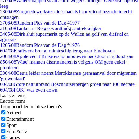
57
06/08
Waterschappen slaan alarm wegens droogte: Gereedschapskist
leeg
23
06/08
Zorgmedewerkster die 's nachts haar vriend bezocht terecht
ontslagen
37
06/08
Random Pics van de Dag #1977
21
05/08
Tanken in België wordt nóg aantrekkelijker
34
05/08
Dirk sluit supermarkt op de Wallen na golf van diefstal en
agressie
12
05/08
Random Pics van de Dag #1976
6
04/08
Kraftwerk brengt ruimteschip terug naar Eindhoven
20
04/08
Apple vecht Britse eis tot inbouwen backdoor in iCloud aan
85
04/08
'Witte' mannen discrimineren is volgens OM geen enkel
probleem
33
04/08
Ceuta-leider noemt Marokkaanse grensaanval door migranten
'gruweldaad'
6
04/08
Grote natuurbrand Boschhuizerbergen groeit naar 100 hectare
6
04/08
FOK! was even down
Laatste items
Laatste items
Toon berichten uit deze thema's
Actueel
Entertainment
Sport
Film & Tv
Games