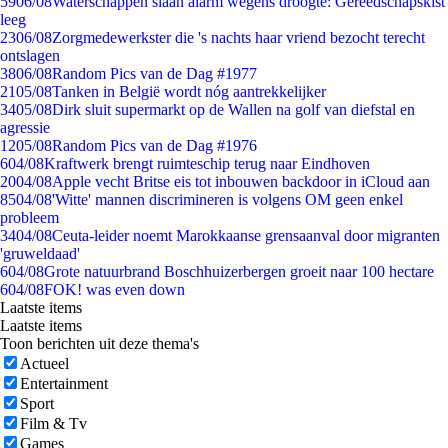
59
06/08
Waterschappen slaan alarm wegens droogte: Gereedschapskist
leeg
23
06/08
Zorgmedewerkster die 's nachts haar vriend bezocht terecht
ontslagen
38
06/08
Random Pics van de Dag #1977
21
05/08
Tanken in België wordt nóg aantrekkelijker
34
05/08
Dirk sluit supermarkt op de Wallen na golf van diefstal en
agressie
12
05/08
Random Pics van de Dag #1976
6
04/08
Kraftwerk brengt ruimteschip terug naar Eindhoven
20
04/08
Apple vecht Britse eis tot inbouwen backdoor in iCloud aan
85
04/08
'Witte' mannen discrimineren is volgens OM geen enkel
probleem
34
04/08
Ceuta-leider noemt Marokkaanse grensaanval door migranten
'gruweldaad'
6
04/08
Grote natuurbrand Boschhuizerbergen groeit naar 100 hectare
6
04/08
FOK! was even down
Laatste items
Laatste items
Toon berichten uit deze thema's
Actueel
Entertainment
Sport
Film & Tv
Games