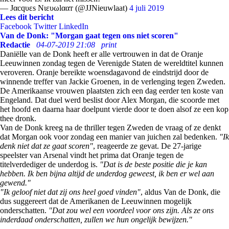
— Jαcqυεѕ Nιευωlααт (@JJNieuwlaat)
4 juli 2019
Lees dit bericht
Facebook
Twitter
LinkedIn
Van de Donk: "Morgan gaat tegen ons niet scoren"
Redactie
04-07-2019 21:08
print
Daniëlle van de Donk heeft er alle vertrouwen in dat de Oranje
Leeuwinnen zondag tegen de Verenigde Staten de wereldtitel kunnen
veroveren. Oranje bereikte woensdagavond de eindstrijd door de
winnende treffer van Jackie Groenen, in de verlenging tegen Zweden.
De Amerikaanse vrouwen plaatsten zich een dag eerder ten koste van
Engeland. Dat duel werd beslist door Alex Morgan, die scoorde met
het hoofd en daarna haar doelpunt vierde door te doen alsof ze een kop
thee dronk.
Van de Donk kreeg na de thriller tegen Zweden de vraag of ze denkt
dat Morgan ook voor zondag een manier van juichen zal bedenken.
"Ik
denk niet dat ze gaat scoren"
, reageerde ze gevat. De 27-jarige
speelster van Arsenal vindt het prima dat Oranje tegen de
titelverdediger de underdog is.
"Dat is de beste positie die je kan
hebben. Ik ben bijna altijd de underdog geweest, ik ben er wel aan
gewend."
"Ik geloof niet dat zij ons heel goed vinden"
, aldus Van de Donk, die
dus suggereert dat de Amerikanen de Leeuwinnen mogelijk
onderschatten.
"Dat zou wel een voordeel voor ons zijn. Als ze ons
inderdaad onderschatten, zullen we hun ongelijk bewijzen."