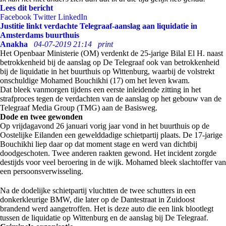
Lees dit bericht
Facebook
Twitter
LinkedIn
Justitie linkt verdachte Telegraaf-aanslag aan liquidatie in
Amsterdams buurthuis
Anakha
04-07-2019 21:14
print
Het Openbaar Ministerie (OM) verdenkt de 25-jarige Bilal El H. naast
betrokkenheid bij de aanslag op De Telegraaf ook van betrokkenheid
bij de liquidatie in het buurthuis op Wittenburg, waarbij de volstrekt
onschuldige Mohamed Bouchikhi (17) om het leven kwam.
Dat bleek vanmorgen tijdens een eerste inleidende zitting in het
strafproces tegen de verdachten van de aanslag op het gebouw van de
Telegraaf Media Group (TMG) aan de Basisweg.
Dode en twee gewonden
Op vrijdagavond 26 januari vorig jaar vond in het buurthuis op de
Oostelijke Eilanden een gewelddadige schietpartij plaats. De 17-jarige
Bouchikhi liep daar op dat moment stage en werd van dichtbij
doodgeschoten. Twee anderen raakten gewond. Het incident zorgde
destijds voor veel beroering in de wijk. Mohamed bleek slachtoffer van
een persoonsverwisseling.
Na de dodelijke schietpartij vluchtten de twee schutters in een
donkerkleurige BMW, die later op de Dantestraat in Zuidoost
brandend werd aangetroffen. Het is deze auto die een link blootlegt
tussen de liquidatie op Wittenburg en de aanslag bij De Telegraaf.