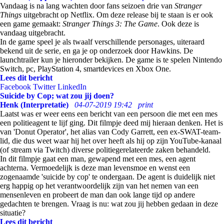
Vandaag is na lang wachten door fans seizoen drie van
Stranger
Things
uitgebracht op Netflix. Om deze release bij te staan is er ook
een game gemaakt:
Stranger Things 3: The Game
. Ook deze is
vandaag uitgebracht.
In de game speel je als twaalf verschillende personages, uiteraard
bekend uit de serie, en ga je op onderzoek door Hawkins. De
launchtrailer kun je hieronder bekijken. De game is te spelen Nintendo
Switch, pc, PlayStation 4, smartdevices en Xbox One.
Lees dit bericht
Facebook
Twitter
LinkedIn
Suicide by Cop; wat zou jij doen?
Henk (Interpretatie)
04-07-2019 19:42
print
Laatst was er weer eens een bericht van een persoon die met een mes
een politieagent te lijf ging. Dit filmpje deed mij hieraan denken. Het is
van 'Donut Operator', het alias van Cody Garrett, een ex-SWAT-team-
lid, die dus weet waar hij het over heeft als hij op zijn YouTube-kanaal
(of stream via Twitch) diverse politiegerelateerde zaken behandeld.
In dit filmpje gaat een man, gewapend met een mes, een agent
achterna. Vermoedelijk is deze man levensmoe en wenst een
zogenaamde 'suicide by cop' te ondergaan. De agent is duidelijk niet
erg happig op het verantwoordelijk zijn van het nemen van een
mensenleven en probeert de man dan ook lange tijd op andere
gedachten te brengen. Vraag is nu: wat zou jij hebben gedaan in deze
situatie?
Lees dit bericht