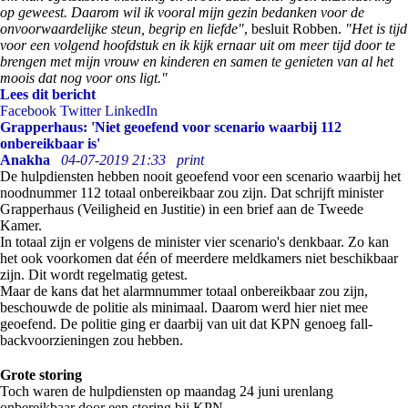
op geweest. Daarom wil ik vooral mijn gezin bedanken voor de
onvoorwaardelijke steun, begrip en liefde"
, besluit Robben.
"Het is tijd
voor een volgend hoofdstuk en ik kijk ernaar uit om meer tijd door te
brengen met mijn vrouw en kinderen en samen te genieten van al het
moois dat nog voor ons ligt."
Lees dit bericht
Facebook
Twitter
LinkedIn
Grapperhaus: 'Niet geoefend voor scenario waarbij 112
onbereikbaar is'
Anakha
04-07-2019 21:33
print
De hulpdiensten hebben nooit geoefend voor een scenario waarbij het
noodnummer 112 totaal onbereikbaar zou zijn. Dat schrijft minister
Grapperhaus (Veiligheid en Justitie) in een brief aan de Tweede
Kamer.
In totaal zijn er volgens de minister vier scenario's denkbaar. Zo kan
het ook voorkomen dat één of meerdere meldkamers niet beschikbaar
zijn. Dit wordt regelmatig getest.
Maar de kans dat het alarmnummer totaal onbereikbaar zou zijn,
beschouwde de politie als minimaal. Daarom werd hier niet mee
geoefend. De politie ging er daarbij van uit dat KPN genoeg fall-
backvoorzieningen zou hebben.
Grote storing
Toch waren de hulpdiensten op maandag 24 juni urenlang
onbereikbaar door een storing bij KPN.