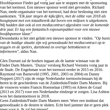
Hoofdsponsor Finder gaf vorig jaar aan te stoppen met de sponsoring
van het toernooi. Een nieuwe sponsor werd niet gevonden. Richard
Nan, mede-organisator van het toernooi, had deze beslissing niet zien
aankomen.
"Elk jaar stegen de kijkcijfers, met de editie van 2018 als
hoogtepunt met een totaalbereik dat boven een miljoen is uitgekomen.
Wij hadden dan ook al een mediacontract afgesloten voor de komende
drie jaar. Er lag een fantastisch exposurepakket voor een nieuwe
hoofdsponsor klaar.
"
Desondanks is het niet gelukt een nieuwe sponsor te vinden.
"Op basis
van de huidige situatie zijn wij genoodzaakt het mediacontract op te
zeggen en de spelers, dartsbond en overige betrokkenen te
informeren"
, aldus Nan.
Glen Durrant zal de boeken ingaan als de laatste winnaar van de
Finder Darts Masters. ‘Duzza’ versloeg Richard Veenstra vorig jaar in
de finale. De Engelsman won het toernooi eerder in 2015 en 2016.
Raymond van Barneveld (1995, 2001, 2003 en 2004) en Danny
Noppert (2017) zijn de enige Nederlandse toernooiwinnaars bij de
heren in de geschiedenis van de Zuiderduin/Finder Darts Masters. Bij
de vrouwen wisten Francis Hoenselaar (1995) en Aileen de Graaf
(2013 en 2017) voor een Nederlandse eindzege te zorgen. Lisa Ashton
won het damestoernooi in 2018.
Geen Zuiderduin/Finder Darts Masters meer. Weer een instituut dat
genoodzaakt is de deuren te sluiten. Echt heel jammer dat er geen plek
meer voor is. Ik zal het missen!