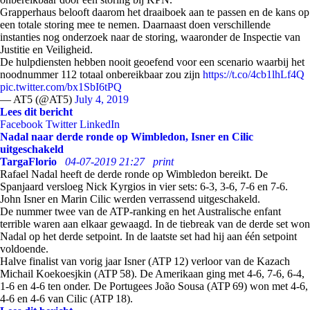
Grapperhaus belooft daarom het draaiboek aan te passen en de kans op
een totale storing mee te nemen. Daarnaast doen verschillende
instanties nog onderzoek naar de storing, waaronder de Inspectie van
Justitie en Veiligheid.
De hulpdiensten hebben nooit geoefend voor een scenario waarbij het
noodnummer 112 totaal onbereikbaar zou zijn
https://t.co/4cb1lhLf4Q
pic.twitter.com/bx1SbI6tPQ
— AT5 (@AT5)
July 4, 2019
Lees dit bericht
Facebook
Twitter
LinkedIn
Nadal naar derde ronde op Wimbledon, Isner en Cilic
uitgeschakeld
TargaFlorio
04-07-2019 21:27
print
Rafael Nadal heeft de derde ronde op Wimbledon bereikt. De
Spanjaard versloeg Nick Kyrgios in vier sets: 6-3, 3-6, 7-6 en 7-6.
John Isner en Marin Cilic werden verrassend uitgeschakeld.
De nummer twee van de ATP-ranking en het Australische enfant
terrible waren aan elkaar gewaagd. In de tiebreak van de derde set won
Nadal op het derde setpoint. In de laatste set had hij aan één setpoint
voldoende.
Halve finalist van vorig jaar Isner (ATP 12) verloor van de Kazach
Michail Koekoesjkin (ATP 58). De Amerikaan ging met 4-6, 7-6, 6-4,
1-6 en 4-6 ten onder. De Portugees João Sousa (ATP 69) won met 4-6,
4-6 en 4-6 van Cilic (ATP 18).