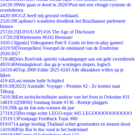
241
20:39
Wie gaan er dood in 2026?Post met een vleugje cynisme de
overledenen.
44
20:30
GGZ heeft mij gezond verklaard.
23
20:29
Capibara's wandelen doodleuk het Braziliaanse parlement
binnen
257
20:25
[UFO/UAP] #16 The Age of Disclosure
137
20:20
[Wielrennen #616] Brennan!
10
20:13
[gratis] Videogames Part 9: Gratis en free-to-play games!
43
19:50
[Voorspellen] Voorspel de eindstand van de Eredivisie
2026/2027
7
19:48
Dries Roelvink spreekt vakantieganger aan om gele zwembroek
49
19:46
Woningtekort: dus ga je woningen slopen, logisch
241
19:46
Top 2000 Editie 2025 #243 Alle dikzakken willen op je
lijken
4
19:42
Last minute balie Schiphol
8
19:39
[2023] Australië: Voyager - Promise #2 - Ze komen naar
Tilburg
74
19:36
Een tactische/militaire analyse van het front in Oekraïne #31
148
19:32
[SBS6] Vandaag Inside #136 - Boekje pluggen.
5
19:29
Ik ga de fok-toto winnen dit jaar
273
19:25
Het enige echte LEGO-topic #45 LEGOOOOOOOOOOO
235
19:13
Frontpage Feedback Topic #60
9
19:07
14-jarige leerling Thailand schiet grootouders en leraren dood
14
19:06
Prijs Bar le duc rood in het buitenland
169
18:58
[Centraal] kattenfotoos deel 122