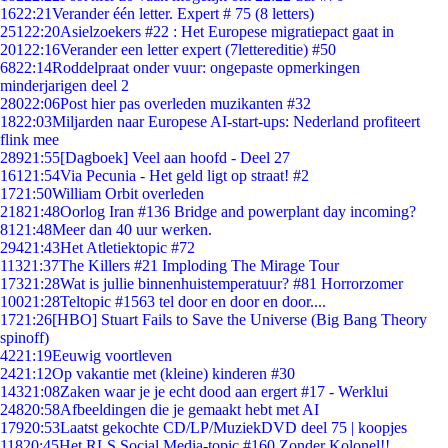
16
22:21
Verander één letter. Expert # 75 (8 letters)
251
22:20
Asielzoekers #22 : Het Europese migratiepact gaat in
201
22:16
Verander een letter expert (7lettereditie) #50
68
22:14
Roddelpraat onder vuur: ongepaste opmerkingen
minderjarigen deel 2
280
22:06
Post hier pas overleden muzikanten #32
18
22:03
Miljarden naar Europese AI-start-ups: Nederland profiteert
flink mee
289
21:55
[Dagboek] Veel aan hoofd - Deel 27
161
21:54
Via Pecunia - Het geld ligt op straat! #2
17
21:50
William Orbit overleden
218
21:48
Oorlog Iran #136 Bridge and powerplant day incoming?
81
21:48
Meer dan 40 uur werken.
294
21:43
Het Atletiektopic #72
113
21:37
The Killers #21 Imploding The Mirage Tour
173
21:28
Wat is jullie binnenhuistemperatuur? #81 Horrorzomer
100
21:28
Teltopic #1563 tel door en door en door....
17
21:26
[HBO] Stuart Fails to Save the Universe (Big Bang Theory
spinoff)
42
21:19
Eeuwig voortleven
24
21:12
Op vakantie met (kleine) kinderen #30
143
21:08
Zaken waar je je echt dood aan ergert #17 - Werklui
248
20:58
Afbeeldingen die je gemaakt hebt met AI
179
20:53
Laatst gekochte CD/LP/MuziekDVD deel 75 | koopjes
118
20:45
Het RLS Social Media-topic #160 Zonder Kolonel!!