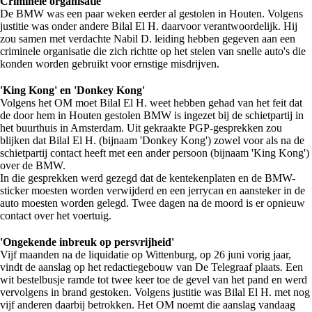
Criminele organisatie
De BMW was een paar weken eerder al gestolen in Houten. Volgens
justitie was onder andere Bilal El H. daarvoor verantwoordelijk. Hij
zou samen met verdachte Nabil D. leiding hebben gegeven aan een
criminele organisatie die zich richtte op het stelen van snelle auto's die
konden worden gebruikt voor ernstige misdrijven.
'King Kong' en 'Donkey Kong'
Volgens het OM moet Bilal El H. weet hebben gehad van het feit dat
de door hem in Houten gestolen BMW is ingezet bij de schietpartij in
het buurthuis in Amsterdam. Uit gekraakte PGP-gesprekken zou
blijken dat Bilal El H. (bijnaam 'Donkey Kong') zowel voor als na de
schietpartij contact heeft met een ander persoon (bijnaam 'King Kong')
over de BMW.
In die gesprekken werd gezegd dat de kentekenplaten en de BMW-
sticker moesten worden verwijderd en een jerrycan en aansteker in de
auto moesten worden gelegd. Twee dagen na de moord is er opnieuw
contact over het voertuig.
'Ongekende inbreuk op persvrijheid'
Vijf maanden na de liquidatie op Wittenburg, op 26 juni vorig jaar,
vindt de aanslag op het redactiegebouw van De Telegraaf plaats. Een
wit bestelbusje ramde tot twee keer toe de gevel van het pand en werd
vervolgens in brand gestoken. Volgens justitie was Bilal El H. met nog
vijf anderen daarbij betrokken. Het OM noemt die aanslag vandaag