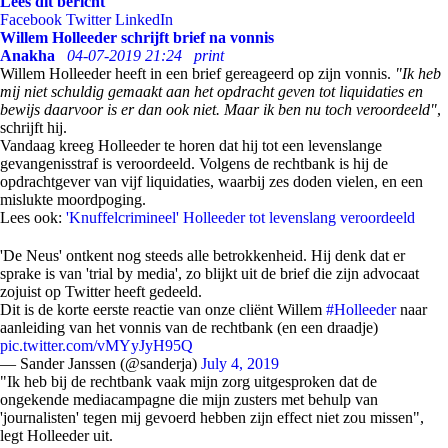
Lees dit bericht
Facebook
Twitter
LinkedIn
Willem Holleeder schrijft brief na vonnis
Anakha
04-07-2019 21:24
print
Willem Holleeder heeft in een brief gereageerd op zijn vonnis.
"Ik heb
mij niet schuldig gemaakt aan het opdracht geven tot liquidaties en
bewijs daarvoor is er dan ook niet. Maar ik ben nu toch veroordeeld"
,
schrijft hij.
Vandaag kreeg Holleeder te horen dat hij tot een levenslange
gevangenisstraf is veroordeeld. Volgens de rechtbank is hij de
opdrachtgever van vijf liquidaties, waarbij zes doden vielen, en een
mislukte moordpoging.
Lees ook:
'Knuffelcrimineel' Holleeder tot levenslang veroordeeld
'De Neus' ontkent nog steeds alle betrokkenheid. Hij denk dat er
sprake is van 'trial by media', zo blijkt uit de brief die zijn advocaat
zojuist op Twitter heeft gedeeld.
Dit is de korte eerste reactie van onze cliënt Willem
#Holleeder
naar
aanleiding van het vonnis van de rechtbank (en een draadje)
pic.twitter.com/vMYyJyH95Q
— Sander Janssen (@sanderja)
July 4, 2019
"Ik heb bij de rechtbank vaak mijn zorg uitgesproken dat de
ongekende mediacampagne die mijn zusters met behulp van
'journalisten' tegen mij gevoerd hebben zijn effect niet zou missen",
legt Holleeder uit.