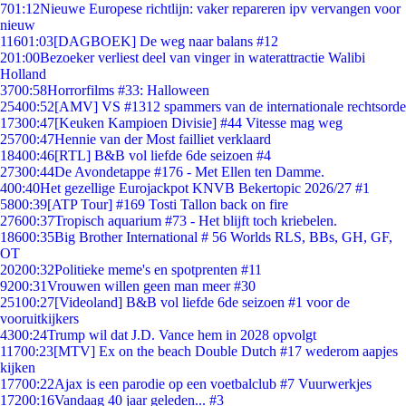
7
01:12
Nieuwe Europese richtlijn: vaker repareren ipv vervangen voor
nieuw
116
01:03
[DAGBOEK] De weg naar balans #12
2
01:00
Bezoeker verliest deel van vinger in waterattractie Walibi
Holland
37
00:58
Horrorfilms #33: Halloween
254
00:52
[AMV] VS #1312 spammers van de internationale rechtsorde
173
00:47
[Keuken Kampioen Divisie] #44 Vitesse mag weg
257
00:47
Hennie van der Most failliet verklaard
184
00:46
[RTL] B&B vol liefde 6de seizoen #4
273
00:44
De Avondetappe #176 - Met Ellen ten Damme.
4
00:40
Het gezellige Eurojackpot KNVB Bekertopic 2026/27 #1
58
00:39
[ATP Tour] #169 Tosti Tallon back on fire
276
00:37
Tropisch aquarium #73 - Het blijft toch kriebelen.
186
00:35
Big Brother International # 56 Worlds RLS, BBs, GH, GF,
OT
202
00:32
Politieke meme's en spotprenten #11
92
00:31
Vrouwen willen geen man meer #30
251
00:27
[Videoland] B&B vol liefde 6de seizoen #1 voor de
vooruitkijkers
43
00:24
Trump wil dat J.D. Vance hem in 2028 opvolgt
117
00:23
[MTV] Ex on the beach Double Dutch #17 wederom aapjes
kijken
177
00:22
Ajax is een parodie op een voetbalclub #7 Vuurwerkjes
172
00:16
Vandaag 40 jaar geleden... #3