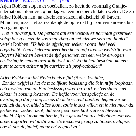
Redactie
04-07-2019 21:45
print
Arjen Robben stopt met voetballen, zo heeft de voormalig Oranje-
international donderdagmiddag via een persbericht laten weten. De 35-
jarige Robben nam na afgelopen seizoen al afscheid bij Bayern
München, maar liet aanvankelijk de optie dat hij naar een andere club
zou gaan open.
"Het is alweer juli. De periode dat een voetballer normaal gesproken
volop bezig is met de voorbereiding op het nieuwe seizoen. Ik niet"
,
vertelt Robben.
"Ik heb de afgelopen weken vooral heel veel
nagedacht. Zoals iedereen weet heb ik na mijn laatste wedstrijd voor
Bayern München bewust de tijd genomen om een weloverwogen
beslissing te nemen over mijn toekomst. En ik heb besloten om een
punt te zetten achter mijn carrière als profvoetballer."
Arjen Robben in het Nederlands elftal (Bron: Youtube)
"Zonder twijfel is het de moeilijkste beslissing die ik in mijn loopbaan
heb moeten nemen. Een beslissing waarbij 'hart' en 'verstand' met
elkaar in botsing kwamen. De liefde voor het spelletje en de
overtuiging dat je nog steeds de hele wereld aankan, tegenover de
realiteit dat niet altijd alles loopt zoals je zou willen en je niet meer dat
jochie van zestien bent, dat nog geen idee had wat een blessure
inhield. Op dit moment ben ik fit en gezond en als liefhebber van vele
andere sporten wil ik dit voor de toekomst graag zo houden. Stoppen
doe ik dus definitief, maar het is goed zo."