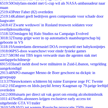
65
19:50
Onlyfans-model met G-cup wil als NASA-ambassadeur naar
maan
25
19:43
Peter Faber (82) overleden
25
19:14
Kabinet geeft bedrijven geen compensatie voor schade door
laagwater
24
18:41
'Zwarte weduwes' in Rusland trouwen soldaten voor
overlijdensuitkering
15
18:32
Ontslagen bij Halo Studios na Campaign Evolved
30
18:32
Trump grijpt weer in op automatisch staatsburgerschap bij
geboorte in VS
31
18:19
Amsterdams dierenasiel DOA overspoeld met babykonijntjes
19
18:06
PS5-doos waarschuwt voor einde fysieke games
23
17:58
OM eist TBS tegen verwarde man die agenten stak met
aardappelschilmesje
69
15:03
Israël meldt dood twee militairen in Zuid-Libanon, vergelding
aangekondigd
29
13:48
NPO-manager Menno de Boer geschorst na dickpic in
groepsapp
1
13:37
Nieuwkomers schitteren bij ruime Europese zege FC Twente
14
12:19
Zangeres en Idols-jurylid Jerney Kaagman op 79-jarige leeftijd
overleden
24
12:00
Huisarts per direct uit vak gezet om ernstig alcoholmisbruik
10
11:41
Netflix-abonnees krijgen exclusieve early access tot
uitgebreide GTA VI trailer
26
10:54
NAVO zet wegens Russische provocatie 250% meer