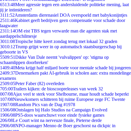
65
13:48
Meer agressie tegen een andersluidende politieke mening, laat
jij je intimideren?
31
11:52
Amsterdams dierenasiel DOA overspoeld met babykonijntjes
25
11:46
Kabinet geeft bedrijven geen compensatie voor schade door
laagwater
23
11:14
OM eist TBS tegen verwarde man die agenten stak met
aardappelschilmesje
30
11:08
Tropische hitte keert zondag terug met lokaal 32 graden
30
10:12
Trump grijpt weer in op automatisch staatsburgerschap bij
geboorte in VS
55
09:51
Dikke Van Dale neemt 'vulvalippen' op: 'stigma op
schaamlippen doorbreken'
14
09:40
Meta krijgt half miljard boete voor mentale schade bij jongeren
24
09:37
Denemarken pakt AI-gebruik in scholen aan: extra mondelinge
examens
25
09:05
Peter Faber (82) overleden
7
05:00
Trailers kijken: de bioscoopreleases van week 32
0
07/08
Ajax veel te sterk voor Shelbourne, maar houdt schade beperkt
1
07/08
Nieuwkomers schitteren bij ruime Europese zege FC Twente
19
07/08
Random Pics van de Dag #1978
15
06/08
Ontslagen bij Halo Studios na Campaign Evolved
19
06/08
PS5-doos waarschuwt voor einde fysieke games
2
06/08
Le Court wint na nerveuze finale, Pieterse derde
29
06/08
NPO-manager Menno de Boer geschorst na dickpic in
groepsapp