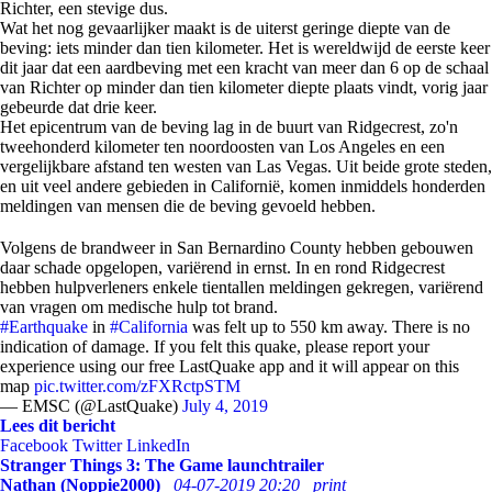
Richter, een stevige dus.
Wat het nog gevaarlijker maakt is de uiterst geringe diepte van de
beving: iets minder dan tien kilometer. Het is wereldwijd de eerste keer
dit jaar dat een aardbeving met een kracht van meer dan 6 op de schaal
van Richter op minder dan tien kilometer diepte plaats vindt, vorig jaar
gebeurde dat drie keer.
Het epicentrum van de beving lag in de buurt van Ridgecrest, zo'n
tweehonderd kilometer ten noordoosten van Los Angeles en een
vergelijkbare afstand ten westen van Las Vegas. Uit beide grote steden,
en uit veel andere gebieden in Californië, komen inmiddels honderden
meldingen van mensen die de beving gevoeld hebben.
Volgens de brandweer in San Bernardino County hebben gebouwen
daar schade opgelopen, variërend in ernst. In en rond Ridgecrest
hebben hulpverleners enkele tientallen meldingen gekregen, variërend
van vragen om medische hulp tot brand.
#Earthquake
in
#California
was felt up to 550 km away. There is no
indication of damage. If you felt this quake, please report your
experience using our free LastQuake app and it will appear on this
map
pic.twitter.com/zFXRctpSTM
— EMSC (@LastQuake)
July 4, 2019
Lees dit bericht
Facebook
Twitter
LinkedIn
Stranger Things 3: The Game launchtrailer
Nathan (Noppie2000)
04-07-2019 20:20
print