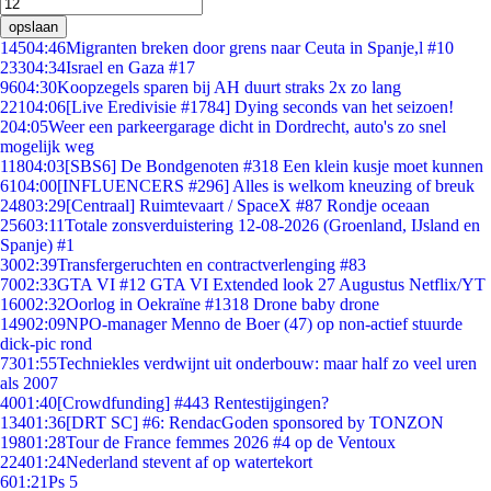
opslaan
145
04:46
Migranten breken door grens naar Ceuta in Spanje,l #10
233
04:34
Israel en Gaza #17
96
04:30
Koopzegels sparen bij AH duurt straks 2x zo lang
221
04:06
[Live Eredivisie #1784] Dying seconds van het seizoen!
2
04:05
Weer een parkeergarage dicht in Dordrecht, auto's zo snel
mogelijk weg
118
04:03
[SBS6] De Bondgenoten #318 Een klein kusje moet kunnen
61
04:00
[INFLUENCERS #296] Alles is welkom kneuzing of breuk
248
03:29
[Centraal] Ruimtevaart / SpaceX #87 Rondje oceaan
256
03:11
Totale zonsverduistering 12-08-2026 (Groenland, IJsland en
Spanje) #1
30
02:39
Transfergeruchten en contractverlenging #83
70
02:33
GTA VI #12 GTA VI Extended look 27 Augustus Netflix/YT
160
02:32
Oorlog in Oekraïne #1318 Drone baby drone
149
02:09
NPO-manager Menno de Boer (47) op non-actief stuurde
dick-pic rond
73
01:55
Techniekles verdwijnt uit onderbouw: maar half zo veel uren
als 2007
40
01:40
[Crowdfunding] #443 Rentestijgingen?
134
01:36
[DRT SC] #6: RendacGoden sponsored by TONZON
198
01:28
Tour de France femmes 2026 #4 op de Ventoux
224
01:24
Nederland stevent af op watertekort
6
01:21
Ps 5