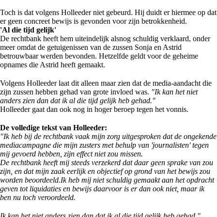
Toch is dat volgens Holleeder niet gebeurd. Hij duidt er hiermee op dat
er geen concreet bewijs is gevonden voor zijn betrokkenheid.
'Al die tijd gelijk'
De rechtbank heeft hem uiteindelijk alsnog schuldig verklaard, onder
meer omdat de getuigenissen van de zussen Sonja en Astrid
betrouwbaar werden bevonden. Hetzelfde geldt voor de geheime
opnames die Astrid heeft gemaakt.
Volgens Holleeder laat dit alleen maar zien dat de media-aandacht die
zijn zussen hebben gehad van grote invloed was.
"Ik kan het niet
anders zien dan dat ik al die tijd gelijk heb gehad."
Holleeder gaat dan ook nog in hoger beroep tegen het vonnis.
De volledige tekst van Holleeder:
"Ik heb bij de rechtbank vaak mijn zorg uitgesproken dat de ongekende
mediacampagne die mijn zusters met behulp van 'journalisten' tegen
mij gevoerd hebben, zijn effect niet zou missen.
De rechtbank heeft mij steeds verzekerd dat daar geen sprake van zou
zijn, en dat mijn zaak eerlijk en objectief op grond van het bewijs zou
worden beoordeeld.Ik heb mij niet schuldig gemaakt aan het opdracht
geven tot liquidaties en bewijs daarvoor is er dan ook niet, maar ik
ben nu toch veroordeeld.
Ik kan het niet anders zien dan dat ik al die tijd gelijk heb gehad."