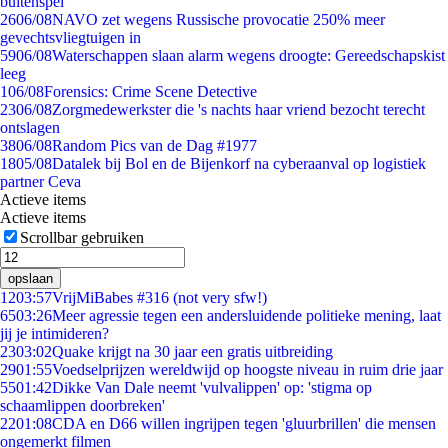
buitenspel
26
06/08
NAVO zet wegens Russische provocatie 250% meer
gevechtsvliegtuigen in
59
06/08
Waterschappen slaan alarm wegens droogte: Gereedschapskist
leeg
1
06/08
Forensics: Crime Scene Detective
23
06/08
Zorgmedewerkster die 's nachts haar vriend bezocht terecht
ontslagen
38
06/08
Random Pics van de Dag #1977
18
05/08
Datalek bij Bol en de Bijenkorf na cyberaanval op logistiek
partner Ceva
Actieve items
Actieve items
Scrollbar gebruiken
opslaan
12
03:57
VrijMiBabes #316 (not very sfw!)
65
03:26
Meer agressie tegen een andersluidende politieke mening, laat
jij je intimideren?
23
03:02
Quake krijgt na 30 jaar een gratis uitbreiding
29
01:55
Voedselprijzen wereldwijd op hoogste niveau in ruim drie jaar
55
01:42
Dikke Van Dale neemt 'vulvalippen' op: 'stigma op
schaamlippen doorbreken'
22
01:08
CDA en D66 willen ingrijpen tegen 'gluurbrillen' die mensen
ongemerkt filmen