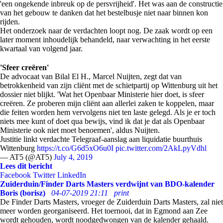
'een ongekende inbreuk op de persvrijheid'. Het was aan de constructie
van het gebouw te danken dat het bestelbusje niet naar binnen kon
rijden.
Het onderzoek naar de verdachten loopt nog. De zaak wordt op een
later moment inhoudelijk behandeld, naar verwachting in het eerste
kwartaal van volgend jaar.
'Sfeer creëren'
De advocaat van Bilal El H., Marcel Nuijten, zegt dat van
betrokkenheid van zijn cliënt met de schietpartij op Wittenburg uit het
dossier niet blijkt. 'Wat het Openbaar Ministerie hier doet, is sfeer
creëren. Ze proberen mijn cliënt aan allerlei zaken te koppelen, maar
die feiten worden hem vervolgens niet ten laste gelegd. Als je er toch
niets mee kunt of doet qua bewijs, vind ik dat je dat als Openbaar
Ministerie ook niet moet benoemen', aldus Nuijten.
Justitie linkt verdachte Telegraaf-aanslag aan liquidatie buurthuis
Wittenburg
https://t.co/G6d5xO6u0I
pic.twitter.com/2AkLpyVdhl
— AT5 (@AT5)
July 4, 2019
Lees dit bericht
Facebook
Twitter
LinkedIn
Zuiderduin/Finder Darts Masters verdwijnt van BDO-kalender
Boris (borisz)
04-07-2019 21:11
print
De Finder Darts Masters, vroeger de Zuiderduin Darts Masters, zal niet
meer worden georganiseerd. Het toernooi, dat in Egmond aan Zee
wordt gehouden, wordt noodgedwongen van de kalender gehaald.