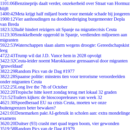
11
01:06
Benzineprijs daalt verder, onzekerheid over Straat van Hormuz
blijft
14
00:42
Meta krijgt half miljard boete voor mentale schade bij jongeren
19
00:12
Vier aanhoudingen na doodsbedreiging burgemeester Depla
van Breda
18
23:32
Italië hindert reizigers uit Spanje na migratiecrisis Ceuta
11
23:30
Smokkelbende opgerold in Spanje, verdienden miljoenen aan
migranten
59
22:53
Waterschappen slaan alarm wegens droogte: Gereedschapskist
leeg
47
22:43
Trump wil dat J.D. Vance hem in 2028 opvolgt
34
22:32
Ceuta-leider noemt Marokkaanse grensaanval door migranten
'gruweldaad'
38
22:29
Random Pics van de Dag #1977
38
22:28
Spaanse politie: minstens tien voor terrorisme veroordeelden
onder migranten Ceuta
15
22:25
Long live the 7th of October
30
22:20
Tropische hitte keert zondag terug met lokaal 32 graden
7
21:52
Trailers kijken: de bioscoopreleases van week 32
46
21:30
Spoedberaad EU na crisis Ceuta, moeten we onze
buitengrenzen beter bewaken?
24
21:01
Denemarken pakt AI-gebruik in scholen aan: extra mondelinge
examens
36
20:20
Duitser (93) crasht met quad tegen boom, vier gewonden
35
19:58
Random Pics van de Dag #1979