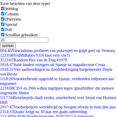
Toon berichten van deze types
Weblog
Column
(P)review
Special
Poll
Scrollbar gebruiken
opslaan
0
04:46
Niewiadoma profiteert van pokerspel en grijpt geel op Ventoux
12
23:08
VrijMiBabes #316 (not very sfw!)
35
23:07
Random Pics van de Dag #1979
18
18:47
Italië hindert reizigers uit Spanje na migratiecrisis Ceuta
19
18:31
Vier aanhoudingen na doodsbedreiging burgemeester Depla
van Breda
11
18:26
Smokkelbende opgerold in Spanje, verdienden miljoenen aan
migranten
22
18:08
CDA en D66 willen ingrijpen tegen 'gluurbrillen' die mensen
ongemerkt filmen
11
17:56
Benzineprijs daalt verder, onzekerheid over Straat van Hormuz
blijft
29
17:47
Voedselprijzen wereldwijd op hoogste niveau in ruim drie jaar
23
14:33
Quake krijgt na 30 jaar een gratis uitbreiding
2
14:30
De FOK!Voetbalmanager 2026/2027 is begonnen