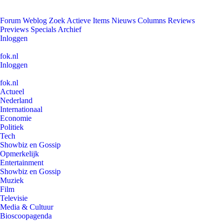
Forum
Weblog
Zoek
Actieve Items
Nieuws
Columns
Reviews
Previews
Specials
Archief
Inloggen
fok.nl
Inloggen
fok.nl
Actueel
Nederland
Internationaal
Economie
Politiek
Tech
Showbiz en Gossip
Opmerkelijk
Entertainment
Showbiz en Gossip
Muziek
Film
Televisie
Media & Cultuur
Bioscoopagenda