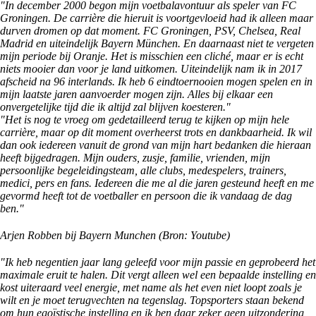
"In december 2000 begon mijn voetbalavontuur als speler van FC
Groningen. De carrière die hieruit is voortgevloeid had ik alleen maar
durven dromen op dat moment. FC Groningen, PSV, Chelsea, Real
Madrid en uiteindelijk Bayern München. En daarnaast niet te vergeten
mijn periode bij Oranje. Het is misschien een cliché, maar er is echt
niets mooier dan voor je land uitkomen. Uiteindelijk nam ik in 2017
afscheid na 96 interlands. Ik heb 6 eindtoernooien mogen spelen en in
mijn laatste jaren aanvoerder mogen zijn. Alles bij elkaar een
onvergetelijke tijd die ik altijd zal blijven koesteren."
"Het is nog te vroeg om gedetailleerd terug te kijken op mijn hele
carrière, maar op dit moment overheerst trots en dankbaarheid. Ik wil
dan ook iedereen vanuit de grond van mijn hart bedanken die hieraan
heeft bijgedragen. Mijn ouders, zusje, familie, vrienden, mijn
persoonlijke begeleidingsteam, alle clubs, medespelers, trainers,
medici, pers en fans. Iedereen die me al die jaren gesteund heeft en me
gevormd heeft tot de voetballer en persoon die ik vandaag de dag
ben."
Arjen Robben bij Bayern Munchen (Bron: Youtube)
"Ik heb negentien jaar lang geleefd voor mijn passie en geprobeerd het
maximale eruit te halen. Dit vergt alleen wel een bepaalde instelling en
kost uiteraard veel energie, met name als het even niet loopt zoals je
wilt en je moet terugvechten na tegenslag. Topsporters staan bekend
om hun egoïstische instelling en ik ben daar zeker geen uitzondering