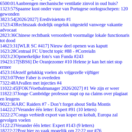
65
00:01
Aanbrengen mechanische ventilatie zinvol in oud huis?
13
23:57
Spaanse kust onder vuur van Portugese oorlogsschepen: 120
gewonden
38
23:54
[2026/2027] Eredivisietoto #1
15
23:43
Rechtszaak dodelijk ongeluk uitgesteld vanwege vakantie
advocaat
28
23:36
Chinese rechtbank veroordeelt voormalige lokale functionaris
tot dood
146
23:31
[WLR SC #417] Nieuw deel openen was kaputt
16
23:28
Centraal FC Utrecht topic #88 - #CorreiaIn
10
23:23
Opmerkelijke foto's van Funda #243
194
23:17
[SBS6] De Oranjezomer #10 Helene je kan het niet stop
ermee
45
23:16
Jezelf gelukkig voelen als vrijgezelle vijftiger
19
23:07
Peter Faber is overleden
73
22:48
Afvallen met injecties #4
110
22:45
[FOK!Voetbalmanager 2026/2027] #1 We zijn er weer
118
22:37
Jonge Cambridge professor stapt op na claims over plagiaat
en leugens
90
22:36
ARC Raiders #7 - Don’t forget about Stella Montis
144
22:27
Verander één letter: Expert #91 (10 letters)
32
22:27
Congo verbiedt export van koper en kobalt, Europa zal
gevolgen voelen
51
22:23
Verander één letter: Expert #143 (9 letters)
182
22:22
Post hier zo vaak mogelijk om 22:22 uur #76