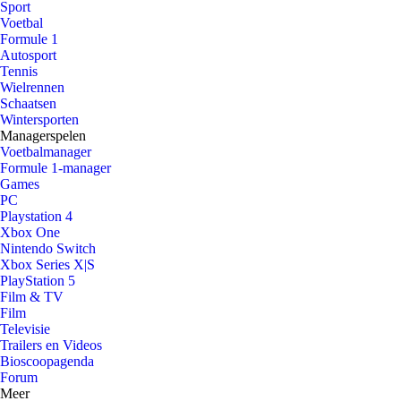
Sport
Voetbal
Formule 1
Autosport
Tennis
Wielrennen
Schaatsen
Wintersporten
Managerspelen
Voetbalmanager
Formule 1-manager
Games
PC
Playstation 4
Xbox One
Nintendo Switch
Xbox Series X|S
PlayStation 5
Film & TV
Film
Televisie
Trailers en Videos
Bioscoopagenda
Forum
Meer