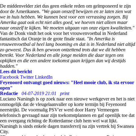
De middenvelder ziet dus geen enkele reden om geïmponeerd te zijn
door de Amerikanen.
"We gaan onszelf bewijzen en ze laten zien wat
we in huis hebben. We kunnen best voor een verrassing zorgen. Bij
Amerika gaat ook echt niet alles goed, we hoeven niet alleen maar
naar onszelf te kijken. We moeten uitgaan van onze eigen kwaliteiten."
Van de Donk vindt het ook voor het vrouwenvoetbal in Nederland
fantastisch dat Oranje in de grote finale staat.
"In Amerika is
vrouwenvoetbal al heel lang booming en dat is in Nederland niet altijd
zo geweest. Dus ik ben gewoon ontzettend trots dat we dit hebben
bereikt. Voor Nederland en alle jonge meiden die daar tegen ons
opkijken en die een andere toekomst gaan krijgen dan wij destijds
hadden."
Lees dit bericht
Facebook
Twitter
LinkedIn
Feyenoord ontvangt goed nieuws: "Heel mooie club, ik sta ervoor
open"
Redactie
04-07-2019 21:01
print
Luciano Narsingh is op zoek naar een nieuwe werkgever en het is niet
onmogelijk dat de vleugelaanvaller op korte termijn bij Feyenoord
neerstrijkt. De voormalig PSV'er werd door Harry Vermeegen
telefonisch gevraagd naar zijn toekomstplannen en gaf openlijk toe dat
een overgang richting de Rotterdamse club hem wel wat lijkt.
Narsingh is sinds enkele dagen transfervrij na zijn vertrek bij Swansea
City.