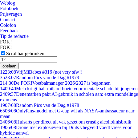
Weblog
Fotoboek
Prijsvragen
Contact
Colofon
Feedback
Tip de redactie
FOK!
FOK!
Scrollbar gebruiken
opslaan
12
23:08
VrijMiBabes #316 (not very sfw!)
35
23:07
Random Pics van de Dag #1979
2
14:30
De FOK!Voetbalmanager 2026/2027 is begonnen
14
09:40
Meta krijgt half miljard boete voor mentale schade bij jongeren
24
09:37
Denemarken pakt AI-gebruik in scholen aan: extra mondelinge
examens
19
07/08
Random Pics van de Dag #1978
65
06/08
Onlyfans-model met G-cup wil als NASA-ambassadeur naar
maan
24
06/08
Huisarts per direct uit vak gezet om ernstig alcoholmisbruik
19
06/08
Drone met explosieven bij Duits vliegveld voedt vrees voor
hybride aanval