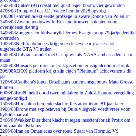
36
06/08
Duitser (93) crasht met quad tegen boom, vier gewonden
47
06/08
Trump wil dat J.D. Vance hem in 2028 opvolgt
1
06/08
Lemmen boekt eerste profzege in zware Ronde van Polen-rit
24
06/08
'Zwarte weduwes' in Rusland trouwen soldaten voor
overlijdensuitkering
14
06/08
Zangeres en Idols-jurylid Jerney Kaagman op 79-jarige leeftijd
overleden
10
06/08
Netflix-abonnees krijgen exclusieve early access tot
uitgebreide GTA VI trailer
65
06/08
Onlyfans-model met G-cup wil als NASA-ambassadeur naar
maan
24
06/08
Huisarts per direct uit vak gezet om ernstig alcoholmisbruik
3
06/08
XBOX platform krijgt zijn eigen "Platinum" achievements dit
jaar
12
06/08
Capibara's lopen Braziliaans parlementsgebouw Mato Grosso
binnen
69
06/08
Israël meldt dood twee militairen in Zuid-Libanon, vergelding
aangekondigd
15
06/08
Hiroshima herdenkt slachtoffers atoombom, 81 jaar later
19
06/08
Drone met explosieven bij Duits vliegveld voedt vrees voor
hybride aanval
34
06/08
Wakker Dier dient klacht in tegen insectenfabriek Protix om
duurzaamheidsclaims
22
06/08
Iran en Oman eens over route Straat van Hormuz, VS