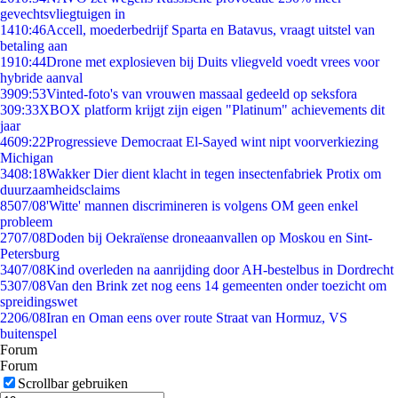
gevechtsvliegtuigen in
14
10:46
Accell, moederbedrijf Sparta en Batavus, vraagt uitstel van
betaling aan
19
10:44
Drone met explosieven bij Duits vliegveld voedt vrees voor
hybride aanval
39
09:53
Vinted-foto's van vrouwen massaal gedeeld op seksfora
3
09:33
XBOX platform krijgt zijn eigen "Platinum" achievements dit
jaar
46
09:22
Progressieve Democraat El-Sayed wint nipt voorverkiezing
Michigan
34
08:18
Wakker Dier dient klacht in tegen insectenfabriek Protix om
duurzaamheidsclaims
85
07/08
'Witte' mannen discrimineren is volgens OM geen enkel
probleem
27
07/08
Doden bij Oekraïense droneaanvallen op Moskou en Sint-
Petersburg
34
07/08
Kind overleden na aanrijding door AH-bestelbus in Dordrecht
53
07/08
Van den Brink zet nog eens 14 gemeenten onder toezicht om
spreidingswet
22
06/08
Iran en Oman eens over route Straat van Hormuz, VS
buitenspel
Forum
Forum
Scrollbar gebruiken