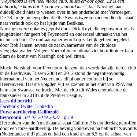
"Feyenoord is een heel mooie club. Ik sta ervoor open. Er is een
behoorlijke kans dat ik voor Feyenoord kies"
, laat Narsingh aan
duidelijkheid niets te wensen over in het onderhoud met Vermeegen.
De 28-jarige buitenspeler, die the Swans twee seizoenen diende, staat
naar verluidt ook op het lijstje van Besiktas.
Narsingh werd onlangs gepolst door Dirk Kuyt, die tegenwoordig als
jeugdtrainer fungeert bij Feyenoord en onderdeel uitmaakt van het
technisch hart. De oud-aanvaller wordt op zakelijk gebied begeleid
door Rob Jansen, tevens de zaakwaarnemer van de clubloze
vleugelaanvaller. Volgens Voetbal International ziet hoofdtrainer Jaap
Stam de komst van Narsingh ook wel zitten.
Mocht Narsingh voor Feyenoord kiezen, dan wordt dat zijn derde club
in de Eredivisie. Tussen 2008 en 2012 stond de negentienvoudig
international van het Nederlands elftal onder contract bij sc
Heerenveen. Daarna volgden vijf seizoenen in het shirt van PSV, dat
hem aan Swansea verkocht. Met de club uit Wales degradeerde de
flankspeler in 2018 uit de Premier League.
Lees dit bericht
Facebook
Twitter
LinkedIn
Forse aardbeving Californië
heywoodu
04-07-2019 20:37
print
Het zuiden van de Amerikaanse staat Californië is donderdag getroffen
door een forse aardbeving. De beving vond even na half acht 's avonds
(Nederlandse tijd) plaats en had een kracht van 6,5 op de schaal van