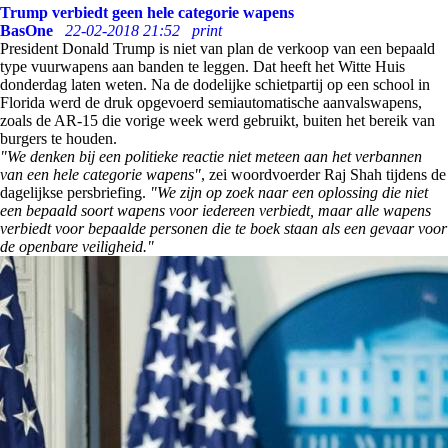
Trump verbiedt geen hele categorie wapens
BasOne
22-02-2018 21:52
print
President Donald Trump is niet van plan de verkoop van een bepaald
type vuurwapens aan banden te leggen. Dat heeft het Witte Huis
donderdag laten weten. Na de dodelijke schietpartij op een school in
Florida werd de druk opgevoerd semiautomatische aanvalswapens,
zoals de AR-15 die vorige week werd gebruikt, buiten het bereik van
burgers te houden.
"We denken bij een politieke reactie niet meteen aan het verbannen
van een hele categorie wapens"
, zei woordvoerder Raj Shah tijdens de
dagelijkse persbriefing.
"We zijn op zoek naar een oplossing die niet
een bepaald soort wapens voor iedereen verbiedt, maar alle wapens
verbiedt voor bepaalde personen die te boek staan als een gevaar voor
de openbare veiligheid."