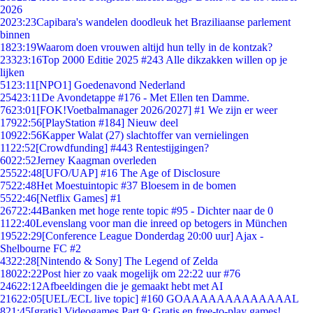
2026
20
23:23
Capibara's wandelen doodleuk het Braziliaanse parlement
binnen
18
23:19
Waarom doen vrouwen altijd hun telly in de kontzak?
233
23:16
Top 2000 Editie 2025 #243 Alle dikzakken willen op je
lijken
51
23:11
[NPO1] Goedenavond Nederland
254
23:11
De Avondetappe #176 - Met Ellen ten Damme.
76
23:01
[FOK!Voetbalmanager 2026/2027] #1 We zijn er weer
179
22:56
[PlayStation #184] Nieuw deel
109
22:56
Kapper Walat (27) slachtoffer van vernielingen
11
22:52
[Crowdfunding] #443 Rentestijgingen?
60
22:52
Jerney Kaagman overleden
255
22:48
[UFO/UAP] #16 The Age of Disclosure
75
22:48
Het Moestuintopic #37 Bloesem in de bomen
55
22:46
[Netflix Games] #1
267
22:44
Banken met hoge rente topic #95 - Dichter naar de 0
11
22:40
Levenslang voor man die inreed op betogers in München
195
22:29
[Conference League Donderdag 20:00 uur] Ajax -
Shelbourne FC #2
43
22:28
[Nintendo & Sony] The Legend of Zelda
180
22:22
Post hier zo vaak mogelijk om 22:22 uur #76
246
22:12
Afbeeldingen die je gemaakt hebt met AI
216
22:05
[UEL/ECL live topic] #160 GOAAAAAAAAAAAAAL
8
21:45
[gratis] Videogames Part 9: Gratis en free-to-play games!