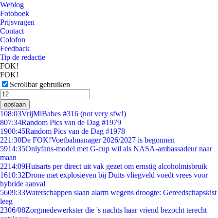
Weblog
Fotoboek
Prijsvragen
Contact
Colofon
Feedback
Tip de redactie
FOK!
FOK!
Scrollbar gebruiken
opslaan
1
08:03
VrijMiBabes #316 (not very sfw!)
8
07:34
Random Pics van de Dag #1979
19
00:45
Random Pics van de Dag #1978
2
21:30
De FOK!Voetbalmanager 2026/2027 is begonnen
59
14:35
Onlyfans-model met G-cup wil als NASA-ambassadeur naar
maan
22
14:09
Huisarts per direct uit vak gezet om ernstig alcoholmisbruik
16
10:32
Drone met explosieven bij Duits vliegveld voedt vrees voor
hybride aanval
56
09:33
Waterschappen slaan alarm wegens droogte: Gereedschapskist
leeg
23
06/08
Zorgmedewerkster die 's nachts haar vriend bezocht terecht