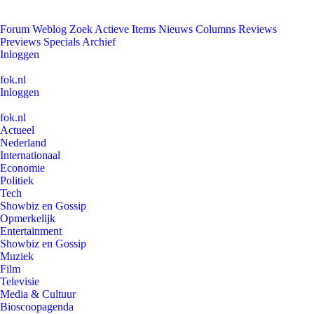
Forum
Weblog
Zoek
Actieve Items
Nieuws
Columns
Reviews
Previews
Specials
Archief
Inloggen
fok.nl
Inloggen
fok.nl
Actueel
Nederland
Internationaal
Economie
Politiek
Tech
Showbiz en Gossip
Opmerkelijk
Entertainment
Showbiz en Gossip
Muziek
Film
Televisie
Media & Cultuur
Bioscoopagenda