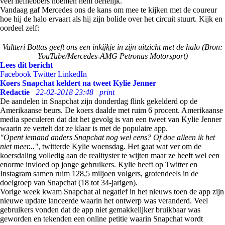
veel liefhebbers noemen hem oerlelijk.
Vandaag gaf Mercedes ons de kans om mee te kijken met de coureur
hoe hij de halo ervaart als hij zijn bolide over het circuit stuurt. Kijk en
oordeel zelf:
Valtteri Bottas geeft ons een inkijkje in zijn uitzicht met de halo (Bron:
YouTube/Mercedes-AMG Petronas Motorsport)
Lees dit bericht
Facebook
Twitter
LinkedIn
Koers Snapchat keldert na tweet Kylie Jenner
Redactie
22-02-2018 23:48
print
De aandelen in Snapchat zijn donderdag flink gekelderd op de
Amerikaanse beurs. De koers daalde met ruim 6 procent. Amerikaanse
media speculeren dat dat het gevolg is van een tweet van Kylie Jenner
waarin ze vertelt dat ze klaar is met de populaire app.
"Opent iemand anders Snapchat nog wel eens? Of doe alleen ik het
niet meer..."
, twitterde Kylie woensdag. Het gaat wat ver om de
koersdaling volledig aan de realityster te wijten maar ze heeft wel een
enorme invloed op jonge gebruikers. Kylie heeft op Twitter en
Instagram samen ruim 128,5 miljoen volgers, grotendeels in de
doelgroep van Snapchat (18 tot 34-jarigen).
Vorige week kwam Snapchat al negatief in het nieuws toen de app zijn
nieuwe update lanceerde waarin het ontwerp was veranderd. Veel
gebruikers vonden dat de app niet gemakkelijker bruikbaar was
geworden en tekenden een online petitie waarin Snapchat wordt