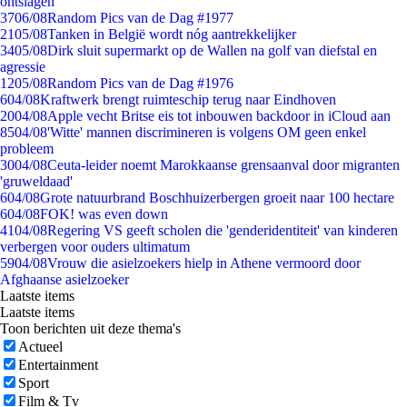
ontslagen
37
06/08
Random Pics van de Dag #1977
21
05/08
Tanken in België wordt nóg aantrekkelijker
34
05/08
Dirk sluit supermarkt op de Wallen na golf van diefstal en
agressie
12
05/08
Random Pics van de Dag #1976
6
04/08
Kraftwerk brengt ruimteschip terug naar Eindhoven
20
04/08
Apple vecht Britse eis tot inbouwen backdoor in iCloud aan
85
04/08
'Witte' mannen discrimineren is volgens OM geen enkel
probleem
30
04/08
Ceuta-leider noemt Marokkaanse grensaanval door migranten
'gruweldaad'
6
04/08
Grote natuurbrand Boschhuizerbergen groeit naar 100 hectare
6
04/08
FOK! was even down
41
04/08
Regering VS geeft scholen die 'genderidentiteit' van kinderen
verbergen voor ouders ultimatum
59
04/08
Vrouw die asielzoekers hielp in Athene vermoord door
Afghaanse asielzoeker
Laatste items
Laatste items
Toon berichten uit deze thema's
Actueel
Entertainment
Sport
Film & Tv