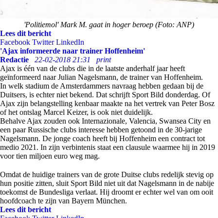
'Politiemol' Mark M. gaat in hoger beroep (Foto: ANP)
Lees dit bericht
Facebook
Twitter
LinkedIn
'Ajax informeerde naar trainer Hoffenheim'
Redactie
22-02-2018 21:31
print
Ajax is één van de clubs die in de laatste anderhalf jaar heeft
geïnformeerd naar Julian Nagelsmann, de trainer van Hoffenheim.
In welk stadium de Amsterdammers navraag hebben gedaan bij de
Duitsers, is echter niet bekend. Dat schrijft Sport Bild donderdag. Of
Ajax zijn belangstelling kenbaar maakte na het vertrek van Peter Bosz
of het ontslag Marcel Keizer, is ook niet duidelijk.
Behalve Ajax zouden ook Internazionale, Valencia, Swansea City en
een paar Russische clubs interesse hebben getoond in de 30-jarige
Nagelsmann. De jonge coach heeft bij Hoffenheim een contract tot
medio 2021. In zijn verbintenis staat een clausule waarmee hij in 2019
voor tien miljoen euro weg mag.
Omdat de huidige trainers van de grote Duitse clubs redelijk stevig op
hun positie zitten, sluit Sport Bild niet uit dat Nagelsmann in de nabije
toekomst de Bundesliga verlaat. Hij droomt er echter wel van om ooit
hoofdcoach te zijn van Bayern München.
Lees dit bericht