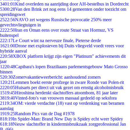
34
01:01
Kind overleden na aanrijding door AH-bestelbus in Dordrecht
53
00:28
Van den Brink zet nog eens 14 gemeenten onder toezicht om
spreidingswet
25
22:56
NAVO zet wegens Russische provocatie 250% meer
gevechtsvliegtuigen in
22
22:50
Iran en Oman eens over route Straat van Hormuz, VS
buitenspel
2
22:17
Le Court wint na nerveuze finale, Pieterse derde
16
21:00
Drone met explosieven bij Duits vliegveld voedt vrees voor
hybride aanval
2
20:58
XBOX platform krijgt zijn eigen "Platinum" achievements dit
jaar
12
20:48
Capibara's lopen Braziliaans parlementsgebouw Mato Grosso
binnen
5
20:30
Zomervakantieweerbericht: aanhoudend zomers
1
20:21
Lemmen boekt eerste profzege in zware Ronde van Polen-rit
22
20:05
Huisarts per direct uit vak gezet om ernstig alcoholmisbruik
15
19:45
Hiroshima herdenkt slachtoffers atoombom, 81 jaar later
38
19:40
Vinted-foto's van vrouwen massaal gedeeld op seksfora
21
19:34
OM: vierde verdachte (18) vast op verdenking van beramen
aanslag
19
19:25
Random Pics van de Dag #1978
8
18:19
In Spider-Man: Brand New Day is Spidey echt weer Spidey
6
18:18
Nieuw slachtoffer in kindermisbruikzaak zorgprofessional Jan
B. (66)