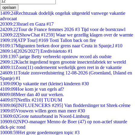
opslaan
14
09:24
Rechtszaak dodelijk ongeluk uitgesteld vanwege vakantie
advocaat
203
09:23
Israel en Gaza #17
242
09:22
Tour de France femmes 2026 #3 Tijd voor de borstcrawl
120
09:22
[ShowChat #1259] Waar we gezellig klagen over de warmte
19
09:19
[ATP Tour] #169 Tosti Tallon back on fire
91
09:17
Migranten breken door grens naar Ceuta in Spanje,l #10
28
09:14
[2026/2027] Eredivisietoto #1
1
09:13
97-jarige Betty verbreekt opnieuw record als oudste
29
09:12
Klacht ingediend tegen grootste insectenfabriek ter wereld
40
09:11
Zoon(11) onderneemt werkelijk geen reet in de vakantie
246
09:11
Totale zonsverduistering 12-08-2026 (Groenland, IJsland en
Spanje) #1
13
09:09
Op vakantie met (kleine) kinderen #30
41
09:09
Hoe kom je van egels af?
80
09:08
Meer dan 40 uur werken.
44
09:07
[Netflix #210] TUDUM
93
09:06
[INFLUENCERS #295] Van flodderslinger tot Shrek-crème
19
09:05
Vrouwen willen geen man meer #30
136
09:02
Grote natuurbrand in Noord-Limburg
109
09:02
NPO-manager Menno de Boer (47) op non-actief stuurde
dick-pic rond
100
08:59
Het grote goedemorgen topic #3