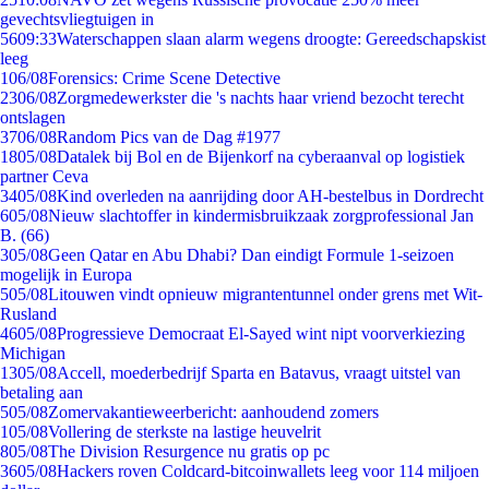
gevechtsvliegtuigen in
56
09:33
Waterschappen slaan alarm wegens droogte: Gereedschapskist
leeg
1
06/08
Forensics: Crime Scene Detective
23
06/08
Zorgmedewerkster die 's nachts haar vriend bezocht terecht
ontslagen
37
06/08
Random Pics van de Dag #1977
18
05/08
Datalek bij Bol en de Bijenkorf na cyberaanval op logistiek
partner Ceva
34
05/08
Kind overleden na aanrijding door AH-bestelbus in Dordrecht
6
05/08
Nieuw slachtoffer in kindermisbruikzaak zorgprofessional Jan
B. (66)
3
05/08
Geen Qatar en Abu Dhabi? Dan eindigt Formule 1-seizoen
mogelijk in Europa
5
05/08
Litouwen vindt opnieuw migrantentunnel onder grens met Wit-
Rusland
46
05/08
Progressieve Democraat El-Sayed wint nipt voorverkiezing
Michigan
13
05/08
Accell, moederbedrijf Sparta en Batavus, vraagt uitstel van
betaling aan
5
05/08
Zomervakantieweerbericht: aanhoudend zomers
1
05/08
Vollering de sterkste na lastige heuvelrit
8
05/08
The Division Resurgence nu gratis op pc
36
05/08
Hackers roven Coldcard-bitcoinwallets leeg voor 114 miljoen