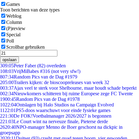
Games
Toon berichten van deze types
Weblog
Column
(P)review
Special
Poll
Scrollbar gebruiken
opslaan
3
09:05
Peter Faber (82) overleden
1
08:03
VrijMiBabes #316 (not very sfw!)
8
07:34
Random Pics van de Dag #1979
2
05:00
Trailers kijken: de bioscoopreleases van week 32
0
03:37
Ajax veel te sterk voor Shelbourne, maar houdt schade beperkt
0
02:34
Nieuwkomers schitteren bij ruime Europese zege FC Twente
19
00:45
Random Pics van de Dag #1978
10
22:04
Ontslagen bij Halo Studios na Campaign Evolved
11
22:01
PS5-doos waarschuwt voor einde fysieke games
2
21:30
De FOK!Voetbalmanager 2026/2027 is begonnen
2
21:03
Le Court wint na nerveuze finale, Pieterse derde
26
20:40
NPO-manager Menno de Boer geschorst na dickpic in
groepsapp
20
20:11
Duitser (93) crasht met quad tegen boom, vier gewonden