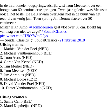
In de traditionele hoogspringwedstrijd wist Tom Meeusen over een
hoogte van 60 centimeter te springen. Twee jaar geleden was Meeusen
ook al het beste. De Belg kwam overigens niet in de buurt van het
record van vorig jaar. Toen sprong Jan Denuwelaere over 80
centimeter.
Mister High Jump
@TomMeeusen
gaat vlot over 50 cm. Boekt hij
vandaag een nieuwe zege?
#SoudalClassics
pic.twitter.com/H3kXWmO2ys
— Soudal Classics (@SoudalClassics)
21 februari 2018
Uitslag mannen
1. Mathieu Van der Poel (NED)
2. Michael Vanthourenhout (BEL)
3. Toon Aerts (NED)
4. Corne Van Kessel (NED)
5. Tim Merlier (NED)
6. Tom Meeusen (NED)
7. Jim Aernouts (NED)
8. Michael Boros (CZE)
9. David Van der Poel (NED)
10. Dieter Vanthourenhout (NED)
Uitslag vrouwen
1. Sanne Cant (BEL)
2. Maud Kaptheijns (NED)