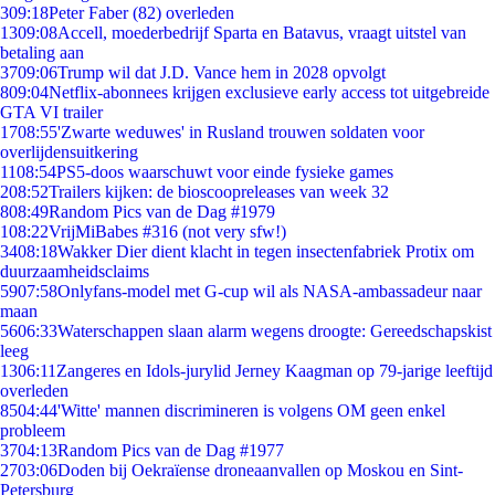
3
09:18
Peter Faber (82) overleden
13
09:08
Accell, moederbedrijf Sparta en Batavus, vraagt uitstel van
betaling aan
37
09:06
Trump wil dat J.D. Vance hem in 2028 opvolgt
8
09:04
Netflix-abonnees krijgen exclusieve early access tot uitgebreide
GTA VI trailer
17
08:55
'Zwarte weduwes' in Rusland trouwen soldaten voor
overlijdensuitkering
11
08:54
PS5-doos waarschuwt voor einde fysieke games
2
08:52
Trailers kijken: de bioscoopreleases van week 32
8
08:49
Random Pics van de Dag #1979
1
08:22
VrijMiBabes #316 (not very sfw!)
34
08:18
Wakker Dier dient klacht in tegen insectenfabriek Protix om
duurzaamheidsclaims
59
07:58
Onlyfans-model met G-cup wil als NASA-ambassadeur naar
maan
56
06:33
Waterschappen slaan alarm wegens droogte: Gereedschapskist
leeg
13
06:11
Zangeres en Idols-jurylid Jerney Kaagman op 79-jarige leeftijd
overleden
85
04:44
'Witte' mannen discrimineren is volgens OM geen enkel
probleem
37
04:13
Random Pics van de Dag #1977
27
03:06
Doden bij Oekraïense droneaanvallen op Moskou en Sint-
Petersburg