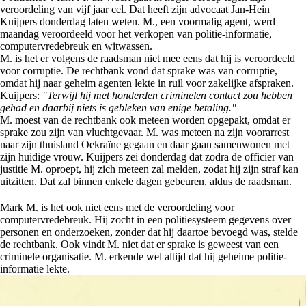
veroordeling van vijf jaar cel. Dat heeft zijn advocaat Jan-Hein
Kuijpers donderdag laten weten. M., een voormalig agent, werd
maandag veroordeeld voor het verkopen van politie-informatie,
computervredebreuk en witwassen.
M. is het er volgens de raadsman niet mee eens dat hij is veroordeeld
voor corruptie. De rechtbank vond dat sprake was van corruptie,
omdat hij naar geheim agenten lekte in ruil voor zakelijke afspraken.
Kuijpers:
"Terwijl hij met honderden criminelen contact zou hebben
gehad en daarbij niets is gebleken van enige betaling."
M. moest van de rechtbank ook meteen worden opgepakt, omdat er
sprake zou zijn van vluchtgevaar. M. was meteen na zijn voorarrest
naar zijn thuisland Oekraïne gegaan en daar gaan samenwonen met
zijn huidige vrouw. Kuijpers zei donderdag dat zodra de officier van
justitie M. oproept, hij zich meteen zal melden, zodat hij zijn straf kan
uitzitten. Dat zal binnen enkele dagen gebeuren, aldus de raadsman.
Mark M. is het ook niet eens met de veroordeling voor
computervredebreuk. Hij zocht in een politiesysteem gegevens over
personen en onderzoeken, zonder dat hij daartoe bevoegd was, stelde
de rechtbank. Ook vindt M. niet dat er sprake is geweest van een
criminele organisatie. M. erkende wel altijd dat hij geheime politie-
informatie lekte.