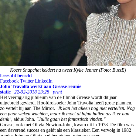
Koers Snapchat keldert na tweet Kylie Jenner (Foto: BuzzE)
Lees dit bericht
Facebook
Twitter
LinkedIn
John Travolta werkt aan Grease-reünie
static
22-02-2018 23:28
print
Het veertigjarig jubileum van de filmhit Grease wordt dit jaar
uitgebreid gevierd. Hoofdrolspeler John Travolta heeft grote plannen,
zo vertelt hij aan The Mirror.
"Ik kan het alleen nog niet vertellen. Nog
een paar weken wachten, maar ik moet al bijna huilen als ik er aan
denk"
, aldus John.
"Jullie gaan het fantastisch vinden."
Grease, ook met Olivia Newton-John, kwam uit in 1978. De film was
een daverend succes en geldt als een klassieker. Een vervolg in 1982
zonder John en Olivia had beduidend minder succes.