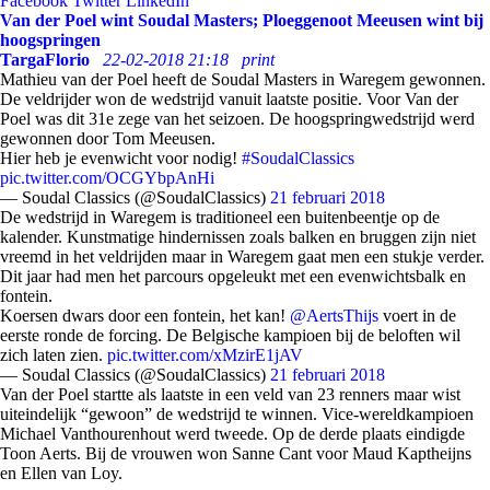
Facebook
Twitter
LinkedIn
Van der Poel wint Soudal Masters; Ploeggenoot Meeusen wint bij
hoogspringen
TargaFlorio
22-02-2018 21:18
print
Mathieu van der Poel heeft de Soudal Masters in Waregem gewonnen.
De veldrijder won de wedstrijd vanuit laatste positie. Voor Van der
Poel was dit 31e zege van het seizoen. De hoogspringwedstrijd werd
gewonnen door Tom Meeusen.
Hier heb je evenwicht voor nodig!
#SoudalClassics
pic.twitter.com/OCGYbpAnHi
— Soudal Classics (@SoudalClassics)
21 februari 2018
De wedstrijd in Waregem is traditioneel een buitenbeentje op de
kalender. Kunstmatige hindernissen zoals balken en bruggen zijn niet
vreemd in het veldrijden maar in Waregem gaat men een stukje verder.
Dit jaar had men het parcours opgeleukt met een evenwichtsbalk en
fontein.
Koersen dwars door een fontein, het kan!
@AertsThijs
voert in de
eerste ronde de forcing. De Belgische kampioen bij de beloften wil
zich laten zien.
pic.twitter.com/xMzirE1jAV
— Soudal Classics (@SoudalClassics)
21 februari 2018
Van der Poel startte als laatste in een veld van 23 renners maar wist
uiteindelijk “gewoon” de wedstrijd te winnen. Vice-wereldkampioen
Michael Vanthourenhout werd tweede. Op de derde plaats eindigde
Toon Aerts. Bij de vrouwen won Sanne Cant voor Maud Kaptheijns
en Ellen van Loy.