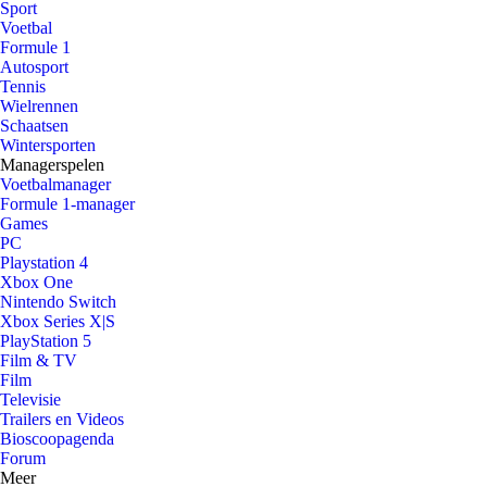
Sport
Voetbal
Formule 1
Autosport
Tennis
Wielrennen
Schaatsen
Wintersporten
Managerspelen
Voetbalmanager
Formule 1-manager
Games
PC
Playstation 4
Xbox One
Nintendo Switch
Xbox Series X|S
PlayStation 5
Film & TV
Film
Televisie
Trailers en Videos
Bioscoopagenda
Forum
Meer