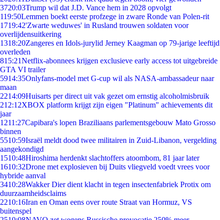
37
20:03
Trump wil dat J.D. Vance hem in 2028 opvolgt
1
19:50
Lemmen boekt eerste profzege in zware Ronde van Polen-rit
17
19:42
'Zwarte weduwes' in Rusland trouwen soldaten voor
overlijdensuitkering
13
18:20
Zangeres en Idols-jurylid Jerney Kaagman op 79-jarige leeftijd
overleden
8
15:21
Netflix-abonnees krijgen exclusieve early access tot uitgebreide
GTA VI trailer
59
14:35
Onlyfans-model met G-cup wil als NASA-ambassadeur naar
maan
22
14:09
Huisarts per direct uit vak gezet om ernstig alcoholmisbruik
2
12:12
XBOX platform krijgt zijn eigen "Platinum" achievements dit
jaar
12
11:27
Capibara's lopen Braziliaans parlementsgebouw Mato Grosso
binnen
55
10:59
Israël meldt dood twee militairen in Zuid-Libanon, vergelding
aangekondigd
15
10:48
Hiroshima herdenkt slachtoffers atoombom, 81 jaar later
16
10:32
Drone met explosieven bij Duits vliegveld voedt vrees voor
hybride aanval
34
10:28
Wakker Dier dient klacht in tegen insectenfabriek Protix om
duurzaamheidsclaims
22
10:16
Iran en Oman eens over route Straat van Hormuz, VS
buitenspel
25
10:08
NAVO zet wegens Russische provocatie 250% meer