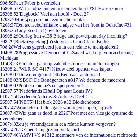
9
08:59
Peter Faber is overleden
168
08:57
Wat is jullie binnenhuistemperatuur? #81 Horrorzomer
263
08:52
[Dagboek] Veel aan hoofd - Deel 27
17
08:40
Hoe ga jij om met een relatiebreuk?
72
08:37
Een tactische/militaire analyse van het front in Oekraïne #31
13
08:35
Tony Scott (54) overleden
189
08:29
Oorlog Iran #136 Bridge and powerplant day incoming?
7
08:29
[Boekbespreking] Yesteryear - Caro Claire Burke
7
08:28
Wel eens geprobeerd jou in een relatie te manipuleren?
104
08:28
Progressieve Democraat El-Sayed wint nipt voorverkiezing
Michigan
115
08:23
Vrienden gaan op vakantie zonder mij uit te nodigen
132
08:21
[WLR SC #417] Nieuw deel openen was kaputt
152
08:07
De woningmarkt #96 Eenmaal, andermaal
214
08:03
[SBS6] De Bondgenoten #317 We dansen de macaroni
194
08:02
Politieke meme's en spotprenten #11
125
07:57
[Nederlands Elftal] Op naar Louis IV?
61
07:55
Overleden Acteurs & Actrices Deel #15
265
07:54
[NET5] Het blok 2026 #32 Blokkendozen
42
07:47
Woningtekort: dus ga je woningen slopen, logisch
238
07:43
Wie gaan er dood in 2026?Post met een vleugje cynisme de
overledenen.
33
07:43
Zou je vreemdgaan in een relatie kunnen vergeven?
38
07:42
GGZ heeft mij gezond verklaard.
230
07:40
[AMV] VS #1312 spammers van de internationale rechtsorde