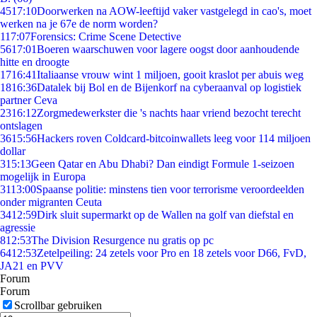
45
17:10
Doorwerken na AOW-leeftijd vaker vastgelegd in cao's, moet
werken na je 67e de norm worden?
1
17:07
Forensics: Crime Scene Detective
56
17:01
Boeren waarschuwen voor lagere oogst door aanhoudende
hitte en droogte
17
16:41
Italiaanse vrouw wint 1 miljoen, gooit kraslot per abuis weg
18
16:36
Datalek bij Bol en de Bijenkorf na cyberaanval op logistiek
partner Ceva
23
16:12
Zorgmedewerkster die 's nachts haar vriend bezocht terecht
ontslagen
36
15:56
Hackers roven Coldcard-bitcoinwallets leeg voor 114 miljoen
dollar
3
15:13
Geen Qatar en Abu Dhabi? Dan eindigt Formule 1-seizoen
mogelijk in Europa
31
13:00
Spaanse politie: minstens tien voor terrorisme veroordeelden
onder migranten Ceuta
34
12:59
Dirk sluit supermarkt op de Wallen na golf van diefstal en
agressie
8
12:53
The Division Resurgence nu gratis op pc
64
12:53
Zetelpeiling: 24 zetels voor Pro en 18 zetels voor D66, FvD,
JA21 en PVV
Forum
Forum
Scrollbar gebruiken