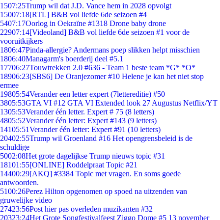
15
07:25
Trump wil dat J.D. Vance hem in 2028 opvolgt
150
07:18
[RTL] B&B vol liefde 6de seizoen #4
54
07:17
Oorlog in Oekraïne #1318 Drone baby drone
229
07:14
[Videoland] B&B vol liefde 6de seizoen #1 voor de
vooruitkijkers
18
06:47
Pinda-allergie? Andermans poep slikken helpt misschien
18
06:40
Managarm's boerderij deel #5.1
177
06:27
Touwtrekken 2.0 #636 - Team 1 beste team *G* *O*
189
06:23
[SBS6] De Oranjezomer #10 Helene je kan het niet stop
ermee
198
05:54
Verander een letter expert (7lettereditie) #50
38
05:53
GTA VI #12 GTA VI Extended look 27 Augustus Netflix/YT
13
05:53
Verander één letter. Expert # 75 (8 letters)
48
05:52
Verander één letter: Expert #143 (9 letters)
141
05:51
Verander één letter: Expert #91 (10 letters)
204
02:55
Trump wil Groenland #16 Het opengrensbeleid is de
schuldige
50
02:08
Het grote dagelijkse Trump nieuws topic #31
181
01:55
[ONLINE] Roddelpraat Topic #21
144
00:29
[AKQ] #3384 Topic met vragen. En soms goede
antwoorden.
51
00:26
Perez Hilton opgenomen op spoed na uitzenden van
gruwelijke video
274
23:56
Post hier pas overleden muzikanten #32
203
23:24
Het Grote Songfestivalfeest Ziggo Dome #5 13 november