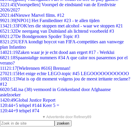
32
21:45
[Voorspellen] Voorspel de eindstand van de Eredivisie
2026/2027
20
21:44
Nieuwe Marvel films. #12
99
21:39
[NPO1] Het Familiediner #23 - te allen tijden
134
21:33
FOK!ers die stoppen met alcohol - waar we stoppen #21
65
21:32
De neergang van Duitsland als lichtend voorbeeld #3
69
21:27
De Bondgenoten Spoiler Topic #3
83
21:25
UEFA kondigt boycot van FIFA-competities aan vanwege
plan Infantino
140
21:19
Zaken waar je je echt dood aan ergert #17 - Werklui
68
21:18
Spaanstalige nummers #34 A que calor nos pasaremos por el
verano?
111
21:17
[Wielrennen #616] Brennan!
270
21:15
Het enige echte LEGO-topic #45 LEGOOOOOOOOOOO
169
21:13
Wat is op dit moment volgens jou de meest irritante reclame?
#12
60
20:54
Lisa (38) vermoord in Griekenland door Afghaanse
asielzoeker
14
20:49
Global Justice Report
1
20:44
+5 telspel #144 Keer 5 =
1
20:44
+9 telspel #74
▼ Advertentie door Refinery89