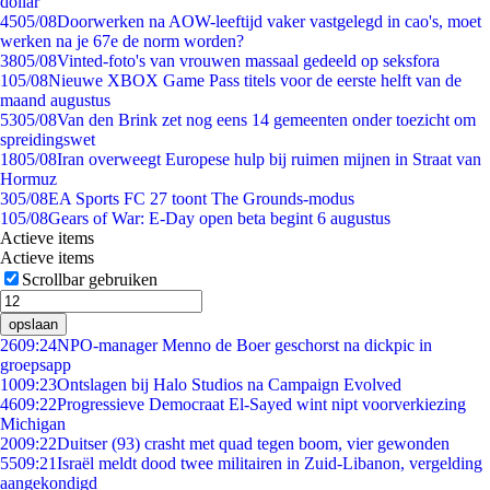
dollar
45
05/08
Doorwerken na AOW-leeftijd vaker vastgelegd in cao's, moet
werken na je 67e de norm worden?
38
05/08
Vinted-foto's van vrouwen massaal gedeeld op seksfora
1
05/08
Nieuwe XBOX Game Pass titels voor de eerste helft van de
maand augustus
53
05/08
Van den Brink zet nog eens 14 gemeenten onder toezicht om
spreidingswet
18
05/08
Iran overweegt Europese hulp bij ruimen mijnen in Straat van
Hormuz
3
05/08
EA Sports FC 27 toont The Grounds-modus
1
05/08
Gears of War: E-Day open beta begint 6 augustus
Actieve items
Actieve items
Scrollbar gebruiken
opslaan
26
09:24
NPO-manager Menno de Boer geschorst na dickpic in
groepsapp
10
09:23
Ontslagen bij Halo Studios na Campaign Evolved
46
09:22
Progressieve Democraat El-Sayed wint nipt voorverkiezing
Michigan
20
09:22
Duitser (93) crasht met quad tegen boom, vier gewonden
55
09:21
Israël meldt dood twee militairen in Zuid-Libanon, vergelding
aangekondigd