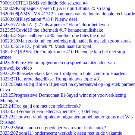
70
00:10
[RTL] B&B vol liefde 6de seizoen #4
54
00:09
Koopzegels sparen bij AH duurt straks 2x zo lang
162
00:08
[AMV] VS #1312 spammers van de internationale rechtsorde
163
00:00
[PlayStation #184] Nieuw deel
45
23:57
Abdul A. (27) als afperser "Fleur" door het leven
31
23:55
Covid19 the aftermath #17 bananenmilkshake
234
23:41
Speciaalbieren #80: another one bites the dust
100
23:39
Man zoekt mij en bedreigt mij, nadat ik met zijn zoon sprak
142
23:36
De EU-politiek #6 Musk naar Europa!
186
23:31
[SBS6] De Oranjezomer #10 Helene je kan het niet stop
ermee
40
23:30
Perez Hilton opgenomen op spoed na uitzenden van
gruwelijke video
59
23:29
30 asielzoekers kosten 1 miljoen in hotel centrum Haarlem
18
23:27
Het grote dagelijkse Trump nieuws topic #31
1
23:26
Datalek bij Bol en Bijenkorf na cyberaanval op logistiek partner
Ceva
1
23:25
Progressieve Democraat El-Sayed wint nipt voorverkiezing
Michigan
2
23:24
Hoe ga jij om met een relatiebreuk?
133
23:23
Verander één letter: Expert #91 (10 letters)
0
23:23
Litouwen vindt opnieuw migrantentunnel onder grens met Wit-
Rusland
12
23:23
Wat is nou een goede jerrycan voor in de auto ?
38
23:20
Zoon(11) onderneemt werkelijk geen reet in de vakantie