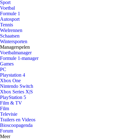
Sport
Voetbal
Formule 1
Autosport
Tennis
Wielrennen
Schaatsen
Wintersporten
Managerspelen
Voetbalmanager
Formule 1-manager
Games
PC
Playstation 4
Xbox One
Nintendo Switch
Xbox Series X|S
PlayStation 5
Film & TV
Film
Televisie
Trailers en Videos
Bioscoopagenda
Forum
Meer