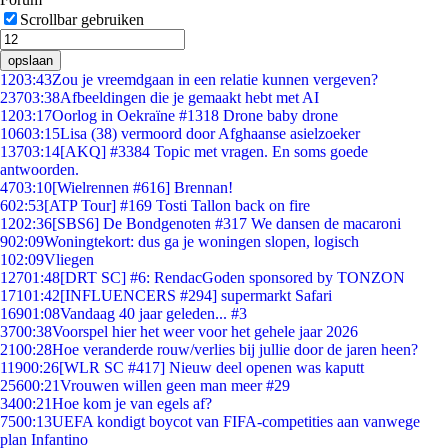
Scrollbar gebruiken
opslaan
12
03:43
Zou je vreemdgaan in een relatie kunnen vergeven?
237
03:38
Afbeeldingen die je gemaakt hebt met AI
12
03:17
Oorlog in Oekraïne #1318 Drone baby drone
106
03:15
Lisa (38) vermoord door Afghaanse asielzoeker
137
03:14
[AKQ] #3384 Topic met vragen. En soms goede
antwoorden.
47
03:10
[Wielrennen #616] Brennan!
6
02:53
[ATP Tour] #169 Tosti Tallon back on fire
12
02:36
[SBS6] De Bondgenoten #317 We dansen de macaroni
9
02:09
Woningtekort: dus ga je woningen slopen, logisch
1
02:09
Vliegen
127
01:48
[DRT SC] #6: RendacGoden sponsored by TONZON
171
01:42
[INFLUENCERS #294] supermarkt Safari
169
01:08
Vandaag 40 jaar geleden... #3
37
00:38
Voorspel hier het weer voor het gehele jaar 2026
21
00:28
Hoe veranderde rouw/verlies bij jullie door de jaren heen?
119
00:26
[WLR SC #417] Nieuw deel openen was kaputt
256
00:21
Vrouwen willen geen man meer #29
34
00:21
Hoe kom je van egels af?
75
00:13
UEFA kondigt boycot van FIFA-competities aan vanwege
plan Infantino