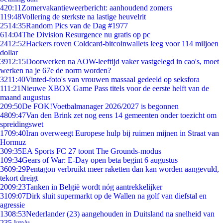
4
20:11
Zomervakantieweerbericht: aanhoudend zomers
1
19:48
Vollering de sterkste na lastige heuvelrit
25
14:35
Random Pics van de Dag #1977
6
14:04
The Division Resurgence nu gratis op pc
24
12:52
Hackers roven Coldcard-bitcoinwallets leeg voor 114 miljoen
dollar
39
12:15
Doorwerken na AOW-leeftijd vaker vastgelegd in cao's, moet
werken na je 67e de norm worden?
32
11:40
Vinted-foto's van vrouwen massaal gedeeld op seksfora
1
11:21
Nieuwe XBOX Game Pass titels voor de eerste helft van de
maand augustus
2
09:50
De FOK!Voetbalmanager 2026/2027 is begonnen
48
09:47
Van den Brink zet nog eens 14 gemeenten onder toezicht om
spreidingswet
17
09:40
Iran overweegt Europese hulp bij ruimen mijnen in Straat van
Hormuz
3
09:35
EA Sports FC 27 toont The Grounds-modus
1
09:34
Gears of War: E-Day open beta begint 6 augustus
36
09:29
Pentagon verbruikt meer raketten dan kan worden aangevuld,
tekort dreigt
20
09:23
Tanken in België wordt nóg aantrekkelijker
31
09:07
Dirk sluit supermarkt op de Wallen na golf van diefstal en
agressie
13
08:53
Nederlander (23) aangehouden in Duitsland na snelheid van
235 km/u