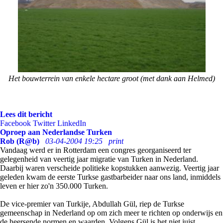
Het bouwterrein van enkele hectare groot (met dank aan Helmed)
Lees dit bericht
Facebook
Twitter
LinkedIn
Oproep aan Nederlandse Turken
Rob (R@b)
03-04-2004 19:25
print
Vandaag werd er in Rotterdam een congres georganiseerd ter
gelegenheid van veertig jaar migratie van Turken in Nederland.
Daarbij waren verscheide politieke kopstukken aanwezig. Veertig jaar
geleden kwam de eerste Turkse gastbarbeider naar ons land, inmiddels
leven er hier zo'n 350.000 Turken.
De vice-premier van Turkije, Abdullah Gül, riep de Turkse
gemeenschap in Nederland op om zich meer te richten op onderwijs en
de heersende normen en waarden. Volgens Gül is het niet juist