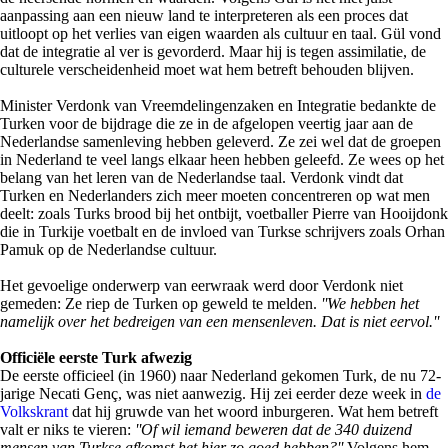
aanpassing aan een nieuw land te interpreteren als een proces dat
uitloopt op het verlies van eigen waarden als cultuur en taal. Gül vond
dat de integratie al ver is gevorderd. Maar hij is tegen assimilatie, de
culturele verscheidenheid moet wat hem betreft behouden blijven.
Minister Verdonk van Vreemdelingenzaken en Integratie bedankte de
Turken voor de bijdrage die ze in de afgelopen veertig jaar aan de
Nederlandse samenleving hebben geleverd. Ze zei wel dat de groepen
in Nederland te veel langs elkaar heen hebben geleefd. Ze wees op het
belang van het leren van de Nederlandse taal. Verdonk vindt dat
Turken en Nederlanders zich meer moeten concentreren op wat men
deelt: zoals Turks brood bij het ontbijt, voetballer Pierre van Hooijdonk
die in Turkije voetbalt en de invloed van Turkse schrijvers zoals Orhan
Pamuk op de Nederlandse cultuur.
Het gevoelige onderwerp van eerwraak werd door Verdonk niet
gemeden: Ze riep de Turken op geweld te melden.
''We hebben het
namelijk over het bedreigen van een mensenleven. Dat is niet eervol.''
Officiële eerste Turk afwezig
De eerste officieel (in 1960) naar Nederland gekomen Turk, de nu 72-
jarige Necati Genç, was niet aanwezig. Hij zei eerder deze week in
de
Volkskrant
dat hij gruwde van het woord inburgeren. Wat hem betreft
valt er niks te vieren:
''Of wil iemand beweren dat de 340 duizend
mensen van Turkse afkomst het hier zo goed hebben?''
Volgens hem