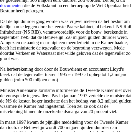
de goederenlijn 500 miljoen euro duurder zou worden. Dit blijkt uit
documenten
die de Volkskrant na een beroep op de Wet Openbaarheid
Bestuur heeft gekregen.
Dat de lijn duurder ging worden was vrijwel meteen na het besluit om
de lijn aan te leggen door het eerste Paarse kabinet, al bekend. NS Rail
Infrabeheer (NS RIB), verantwoordelijk voor de bouw, berekende in
september 1995 dat de Betuwelijn 550 miljoen gulden duurder werd.
Aangezien de aanleg maar nipt een meerderheid in de Kamer haalde,
heeft het ministerie de tegevaller op de begroting verzwegen. Mede
doordat Verkeer en Waterstaat niet wilde geloven dat de tegenvaller zo
groot was.
Na herberekening door door de Bouwdienst en accountant Lloyd's
bleek dat de tegenvaller tussen 1995 en 1997 al opliep tot 1,2 miljard
gulden (ruim 500 miljoen euro).
Minister Annemarie Jorritsma informeerde de Tweede Kamer niet over
de voorspelde tegenvallers. Pas in januari 1997 vertelde de minister dat
de NS de kosten hoger inschatte dan het bedrag van 8,2 miljard gulden
waarmee de Kamer had ingestemd. Toen zei ze ook dat de
misrekening binnen de onzekerheidsmarga van 20 procent viel.
In maart 1997 kwam de pijnlijke mededeling voor de Tweede Kamer
dan toch: de Betuwelijn wordt 700 miljoen gulden duurder dan