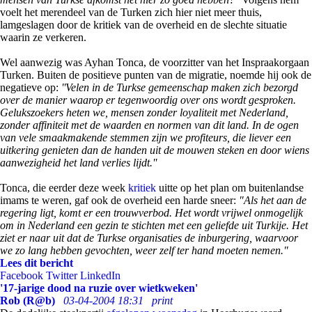
voelt het merendeel van de Turken zich hier niet meer thuis,
lamgeslagen door de kritiek van de overheid en de slechte situatie
waarin ze verkeren.
Wel aanwezig was Ayhan Tonca, de voorzitter van het Inspraakorgaan
Turken. Buiten de positieve punten van de migratie, noemde hij ook de
negatieve op:
''Velen in de Turkse gemeenschap maken zich bezorgd
over de manier waarop er tegenwoordig over ons wordt gesproken.
Gelukszoekers heten we, mensen zonder loyaliteit met Nederland,
zonder affiniteit met de waarden en normen van dit land. In de ogen
van vele smaakmakende stemmen zijn we profiteurs, die liever een
uitkering genieten dan de handen uit de mouwen steken en door wiens
aanwezigheid het land verlies lijdt.''
Tonca, die eerder deze week
kritiek
uitte op het plan om buitenlandse
imams te weren, gaf ook de overheid een harde sneer:
"Als het aan de
regering ligt, komt er een trouwverbod. Het wordt vrijwel onmogelijk
om in Nederland een gezin te stichten met een geliefde uit Turkije. Het
ziet er naar uit dat de Turkse organisaties de inburgering, waarvoor
we zo lang hebben gevochten, weer zelf ter hand moeten nemen."
Lees dit bericht
Facebook
Twitter
LinkedIn
'17-jarige dood na ruzie over wietkweken'
Rob (R@b)
03-04-2004 18:31
print