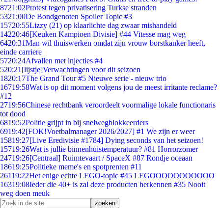
87
21:02
Protest tegen privatisering Turkse stranden
53
21:00
De Bondgenoten Spoiler Topic #3
157
20:55
Lizzy (21) op klaarlichte dag zwaar mishandeld
142
20:46
[Keuken Kampioen Divisie] #44 Vitesse mag weg
64
20:31
Man wil thuiswerken omdat zijn vrouw borstkanker heeft,
einde carriere
57
20:24
Afvallen met injecties #4
5
20:21
[lijstje]Verwachtingen voor dit seizoen
18
20:17
The Grand Tour #5 Nieuwe serie - nieuw trio
167
19:58
Wat is op dit moment volgens jou de meest irritante reclame?
#12
27
19:56
Chinese rechtbank veroordeelt voormalige lokale functionaris
tot dood
68
19:52
Politie grijpt in bij snelwegblokkeerders
69
19:42
[FOK!Voetbalmanager 2026/2027] #1 We zijn er weer
158
19:27
[Live Eredivisie #1784] Dying seconds van het seizoen!
157
19:26
Wat is jullie binnenhuistemperatuur? #81 Horrorzomer
247
19:26
[Centraal] Ruimtevaart / SpaceX #87 Rondje oceaan
186
19:25
Politieke meme's en spotprenten #11
261
19:22
Het enige echte LEGO-topic #45 LEGOOOOOOOOOOO
163
19:08
Ieder die 40+ is zal deze producten herkennen #35 Nooit
weg doen meuk