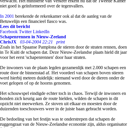
verwacht. Het ministerie van Verkeer erkent nu dat de Tweede Kamer
niet goed is geïnformeerd over de tegenvallers.
In 2001
berekende de rekenkamer ook al dat de aanleg van de
Betuwelijn een financieel fiasco was.
Lees dit bericht
Facebook
Twitter
LinkedIn
Schapenrennen in Nieuw-Zeeland
ChrisJX
03-04-2004 22:21
print
Zoals in het Spaanse Pamplona de stieren door de straten rennen, doen
in Te Kuiti de schapen dat. Deze Nieuw-Zeelandse plaats hield dit jaar
voor het eerst 'schapenrennen' door haar straten.
De inwoners van de plaats legden gezamenlijk met 2.000 schapen een
route door de binnenstad af. Het voordeel van schapen boven stieren
werd hierbij meteen duidelijk: niemand werd door de dieren onder de
voet gelopen of op de hoorns genomen.
Het schouwspel eindigde echter toch in chaos. Terwijl de inwoners en
honden zich keurig aan de route hielden, wilden de schapen in dit
opzicht niet meewerken. Ze stoven uit elkaar en moesten door de
duizenden toeschouwers weer in de juiste baan gebracht worden.
De bedoeling van het festijn was te onderstrepen dat schapen de
ruggengraat van de Nieuw-Zeelandse economie zijn, aldus organisator