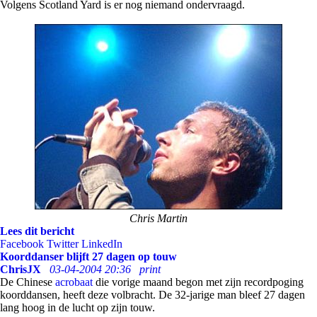
Volgens Scotland Yard is er nog niemand ondervraagd.
Chris Martin
Lees dit bericht
Facebook
Twitter
LinkedIn
Koorddanser blijft 27 dagen op touw
ChrisJX
03-04-2004 20:36
print
De Chinese
acrobaat
die vorige maand begon met zijn recordpoging
koorddansen, heeft deze volbracht. De 32-jarige man bleef 27 dagen
lang hoog in de lucht op zijn touw.