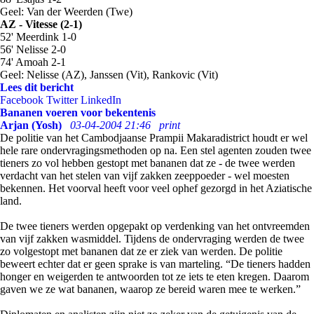
Geel: Van der Weerden (Twe)
AZ - Vitesse (2-1)
52' Meerdink 1-0
56' Nelisse 2-0
74' Amoah 2-1
Geel: Nelisse (AZ), Janssen (Vit), Rankovic (Vit)
Lees dit bericht
Facebook
Twitter
LinkedIn
Bananen voeren voor bekentenis
Arjan (Yosh)
03-04-2004 21:46
print
De politie van het Cambodjaanse Prampii Makaradistrict houdt er wel
hele rare ondervragingsmethoden op na. Een stel agenten zouden twee
tieners zo vol hebben gestopt met bananen dat ze - de twee werden
verdacht van het stelen van vijf zakken zeeppoeder - wel moesten
bekennen. Het voorval heeft voor veel ophef gezorgd in het Aziatische
land.
De twee tieners werden opgepakt op verdenking van het ontvreemden
van vijf zakken wasmiddel. Tijdens de ondervraging werden de twee
zo volgestopt met bananen dat ze er ziek van werden. De politie
beweert echter dat er geen sprake is van marteling. “De tieners hadden
honger en weigerden te antwoorden tot ze iets te eten kregen. Daarom
gaven we ze wat bananen, waarop ze bereid waren mee te werken.”