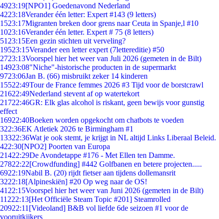
49
23:19
[NPO1] Goedenavond Nederland
42
23:18
Verander één letter: Expert #143 (9 letters)
15
23:17
Migranten breken door grens naar Ceuta in Spanje,l #10
10
23:16
Verander één letter. Expert # 75 (8 letters)
51
23:15
Een gezin stichten uit verveling?
195
23:15
Verander een letter expert (7lettereditie) #50
27
23:13
Voorspel hier het weer van Juli 2026 (gemeten in de Bilt)
149
23:08
"Niche"-historische producten in de supermarkt
97
23:06
Jan B. (66) misbruikt zeker 14 kinderen
155
22:49
Tour de France femmes 2026 #3 Tijd voor de borstcrawl
216
22:49
Nederland stevent af op watertekort
217
22:46
GR: Elk glas alcohol is riskant, geen bewijs voor gunstig
effect
169
22:40
Boeken worden opgekocht om chatbots te voeden
3
22:36
EK Atletiek 2026 te Birmingham #1
133
22:36
Wat je ook stemt, je krijgt in NL altijd Links Liberaal Beleid.
4
22:30
[NPO2] Poorten van Europa
214
22:29
De Avondetappe #176 - Met Ellen ten Damme.
278
22:22
[Crowdfunding] #442 Golfbanen en betere projecten.....
69
22:19
Nabil B. (20) rijdt fietser aan tijdens dollemansrit
32
22:18
[Alpineskiën] #20 Op weg naar de OS!
41
22:15
Voorspel hier het weer van Juni 2026 (gemeten in de Bilt)
112
22:13
[Het Officiële Steam Topic #201] Steamrolled
209
22:11
[Videoland] B&B vol liefde 6de seizoen #1 voor de
vooruitkijkers