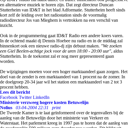
en alternatieve muziek te horen zijn. Dat zegt directeur Duncan
Stutterheim van ID&T in het blad Adformatie. Stutterheim heeft sinds
kort zelf de leiding over het radiostation sinds de voormalig
radiodirecteur Jos van Mieghem is vertrokken na een verschil van
inzicht.
Ook in de programmering gaat ID&T Radio een andere koers varen.
In de ochtend maakt dj Dennis Hoebee nu radio en in de middag zal
binnenkort ook een nieuwe radio-dj zijn debuut maken.
"We zoeken
een Giel Beelen-achtige jock voor de uren 18:00 - 20:00 uur"
, aldus
Stutterheim. In de toekomst zal er nog meer gepresenteerd gaan
worden.
De wijzigingen moeten voor een hoger marktaandeel gaan zorgen. Het
doel van de zender is een marktaandeel van 1 procent na de zomer. In
de doelgroep 20-34 jaar wil het station een marktaandeel van 2 tot 3
procent hebben.
Lees dit bericht
Facebook
Twitter
LinkedIn
Ministerie verzweeg hogere kosten Betuwelijn
Nolius
03-04-2004 22:31
print
De Tweede Kamer is te laat geïnformeerd over de tegenvallers bij de
aanleg van de Betuwelijn door het ministerie van Verkeer en
Waterstaat. Het parlement kreeg in 1997 pas te horen dat de aanleg van