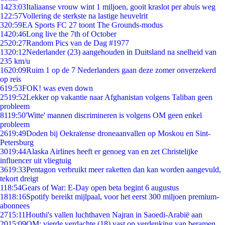
14
23:03
Italiaanse vrouw wint 1 miljoen, gooit kraslot per abuis weg
1
22:57
Vollering de sterkste na lastige heuvelrit
3
20:59
EA Sports FC 27 toont The Grounds-modus
14
20:46
Long live the 7th of October
25
20:27
Random Pics van de Dag #1977
13
20:12
Nederlander (23) aangehouden in Duitsland na snelheid van
235 km/u
16
20:09
Ruim 1 op de 7 Nederlanders gaan deze zomer onverzekerd
op reis
6
19:53
FOK! was even down
25
19:52
Lekker op vakantie naar Afghanistan volgens Taliban geen
probleem
81
19:50
'Witte' mannen discrimineren is volgens OM geen enkel
probleem
26
19:49
Doden bij Oekraïense droneaanvallen op Moskou en Sint-
Petersburg
30
19:44
Alaska Airlines heeft er genoeg van en zet Christelijke
influencer uit vliegtuig
36
19:33
Pentagon verbruikt meer raketten dan kan worden aangevuld,
tekort dreigt
1
18:54
Gears of War: E-Day open beta begint 6 augustus
18
18:16
Spotify bereikt mijlpaal, voor het eerst 300 miljoen premium-
abonnees
27
15:11
Houthi's vallen luchthaven Najran in Saoedi-Arabië aan
20
15:09
OM: vierde verdachte (18) vast op verdenking van beramen