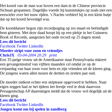
Het koord van de man was boven een dam in de Chinese provincie
Sichuan gespannen. Dagelijks voerde hij kunststukjes op zoals met een
eenwieler over het touw rijden. 's Nachts verbleef hij in een klein hutje
dat op het koord bevestigd was.
De koorddanser begon zijn recordpoging op zes maart en beëindigde
hem gisteren. Met deze daad hoopt hij op een plekje in het Guinness
Book of Records, aangezien het oude record op 25 dagen stond.
Lees dit bericht
Facebook
Twitter
LinkedIn
Moeder stript voor zoon en vriendjes
ChrisJX
03-04-2004 20:29
print
Een 35-jarige vrouw uit de Amerikaanse staat Pennsylvania riskeert
een gevangenisstraf van vijftien maanden cel omdat ze op de
verjaardag van haar zoon voor hem en zijn vrienden uit de kleren ging.
De jongens waren allen tussen de dertien en zestien jaar oud.
De moeder ontkent echter een striptease opgevoerd te hebben. Naar
eigen zeggen had ze het tijdens het feestje veel te druk daarvoor.
Persagentschap AP daarentegen meldt dat de vrouw wel degelijk uit de
kleren ging.
Lees dit bericht
Facebook
Twitter
LinkedIn
Jongen komt om bij spelen in zandberg