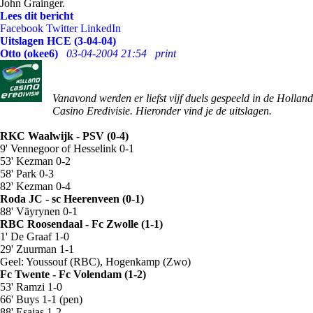
John Grainger.
Lees dit bericht
Facebook
Twitter
LinkedIn
Uitslagen HCE (3-04-04)
Otto (okee6)
03-04-2004 21:54
print
Vanavond werden er liefst vijf duels gespeeld in de Holland
Casino Eredivisie. Hieronder vind je de uitslagen.
RKC Waalwijk - PSV (0-4)
9' Vennegoor of Hesselink 0-1
53' Kezman 0-2
58' Park 0-3
82' Kezman 0-4
Roda JC - sc Heerenveen (0-1)
88' Väyrynen 0-1
RBC Roosendaal - Fc Zwolle (1-1)
1' De Graaf 1-0
29' Zuurman 1-1
Geel: Youssouf (RBC), Hogenkamp (Zwo)
Fc Twente - Fc Volendam (1-2)
53' Ramzi 1-0
66' Buys 1-1 (pen)
88' Esajas 1-2