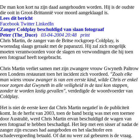
De man kon kort na zijn daad aangehouden worden. Hij is de oudste
die ooit in Groot-Brittannië voor moord aangeklaagd is.
Lees dit bericht
Facebook
Twitter
LinkedIn
Zanger Coldplay beschuldigd van slaan fotograaf
Peter (The_Duce)
03-04-2004 20:48
print
Chris Martin, de zanger van de Britse rockgroep Coldplay, is
woensdag slaags geraakt met de paparazzi. Hij zal zich mogelijk
moeten verantwoorden voor de slagen en verwondingen die hij toen
een fotograaf heeft toegebracht.
Chris Martin verliet samen met zijn zwangere vrouw Gwyneth Paltrow
een Londens restaurant toen het incident zich voordeed.
"Zoals elke
man wiens vrouw zwanger is van een eerste kind, wilde Chris er enkel
voor zorgen dat Gwyneth in alle veiligheid in de taxi kon stappen,
zonder te worden lastig gevallen"
, verdedigde de woordvoerder van
Coldplay.
Het is niet de eerste keer dat Chris Martin negatief in de publiciteit
komt. In de herfst van 2003, toen de band bezig was met een toernee
door Australië, werd Chris Martin ervan beschuldigd de wagen van
een fotograaf te hebben beschadigd. Het liep met een sisser af nadat de
zanger zijn excuses had aangeboden en het slachtofer een
schadevergoeding betaald. Of dat nu weer zal gebeuren is de vraag.