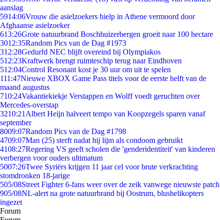
aanslag
59
14:06
Vrouw die asielzoekers hielp in Athene vermoord door
Afghaanse asielzoeker
6
13:26
Grote natuurbrand Boschhuizerbergen groeit naar 100 hectare
30
12:35
Random Pics van de Dag #1973
3
12:28
Gedurfd NEC blijft overeind bij Olympiakos
5
12:23
Kraftwerk brengt ruimteschip terug naar Eindhoven
5
12:04
Control Resonant kost je 30 uur om uit te spelen
1
11:47
Nieuwe XBOX Game Pass titels voor de eerste helft van de
maand augustus
7
10:24
Vakantiekiekje Verstappen en Wolff voedt geruchten over
Mercedes-overstap
32
10:21
Albert Heijn halveert tempo van Koopzegels sparen vanaf
september
80
09:07
Random Pics van de Dag #1798
47
09:07
Man (25) sterft nadat hij lijm als condoom gebruikt
41
08:27
Regering VS geeft scholen die 'genderidentiteit' van kinderen
verbergen voor ouders ultimatum
50
07:26
Twee Syriërs krijgen 11 jaar cel voor brute verkrachting
stomdronken 18-jarige
5
05/08
Street Fighter 6-fans weer over de zeik vanwege nieuwste patch
9
05/08
NL-alert na grote natuurbrand bij Oostrum, blushelikopters
ingezet
Forum
Forum