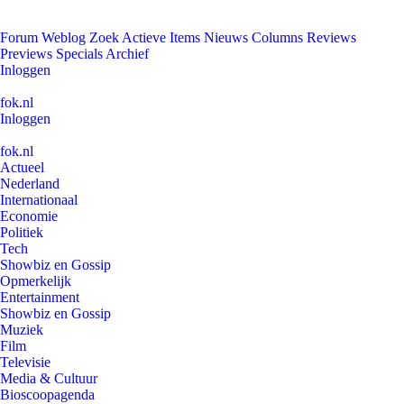
Forum
Weblog
Zoek
Actieve Items
Nieuws
Columns
Reviews
Previews
Specials
Archief
Inloggen
fok.nl
Inloggen
fok.nl
Actueel
Nederland
Internationaal
Economie
Politiek
Tech
Showbiz en Gossip
Opmerkelijk
Entertainment
Showbiz en Gossip
Muziek
Film
Televisie
Media & Cultuur
Bioscoopagenda