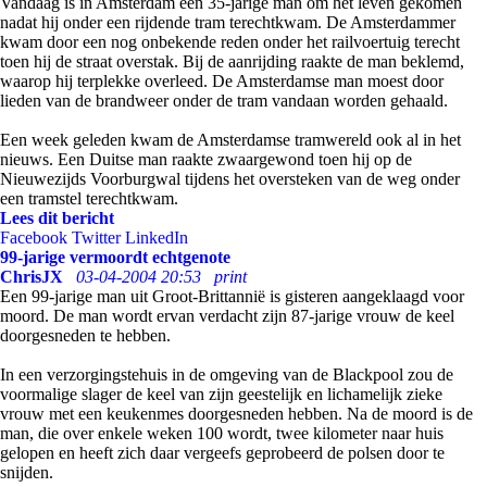
Vandaag is in Amsterdam een 35-jarige man om het leven gekomen
nadat hij onder een rijdende tram terechtkwam. De Amsterdammer
kwam door een nog onbekende reden onder het railvoertuig terecht
toen hij de straat overstak. Bij de aanrijding raakte de man beklemd,
waarop hij terplekke overleed. De Amsterdamse man moest door
lieden van de brandweer onder de tram vandaan worden gehaald.
Een week geleden kwam de Amsterdamse tramwereld ook al in het
nieuws. Een Duitse man raakte zwaargewond toen hij op de
Nieuwezijds Voorburgwal tijdens het oversteken van de weg onder
een tramstel terechtkwam.
Lees dit bericht
Facebook
Twitter
LinkedIn
99-jarige vermoordt echtgenote
ChrisJX
03-04-2004 20:53
print
Een 99-jarige man uit Groot-Brittannië is gisteren aangeklaagd voor
moord. De man wordt ervan verdacht zijn 87-jarige vrouw de keel
doorgesneden te hebben.
In een verzorgingstehuis in de omgeving van de Blackpool zou de
voormalige slager de keel van zijn geestelijk en lichamelijk zieke
vrouw met een keukenmes doorgesneden hebben. Na de moord is de
man, die over enkele weken 100 wordt, twee kilometer naar huis
gelopen en heeft zich daar vergeefs geprobeerd de polsen door te
snijden.