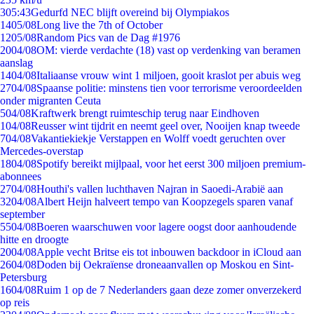
3
05:43
Gedurfd NEC blijft overeind bij Olympiakos
14
05/08
Long live the 7th of October
12
05/08
Random Pics van de Dag #1976
20
04/08
OM: vierde verdachte (18) vast op verdenking van beramen
aanslag
14
04/08
Italiaanse vrouw wint 1 miljoen, gooit kraslot per abuis weg
27
04/08
Spaanse politie: minstens tien voor terrorisme veroordeelden
onder migranten Ceuta
5
04/08
Kraftwerk brengt ruimteschip terug naar Eindhoven
1
04/08
Reusser wint tijdrit en neemt geel over, Nooijen knap tweede
7
04/08
Vakantiekiekje Verstappen en Wolff voedt geruchten over
Mercedes-overstap
18
04/08
Spotify bereikt mijlpaal, voor het eerst 300 miljoen premium-
abonnees
27
04/08
Houthi's vallen luchthaven Najran in Saoedi-Arabië aan
32
04/08
Albert Heijn halveert tempo van Koopzegels sparen vanaf
september
55
04/08
Boeren waarschuwen voor lagere oogst door aanhoudende
hitte en droogte
20
04/08
Apple vecht Britse eis tot inbouwen backdoor in iCloud aan
26
04/08
Doden bij Oekraïense droneaanvallen op Moskou en Sint-
Petersburg
16
04/08
Ruim 1 op de 7 Nederlanders gaan deze zomer onverzekerd
op reis