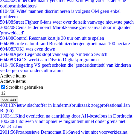
23
04/08
Onderzoek naar flyers met waarschuwing voor 'Israëlische
oorlogsmisdadigers'
81
04/08
'Witte' mannen discrimineren is volgens OM geen enkel
probleem
5
04/08
Street Fighter 6-fans weer over de zeik vanwege nieuwste patch
30
04/08
Ceuta-leider noemt Marokkaanse grensaanval door migranten
'gruweldaad'
5
04/08
Control Resonant kost je 30 uur om uit te spelen
6
04/08
Grote natuurbrand Boschhuizerbergen groeit naar 100 hectare
6
04/08
FOK! was even down
2
04/08
Apex Legends stopt vandaag op Nintendo Switch
6
04/08
XBOX werkt aan Disc to Digital-programma
41
04/08
Regering VS geeft scholen die 'genderidentiteit' van kinderen
verbergen voor ouders ultimatum
Actieve items
Actieve items
Scrollbar gebruiken
opslaan
4
03:13
Nieuw slachtoffer in kindermisbruikzaak zorgprofessional Jan
B. (66)
13
03:11
Kind overleden na aanrijding door AH-bestelbus in Dordrecht
10
02:08
Litouwen vindt opnieuw migrantentunnel onder grens met
Wit-Rusland
29
01:56
Progressieve Democraat El-Sayed wint nipt voorverkiezing