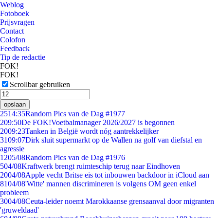
Weblog
Fotoboek
Prijsvragen
Contact
Colofon
Feedback
Tip de redactie
FOK!
FOK!
Scrollbar gebruiken
opslaan
25
14:35
Random Pics van de Dag #1977
2
09:50
De FOK!Voetbalmanager 2026/2027 is begonnen
20
09:23
Tanken in België wordt nóg aantrekkelijker
31
09:07
Dirk sluit supermarkt op de Wallen na golf van diefstal en
agressie
12
05/08
Random Pics van de Dag #1976
5
04/08
Kraftwerk brengt ruimteschip terug naar Eindhoven
20
04/08
Apple vecht Britse eis tot inbouwen backdoor in iCloud aan
81
04/08
'Witte' mannen discrimineren is volgens OM geen enkel
probleem
30
04/08
Ceuta-leider noemt Marokkaanse grensaanval door migranten
'gruweldaad'