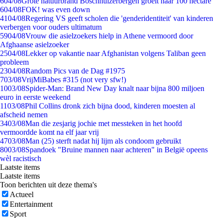
6
04/08
Grote natuurbrand Boschhuizerbergen groeit naar 100 hectare
6
04/08
FOK! was even down
41
04/08
Regering VS geeft scholen die 'genderidentiteit' van kinderen
verbergen voor ouders ultimatum
59
04/08
Vrouw die asielzoekers hielp in Athene vermoord door
Afghaanse asielzoeker
25
04/08
Lekker op vakantie naar Afghanistan volgens Taliban geen
probleem
23
04/08
Random Pics van de Dag #1975
7
03/08
VrijMiBabes #315 (not very sfw!)
10
03/08
Spider-Man: Brand New Day knalt naar bijna 800 miljoen
euro in eerste weekend
11
03/08
Phil Collins dronk zich bijna dood, kinderen moesten al
afscheid nemen
34
03/08
Man die zesjarig jochie met messteken in het hoofd
vermoordde komt na elf jaar vrij
47
03/08
Man (25) sterft nadat hij lijm als condoom gebruikt
80
03/08
Spandoek "Bruine mannen naar achteren" in België opeens
wèl racistisch
Laatste items
Laatste items
Toon berichten uit deze thema's
Actueel
Entertainment
Sport