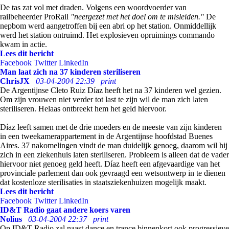
De tas zat vol met draden. Volgens een woordvoerder van
railbeheerder ProRail
"neergezet met het doel om te misleiden."
De
nepbom werd aangetroffen bij een abri op het station. Onmiddellijk
werd het station ontruimd. Het explosieven opruimings commando
kwam in actie.
Lees dit bericht
Facebook
Twitter
LinkedIn
Man laat zich na 37 kinderen steriliseren
ChrisJX
03-04-2004 22:39
print
De Argentijnse Cleto Ruiz Díaz heeft het na 37 kinderen wel gezien.
Om zijn vrouwen niet verder tot last te zijn wil de man zich laten
steriliseren. Helaas ontbreekt hem het geld hiervoor.
Díaz leeft samen met de drie moeders en de meeste van zijn kinderen
in een tweekamerappartement in de Argentijnse hoofdstad Buenes
Aires. 37 nakomelingen vindt de man duidelijk genoeg, daarom wil hij
zich in een ziekenhuis laten steriliseren. Probleem is alleen dat de vader
hiervoor niet genoeg geld heeft. Díaz heeft een afgevaardige van het
provinciale parlement dan ook gevraagd een wetsontwerp in te dienen
dat kostenloze sterilisaties in staatsziekenhuizen mogelijk maakt.
Lees dit bericht
Facebook
Twitter
LinkedIn
ID&T Radio gaat andere koers varen
Nolius
03-04-2004 22:37
print
Op ID&T Radio zal naast dance en trance binnenkort ook progressieve