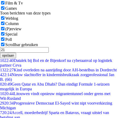
Film & Tv
Games
Toon berichten van deze types
Weblog
Column
(P)review
Special
Poll
Scrollbar gebruiken
opslaan
10
22:40
Datalek bij Bol en de Bijenkorf na cyberaanval op logistiek
partner Ceva
13
22:27
Kind overleden na aanrijding door AH-bestelbus in Dordrecht
4
22:14
Nieuw slachtoffer in kindermisbruikzaak zorgprofessional Jan
B. (66)
0
20:49
Geen Qatar en Abu Dhabi? Dan eindigt Formule 1-seizoen
mogelijk in Europa
10
20:44
Litouwen vindt opnieuw migrantentunnel onder grens met
Wit-Rusland
29
20:34
Progressieve Democraat El-Sayed wint nipt voorverkiezing
Michigan
7
20:24
Accell, moederbedrijf Sparta en Batavus, vraagt uitstel van
betaling aan