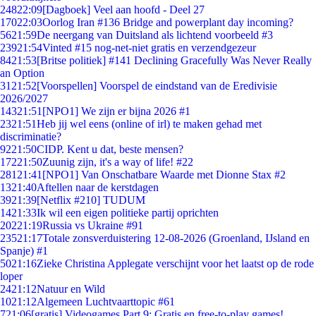
248
22:09
[Dagboek] Veel aan hoofd - Deel 27
170
22:03
Oorlog Iran #136 Bridge and powerplant day incoming?
56
21:59
De neergang van Duitsland als lichtend voorbeeld #3
239
21:54
Vinted #15 nog-net-niet gratis en verzendgezeur
84
21:53
[Britse politiek] #141 Declining Gracefully Was Never Really
an Option
31
21:52
[Voorspellen] Voorspel de eindstand van de Eredivisie
2026/2027
143
21:51
[NPO1] We zijn er bijna 2026 #1
23
21:51
Heb jij wel eens (online of irl) te maken gehad met
discriminatie?
92
21:50
CIDP. Kent u dat, beste mensen?
172
21:50
Zuunig zijn, it's a way of life! #22
281
21:41
[NPO1] Van Onschatbare Waarde met Dionne Stax #2
13
21:40
Aftellen naar de kerstdagen
39
21:39
[Netflix #210] TUDUM
14
21:33
Ik wil een eigen politieke partij oprichten
202
21:19
Russia vs Ukraine #91
235
21:17
Totale zonsverduistering 12-08-2026 (Groenland, IJsland en
Spanje) #1
50
21:16
Zieke Christina Applegate verschijnt voor het laatst op de rode
loper
24
21:12
Natuur en Wild
10
21:12
Algemeen Luchtvaarttopic #61
7
21:06
[gratis] Videogames Part 9: Gratis en free-to-play games!