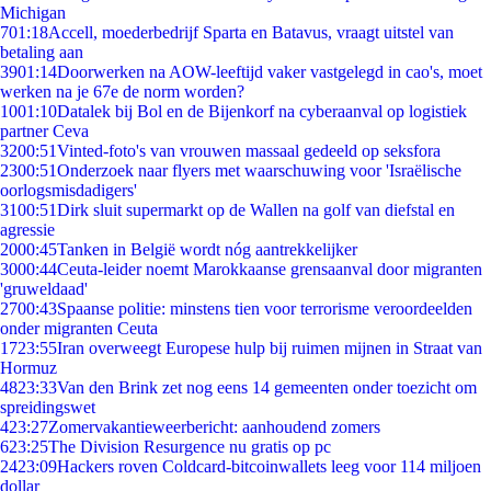
Michigan
7
01:18
Accell, moederbedrijf Sparta en Batavus, vraagt uitstel van
betaling aan
39
01:14
Doorwerken na AOW-leeftijd vaker vastgelegd in cao's, moet
werken na je 67e de norm worden?
10
01:10
Datalek bij Bol en de Bijenkorf na cyberaanval op logistiek
partner Ceva
32
00:51
Vinted-foto's van vrouwen massaal gedeeld op seksfora
23
00:51
Onderzoek naar flyers met waarschuwing voor 'Israëlische
oorlogsmisdadigers'
31
00:51
Dirk sluit supermarkt op de Wallen na golf van diefstal en
agressie
20
00:45
Tanken in België wordt nóg aantrekkelijker
30
00:44
Ceuta-leider noemt Marokkaanse grensaanval door migranten
'gruweldaad'
27
00:43
Spaanse politie: minstens tien voor terrorisme veroordeelden
onder migranten Ceuta
17
23:55
Iran overweegt Europese hulp bij ruimen mijnen in Straat van
Hormuz
48
23:33
Van den Brink zet nog eens 14 gemeenten onder toezicht om
spreidingswet
4
23:27
Zomervakantieweerbericht: aanhoudend zomers
6
23:25
The Division Resurgence nu gratis op pc
24
23:09
Hackers roven Coldcard-bitcoinwallets leeg voor 114 miljoen
dollar