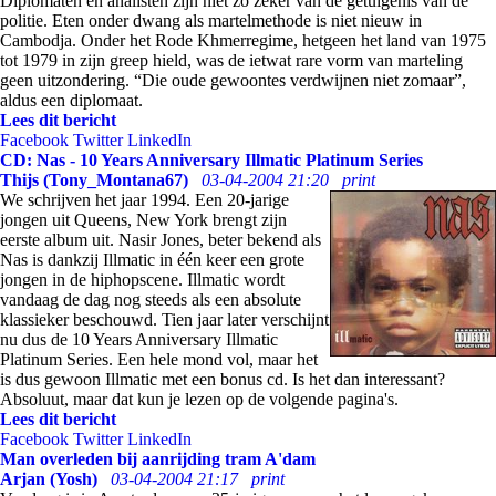
Diplomaten en analisten zijn niet zo zeker van de getuigenis van de
politie. Eten onder dwang als martelmethode is niet nieuw in
Cambodja. Onder het Rode Khmerregime, hetgeen het land van 1975
tot 1979 in zijn greep hield, was de ietwat rare vorm van marteling
geen uitzondering. “Die oude gewoontes verdwijnen niet zomaar”,
aldus een diplomaat.
Lees dit bericht
Facebook
Twitter
LinkedIn
CD: Nas - 10 Years Anniversary Illmatic Platinum Series
Thijs (Tony_Montana67)
03-04-2004 21:20
print
We schrijven het jaar 1994. Een 20-jarige
jongen uit Queens, New York brengt zijn
eerste album uit. Nasir Jones, beter bekend als
Nas is dankzij Illmatic in één keer een grote
jongen in de hiphopscene. Illmatic wordt
vandaag de dag nog steeds als een absolute
klassieker beschouwd. Tien jaar later verschijnt
nu dus de 10 Years Anniversary Illmatic
Platinum Series. Een hele mond vol, maar het
is dus gewoon Illmatic met een bonus cd. Is het dan interessant?
Absoluut, maar dat kun je lezen op de volgende pagina's.
Lees dit bericht
Facebook
Twitter
LinkedIn
Man overleden bij aanrijding tram A'dam
Arjan (Yosh)
03-04-2004 21:17
print