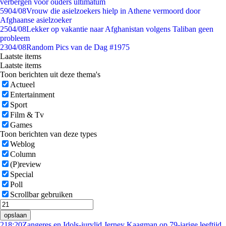
verbergen voor ouders ultimatum
59
04/08
Vrouw die asielzoekers hielp in Athene vermoord door
Afghaanse asielzoeker
25
04/08
Lekker op vakantie naar Afghanistan volgens Taliban geen
probleem
23
04/08
Random Pics van de Dag #1975
Laatste items
Laatste items
Toon berichten uit deze thema's
Actueel
Entertainment
Sport
Film & Tv
Games
Toon berichten van deze types
Weblog
Column
(P)review
Special
Poll
Scrollbar gebruiken
opslaan
2
18:20
Zangeres en Idols-jurylid Jerney Kaagman op 79-jarige leeftijd