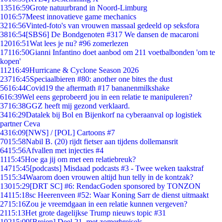
135
16:59
Grote natuurbrand in Noord-Limburg
10
16:57
Meest innovatieve game mechanics
32
16:56
Vinted-foto's van vrouwen massaal gedeeld op seksfora
38
16:54
[SBS6] De Bondgenoten #317 We dansen de macaroni
120
16:51
Wat lees je nu? #96 zomerlezen
171
16:50
Gianni Infantino doet aanbod om 211 voetbalbonden 'om te
kopen'
112
16:49
Hurricane & Cyclone Season 2026
237
16:45
Speciaalbieren #80: another one bites the dust
56
16:44
Covid19 the aftermath #17 bananenmilkshake
6
16:39
Wel eens geprobeerd jou in een relatie te manipuleren?
37
16:38
GGZ heeft mij gezond verklaard.
34
16:29
Datalek bij Bol en Bijenkorf na cyberaanval op logistiek
partner Ceva
43
16:09
[NWS] / [POL] Cartoons #7
70
15:58
Nabil B. (20) rijdt fietser aan tijdens dollemansrit
64
15:56
Afvallen met injecties #4
11
15:45
Hoe ga jij om met een relatiebreuk?
147
15:45
[podcasts] Misdaad podcasts #3 - Twee weken taakstraf
15
15:34
Waarom doen vrouwen altijd hun telly in de kontzak?
130
15:29
[DRT SC] #6: RendacGoden sponsored by TONZON
141
15:18
sc Heerenveen #52: Waar Koning Sarr de dienst uitmaakt
27
15:16
Zou je vreemdgaan in een relatie kunnen vergeven?
21
15:13
Het grote dagelijkse Trump nieuws topic #31
102
15:09
[Breien] Deel 21, met zomerbreisels