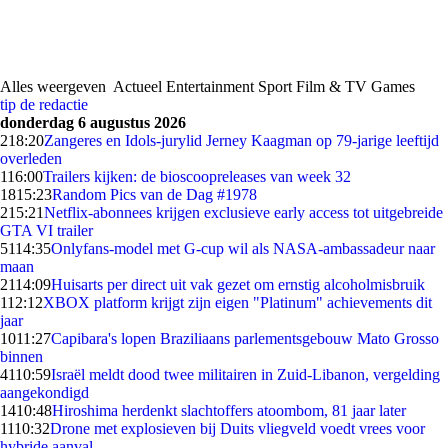
Alles weergeven
Actueel
Entertainment
Sport
Film & TV
Games
tip de redactie
donderdag 6 augustus 2026
2
18:20
Zangeres en Idols-jurylid Jerney Kaagman op 79-jarige leeftijd
overleden
1
16:00
Trailers kijken: de bioscoopreleases van week 32
18
15:23
Random Pics van de Dag #1978
2
15:21
Netflix-abonnees krijgen exclusieve early access tot uitgebreide
GTA VI trailer
51
14:35
Onlyfans-model met G-cup wil als NASA-ambassadeur naar
maan
21
14:09
Huisarts per direct uit vak gezet om ernstig alcoholmisbruik
1
12:12
XBOX platform krijgt zijn eigen "Platinum" achievements dit
jaar
10
11:27
Capibara's lopen Braziliaans parlementsgebouw Mato Grosso
binnen
41
10:59
Israël meldt dood twee militairen in Zuid-Libanon, vergelding
aangekondigd
14
10:48
Hiroshima herdenkt slachtoffers atoombom, 81 jaar later
11
10:32
Drone met explosieven bij Duits vliegveld voedt vrees voor
hybride aanval