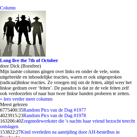
Column
Long live the 7th of October
door Dick (Bornfree)
Mijn laatste columns gingen over links en onder de vele, soms
uitgebreide en inhoudelijke reacties, waren er ook uitgesproken
(radicaal)linkse reacties. Ze vroegen mij om de feiten, altijd weer het
linkse gedram over ‘feiten’. De paradox is dat ze de vele feiten zelf
ook verdoezelen of naar hun twee linkse handen proberen te zetten.
» lees verder
meer columns
Meest gelezen
67754
00:35
Random Pics van de Dag #1977
40239
15:23
Random Pics van de Dag #1978
1632
06:40
Zorgmedewerkster die 's nachts haar vriend bezocht terecht
ontslagen
1538
22:27
Kind overleden na aanrijding door AH-bestelbus in