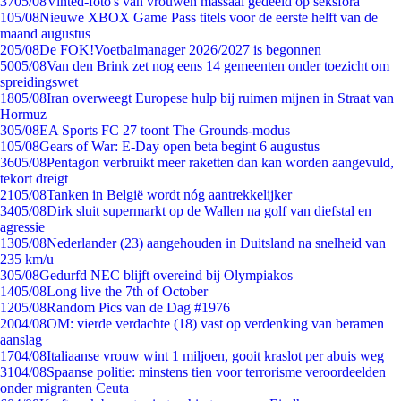
37
05/08
Vinted-foto's van vrouwen massaal gedeeld op seksfora
1
05/08
Nieuwe XBOX Game Pass titels voor de eerste helft van de
maand augustus
2
05/08
De FOK!Voetbalmanager 2026/2027 is begonnen
50
05/08
Van den Brink zet nog eens 14 gemeenten onder toezicht om
spreidingswet
18
05/08
Iran overweegt Europese hulp bij ruimen mijnen in Straat van
Hormuz
3
05/08
EA Sports FC 27 toont The Grounds-modus
1
05/08
Gears of War: E-Day open beta begint 6 augustus
36
05/08
Pentagon verbruikt meer raketten dan kan worden aangevuld,
tekort dreigt
21
05/08
Tanken in België wordt nóg aantrekkelijker
34
05/08
Dirk sluit supermarkt op de Wallen na golf van diefstal en
agressie
13
05/08
Nederlander (23) aangehouden in Duitsland na snelheid van
235 km/u
3
05/08
Gedurfd NEC blijft overeind bij Olympiakos
14
05/08
Long live the 7th of October
12
05/08
Random Pics van de Dag #1976
20
04/08
OM: vierde verdachte (18) vast op verdenking van beramen
aanslag
17
04/08
Italiaanse vrouw wint 1 miljoen, gooit kraslot per abuis weg
31
04/08
Spaanse politie: minstens tien voor terrorisme veroordeelden
onder migranten Ceuta