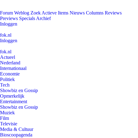
Forum
Weblog
Zoek
Actieve Items
Nieuws
Columns
Reviews
Previews
Specials
Archief
Inloggen
fok.nl
Inloggen
fok.nl
Actueel
Nederland
Internationaal
Economie
Politiek
Tech
Showbiz en Gossip
Opmerkelijk
Entertainment
Showbiz en Gossip
Muziek
Film
Televisie
Media & Cultuur
Bioscoopagenda