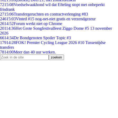
72
15:08
Voedselwaakhond wil dat Efteling stopt met onbeperkt
frisdrank
27
15:06
Transfergeruchten en contractverlenging #83
246
15:03
Vinted #15 nog-net-niet gratis en verzendgezeur
26
14:52
Forum werkt niet op Chrome
201
14:36
Het Grote Songfestivalfeest Ziggo Dome #5 13 november
2026
66
14:34
De Bondgenoten Spoiler Topic #3
179
14:28
FOK! Premier Cycling League 2026 #10 Tussentijdse
transfers
78
14:00
Meer dan 40 uur werken.