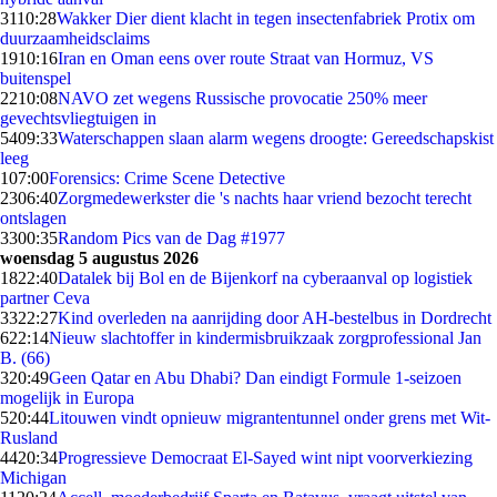
31
10:28
Wakker Dier dient klacht in tegen insectenfabriek Protix om
duurzaamheidsclaims
19
10:16
Iran en Oman eens over route Straat van Hormuz, VS
buitenspel
22
10:08
NAVO zet wegens Russische provocatie 250% meer
gevechtsvliegtuigen in
54
09:33
Waterschappen slaan alarm wegens droogte: Gereedschapskist
leeg
1
07:00
Forensics: Crime Scene Detective
23
06:40
Zorgmedewerkster die 's nachts haar vriend bezocht terecht
ontslagen
33
00:35
Random Pics van de Dag #1977
woensdag 5 augustus 2026
18
22:40
Datalek bij Bol en de Bijenkorf na cyberaanval op logistiek
partner Ceva
33
22:27
Kind overleden na aanrijding door AH-bestelbus in Dordrecht
6
22:14
Nieuw slachtoffer in kindermisbruikzaak zorgprofessional Jan
B. (66)
3
20:49
Geen Qatar en Abu Dhabi? Dan eindigt Formule 1-seizoen
mogelijk in Europa
5
20:44
Litouwen vindt opnieuw migrantentunnel onder grens met Wit-
Rusland
44
20:34
Progressieve Democraat El-Sayed wint nipt voorverkiezing
Michigan