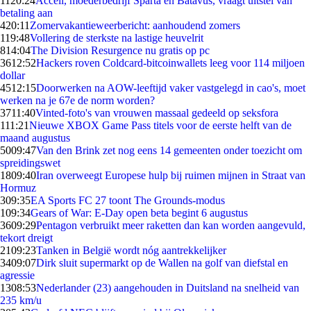
11
20:24
Accell, moederbedrijf Sparta en Batavus, vraagt uitstel van
betaling aan
4
20:11
Zomervakantieweerbericht: aanhoudend zomers
1
19:48
Vollering de sterkste na lastige heuvelrit
8
14:04
The Division Resurgence nu gratis op pc
36
12:52
Hackers roven Coldcard-bitcoinwallets leeg voor 114 miljoen
dollar
45
12:15
Doorwerken na AOW-leeftijd vaker vastgelegd in cao's, moet
werken na je 67e de norm worden?
37
11:40
Vinted-foto's van vrouwen massaal gedeeld op seksfora
1
11:21
Nieuwe XBOX Game Pass titels voor de eerste helft van de
maand augustus
50
09:47
Van den Brink zet nog eens 14 gemeenten onder toezicht om
spreidingswet
18
09:40
Iran overweegt Europese hulp bij ruimen mijnen in Straat van
Hormuz
3
09:35
EA Sports FC 27 toont The Grounds-modus
1
09:34
Gears of War: E-Day open beta begint 6 augustus
36
09:29
Pentagon verbruikt meer raketten dan kan worden aangevuld,
tekort dreigt
21
09:23
Tanken in België wordt nóg aantrekkelijker
34
09:07
Dirk sluit supermarkt op de Wallen na golf van diefstal en
agressie
13
08:53
Nederlander (23) aangehouden in Duitsland na snelheid van
235 km/u