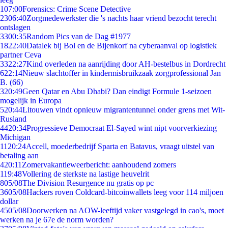
1
07:00
Forensics: Crime Scene Detective
23
06:40
Zorgmedewerkster die 's nachts haar vriend bezocht terecht
ontslagen
33
00:35
Random Pics van de Dag #1977
18
22:40
Datalek bij Bol en de Bijenkorf na cyberaanval op logistiek
partner Ceva
33
22:27
Kind overleden na aanrijding door AH-bestelbus in Dordrecht
6
22:14
Nieuw slachtoffer in kindermisbruikzaak zorgprofessional Jan
B. (66)
3
20:49
Geen Qatar en Abu Dhabi? Dan eindigt Formule 1-seizoen
mogelijk in Europa
5
20:44
Litouwen vindt opnieuw migrantentunnel onder grens met Wit-
Rusland
44
20:34
Progressieve Democraat El-Sayed wint nipt voorverkiezing
Michigan
11
20:24
Accell, moederbedrijf Sparta en Batavus, vraagt uitstel van
betaling aan
4
20:11
Zomervakantieweerbericht: aanhoudend zomers
1
19:48
Vollering de sterkste na lastige heuvelrit
8
05/08
The Division Resurgence nu gratis op pc
36
05/08
Hackers roven Coldcard-bitcoinwallets leeg voor 114 miljoen
dollar
45
05/08
Doorwerken na AOW-leeftijd vaker vastgelegd in cao's, moet
werken na je 67e de norm worden?