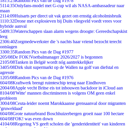
18
15:23
Random Pics van de Dag #1978
51
14:35
Onlyfans-model met G-cup wil als NASA-ambassadeur naar
maan
21
14:09
Huisarts per direct uit vak gezet om ernstig alcoholmisbruik
11
10:32
Drone met explosieven bij Duits vliegveld voedt vrees voor
hybride aanval
54
09:33
Waterschappen slaan alarm wegens droogte: Gereedschapskist
leeg
23
06:40
Zorgmedewerkster die 's nachts haar vriend bezocht terecht
ontslagen
33
00:35
Random Pics van de Dag #1977
2
05/08
De FOK!Voetbalmanager 2026/2027 is begonnen
21
05/08
Tanken in België wordt nóg aantrekkelijker
34
05/08
Dirk sluit supermarkt op de Wallen na golf van diefstal en
agressie
12
05/08
Random Pics van de Dag #1976
6
04/08
Kraftwerk brengt ruimteschip terug naar Eindhoven
20
04/08
Apple vecht Britse eis tot inbouwen backdoor in iCloud aan
81
04/08
'Witte' mannen discrimineren is volgens OM geen enkel
probleem
30
04/08
Ceuta-leider noemt Marokkaanse grensaanval door migranten
'gruweldaad'
6
04/08
Grote natuurbrand Boschhuizerbergen groeit naar 100 hectare
6
04/08
FOK! was even down
41
04/08
Regering VS geeft scholen die 'genderidentiteit' van kinderen