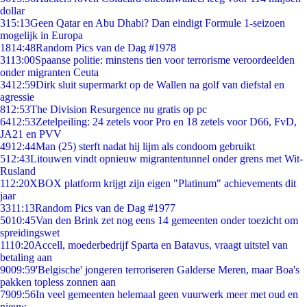
dollar
3
15:13
Geen Qatar en Abu Dhabi? Dan eindigt Formule 1-seizoen
mogelijk in Europa
18
14:48
Random Pics van de Dag #1978
31
13:00
Spaanse politie: minstens tien voor terrorisme veroordeelden
onder migranten Ceuta
34
12:59
Dirk sluit supermarkt op de Wallen na golf van diefstal en
agressie
8
12:53
The Division Resurgence nu gratis op pc
64
12:53
Zetelpeiling: 24 zetels voor Pro en 18 zetels voor D66, FvD,
JA21 en PVV
49
12:44
Man (25) sterft nadat hij lijm als condoom gebruikt
5
12:43
Litouwen vindt opnieuw migrantentunnel onder grens met Wit-
Rusland
1
12:20
XBOX platform krijgt zijn eigen "Platinum" achievements dit
jaar
33
11:13
Random Pics van de Dag #1977
50
10:45
Van den Brink zet nog eens 14 gemeenten onder toezicht om
spreidingswet
11
10:20
Accell, moederbedrijf Sparta en Batavus, vraagt uitstel van
betaling aan
90
09:59
'Belgische' jongeren terroriseren Galderse Meren, maar Boa's
pakken topless zonnen aan
79
09:56
In veel gemeenten helemaal geen vuurwerk meer met oud en
nieuw