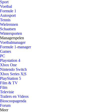
Sport
Voetbal
Formule 1
Autosport
Tennis
Wielrennen
Schaatsen
Wintersporten
Managerspelen
Voetbalmanager
Formule 1-manager
Games
PC
Playstation 4
Xbox One
Nintendo Switch
Xbox Series X|S
PlayStation 5
Film & TV
Film
Televisie
Trailers en Videos
Bioscoopagenda
Forum
Meer