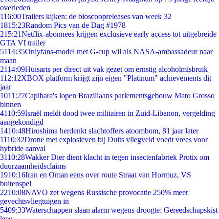
overleden
1
16:00
Trailers kijken: de bioscoopreleases van week 32
18
15:23
Random Pics van de Dag #1978
2
15:21
Netflix-abonnees krijgen exclusieve early access tot uitgebreide
GTA VI trailer
51
14:35
Onlyfans-model met G-cup wil als NASA-ambassadeur naar
maan
21
14:09
Huisarts per direct uit vak gezet om ernstig alcoholmisbruik
1
12:12
XBOX platform krijgt zijn eigen "Platinum" achievements dit
jaar
10
11:27
Capibara's lopen Braziliaans parlementsgebouw Mato Grosso
binnen
41
10:59
Israël meldt dood twee militairen in Zuid-Libanon, vergelding
aangekondigd
14
10:48
Hiroshima herdenkt slachtoffers atoombom, 81 jaar later
11
10:32
Drone met explosieven bij Duits vliegveld voedt vrees voor
hybride aanval
31
10:28
Wakker Dier dient klacht in tegen insectenfabriek Protix om
duurzaamheidsclaims
19
10:16
Iran en Oman eens over route Straat van Hormuz, VS
buitenspel
22
10:08
NAVO zet wegens Russische provocatie 250% meer
gevechtsvliegtuigen in
54
09:33
Waterschappen slaan alarm wegens droogte: Gereedschapskist
leeg