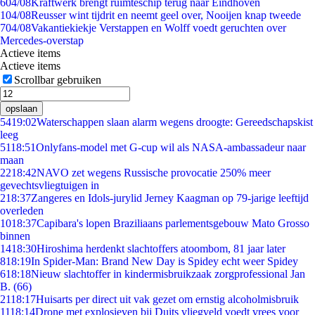
6
04/08
Kraftwerk brengt ruimteschip terug naar Eindhoven
1
04/08
Reusser wint tijdrit en neemt geel over, Nooijen knap tweede
7
04/08
Vakantiekiekje Verstappen en Wolff voedt geruchten over
Mercedes-overstap
Actieve items
Actieve items
Scrollbar gebruiken
opslaan
54
19:02
Waterschappen slaan alarm wegens droogte: Gereedschapskist
leeg
51
18:51
Onlyfans-model met G-cup wil als NASA-ambassadeur naar
maan
22
18:42
NAVO zet wegens Russische provocatie 250% meer
gevechtsvliegtuigen in
2
18:37
Zangeres en Idols-jurylid Jerney Kaagman op 79-jarige leeftijd
overleden
10
18:37
Capibara's lopen Braziliaans parlementsgebouw Mato Grosso
binnen
14
18:30
Hiroshima herdenkt slachtoffers atoombom, 81 jaar later
8
18:19
In Spider-Man: Brand New Day is Spidey echt weer Spidey
6
18:18
Nieuw slachtoffer in kindermisbruikzaak zorgprofessional Jan
B. (66)
21
18:17
Huisarts per direct uit vak gezet om ernstig alcoholmisbruik
11
18:14
Drone met explosieven bij Duits vliegveld voedt vrees voor