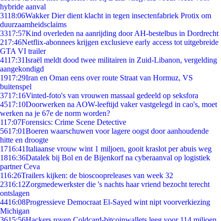
hybride aanval
31
18:06
Wakker Dier dient klacht in tegen insectenfabriek Protix om
duurzaamheidsclaims
33
17:57
Kind overleden na aanrijding door AH-bestelbus in Dordrecht
2
17:46
Netflix-abonnees krijgen exclusieve early access tot uitgebreide
GTA VI trailer
41
17:31
Israël meldt dood twee militairen in Zuid-Libanon, vergelding
aangekondigd
19
17:29
Iran en Oman eens over route Straat van Hormuz, VS
buitenspel
37
17:16
Vinted-foto's van vrouwen massaal gedeeld op seksfora
45
17:10
Doorwerken na AOW-leeftijd vaker vastgelegd in cao's, moet
werken na je 67e de norm worden?
1
17:07
Forensics: Crime Scene Detective
56
17:01
Boeren waarschuwen voor lagere oogst door aanhoudende
hitte en droogte
17
16:41
Italiaanse vrouw wint 1 miljoen, gooit kraslot per abuis weg
18
16:36
Datalek bij Bol en de Bijenkorf na cyberaanval op logistiek
partner Ceva
1
16:26
Trailers kijken: de bioscoopreleases van week 32
23
16:12
Zorgmedewerkster die 's nachts haar vriend bezocht terecht
ontslagen
44
16:08
Progressieve Democraat El-Sayed wint nipt voorverkiezing
Michigan
36
15:56
Hackers roven Coldcard-bitcoinwallets leeg voor 114 miljoen