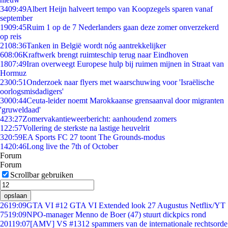
34
09:49
Albert Heijn halveert tempo van Koopzegels sparen vanaf
september
19
09:45
Ruim 1 op de 7 Nederlanders gaan deze zomer onverzekerd
op reis
21
08:36
Tanken in België wordt nóg aantrekkelijker
6
08:06
Kraftwerk brengt ruimteschip terug naar Eindhoven
18
07:49
Iran overweegt Europese hulp bij ruimen mijnen in Straat van
Hormuz
23
00:51
Onderzoek naar flyers met waarschuwing voor 'Israëlische
oorlogsmisdadigers'
30
00:44
Ceuta-leider noemt Marokkaanse grensaanval door migranten
'gruweldaad'
4
23:27
Zomervakantieweerbericht: aanhoudend zomers
1
22:57
Vollering de sterkste na lastige heuvelrit
3
20:59
EA Sports FC 27 toont The Grounds-modus
14
20:46
Long live the 7th of October
Forum
Forum
Scrollbar gebruiken
opslaan
26
19:09
GTA VI #12 GTA VI Extended look 27 Augustus Netflix/YT
75
19:09
NPO-manager Menno de Boer (47) stuurt dickpics rond
201
19:07
[AMV] VS #1312 spammers van de internationale rechtsorde