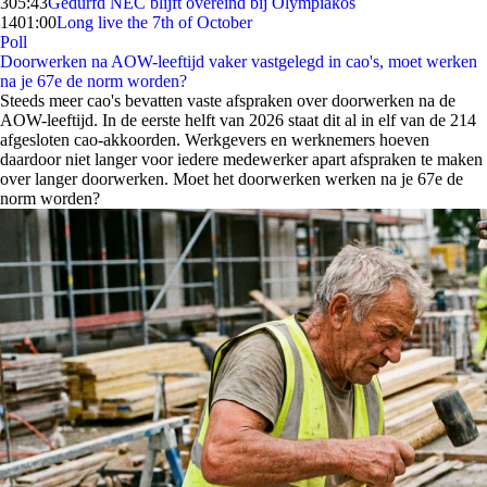
3
05:43
Gedurfd NEC blijft overeind bij Olympiakos
14
01:00
Long live the 7th of October
Poll
Doorwerken na AOW-leeftijd vaker vastgelegd in cao's, moet werken
na je 67e de norm worden?
Steeds meer cao's bevatten vaste afspraken over doorwerken na de
AOW-leeftijd. In de eerste helft van 2026 staat dit al in elf van de 214
afgesloten cao-akkoorden. Werkgevers en werknemers hoeven
daardoor niet langer voor iedere medewerker apart afspraken te maken
over langer doorwerken. Moet het doorwerken werken na je 67e de
norm worden?