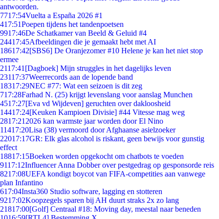
antwoorden.
77
17:54
Vuelta a España 2026 #1
4
17:51
Poepen tijdens het tandenpoetsen
99
17:46
De Schatkamer van Beeld & Geluid #4
244
17:45
Afbeeldingen die je gemaakt hebt met AI
186
17:42
[SBS6] De Oranjezomer #10 Helene je kan het niet stop
ermee
21
17:41
[Dagboek] Mijn struggles in het dagelijks leven
231
17:37
Weerrecords aan de lopende band
183
17:29
NEC #77: Wat een seizoen is dit zeg
7
17:28
Farhad N. (25) krijgt levenslang voor aanslag Munchen
45
17:27
[Eva vd Wijdeven] geruchten over dakloosheid
144
17:24
[Keuken Kampioen Divisie] #44 Vitesse mag weg
28
17:21
2026 kan warmste jaar worden door El Nino
114
17:20
Lisa (38) vermoord door Afghaanse asielzoeker
220
17:17
GR: Elk glas alcohol is riskant, geen bewijs voor gunstig
effect
188
17:15
Boeken worden opgekocht om chatbots te voeden
91
17:12
Influencer Anna Dobber over pestgedrag op gesponsorde reis
82
17:08
UEFA kondigt boycot van FIFA-competities aan vanwege
plan Infantino
6
17:04
Insta360 Studio software, lagging en stotteren
92
17:02
Koopzegels sparen bij AH duurt straks 2x zo lang
218
17:00
[Golf] Centraal #18: Moving day, meestal naar beneden
10
16:59
[RTL4] Bestemming X