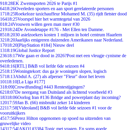
9
18:28
EK Zwemsporten 2026 te Parijs #1
64
18:26
Overleden sporters en aan sport gerelateerde personen
17
18:25
Roekeloze taxichauffeur Mohamed M. (35) rijdt fietster dood
164
18:25
Voorspel hier het warmtegetal van 2026
0
18:24
Vrouwen willen geen man meer #30
219
18:24
De Avondetappe #176 - Met Ellen ten Damme.
85
18:20
30 asielzoekers kosten 1 miljoen in hotel centrum Haarlem
32
18:20
Jaarlijks emigreren duizenden Amerikanen naar Nederland.
170
18:20
[PlayStation #184] Nieuw deel
13
18:19
Global Justice Report
236
18:17
Wie gaan er dood in 2026?Post met een vleugje cynisme de
overledenen.
94
18:16
[RTL] B&B vol liefde 6de seizoen #4
25
18:15
Woningtekort: dus ga je woningen slopen, logisch
57
18:13
Abdul A. (27) als afperser "Fleur" door het leven
101
18:10
[La Liga #177]
3
18:09
[Crowdfunding] #443 Rentestijgingen?
62
18:07
De neergang van Duitsland als lichtend voorbeeld #3
183
18:06
Oorlog Iran #136 Bridge and powerplant day incoming?
120
17:59
Jan B. (66) misbruikt zeker 14 kinderen
221
17:58
[Videoland] B&B vol liefde 6de seizoen #1 voor de
vooruitkijkers
45
17:56
Perez Hilton opgenomen op spoed na uitzenden van
gruwelijke video
143
17:54
[AKQ] #3384 Topic met vragen. En soms goede