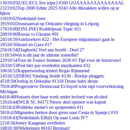
136
19:05
[UEL/ECL live topic] #160 GOAAAAAAAAAAAAAL
232
19:02
Top 2000 Editie 2025 #243 Alle dikzakken willen op je
lijken
118
19:02
Nederland toen
39
19:01
Droneaanval op Oekrains vliegtuig in Leipzig
176
19:00
[ONLINE] Roddelpraat Topic #21
208
19:00
Russia vs Ukraine #91
245
18:59
Asielzoekers #22 : Het Europese migratiepact gaat in
185
18:56
Israel en Gaza #17
256
18:54
[Dagboek] Veel aan hoofd - Deel 27
11
18:54
Wat is dit jaar de ultieme zomerhit?
229
18:54
Tour de France femmes 2026 #3 Tijd voor de borstcrawl
263
18:53
Post hier pas overleden muzikanten #32
106
18:52
Kappersoorlog teistert Regio Rijnmond
145
18:52
[SBS6] Vandaag Inside #136 - Boekje pluggen.
45
18:50
Oorlog in Oekraïne #1318 Drone baby drone
70
18:49
Progressieve Democraat El-Sayed wint nipt voorverkiezing
Michigan
64
18:48
Huisarts doet haar werk onder invloed van alcohol
126
18:44
[WLR SC #417] Nieuw deel openen was kaputt
191
18:43
Politieke meme's en spotprenten #11
58
18:43
Migranten breken door grens naar Ceuta in Spanje,l #10
118
18:43
[Nederlands Elftal] Op naar Louis IV?
22
18:36
Jerney Kaagman overleden
108
18:30
[Wielrennen #616] Brennan!