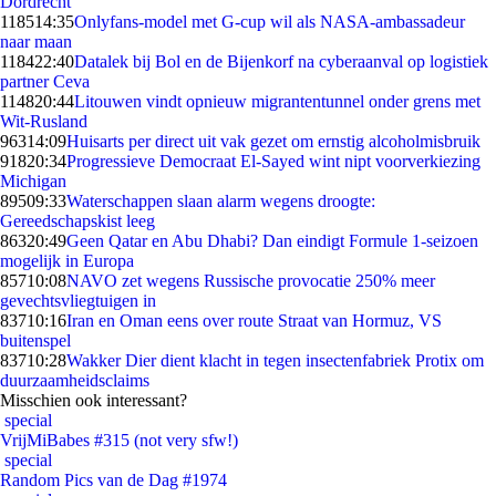
Dordrecht
1185
14:35
Onlyfans-model met G-cup wil als NASA-ambassadeur
naar maan
1184
22:40
Datalek bij Bol en de Bijenkorf na cyberaanval op logistiek
partner Ceva
1148
20:44
Litouwen vindt opnieuw migrantentunnel onder grens met
Wit-Rusland
963
14:09
Huisarts per direct uit vak gezet om ernstig alcoholmisbruik
918
20:34
Progressieve Democraat El-Sayed wint nipt voorverkiezing
Michigan
895
09:33
Waterschappen slaan alarm wegens droogte:
Gereedschapskist leeg
863
20:49
Geen Qatar en Abu Dhabi? Dan eindigt Formule 1-seizoen
mogelijk in Europa
857
10:08
NAVO zet wegens Russische provocatie 250% meer
gevechtsvliegtuigen in
837
10:16
Iran en Oman eens over route Straat van Hormuz, VS
buitenspel
837
10:28
Wakker Dier dient klacht in tegen insectenfabriek Protix om
duurzaamheidsclaims
Misschien ook interessant?
special
VrijMiBabes #315 (not very sfw!)
special
Random Pics van de Dag #1974