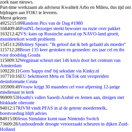
zoek naar nieuws.
Part-time werkzaam als adviseur Kwaliteit Arbo en Milieu, dus tijd om
bijdragen aan FOK! te leveren.
Meest gelezen
49252
15:09
Random Pics van de Dag #1980
1684
09:46
PostNL-bezorger steekt bewoner na ruzie over pakket
1632
12:42
VS: kans op Russische aanval op NAVO-land groeit,
munitietekort wordt probleem
1545
13:26
Britney Spears: "Ik geloof dat ik heb gefaald als moeder"
1157
12:28
Broer 135 keer gestoken en gesneden: zes jaar cel en tbs
voor doodslag Gouda
1150
09:32
Wegpiraat scheurt met 146 km/u door het centrum van
Amsterdam
1092
20:11
Geen 'happy end' bij seksdate via Kinky.nl
1077
10:16
EU bekritiseert Meta en TikTok om verspreiden
desinformatie Ceuta
1059
09:49
Vrouw krijgt 30 maanden cel voor afpersing 12-jarige
misdienaar in kerk
969
09:53
Houthi's vallen Saoedi-Arabië en Jemen aan, dreigen met
blokkade olieroute
940
12:17
RIVM vindt PFAS in al de geteste moedermelk,
borstvoeding blijft advies
849
15:00
Jesus Simulator komt naar Nintendo Switch
736
09:28
Aanhoudende droogte veroorzaakt scheuren in dijken Zuid-
Holland