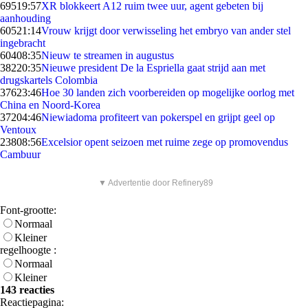
695
19:57
XR blokkeert A12 ruim twee uur, agent gebeten bij
aanhouding
605
21:14
Vrouw krijgt door verwisseling het embryo van ander stel
ingebracht
604
08:35
Nieuw te streamen in augustus
382
20:35
Nieuwe president De la Espriella gaat strijd aan met
drugskartels Colombia
376
23:46
Hoe 30 landen zich voorbereiden op mogelijke oorlog met
China en Noord-Korea
372
04:46
Niewiadoma profiteert van pokerspel en grijpt geel op
Ventoux
238
08:56
Excelsior opent seizoen met ruime zege op promovendus
Cambuur
▼ Advertentie door Refinery89
Font-grootte:
Normaal
Kleiner
regelhoogte :
Normaal
Kleiner
143 reacties
Reactiepagina: