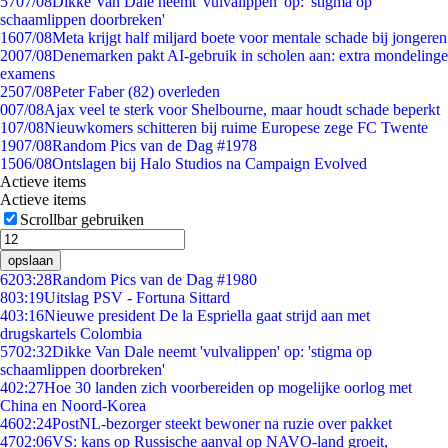
57
07/08
Dikke Van Dale neemt 'vulvalippen' op: 'stigma op
schaamlippen doorbreken'
16
07/08
Meta krijgt half miljard boete voor mentale schade bij jongeren
20
07/08
Denemarken pakt AI-gebruik in scholen aan: extra mondelinge
examens
25
07/08
Peter Faber (82) overleden
0
07/08
Ajax veel te sterk voor Shelbourne, maar houdt schade beperkt
1
07/08
Nieuwkomers schitteren bij ruime Europese zege FC Twente
19
07/08
Random Pics van de Dag #1978
15
06/08
Ontslagen bij Halo Studios na Campaign Evolved
Actieve items
Actieve items
Scrollbar gebruiken
opslaan
62
03:28
Random Pics van de Dag #1980
8
03:19
Uitslag PSV - Fortuna Sittard
4
03:16
Nieuwe president De la Espriella gaat strijd aan met
drugskartels Colombia
57
02:32
Dikke Van Dale neemt 'vulvalippen' op: 'stigma op
schaamlippen doorbreken'
4
02:27
Hoe 30 landen zich voorbereiden op mogelijke oorlog met
China en Noord-Korea
46
02:24
PostNL-bezorger steekt bewoner na ruzie over pakket
47
02:06
VS: kans op Russische aanval op NAVO-land groeit,