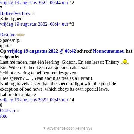
vrijdag 19 augustus 2022, 00:44 uur
#2
7
BufferOverflow
Klinkt goed
vrijdag 19 augustus 2022, 00:44 uur
#3
1
BasOne
Spaceship!
quote:
Op
vrijdag 19 augustus 2022 @ 00:42
schreef
Nounounounou
het
volgende:
Laat me raden, met één leerling: Gideon. En één leraar: Thierry
Ene Willem E. heeft zich aangeboden als leraar.
Schijnt ervaring te hebben met les geven.
Free speech?....... Yeah about as free as a Ferrari!!
Nothing travels faster than the speed of light with the possible
exception of bad news, which obeys its own special laws.
Laboro te salutante
vrijdag 19 augustus 2022, 00:45 uur
#4
8
Otofsap
foto
▼ Advertentie door Refinery89