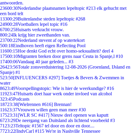
antwoorden.
236
00:30
Nederlandse plaatsnamen lepeltopic #213 elk gehucht met
een bord telt
133
00:29
Buitenlandse steden lepeltopic #268
249
00:28
Voetballers lepel topic #16
67
00:25
Huisarts verkracht vrouw.
8
00:24
Ik krijg hier zweethanden van.
237
00:22
Nederland stevent af op watertekort
5
00:18
Eindhoven heeft eigen Reflecting Pool
116
00:15
Hoe denkt God echt over homo-seksualiteit? deel 4
175
00:10
Migranten breken door grens naar Ceuta in Spanje,l #10
174
00:06
Vandaag 40 jaar geleden... #3
264
23:56
Totale zonsverduistering 12-08-2026 (Groenland, IJsland en
Spanje) #1
5
23:50
[INFLUENCERS #297] Toetjes & Bevers & Zwemmen in
water
86
23:49
Voorspellingstopic: Wie is hier de weerkundige? #16
119
23:47
Huisarts doet haar werk onder invloed van alcohol
3
23:45
Podcasts
187
23:38
[Wielrennen #616] Brennan!
116
23:37
Vrouwen willen geen man meer #30
175
23:31
[WLR SC #417] Nieuw deel openen was kaputt
67
23:29
De neergang van Duitsland als lichtend voorbeeld #3
71
23:23
Teltopic #1567 tel door en door en door....
77
23:22
[IndyCar] #115 We're in Nashville Tennessee