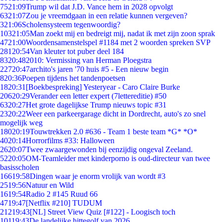
75
21:09
Trump wil dat J.D. Vance hem in 2028 opvolgt
63
21:07
Zou je vreemdgaan in een relatie kunnen vergeven?
3
21:06
Scholensysteem tegenwoordig?
103
21:05
Man zoekt mij en bedreigt mij, nadat ik met zijn zoon sprak
47
21:00
Woordensamenstelspel #1184 met 2 woorden spreken SVP
281
20:54
Van kleuter tot puber deel 184
83
20:48
2010: Vermissing van Herman Ploegstra
227
20:47
archito's jaren '70 huis #5 - Een nieuw begin
8
20:36
Poepen tijdens het tandenpoetsen
18
20:31
[Boekbespreking] Yesteryear - Caro Claire Burke
206
20:29
Verander een letter expert (7lettereditie) #50
63
20:27
Het grote dagelijkse Trump nieuws topic #31
23
20:22
Weer een parkeergarage dicht in Dordrecht, auto's zo snel
mogelijk weg
180
20:19
Touwtrekken 2.0 #636 - Team 1 beste team *G* *O*
40
20:14
Horrorfilms #33: Halloween
26
20:07
Twee zwaargewonden bij eenzijdig ongeval Zeeland.
52
20:05
OM-Teamleider met kinderporno is oud-directeur van twee
basisscholen
166
19:58
Dingen waar je enorm vrolijk van wordt #3
25
19:56
Natuur en Wild
16
19:54
Radio 2 #145 Ruud 66
47
19:47
[Netflix #210] TUDUM
212
19:43
[NL] Street View Quiz [#122] - Loogisch toch
101
19:43
De landelijke hittegolf van 2026