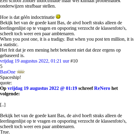
Een school zonder indoctrinatie maar wel klimaat problematiek
onderwijzen strafbaar stellen.
Hoe is dat géén indoctrinatie
Bekijk het van de goede kant Bas, de aivd hoeft straks alleen de
leerlingenlijst op te vragen en opsporing verzocht de klassenfoto's,
scheelt toch weer een paar ambtenaren.
When you post one, it is a tradigy. But when you post ten million, it is
a statistic.
Het feit dat je een mening hebt betekent niet dat deze ergens op
gebaseerd is.
vrijdag 19 augustus 2022, 01:21 uur
#10
5
BasOne
Spaceship!
quote:
Op
vrijdag 19 augustus 2022 @ 01:19
schreef
ReNero
het
volgende:
[..]
Bekijk het van de goede kant Bas, de aivd hoeft straks alleen de
leerlingenlijst op te vragen en opsporing verzocht de klassenfoto's,
scheelt toch weer een paar ambtenaren.
True.