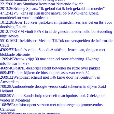
22
15:00
Jesus Simulator komt naar Nintendo Switch
29
13:26
Britney Spears: "Ik geloof dat ik heb gefaald als moeder"
47
12:42
VS: kans op Russische aanval op NAVO-land groeit,
munitietekort wordt probleem
10
12:28
Broer 135 keer gestoken en gesneden: zes jaar cel en tbs voor
doodslag Gouda
20
12:17
RIVM vindt PFAS in al de geteste moedermelk, borstvoeding
blijft advies
55
10:16
EU bekritiseert Meta en TikTok om verspreiden desinformatie
Ceuta
43
09:53
Houthi's vallen Saoedi-Arabië en Jemen aan, dreigen met
blokkade olieroute
12
09:49
Vrouw krijgt 30 maanden cel voor afpersing 12-jarige
misdienaar in kerk
46
09:46
PostNL-bezorger steekt bewoner na ruzie over pakket
6
09:45
Trailers kijken: de bioscoopreleases van week 32
26
09:32
Wegpiraat scheurt met 146 km/u door het centrum van
Amsterdam
7
09:28
Aanhoudende droogte veroorzaakt scheuren in dijken Zuid-
Holland
0
08:59
Van de Zandschulp overleeft matchpoints, ook Griekspoor
verder in Montreal
1
08:56
Excelsior opent seizoen met ruime zege op promovendus
Cambuur
2
08:35
Nieuw te streamen in augustus