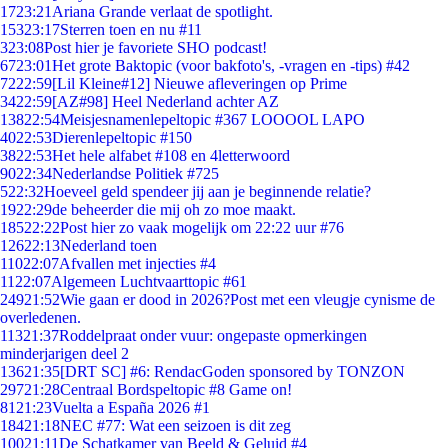
17
23:21
Ariana Grande verlaat de spotlight.
153
23:17
Sterren toen en nu #11
3
23:08
Post hier je favoriete SHO podcast!
67
23:01
Het grote Baktopic (voor bakfoto's, -vragen en -tips) #42
72
22:59
[Lil Kleine#12] Nieuwe afleveringen op Prime
34
22:59
[AZ#98] Heel Nederland achter AZ
138
22:54
Meisjesnamenlepeltopic #367 LOOOOL LAPO
40
22:53
Dierenlepeltopic #150
38
22:53
Het hele alfabet #108 en 4letterwoord
90
22:34
Nederlandse Politiek #725
5
22:32
Hoeveel geld spendeer jij aan je beginnende relatie?
19
22:29
de beheerder die mij oh zo moe maakt.
185
22:22
Post hier zo vaak mogelijk om 22:22 uur #76
126
22:13
Nederland toen
110
22:07
Afvallen met injecties #4
11
22:07
Algemeen Luchtvaarttopic #61
249
21:52
Wie gaan er dood in 2026?Post met een vleugje cynisme de
overledenen.
113
21:37
Roddelpraat onder vuur: ongepaste opmerkingen
minderjarigen deel 2
136
21:35
[DRT SC] #6: RendacGoden sponsored by TONZON
297
21:28
Centraal Bordspeltopic #8 Game on!
81
21:23
Vuelta a España 2026 #1
184
21:18
NEC #77: Wat een seizoen is dit zeg
100
21:11
De Schatkamer van Beeld & Geluid #4