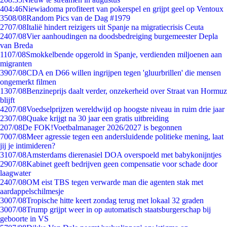
4
04:46
Niewiadoma profiteert van pokerspel en grijpt geel op Ventoux
35
08/08
Random Pics van de Dag #1979
27
07/08
Italië hindert reizigers uit Spanje na migratiecrisis Ceuta
24
07/08
Vier aanhoudingen na doodsbedreiging burgemeester Depla
van Breda
11
07/08
Smokkelbende opgerold in Spanje, verdienden miljoenen aan
migranten
39
07/08
CDA en D66 willen ingrijpen tegen 'gluurbrillen' die mensen
ongemerkt filmen
13
07/08
Benzineprijs daalt verder, onzekerheid over Straat van Hormuz
blijft
42
07/08
Voedselprijzen wereldwijd op hoogste niveau in ruim drie jaar
23
07/08
Quake krijgt na 30 jaar een gratis uitbreiding
2
07/08
De FOK!Voetbalmanager 2026/2027 is begonnen
70
07/08
Meer agressie tegen een andersluidende politieke mening, laat
jij je intimideren?
31
07/08
Amsterdams dierenasiel DOA overspoeld met babykonijntjes
29
07/08
Kabinet geeft bedrijven geen compensatie voor schade door
laagwater
24
07/08
OM eist TBS tegen verwarde man die agenten stak met
aardappelschilmesje
30
07/08
Tropische hitte keert zondag terug met lokaal 32 graden
30
07/08
Trump grijpt weer in op automatisch staatsburgerschap bij
geboorte in VS