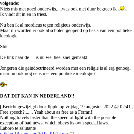
volgende:
Niets mis met goed onderwijs,....was ook niet duur begreep ik
Ik vindt dit in en in triest.
Nu ben ik al mordicus tegen religieus onderwijs.
Maar nu worden er ook al scholen geopend op basis van een politieke
ideologie.
Shit.
De link naar de - - is nu wel heel snel gemaakt.
Jongeren die geïndoctrineerd worden met een religie is al erg genoeg,
maar nu ook nog eens met een politieke ideologie?
DAT DIT KAN IN NEDERLAND!!
[ Bericht gewijzigd door Jippie op vrijdag 19 augustus 2022 @ 02:41 ]
Free speech?....... Yeah about as free as a Ferrari!!
Nothing travels faster than the speed of light with the possible
exception of bad news, which obeys its own special laws.
Laboro te salutante
vrijdag 19 augustus 2022, 01:12 uur
#7