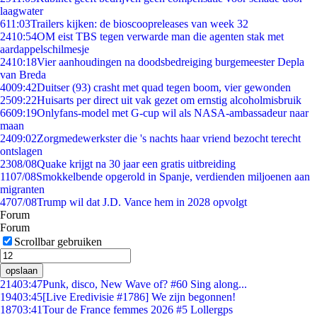
laagwater
6
11:03
Trailers kijken: de bioscoopreleases van week 32
24
10:54
OM eist TBS tegen verwarde man die agenten stak met
aardappelschilmesje
24
10:18
Vier aanhoudingen na doodsbedreiging burgemeester Depla
van Breda
40
09:42
Duitser (93) crasht met quad tegen boom, vier gewonden
25
09:22
Huisarts per direct uit vak gezet om ernstig alcoholmisbruik
66
09:19
Onlyfans-model met G-cup wil als NASA-ambassadeur naar
maan
24
09:02
Zorgmedewerkster die 's nachts haar vriend bezocht terecht
ontslagen
23
08/08
Quake krijgt na 30 jaar een gratis uitbreiding
11
07/08
Smokkelbende opgerold in Spanje, verdienden miljoenen aan
migranten
47
07/08
Trump wil dat J.D. Vance hem in 2028 opvolgt
Forum
Forum
Scrollbar gebruiken
opslaan
214
03:47
Punk, disco, New Wave of? #60 Sing along...
194
03:45
[Live Eredivisie #1786] We zijn begonnen!
187
03:41
Tour de France femmes 2026 #5 Lollergps