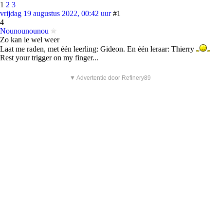
1
2
3
vrijdag 19 augustus 2022, 00:42 uur
#1
4
Nounounounou
Zo kan ie wel weer
Laat me raden, met één leerling: Gideon. En één leraar: Thierry
Rest your trigger on my finger...
▼ Advertentie door Refinery89