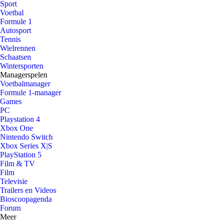
Sport
Voetbal
Formule 1
Autosport
Tennis
Wielrennen
Schaatsen
Wintersporten
Managerspelen
Voetbalmanager
Formule 1-manager
Games
PC
Playstation 4
Xbox One
Nintendo Switch
Xbox Series X|S
PlayStation 5
Film & TV
Film
Televisie
Trailers en Videos
Bioscoopagenda
Forum
Meer