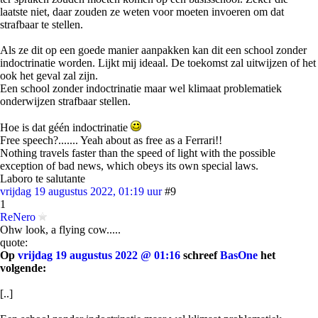
laatste niet, daar zouden ze weten voor moeten invoeren om dat
strafbaar te stellen.
Als ze dit op een goede manier aanpakken kan dit een school zonder
indoctrinatie worden. Lijkt mij ideaal. De toekomst zal uitwijzen of het
ook het geval zal zijn.
Een school zonder indoctrinatie maar wel klimaat problematiek
onderwijzen strafbaar stellen.
Hoe is dat géén indoctrinatie
Free speech?....... Yeah about as free as a Ferrari!!
Nothing travels faster than the speed of light with the possible
exception of bad news, which obeys its own special laws.
Laboro te salutante
vrijdag 19 augustus 2022, 01:19 uur
#9
1
ReNero
Ohw look, a flying cow.....
quote:
Op
vrijdag 19 augustus 2022 @ 01:16
schreef
BasOne
het
volgende:
[..]