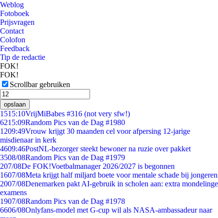
Weblog
Fotoboek
Prijsvragen
Contact
Colofon
Feedback
Tip de redactie
FOK!
FOK!
Scrollbar gebruiken
opslaan
15
15:10
VrijMiBabes #316 (not very sfw!)
62
15:09
Random Pics van de Dag #1980
12
09:49
Vrouw krijgt 30 maanden cel voor afpersing 12-jarige
misdienaar in kerk
46
09:46
PostNL-bezorger steekt bewoner na ruzie over pakket
35
08/08
Random Pics van de Dag #1979
2
07/08
De FOK!Voetbalmanager 2026/2027 is begonnen
16
07/08
Meta krijgt half miljard boete voor mentale schade bij jongeren
20
07/08
Denemarken pakt AI-gebruik in scholen aan: extra mondelinge
examens
19
07/08
Random Pics van de Dag #1978
66
06/08
Onlyfans-model met G-cup wil als NASA-ambassadeur naar