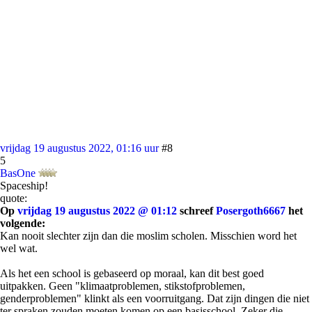
vrijdag 19 augustus 2022, 01:16 uur
#8
5
BasOne
Spaceship!
quote:
Op
vrijdag 19 augustus 2022 @ 01:12
schreef
Posergoth6667
het
volgende:
Kan nooit slechter zijn dan die moslim scholen. Misschien word het
wel wat.
Als het een school is gebaseerd op moraal, kan dit best goed
uitpakken. Geen "klimaatproblemen, stikstofproblemen,
genderproblemen" klinkt als een voorruitgang. Dat zijn dingen die niet
ter spraken zouden moeten komen op een basisschool. Zeker die