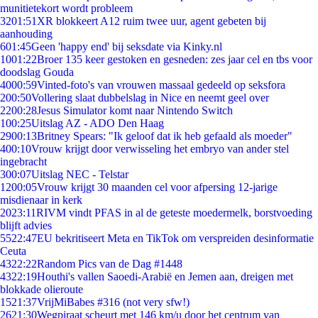
munitietekort wordt probleem
32
01:51
XR blokkeert A12 ruim twee uur, agent gebeten bij
aanhouding
6
01:45
Geen 'happy end' bij seksdate via Kinky.nl
10
01:22
Broer 135 keer gestoken en gesneden: zes jaar cel en tbs voor
doodslag Gouda
40
00:59
Vinted-foto's van vrouwen massaal gedeeld op seksfora
2
00:50
Vollering slaat dubbelslag in Nice en neemt geel over
22
00:28
Jesus Simulator komt naar Nintendo Switch
1
00:25
Uitslag AZ - ADO Den Haag
29
00:13
Britney Spears: "Ik geloof dat ik heb gefaald als moeder"
4
00:10
Vrouw krijgt door verwisseling het embryo van ander stel
ingebracht
3
00:07
Uitslag NEC - Telstar
12
00:05
Vrouw krijgt 30 maanden cel voor afpersing 12-jarige
misdienaar in kerk
20
23:11
RIVM vindt PFAS in al de geteste moedermelk, borstvoeding
blijft advies
55
22:47
EU bekritiseert Meta en TikTok om verspreiden desinformatie
Ceuta
43
22:22
Random Pics van de Dag #1448
43
22:19
Houthi's vallen Saoedi-Arabië en Jemen aan, dreigen met
blokkade olieroute
15
21:37
VrijMiBabes #316 (not very sfw!)
26
21:30
Wegpiraat scheurt met 146 km/u door het centrum van