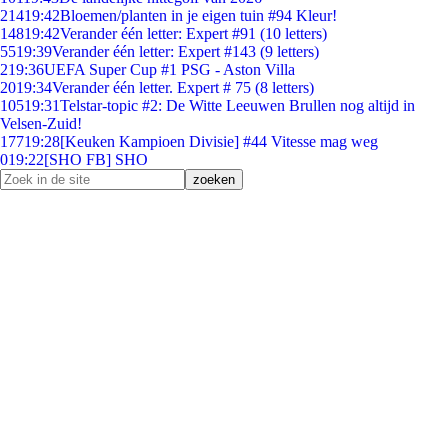
214
19:42
Bloemen/planten in je eigen tuin #94 Kleur!
148
19:42
Verander één letter: Expert #91 (10 letters)
55
19:39
Verander één letter: Expert #143 (9 letters)
2
19:36
UEFA Super Cup #1 PSG - Aston Villa
20
19:34
Verander één letter. Expert # 75 (8 letters)
105
19:31
Telstar-topic #2: De Witte Leeuwen Brullen nog altijd in
Velsen-Zuid!
177
19:28
[Keuken Kampioen Divisie] #44 Vitesse mag weg
0
19:22
[SHO FB] SHO