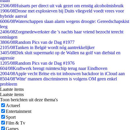
maan
25
06/08
Huisarts per direct uit vak gezet om ernstig alcoholmisbruik
19
06/08
Drone met explosieven bij Duits vliegveld voedt vrees voor
hybride aanval
60
06/08
Waterschappen slaan alarm wegens droogte: Gereedschapskist
leeg
24
06/08
Zorgmedewerkster die 's nachts haar vriend bezocht terecht
ontslagen
38
06/08
Random Pics van de Dag #1977
21
05/08
Tanken in België wordt nóg aantrekkelijker
34
05/08
Dirk sluit supermarkt op de Wallen na golf van diefstal en
agressie
12
05/08
Random Pics van de Dag #1976
6
04/08
Kraftwerk brengt ruimteschip terug naar Eindhoven
20
04/08
Apple vecht Britse eis tot inbouwen backdoor in iCloud aan
85
04/08
'Witte' mannen discrimineren is volgens OM geen enkel
probleem
Laatste items
Laatste items
Toon berichten uit deze thema's
Actueel
Entertainment
Sport
Film & Tv
Games