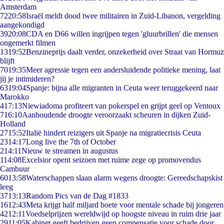
Amsterdam
72
20:58
Israël meldt dood twee militairen in Zuid-Libanon, vergelding
aangekondigd
39
20:08
CDA en D66 willen ingrijpen tegen 'gluurbrillen' die mensen
ongemerkt filmen
13
19:52
Benzineprijs daalt verder, onzekerheid over Straat van Hormuz
blijft
70
19:35
Meer agressie tegen een andersluidende politieke mening, laat
jij je intimideren?
63
19:04
Spanje: bijna alle migranten in Ceuta weer teruggekeerd naar
Marokko
4
17:13
Niewiadoma profiteert van pokerspel en grijpt geel op Ventoux
7
16:10
Aanhoudende droogte veroorzaakt scheuren in dijken Zuid-
Holland
27
15:52
Italië hindert reizigers uit Spanje na migratiecrisis Ceuta
23
14:17
Long live the 7th of October
2
14:11
Nieuw te streamen in augustus
1
14:08
Excelsior opent seizoen met ruime zege op promovendus
Cambuur
60
13:58
Waterschappen slaan alarm wegens droogte: Gereedschapskist
leeg
37
13:13
Random Pics van de Dag #1833
16
12:43
Meta krijgt half miljard boete voor mentale schade bij jongeren
42
12:11
Voedselprijzen wereldwijd op hoogste niveau in ruim drie jaar
29
11:05
Kabinet geeft bedrijven geen compensatie voor schade door