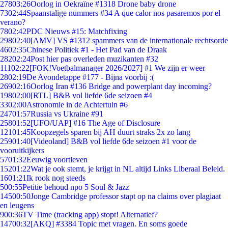
278
03:26
Oorlog in Oekraïne #1318 Drone baby drone
73
02:44
Spaanstalige nummers #34 A que calor nos pasaremos por el
verano?
78
02:42
PDC Nieuws #15: Matchfixing
298
02:40
[AMV] VS #1312 spammers van de internationale rechtsorde
46
02:35
Chinese Politiek #1 - Het Pad van de Draak
282
02:24
Post hier pas overleden muzikanten #32
111
02:22
[FOK!Voetbalmanager 2026/2027] #1 We zijn er weer
28
02:19
De Avondetappe #177 - Bijna voorbij :(
269
02:16
Oorlog Iran #136 Bridge and powerplant day incoming?
198
02:00
[RTL] B&B vol liefde 6de seizoen #4
33
02:00
Astronomie in de Achtertuin #6
247
01:57
Russia vs Ukraine #91
258
01:52
[UFO/UAP] #16 The Age of Disclosure
121
01:45
Koopzegels sparen bij AH duurt straks 2x zo lang
259
01:40
[Videoland] B&B vol liefde 6de seizoen #1 voor de
vooruitkijkers
57
01:32
Eeuwig voortleven
152
01:22
Wat je ook stemt, je krijgt in NL altijd Links Liberaal Beleid.
16
01:21
Ik rook nog steeds
5
00:55
Petitie behoud npo 5 Soul & Jazz
145
00:50
Jonge Cambridge professor stapt op na claims over plagiaat
en leugens
9
00:36
TV Time (tracking app) stopt! Alternatief?
147
00:32
[AKQ] #3384 Topic met vragen. En soms goede