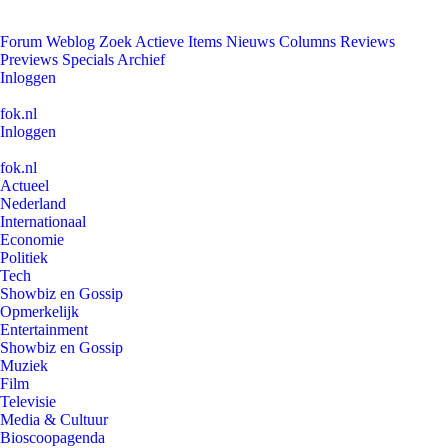
Forum
Weblog
Zoek
Actieve Items
Nieuws
Columns
Reviews
Previews
Specials
Archief
Inloggen
fok.nl
Inloggen
fok.nl
Actueel
Nederland
Internationaal
Economie
Politiek
Tech
Showbiz en Gossip
Opmerkelijk
Entertainment
Showbiz en Gossip
Muziek
Film
Televisie
Media & Cultuur
Bioscoopagenda