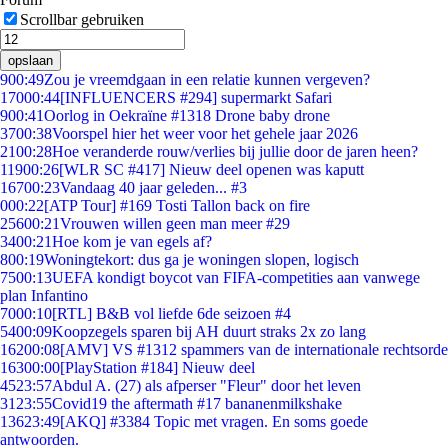
Scrollbar gebruiken
opslaan
9
00:49
Zou je vreemdgaan in een relatie kunnen vergeven?
170
00:44
[INFLUENCERS #294] supermarkt Safari
9
00:41
Oorlog in Oekraïne #1318 Drone baby drone
37
00:38
Voorspel hier het weer voor het gehele jaar 2026
21
00:28
Hoe veranderde rouw/verlies bij jullie door de jaren heen?
119
00:26
[WLR SC #417] Nieuw deel openen was kaputt
167
00:23
Vandaag 40 jaar geleden... #3
0
00:22
[ATP Tour] #169 Tosti Tallon back on fire
256
00:21
Vrouwen willen geen man meer #29
34
00:21
Hoe kom je van egels af?
8
00:19
Woningtekort: dus ga je woningen slopen, logisch
75
00:13
UEFA kondigt boycot van FIFA-competities aan vanwege
plan Infantino
70
00:10
[RTL] B&B vol liefde 6de seizoen #4
54
00:09
Koopzegels sparen bij AH duurt straks 2x zo lang
162
00:08
[AMV] VS #1312 spammers van de internationale rechtsorde
163
00:00
[PlayStation #184] Nieuw deel
45
23:57
Abdul A. (27) als afperser "Fleur" door het leven
31
23:55
Covid19 the aftermath #17 bananenmilkshake
136
23:49
[AKQ] #3384 Topic met vragen. En soms goede
antwoorden.