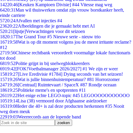
142
20:46
[Keuken Kampioen Divisie] #44 Vitesse mag weg
64
20:31
Man wil thuiswerken omdat zijn vrouw borstkanker heeft,
einde carriere
57
20:24
Afvallen met injecties #4
236
20:22
Afbeeldingen die je gemaakt hebt met AI
5
20:21
[lijstje]Verwachtingen voor dit seizoen
18
20:17
The Grand Tour #5 Nieuwe serie - nieuw trio
167
19:58
Wat is op dit moment volgens jou de meest irritante reclame?
#12
27
19:56
Chinese rechtbank veroordeelt voormalige lokale functionaris
tot dood
68
19:52
Politie grijpt in bij snelwegblokkeerders
69
19:42
[FOK!Voetbalmanager 2026/2027] #1 We zijn er weer
158
19:27
[Live Eredivisie #1784] Dying seconds van het seizoen!
157
19:26
Wat is jullie binnenhuistemperatuur? #81 Horrorzomer
247
19:26
[Centraal] Ruimtevaart / SpaceX #87 Rondje oceaan
186
19:25
Politieke meme's en spotprenten #11
261
19:22
Het enige echte LEGO-topic #45 LEGOOOOOOOOOOO
105
19:14
Lisa (38) vermoord door Afghaanse asielzoeker
163
19:08
Ieder die 40+ is zal deze producten herkennen #35 Nooit
weg doen meuk
229
19:03
Weerrecords aan de lopende band