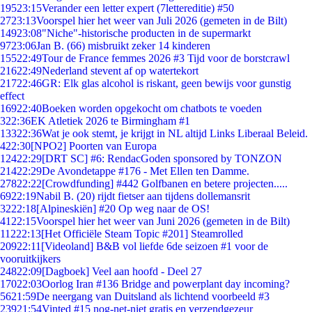
195
23:15
Verander een letter expert (7lettereditie) #50
27
23:13
Voorspel hier het weer van Juli 2026 (gemeten in de Bilt)
149
23:08
"Niche"-historische producten in de supermarkt
97
23:06
Jan B. (66) misbruikt zeker 14 kinderen
155
22:49
Tour de France femmes 2026 #3 Tijd voor de borstcrawl
216
22:49
Nederland stevent af op watertekort
217
22:46
GR: Elk glas alcohol is riskant, geen bewijs voor gunstig
effect
169
22:40
Boeken worden opgekocht om chatbots te voeden
3
22:36
EK Atletiek 2026 te Birmingham #1
133
22:36
Wat je ook stemt, je krijgt in NL altijd Links Liberaal Beleid.
4
22:30
[NPO2] Poorten van Europa
124
22:29
[DRT SC] #6: RendacGoden sponsored by TONZON
214
22:29
De Avondetappe #176 - Met Ellen ten Damme.
278
22:22
[Crowdfunding] #442 Golfbanen en betere projecten.....
69
22:19
Nabil B. (20) rijdt fietser aan tijdens dollemansrit
32
22:18
[Alpineskiën] #20 Op weg naar de OS!
41
22:15
Voorspel hier het weer van Juni 2026 (gemeten in de Bilt)
112
22:13
[Het Officiële Steam Topic #201] Steamrolled
209
22:11
[Videoland] B&B vol liefde 6de seizoen #1 voor de
vooruitkijkers
248
22:09
[Dagboek] Veel aan hoofd - Deel 27
170
22:03
Oorlog Iran #136 Bridge and powerplant day incoming?
56
21:59
De neergang van Duitsland als lichtend voorbeeld #3
239
21:54
Vinted #15 nog-net-niet gratis en verzendgezeur