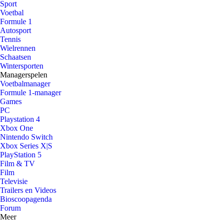
Sport
Voetbal
Formule 1
Autosport
Tennis
Wielrennen
Schaatsen
Wintersporten
Managerspelen
Voetbalmanager
Formule 1-manager
Games
PC
Playstation 4
Xbox One
Nintendo Switch
Xbox Series X|S
PlayStation 5
Film & TV
Film
Televisie
Trailers en Videos
Bioscoopagenda
Forum
Meer