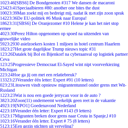
10
23:46
[SBS6] De Bondgenoten #317 We dansen de macaroni
234
23:41
Speciaalbieren #80: another one bites the dust
100
23:39
Man zoekt mij en bedreigt mij, nadat ik met zijn zoon sprak
142
23:36
De EU-politiek #6 Musk naar Europa!
186
23:31
[SBS6] De Oranjezomer #10 Helene je kan het niet stop
ermee
40
23:30
Perez Hilton opgenomen op spoed na uitzenden van
gruwelijke video
59
23:29
30 asielzoekers kosten 1 miljoen in hotel centrum Haarlem
18
23:27
Het grote dagelijkse Trump nieuws topic #31
1
23:26
Datalek bij Bol en Bijenkorf na cyberaanval op logistiek partner
Ceva
1
23:25
Progressieve Democraat El-Sayed wint nipt voorverkiezing
Michigan
2
23:24
Hoe ga jij om met een relatiebreuk?
133
23:23
Verander één letter: Expert #91 (10 letters)
0
23:23
Litouwen vindt opnieuw migrantentunnel onder grens met Wit-
Rusland
12
23:23
Wat is nou een goede jerrycan voor in de auto ?
38
23:20
Zoon(11) onderneemt werkelijk geen reet in de vakantie
49
23:19
[NPO1] Goedenavond Nederland
42
23:18
Verander één letter: Expert #143 (9 letters)
15
23:17
Migranten breken door grens naar Ceuta in Spanje,l #10
10
23:16
Verander één letter. Expert # 75 (8 letters)
51
23:15
Een gezin stichten uit verveling?