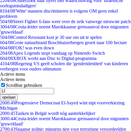
22
04/08
Onderzoek naar flyers met waarschuwing voor 'Israëlische
oorlogsmisdadigers'
81
04/08
'Witte' mannen discrimineren is volgens OM geen enkel
probleem
5
04/08
Street Fighter 6-fans weer over de zeik vanwege nieuwste patch
30
04/08
Ceuta-leider noemt Marokkaanse grensaanval door migranten
'gruweldaad'
5
04/08
Control Resonant kost je 30 uur om uit te spelen
6
04/08
Grote natuurbrand Boschhuizerbergen groeit naar 100 hectare
6
04/08
FOK! was even down
2
04/08
Apex Legends stopt vandaag op Nintendo Switch
6
04/08
XBOX werkt aan Disc to Digital-programma
41
04/08
Regering VS geeft scholen die 'genderidentiteit' van kinderen
verbergen voor ouders ultimatum
Actieve items
Actieve items
Scrollbar gebruiken
opslaan
20
00:49
Progressieve Democraat El-Sayed wint nipt voorverkiezing
Michigan
20
00:45
Tanken in België wordt nóg aantrekkelijker
30
00:44
Ceuta-leider noemt Marokkaanse grensaanval door migranten
'gruweldaad'
27
00:43
Spaanse politie: minstens tien voor terrorisme veroordeelden