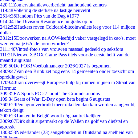
4
20:11
Zomervakantieweerbericht: aanhoudend zomers
1
19:48
Vollering de sterkste na lastige heuvelrit
25
14:35
Random Pics van de Dag #1977
6
14:04
The Division Resurgence nu gratis op pc
24
12:52
Hackers roven Coldcard-bitcoinwallets leeg voor 114 miljoen
dollar
38
12:15
Doorwerken na AOW-leeftijd vaker vastgelegd in cao's, moet
werken na je 67e de norm worden?
31
11:40
Vinted-foto's van vrouwen massaal gedeeld op seksfora
1
11:21
Nieuwe XBOX Game Pass titels voor de eerste helft van de
maand augustus
2
09:50
De FOK!Voetbalmanager 2026/2027 is begonnen
48
09:47
Van den Brink zet nog eens 14 gemeenten onder toezicht om
spreidingswet
17
09:40
Iran overweegt Europese hulp bij ruimen mijnen in Straat van
Hormuz
3
09:35
EA Sports FC 27 toont The Grounds-modus
1
09:34
Gears of War: E-Day open beta begint 6 augustus
36
09:29
Pentagon verbruikt meer raketten dan kan worden aangevuld,
tekort dreigt
20
09:23
Tanken in België wordt nóg aantrekkelijker
30
09:07
Dirk sluit supermarkt op de Wallen na golf van diefstal en
agressie
13
08:53
Nederlander (23) aangehouden in Duitsland na snelheid van
235 km/u