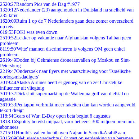
25
20:27
Random Pics van de Dag #1977
13
20:12
Nederlander (23) aangehouden in Duitsland na snelheid van
235 km/u
16
20:09
Ruim 1 op de 7 Nederlanders gaan deze zomer onverzekerd
op reis
6
19:53
FOK! was even down
25
19:52
Lekker op vakantie naar Afghanistan volgens Taliban geen
probleem
81
19:50
'Witte' mannen discrimineren is volgens OM geen enkel
probleem
26
19:49
Doden bij Oekraïense droneaanvallen op Moskou en Sint-
Petersburg
22
19:47
Onderzoek naar flyers met waarschuwing voor 'Israëlische
oorlogsmisdadigers'
30
19:44
Alaska Airlines heeft er genoeg van en zet Christelijke
influencer uit vliegtuig
30
19:37
Dirk sluit supermarkt op de Wallen na golf van diefstal en
agressie
36
19:33
Pentagon verbruikt meer raketten dan kan worden aangevuld,
tekort dreigt
1
18:54
Gears of War: E-Day open beta begint 6 augustus
18
18:16
Spotify bereikt mijlpaal, voor het eerst 300 miljoen premium-
abonnees
27
15:11
Houthi's vallen luchthaven Najran in Saoedi-Arabië aan
20
15:09
OM: vierde verdachte (18) vast op verdenking van beramen