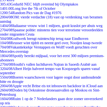
3
05:43
Gedurfd NEC blijft overeind bij Olympiakos
14
01:00
Long live the 7th of October
12
00:54
Random Pics van de Dag #1976
20
04/08
OM: vierde verdachte (18) vast op verdenking van beramen
aanslag
14
04/08
Italiaanse vrouw wint 1 miljoen, gooit kraslot per abuis weg
27
04/08
Spaanse politie: minstens tien voor terrorisme veroordeelden
onder migranten Ceuta
5
04/08
Kraftwerk brengt ruimteschip terug naar Eindhoven
1
04/08
Reusser wint tijdrit en neemt geel over, Nooijen knap tweede
7
04/08
Vakantiekiekje Verstappen en Wolff voedt geruchten over
Mercedes-overstap
18
04/08
Spotify bereikt mijlpaal, voor het eerst 300 miljoen premium-
abonnees
27
04/08
Houthi's vallen luchthaven Najran in Saoedi-Arabië aan
32
04/08
Albert Heijn halveert tempo van Koopzegels sparen vanaf
september
55
04/08
Boeren waarschuwen voor lagere oogst door aanhoudende
hitte en droogte
20
04/08
Apple vecht Britse eis tot inbouwen backdoor in iCloud aan
26
04/08
Doden bij Oekraïense droneaanvallen op Moskou en Sint-
Petersburg
16
04/08
Ruim 1 op de 7 Nederlanders gaan deze zomer onverzekerd
op reis