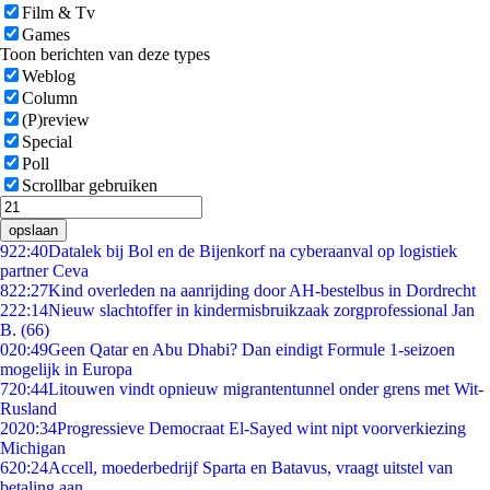
Film & Tv
Games
Toon berichten van deze types
Weblog
Column
(P)review
Special
Poll
Scrollbar gebruiken
opslaan
9
22:40
Datalek bij Bol en de Bijenkorf na cyberaanval op logistiek
partner Ceva
8
22:27
Kind overleden na aanrijding door AH-bestelbus in Dordrecht
2
22:14
Nieuw slachtoffer in kindermisbruikzaak zorgprofessional Jan
B. (66)
0
20:49
Geen Qatar en Abu Dhabi? Dan eindigt Formule 1-seizoen
mogelijk in Europa
7
20:44
Litouwen vindt opnieuw migrantentunnel onder grens met Wit-
Rusland
20
20:34
Progressieve Democraat El-Sayed wint nipt voorverkiezing
Michigan
6
20:24
Accell, moederbedrijf Sparta en Batavus, vraagt uitstel van
betaling aan