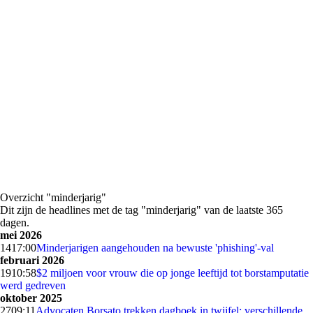
Overzicht "minderjarig"
Dit zijn de headlines met de tag "minderjarig" van de laatste 365
dagen.
mei 2026
14
17:00
Minderjarigen aangehouden na bewuste 'phishing'-val
februari 2026
19
10:58
$2 miljoen voor vrouw die op jonge leeftijd tot borstamputatie
werd gedreven
oktober 2025
27
09:11
Advocaten Borsato trekken dagboek in twijfel: verschillende