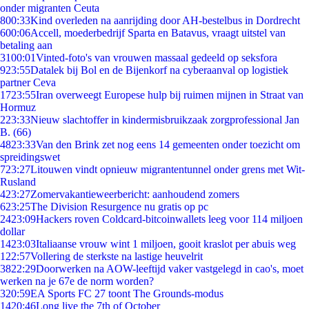
onder migranten Ceuta
8
00:33
Kind overleden na aanrijding door AH-bestelbus in Dordrecht
6
00:06
Accell, moederbedrijf Sparta en Batavus, vraagt uitstel van
betaling aan
31
00:01
Vinted-foto's van vrouwen massaal gedeeld op seksfora
9
23:55
Datalek bij Bol en de Bijenkorf na cyberaanval op logistiek
partner Ceva
17
23:55
Iran overweegt Europese hulp bij ruimen mijnen in Straat van
Hormuz
2
23:33
Nieuw slachtoffer in kindermisbruikzaak zorgprofessional Jan
B. (66)
48
23:33
Van den Brink zet nog eens 14 gemeenten onder toezicht om
spreidingswet
7
23:27
Litouwen vindt opnieuw migrantentunnel onder grens met Wit-
Rusland
4
23:27
Zomervakantieweerbericht: aanhoudend zomers
6
23:25
The Division Resurgence nu gratis op pc
24
23:09
Hackers roven Coldcard-bitcoinwallets leeg voor 114 miljoen
dollar
14
23:03
Italiaanse vrouw wint 1 miljoen, gooit kraslot per abuis weg
1
22:57
Vollering de sterkste na lastige heuvelrit
38
22:29
Doorwerken na AOW-leeftijd vaker vastgelegd in cao's, moet
werken na je 67e de norm worden?
3
20:59
EA Sports FC 27 toont The Grounds-modus
14
20:46
Long live the 7th of October