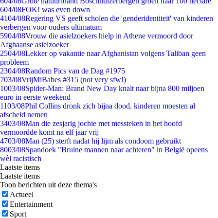
6
04/08
Grote natuurbrand Boschhuizerbergen groeit naar 100 hectare
6
04/08
FOK! was even down
41
04/08
Regering VS geeft scholen die 'genderidentiteit' van kinderen
verbergen voor ouders ultimatum
59
04/08
Vrouw die asielzoekers hielp in Athene vermoord door
Afghaanse asielzoeker
25
04/08
Lekker op vakantie naar Afghanistan volgens Taliban geen
probleem
23
04/08
Random Pics van de Dag #1975
7
03/08
VrijMiBabes #315 (not very sfw!)
10
03/08
Spider-Man: Brand New Day knalt naar bijna 800 miljoen
euro in eerste weekend
11
03/08
Phil Collins dronk zich bijna dood, kinderen moesten al
afscheid nemen
34
03/08
Man die zesjarig jochie met messteken in het hoofd
vermoordde komt na elf jaar vrij
47
03/08
Man (25) sterft nadat hij lijm als condoom gebruikt
80
03/08
Spandoek "Bruine mannen naar achteren" in België opeens
wèl racistisch
Laatste items
Laatste items
Toon berichten uit deze thema's
Actueel
Entertainment
Sport