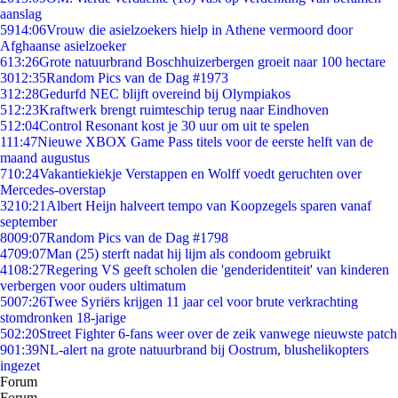
aanslag
59
14:06
Vrouw die asielzoekers hielp in Athene vermoord door
Afghaanse asielzoeker
6
13:26
Grote natuurbrand Boschhuizerbergen groeit naar 100 hectare
30
12:35
Random Pics van de Dag #1973
3
12:28
Gedurfd NEC blijft overeind bij Olympiakos
5
12:23
Kraftwerk brengt ruimteschip terug naar Eindhoven
5
12:04
Control Resonant kost je 30 uur om uit te spelen
1
11:47
Nieuwe XBOX Game Pass titels voor de eerste helft van de
maand augustus
7
10:24
Vakantiekiekje Verstappen en Wolff voedt geruchten over
Mercedes-overstap
32
10:21
Albert Heijn halveert tempo van Koopzegels sparen vanaf
september
80
09:07
Random Pics van de Dag #1798
47
09:07
Man (25) sterft nadat hij lijm als condoom gebruikt
41
08:27
Regering VS geeft scholen die 'genderidentiteit' van kinderen
verbergen voor ouders ultimatum
50
07:26
Twee Syriërs krijgen 11 jaar cel voor brute verkrachting
stomdronken 18-jarige
5
02:20
Street Fighter 6-fans weer over de zeik vanwege nieuwste patch
9
01:39
NL-alert na grote natuurbrand bij Oostrum, blushelikopters
ingezet
Forum
Forum