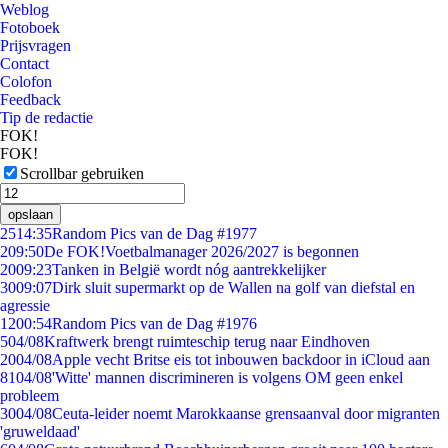
Weblog
Fotoboek
Prijsvragen
Contact
Colofon
Feedback
Tip de redactie
FOK!
FOK!
Scrollbar gebruiken
opslaan
25
14:35
Random Pics van de Dag #1977
2
09:50
De FOK!Voetbalmanager 2026/2027 is begonnen
20
09:23
Tanken in België wordt nóg aantrekkelijker
30
09:07
Dirk sluit supermarkt op de Wallen na golf van diefstal en
agressie
12
00:54
Random Pics van de Dag #1976
5
04/08
Kraftwerk brengt ruimteschip terug naar Eindhoven
20
04/08
Apple vecht Britse eis tot inbouwen backdoor in iCloud aan
81
04/08
'Witte' mannen discrimineren is volgens OM geen enkel
probleem
30
04/08
Ceuta-leider noemt Marokkaanse grensaanval door migranten
'gruweldaad'