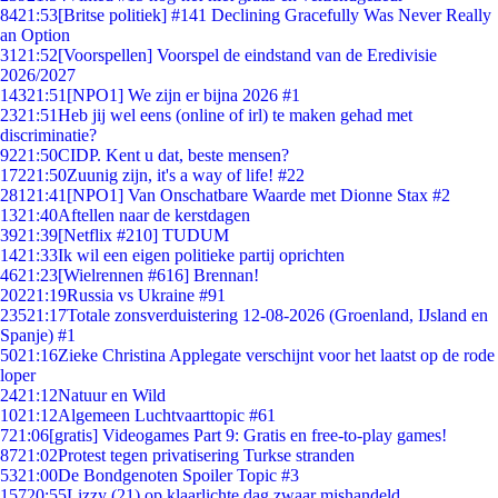
84
21:53
[Britse politiek] #141 Declining Gracefully Was Never Really
an Option
31
21:52
[Voorspellen] Voorspel de eindstand van de Eredivisie
2026/2027
143
21:51
[NPO1] We zijn er bijna 2026 #1
23
21:51
Heb jij wel eens (online of irl) te maken gehad met
discriminatie?
92
21:50
CIDP. Kent u dat, beste mensen?
172
21:50
Zuunig zijn, it's a way of life! #22
281
21:41
[NPO1] Van Onschatbare Waarde met Dionne Stax #2
13
21:40
Aftellen naar de kerstdagen
39
21:39
[Netflix #210] TUDUM
14
21:33
Ik wil een eigen politieke partij oprichten
46
21:23
[Wielrennen #616] Brennan!
202
21:19
Russia vs Ukraine #91
235
21:17
Totale zonsverduistering 12-08-2026 (Groenland, IJsland en
Spanje) #1
50
21:16
Zieke Christina Applegate verschijnt voor het laatst op de rode
loper
24
21:12
Natuur en Wild
10
21:12
Algemeen Luchtvaarttopic #61
7
21:06
[gratis] Videogames Part 9: Gratis en free-to-play games!
87
21:02
Protest tegen privatisering Turkse stranden
53
21:00
De Bondgenoten Spoiler Topic #3
157
20:55
Lizzy (21) op klaarlichte dag zwaar mishandeld