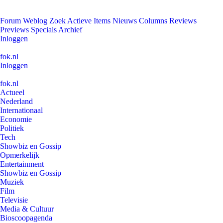
Forum
Weblog
Zoek
Actieve Items
Nieuws
Columns
Reviews
Previews
Specials
Archief
Inloggen
fok.nl
Inloggen
fok.nl
Actueel
Nederland
Internationaal
Economie
Politiek
Tech
Showbiz en Gossip
Opmerkelijk
Entertainment
Showbiz en Gossip
Muziek
Film
Televisie
Media & Cultuur
Bioscoopagenda