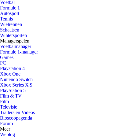
Voetbal
Formule 1
Autosport
Tennis
Wielrennen
Schaatsen
Wintersporten
Managerspelen
Voetbalmanager
Formule 1-manager
Games
PC
Playstation 4
Xbox One
Nintendo Switch
Xbox Series X|S
PlayStation 5
Film & TV
Film
Televisie
Trailers en Videos
Bioscoopagenda
Forum
Meer
Weblog