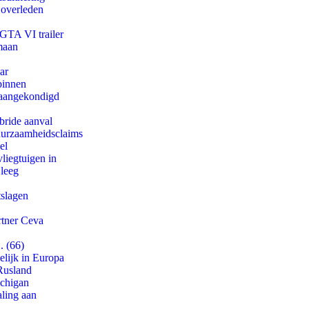
 overleden
 GTA VI trailer
maan
ar
binnen
g aangekondigd
bride aanval
duurzaamheidsclaims
el
iegtuigen in
 leeg
tslagen
rtner Ceva
. (66)
lijk in Europa
Rusland
ichigan
aling aan