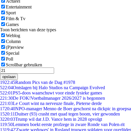
Actueel
Entertainment
Sport
Film & Tv
Games
Toon berichten van deze types
Weblog
Column
(P)review
Special
Poll
Scrollbar gebruiken
opslaan
19
22:45
Random Pics van de Dag #1978
5
22:04
Ontslagen bij Halo Studios na Campaign Evolved
5
22:01
PS5-doos waarschuwt voor einde fysieke games
2
21:30
De FOK!Voetbalmanager 2026/2027 is begonnen
2
21:03
Le Court wint na nerveuze finale, Pieterse derde
17
20:40
NPO-manager Menno de Boer geschorst na dickpic in groeps
15
20:11
Duitser (93) crasht met quad tegen boom, vier gewonden
32
20:03
Trump wil dat J.D. Vance hem in 2028 opvolgt
1
19:50
Lemmen boekt eerste profzege in zware Ronde van Polen-rit
13
19:42
'Zwarte weduwes' in Rusland trouwen soldaten voor overlijden