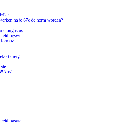
ollar
 werken na je 67e de norm worden?
and augustus
preidingswet
n Hormuz
ekort dreigt
ssie
235 km/u
preidingswet