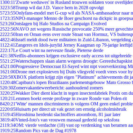
13
00:11
'Zwarte weduwes' in Rusland trouwen soldaten voor overlijden
32
23:58
Trump wil dat J.D. Vance hem in 2028 opvolgt
57
23:55
Onlyfans-model met G-cup wil als NASA-ambassadeur naar 
17
23:35
NPO-manager Menno de Boer geschorst na dickpic in groeps
5
23:26
Ontslagen bij Halo Studios na Campaign Evolved
25
22:56
NAVO zet wegens Russische provocatie 250% meer gevechtsvl
22
22:50
Iran en Oman eens over route Straat van Hormuz, VS buitensp
48
22:46
Israël meldt dood twee militairen in Zuid-Libanon, vergeldin
11
22:41
Zangeres en Idols-jurylid Jerney Kaagman op 79-jarige leeftijd
2
22:17
Le Court wint na nerveuze finale, Pieterse derde
4
21:38
Netflix-abonnees krijgen exclusieve early access tot uitgebreide
55
21:25
Waterschappen slaan alarm wegens droogte: Gereedschapskist
45
21:00
Progressieve Democraat El-Sayed wint nipt voorverkiezing M
16
21:00
Drone met explosieven bij Duits vliegveld voedt vrees voor hy
2
20:58
XBOX platform krijgt zijn eigen "Platinum" achievements dit ja
12
20:48
Capibara's lopen Braziliaans parlementsgebouw Mato Grosso 
5
20:30
Zomervakantieweerbericht: aanhoudend zomers
32
20:25
Wakker Dier dient klacht in tegen insectenfabriek Protix om 
1
20:21
Lemmen boekt eerste profzege in zware Ronde van Polen-rit
84
20:21
'Witte' mannen discrimineren is volgens OM geen enkel probl
22
20:05
Huisarts per direct uit vak gezet om ernstig alcoholmisbruik
15
19:45
Hiroshima herdenkt slachtoffers atoombom, 81 jaar later
38
19:40
Vinted-foto's van vrouwen massaal gedeeld op seksfora
21
19:34
OM: vierde verdachte (18) vast op verdenking van beramen aa
19
19:25
Random Pics van de Dag #1978