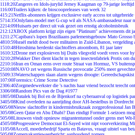
11
18:20
Zangeres en Idols-jurylid Jerney Kaagman op 79-jarige leeftijd
1
16:00
Trailers kijken: de bioscoopreleases van week 32
4
15:21
Netflix-abonnees krijgen exclusieve early access tot uitgebreide
57
14:35
Onlyfans-model met G-cup wil als NASA-ambassadeur naar 
22
14:09
Huisarts per direct uit vak gezet om ernstig alcoholmisbruik
2
12:12
XBOX platform krijgt zijn eigen "Platinum" achievements dit ja
12
11:27
Capibara's lopen Braziliaans parlementsgebouw Mato Grosso 
48
10:59
Israël meldt dood twee militairen in Zuid-Libanon, vergeldin
15
10:48
Hiroshima herdenkt slachtoffers atoombom, 81 jaar later
16
10:32
Drone met explosieven bij Duits vliegveld voedt vrees voor hy
32
10:28
Wakker Dier dient klacht in tegen insectenfabriek Protix om 
22
10:16
Iran en Oman eens over route Straat van Hormuz, VS buitensp
25
10:08
NAVO zet wegens Russische provocatie 250% meer gevechtsvl
55
09:33
Waterschappen slaan alarm wegens droogte: Gereedschapskist
1
07:00
Forensics: Crime Scene Detective
23
06:40
Zorgmedewerkster die 's nachts haar vriend bezocht terecht on
33
06/08
Random Pics van de Dag #1977
18
05/08
Datalek bij Bol en de Bijenkorf na cyberaanval op logistiek pa
34
05/08
Kind overleden na aanrijding door AH-bestelbus in Dordrecht
6
05/08
Nieuw slachtoffer in kindermisbruikzaak zorgprofessional Jan B
3
05/08
Geen Qatar en Abu Dhabi? Dan eindigt Formule 1-seizoen moge
5
05/08
Litouwen vindt opnieuw migrantentunnel onder grens met Wit-
45
05/08
Progressieve Democraat El-Sayed wint nipt voorverkiezing M
11
05/08
Accell, moederbedrijf Sparta en Batavus, vraagt uitstel van bet
5
05/08
Zomervakantieweerbericht: aanhoudend zomers