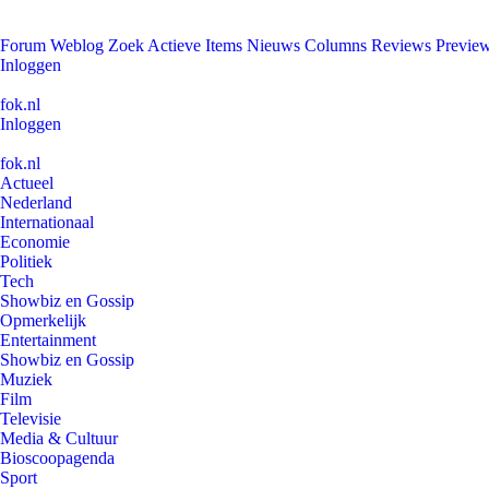
Forum
Weblog
Zoek
Actieve Items
Nieuws
Columns
Reviews
Previe
Inloggen
fok.nl
Inloggen
fok.nl
Actueel
Nederland
Internationaal
Economie
Politiek
Tech
Showbiz en Gossip
Opmerkelijk
Entertainment
Showbiz en Gossip
Muziek
Film
Televisie
Media & Cultuur
Bioscoopagenda
Sport