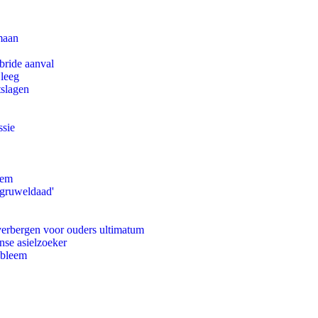
maan
bride aanval
 leeg
tslagen
ssie
eem
'gruweldaad'
 verbergen voor ouders ultimatum
nse asielzoeker
obleem