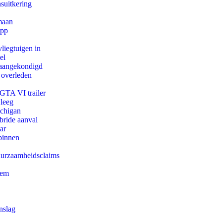
suitkering
maan
app
iegtuigen in
el
g aangekondigd
 overleden
 GTA VI trailer
 leeg
ichigan
bride aanval
ar
binnen
duurzaamheidsclaims
eem
nslag