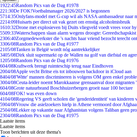
19
22:45
Random Pics van de Dag #1978
2
21:30
De FOK!Voetbalmanager 2026/2027 is begonnen
57
14:35
Onlyfans-model met G-cup wil als NASA-ambassadeur naar 
22
14:09
Huisarts per direct uit vak gezet om ernstig alcoholmisbruik
16
10:32
Drone met explosieven bij Duits vliegveld voedt vrees voor hy
55
09:33
Waterschappen slaan alarm wegens droogte: Gereedschapskist
23
06:40
Zorgmedewerkster die 's nachts haar vriend bezocht terecht on
33
06/08
Random Pics van de Dag #1977
21
05/08
Tanken in België wordt nóg aantrekkelijker
34
05/08
Dirk sluit supermarkt op de Wallen na golf van diefstal en agre
12
05/08
Random Pics van de Dag #1976
6
04/08
Kraftwerk brengt ruimteschip terug naar Eindhoven
20
04/08
Apple vecht Britse eis tot inbouwen backdoor in iCloud aan
84
04/08
'Witte' mannen discrimineren is volgens OM geen enkel probl
30
04/08
Ceuta-leider noemt Marokkaanse grensaanval door migranten 
6
04/08
Grote natuurbrand Boschhuizerbergen groeit naar 100 hectare
6
04/08
FOK! was even down
41
04/08
Regering VS geeft scholen die 'genderidentiteit' van kinderen
59
04/08
Vrouw die asielzoekers hielp in Athene vermoord door Afghaa
25
04/08
Lekker op vakantie naar Afghanistan volgens Taliban geen pr
23
04/08
Random Pics van de Dag #1975
Laatste items
Laatste items
Toon berichten uit deze thema's