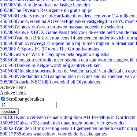
1
05/08
Vollering de sterkste na lastige heuvelrit
8
05/08
The Division Resurgence nu gratis op pc
36
05/08
Hackers roven Coldcard-bitcoinwallets leeg voor 114 miljoen d
45
05/08
Doorwerken na AOW-leeftijd vaker vastgelegd in cao's, moet
38
05/08
Vinted-foto's van vrouwen massaal gedeeld op seksfora
1
05/08
Nieuwe XBOX Game Pass titels voor de eerste helft van de ma
53
05/08
Van den Brink zet nog eens 14 gemeenten onder toezicht om s
18
05/08
Iran overweegt Europese hulp bij ruimen mijnen in Straat va
3
05/08
EA Sports FC 27 toont The Grounds-modus
1
05/08
Gears of War: E-Day open beta begint 6 augustus
36
05/08
Pentagon verbruikt meer raketten dan kan worden aangevuld, t
21
05/08
Tanken in België wordt nóg aantrekkelijker
34
05/08
Dirk sluit supermarkt op de Wallen na golf van diefstal en agre
13
05/08
Nederlander (23) aangehouden in Duitsland na snelheid van 
3
05/08
Gedurfd NEC blijft overeind bij Olympiakos
Actieve items
Actieve items
Scrollbar gebruiken
opslaan
34
01:01
Kind overleden na aanrijding door AH-bestelbus in Dordrecht
15
00:51
Duitser (93) crasht met quad tegen boom, vier gewonden
53
00:28
Van den Brink zet nog eens 14 gemeenten onder toezicht om s
5
00:17
PS5-doos waarschuwt voor einde fysieke games