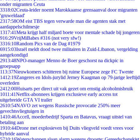
onder migranten Ceuta
33
18:02
Ceuta-leider noemt Marokkaanse grensaanval door migranten
'gruweldaad'
23
17:58
OM eist TBS tegen verwarde man die agenten stak met
aardappelschilmesje
13
17:41
Meta krijgt half miljard boete voor mentale schade bij jongeren
9
16:29
VrijMiBabes #316 (not very sfw!)
33
16:10
Random Pics van de Dag #1979
69
15:03
Israël meldt dood twee militairen in Zuid-Libanon, vergelding
aangekondigd
29
13:48
NPO-manager Menno de Boer geschorst na dickpic in
groepsapp
1
13:37
Nieuwkomers schitteren bij ruime Europese zege FC Twente
14
12:19
Zangeres en Idols-jurylid Jerney Kaagman op 79-jarige leeftijd
overleden
24
12:00
Huisarts per direct uit vak gezet om ernstig alcoholmisbruik
10
11:41
Netflix-abonnees krijgen exclusieve early access tot
uitgebreide GTA VI trailer
26
10:54
NAVO zet wegens Russische provocatie 250% meer
gevechtsvliegtuigen in
14
10:46
Accell, moederbedrijf Sparta en Batavus, vraagt uitstel van
betaling aan
19
10:44
Drone met explosieven bij Duits vliegveld voedt vrees voor
hybride aanval
57
10:16
Waterschappen slaan alarm wegens droogte: Gereedschapskist