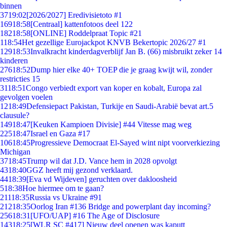
binnen
37
19:02
[2026/2027] Eredivisietoto #1
169
18:58
[Centraal] kattenfotoos deel 122
182
18:58
[ONLINE] Roddelpraat Topic #21
1
18:54
Het gezellige Eurojackpot KNVB Bekertopic 2026/27 #1
129
18:53
Invalkracht kinderdagverblijf Jan B. (66) misbruikt zeker 14
kinderen
276
18:52
Dump hier elke 40+ TOEP die je graag kwijt wil, zonder
restricties 15
31
18:51
Congo verbiedt export van koper en kobalt, Europa zal
gevolgen voelen
12
18:49
Defensiepact Pakistan, Turkije en Saudi-Arabië bevat art.5
clausule?
149
18:47
[Keuken Kampioen Divisie] #44 Vitesse mag weg
225
18:47
Israel en Gaza #17
106
18:45
Progressieve Democraat El-Sayed wint nipt voorverkiezing
Michigan
37
18:45
Trump wil dat J.D. Vance hem in 2028 opvolgt
43
18:40
GGZ heeft mij gezond verklaard.
44
18:39
[Eva vd Wijdeven] geruchten over dakloosheid
5
18:38
Hoe hiermee om te gaan?
211
18:35
Russia vs Ukraine #91
212
18:35
Oorlog Iran #136 Bridge and powerplant day incoming?
256
18:31
[UFO/UAP] #16 The Age of Disclosure
143
18:25
[WLR SC #417] Nieuw deel openen was kaputt