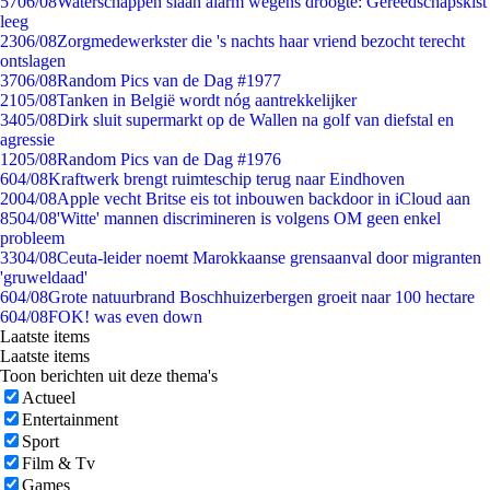
57
06/08
Waterschappen slaan alarm wegens droogte: Gereedschapskist
leeg
23
06/08
Zorgmedewerkster die 's nachts haar vriend bezocht terecht
ontslagen
37
06/08
Random Pics van de Dag #1977
21
05/08
Tanken in België wordt nóg aantrekkelijker
34
05/08
Dirk sluit supermarkt op de Wallen na golf van diefstal en
agressie
12
05/08
Random Pics van de Dag #1976
6
04/08
Kraftwerk brengt ruimteschip terug naar Eindhoven
20
04/08
Apple vecht Britse eis tot inbouwen backdoor in iCloud aan
85
04/08
'Witte' mannen discrimineren is volgens OM geen enkel
probleem
33
04/08
Ceuta-leider noemt Marokkaanse grensaanval door migranten
'gruweldaad'
6
04/08
Grote natuurbrand Boschhuizerbergen groeit naar 100 hectare
6
04/08
FOK! was even down
Laatste items
Laatste items
Toon berichten uit deze thema's
Actueel
Entertainment
Sport
Film & Tv
Games