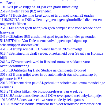
van Breda
19
19:45
Quake krijgt na 30 jaar een gratis uitbreiding
25
19:43
Peter Faber (82) overleden
29
19:41
Tropische hitte keert zondag terug met lokaal 32 graden
11
19:28
CDA en D66 willen ingrijpen tegen 'gluurbrillen' die mensen
ongemerkt filmen
25
19:14
Kabinet geeft bedrijven geen compensatie voor schade door
laagwater
34
19:02
Duitser (93) crasht met quad tegen boom, vier gewonden
51
18:57
Dikke Van Dale neemt 'vulvalippen' op: 'stigma op
schaamlippen doorbreken'
45
18:54
Trump wil dat J.D. Vance hem in 2028 opvolgt
6
18:48
Benzineprijs daalt verder, onzekerheid over Straat van Hormuz
blijft
24
18:41
'Zwarte weduwes' in Rusland trouwen soldaten voor
overlijdensuitkering
15
18:32
Ontslagen bij Halo Studios na Campaign Evolved
30
18:32
Trump grijpt weer in op automatisch staatsburgerschap bij
geboorte in VS
20
18:25
Denemarken pakt AI-gebruik in scholen aan: extra mondelinge
examens
6
18:24
Trailers kijken: de bioscoopreleases van week 32
31
18:19
Amsterdams dierenasiel DOA overspoeld met babykonijntjes
19
18:06
PS5-doos waarschuwt voor einde fysieke games
37
18:02
Spaanse politie: minstens tien voor terrorisme veroordeelden