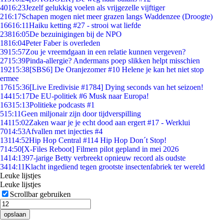
40
16:23
Jezelf gelukkig voelen als vrijgezelle vijftiger
2
16:17
Schapen mogen niet meer grazen langs Waddenzee (Droogte)
166
16:11
Haiku ketting #27 - strooi wat liefde
238
16:05
De bezuinigingen bij de NPO
18
16:04
Peter Faber is overleden
39
15:57
Zou je vreemdgaan in een relatie kunnen vergeven?
27
15:39
Pinda-allergie? Andermans poep slikken helpt misschien
192
15:38
[SBS6] De Oranjezomer #10 Helene je kan het niet stop
ermee
176
15:36
[Live Eredivisie #1784] Dying seconds van het seizoen!
144
15:17
De EU-politiek #6 Musk naar Europa!
163
15:13
Politieke podcasts #1
5
15:11
Geen miljonair zijn door tijdverspilling
141
15:02
Zaken waar je je echt dood aan ergert #17 - Werklui
70
14:53
Afvallen met injecties #4
131
14:52
Hip Hop Central #114 Hip Hop Don´t Stop!
7
14:50
[X-Files Reboot] Filmen pilot gepland in mei 2026
14
14:13
97-jarige Betty verbreekt opnieuw record als oudste
34
14:11
Klacht ingediend tegen grootste insectenfabriek ter wereld
Leuke lijstjes
Leuke lijstjes
Scrollbar gebruiken
opslaan