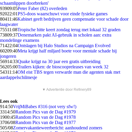
schaamlippen doorbreken'
939
09:05
Peter Faber (82) overleden
920
22:01
PS5-doos waarschuwt voor einde fysieke games
804
11:46
Kabinet geeft bedrijven geen compensatie voor schade door
laagwater
755
11:08
Tropische hitte keert zondag terug met lokaal 32 graden
738
09:37
Denemarken pakt AI-gebruik in scholen aan: extra
mondelinge examens
714
22:04
Ontslagen bij Halo Studios na Campaign Evolved
602
09:40
Meta krijgt half miljard boete voor mentale schade bij
jongeren
569
14:33
Quake krijgt na 30 jaar een gratis uitbreiding
562
05:00
Trailers kijken: de bioscoopreleases van week 32
543
11:14
OM eist TBS tegen verwarde man die agenten stak met
aardappelschilmesje
▼ Advertentie door Refinery89
Lees ook
9
14:50
VrijMiBabes #316 (not very sfw!)
33
14:50
Random Pics van de Dag #1979
19
00:45
Random Pics van de Dag #1978
37
06/08
Random Pics van de Dag #1977
5
05/08
Zomervakantieweerbericht: aanhoudend zomers