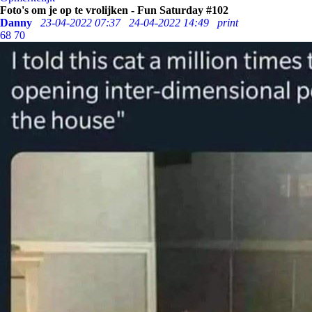
Foto's om je op te vrolijken - Fun Saturday #102
Danny
23-04-2022 07:37
24-04-2022 14:49
print
68
70