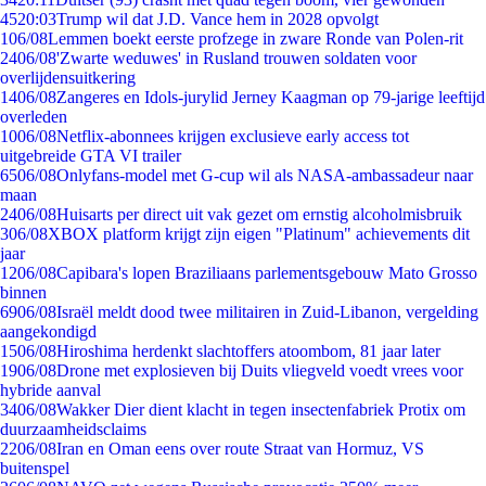
45
20:03
Trump wil dat J.D. Vance hem in 2028 opvolgt
1
06/08
Lemmen boekt eerste profzege in zware Ronde van Polen-rit
24
06/08
'Zwarte weduwes' in Rusland trouwen soldaten voor
overlijdensuitkering
14
06/08
Zangeres en Idols-jurylid Jerney Kaagman op 79-jarige leeftijd
overleden
10
06/08
Netflix-abonnees krijgen exclusieve early access tot
uitgebreide GTA VI trailer
65
06/08
Onlyfans-model met G-cup wil als NASA-ambassadeur naar
maan
24
06/08
Huisarts per direct uit vak gezet om ernstig alcoholmisbruik
3
06/08
XBOX platform krijgt zijn eigen "Platinum" achievements dit
jaar
12
06/08
Capibara's lopen Braziliaans parlementsgebouw Mato Grosso
binnen
69
06/08
Israël meldt dood twee militairen in Zuid-Libanon, vergelding
aangekondigd
15
06/08
Hiroshima herdenkt slachtoffers atoombom, 81 jaar later
19
06/08
Drone met explosieven bij Duits vliegveld voedt vrees voor
hybride aanval
34
06/08
Wakker Dier dient klacht in tegen insectenfabriek Protix om
duurzaamheidsclaims
22
06/08
Iran en Oman eens over route Straat van Hormuz, VS
buitenspel