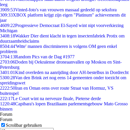
leeg
39
09:53
Vinted-foto's van vrouwen massaal gedeeld op seksfora
3
09:33
XBOX platform krijgt zijn eigen "Platinum" achievements dit
jaar
46
09:22
Progressieve Democraat El-Sayed wint nipt voorverkiezing
Michigan
34
08:18
Wakker Dier dient klacht in tegen insectenfabriek Protix om
duurzaamheidsclaims
85
04:44
'Witte' mannen discrimineren is volgens OM geen enkel
probleem
37
04:13
Random Pics van de Dag #1977
27
03:06
Doden bij Oekraïense droneaanvallen op Moskou en Sint-
Petersburg
34
01:01
Kind overleden na aanrijding door AH-bestelbus in Dordrecht
53
00:28
Van den Brink zet nog eens 14 gemeenten onder toezicht om
spreidingswet
22
22:50
Iran en Oman eens over route Straat van Hormuz, VS
buitenspel
2
22:17
Le Court wint na nerveuze finale, Pieterse derde
12
20:48
Capibara's lopen Braziliaans parlementsgebouw Mato Grosso
binnen
Forum
Forum
Scrollbar gebruiken