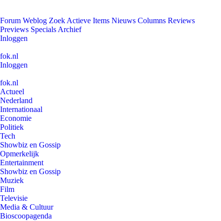
Forum
Weblog
Zoek
Actieve Items
Nieuws
Columns
Reviews
Previews
Specials
Archief
Inloggen
fok.nl
Inloggen
fok.nl
Actueel
Nederland
Internationaal
Economie
Politiek
Tech
Showbiz en Gossip
Opmerkelijk
Entertainment
Showbiz en Gossip
Muziek
Film
Televisie
Media & Cultuur
Bioscoopagenda