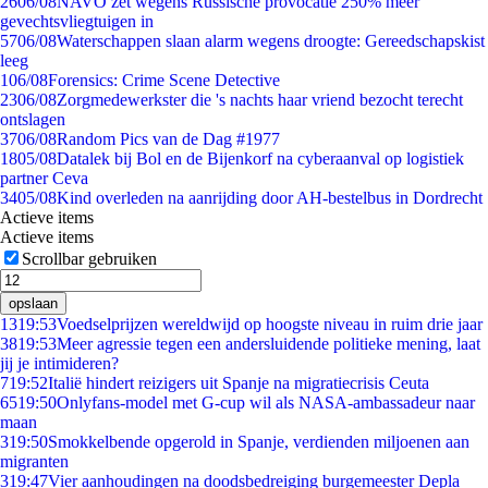
26
06/08
NAVO zet wegens Russische provocatie 250% meer
gevechtsvliegtuigen in
57
06/08
Waterschappen slaan alarm wegens droogte: Gereedschapskist
leeg
1
06/08
Forensics: Crime Scene Detective
23
06/08
Zorgmedewerkster die 's nachts haar vriend bezocht terecht
ontslagen
37
06/08
Random Pics van de Dag #1977
18
05/08
Datalek bij Bol en de Bijenkorf na cyberaanval op logistiek
partner Ceva
34
05/08
Kind overleden na aanrijding door AH-bestelbus in Dordrecht
Actieve items
Actieve items
Scrollbar gebruiken
opslaan
13
19:53
Voedselprijzen wereldwijd op hoogste niveau in ruim drie jaar
38
19:53
Meer agressie tegen een andersluidende politieke mening, laat
jij je intimideren?
7
19:52
Italië hindert reizigers uit Spanje na migratiecrisis Ceuta
65
19:50
Onlyfans-model met G-cup wil als NASA-ambassadeur naar
maan
3
19:50
Smokkelbende opgerold in Spanje, verdienden miljoenen aan
migranten
3
19:47
Vier aanhoudingen na doodsbedreiging burgemeester Depla