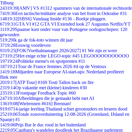
Tilburg
243
19:39
[AMV] VS #1312 spammers van de internationale rechtsorde
74
19:36
Een tactische/militaire analyse van het front in Oekraïne #31
148
19:32
[SBS6] Vandaag Inside #136 - Boekje pluggen.
67
19:31
GTA VI #12 GTA VI Extended look 27 Augustus Netflix/YT
11
19:29
Spaanse kust onder vuur van Portugese oorlogsschepen: 120
gewonden
5
19:29
Ik ga de fok-toto winnen dit jaar
37
19:28
Eeuwig voortleven
93
19:25
[FOK!Voetbalmanager 2026/2027] #1 We zijn er weer
273
19:25
Het enige echte LEGO-topic #45 LEGOOOOOOOOOOO
197
19:24
Politieke meme's en spotprenten #11
187
19:21
Tour de France femmes 2026 #4 op de Ventoux
14
19:18
Miljarden naar Europese AI-start-ups: Nederland profiteert
flink mee
20
19:17
[ATP Tour] #169 Tosti Tallon back on fire
23
19:14
Op vakantie met (kleine) kinderen #30
235
19:13
Frontpage Feedback Topic #60
247
19:10
Afbeeldingen die je gemaakt hebt met AI
136
19:08
[Wielrennen #616] Brennan!
9
19:07
14-jarige leerling Thailand schiet grootouders en leraren dood
252
19:06
Totale zonsverduistering 12-08-2026 (Groenland, IJsland en
Spanje) #1
14
19:06
Prijs Bar le duc rood in het buitenland
22
19:05
Capibara's wandelen doodleuk het Braziliaanse parlement