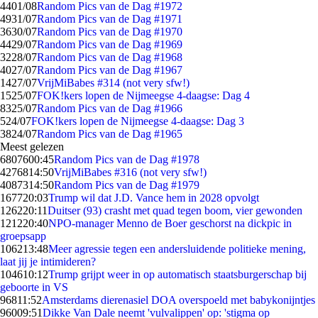
44
01/08
Random Pics van de Dag #1972
49
31/07
Random Pics van de Dag #1971
36
30/07
Random Pics van de Dag #1970
44
29/07
Random Pics van de Dag #1969
32
28/07
Random Pics van de Dag #1968
40
27/07
Random Pics van de Dag #1967
14
27/07
VrijMiBabes #314 (not very sfw!)
15
25/07
FOK!kers lopen de Nijmeegse 4-daagse: Dag 4
83
25/07
Random Pics van de Dag #1966
5
24/07
FOK!kers lopen de Nijmeegse 4-daagse: Dag 3
38
24/07
Random Pics van de Dag #1965
Meest gelezen
68076
00:45
Random Pics van de Dag #1978
42768
14:50
VrijMiBabes #316 (not very sfw!)
40873
14:50
Random Pics van de Dag #1979
1677
20:03
Trump wil dat J.D. Vance hem in 2028 opvolgt
1262
20:11
Duitser (93) crasht met quad tegen boom, vier gewonden
1212
20:40
NPO-manager Menno de Boer geschorst na dickpic in
groepsapp
1062
13:48
Meer agressie tegen een andersluidende politieke mening,
laat jij je intimideren?
1046
10:12
Trump grijpt weer in op automatisch staatsburgerschap bij
geboorte in VS
968
11:52
Amsterdams dierenasiel DOA overspoeld met babykonijntjes
960
09:51
Dikke Van Dale neemt 'vulvalippen' op: 'stigma op