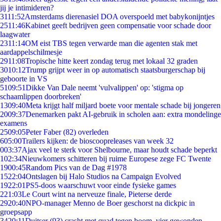
jij je intimideren?
31
11:52
Amsterdams dierenasiel DOA overspoeld met babykonijntjes
25
11:46
Kabinet geeft bedrijven geen compensatie voor schade door
laagwater
23
11:14
OM eist TBS tegen verwarde man die agenten stak met
aardappelschilmesje
29
11:08
Tropische hitte keert zondag terug met lokaal 32 graden
30
10:12
Trump grijpt weer in op automatisch staatsburgerschap bij
geboorte in VS
51
09:51
Dikke Van Dale neemt 'vulvalippen' op: 'stigma op
schaamlippen doorbreken'
13
09:40
Meta krijgt half miljard boete voor mentale schade bij jongeren
20
09:37
Denemarken pakt AI-gebruik in scholen aan: extra mondelinge
examens
25
09:05
Peter Faber (82) overleden
6
05:00
Trailers kijken: de bioscoopreleases van week 32
0
03:37
Ajax veel te sterk voor Shelbourne, maar houdt schade beperkt
1
02:34
Nieuwkomers schitteren bij ruime Europese zege FC Twente
19
00:45
Random Pics van de Dag #1978
15
22:04
Ontslagen bij Halo Studios na Campaign Evolved
19
22:01
PS5-doos waarschuwt voor einde fysieke games
2
21:03
Le Court wint na nerveuze finale, Pieterse derde
29
20:40
NPO-manager Menno de Boer geschorst na dickpic in
groepsapp
34
20:11
Duitser (93) crasht met quad tegen boom, vier gewonden