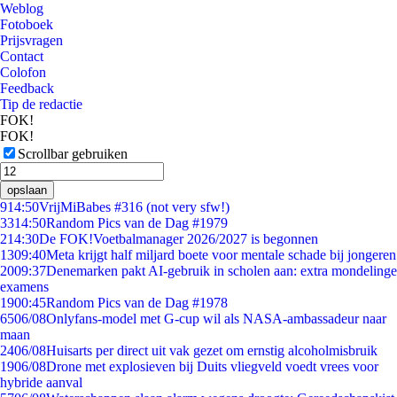
Weblog
Fotoboek
Prijsvragen
Contact
Colofon
Feedback
Tip de redactie
FOK!
FOK!
Scrollbar gebruiken
opslaan
9
14:50
VrijMiBabes #316 (not very sfw!)
33
14:50
Random Pics van de Dag #1979
2
14:30
De FOK!Voetbalmanager 2026/2027 is begonnen
13
09:40
Meta krijgt half miljard boete voor mentale schade bij jongeren
20
09:37
Denemarken pakt AI-gebruik in scholen aan: extra mondelinge
examens
19
00:45
Random Pics van de Dag #1978
65
06/08
Onlyfans-model met G-cup wil als NASA-ambassadeur naar
maan
24
06/08
Huisarts per direct uit vak gezet om ernstig alcoholmisbruik
19
06/08
Drone met explosieven bij Duits vliegveld voedt vrees voor
hybride aanval