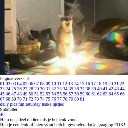
Paginaoverzicht
01
02
03
04
05
06
07
08
09
10
11
12
13
14
15
16
17
18
19
20
21
22
23
24
25
26
27
28
29
30
31
32
33
34
35
36
37
38
39
40
41
42
43
44
45
46
47
48
49
50
51
52
53
54
55
56
57
58
59
60
61
62
63
64
65
66
67
68
69
70
71
72
73
74
75
76
77
78
79
80
81
daily pics
fun saturday
leuke lijstjes
Submitter:
40
Help ons; deel dit item als je het leuk vond
Heb je een leuk of interessant bericht gevonden dat je graag op FOK!