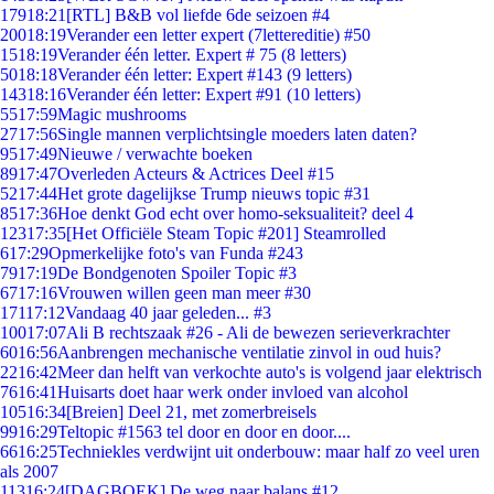
179
18:21
[RTL] B&B vol liefde 6de seizoen #4
200
18:19
Verander een letter expert (7lettereditie) #50
15
18:19
Verander één letter. Expert # 75 (8 letters)
50
18:18
Verander één letter: Expert #143 (9 letters)
143
18:16
Verander één letter: Expert #91 (10 letters)
55
17:59
Magic mushrooms
27
17:56
Single mannen verplichtsingle moeders laten daten?
95
17:49
Nieuwe / verwachte boeken
89
17:47
Overleden Acteurs & Actrices Deel #15
52
17:44
Het grote dagelijkse Trump nieuws topic #31
85
17:36
Hoe denkt God echt over homo-seksualiteit? deel 4
123
17:35
[Het Officiële Steam Topic #201] Steamrolled
6
17:29
Opmerkelijke foto's van Funda #243
79
17:19
De Bondgenoten Spoiler Topic #3
67
17:16
Vrouwen willen geen man meer #30
171
17:12
Vandaag 40 jaar geleden... #3
100
17:07
Ali B rechtszaak #26 - Ali de bewezen serieverkrachter
60
16:56
Aanbrengen mechanische ventilatie zinvol in oud huis?
22
16:42
Meer dan helft van verkochte auto's is volgend jaar elektrisch
76
16:41
Huisarts doet haar werk onder invloed van alcohol
105
16:34
[Breien] Deel 21, met zomerbreisels
99
16:29
Teltopic #1563 tel door en door en door....
66
16:25
Techniekles verdwijnt uit onderbouw: maar half zo veel uren
als 2007
113
16:24
[DAGBOEK] De weg naar balans #12