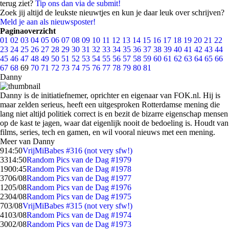
terug ziet?
Tip ons dan via de submit!
Zoek jij altijd de leukste nieuwtjes en kun je daar leuk over schrijven?
Meld je aan als nieuwsposter!
Paginaoverzicht
01
02
03
04
05
06
07
08
09
10
11
12
13
14
15
16
17
18
19
20
21
22
23
24
25
26
27
28
29
30
31
32
33
34
35
36
37
38
39
40
41
42
43
44
45
46
47
48
49
50
51
52
53
54
55
56
57
58
59
60
61
62
63
64
65
66
67
68
69
70
71
72
73
74
75
76
77
78
79
80
81
Danny
Danny is de initiatiefnemer, oprichter en eigenaar van FOK.nl. Hij is
maar zelden serieus, heeft een uitgesproken Rotterdamse mening die
lang niet altijd politiek correct is en bezit de bizarre eigenschap mensen
op de kast te jagen, waar dat eigenlijk nooit de bedoeling is. Houdt van
films, series, tech en gamen, en wil vooral nieuws met een mening.
Meer van Danny
9
14:50
VrijMiBabes #316 (not very sfw!)
33
14:50
Random Pics van de Dag #1979
19
00:45
Random Pics van de Dag #1978
37
06/08
Random Pics van de Dag #1977
12
05/08
Random Pics van de Dag #1976
23
04/08
Random Pics van de Dag #1975
7
03/08
VrijMiBabes #315 (not very sfw!)
41
03/08
Random Pics van de Dag #1974
30
02/08
Random Pics van de Dag #1973