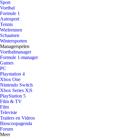
Sport
Voetbal
Formule 1
Autosport
Tennis
Wielrennen
Schaatsen
Wintersporten
Managerspelen
Voetbalmanager
Formule 1-manager
Games
PC
Playstation 4
Xbox One
Nintendo Switch
Xbox Series X|S
PlayStation 5
Film & TV
Film
Televisie
Trailers en Videos
Bioscoopagenda
Forum
Meer