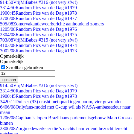
9
14:50
VrijMiBabes #316 (not very sfw!)
33
14:50
Random Pics van de Dag #1979
19
00:45
Random Pics van de Dag #1978
37
06/08
Random Pics van de Dag #1977
5
05/08
Zomervakantieweerbericht: aanhoudend zomers
12
05/08
Random Pics van de Dag #1976
23
04/08
Random Pics van de Dag #1975
7
03/08
VrijMiBabes #315 (not very sfw!)
41
03/08
Random Pics van de Dag #1974
30
02/08
Random Pics van de Dag #1973
Opmerkelijk
Opmerkelijk
Scrollbar gebruiken
opslaan
9
14:50
VrijMiBabes #316 (not very sfw!)
33
14:50
Random Pics van de Dag #1979
19
00:45
Random Pics van de Dag #1978
34
20:11
Duitser (93) crasht met quad tegen boom, vier gewonden
64
06/08
Onlyfans-model met G-cup wil als NASA-ambassadeur naar
maan
12
06/08
Capibara's lopen Braziliaans parlementsgebouw Mato Grosso
binnen
23
06/08
Zorgmedewerkster die 's nachts haar vriend bezocht terecht
ontslagen