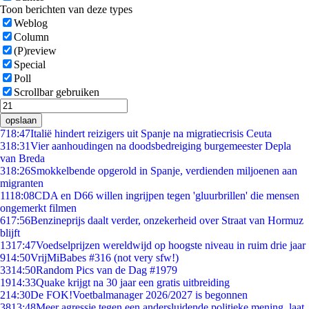
Toon berichten van deze types
Weblog
Column
(P)review
Special
Poll
Scrollbar gebruiken
opslaan
7
18:47
Italië hindert reizigers uit Spanje na migratiecrisis Ceuta
3
18:31
Vier aanhoudingen na doodsbedreiging burgemeester Depla
van Breda
3
18:26
Smokkelbende opgerold in Spanje, verdienden miljoenen aan
migranten
11
18:08
CDA en D66 willen ingrijpen tegen 'gluurbrillen' die mensen
ongemerkt filmen
6
17:56
Benzineprijs daalt verder, onzekerheid over Straat van Hormuz
blijft
13
17:47
Voedselprijzen wereldwijd op hoogste niveau in ruim drie jaar
9
14:50
VrijMiBabes #316 (not very sfw!)
33
14:50
Random Pics van de Dag #1979
19
14:33
Quake krijgt na 30 jaar een gratis uitbreiding
2
14:30
De FOK!Voetbalmanager 2026/2027 is begonnen
38
13:48
Meer agressie tegen een andersluidende politieke mening, laat