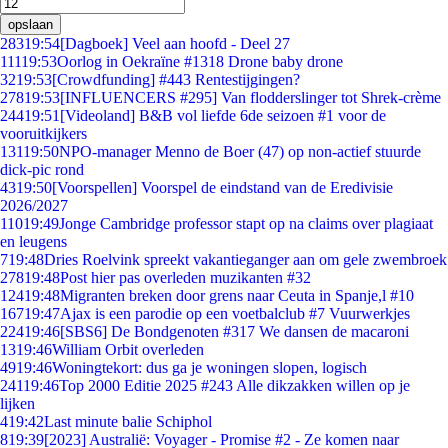
opslaan
283
19:54
[Dagboek] Veel aan hoofd - Deel 27
111
19:53
Oorlog in Oekraïne #1318 Drone baby drone
32
19:53
[Crowdfunding] #443 Rentestijgingen?
278
19:53
[INFLUENCERS #295] Van flodderslinger tot Shrek-crème
244
19:51
[Videoland] B&B vol liefde 6de seizoen #1 voor de
vooruitkijkers
131
19:50
NPO-manager Menno de Boer (47) op non-actief stuurde
dick-pic rond
43
19:50
[Voorspellen] Voorspel de eindstand van de Eredivisie
2026/2027
110
19:49
Jonge Cambridge professor stapt op na claims over plagiaat
en leugens
7
19:48
Dries Roelvink spreekt vakantieganger aan om gele zwembroek
278
19:48
Post hier pas overleden muzikanten #32
124
19:48
Migranten breken door grens naar Ceuta in Spanje,l #10
167
19:47
Ajax is een parodie op een voetbalclub #7 Vuurwerkjes
224
19:46
[SBS6] De Bondgenoten #317 We dansen de macaroni
13
19:46
William Orbit overleden
49
19:46
Woningtekort: dus ga je woningen slopen, logisch
241
19:46
Top 2000 Editie 2025 #243 Alle dikzakken willen op je
lijken
4
19:42
Last minute balie Schiphol
8
19:39
[2023] Australië: Voyager - Promise #2 - Ze komen naar