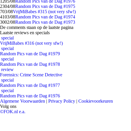
12
05/08
Random Pics van de Dag #1976
23
04/08
Random Pics van de Dag #1975
7
03/08
VrijMiBabes #315 (not very sfw!)
41
03/08
Random Pics van de Dag #1974
30
02/08
Random Pics van de Dag #1973
De comments staan op de laatste pagina
Laatste reviews en specials
special
VrijMiBabes #316 (not very sfw!)
special
Random Pics van de Dag #1979
special
Random Pics van de Dag #1978
review
Forensics: Crime Scene Detective
special
Random Pics van de Dag #1977
special
Random Pics van de Dag #1976
Algemene Voorwaarden
|
Privacy Policy
|
Cookievoorkeuren
Volg ons
©FOK.nl e.a.