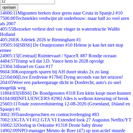
opslaan
146
06:11
Migranten breken door grens naar Ceuta in Spanje,l #10
75
06:00
Techniekles verdwijnt uit onderbouw: maar half zo veel uren
als 2007
4
05:55
Bezoeker verliest deel van vinger in waterattractie Walibi
Holland
4
05:26
EK Atletiek 2026 te Birmingham #1
195
05:16
[SBS6] De Oranjezomer #10 Helene je kan het niet stop
ermee
249
05:15
[Centraal] Ruimtevaart / SpaceX #87 Rondje oceaan
44
04:57
Trump wil dat J.D. Vance hem in 2028 opvolgt
233
04:34
Israel en Gaza #17
96
04:30
Koopzegels sparen bij AH duurt straks 2x zo lang
221
04:06
[Live Eredivisie #1784] Dying seconds van het seizoen!
2
04:05
Weer een parkeergarage dicht in Dordrecht, auto's zo snel
mogelijk weg
118
04:03
[SBS6] De Bondgenoten #318 Een klein kusje moet kunnen
61
04:00
[INFLUENCERS #296] Alles is welkom kneuzing of breuk
256
03:11
Totale zonsverduistering 12-08-2026 (Groenland, IJsland en
Spanje) #1
30
02:39
Transfergeruchten en contractverlenging #83
70
02:33
GTA VI #12 GTA VI Extended look 27 Augustus Netflix/YT
160
02:32
Oorlog in Oekraïne #1318 Drone baby drone
149
02:09
NPO-manager Menno de Boer (47) op non-actief stuurde