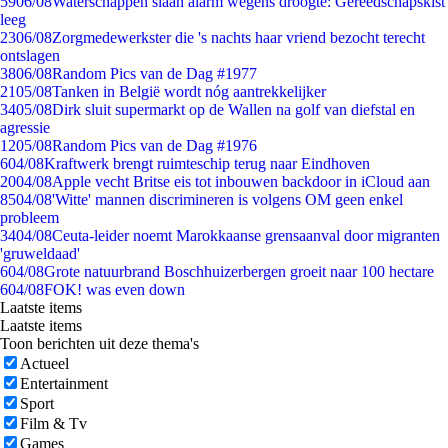
59
06/08
Waterschappen slaan alarm wegens droogte: Gereedschapskist
leeg
23
06/08
Zorgmedewerkster die 's nachts haar vriend bezocht terecht
ontslagen
38
06/08
Random Pics van de Dag #1977
21
05/08
Tanken in België wordt nóg aantrekkelijker
34
05/08
Dirk sluit supermarkt op de Wallen na golf van diefstal en
agressie
12
05/08
Random Pics van de Dag #1976
6
04/08
Kraftwerk brengt ruimteschip terug naar Eindhoven
20
04/08
Apple vecht Britse eis tot inbouwen backdoor in iCloud aan
85
04/08
'Witte' mannen discrimineren is volgens OM geen enkel
probleem
34
04/08
Ceuta-leider noemt Marokkaanse grensaanval door migranten
'gruweldaad'
6
04/08
Grote natuurbrand Boschhuizerbergen groeit naar 100 hectare
6
04/08
FOK! was even down
Laatste items
Laatste items
Toon berichten uit deze thema's
Actueel
Entertainment
Sport
Film & Tv
Games