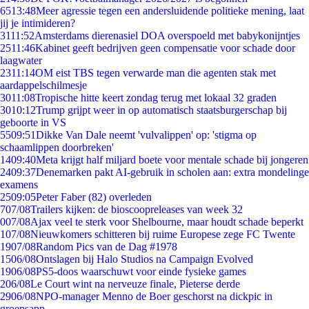
65
13:48
Meer agressie tegen een andersluidende politieke mening, laat
jij je intimideren?
31
11:52
Amsterdams dierenasiel DOA overspoeld met babykonijntjes
25
11:46
Kabinet geeft bedrijven geen compensatie voor schade door
laagwater
23
11:14
OM eist TBS tegen verwarde man die agenten stak met
aardappelschilmesje
30
11:08
Tropische hitte keert zondag terug met lokaal 32 graden
30
10:12
Trump grijpt weer in op automatisch staatsburgerschap bij
geboorte in VS
55
09:51
Dikke Van Dale neemt 'vulvalippen' op: 'stigma op
schaamlippen doorbreken'
14
09:40
Meta krijgt half miljard boete voor mentale schade bij jongeren
24
09:37
Denemarken pakt AI-gebruik in scholen aan: extra mondelinge
examens
25
09:05
Peter Faber (82) overleden
7
07/08
Trailers kijken: de bioscoopreleases van week 32
0
07/08
Ajax veel te sterk voor Shelbourne, maar houdt schade beperkt
1
07/08
Nieuwkomers schitteren bij ruime Europese zege FC Twente
19
07/08
Random Pics van de Dag #1978
15
06/08
Ontslagen bij Halo Studios na Campaign Evolved
19
06/08
PS5-doos waarschuwt voor einde fysieke games
2
06/08
Le Court wint na nerveuze finale, Pieterse derde
29
06/08
NPO-manager Menno de Boer geschorst na dickpic in
groepsapp