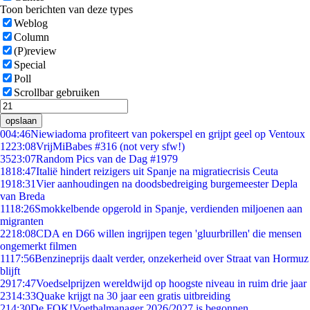
Toon berichten van deze types
Weblog
Column
(P)review
Special
Poll
Scrollbar gebruiken
opslaan
0
04:46
Niewiadoma profiteert van pokerspel en grijpt geel op Ventoux
12
23:08
VrijMiBabes #316 (not very sfw!)
35
23:07
Random Pics van de Dag #1979
18
18:47
Italië hindert reizigers uit Spanje na migratiecrisis Ceuta
19
18:31
Vier aanhoudingen na doodsbedreiging burgemeester Depla
van Breda
11
18:26
Smokkelbende opgerold in Spanje, verdienden miljoenen aan
migranten
22
18:08
CDA en D66 willen ingrijpen tegen 'gluurbrillen' die mensen
ongemerkt filmen
11
17:56
Benzineprijs daalt verder, onzekerheid over Straat van Hormuz
blijft
29
17:47
Voedselprijzen wereldwijd op hoogste niveau in ruim drie jaar
23
14:33
Quake krijgt na 30 jaar een gratis uitbreiding
2
14:30
De FOK!Voetbalmanager 2026/2027 is begonnen