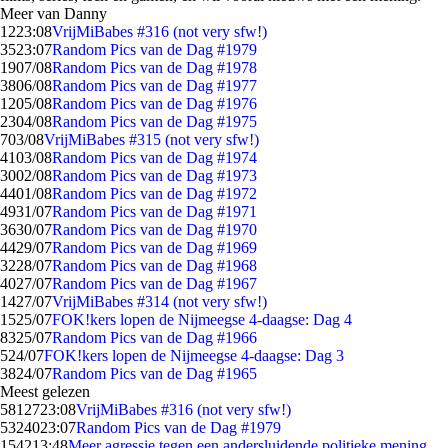
Meer van Danny
12
23:08
VrijMiBabes #316 (not very sfw!)
35
23:07
Random Pics van de Dag #1979
19
07/08
Random Pics van de Dag #1978
38
06/08
Random Pics van de Dag #1977
12
05/08
Random Pics van de Dag #1976
23
04/08
Random Pics van de Dag #1975
7
03/08
VrijMiBabes #315 (not very sfw!)
41
03/08
Random Pics van de Dag #1974
30
02/08
Random Pics van de Dag #1973
44
01/08
Random Pics van de Dag #1972
49
31/07
Random Pics van de Dag #1971
36
30/07
Random Pics van de Dag #1970
44
29/07
Random Pics van de Dag #1969
32
28/07
Random Pics van de Dag #1968
40
27/07
Random Pics van de Dag #1967
14
27/07
VrijMiBabes #314 (not very sfw!)
15
25/07
FOK!kers lopen de Nijmeegse 4-daagse: Dag 4
83
25/07
Random Pics van de Dag #1966
5
24/07
FOK!kers lopen de Nijmeegse 4-daagse: Dag 3
38
24/07
Random Pics van de Dag #1965
Meest gelezen
58127
23:08
VrijMiBabes #316 (not very sfw!)
53240
23:07
Random Pics van de Dag #1979
1542
13:48
Meer agressie tegen een andersluidende politieke mening,