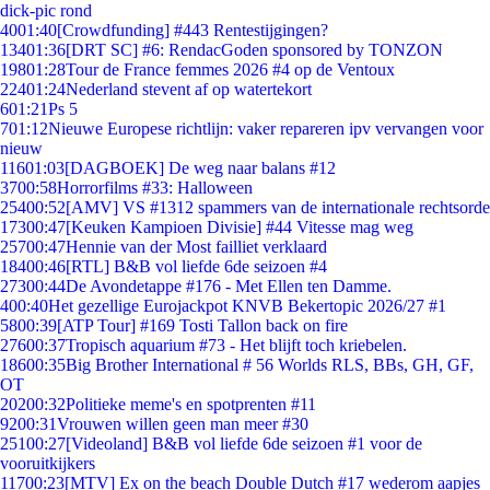
dick-pic rond
40
01:40
[Crowdfunding] #443 Rentestijgingen?
134
01:36
[DRT SC] #6: RendacGoden sponsored by TONZON
198
01:28
Tour de France femmes 2026 #4 op de Ventoux
224
01:24
Nederland stevent af op watertekort
6
01:21
Ps 5
7
01:12
Nieuwe Europese richtlijn: vaker repareren ipv vervangen voor
nieuw
116
01:03
[DAGBOEK] De weg naar balans #12
37
00:58
Horrorfilms #33: Halloween
254
00:52
[AMV] VS #1312 spammers van de internationale rechtsorde
173
00:47
[Keuken Kampioen Divisie] #44 Vitesse mag weg
257
00:47
Hennie van der Most failliet verklaard
184
00:46
[RTL] B&B vol liefde 6de seizoen #4
273
00:44
De Avondetappe #176 - Met Ellen ten Damme.
4
00:40
Het gezellige Eurojackpot KNVB Bekertopic 2026/27 #1
58
00:39
[ATP Tour] #169 Tosti Tallon back on fire
276
00:37
Tropisch aquarium #73 - Het blijft toch kriebelen.
186
00:35
Big Brother International # 56 Worlds RLS, BBs, GH, GF,
OT
202
00:32
Politieke meme's en spotprenten #11
92
00:31
Vrouwen willen geen man meer #30
251
00:27
[Videoland] B&B vol liefde 6de seizoen #1 voor de
vooruitkijkers
117
00:23
[MTV] Ex on the beach Double Dutch #17 wederom aapjes