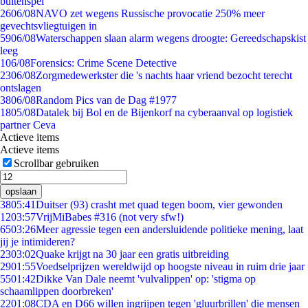
buitenspel
26
06/08
NAVO zet wegens Russische provocatie 250% meer
gevechtsvliegtuigen in
59
06/08
Waterschappen slaan alarm wegens droogte: Gereedschapskist
leeg
1
06/08
Forensics: Crime Scene Detective
23
06/08
Zorgmedewerkster die 's nachts haar vriend bezocht terecht
ontslagen
38
06/08
Random Pics van de Dag #1977
18
05/08
Datalek bij Bol en de Bijenkorf na cyberaanval op logistiek
partner Ceva
Actieve items
Actieve items
Scrollbar gebruiken
opslaan
38
05:41
Duitser (93) crasht met quad tegen boom, vier gewonden
12
03:57
VrijMiBabes #316 (not very sfw!)
65
03:26
Meer agressie tegen een andersluidende politieke mening, laat
jij je intimideren?
23
03:02
Quake krijgt na 30 jaar een gratis uitbreiding
29
01:55
Voedselprijzen wereldwijd op hoogste niveau in ruim drie jaar
55
01:42
Dikke Van Dale neemt 'vulvalippen' op: 'stigma op
schaamlippen doorbreken'
22
01:08
CDA en D66 willen ingrijpen tegen 'gluurbrillen' die mensen