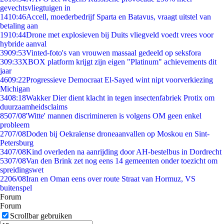
gevechtsvliegtuigen in
14
10:46
Accell, moederbedrijf Sparta en Batavus, vraagt uitstel van
betaling aan
19
10:44
Drone met explosieven bij Duits vliegveld voedt vrees voor
hybride aanval
39
09:53
Vinted-foto's van vrouwen massaal gedeeld op seksfora
3
09:33
XBOX platform krijgt zijn eigen "Platinum" achievements dit
jaar
46
09:22
Progressieve Democraat El-Sayed wint nipt voorverkiezing
Michigan
34
08:18
Wakker Dier dient klacht in tegen insectenfabriek Protix om
duurzaamheidsclaims
85
07/08
'Witte' mannen discrimineren is volgens OM geen enkel
probleem
27
07/08
Doden bij Oekraïense droneaanvallen op Moskou en Sint-
Petersburg
34
07/08
Kind overleden na aanrijding door AH-bestelbus in Dordrecht
53
07/08
Van den Brink zet nog eens 14 gemeenten onder toezicht om
spreidingswet
22
06/08
Iran en Oman eens over route Straat van Hormuz, VS
buitenspel
Forum
Forum
Scrollbar gebruiken