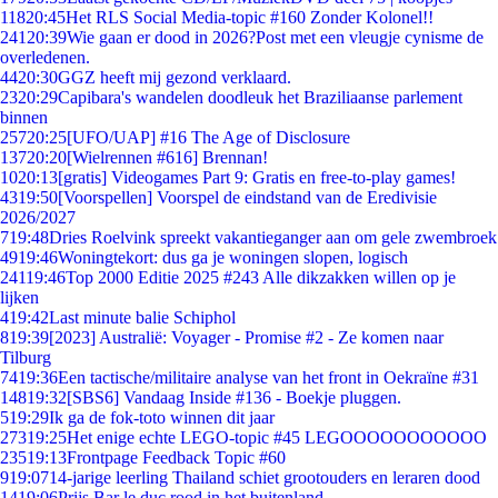
118
20:45
Het RLS Social Media-topic #160 Zonder Kolonel!!
241
20:39
Wie gaan er dood in 2026?Post met een vleugje cynisme de
overledenen.
44
20:30
GGZ heeft mij gezond verklaard.
23
20:29
Capibara's wandelen doodleuk het Braziliaanse parlement
binnen
257
20:25
[UFO/UAP] #16 The Age of Disclosure
137
20:20
[Wielrennen #616] Brennan!
10
20:13
[gratis] Videogames Part 9: Gratis en free-to-play games!
43
19:50
[Voorspellen] Voorspel de eindstand van de Eredivisie
2026/2027
7
19:48
Dries Roelvink spreekt vakantieganger aan om gele zwembroek
49
19:46
Woningtekort: dus ga je woningen slopen, logisch
241
19:46
Top 2000 Editie 2025 #243 Alle dikzakken willen op je
lijken
4
19:42
Last minute balie Schiphol
8
19:39
[2023] Australië: Voyager - Promise #2 - Ze komen naar
Tilburg
74
19:36
Een tactische/militaire analyse van het front in Oekraïne #31
148
19:32
[SBS6] Vandaag Inside #136 - Boekje pluggen.
5
19:29
Ik ga de fok-toto winnen dit jaar
273
19:25
Het enige echte LEGO-topic #45 LEGOOOOOOOOOOO
235
19:13
Frontpage Feedback Topic #60
9
19:07
14-jarige leerling Thailand schiet grootouders en leraren dood
14
19:06
Prijs Bar le duc rood in het buitenland