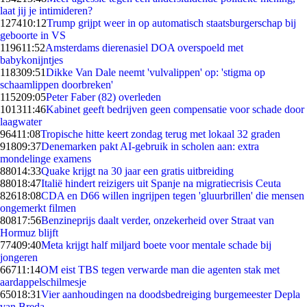
laat jij je intimideren?
1274
10:12
Trump grijpt weer in op automatisch staatsburgerschap bij
geboorte in VS
1196
11:52
Amsterdams dierenasiel DOA overspoeld met
babykonijntjes
1183
09:51
Dikke Van Dale neemt 'vulvalippen' op: 'stigma op
schaamlippen doorbreken'
1152
09:05
Peter Faber (82) overleden
1013
11:46
Kabinet geeft bedrijven geen compensatie voor schade door
laagwater
964
11:08
Tropische hitte keert zondag terug met lokaal 32 graden
918
09:37
Denemarken pakt AI-gebruik in scholen aan: extra
mondelinge examens
880
14:33
Quake krijgt na 30 jaar een gratis uitbreiding
880
18:47
Italië hindert reizigers uit Spanje na migratiecrisis Ceuta
826
18:08
CDA en D66 willen ingrijpen tegen 'gluurbrillen' die mensen
ongemerkt filmen
808
17:56
Benzineprijs daalt verder, onzekerheid over Straat van
Hormuz blijft
774
09:40
Meta krijgt half miljard boete voor mentale schade bij
jongeren
667
11:14
OM eist TBS tegen verwarde man die agenten stak met
aardappelschilmesje
650
18:31
Vier aanhoudingen na doodsbedreiging burgemeester Depla
van Breda