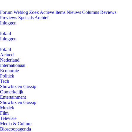
Forum
Weblog
Zoek
Actieve Items
Nieuws
Columns
Reviews
Previews
Specials
Archief
Inloggen
fok.nl
Inloggen
fok.nl
Actueel
Nederland
Internationaal
Economie
Politiek
Tech
Showbiz en Gossip
Opmerkelijk
Entertainment
Showbiz en Gossip
Muziek
Film
Televisie
Media & Cultuur
Bioscoopagenda