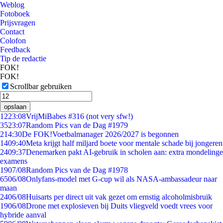
Weblog
Fotoboek
Prijsvragen
Contact
Colofon
Feedback
Tip de redactie
FOK!
FOK!
Scrollbar gebruiken
opslaan
12
23:08
VrijMiBabes #316 (not very sfw!)
35
23:07
Random Pics van de Dag #1979
2
14:30
De FOK!Voetbalmanager 2026/2027 is begonnen
14
09:40
Meta krijgt half miljard boete voor mentale schade bij jongeren
24
09:37
Denemarken pakt AI-gebruik in scholen aan: extra mondelinge
examens
19
07/08
Random Pics van de Dag #1978
65
06/08
Onlyfans-model met G-cup wil als NASA-ambassadeur naar
maan
24
06/08
Huisarts per direct uit vak gezet om ernstig alcoholmisbruik
19
06/08
Drone met explosieven bij Duits vliegveld voedt vrees voor
hybride aanval