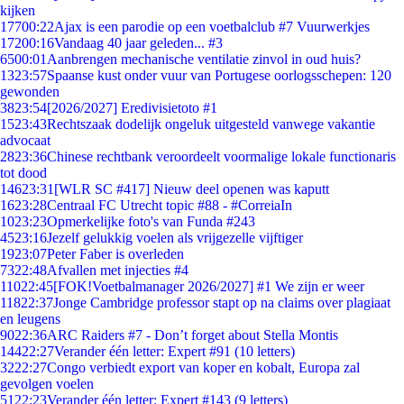
kijken
177
00:22
Ajax is een parodie op een voetbalclub #7 Vuurwerkjes
172
00:16
Vandaag 40 jaar geleden... #3
65
00:01
Aanbrengen mechanische ventilatie zinvol in oud huis?
13
23:57
Spaanse kust onder vuur van Portugese oorlogsschepen: 120
gewonden
38
23:54
[2026/2027] Eredivisietoto #1
15
23:43
Rechtszaak dodelijk ongeluk uitgesteld vanwege vakantie
advocaat
28
23:36
Chinese rechtbank veroordeelt voormalige lokale functionaris
tot dood
146
23:31
[WLR SC #417] Nieuw deel openen was kaputt
16
23:28
Centraal FC Utrecht topic #88 - #CorreiaIn
10
23:23
Opmerkelijke foto's van Funda #243
45
23:16
Jezelf gelukkig voelen als vrijgezelle vijftiger
19
23:07
Peter Faber is overleden
73
22:48
Afvallen met injecties #4
110
22:45
[FOK!Voetbalmanager 2026/2027] #1 We zijn er weer
118
22:37
Jonge Cambridge professor stapt op na claims over plagiaat
en leugens
90
22:36
ARC Raiders #7 - Don’t forget about Stella Montis
144
22:27
Verander één letter: Expert #91 (10 letters)
32
22:27
Congo verbiedt export van koper en kobalt, Europa zal
gevolgen voelen
51
22:23
Verander één letter: Expert #143 (9 letters)