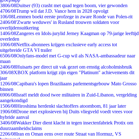
38
06/08
Duitser (93) crasht met quad tegen boom, vier gewonden
47
06/08
Trump wil dat J.D. Vance hem in 2028 opvolgt
1
06/08
Lemmen boekt eerste profzege in zware Ronde van Polen-rit
24
06/08
'Zwarte weduwes' in Rusland trouwen soldaten voor
overlijdensuitkering
14
06/08
Zangeres en Idols-jurylid Jerney Kaagman op 79-jarige leeftijd
overleden
10
06/08
Netflix-abonnees krijgen exclusieve early access tot
uitgebreide GTA VI trailer
65
06/08
Onlyfans-model met G-cup wil als NASA-ambassadeur naar
maan
24
06/08
Huisarts per direct uit vak gezet om ernstig alcoholmisbruik
3
06/08
XBOX platform krijgt zijn eigen "Platinum" achievements dit
jaar
12
06/08
Capibara's lopen Braziliaans parlementsgebouw Mato Grosso
binnen
69
06/08
Israël meldt dood twee militairen in Zuid-Libanon, vergelding
aangekondigd
15
06/08
Hiroshima herdenkt slachtoffers atoombom, 81 jaar later
19
06/08
Drone met explosieven bij Duits vliegveld voedt vrees voor
hybride aanval
34
06/08
Wakker Dier dient klacht in tegen insectenfabriek Protix om
duurzaamheidsclaims
22
06/08
Iran en Oman eens over route Straat van Hormuz, VS