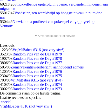
602
18:26
Smokkelbende opgerold in Spanje, verdienden miljoenen aan
migranten
550
17:47
Voedselprijzen wereldwijd op hoogste niveau in ruim drie
jaar
53
04:46
Niewiadoma profiteert van pokerspel en grijpt geel op
Ventoux
▼ Advertentie door Refinery89
Lees ook
12
23:08
VrijMiBabes #316 (not very sfw!)
35
23:07
Random Pics van de Dag #1979
19
07/08
Random Pics van de Dag #1978
38
06/08
Random Pics van de Dag #1977
5
05/08
Zomervakantieweerbericht: aanhoudend zomers
12
05/08
Random Pics van de Dag #1976
23
04/08
Random Pics van de Dag #1975
7
03/08
VrijMiBabes #315 (not very sfw!)
41
03/08
Random Pics van de Dag #1974
30
02/08
Random Pics van de Dag #1973
De comments staan op de laatste pagina
Laatste reviews en specials
special
VrijMiBabes #316 (not very sfw!)