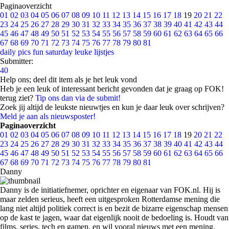
Paginaoverzicht
01
02
03
04
05
06
07
08
09
10
11
12
13
14
15
16
17
18
19
20
21
22
23
24
25
26
27
28
29
30
31
32
33
34
35
36
37
38
39
40
41
42
43
44
45
46
47
48
49
50
51
52
53
54
55
56
57
58
59
60
61
62
63
64
65
66
67
68
69
70
71
72
73
74
75
76
77
78
79
80
81
daily pics
fun saturday
leuke lijstjes
Submitter:
40
Help ons; deel dit item als je het leuk vond
Heb je een leuk of interessant bericht gevonden dat je graag op FOK!
terug ziet?
Tip ons dan via de submit!
Zoek jij altijd de leukste nieuwtjes en kun je daar leuk over schrijven?
Meld je aan als nieuwsposter!
Paginaoverzicht
01
02
03
04
05
06
07
08
09
10
11
12
13
14
15
16
17
18
19
20
21
22
23
24
25
26
27
28
29
30
31
32
33
34
35
36
37
38
39
40
41
42
43
44
45
46
47
48
49
50
51
52
53
54
55
56
57
58
59
60
61
62
63
64
65
66
67
68
69
70
71
72
73
74
75
76
77
78
79
80
81
Danny
Danny is de initiatiefnemer, oprichter en eigenaar van FOK.nl. Hij is
maar zelden serieus, heeft een uitgesproken Rotterdamse mening die
lang niet altijd politiek correct is en bezit de bizarre eigenschap mensen
op de kast te jagen, waar dat eigenlijk nooit de bedoeling is. Houdt van
films, series, tech en gamen, en wil vooral nieuws met een mening.