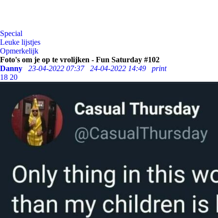
Special
Leuke lijstjes
Opmerkelijk
Foto's om je op te vrolijken - Fun Saturday #102
Danny
23-04-2022 07:37
24-04-2022 14:49
print
18
20