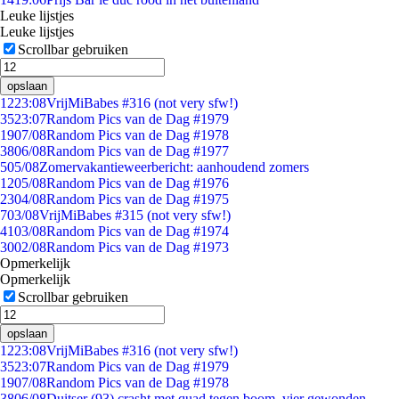
Leuke lijstjes
Leuke lijstjes
Scrollbar gebruiken
opslaan
12
23:08
VrijMiBabes #316 (not very sfw!)
35
23:07
Random Pics van de Dag #1979
19
07/08
Random Pics van de Dag #1978
38
06/08
Random Pics van de Dag #1977
5
05/08
Zomervakantieweerbericht: aanhoudend zomers
12
05/08
Random Pics van de Dag #1976
23
04/08
Random Pics van de Dag #1975
7
03/08
VrijMiBabes #315 (not very sfw!)
41
03/08
Random Pics van de Dag #1974
30
02/08
Random Pics van de Dag #1973
Opmerkelijk
Opmerkelijk
Scrollbar gebruiken
opslaan
12
23:08
VrijMiBabes #316 (not very sfw!)
35
23:07
Random Pics van de Dag #1979
19
07/08
Random Pics van de Dag #1978
38
06/08
Duitser (93) crasht met quad tegen boom, vier gewonden