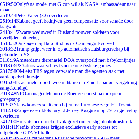
65
19:50
Onlyfans-model met G-cup wil als NASA-ambassadeur naar
maan
25
19:43
Peter Faber (82) overleden
25
19:14
Kabinet geeft bedrijven geen compensatie voor schade door
laagwater
24
18:41
'Zwarte weduwes' in Rusland trouwen soldaten voor
overlijdensuitkering
15
18:32
Ontslagen bij Halo Studios na Campaign Evolved
30
18:32
Trump grijpt weer in op automatisch staatsburgerschap bij
geboorte in VS
31
18:19
Amsterdams dierenasiel DOA overspoeld met babykonijntjes
19
18:06
PS5-doos waarschuwt voor einde fysieke games
23
17:58
OM eist TBS tegen verwarde man die agenten stak met
aardappelschilmesje
69
15:03
Israël meldt dood twee militairen in Zuid-Libanon, vergelding
aangekondigd
29
13:48
NPO-manager Menno de Boer geschorst na dickpic in
groepsapp
1
13:37
Nieuwkomers schitteren bij ruime Europese zege FC Twente
14
12:19
Zangeres en Idols-jurylid Jerney Kaagman op 79-jarige leeftijd
overleden
24
12:00
Huisarts per direct uit vak gezet om ernstig alcoholmisbruik
10
11:41
Netflix-abonnees krijgen exclusieve early access tot
uitgebreide GTA VI trailer
26
10:54
NAVO zet wegens Russische provocatie 250% meer