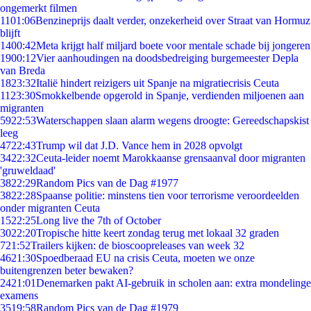
ongemerkt filmen
11
01:06
Benzineprijs daalt verder, onzekerheid over Straat van Hormuz
blijft
14
00:42
Meta krijgt half miljard boete voor mentale schade bij jongeren
19
00:12
Vier aanhoudingen na doodsbedreiging burgemeester Depla
van Breda
18
23:32
Italië hindert reizigers uit Spanje na migratiecrisis Ceuta
11
23:30
Smokkelbende opgerold in Spanje, verdienden miljoenen aan
migranten
59
22:53
Waterschappen slaan alarm wegens droogte: Gereedschapskist
leeg
47
22:43
Trump wil dat J.D. Vance hem in 2028 opvolgt
34
22:32
Ceuta-leider noemt Marokkaanse grensaanval door migranten
'gruweldaad'
38
22:29
Random Pics van de Dag #1977
38
22:28
Spaanse politie: minstens tien voor terrorisme veroordeelden
onder migranten Ceuta
15
22:25
Long live the 7th of October
30
22:20
Tropische hitte keert zondag terug met lokaal 32 graden
7
21:52
Trailers kijken: de bioscoopreleases van week 32
46
21:30
Spoedberaad EU na crisis Ceuta, moeten we onze
buitengrenzen beter bewaken?
24
21:01
Denemarken pakt AI-gebruik in scholen aan: extra mondelinge
examens
35
19:58
Random Pics van de Dag #1979