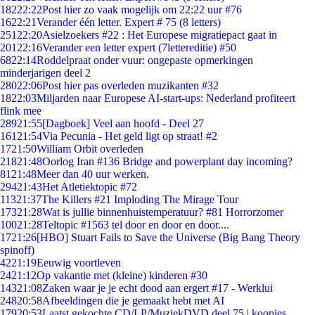
182
22:22
Post hier zo vaak mogelijk om 22:22 uur #76
16
22:21
Verander één letter. Expert # 75 (8 letters)
251
22:20
Asielzoekers #22 : Het Europese migratiepact gaat in
201
22:16
Verander een letter expert (7lettereditie) #50
68
22:14
Roddelpraat onder vuur: ongepaste opmerkingen
minderjarigen deel 2
280
22:06
Post hier pas overleden muzikanten #32
18
22:03
Miljarden naar Europese AI-start-ups: Nederland profiteert
flink mee
289
21:55
[Dagboek] Veel aan hoofd - Deel 27
161
21:54
Via Pecunia - Het geld ligt op straat! #2
17
21:50
William Orbit overleden
218
21:48
Oorlog Iran #136 Bridge and powerplant day incoming?
81
21:48
Meer dan 40 uur werken.
294
21:43
Het Atletiektopic #72
113
21:37
The Killers #21 Imploding The Mirage Tour
173
21:28
Wat is jullie binnenhuistemperatuur? #81 Horrorzomer
100
21:28
Teltopic #1563 tel door en door en door....
17
21:26
[HBO] Stuart Fails to Save the Universe (Big Bang Theory
spinoff)
42
21:19
Eeuwig voortleven
24
21:12
Op vakantie met (kleine) kinderen #30
143
21:08
Zaken waar je je echt dood aan ergert #17 - Werklui
248
20:58
Afbeeldingen die je gemaakt hebt met AI
179
20:53
Laatst gekochte CD/LP/MuziekDVD deel 75 | koopjes