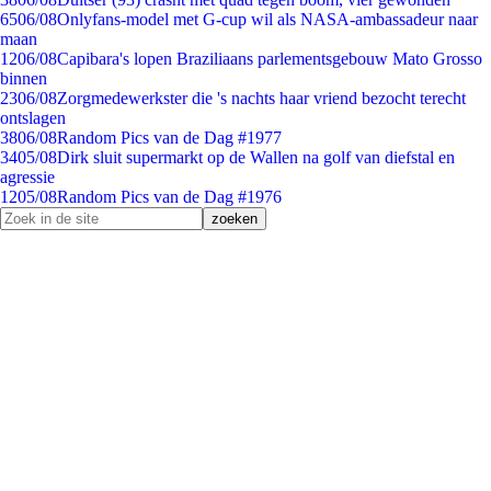
65
06/08
Onlyfans-model met G-cup wil als NASA-ambassadeur naar
maan
12
06/08
Capibara's lopen Braziliaans parlementsgebouw Mato Grosso
binnen
23
06/08
Zorgmedewerkster die 's nachts haar vriend bezocht terecht
ontslagen
38
06/08
Random Pics van de Dag #1977
34
05/08
Dirk sluit supermarkt op de Wallen na golf van diefstal en
agressie
12
05/08
Random Pics van de Dag #1976