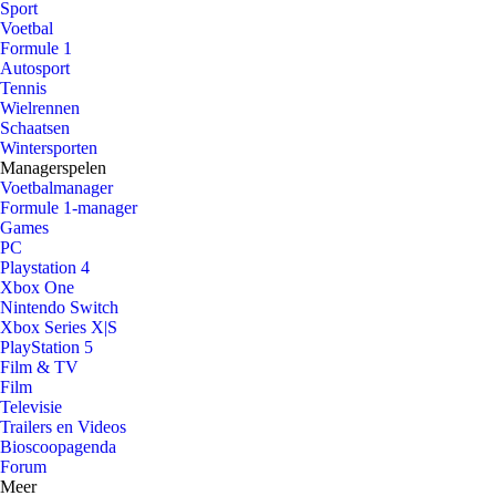
Sport
Voetbal
Formule 1
Autosport
Tennis
Wielrennen
Schaatsen
Wintersporten
Managerspelen
Voetbalmanager
Formule 1-manager
Games
PC
Playstation 4
Xbox One
Nintendo Switch
Xbox Series X|S
PlayStation 5
Film & TV
Film
Televisie
Trailers en Videos
Bioscoopagenda
Forum
Meer