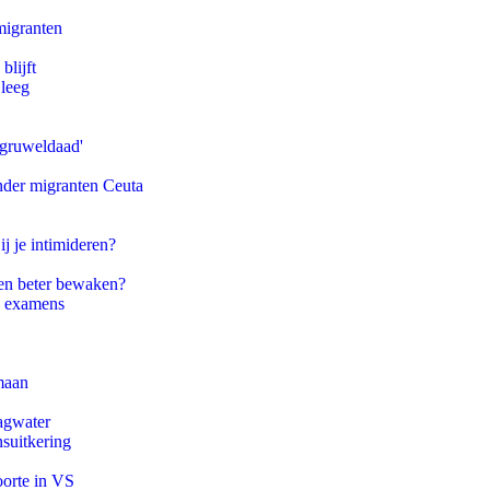
migranten
blijft
 leeg
'gruweldaad'
onder migranten Ceuta
ij je intimideren?
en beter bewaken?
e examens
maan
agwater
suitkering
oorte in VS