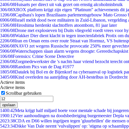
24
06/08
Huisarts per direct uit vak gezet om ernstig alcoholmisbruik
3
06/08
XBOX platform krijgt zijn eigen "Platinum" achievements dit ja
12
06/08
Capibara's lopen Braziliaans parlementsgebouw Mato Grosso 
69
06/08
Israël meldt dood twee militairen in Zuid-Libanon, vergeldin
15
06/08
Hiroshima herdenkt slachtoffers atoombom, 81 jaar later
19
06/08
Drone met explosieven bij Duits vliegveld voedt vrees voor hy
34
06/08
Wakker Dier dient klacht in tegen insectenfabriek Protix om 
22
06/08
Iran en Oman eens over route Straat van Hormuz, VS buitensp
26
06/08
NAVO zet wegens Russische provocatie 250% meer gevechtsvl
59
06/08
Waterschappen slaan alarm wegens droogte: Gereedschapskist
1
06/08
Forensics: Crime Scene Detective
23
06/08
Zorgmedewerkster die 's nachts haar vriend bezocht terecht on
38
06/08
Random Pics van de Dag #1977
18
05/08
Datalek bij Bol en de Bijenkorf na cyberaanval op logistiek pa
34
05/08
Kind overleden na aanrijding door AH-bestelbus in Dordrecht
Actieve items
Actieve items
Scrollbar gebruiken
opslaan
14
00:42
Meta krijgt half miljard boete voor mentale schade bij jongeren
19
00:12
Vier aanhoudingen na doodsbedreiging burgemeester Depla v
20
23:38
CDA en D66 willen ingrijpen tegen 'gluurbrillen' die mensen 
54
23:34
Dikke Van Dale neemt 'vulvalippen' op: 'stigma op schaamlip