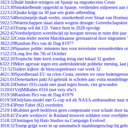
18
23:32
Italië hindert reizigers uit Spanje na migratiecrisis Ceuta
11
23:30
Smokkelbende opgerold in Spanje, verdienden miljoenen aan 
22
23:22
Quake krijgt na 30 jaar een gratis uitbreiding
10
22:54
Benzineprijs daalt verder, onzekerheid over Straat van Hormuz 
59
22:53
Waterschappen slaan alarm wegens droogte: Gereedschapskist
47
22:43
Trump wil dat J.D. Vance hem in 2028 opvolgt
26
22:42
Voedselprijzen wereldwijd op hoogste niveau in ruim drie jaar
34
22:32
Ceuta-leider noemt Marokkaanse grensaanval door migranten 
38
22:29
Random Pics van de Dag #1977
38
22:28
Spaanse politie: minstens tien voor terrorisme veroordeelden 
15
22:25
Long live the 7th of October
30
22:20
Tropische hitte keert zondag terug met lokaal 32 graden
63
22:19
Meer agressie tegen een andersluidende politieke mening, laat j
7
21:52
Trailers kijken: de bioscoopreleases van week 32
46
21:30
Spoedberaad EU na crisis Ceuta, moeten we onze buitengrenz
24
21:01
Denemarken pakt AI-gebruik in scholen aan: extra mondeling
36
20:20
Duitser (93) crasht met quad tegen boom, vier gewonden
11
20:01
VrijMiBabes #316 (not very sfw!)
35
19:58
Random Pics van de Dag #1979
65
19:50
Onlyfans-model met G-cup wil als NASA-ambassadeur naar 
25
19:43
Peter Faber (82) overleden
25
19:14
Kabinet geeft bedrijven geen compensatie voor schade door la
24
18:41
'Zwarte weduwes' in Rusland trouwen soldaten voor overlijden
15
18:32
Ontslagen bij Halo Studios na Campaign Evolved
30
18:32
Trump grijpt weer in op automatisch staatsburgerschap bij geb