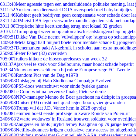
63
13:48
Meer agressie tegen een andersluidende politieke mening, laat j
31
11:52
Amsterdams dierenasiel DOA overspoeld met babykonijntjes
25
11:46
Kabinet geeft bedrijven geen compensatie voor schade door la
23
11:14
OM eist TBS tegen verwarde man die agenten stak met aardap
30
11:08
Tropische hitte keert zondag terug met lokaal 32 graden
30
10:12
Trump grijpt weer in op automatisch staatsburgerschap bij geb
54
09:51
Dikke Van Dale neemt 'vulvalippen' op: 'stigma op schaamlip
14
09:40
Meta krijgt half miljard boete voor mentale schade bij jongeren
24
09:37
Denemarken pakt AI-gebruik in scholen aan: extra mondeling
25
09:05
Peter Faber (82) overleden
7
05:00
Trailers kijken: de bioscoopreleases van week 32
0
03:37
Ajax veel te sterk voor Shelbourne, maar houdt schade beperkt
1
02:34
Nieuwkomers schitteren bij ruime Europese zege FC Twente
19
07/08
Random Pics van de Dag #1978
15
06/08
Ontslagen bij Halo Studios na Campaign Evolved
19
06/08
PS5-doos waarschuwt voor einde fysieke games
2
06/08
Le Court wint na nerveuze finale, Pieterse derde
29
06/08
NPO-manager Menno de Boer geschorst na dickpic in groeps
36
06/08
Duitser (93) crasht met quad tegen boom, vier gewonden
47
06/08
Trump wil dat J.D. Vance hem in 2028 opvolgt
1
06/08
Lemmen boekt eerste profzege in zware Ronde van Polen-rit
24
06/08
'Zwarte weduwes' in Rusland trouwen soldaten voor overlijden
14
06/08
Zangeres en Idols-jurylid Jerney Kaagman op 79-jarige leeftij
10
06/08
Netflix-abonnees krijgen exclusieve early access tot uitgebreid
65
06/08
Onlyfans-model met G-cup wil als NASA-ambassadeur naar 