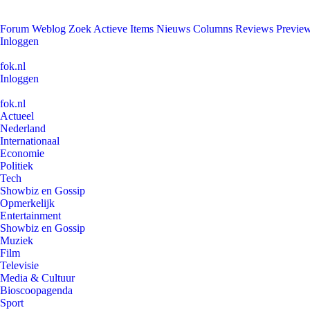
Forum
Weblog
Zoek
Actieve Items
Nieuws
Columns
Reviews
Previe
Inloggen
fok.nl
Inloggen
fok.nl
Actueel
Nederland
Internationaal
Economie
Politiek
Tech
Showbiz en Gossip
Opmerkelijk
Entertainment
Showbiz en Gossip
Muziek
Film
Televisie
Media & Cultuur
Bioscoopagenda
Sport