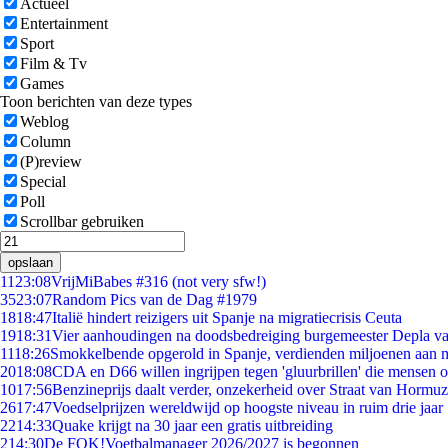
Actueel
Entertainment
Sport
Film & Tv
Games
Toon berichten van deze types
Weblog
Column
(P)review
Special
Poll
Scrollbar gebruiken
opslaan
11
23:08
VrijMiBabes #316 (not very sfw!)
35
23:07
Random Pics van de Dag #1979
18
18:47
Italië hindert reizigers uit Spanje na migratiecrisis Ceuta
19
18:31
Vier aanhoudingen na doodsbedreiging burgemeester Depla v
11
18:26
Smokkelbende opgerold in Spanje, verdienden miljoenen aan 
20
18:08
CDA en D66 willen ingrijpen tegen 'gluurbrillen' die mensen 
10
17:56
Benzineprijs daalt verder, onzekerheid over Straat van Hormuz 
26
17:47
Voedselprijzen wereldwijd op hoogste niveau in ruim drie jaar
22
14:33
Quake krijgt na 30 jaar een gratis uitbreiding
2
14:30
De FOK!Voetbalmanager 2026/2027 is begonnen