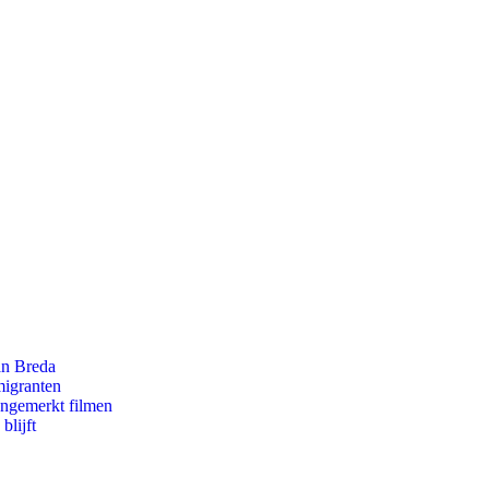
an Breda
migranten
ongemerkt filmen
blijft