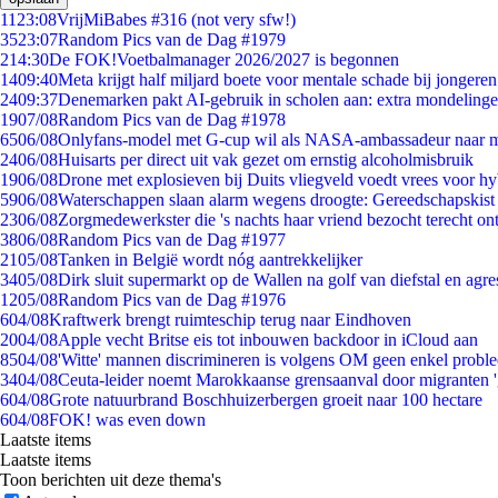
11
23:08
VrijMiBabes #316 (not very sfw!)
35
23:07
Random Pics van de Dag #1979
2
14:30
De FOK!Voetbalmanager 2026/2027 is begonnen
14
09:40
Meta krijgt half miljard boete voor mentale schade bij jongeren
24
09:37
Denemarken pakt AI-gebruik in scholen aan: extra mondeling
19
07/08
Random Pics van de Dag #1978
65
06/08
Onlyfans-model met G-cup wil als NASA-ambassadeur naar 
24
06/08
Huisarts per direct uit vak gezet om ernstig alcoholmisbruik
19
06/08
Drone met explosieven bij Duits vliegveld voedt vrees voor hy
59
06/08
Waterschappen slaan alarm wegens droogte: Gereedschapskist
23
06/08
Zorgmedewerkster die 's nachts haar vriend bezocht terecht on
38
06/08
Random Pics van de Dag #1977
21
05/08
Tanken in België wordt nóg aantrekkelijker
34
05/08
Dirk sluit supermarkt op de Wallen na golf van diefstal en agre
12
05/08
Random Pics van de Dag #1976
6
04/08
Kraftwerk brengt ruimteschip terug naar Eindhoven
20
04/08
Apple vecht Britse eis tot inbouwen backdoor in iCloud aan
85
04/08
'Witte' mannen discrimineren is volgens OM geen enkel probl
34
04/08
Ceuta-leider noemt Marokkaanse grensaanval door migranten 
6
04/08
Grote natuurbrand Boschhuizerbergen groeit naar 100 hectare
6
04/08
FOK! was even down
Laatste items
Laatste items
Toon berichten uit deze thema's