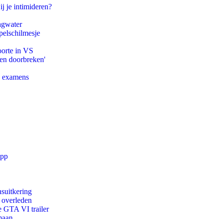
ij je intimideren?
agwater
pelschilmesje
oorte in VS
pen doorbreken'
e examens
app
suitkering
d overleden
e GTA VI trailer
maan