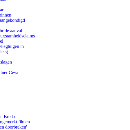
ar
binnen
g aangekondigd
bride aanval
duurzaamheidsclaims
el
iegtuigen in
 leeg
tslagen
rtner Ceva
an Breda
ongemerkt filmen
pen doorbreken'