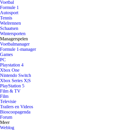
Voetbal
Formule 1
Autosport
Tennis
Wielrennen
Schaatsen
Wintersporten
Managerspelen
Voetbalmanager
Formule 1-manager
Games
PC
Playstation 4
Xbox One
Nintendo Switch
Xbox Series X|S
PlayStation 5
Film & TV
Film
Televisie
Trailers en Videos
Bioscoopagenda
Forum
Meer
Weblog