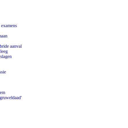
e examens
maan
bride aanval
 leeg
tslagen
ssie
eem
'gruweldaad'