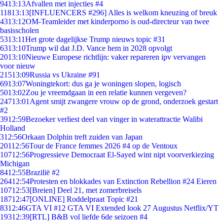
94
13:13
Afvallen met injecties #4
118
13:13
[INFLUENCERS #296] Alles is welkom kneuzing of breuk
43
13:12
OM-Teamleider met kinderporno is oud-directeur van twee
basisscholen
53
13:11
Het grote dagelijkse Trump nieuws topic #31
63
13:10
Trump wil dat J.D. Vance hem in 2028 opvolgt
20
13:10
Nieuwe Europese richtlijn: vaker repareren ipv vervangen
voor nieuw
215
13:09
Russia vs Ukraine #91
69
13:07
Woningtekort: dus ga je woningen slopen, logisch
50
13:02
Zou je vreemdgaan in een relatie kunnen vergeven?
247
13:01
Agent smijt zwangere vrouw op de grond, onderzoek gestart
#2
39
12:59
Bezoeker verliest deel van vinger in waterattractie Walibi
Holland
3
12:56
Orkaan Dolphin treft zuiden van Japan
201
12:56
Tour de France femmes 2026 #4 op de Ventoux
107
12:56
Progressieve Democraat El-Sayed wint nipt voorverkiezing
Michigan
84
12:55
Brazilië #2
264
12:54
Protesten en blokkades van Extinction Rebellion #24 Eieren
107
12:53
[Breien] Deel 21, met zomerbreisels
187
12:47
[ONLINE] Roddelpraat Topic #21
83
12:46
GTA VI #12 GTA VI Extended look 27 Augustus Netflix/YT
193
12:39
[RTL] B&B vol liefde 6de seizoen #4