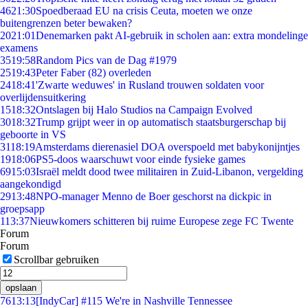
46
21:30
Spoedberaad EU na crisis Ceuta, moeten we onze
buitengrenzen beter bewaken?
20
21:01
Denemarken pakt AI-gebruik in scholen aan: extra mondelinge
examens
35
19:58
Random Pics van de Dag #1979
25
19:43
Peter Faber (82) overleden
24
18:41
'Zwarte weduwes' in Rusland trouwen soldaten voor
overlijdensuitkering
15
18:32
Ontslagen bij Halo Studios na Campaign Evolved
30
18:32
Trump grijpt weer in op automatisch staatsburgerschap bij
geboorte in VS
31
18:19
Amsterdams dierenasiel DOA overspoeld met babykonijntjes
19
18:06
PS5-doos waarschuwt voor einde fysieke games
69
15:03
Israël meldt dood twee militairen in Zuid-Libanon, vergelding
aangekondigd
29
13:48
NPO-manager Menno de Boer geschorst na dickpic in
groepsapp
1
13:37
Nieuwkomers schitteren bij ruime Europese zege FC Twente
Forum
Forum
Scrollbar gebruiken
opslaan
76
13:13
[IndyCar] #115 We're in Nashville Tennessee