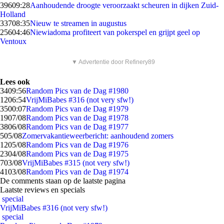
396
09:28
Aanhoudende droogte veroorzaakt scheuren in dijken Zuid-
Holland
337
08:35
Nieuw te streamen in augustus
256
04:46
Niewiadoma profiteert van pokerspel en grijpt geel op
Ventoux
▼ Advertentie door Refinery89
Lees ook
34
09:56
Random Pics van de Dag #1980
12
06:54
VrijMiBabes #316 (not very sfw!)
35
00:07
Random Pics van de Dag #1979
19
07/08
Random Pics van de Dag #1978
38
06/08
Random Pics van de Dag #1977
5
05/08
Zomervakantieweerbericht: aanhoudend zomers
12
05/08
Random Pics van de Dag #1976
23
04/08
Random Pics van de Dag #1975
7
03/08
VrijMiBabes #315 (not very sfw!)
41
03/08
Random Pics van de Dag #1974
De comments staan op de laatste pagina
Laatste reviews en specials
special
VrijMiBabes #316 (not very sfw!)
special