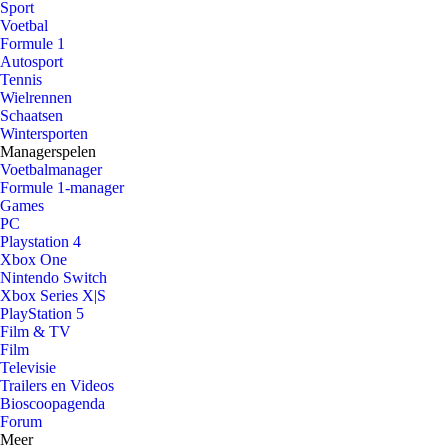
Sport
Voetbal
Formule 1
Autosport
Tennis
Wielrennen
Schaatsen
Wintersporten
Managerspelen
Voetbalmanager
Formule 1-manager
Games
PC
Playstation 4
Xbox One
Nintendo Switch
Xbox Series X|S
PlayStation 5
Film & TV
Film
Televisie
Trailers en Videos
Bioscoopagenda
Forum
Meer