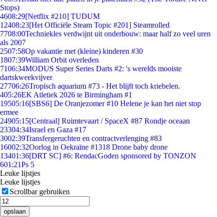
Stops)
46
08:29
[Netflix #210] TUDUM
124
08:23
[Het Officiële Steam Topic #201] Steamrolled
77
08:00
Techniekles verdwijnt uit onderbouw: maar half zo veel uren
als 2007
25
07:58
Op vakantie met (kleine) kinderen #30
18
07:39
William Orbit overleden
71
06:34
MODUS Super Series Darts #2: 's werelds mooiste
dartskweekvijver
277
06:26
Tropisch aquarium #73 - Het blijft toch kriebelen.
4
05:26
EK Atletiek 2026 te Birmingham #1
195
05:16
[SBS6] De Oranjezomer #10 Helene je kan het niet stop
ermee
249
05:15
[Centraal] Ruimtevaart / SpaceX #87 Rondje oceaan
233
04:34
Israel en Gaza #17
30
02:39
Transfergeruchten en contractverlenging #83
160
02:32
Oorlog in Oekraïne #1318 Drone baby drone
134
01:36
[DRT SC] #6: RendacGoden sponsored by TONZON
6
01:21
Ps 5
Leuke lijstjes
Leuke lijstjes
Scrollbar gebruiken
opslaan