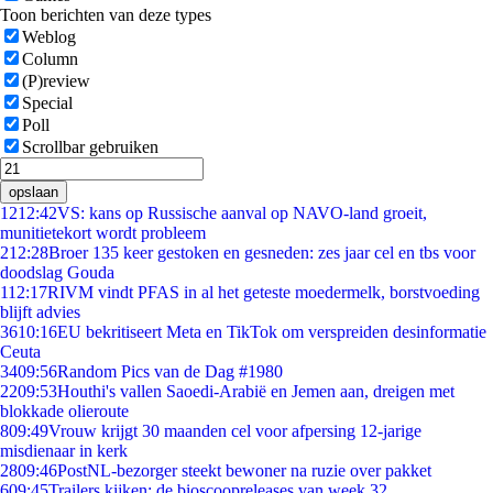
Toon berichten van deze types
Weblog
Column
(P)review
Special
Poll
Scrollbar gebruiken
opslaan
12
12:42
VS: kans op Russische aanval op NAVO-land groeit,
munitietekort wordt probleem
2
12:28
Broer 135 keer gestoken en gesneden: zes jaar cel en tbs voor
doodslag Gouda
1
12:17
RIVM vindt PFAS in al het geteste moedermelk, borstvoeding
blijft advies
36
10:16
EU bekritiseert Meta en TikTok om verspreiden desinformatie
Ceuta
34
09:56
Random Pics van de Dag #1980
22
09:53
Houthi's vallen Saoedi-Arabië en Jemen aan, dreigen met
blokkade olieroute
8
09:49
Vrouw krijgt 30 maanden cel voor afpersing 12-jarige
misdienaar in kerk
28
09:46
PostNL-bezorger steekt bewoner na ruzie over pakket
6
09:45
Trailers kijken: de bioscoopreleases van week 32