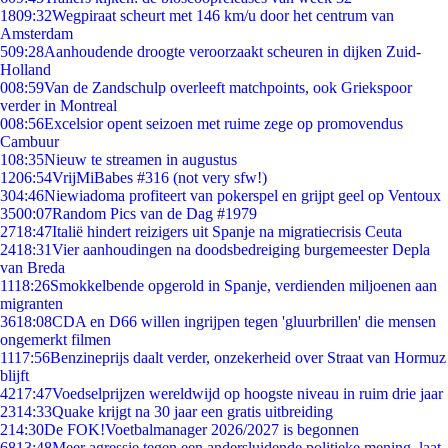
18
09:32
Wegpiraat scheurt met 146 km/u door het centrum van
Amsterdam
5
09:28
Aanhoudende droogte veroorzaakt scheuren in dijken Zuid-
Holland
0
08:59
Van de Zandschulp overleeft matchpoints, ook Griekspoor
verder in Montreal
0
08:56
Excelsior opent seizoen met ruime zege op promovendus
Cambuur
1
08:35
Nieuw te streamen in augustus
12
06:54
VrijMiBabes #316 (not very sfw!)
3
04:46
Niewiadoma profiteert van pokerspel en grijpt geel op Ventoux
35
00:07
Random Pics van de Dag #1979
27
18:47
Italië hindert reizigers uit Spanje na migratiecrisis Ceuta
24
18:31
Vier aanhoudingen na doodsbedreiging burgemeester Depla
van Breda
11
18:26
Smokkelbende opgerold in Spanje, verdienden miljoenen aan
migranten
36
18:08
CDA en D66 willen ingrijpen tegen 'gluurbrillen' die mensen
ongemerkt filmen
11
17:56
Benzineprijs daalt verder, onzekerheid over Straat van Hormuz
blijft
42
17:47
Voedselprijzen wereldwijd op hoogste niveau in ruim drie jaar
23
14:33
Quake krijgt na 30 jaar een gratis uitbreiding
2
14:30
De FOK!Voetbalmanager 2026/2027 is begonnen
68
13:48
Meer agressie tegen een andersluidende politieke mening, laat