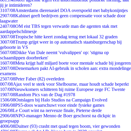
jij je intimideren?
31
07/08
Amsterdams dierenasiel DOA overspoeld met babykonijntjes
29
07/08
Kabinet geeft bedrijven geen compensatie voor schade door
laagwater
24
07/08
OM eist TBS tegen verwarde man die agenten stak met
aardappelschilmesje
30
07/08
Tropische hitte keert zondag terug met lokaal 32 graden
30
07/08
Trump grijpt weer in op automatisch staatsburgerschap bij
geboorte in VS
56
07/08
Dikke Van Dale neemt 'vulvalippen' op: 'stigma op
schaamlippen doorbreken'
16
07/08
Meta krijgt half miljard boete voor mentale schade bij jongeren
20
07/08
Denemarken pakt AI-gebruik in scholen aan: extra mondelinge
examens
25
07/08
Peter Faber (82) overleden
0
07/08
Ajax veel te sterk voor Shelbourne, maar houdt schade beperkt
1
07/08
Nieuwkomers schitteren bij ruime Europese zege FC Twente
19
07/08
Random Pics van de Dag #1978
15
06/08
Ontslagen bij Halo Studios na Campaign Evolved
19
06/08
PS5-doos waarschuwt voor einde fysieke games
2
06/08
Le Court wint na nerveuze finale, Pieterse derde
29
06/08
NPO-manager Menno de Boer geschorst na dickpic in
groepsapp
40
06/08
Duitser (93) crasht met quad tegen boom, vier gewonden