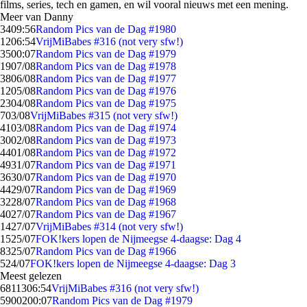
films, series, tech en gamen, en wil vooral nieuws met een mening.
Meer van Danny
34
09:56
Random Pics van de Dag #1980
12
06:54
VrijMiBabes #316 (not very sfw!)
35
00:07
Random Pics van de Dag #1979
19
07/08
Random Pics van de Dag #1978
38
06/08
Random Pics van de Dag #1977
12
05/08
Random Pics van de Dag #1976
23
04/08
Random Pics van de Dag #1975
7
03/08
VrijMiBabes #315 (not very sfw!)
41
03/08
Random Pics van de Dag #1974
30
02/08
Random Pics van de Dag #1973
44
01/08
Random Pics van de Dag #1972
49
31/07
Random Pics van de Dag #1971
36
30/07
Random Pics van de Dag #1970
44
29/07
Random Pics van de Dag #1969
32
28/07
Random Pics van de Dag #1968
40
27/07
Random Pics van de Dag #1967
14
27/07
VrijMiBabes #314 (not very sfw!)
15
25/07
FOK!kers lopen de Nijmeegse 4-daagse: Dag 4
83
25/07
Random Pics van de Dag #1966
5
24/07
FOK!kers lopen de Nijmeegse 4-daagse: Dag 3
Meest gelezen
68113
06:54
VrijMiBabes #316 (not very sfw!)
59002
00:07
Random Pics van de Dag #1979