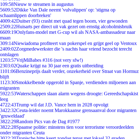
1
09:58
Nieuw te streamen in augustus
56
09:52
Dikke Van Dale neemt 'vulvalippen' op: 'stigma op
schaamlippen doorbreken'
40
09:42
Duitser (93) crasht met quad tegen boom, vier gewonden
25
09:22
Huisarts per direct uit vak gezet om ernstig alcoholmisbruik
66
09:19
Onlyfans-model met G-cup wil als NASA-ambassadeur naar
maan
3
09:14
Niewiadoma profiteert van pokerspel en grijpt geel op Ventoux
24
09:02
Zorgmedewerkster die 's nachts haar vriend bezocht terecht
ontslagen
12
03:57
VrijMiBabes #316 (not very sfw!)
23
03:02
Quake krijgt na 30 jaar een gratis uitbreiding
11
01:06
Benzineprijs daalt verder, onzekerheid over Straat van Hormuz
blijft
11
23:30
Smokkelbende opgerold in Spanje, verdienden miljoenen aan
migranten
59
22:53
Waterschappen slaan alarm wegens droogte: Gereedschapskist
leeg
47
22:43
Trump wil dat J.D. Vance hem in 2028 opvolgt
34
22:32
Ceuta-leider noemt Marokkaanse grensaanval door migranten
'gruweldaad'
38
22:29
Random Pics van de Dag #1977
38
22:28
Spaanse politie: minstens tien voor terrorisme veroordeelden
onder migranten Ceuta
30
22:20
Tropische hitte keert zondag terug met lokaal 32 graden