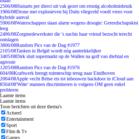
maan
25
06/08
Huisarts per direct uit vak gezet om ernstig alcoholmisbruik
19
06/08
Drone met explosieven bij Duits vliegveld voedt vrees voor
hybride aanval
59
06/08
Waterschappen slaan alarm wegens droogte: Gereedschapskist
leeg
24
06/08
Zorgmedewerkster die 's nachts haar vriend bezocht terecht
ontslagen
38
06/08
Random Pics van de Dag #1977
21
05/08
Tanken in België wordt nóg aantrekkelijker
34
05/08
Dirk sluit supermarkt op de Wallen na golf van diefstal en
agressie
12
05/08
Random Pics van de Dag #1976
6
04/08
Kraftwerk brengt ruimteschip terug naar Eindhoven
20
04/08
Apple vecht Britse eis tot inbouwen backdoor in iCloud aan
85
04/08
'Witte' mannen discrimineren is volgens OM geen enkel
probleem
Laatste items
Laatste items
Toon berichten uit deze thema's
Actueel
Entertainment
Sport
Film & Tv
Games