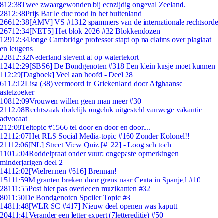
8
12:38
Twee zwaargewonden bij eenzijdig ongeval Zeeland.
28
12:38
Prijs Bar le duc rood in het buitenland
266
12:38
[AMV] VS #1312 spammers van de internationale rechtsorde
267
12:34
[NET5] Het blok 2026 #32 Blokkendozen
129
12:34
Jonge Cambridge professor stapt op na claims over plagiaat
en leugens
228
12:32
Nederland stevent af op watertekort
124
12:29
[SBS6] De Bondgenoten #318 Een klein kusje moet kunnen
1
12:29
[Dagboek] Veel aan hoofd - Deel 28
61
12:12
Lisa (38) vermoord in Griekenland door Afghaanse
asielzoeker
108
12:09
Vrouwen willen geen man meer #30
21
12:08
Rechtszaak dodelijk ongeluk uitgesteld vanwege vakantie
advocaat
2
12:08
Teltopic #1566 tel door en door en door....
121
12:07
Het RLS Social Media-topic #160 Zonder Kolonel!!
211
12:06
[NL] Street View Quiz [#122] - Loogisch toch
110
12:04
Roddelpraat onder vuur: ongepaste opmerkingen
minderjarigen deel 2
141
12:02
[Wielrennen #616] Brennan!
151
11:59
Migranten breken door grens naar Ceuta in Spanje,l #10
281
11:55
Post hier pas overleden muzikanten #32
80
11:50
De Bondgenoten Spoiler Topic #3
148
11:48
[WLR SC #417] Nieuw deel openen was kaputt
204
11:41
Verander een letter expert (7lettereditie) #50