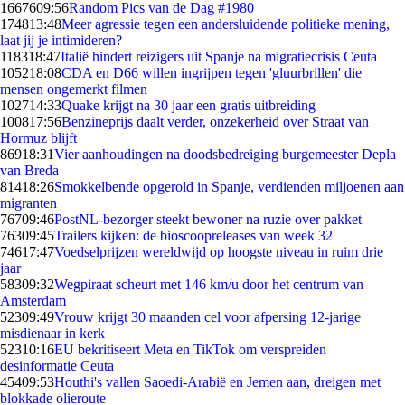
16676
09:56
Random Pics van de Dag #1980
1748
13:48
Meer agressie tegen een andersluidende politieke mening,
laat jij je intimideren?
1183
18:47
Italië hindert reizigers uit Spanje na migratiecrisis Ceuta
1052
18:08
CDA en D66 willen ingrijpen tegen 'gluurbrillen' die
mensen ongemerkt filmen
1027
14:33
Quake krijgt na 30 jaar een gratis uitbreiding
1008
17:56
Benzineprijs daalt verder, onzekerheid over Straat van
Hormuz blijft
869
18:31
Vier aanhoudingen na doodsbedreiging burgemeester Depla
van Breda
814
18:26
Smokkelbende opgerold in Spanje, verdienden miljoenen aan
migranten
767
09:46
PostNL-bezorger steekt bewoner na ruzie over pakket
763
09:45
Trailers kijken: de bioscoopreleases van week 32
746
17:47
Voedselprijzen wereldwijd op hoogste niveau in ruim drie
jaar
583
09:32
Wegpiraat scheurt met 146 km/u door het centrum van
Amsterdam
523
09:49
Vrouw krijgt 30 maanden cel voor afpersing 12-jarige
misdienaar in kerk
523
10:16
EU bekritiseert Meta en TikTok om verspreiden
desinformatie Ceuta
454
09:53
Houthi's vallen Saoedi-Arabië en Jemen aan, dreigen met
blokkade olieroute