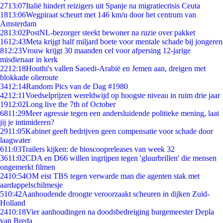
27
13:07
Italië hindert reizigers uit Spanje na migratiecrisis Ceuta
18
13:06
Wegpiraat scheurt met 146 km/u door het centrum van
Amsterdam
28
13:02
PostNL-bezorger steekt bewoner na ruzie over pakket
16
12:43
Meta krijgt half miljard boete voor mentale schade bij jongeren
8
12:23
Vrouw krijgt 30 maanden cel voor afpersing 12-jarige
misdienaar in kerk
22
12:18
Houthi's vallen Saoedi-Arabië en Jemen aan, dreigen met
blokkade olieroute
34
12:14
Random Pics van de Dag #1980
42
12:11
Voedselprijzen wereldwijd op hoogste niveau in ruim drie jaar
19
12:02
Long live the 7th of October
68
11:29
Meer agressie tegen een andersluidende politieke mening, laat
jij je intimideren?
29
11:05
Kabinet geeft bedrijven geen compensatie voor schade door
laagwater
6
11:03
Trailers kijken: de bioscoopreleases van week 32
36
11:02
CDA en D66 willen ingrijpen tegen 'gluurbrillen' die mensen
ongemerkt filmen
24
10:54
OM eist TBS tegen verwarde man die agenten stak met
aardappelschilmesje
5
10:42
Aanhoudende droogte veroorzaakt scheuren in dijken Zuid-
Holland
24
10:18
Vier aanhoudingen na doodsbedreiging burgemeester Depla
van Breda