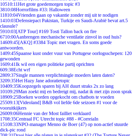
105
10:11
Het grote goedemorgen topic #3
38
10:08
Horrorfilms #33: Halloween
118
10:04
Vrienden gaan op vakantie zonder mij uit te nodigen
14
10:03
Defensiepact Pakistan, Turkije en Saudi-Arabië bevat art.5
clausule?
59
10:03
[ATP Tour] #169 Tosti Tallon back on fire
67
10:00
Aanbrengen mechanische ventilatie zinvol in oud huis?
146
09:45
[AKQ] #3384 Topic met vragen. En soms goede
antwoorden.
14
09:45
Spaanse kust onder vuur van Portugese oorlogsschepen: 120
gewonden
16
09:41
Ik wil een eigen politieke partij oprichten
6
09:38
Echt wrf
28
09:37
Single mannen verplichtsingle moeders laten daten?
32
09:35
Het Hazy Jane adoratietopic
104
09:35
Koopzegels sparen bij AH duurt straks 2x zo lang
101
09:29
Man zoekt mij en bedreigt mij, nadat ik met zijn zoon sprak
189
09:25
Boeken worden opgekocht om chatbots te voeden
255
09:13
[Videoland] B&B vol liefde 6de seizoen #1 voor de
vooruitkijkers
260
09:06
Hennie van der Most failliet verklaard
17
08:35
Centraal FC Utrecht topic #88 - #CorreiaIn
151
08:33
NPO-manager Menno de Boer (47) op non-actief stuurde
dick-pic rond
7
08:31
Draai hier alle platen in je platenkast #32 (The Torture Never