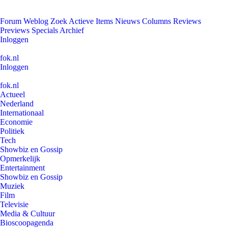
Forum
Weblog
Zoek
Actieve Items
Nieuws
Columns
Reviews
Previews
Specials
Archief
Inloggen
fok.nl
Inloggen
fok.nl
Actueel
Nederland
Internationaal
Economie
Politiek
Tech
Showbiz en Gossip
Opmerkelijk
Entertainment
Showbiz en Gossip
Muziek
Film
Televisie
Media & Cultuur
Bioscoopagenda