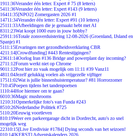
19
11:36
Verander één letter. Expert # 75 (8 letters)
54
11:36
Verander één letter: Expert #143 (9 letters)
164
11:35
[NPO2] Zomergasten 2026 #1
147
11:34
Verander één letter: Expert #91 (10 letters)
251
11:33
Afbeeldingen die je gemaakt hebt met AI
83
11:23
Wat koopt 1000 euro in jouw hobby?
259
11:16
Totale zonsverduistering 12-08-2026 (Groenland, IJsland en
Spanje) #1
51
11:15
Ervaringen met gezondheidsverklaring CBR
42
11:14
[Crowdfunding] #443 Rentestijgingen?
236
11:14
Oorlog Iran #136 Bridge and powerplant day incoming?
27
11:12
Forum werkt niet op Chrome
90
11:12
Post hier zo vaak mogelijk om 11:11 #39 Vanz11
48
11:04
Jezelf gelukkig voelen als vrijgezelle vijftiger
175
11:02
Wat is jullie binnenhuistemperatuur? #81 Horrorzomer
7
10:45
Poepen tijdens het tandenpoetsen
11
10:44
Hoe hiermee om te gaan?
60
10:36
Magic mushrooms
12
10:31
Opmerkelijke foto's van Funda #243
85
10:26
Nederlandse Politiek #725
51
10:20
Eeuwig voortleven
8
10:19
Weer een parkeergarage dicht in Dordrecht, auto's zo snel
mogelijk weg
223
10:15
[Live Eredivisie #1784] Dying seconds van het seizoen!
0
10:14
[KERST] Adventskalenders 2026