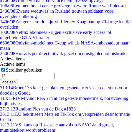
47
06/08
Trump wil dat J.D. Vance hem in 2028 opvolgt
1
06/08
Lemmen boekt eerste profzege in zware Ronde van Polen-rit
24
06/08
'Zwarte weduwes' in Rusland trouwen soldaten voor
overlijdensuitkering
14
06/08
Zangeres en Idols-jurylid Jerney Kaagman op 79-jarige leeftijd
overleden
10
06/08
Netflix-abonnees krijgen exclusieve early access tot
uitgebreide GTA VI trailer
66
06/08
Onlyfans-model met G-cup wil als NASA-ambassadeur naar
maan
25
06/08
Huisarts per direct uit vak gezet om ernstig alcoholmisbruik
Actieve items
Actieve items
Scrollbar gebruiken
opslaan
3
13:14
Broer 135 keer gestoken en gesneden: zes jaar cel en tbs voor
doodslag Gouda
1
13:13
RIVM vindt PFAS in al het geteste moedermelk, borstvoeding
blijft advies
37
13:13
Random Pics van de Dag #1833
36
13:11
EU bekritiseert Meta en TikTok om verspreiden desinformatie
Ceuta
12
13:11
VS: kans op Russische aanval op NAVO-land groeit,
munitietekort wordt probleem