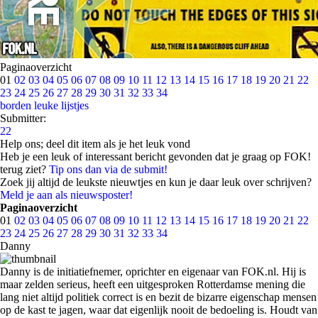
Paginaoverzicht
01
02
03
04
05
06
07
08
09
10
11
12
13
14
15
16
17
18
19
20
21
22
23
24
25
26
27
28
29
30
31
32
33
34
borden
leuke lijstjes
Submitter:
22
Help ons; deel dit item als je het leuk vond
Heb je een leuk of interessant bericht gevonden dat je graag op FOK!
terug ziet?
Tip ons dan via de submit!
Zoek jij altijd de leukste nieuwtjes en kun je daar leuk over schrijven?
Meld je aan als nieuwsposter!
Paginaoverzicht
01
02
03
04
05
06
07
08
09
10
11
12
13
14
15
16
17
18
19
20
21
22
23
24
25
26
27
28
29
30
31
32
33
34
Danny
Danny is de initiatiefnemer, oprichter en eigenaar van FOK.nl. Hij is
maar zelden serieus, heeft een uitgesproken Rotterdamse mening die
lang niet altijd politiek correct is en bezit de bizarre eigenschap mensen
op de kast te jagen, waar dat eigenlijk nooit de bedoeling is. Houdt van