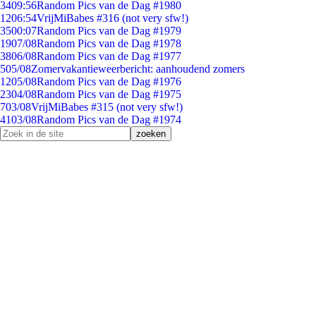
34
09:56
Random Pics van de Dag #1980
12
06:54
VrijMiBabes #316 (not very sfw!)
35
00:07
Random Pics van de Dag #1979
19
07/08
Random Pics van de Dag #1978
38
06/08
Random Pics van de Dag #1977
5
05/08
Zomervakantieweerbericht: aanhoudend zomers
12
05/08
Random Pics van de Dag #1976
23
04/08
Random Pics van de Dag #1975
7
03/08
VrijMiBabes #315 (not very sfw!)
41
03/08
Random Pics van de Dag #1974