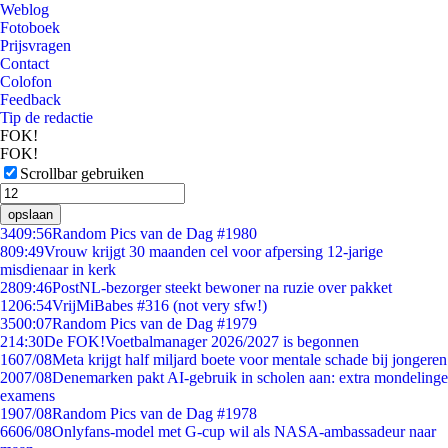
Weblog
Fotoboek
Prijsvragen
Contact
Colofon
Feedback
Tip de redactie
FOK!
FOK!
Scrollbar gebruiken
opslaan
34
09:56
Random Pics van de Dag #1980
8
09:49
Vrouw krijgt 30 maanden cel voor afpersing 12-jarige
misdienaar in kerk
28
09:46
PostNL-bezorger steekt bewoner na ruzie over pakket
12
06:54
VrijMiBabes #316 (not very sfw!)
35
00:07
Random Pics van de Dag #1979
2
14:30
De FOK!Voetbalmanager 2026/2027 is begonnen
16
07/08
Meta krijgt half miljard boete voor mentale schade bij jongeren
20
07/08
Denemarken pakt AI-gebruik in scholen aan: extra mondelinge
examens
19
07/08
Random Pics van de Dag #1978
66
06/08
Onlyfans-model met G-cup wil als NASA-ambassadeur naar