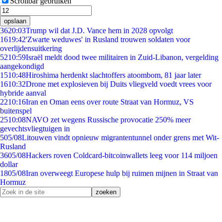
Scrollbar gebruiken
opslaan
36
20:03
Trump wil dat J.D. Vance hem in 2028 opvolgt
16
19:42
'Zwarte weduwes' in Rusland trouwen soldaten voor
overlijdensuitkering
52
10:59
Israël meldt dood twee militairen in Zuid-Libanon, vergelding
aangekondigd
15
10:48
Hiroshima herdenkt slachtoffers atoombom, 81 jaar later
16
10:32
Drone met explosieven bij Duits vliegveld voedt vrees voor
hybride aanval
22
10:16
Iran en Oman eens over route Straat van Hormuz, VS
buitenspel
25
10:08
NAVO zet wegens Russische provocatie 250% meer
gevechtsvliegtuigen in
5
05/08
Litouwen vindt opnieuw migrantentunnel onder grens met Wit-
Rusland
36
05/08
Hackers roven Coldcard-bitcoinwallets leeg voor 114 miljoen
dollar
18
05/08
Iran overweegt Europese hulp bij ruimen mijnen in Straat van
Hormuz