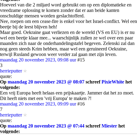
Hoeveel van die 2 miljard word gebruikt om op een diplomatieke en
vreedzame oplossing te komen zonder dat er aan beide kanten
onschuldige mensen worden geslachtofferd.
Nee, roepen om een cease-fire is enkel voor het Israel-conflict. Wel een
beetje bij de leest blijven heh!
Maar goed. Oekraine gaat verliezen en de wereld (VS en EU) is er nu
wel een beetje klaar mee... waarschijnlijk zullen ze wel over een paar
maanden zich naar de onderhandelingstafel begeven. Zelenski zal dan
nog geen steeds Krim hebben, maar wel een geruineerd Oekraine,
terwijl Rusland gewoon weer verder zal gaan met zijn leven.
maandag 20 november 2023, 09:08 uur
#15
3
herrieputter
quote:
Op
maandag 20 november 2023 @ 08:07
schreef
PixieWhite
het
volgende:
Een vrij Europa heeft helaas een prijskaartje. Jammer dat het zo moet.
Dit heeft niets met een 'vrij Europa' te maken ?!
maandag 20 november 2023, 09:09 uur
#16
7
herrieputter
quote:
Op
maandag 20 november 2023 @ 07:44
schreef
Miester
het
volgende: