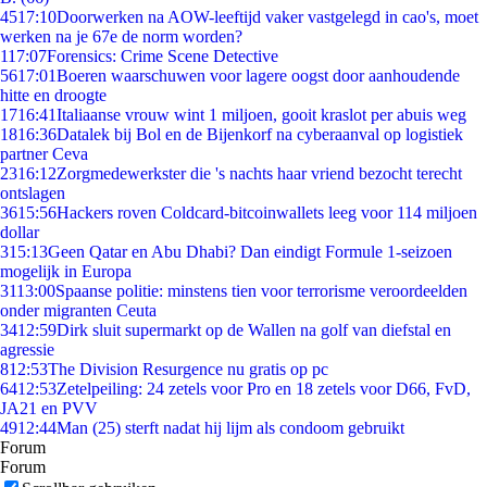
45
17:10
Doorwerken na AOW-leeftijd vaker vastgelegd in cao's, moet
werken na je 67e de norm worden?
1
17:07
Forensics: Crime Scene Detective
56
17:01
Boeren waarschuwen voor lagere oogst door aanhoudende
hitte en droogte
17
16:41
Italiaanse vrouw wint 1 miljoen, gooit kraslot per abuis weg
18
16:36
Datalek bij Bol en de Bijenkorf na cyberaanval op logistiek
partner Ceva
23
16:12
Zorgmedewerkster die 's nachts haar vriend bezocht terecht
ontslagen
36
15:56
Hackers roven Coldcard-bitcoinwallets leeg voor 114 miljoen
dollar
3
15:13
Geen Qatar en Abu Dhabi? Dan eindigt Formule 1-seizoen
mogelijk in Europa
31
13:00
Spaanse politie: minstens tien voor terrorisme veroordeelden
onder migranten Ceuta
34
12:59
Dirk sluit supermarkt op de Wallen na golf van diefstal en
agressie
8
12:53
The Division Resurgence nu gratis op pc
64
12:53
Zetelpeiling: 24 zetels voor Pro en 18 zetels voor D66, FvD,
JA21 en PVV
49
12:44
Man (25) sterft nadat hij lijm als condoom gebruikt
Forum
Forum