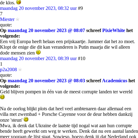
de klos.
maandag 20 november 2023, 08:32 uur
#9
7
Miester
quote:
Op
maandag 20 november 2023 @ 08:07
schreef
PixieWhite
het
volgende:
Een vrij Europa heeft helaas een prijskaartje. Jammer dat het zo moet.
Klopt de enige die dit kan veranderen is Putin maarja die wil alleen
dode mensen zien
maandag 20 november 2023, 08:39 uur
#10
1
p2a2008
quote:
Op
maandag 20 november 2023 @ 08:03
schreef
Academicus
het
volgende:
Geld blijven pompen in één van de meest corrupte landen ter wereld
Na de oorlog blijkt plots dat heel veel ambtenaren daar allemaal een
villa met zwembad + Porsche Cayenne voor de deur hebben dankzij
onze 'steun'
Mwa, ik denk dat Ukraine de laatste tijd nogal wat aan hun corrupte
bende heeft gewerkt om weg te werken. Denk dat nu een aantal landen
meer vooraan de lijst staat. Sowieso, hoezo denk jij dat Nederland ook