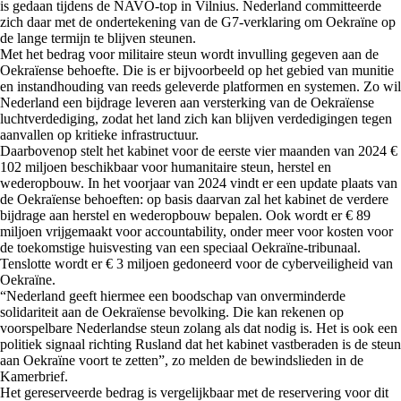
is gedaan tijdens de NAVO-top in Vilnius. Nederland committeerde
zich daar met de ondertekening van de G7-verklaring om Oekraïne op
de lange termijn te blijven steunen.
Met het bedrag voor militaire steun wordt invulling gegeven aan de
Oekraïense behoefte. Die is er bijvoorbeeld op het gebied van munitie
en instandhouding van reeds geleverde platformen en systemen. Zo wil
Nederland een bijdrage leveren aan versterking van de Oekraïense
luchtverdediging, zodat het land zich kan blijven verdedigingen tegen
aanvallen op kritieke infrastructuur.
Daarbovenop stelt het kabinet voor de eerste vier maanden van 2024 €
102 miljoen beschikbaar voor humanitaire steun, herstel en
wederopbouw. In het voorjaar van 2024 vindt er een update plaats van
de Oekraïense behoeften: op basis daarvan zal het kabinet de verdere
bijdrage aan herstel en wederopbouw bepalen. Ook wordt er € 89
miljoen vrijgemaakt voor accountability, onder meer voor kosten voor
de toekomstige huisvesting van een speciaal Oekraïne-tribunaal.
Tenslotte wordt er € 3 miljoen gedoneerd voor de cyberveiligheid van
Oekraïne.
“Nederland geeft hiermee een boodschap van onverminderde
solidariteit aan de Oekraïense bevolking. Die kan rekenen op
voorspelbare Nederlandse steun zolang als dat nodig is. Het is ook een
politiek signaal richting Rusland dat het kabinet vastberaden is de steun
aan Oekraïne voort te zetten”, zo melden de bewindslieden in de
Kamerbrief.
Het gereserveerde bedrag is vergelijkbaar met de reservering voor dit