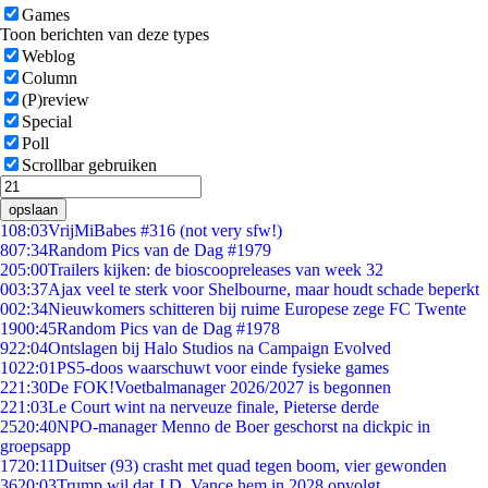
Games
Toon berichten van deze types
Weblog
Column
(P)review
Special
Poll
Scrollbar gebruiken
opslaan
1
08:03
VrijMiBabes #316 (not very sfw!)
8
07:34
Random Pics van de Dag #1979
2
05:00
Trailers kijken: de bioscoopreleases van week 32
0
03:37
Ajax veel te sterk voor Shelbourne, maar houdt schade beperkt
0
02:34
Nieuwkomers schitteren bij ruime Europese zege FC Twente
19
00:45
Random Pics van de Dag #1978
9
22:04
Ontslagen bij Halo Studios na Campaign Evolved
10
22:01
PS5-doos waarschuwt voor einde fysieke games
2
21:30
De FOK!Voetbalmanager 2026/2027 is begonnen
2
21:03
Le Court wint na nerveuze finale, Pieterse derde
25
20:40
NPO-manager Menno de Boer geschorst na dickpic in
groepsapp
17
20:11
Duitser (93) crasht met quad tegen boom, vier gewonden
36
20:03
Trump wil dat J.D. Vance hem in 2028 opvolgt