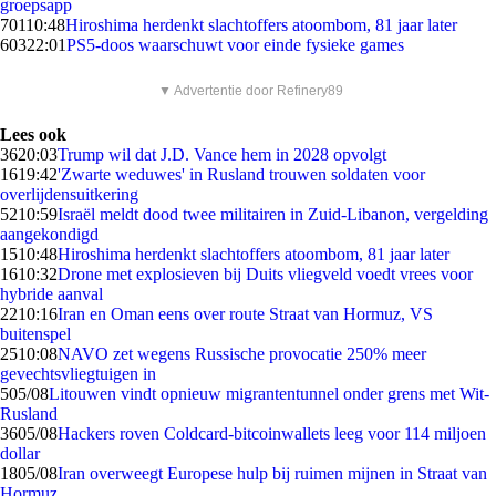
groepsapp
701
10:48
Hiroshima herdenkt slachtoffers atoombom, 81 jaar later
603
22:01
PS5-doos waarschuwt voor einde fysieke games
▼ Advertentie door Refinery89
Lees ook
36
20:03
Trump wil dat J.D. Vance hem in 2028 opvolgt
16
19:42
'Zwarte weduwes' in Rusland trouwen soldaten voor
overlijdensuitkering
52
10:59
Israël meldt dood twee militairen in Zuid-Libanon, vergelding
aangekondigd
15
10:48
Hiroshima herdenkt slachtoffers atoombom, 81 jaar later
16
10:32
Drone met explosieven bij Duits vliegveld voedt vrees voor
hybride aanval
22
10:16
Iran en Oman eens over route Straat van Hormuz, VS
buitenspel
25
10:08
NAVO zet wegens Russische provocatie 250% meer
gevechtsvliegtuigen in
5
05/08
Litouwen vindt opnieuw migrantentunnel onder grens met Wit-
Rusland
36
05/08
Hackers roven Coldcard-bitcoinwallets leeg voor 114 miljoen
dollar
18
05/08
Iran overweegt Europese hulp bij ruimen mijnen in Straat van
Hormuz