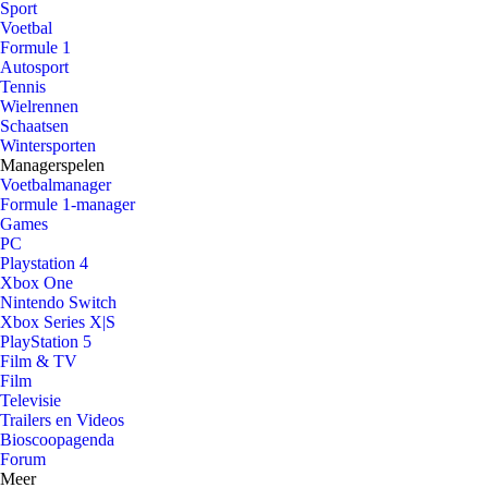
Sport
Voetbal
Formule 1
Autosport
Tennis
Wielrennen
Schaatsen
Wintersporten
Managerspelen
Voetbalmanager
Formule 1-manager
Games
PC
Playstation 4
Xbox One
Nintendo Switch
Xbox Series X|S
PlayStation 5
Film & TV
Film
Televisie
Trailers en Videos
Bioscoopagenda
Forum
Meer