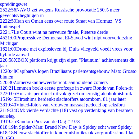
spreidingswet
25
22:56
NAVO zet wegens Russische provocatie 250% meer
gevechtsvliegtuigen in
22
22:50
Iran en Oman eens over route Straat van Hormuz, VS
buitenspel
2
22:17
Le Court wint na nerveuze finale, Pieterse derde
45
21:00
Progressieve Democraat El-Sayed wint nipt voorverkiezing
Michigan
16
21:00
Drone met explosieven bij Duits vliegveld voedt vrees voor
hybride aanval
2
20:58
XBOX platform krijgt zijn eigen "Platinum" achievements dit
jaar
12
20:48
Capibara's lopen Braziliaans parlementsgebouw Mato Grosso
binnen
5
20:30
Zomervakantieweerbericht: aanhoudend zomers
1
20:21
Lemmen boekt eerste profzege in zware Ronde van Polen-rit
22
20:05
Huisarts per direct uit vak gezet om ernstig alcoholmisbruik
15
19:45
Hiroshima herdenkt slachtoffers atoombom, 81 jaar later
38
19:40
Vinted-foto's van vrouwen massaal gedeeld op seksfora
21
19:34
OM: vierde verdachte (18) vast op verdenking van beramen
aanslag
19
19:25
Random Pics van de Dag #1978
8
18:19
In Spider-Man: Brand New Day is Spidey echt weer Spidey
6
18:18
Nieuw slachtoffer in kindermisbruikzaak zorgprofessional Jan
B. (66)