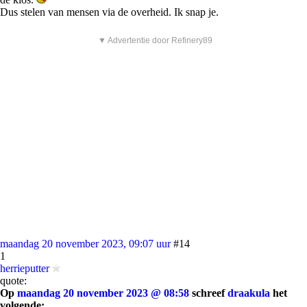
Dus stelen van mensen via de overheid. Ik snap je.
▼ Advertentie door Refinery89
maandag 20 november 2023, 09:07 uur
#14
1
herrieputter
quote:
Op
maandag 20 november 2023 @ 08:58
schreef
draakula
het
volgende: