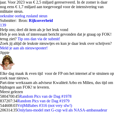
jaar. Voor 2023 was € 2,5 miljard gereserveerd. In de zomer is daar
nog eens € 1,7 miljard aan toegevoegd voor de intensivering van
militaire steun.
oekraïne
oorlog
rusland
steun
Submitter:
Bron:
Rijksoverheid
139
Help ons; deel dit item als je het leuk vond
Heb je een leuk of interessant bericht gevonden dat je graag op FOK!
terug ziet?
Tip ons dan via de submit!
Zoek jij altijd de leukste nieuwtjes en kun je daar leuk over schrijven?
Meld je aan als nieuwsposter!
Jippie
Elke dag maak ik even tijd voor de FP om het internet af te struinen op
zoek naar nieuws.
Part-time werkzaam als adviseur Kwaliteit Arbo en Milieu, dus tijd om
bijdragen aan FOK! te leveren.
Meest gelezen
58047
00:45
Random Pics van de Dag #1978
8372
07:34
Random Pics van de Dag #1979
5446
08:03
VrijMiBabes #316 (not very sfw!)
2063
14:35
Onlyfans-model met G-cup wil als NASA-ambassadeur