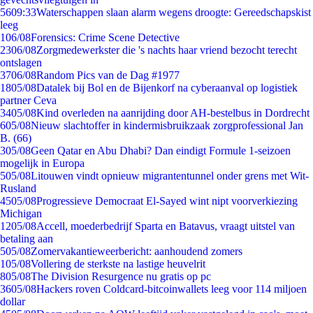
56
09:33
Waterschappen slaan alarm wegens droogte: Gereedschapskist
leeg
1
06/08
Forensics: Crime Scene Detective
23
06/08
Zorgmedewerkster die 's nachts haar vriend bezocht terecht
ontslagen
37
06/08
Random Pics van de Dag #1977
18
05/08
Datalek bij Bol en de Bijenkorf na cyberaanval op logistiek
partner Ceva
34
05/08
Kind overleden na aanrijding door AH-bestelbus in Dordrecht
6
05/08
Nieuw slachtoffer in kindermisbruikzaak zorgprofessional Jan
B. (66)
3
05/08
Geen Qatar en Abu Dhabi? Dan eindigt Formule 1-seizoen
mogelijk in Europa
5
05/08
Litouwen vindt opnieuw migrantentunnel onder grens met Wit-
Rusland
45
05/08
Progressieve Democraat El-Sayed wint nipt voorverkiezing
Michigan
12
05/08
Accell, moederbedrijf Sparta en Batavus, vraagt uitstel van
betaling aan
5
05/08
Zomervakantieweerbericht: aanhoudend zomers
1
05/08
Vollering de sterkste na lastige heuvelrit
8
05/08
The Division Resurgence nu gratis op pc
36
05/08
Hackers roven Coldcard-bitcoinwallets leeg voor 114 miljoen
dollar