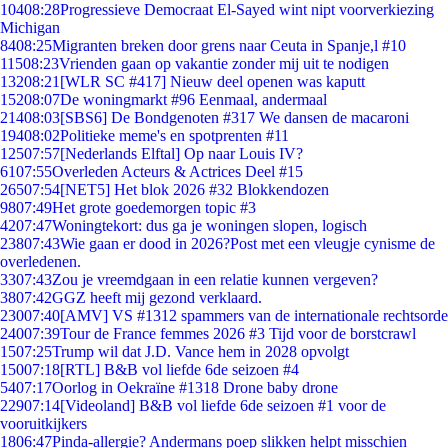
104
08:28
Progressieve Democraat El-Sayed wint nipt voorverkiezing
Michigan
84
08:25
Migranten breken door grens naar Ceuta in Spanje,l #10
115
08:23
Vrienden gaan op vakantie zonder mij uit te nodigen
132
08:21
[WLR SC #417] Nieuw deel openen was kaputt
152
08:07
De woningmarkt #96 Eenmaal, andermaal
214
08:03
[SBS6] De Bondgenoten #317 We dansen de macaroni
194
08:02
Politieke meme's en spotprenten #11
125
07:57
[Nederlands Elftal] Op naar Louis IV?
61
07:55
Overleden Acteurs & Actrices Deel #15
265
07:54
[NET5] Het blok 2026 #32 Blokkendozen
98
07:49
Het grote goedemorgen topic #3
42
07:47
Woningtekort: dus ga je woningen slopen, logisch
238
07:43
Wie gaan er dood in 2026?Post met een vleugje cynisme de
overledenen.
33
07:43
Zou je vreemdgaan in een relatie kunnen vergeven?
38
07:42
GGZ heeft mij gezond verklaard.
230
07:40
[AMV] VS #1312 spammers van de internationale rechtsorde
240
07:39
Tour de France femmes 2026 #3 Tijd voor de borstcrawl
15
07:25
Trump wil dat J.D. Vance hem in 2028 opvolgt
150
07:18
[RTL] B&B vol liefde 6de seizoen #4
54
07:17
Oorlog in Oekraïne #1318 Drone baby drone
229
07:14
[Videoland] B&B vol liefde 6de seizoen #1 voor de
vooruitkijkers
18
06:47
Pinda-allergie? Andermans poep slikken helpt misschien