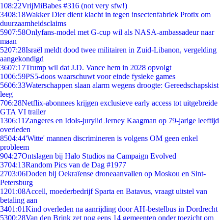
1
08:22
VrijMiBabes #316 (not very sfw!)
34
08:18
Wakker Dier dient klacht in tegen insectenfabriek Protix om
duurzaamheidsclaims
59
07:58
Onlyfans-model met G-cup wil als NASA-ambassadeur naar
maan
52
07:28
Israël meldt dood twee militairen in Zuid-Libanon, vergelding
aangekondigd
36
07:17
Trump wil dat J.D. Vance hem in 2028 opvolgt
10
06:59
PS5-doos waarschuwt voor einde fysieke games
56
06:33
Waterschappen slaan alarm wegens droogte: Gereedschapskist
leeg
7
06:28
Netflix-abonnees krijgen exclusieve early access tot uitgebreide
GTA VI trailer
13
06:11
Zangeres en Idols-jurylid Jerney Kaagman op 79-jarige leeftijd
overleden
85
04:44
'Witte' mannen discrimineren is volgens OM geen enkel
probleem
9
04:27
Ontslagen bij Halo Studios na Campaign Evolved
37
04:13
Random Pics van de Dag #1977
27
03:06
Doden bij Oekraïense droneaanvallen op Moskou en Sint-
Petersburg
12
01:08
Accell, moederbedrijf Sparta en Batavus, vraagt uitstel van
betaling aan
34
01:01
Kind overleden na aanrijding door AH-bestelbus in Dordrecht
53
00:28
Van den Brink zet nog eens 14 gemeenten onder toezicht om