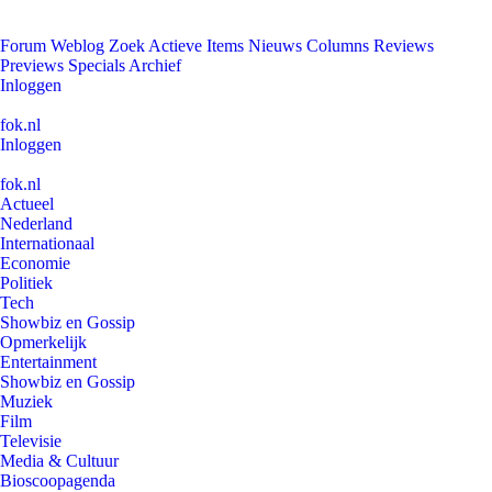
Forum
Weblog
Zoek
Actieve Items
Nieuws
Columns
Reviews
Previews
Specials
Archief
Inloggen
fok.nl
Inloggen
fok.nl
Actueel
Nederland
Internationaal
Economie
Politiek
Tech
Showbiz en Gossip
Opmerkelijk
Entertainment
Showbiz en Gossip
Muziek
Film
Televisie
Media & Cultuur
Bioscoopagenda