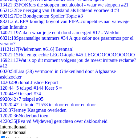
134
21:33
FOK!ers die stoppen met alcohol - waar we stoppen #21
65
21:32
De neergang van Duitsland als lichtend voorbeeld #3
69
21:27
De Bondgenoten Spoiler Topic #3
83
21:25
UEFA kondigt boycot van FIFA-competities aan vanwege
plan Infantino
140
21:19
Zaken waar je je echt dood aan ergert #17 - Werklui
68
21:18
Spaanstalige nummers #34 A que calor nos pasaremos por el
verano?
111
21:17
[Wielrennen #616] Brennan!
270
21:15
Het enige echte LEGO-topic #45 LEGOOOOOOOOOOO
169
21:13
Wat is op dit moment volgens jou de meest irritante reclame?
#12
60
20:54
Lisa (38) vermoord in Griekenland door Afghaanse
asielzoeker
14
20:49
Global Justice Report
1
20:44
+5 telspel #144 Keer 5 =
1
20:44
+9 telspel #74
99
20:42
+7 telspel #95
120
20:42
Teltopic #1558 tel door en door en door....
2
20:37
Jerney Kaagman overleden
120
20:36
Nederland toen
42
20:35
[Eva vd Wijdeven] geruchten over dakloosheid
Internationaal
Internationaal