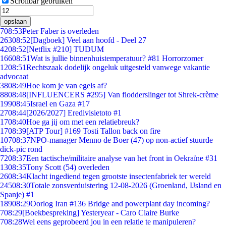
Scrollbar gebruiken
opslaan
7
08:53
Peter Faber is overleden
263
08:52
[Dagboek] Veel aan hoofd - Deel 27
42
08:52
[Netflix #210] TUDUM
166
08:51
Wat is jullie binnenhuistemperatuur? #81 Horrorzomer
12
08:51
Rechtszaak dodelijk ongeluk uitgesteld vanwege vakantie
advocaat
38
08:49
Hoe kom je van egels af?
88
08:48
[INFLUENCERS #295] Van flodderslinger tot Shrek-crème
199
08:45
Israel en Gaza #17
27
08:44
[2026/2027] Eredivisietoto #1
17
08:40
Hoe ga jij om met een relatiebreuk?
17
08:39
[ATP Tour] #169 Tosti Tallon back on fire
107
08:37
NPO-manager Menno de Boer (47) op non-actief stuurde
dick-pic rond
72
08:37
Een tactische/militaire analyse van het front in Oekraïne #31
13
08:35
Tony Scott (54) overleden
26
08:34
Klacht ingediend tegen grootste insectenfabriek ter wereld
245
08:30
Totale zonsverduistering 12-08-2026 (Groenland, IJsland en
Spanje) #1
189
08:29
Oorlog Iran #136 Bridge and powerplant day incoming?
7
08:29
[Boekbespreking] Yesteryear - Caro Claire Burke
7
08:28
Wel eens geprobeerd jou in een relatie te manipuleren?