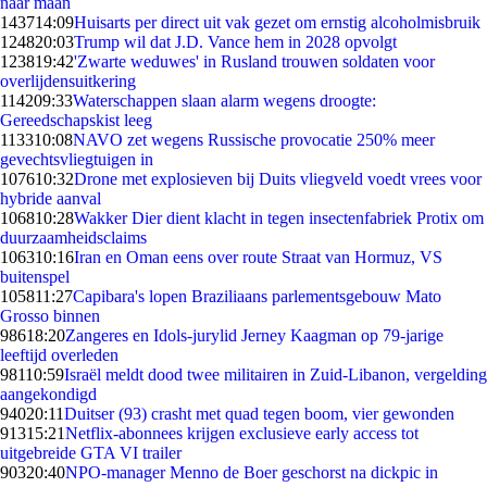
naar maan
1437
14:09
Huisarts per direct uit vak gezet om ernstig alcoholmisbruik
1248
20:03
Trump wil dat J.D. Vance hem in 2028 opvolgt
1238
19:42
'Zwarte weduwes' in Rusland trouwen soldaten voor
overlijdensuitkering
1142
09:33
Waterschappen slaan alarm wegens droogte:
Gereedschapskist leeg
1133
10:08
NAVO zet wegens Russische provocatie 250% meer
gevechtsvliegtuigen in
1076
10:32
Drone met explosieven bij Duits vliegveld voedt vrees voor
hybride aanval
1068
10:28
Wakker Dier dient klacht in tegen insectenfabriek Protix om
duurzaamheidsclaims
1063
10:16
Iran en Oman eens over route Straat van Hormuz, VS
buitenspel
1058
11:27
Capibara's lopen Braziliaans parlementsgebouw Mato
Grosso binnen
986
18:20
Zangeres en Idols-jurylid Jerney Kaagman op 79-jarige
leeftijd overleden
981
10:59
Israël meldt dood twee militairen in Zuid-Libanon, vergelding
aangekondigd
940
20:11
Duitser (93) crasht met quad tegen boom, vier gewonden
913
15:21
Netflix-abonnees krijgen exclusieve early access tot
uitgebreide GTA VI trailer
903
20:40
NPO-manager Menno de Boer geschorst na dickpic in