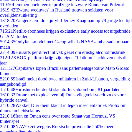
1
19:50
Lemmen boekt eerste profzege in zware Ronde van Polen-rit
16
19:42
'Zwarte weduwes' in Rusland trouwen soldaten voor
overlijdensuitkering
13
18:20
Zangeres en Idols-jurylid Jerney Kaagman op 79-jarige leeftijd
overleden
7
15:21
Netflix-abonnees krijgen exclusieve early access tot uitgebreide
GTA VI trailer
59
14:35
Onlyfans-model met G-cup wil als NASA-ambassadeur naar
maan
22
14:09
Huisarts per direct uit vak gezet om ernstig alcoholmisbruik
2
12:12
XBOX platform krijgt zijn eigen "Platinum" achievements dit
jaar
12
11:27
Capibara's lopen Braziliaans parlementsgebouw Mato Grosso
binnen
52
10:59
Israël meldt dood twee militairen in Zuid-Libanon, vergelding
aangekondigd
15
10:48
Hiroshima herdenkt slachtoffers atoombom, 81 jaar later
16
10:32
Drone met explosieven bij Duits vliegveld voedt vrees voor
hybride aanval
34
10:28
Wakker Dier dient klacht in tegen insectenfabriek Protix om
duurzaamheidsclaims
22
10:16
Iran en Oman eens over route Straat van Hormuz, VS
buitenspel
25
10:08
NAVO zet wegens Russische provocatie 250% meer
gevechtsvliegtuigen in