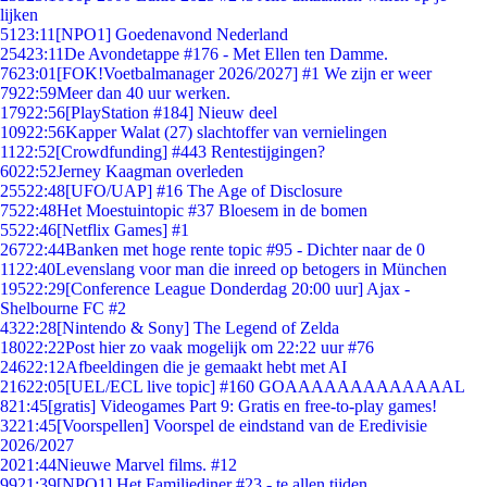
lijken
51
23:11
[NPO1] Goedenavond Nederland
254
23:11
De Avondetappe #176 - Met Ellen ten Damme.
76
23:01
[FOK!Voetbalmanager 2026/2027] #1 We zijn er weer
79
22:59
Meer dan 40 uur werken.
179
22:56
[PlayStation #184] Nieuw deel
109
22:56
Kapper Walat (27) slachtoffer van vernielingen
11
22:52
[Crowdfunding] #443 Rentestijgingen?
60
22:52
Jerney Kaagman overleden
255
22:48
[UFO/UAP] #16 The Age of Disclosure
75
22:48
Het Moestuintopic #37 Bloesem in de bomen
55
22:46
[Netflix Games] #1
267
22:44
Banken met hoge rente topic #95 - Dichter naar de 0
11
22:40
Levenslang voor man die inreed op betogers in München
195
22:29
[Conference League Donderdag 20:00 uur] Ajax -
Shelbourne FC #2
43
22:28
[Nintendo & Sony] The Legend of Zelda
180
22:22
Post hier zo vaak mogelijk om 22:22 uur #76
246
22:12
Afbeeldingen die je gemaakt hebt met AI
216
22:05
[UEL/ECL live topic] #160 GOAAAAAAAAAAAAAL
8
21:45
[gratis] Videogames Part 9: Gratis en free-to-play games!
32
21:45
[Voorspellen] Voorspel de eindstand van de Eredivisie
2026/2027
20
21:44
Nieuwe Marvel films. #12
99
21:39
[NPO1] Het Familiediner #23 - te allen tijden