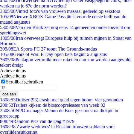
45
05/08
Doorwerken na AOW-leeftijd vaker vastgelegd in cao's, moet
werken na je 67e de norm worden?
38
05/08
Vinted-foto's van vrouwen massaal gedeeld op seksfora
1
05/08
Nieuwe XBOX Game Pass titels voor de eerste helft van de
maand augustus
53
05/08
Van den Brink zet nog eens 14 gemeenten onder toezicht om
spreidingswet
18
05/08
Iran overweegt Europese hulp bij ruimen mijnen in Straat van
Hormuz
3
05/08
EA Sports FC 27 toont The Grounds-modus
1
05/08
Gears of War: E-Day open beta begint 6 augustus
36
05/08
Pentagon verbruikt meer raketten dan kan worden aangevuld,
tekort dreigt
Actieve items
Actieve items
Scrollbar gebruiken
opslaan
18
08:53
Duitser (93) crasht met quad tegen boom, vier gewonden
2
08:52
Trailers kijken: de bioscoopreleases van week 32
25
08:50
NPO-manager Menno de Boer geschorst na dickpic in
groepsapp
8
08:49
Random Pics van de Dag #1979
16
08:38
'Zwarte weduwes' in Rusland trouwen soldaten voor
overlijdensuitkering