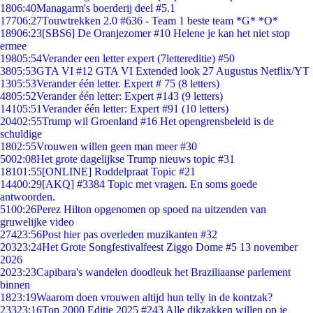
18
06:40
Managarm's boerderij deel #5.1
177
06:27
Touwtrekken 2.0 #636 - Team 1 beste team *G* *O*
189
06:23
[SBS6] De Oranjezomer #10 Helene je kan het niet stop
ermee
198
05:54
Verander een letter expert (7lettereditie) #50
38
05:53
GTA VI #12 GTA VI Extended look 27 Augustus Netflix/YT
13
05:53
Verander één letter. Expert # 75 (8 letters)
48
05:52
Verander één letter: Expert #143 (9 letters)
141
05:51
Verander één letter: Expert #91 (10 letters)
204
02:55
Trump wil Groenland #16 Het opengrensbeleid is de
schuldige
18
02:55
Vrouwen willen geen man meer #30
50
02:08
Het grote dagelijkse Trump nieuws topic #31
181
01:55
[ONLINE] Roddelpraat Topic #21
144
00:29
[AKQ] #3384 Topic met vragen. En soms goede
antwoorden.
51
00:26
Perez Hilton opgenomen op spoed na uitzenden van
gruwelijke video
274
23:56
Post hier pas overleden muzikanten #32
203
23:24
Het Grote Songfestivalfeest Ziggo Dome #5 13 november
2026
20
23:23
Capibara's wandelen doodleuk het Braziliaanse parlement
binnen
18
23:19
Waarom doen vrouwen altijd hun telly in de kontzak?
233
23:16
Top 2000 Editie 2025 #243 Alle dikzakken willen op je