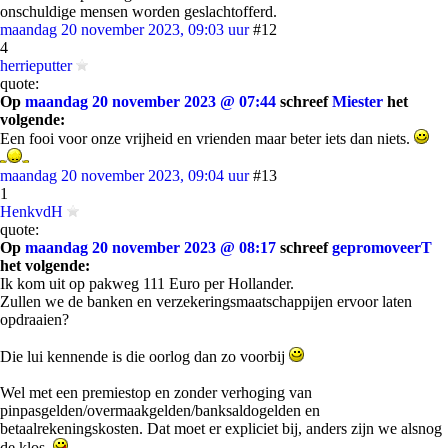
onschuldige mensen worden geslachtofferd.
maandag 20 november 2023, 09:03 uur
#12
4
herrieputter
quote:
Op
maandag 20 november 2023 @ 07:44
schreef
Miester
het
volgende:
Een fooi voor onze vrijheid en vrienden maar beter iets dan niets.
maandag 20 november 2023, 09:04 uur
#13
1
HenkvdH
quote:
Op
maandag 20 november 2023 @ 08:17
schreef
gepromoveerT
het volgende:
Ik kom uit op pakweg 111 Euro per Hollander.
Zullen we de banken en verzekeringsmaatschappijen ervoor laten
opdraaien?
Die lui kennende is die oorlog dan zo voorbij
Wel met een premiestop en zonder verhoging van
pinpasgelden/overmaakgelden/banksaldogelden en
betaalrekeningskosten. Dat moet er expliciet bij, anders zijn we alsnog
de klos.