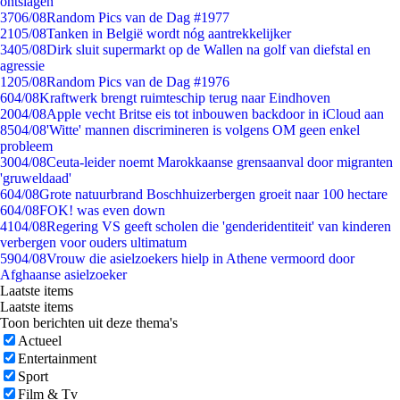
ontslagen
37
06/08
Random Pics van de Dag #1977
21
05/08
Tanken in België wordt nóg aantrekkelijker
34
05/08
Dirk sluit supermarkt op de Wallen na golf van diefstal en
agressie
12
05/08
Random Pics van de Dag #1976
6
04/08
Kraftwerk brengt ruimteschip terug naar Eindhoven
20
04/08
Apple vecht Britse eis tot inbouwen backdoor in iCloud aan
85
04/08
'Witte' mannen discrimineren is volgens OM geen enkel
probleem
30
04/08
Ceuta-leider noemt Marokkaanse grensaanval door migranten
'gruweldaad'
6
04/08
Grote natuurbrand Boschhuizerbergen groeit naar 100 hectare
6
04/08
FOK! was even down
41
04/08
Regering VS geeft scholen die 'genderidentiteit' van kinderen
verbergen voor ouders ultimatum
59
04/08
Vrouw die asielzoekers hielp in Athene vermoord door
Afghaanse asielzoeker
Laatste items
Laatste items
Toon berichten uit deze thema's
Actueel
Entertainment
Sport
Film & Tv