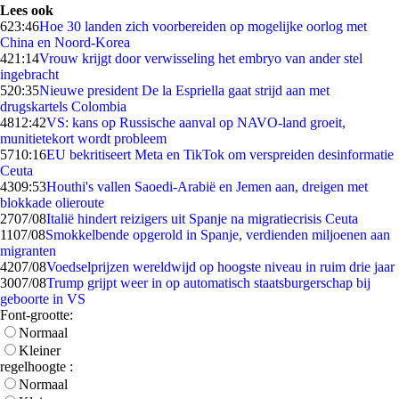
Lees ook
6
23:46
Hoe 30 landen zich voorbereiden op mogelijke oorlog met
China en Noord-Korea
4
21:14
Vrouw krijgt door verwisseling het embryo van ander stel
ingebracht
5
20:35
Nieuwe president De la Espriella gaat strijd aan met
drugskartels Colombia
48
12:42
VS: kans op Russische aanval op NAVO-land groeit,
munitietekort wordt probleem
57
10:16
EU bekritiseert Meta en TikTok om verspreiden desinformatie
Ceuta
43
09:53
Houthi's vallen Saoedi-Arabië en Jemen aan, dreigen met
blokkade olieroute
27
07/08
Italië hindert reizigers uit Spanje na migratiecrisis Ceuta
11
07/08
Smokkelbende opgerold in Spanje, verdienden miljoenen aan
migranten
42
07/08
Voedselprijzen wereldwijd op hoogste niveau in ruim drie jaar
30
07/08
Trump grijpt weer in op automatisch staatsburgerschap bij
geboorte in VS
Font-grootte:
Normaal
Kleiner
regelhoogte :
Normaal