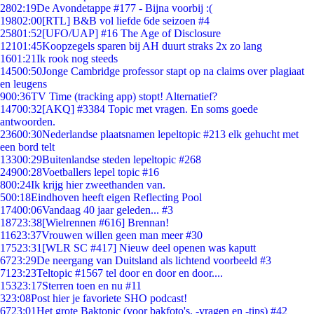
28
02:19
De Avondetappe #177 - Bijna voorbij :(
198
02:00
[RTL] B&B vol liefde 6de seizoen #4
258
01:52
[UFO/UAP] #16 The Age of Disclosure
121
01:45
Koopzegels sparen bij AH duurt straks 2x zo lang
16
01:21
Ik rook nog steeds
145
00:50
Jonge Cambridge professor stapt op na claims over plagiaat
en leugens
9
00:36
TV Time (tracking app) stopt! Alternatief?
147
00:32
[AKQ] #3384 Topic met vragen. En soms goede
antwoorden.
236
00:30
Nederlandse plaatsnamen lepeltopic #213 elk gehucht met
een bord telt
133
00:29
Buitenlandse steden lepeltopic #268
249
00:28
Voetballers lepel topic #16
8
00:24
Ik krijg hier zweethanden van.
5
00:18
Eindhoven heeft eigen Reflecting Pool
174
00:06
Vandaag 40 jaar geleden... #3
187
23:38
[Wielrennen #616] Brennan!
116
23:37
Vrouwen willen geen man meer #30
175
23:31
[WLR SC #417] Nieuw deel openen was kaputt
67
23:29
De neergang van Duitsland als lichtend voorbeeld #3
71
23:23
Teltopic #1567 tel door en door en door....
153
23:17
Sterren toen en nu #11
3
23:08
Post hier je favoriete SHO podcast!
67
23:01
Het grote Baktopic (voor bakfoto's, -vragen en -tips) #42