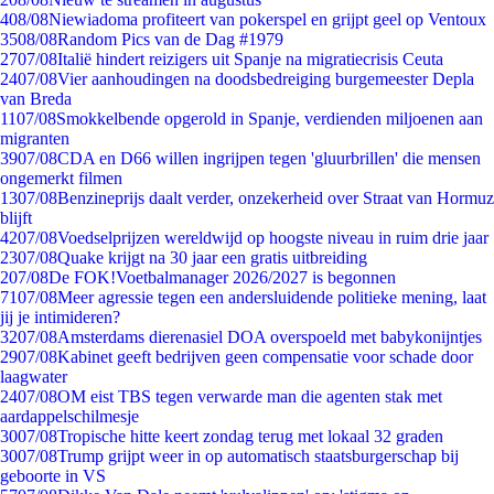
4
08/08
Niewiadoma profiteert van pokerspel en grijpt geel op Ventoux
35
08/08
Random Pics van de Dag #1979
27
07/08
Italië hindert reizigers uit Spanje na migratiecrisis Ceuta
24
07/08
Vier aanhoudingen na doodsbedreiging burgemeester Depla
van Breda
11
07/08
Smokkelbende opgerold in Spanje, verdienden miljoenen aan
migranten
39
07/08
CDA en D66 willen ingrijpen tegen 'gluurbrillen' die mensen
ongemerkt filmen
13
07/08
Benzineprijs daalt verder, onzekerheid over Straat van Hormuz
blijft
42
07/08
Voedselprijzen wereldwijd op hoogste niveau in ruim drie jaar
23
07/08
Quake krijgt na 30 jaar een gratis uitbreiding
2
07/08
De FOK!Voetbalmanager 2026/2027 is begonnen
71
07/08
Meer agressie tegen een andersluidende politieke mening, laat
jij je intimideren?
32
07/08
Amsterdams dierenasiel DOA overspoeld met babykonijntjes
29
07/08
Kabinet geeft bedrijven geen compensatie voor schade door
laagwater
24
07/08
OM eist TBS tegen verwarde man die agenten stak met
aardappelschilmesje
30
07/08
Tropische hitte keert zondag terug met lokaal 32 graden
30
07/08
Trump grijpt weer in op automatisch staatsburgerschap bij
geboorte in VS