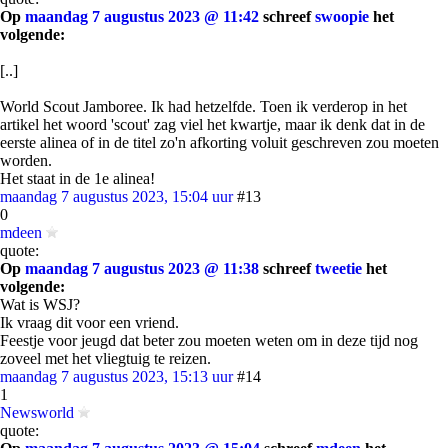
Op
maandag 7 augustus 2023 @ 11:42
schreef
swoopie
het
volgende:
[..]
World Scout Jamboree. Ik had hetzelfde. Toen ik verderop in het
artikel het woord 'scout' zag viel het kwartje, maar ik denk dat in de
eerste alinea of in de titel zo'n afkorting voluit geschreven zou moeten
worden.
Het staat in de 1e alinea!
maandag 7 augustus 2023, 15:04 uur
#13
0
mdeen
quote:
Op
maandag 7 augustus 2023 @ 11:38
schreef
tweetie
het
volgende:
Wat is WSJ?
Ik vraag dit voor een vriend.
Feestje voor jeugd dat beter zou moeten weten om in deze tijd nog
zoveel met het vliegtuig te reizen.
maandag 7 augustus 2023, 15:13 uur
#14
1
Newsworld
quote: