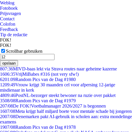
Weblog
Fotoboek
Prijsvragen
Contact
Colofon
Feedback
Tip de redactie
FOK!
FOK!
Scrollbar gebruiken
opslaan
8
07:36
MIVD-baas lekt via Strava routes naar geheime kazerne
16
06:35
VrijMiBabes #316 (not very sfw!)
62
01:09
Random Pics van de Dag #1980
12
09:49
Vrouw krijgt 30 maanden cel voor afpersing 12-jarige
misdienaar in kerk
48
09:46
PostNL-bezorger steekt bewoner na ruzie over pakket
35
08/08
Random Pics van de Dag #1979
2
07/08
De FOK!Voetbalmanager 2026/2027 is begonnen
16
07/08
Meta krijgt half miljard boete voor mentale schade bij jongeren
20
07/08
Denemarken pakt AI-gebruik in scholen aan: extra mondelinge
examens
19
07/08
Random Pics van de Dag #1978