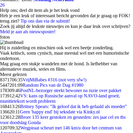
26
Help ons; deel dit item als je het leuk vond
Heb je een leuk of interessant bericht gevonden dat je graag op FOK!
terug ziet?
Tip ons dan via de submit!
Zoek jij altijd de leukste nieuwtjes en kun je daar leuk over schrijven?
Meld je aan als nieuwsposter!
foton
Hij is zuiderling en misschien ook wel een beetje zonderling.
Vaak kritisch, soms cynisch, maar meestal wel met een humoristische
ondertoon.
Mag graag een stukje wandelen met de hond. Is liefhebber van
alternatieve muziek, series en films.
Meest gelezen
83717
06:35
VrijMiBabes #316 (not very sfw!)
54472
01:09
Random Pics van de Dag #1980
1783
09:46
PostNL-bezorger steekt bewoner na ruzie over pakket
1739
12:42
VS: kans op Russische aanval op NAVO-land groeit,
munitietekort wordt probleem
1684
13:26
Britney Spears: "Ik geloof dat ik heb gefaald als moeder"
1366
20:11
Geen 'happy end' bij seksdate via Kinky.nl
1236
12:28
Broer 135 keer gestoken en gesneden: zes jaar cel en tbs
voor doodslag Gouda
1207
09:32
Wegpiraat scheurt met 146 km/u door het centrum van