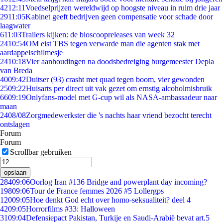
42
12:11
Voedselprijzen wereldwijd op hoogste niveau in ruim drie jaar
29
11:05
Kabinet geeft bedrijven geen compensatie voor schade door
laagwater
6
11:03
Trailers kijken: de bioscoopreleases van week 32
24
10:54
OM eist TBS tegen verwarde man die agenten stak met
aardappelschilmesje
24
10:18
Vier aanhoudingen na doodsbedreiging burgemeester Depla
van Breda
40
09:42
Duitser (93) crasht met quad tegen boom, vier gewonden
25
09:22
Huisarts per direct uit vak gezet om ernstig alcoholmisbruik
66
09:19
Onlyfans-model met G-cup wil als NASA-ambassadeur naar
maan
24
08/08
Zorgmedewerkster die 's nachts haar vriend bezocht terecht
ontslagen
Forum
Forum
Scrollbar gebruiken
opslaan
284
09:06
Oorlog Iran #136 Bridge and powerplant day incoming?
198
09:06
Tour de France femmes 2026 #5 Lollergps
120
09:05
Hoe denkt God echt over homo-seksualiteit? deel 4
42
09:05
Horrorfilms #33: Halloween
31
09:04
Defensiepact Pakistan, Turkije en Saudi-Arabië bevat art.5