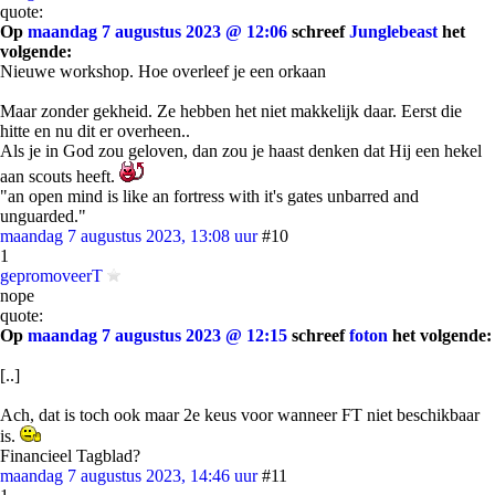
quote:
Op
maandag 7 augustus 2023 @ 12:06
schreef
Junglebeast
het
volgende:
Nieuwe workshop. Hoe overleef je een orkaan
Maar zonder gekheid. Ze hebben het niet makkelijk daar. Eerst die
hitte en nu dit er overheen..
Als je in God zou geloven, dan zou je haast denken dat Hij een hekel
aan scouts heeft.
"an open mind is like an fortress with it's gates unbarred and
unguarded."
maandag 7 augustus 2023, 13:08 uur
#10
1
gepromoveerT
nope
quote:
Op
maandag 7 augustus 2023 @ 12:15
schreef
foton
het volgende:
[..]
Ach, dat is toch ook maar 2e keus voor wanneer FT niet beschikbaar
is.
Financieel Tagblad?
maandag 7 augustus 2023, 14:46 uur
#11