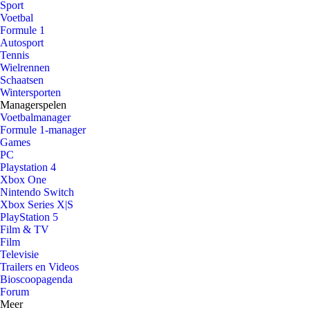
Sport
Voetbal
Formule 1
Autosport
Tennis
Wielrennen
Schaatsen
Wintersporten
Managerspelen
Voetbalmanager
Formule 1-manager
Games
PC
Playstation 4
Xbox One
Nintendo Switch
Xbox Series X|S
PlayStation 5
Film & TV
Film
Televisie
Trailers en Videos
Bioscoopagenda
Forum
Meer