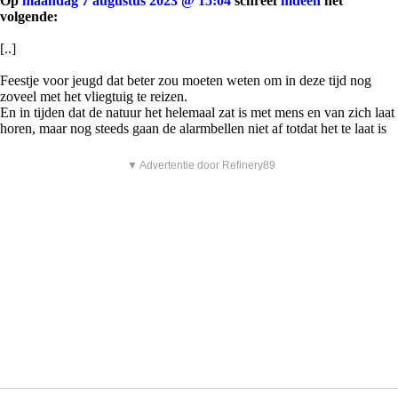
Op
maandag 7 augustus 2023 @ 15:04
schreef
mdeen
het
volgende:
[..]
Feestje voor jeugd dat beter zou moeten weten om in deze tijd nog
zoveel met het vliegtuig te reizen.
En in tijden dat de natuur het helemaal zat is met mens en van zich laat
horen, maar nog steeds gaan de alarmbellen niet af totdat het te laat is
▼ Advertentie door Refinery89