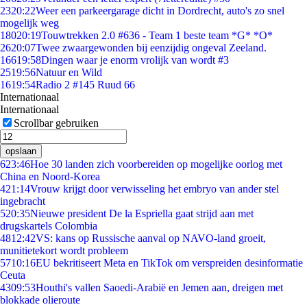
23
20:22
Weer een parkeergarage dicht in Dordrecht, auto's zo snel
mogelijk weg
180
20:19
Touwtrekken 2.0 #636 - Team 1 beste team *G* *O*
26
20:07
Twee zwaargewonden bij eenzijdig ongeval Zeeland.
166
19:58
Dingen waar je enorm vrolijk van wordt #3
25
19:56
Natuur en Wild
16
19:54
Radio 2 #145 Ruud 66
Internationaal
Internationaal
Scrollbar gebruiken
opslaan
6
23:46
Hoe 30 landen zich voorbereiden op mogelijke oorlog met
China en Noord-Korea
4
21:14
Vrouw krijgt door verwisseling het embryo van ander stel
ingebracht
5
20:35
Nieuwe president De la Espriella gaat strijd aan met
drugskartels Colombia
48
12:42
VS: kans op Russische aanval op NAVO-land groeit,
munitietekort wordt probleem
57
10:16
EU bekritiseert Meta en TikTok om verspreiden desinformatie
Ceuta
43
09:53
Houthi's vallen Saoedi-Arabië en Jemen aan, dreigen met
blokkade olieroute