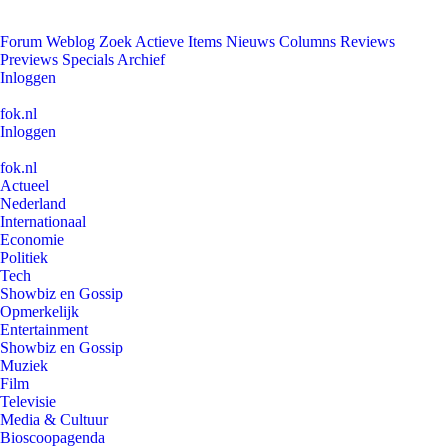
Forum
Weblog
Zoek
Actieve Items
Nieuws
Columns
Reviews
Previews
Specials
Archief
Inloggen
fok.nl
Inloggen
fok.nl
Actueel
Nederland
Internationaal
Economie
Politiek
Tech
Showbiz en Gossip
Opmerkelijk
Entertainment
Showbiz en Gossip
Muziek
Film
Televisie
Media & Cultuur
Bioscoopagenda