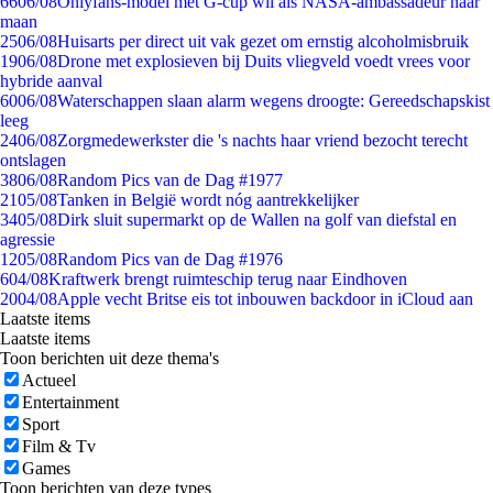
66
06/08
Onlyfans-model met G-cup wil als NASA-ambassadeur naar
maan
25
06/08
Huisarts per direct uit vak gezet om ernstig alcoholmisbruik
19
06/08
Drone met explosieven bij Duits vliegveld voedt vrees voor
hybride aanval
60
06/08
Waterschappen slaan alarm wegens droogte: Gereedschapskist
leeg
24
06/08
Zorgmedewerkster die 's nachts haar vriend bezocht terecht
ontslagen
38
06/08
Random Pics van de Dag #1977
21
05/08
Tanken in België wordt nóg aantrekkelijker
34
05/08
Dirk sluit supermarkt op de Wallen na golf van diefstal en
agressie
12
05/08
Random Pics van de Dag #1976
6
04/08
Kraftwerk brengt ruimteschip terug naar Eindhoven
20
04/08
Apple vecht Britse eis tot inbouwen backdoor in iCloud aan
Laatste items
Laatste items
Toon berichten uit deze thema's
Actueel
Entertainment
Sport
Film & Tv
Games
Toon berichten van deze types