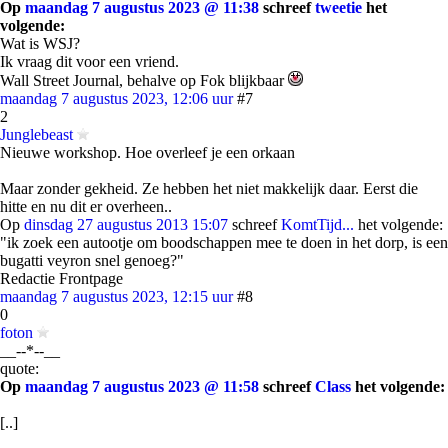
Op
maandag 7 augustus 2023 @ 11:38
schreef
tweetie
het
volgende:
Wat is WSJ?
Ik vraag dit voor een vriend.
Wall Street Journal, behalve op Fok blijkbaar
maandag 7 augustus 2023, 12:06 uur
#7
2
Junglebeast
Nieuwe workshop. Hoe overleef je een orkaan
Maar zonder gekheid. Ze hebben het niet makkelijk daar. Eerst die
hitte en nu dit er overheen..
Op
dinsdag 27 augustus 2013 15:07
schreef
KomtTijd...
het volgende:
"ik zoek een autootje om boodschappen mee te doen in het dorp, is een
bugatti veyron snel genoeg?"
Redactie Frontpage
maandag 7 augustus 2023, 12:15 uur
#8
0
foton
__--*--__
quote:
Op
maandag 7 augustus 2023 @ 11:58
schreef
Class
het volgende:
[..]