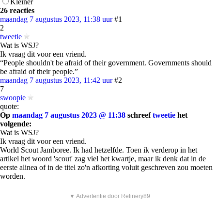
Kleiner
26 reacties
maandag 7 augustus 2023, 11:38 uur
#1
2
tweetie
Wat is WSJ?
Ik vraag dit voor een vriend.
“People shouldn't be afraid of their government. Governments should
be afraid of their people.”
maandag 7 augustus 2023, 11:42 uur
#2
7
swoopie
quote:
Op
maandag 7 augustus 2023 @ 11:38
schreef
tweetie
het
volgende:
Wat is WSJ?
Ik vraag dit voor een vriend.
World Scout Jamboree. Ik had hetzelfde. Toen ik verderop in het
artikel het woord 'scout' zag viel het kwartje, maar ik denk dat in de
eerste alinea of in de titel zo'n afkorting voluit geschreven zou moeten
worden.
▼ Advertentie door Refinery89