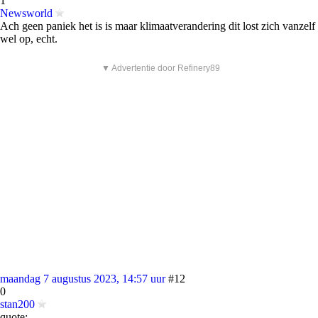
1
Newsworld
Ach geen paniek het is is maar klimaatverandering dit lost zich vanzelf
wel op, echt.
▼ Advertentie door Refinery89
maandag 7 augustus 2023, 14:57 uur
#12
0
stan200
quote: