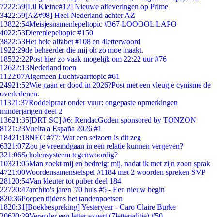
72
22:59
[Lil Kleine#12] Nieuwe afleveringen op Prime
34
22:59
[AZ#98] Heel Nederland achter AZ
138
22:54
Meisjesnamenlepeltopic #367 LOOOOL LAPO
40
22:53
Dierenlepeltopic #150
38
22:53
Het hele alfabet #108 en 4letterwoord
19
22:29
de beheerder die mij oh zo moe maakt.
185
22:22
Post hier zo vaak mogelijk om 22:22 uur #76
126
22:13
Nederland toen
11
22:07
Algemeen Luchtvaarttopic #61
249
21:52
Wie gaan er dood in 2026?Post met een vleugje cynisme de
overledenen.
113
21:37
Roddelpraat onder vuur: ongepaste opmerkingen
minderjarigen deel 2
136
21:35
[DRT SC] #6: RendacGoden sponsored by TONZON
81
21:23
Vuelta a España 2026 #1
184
21:18
NEC #77: Wat een seizoen is dit zeg
63
21:07
Zou je vreemdgaan in een relatie kunnen vergeven?
3
21:06
Scholensysteem tegenwoordig?
103
21:05
Man zoekt mij en bedreigt mij, nadat ik met zijn zoon sprak
47
21:00
Woordensamenstelspel #1184 met 2 woorden spreken SVP
281
20:54
Van kleuter tot puber deel 184
227
20:47
archito's jaren '70 huis #5 - Een nieuw begin
8
20:36
Poepen tijdens het tandenpoetsen
18
20:31
[Boekbespreking] Yesteryear - Caro Claire Burke
206
20:29
Verander een letter expert (7lettereditie) #50