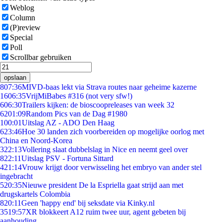
Weblog
Column
(P)review
Special
Poll
Scrollbar gebruiken
opslaan
8
07:36
MIVD-baas lekt via Strava routes naar geheime kazerne
16
06:35
VrijMiBabes #316 (not very sfw!)
6
06:30
Trailers kijken: de bioscoopreleases van week 32
62
01:09
Random Pics van de Dag #1980
1
00:01
Uitslag AZ - ADO Den Haag
6
23:46
Hoe 30 landen zich voorbereiden op mogelijke oorlog met
China en Noord-Korea
3
22:13
Vollering slaat dubbelslag in Nice en neemt geel over
8
22:11
Uitslag PSV - Fortuna Sittard
4
21:14
Vrouw krijgt door verwisseling het embryo van ander stel
ingebracht
5
20:35
Nieuwe president De la Espriella gaat strijd aan met
drugskartels Colombia
8
20:11
Geen 'happy end' bij seksdate via Kinky.nl
35
19:57
XR blokkeert A12 ruim twee uur, agent gebeten bij
aanhouding