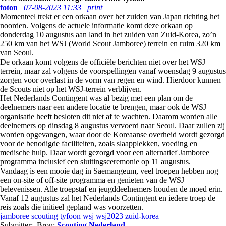
foton
07-08-2023 11:33
print
Momenteel trekt er een orkaan over het zuiden van Japan richting het
noorden. Volgens de actuele informatie komt deze orkaan op
donderdag 10 augustus aan land in het zuiden van Zuid-Korea, zo’n
250 km van het WSJ (World Scout Jamboree) terrein en ruim 320 km
van Seoul.
De orkaan komt volgens de officiële berichten niet over het WSJ
terrein, maar zal volgens de voorspellingen vanaf woensdag 9 augustus
zorgen voor overlast in de vorm van regen en wind. Hierdoor kunnen
de Scouts niet op het WSJ-terrein verblijven.
Het Nederlands Contingent was al bezig met een plan om de
deelnemers naar een andere locatie te brengen, maar ook de WSJ
organisatie heeft besloten dit niet af te wachten. Daarom worden alle
deelnemers op dinsdag 8 augustus vervoerd naar Seoul. Daar zullen zij
worden opgevangen, waar door de Koreaanse overheid wordt gezorgd
voor de benodigde faciliteiten, zoals slaapplekken, voeding en
medische hulp. Daar wordt gezorgd voor een alternatief Jamboree
programma inclusief een sluitingsceremonie op 11 augustus.
Vandaag is een mooie dag in Saemangeum, veel troepen hebben nog
een on-site of off-site programma en genieten van de WSJ
belevenissen. Alle troepstaf en jeugddeelnemers houden de moed erin.
Vanaf 12 augustus zal het Nederlands Contingent en iedere troep de
reis zoals die initieel gepland was voorzetten.
jamboree
scouting
tyfoon
wsj
wsj2023
zuid-korea
Submitter:
Bron:
Scouting Nederland