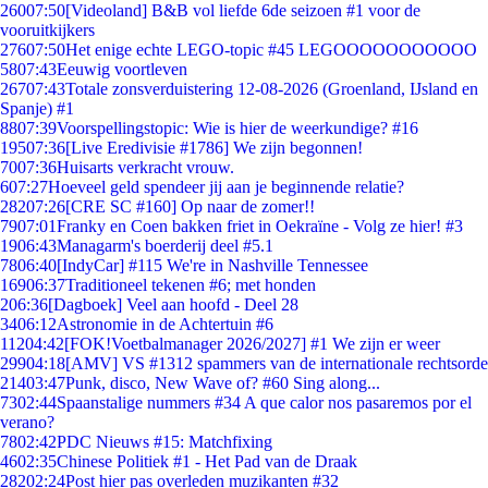
260
07:50
[Videoland] B&B vol liefde 6de seizoen #1 voor de
vooruitkijkers
276
07:50
Het enige echte LEGO-topic #45 LEGOOOOOOOOOOO
58
07:43
Eeuwig voortleven
267
07:43
Totale zonsverduistering 12-08-2026 (Groenland, IJsland en
Spanje) #1
88
07:39
Voorspellingstopic: Wie is hier de weerkundige? #16
195
07:36
[Live Eredivisie #1786] We zijn begonnen!
70
07:36
Huisarts verkracht vrouw.
6
07:27
Hoeveel geld spendeer jij aan je beginnende relatie?
282
07:26
[CRE SC #160] Op naar de zomer!!
79
07:01
Franky en Coen bakken friet in Oekraïne - Volg ze hier! #3
19
06:43
Managarm's boerderij deel #5.1
78
06:40
[IndyCar] #115 We're in Nashville Tennessee
169
06:37
Traditioneel tekenen #6; met honden
2
06:36
[Dagboek] Veel aan hoofd - Deel 28
34
06:12
Astronomie in de Achtertuin #6
112
04:42
[FOK!Voetbalmanager 2026/2027] #1 We zijn er weer
299
04:18
[AMV] VS #1312 spammers van de internationale rechtsorde
214
03:47
Punk, disco, New Wave of? #60 Sing along...
73
02:44
Spaanstalige nummers #34 A que calor nos pasaremos por el
verano?
78
02:42
PDC Nieuws #15: Matchfixing
46
02:35
Chinese Politiek #1 - Het Pad van de Draak
282
02:24
Post hier pas overleden muzikanten #32