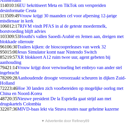
Amsterdam
1140
10:16
EU bekritiseert Meta en TikTok om verspreiden
desinformatie Ceuta
1135
09:49
Vrouw krijgt 30 maanden cel voor afpersing 12-jarige
misdienaar in kerk
1060
12:17
RIVM vindt PFAS in al de geteste moedermelk,
borstvoeding blijft advies
1033
09:53
Houthi's vallen Saoedi-Arabië en Jemen aan, dreigen met
blokkade olieroute
961
06:30
Trailers kijken: de bioscoopreleases van week 32
950
15:00
Jesus Simulator komt naar Nintendo Switch
852
19:57
XR blokkeert A12 ruim twee uur, agent gebeten bij
aanhouding
794
21:14
Vrouw krijgt door verwisseling het embryo van ander stel
ingebracht
782
09:28
Aanhoudende droogte veroorzaakt scheuren in dijken Zuid-
Holland
722
23:46
Hoe 30 landen zich voorbereiden op mogelijke oorlog met
China en Noord-Korea
487
20:35
Nieuwe president De la Espriella gaat strijd aan met
drugskartels Colombia
322
07:36
MIVD-baas lekt via Strava routes naar geheime kazerne
▼ Advertentie door Refinery89