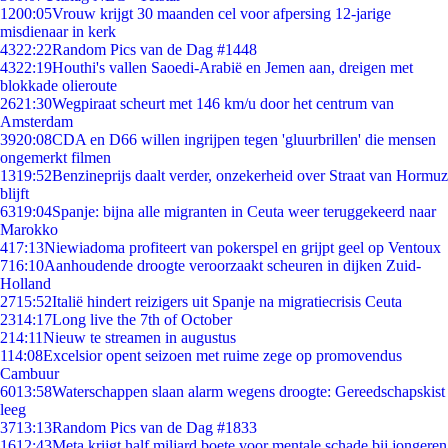
12
00:05
Vrouw krijgt 30 maanden cel voor afpersing 12-jarige
misdienaar in kerk
43
22:22
Random Pics van de Dag #1448
43
22:19
Houthi's vallen Saoedi-Arabië en Jemen aan, dreigen met
blokkade olieroute
26
21:30
Wegpiraat scheurt met 146 km/u door het centrum van
Amsterdam
39
20:08
CDA en D66 willen ingrijpen tegen 'gluurbrillen' die mensen
ongemerkt filmen
13
19:52
Benzineprijs daalt verder, onzekerheid over Straat van Hormuz
blijft
63
19:04
Spanje: bijna alle migranten in Ceuta weer teruggekeerd naar
Marokko
4
17:13
Niewiadoma profiteert van pokerspel en grijpt geel op Ventoux
7
16:10
Aanhoudende droogte veroorzaakt scheuren in dijken Zuid-
Holland
27
15:52
Italië hindert reizigers uit Spanje na migratiecrisis Ceuta
23
14:17
Long live the 7th of October
2
14:11
Nieuw te streamen in augustus
1
14:08
Excelsior opent seizoen met ruime zege op promovendus
Cambuur
60
13:58
Waterschappen slaan alarm wegens droogte: Gereedschapskist
leeg
37
13:13
Random Pics van de Dag #1833
16
12:43
Meta krijgt half miljard boete voor mentale schade bij jongeren