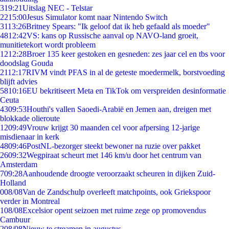
3
19:21
Uitslag NEC - Telstar
22
15:00
Jesus Simulator komt naar Nintendo Switch
31
13:26
Britney Spears: "Ik geloof dat ik heb gefaald als moeder"
48
12:42
VS: kans op Russische aanval op NAVO-land groeit,
munitietekort wordt probleem
12
12:28
Broer 135 keer gestoken en gesneden: zes jaar cel en tbs voor
doodslag Gouda
21
12:17
RIVM vindt PFAS in al de geteste moedermelk, borstvoeding
blijft advies
58
10:16
EU bekritiseert Meta en TikTok om verspreiden desinformatie
Ceuta
43
09:53
Houthi's vallen Saoedi-Arabië en Jemen aan, dreigen met
blokkade olieroute
12
09:49
Vrouw krijgt 30 maanden cel voor afpersing 12-jarige
misdienaar in kerk
48
09:46
PostNL-bezorger steekt bewoner na ruzie over pakket
26
09:32
Wegpiraat scheurt met 146 km/u door het centrum van
Amsterdam
7
09:28
Aanhoudende droogte veroorzaakt scheuren in dijken Zuid-
Holland
0
08/08
Van de Zandschulp overleeft matchpoints, ook Griekspoor
verder in Montreal
1
08/08
Excelsior opent seizoen met ruime zege op promovendus
Cambuur
2
08/08
Nieuw te streamen in augustus