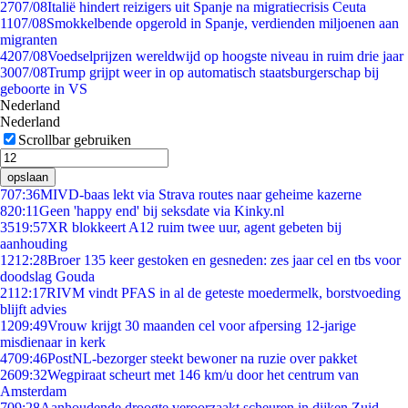
27
07/08
Italië hindert reizigers uit Spanje na migratiecrisis Ceuta
11
07/08
Smokkelbende opgerold in Spanje, verdienden miljoenen aan
migranten
42
07/08
Voedselprijzen wereldwijd op hoogste niveau in ruim drie jaar
30
07/08
Trump grijpt weer in op automatisch staatsburgerschap bij
geboorte in VS
Nederland
Nederland
Scrollbar gebruiken
opslaan
7
07:36
MIVD-baas lekt via Strava routes naar geheime kazerne
8
20:11
Geen 'happy end' bij seksdate via Kinky.nl
35
19:57
XR blokkeert A12 ruim twee uur, agent gebeten bij
aanhouding
12
12:28
Broer 135 keer gestoken en gesneden: zes jaar cel en tbs voor
doodslag Gouda
21
12:17
RIVM vindt PFAS in al de geteste moedermelk, borstvoeding
blijft advies
12
09:49
Vrouw krijgt 30 maanden cel voor afpersing 12-jarige
misdienaar in kerk
47
09:46
PostNL-bezorger steekt bewoner na ruzie over pakket
26
09:32
Wegpiraat scheurt met 146 km/u door het centrum van
Amsterdam
7
09:28
Aanhoudende droogte veroorzaakt scheuren in dijken Zuid-