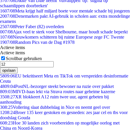
57
07/08
Dikke Van Dale neemt 'vulvalippen' op: 'stigma op
schaamlippen doorbreken'
16
07/08
Meta krijgt half miljard boete voor mentale schade bij jongeren
20
07/08
Denemarken pakt AI-gebruik in scholen aan: extra mondelinge
examens
25
07/08
Peter Faber (82) overleden
0
07/08
Ajax veel te sterk voor Shelbourne, maar houdt schade beperkt
1
07/08
Nieuwkomers schitteren bij ruime Europese zege FC Twente
19
07/08
Random Pics van de Dag #1978
Actieve items
Actieve items
Scrollbar gebruiken
opslaan
58
09:06
EU bekritiseert Meta en TikTok om verspreiden desinformatie
Ceuta
48
09:04
PostNL-bezorger steekt bewoner na ruzie over pakket
8
09:03
MIVD-baas lekt via Strava routes naar geheime kazerne
35
08:27
XR blokkeert A12 ruim twee uur, agent gebeten bij
aanhouding
3
08:25
Vollering slaat dubbelslag in Nice en neemt geel over
12
08:24
Broer 135 keer gestoken en gesneden: zes jaar cel en tbs voor
doodslag Gouda
6
08:23
Hoe 30 landen zich voorbereiden op mogelijke oorlog met
China en Noord-Korea