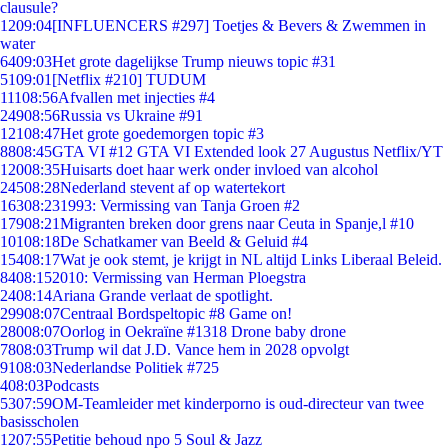
clausule?
12
09:04
[INFLUENCERS #297] Toetjes & Bevers & Zwemmen in
water
64
09:03
Het grote dagelijkse Trump nieuws topic #31
51
09:01
[Netflix #210] TUDUM
111
08:56
Afvallen met injecties #4
249
08:56
Russia vs Ukraine #91
121
08:47
Het grote goedemorgen topic #3
88
08:45
GTA VI #12 GTA VI Extended look 27 Augustus Netflix/YT
120
08:35
Huisarts doet haar werk onder invloed van alcohol
245
08:28
Nederland stevent af op watertekort
163
08:23
1993: Vermissing van Tanja Groen #2
179
08:21
Migranten breken door grens naar Ceuta in Spanje,l #10
101
08:18
De Schatkamer van Beeld & Geluid #4
154
08:17
Wat je ook stemt, je krijgt in NL altijd Links Liberaal Beleid.
84
08:15
2010: Vermissing van Herman Ploegstra
24
08:14
Ariana Grande verlaat de spotlight.
299
08:07
Centraal Bordspeltopic #8 Game on!
280
08:07
Oorlog in Oekraïne #1318 Drone baby drone
78
08:03
Trump wil dat J.D. Vance hem in 2028 opvolgt
91
08:03
Nederlandse Politiek #725
4
08:03
Podcasts
53
07:59
OM-Teamleider met kinderporno is oud-directeur van twee
basisscholen
12
07:55
Petitie behoud npo 5 Soul & Jazz