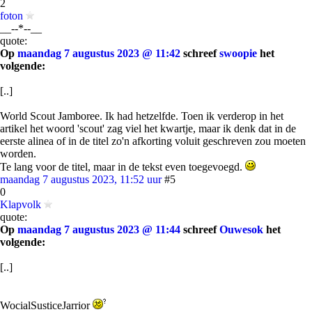
2
foton
__--*--__
quote:
Op
maandag 7 augustus 2023 @ 11:42
schreef
swoopie
het
volgende:
[..]
World Scout Jamboree. Ik had hetzelfde. Toen ik verderop in het
artikel het woord 'scout' zag viel het kwartje, maar ik denk dat in de
eerste alinea of in de titel zo'n afkorting voluit geschreven zou moeten
worden.
Te lang voor de titel, maar in de tekst even toegevoegd.
maandag 7 augustus 2023, 11:52 uur
#5
0
Klapvolk
quote:
Op
maandag 7 augustus 2023 @ 11:44
schreef
Ouwesok
het
volgende:
[..]
WocialSusticeJarrior