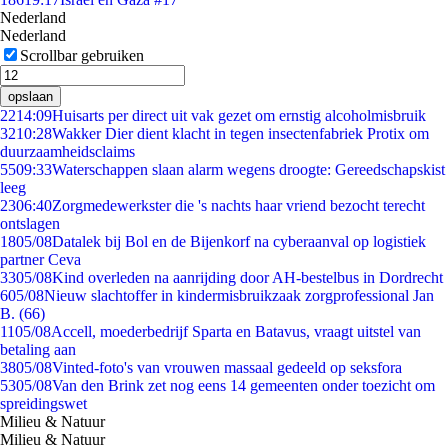
Nederland
Nederland
Scrollbar gebruiken
opslaan
22
14:09
Huisarts per direct uit vak gezet om ernstig alcoholmisbruik
32
10:28
Wakker Dier dient klacht in tegen insectenfabriek Protix om
duurzaamheidsclaims
55
09:33
Waterschappen slaan alarm wegens droogte: Gereedschapskist
leeg
23
06:40
Zorgmedewerkster die 's nachts haar vriend bezocht terecht
ontslagen
18
05/08
Datalek bij Bol en de Bijenkorf na cyberaanval op logistiek
partner Ceva
33
05/08
Kind overleden na aanrijding door AH-bestelbus in Dordrecht
6
05/08
Nieuw slachtoffer in kindermisbruikzaak zorgprofessional Jan
B. (66)
11
05/08
Accell, moederbedrijf Sparta en Batavus, vraagt uitstel van
betaling aan
38
05/08
Vinted-foto's van vrouwen massaal gedeeld op seksfora
53
05/08
Van den Brink zet nog eens 14 gemeenten onder toezicht om
spreidingswet
Milieu & Natuur
Milieu & Natuur