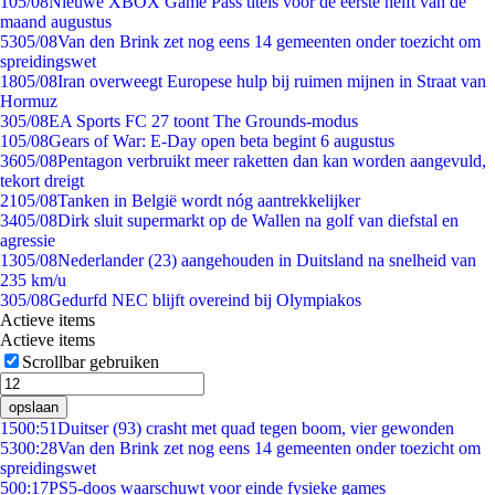
1
05/08
Nieuwe XBOX Game Pass titels voor de eerste helft van de
maand augustus
53
05/08
Van den Brink zet nog eens 14 gemeenten onder toezicht om
spreidingswet
18
05/08
Iran overweegt Europese hulp bij ruimen mijnen in Straat van
Hormuz
3
05/08
EA Sports FC 27 toont The Grounds-modus
1
05/08
Gears of War: E-Day open beta begint 6 augustus
36
05/08
Pentagon verbruikt meer raketten dan kan worden aangevuld,
tekort dreigt
21
05/08
Tanken in België wordt nóg aantrekkelijker
34
05/08
Dirk sluit supermarkt op de Wallen na golf van diefstal en
agressie
13
05/08
Nederlander (23) aangehouden in Duitsland na snelheid van
235 km/u
3
05/08
Gedurfd NEC blijft overeind bij Olympiakos
Actieve items
Actieve items
Scrollbar gebruiken
opslaan
15
00:51
Duitser (93) crasht met quad tegen boom, vier gewonden
53
00:28
Van den Brink zet nog eens 14 gemeenten onder toezicht om
spreidingswet
5
00:17
PS5-doos waarschuwt voor einde fysieke games