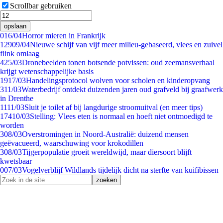
Scrollbar gebruiken
opslaan
0
16/04
Horror mieren in Frankrijk
129
09/04
Nieuwe schijf van vijf meer milieu-gebaseerd, vlees en zuivel
flink omlaag
4
25/03
Dronebeelden tonen botsende potvissen: oud zeemansverhaal
krijgt wetenschappelijke basis
19
17/03
Handelingsprotocol wolven voor scholen en kinderopvang
3
11/03
Waterbedrijf ontdekt duizenden jaren oud grafveld bij graafwerk
in Drenthe
11
11/03
Sluit je toilet af bij langdurige stroomuitval (en meer tips)
174
10/03
Stelling: Vlees eten is normaal en hoeft niet ontmoedigd te
worden
3
08/03
Overstromingen in Noord-Australië: duizend mensen
geëvacueerd, waarschuwing voor krokodillen
3
08/03
Tijgerpopulatie groeit wereldwijd, maar diersoort blijft
kwetsbaar
0
07/03
Vogelverblijf Wildlands tijdelijk dicht na sterfte van kuifibissen