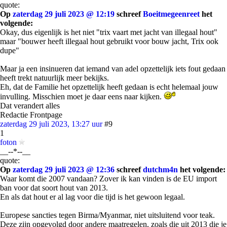
quote:
Op
zaterdag 29 juli 2023 @ 12:19
schreef
Boeitmegeenreet
het
volgende:
Okay, dus eigenlijk is het niet "trix vaart met jacht van illegaal hout"
maar "bouwer heeft illegaal hout gebruikt voor bouw jacht, Trix ook
dupe"
Maar ja een insinueren dat iemand van adel opzettelijk iets fout gedaan
heeft trekt natuurlijk meer bekijks.
Eh, dat de Familie het opzettelijk heeft gedaan is echt helemaal jouw
invulling. Misschien moet je daar eens naar kijken.
Dat verandert alles
Redactie Frontpage
zaterdag 29 juli 2023, 13:27 uur
#9
1
foton
__--*--__
quote:
Op
zaterdag 29 juli 2023 @ 12:36
schreef
dutchm4n
het volgende:
Waar komt die 2007 vandaan? Zover ik kan vinden is de EU import
ban voor dat soort hout van 2013.
En als dat hout er al lag voor die tijd is het gewoon legaal.
Europese sancties tegen Birma/Myanmar, niet uitsluitend voor teak.
Deze zijn opgevolgd door andere maatregelen, zoals die uit 2013 die je