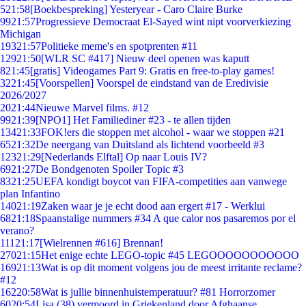
5
21:58
[Boekbespreking] Yesteryear - Caro Claire Burke
99
21:57
Progressieve Democraat El-Sayed wint nipt voorverkiezing
Michigan
193
21:57
Politieke meme's en spotprenten #11
129
21:50
[WLR SC #417] Nieuw deel openen was kaputt
8
21:45
[gratis] Videogames Part 9: Gratis en free-to-play games!
32
21:45
[Voorspellen] Voorspel de eindstand van de Eredivisie
2026/2027
20
21:44
Nieuwe Marvel films. #12
99
21:39
[NPO1] Het Familiediner #23 - te allen tijden
134
21:33
FOK!ers die stoppen met alcohol - waar we stoppen #21
65
21:32
De neergang van Duitsland als lichtend voorbeeld #3
123
21:29
[Nederlands Elftal] Op naar Louis IV?
69
21:27
De Bondgenoten Spoiler Topic #3
83
21:25
UEFA kondigt boycot van FIFA-competities aan vanwege
plan Infantino
140
21:19
Zaken waar je je echt dood aan ergert #17 - Werklui
68
21:18
Spaanstalige nummers #34 A que calor nos pasaremos por el
verano?
111
21:17
[Wielrennen #616] Brennan!
270
21:15
Het enige echte LEGO-topic #45 LEGOOOOOOOOOOO
169
21:13
Wat is op dit moment volgens jou de meest irritante reclame?
#12
162
20:58
Wat is jullie binnenhuistemperatuur? #81 Horrorzomer
60
20:54
Lisa (38) vermoord in Griekenland door Afghaanse