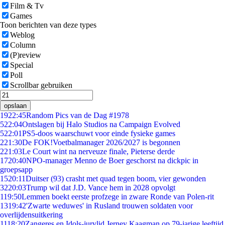
Film & Tv
Games
Toon berichten van deze types
Weblog
Column
(P)review
Special
Poll
Scrollbar gebruiken
opslaan
19
22:45
Random Pics van de Dag #1978
5
22:04
Ontslagen bij Halo Studios na Campaign Evolved
5
22:01
PS5-doos waarschuwt voor einde fysieke games
2
21:30
De FOK!Voetbalmanager 2026/2027 is begonnen
2
21:03
Le Court wint na nerveuze finale, Pieterse derde
17
20:40
NPO-manager Menno de Boer geschorst na dickpic in
groepsapp
15
20:11
Duitser (93) crasht met quad tegen boom, vier gewonden
32
20:03
Trump wil dat J.D. Vance hem in 2028 opvolgt
1
19:50
Lemmen boekt eerste profzege in zware Ronde van Polen-rit
13
19:42
'Zwarte weduwes' in Rusland trouwen soldaten voor
overlijdensuitkering
11
18:20
Zangeres en Idols-jurylid Jerney Kaagman op 79-jarige leeftijd