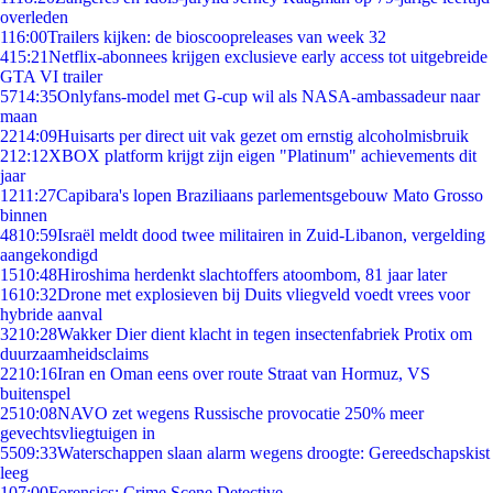
overleden
1
16:00
Trailers kijken: de bioscoopreleases van week 32
4
15:21
Netflix-abonnees krijgen exclusieve early access tot uitgebreide
GTA VI trailer
57
14:35
Onlyfans-model met G-cup wil als NASA-ambassadeur naar
maan
22
14:09
Huisarts per direct uit vak gezet om ernstig alcoholmisbruik
2
12:12
XBOX platform krijgt zijn eigen "Platinum" achievements dit
jaar
12
11:27
Capibara's lopen Braziliaans parlementsgebouw Mato Grosso
binnen
48
10:59
Israël meldt dood twee militairen in Zuid-Libanon, vergelding
aangekondigd
15
10:48
Hiroshima herdenkt slachtoffers atoombom, 81 jaar later
16
10:32
Drone met explosieven bij Duits vliegveld voedt vrees voor
hybride aanval
32
10:28
Wakker Dier dient klacht in tegen insectenfabriek Protix om
duurzaamheidsclaims
22
10:16
Iran en Oman eens over route Straat van Hormuz, VS
buitenspel
25
10:08
NAVO zet wegens Russische provocatie 250% meer
gevechtsvliegtuigen in
55
09:33
Waterschappen slaan alarm wegens droogte: Gereedschapskist
leeg
1
07:00
Forensics: Crime Scene Detective