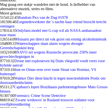
ondertoon.
Mag graag een stukje wandelen met de hond. Is liefhebber van
alternatieve muziek, series en films.
Meest gelezen
51541
22:45
Random Pics van de Dag #1978
1815
06:40
Zorgmedewerkster die 's nachts haar vriend bezocht terecht
ontslagen
1783
14:35
Onlyfans-model met G-cup wil als NASA-ambassadeur
naar maan
1265
14:09
Huisarts per direct uit vak gezet om ernstig alcoholmisbruik
1048
09:33
Waterschappen slaan alarm wegens droogte:
Gereedschapskist leeg
1032
10:08
NAVO zet wegens Russische provocatie 250% meer
gevechtsvliegtuigen in
977
10:32
Drone met explosieven bij Duits vliegveld voedt vrees voor
hybride aanval
973
10:16
Iran en Oman eens over route Straat van Hormuz, VS
buitenspel
970
10:28
Wakker Dier dient klacht in tegen insectenfabriek Protix om
duurzaamheidsclaims
951
11:27
Capibara's lopen Braziliaans parlementsgebouw Mato Grosso
binnen
913
07:00
Forensics: Crime Scene Detective
868
19:42
'Zwarte weduwes' in Rusland trouwen soldaten voor
overlijdensuitkering