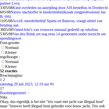
partner Ceva
33
05/08
Kind overleden na aanrijding door AH-bestelbus in Dordrecht
6
05/08
Nieuw slachtoffer in kindermisbruikzaak zorgprofessional Jan
B. (66)
11
05/08
Accell, moederbedrijf Sparta en Batavus, vraagt uitstel van
betaling aan
38
05/08
Vinted-foto's van vrouwen massaal gedeeld op seksfora
53
05/08
Van den Brink zet nog eens 14 gemeenten onder toezicht om
spreidingswet
Font-grootte:
Normaal
Kleiner
regelhoogte :
Normaal
Kleiner
52 reacties
Reactiepagina:
1
2
zaterdag 29 juli 2023, 12:19 uur
#1
17
Boeitmegeenreet
Niks
Okay, dus eigenlijk is het niet "trix vaart met jacht van illegaal hout"
maar "bouwer heeft illegaal hout gebruikt voor bouw jacht, Trix ook