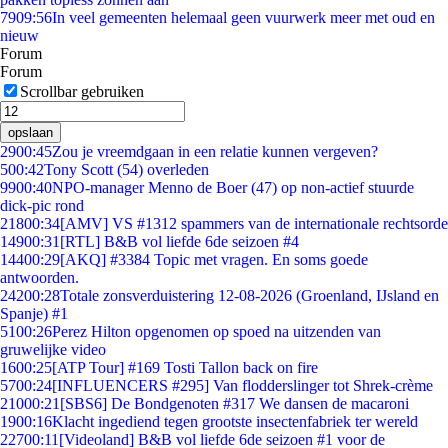
79
09:56
In veel gemeenten helemaal geen vuurwerk meer met oud en
nieuw
Forum
Forum
Scrollbar gebruiken
opslaan
29
00:45
Zou je vreemdgaan in een relatie kunnen vergeven?
5
00:42
Tony Scott (54) overleden
99
00:40
NPO-manager Menno de Boer (47) op non-actief stuurde
dick-pic rond
218
00:34
[AMV] VS #1312 spammers van de internationale rechtsorde
149
00:31
[RTL] B&B vol liefde 6de seizoen #4
144
00:29
[AKQ] #3384 Topic met vragen. En soms goede
antwoorden.
242
00:28
Totale zonsverduistering 12-08-2026 (Groenland, IJsland en
Spanje) #1
51
00:26
Perez Hilton opgenomen op spoed na uitzenden van
gruwelijke video
16
00:25
[ATP Tour] #169 Tosti Tallon back on fire
57
00:24
[INFLUENCERS #295] Van flodderslinger tot Shrek-crème
210
00:21
[SBS6] De Bondgenoten #317 We dansen de macaroni
19
00:16
Klacht ingediend tegen grootste insectenfabriek ter wereld
227
00:11
[Videoland] B&B vol liefde 6de seizoen #1 voor de