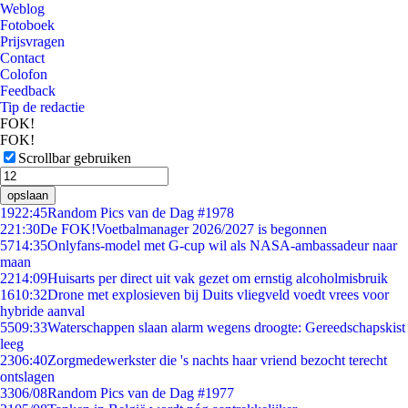
Weblog
Fotoboek
Prijsvragen
Contact
Colofon
Feedback
Tip de redactie
FOK!
FOK!
Scrollbar gebruiken
opslaan
19
22:45
Random Pics van de Dag #1978
2
21:30
De FOK!Voetbalmanager 2026/2027 is begonnen
57
14:35
Onlyfans-model met G-cup wil als NASA-ambassadeur naar
maan
22
14:09
Huisarts per direct uit vak gezet om ernstig alcoholmisbruik
16
10:32
Drone met explosieven bij Duits vliegveld voedt vrees voor
hybride aanval
55
09:33
Waterschappen slaan alarm wegens droogte: Gereedschapskist
leeg
23
06:40
Zorgmedewerkster die 's nachts haar vriend bezocht terecht
ontslagen
33
06/08
Random Pics van de Dag #1977