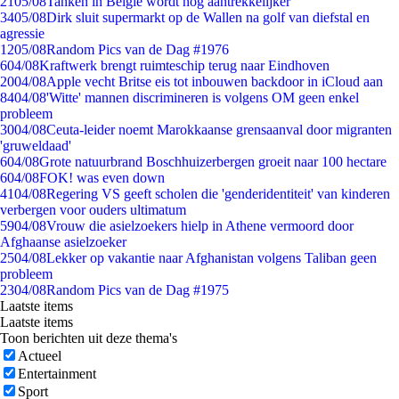
21
05/08
Tanken in België wordt nóg aantrekkelijker
34
05/08
Dirk sluit supermarkt op de Wallen na golf van diefstal en
agressie
12
05/08
Random Pics van de Dag #1976
6
04/08
Kraftwerk brengt ruimteschip terug naar Eindhoven
20
04/08
Apple vecht Britse eis tot inbouwen backdoor in iCloud aan
84
04/08
'Witte' mannen discrimineren is volgens OM geen enkel
probleem
30
04/08
Ceuta-leider noemt Marokkaanse grensaanval door migranten
'gruweldaad'
6
04/08
Grote natuurbrand Boschhuizerbergen groeit naar 100 hectare
6
04/08
FOK! was even down
41
04/08
Regering VS geeft scholen die 'genderidentiteit' van kinderen
verbergen voor ouders ultimatum
59
04/08
Vrouw die asielzoekers hielp in Athene vermoord door
Afghaanse asielzoeker
25
04/08
Lekker op vakantie naar Afghanistan volgens Taliban geen
probleem
23
04/08
Random Pics van de Dag #1975
Laatste items
Laatste items
Toon berichten uit deze thema's
Actueel
Entertainment
Sport