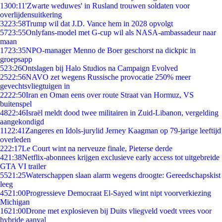
13
00:11
'Zwarte weduwes' in Rusland trouwen soldaten voor
overlijdensuitkering
32
23:58
Trump wil dat J.D. Vance hem in 2028 opvolgt
57
23:55
Onlyfans-model met G-cup wil als NASA-ambassadeur naar
maan
17
23:35
NPO-manager Menno de Boer geschorst na dickpic in
groepsapp
5
23:26
Ontslagen bij Halo Studios na Campaign Evolved
25
22:56
NAVO zet wegens Russische provocatie 250% meer
gevechtsvliegtuigen in
22
22:50
Iran en Oman eens over route Straat van Hormuz, VS
buitenspel
48
22:46
Israël meldt dood twee militairen in Zuid-Libanon, vergelding
aangekondigd
11
22:41
Zangeres en Idols-jurylid Jerney Kaagman op 79-jarige leeftijd
overleden
2
22:17
Le Court wint na nerveuze finale, Pieterse derde
4
21:38
Netflix-abonnees krijgen exclusieve early access tot uitgebreide
GTA VI trailer
55
21:25
Waterschappen slaan alarm wegens droogte: Gereedschapskist
leeg
45
21:00
Progressieve Democraat El-Sayed wint nipt voorverkiezing
Michigan
16
21:00
Drone met explosieven bij Duits vliegveld voedt vrees voor
hybride aanval