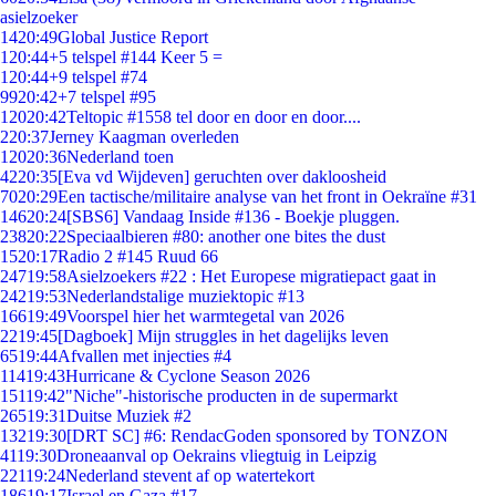
asielzoeker
14
20:49
Global Justice Report
1
20:44
+5 telspel #144 Keer 5 =
1
20:44
+9 telspel #74
99
20:42
+7 telspel #95
120
20:42
Teltopic #1558 tel door en door en door....
2
20:37
Jerney Kaagman overleden
120
20:36
Nederland toen
42
20:35
[Eva vd Wijdeven] geruchten over dakloosheid
70
20:29
Een tactische/militaire analyse van het front in Oekraïne #31
146
20:24
[SBS6] Vandaag Inside #136 - Boekje pluggen.
238
20:22
Speciaalbieren #80: another one bites the dust
15
20:17
Radio 2 #145 Ruud 66
247
19:58
Asielzoekers #22 : Het Europese migratiepact gaat in
242
19:53
Nederlandstalige muziektopic #13
166
19:49
Voorspel hier het warmtegetal van 2026
22
19:45
[Dagboek] Mijn struggles in het dagelijks leven
65
19:44
Afvallen met injecties #4
114
19:43
Hurricane & Cyclone Season 2026
151
19:42
"Niche"-historische producten in de supermarkt
265
19:31
Duitse Muziek #2
132
19:30
[DRT SC] #6: RendacGoden sponsored by TONZON
41
19:30
Droneaanval op Oekrains vliegtuig in Leipzig
221
19:24
Nederland stevent af op watertekort
186
19:17
Israel en Gaza #17