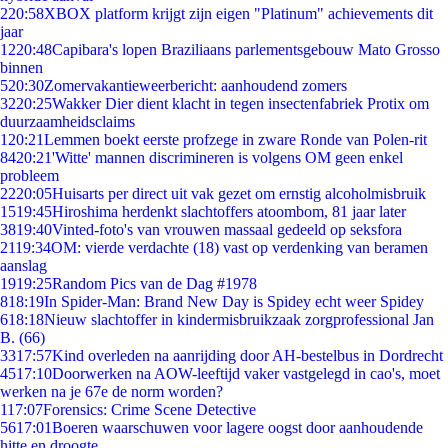
2
20:58
XBOX platform krijgt zijn eigen "Platinum" achievements dit
jaar
12
20:48
Capibara's lopen Braziliaans parlementsgebouw Mato Grosso
binnen
5
20:30
Zomervakantieweerbericht: aanhoudend zomers
32
20:25
Wakker Dier dient klacht in tegen insectenfabriek Protix om
duurzaamheidsclaims
1
20:21
Lemmen boekt eerste profzege in zware Ronde van Polen-rit
84
20:21
'Witte' mannen discrimineren is volgens OM geen enkel
probleem
22
20:05
Huisarts per direct uit vak gezet om ernstig alcoholmisbruik
15
19:45
Hiroshima herdenkt slachtoffers atoombom, 81 jaar later
38
19:40
Vinted-foto's van vrouwen massaal gedeeld op seksfora
21
19:34
OM: vierde verdachte (18) vast op verdenking van beramen
aanslag
19
19:25
Random Pics van de Dag #1978
8
18:19
In Spider-Man: Brand New Day is Spidey echt weer Spidey
6
18:18
Nieuw slachtoffer in kindermisbruikzaak zorgprofessional Jan
B. (66)
33
17:57
Kind overleden na aanrijding door AH-bestelbus in Dordrecht
45
17:10
Doorwerken na AOW-leeftijd vaker vastgelegd in cao's, moet
werken na je 67e de norm worden?
1
17:07
Forensics: Crime Scene Detective
56
17:01
Boeren waarschuwen voor lagere oogst door aanhoudende
hitte en droogte