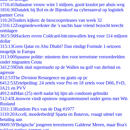
17
16:41
Italiaanse vrouw wint 1 miljoen, gooit kraslot per abuis weg
18
16:36
Datalek bij Bol en de Bijenkorf na cyberaanval op logistiek
partner Ceva
1
16:26
Trailers kijken: de bioscoopreleases van week 32
23
16:12
Zorgmedewerkster die 's nachts haar vriend bezocht terecht
ontslagen
36
15:56
Hackers roven Coldcard-bitcoinwallets leeg voor 114 miljoen
dollar
3
15:13
Geen Qatar en Abu Dhabi? Dan eindigt Formule 1-seizoen
mogelijk in Europa
31
13:00
Spaanse politie: minstens tien voor terrorisme veroordeelden
onder migranten Ceuta
34
12:59
Dirk sluit supermarkt op de Wallen na golf van diefstal en
agressie
8
12:53
The Division Resurgence nu gratis op pc
64
12:53
Zetelpeiling: 24 zetels voor Pro en 18 zetels voor D66, FvD,
JA21 en PVV
49
12:44
Man (25) sterft nadat hij lijm als condoom gebruikt
5
12:43
Litouwen vindt opnieuw migrantentunnel onder grens met Wit-
Rusland
33
11:13
Random Pics van de Dag #1977
11
10:20
Accell, moederbedrijf Sparta en Batavus, vraagt uitstel van
betaling aan
90
09:59
'Belgische' jongeren terroriseren Galderse Meren, maar Boa's
pakken topless zonnen aan