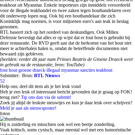
teakhout uit Myanmar. Enkele importeurs zijn inmiddels veroordeeld
voor de illegale teakhandel en twee zaken tegen houthandelaren over
dit onderwerp lopen nog. Ook bij een houthandelaar die zich
Koninklijk mag noemen, is voor miljoenen euro's aan teak in beslag
genomen.
RTL baseert zich op het oordeel van deskundigen. Ook Milieu
Defensie bevestigt dat alles er op wijst dat er fout hout is gebruikt bij
deze restauratie. De RVD geeft aan dat de herkomst van het hout niet
meer te achterhalen halen is, omdat de betreffende documenten niet
bewaard zijn gebleven.
(beelden: eerder dit jaar nam Prinses Beatrix de Groene Draeck weer
in gebruik na de restauratie, bron: YouTube)
fout hout
groene draeck
illegaal
myanmar
sancties
teakhout
Submitter:
Bron:
RTL Nieuws
52
Help ons; deel dit item als je het leuk vond
Heb je een leuk of interessant bericht gevonden dat je graag op FOK!
terug ziet?
Tip ons dan via de submit!
Zoek jij altijd de leukste nieuwtjes en kun je daar leuk over schrijven?
Meld je aan als nieuwsposter!
foton
Hij is zuiderling en misschien ook wel een beetje zonderling.
Vaak kritisch, soms cynisch, maar meestal wel met een humoristische