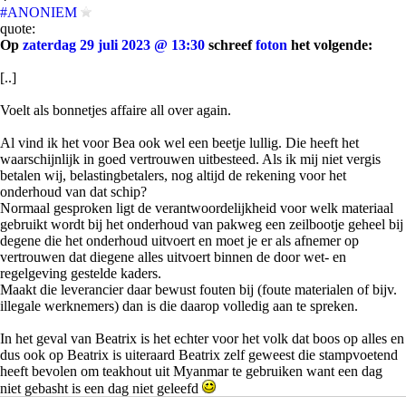
#ANONIEM
quote:
Op
zaterdag 29 juli 2023 @ 13:30
schreef
foton
het volgende:
[..]
Voelt als bonnetjes affaire all over again.
Al vind ik het voor Bea ook wel een beetje lullig. Die heeft het
waarschijnlijk in goed vertrouwen uitbesteed. Als ik mij niet vergis
betalen wij, belastingbetalers, nog altijd de rekening voor het
onderhoud van dat schip?
Normaal gesproken ligt de verantwoordelijkheid voor welk materiaal
gebruikt wordt bij het onderhoud van pakweg een zeilbootje geheel bij
degene die het onderhoud uitvoert en moet je er als afnemer op
vertrouwen dat diegene alles uitvoert binnen de door wet- en
regelgeving gestelde kaders.
Maakt die leverancier daar bewust fouten bij (foute materialen of bijv.
illegale werknemers) dan is die daarop volledig aan te spreken.
In het geval van Beatrix is het echter voor het volk dat boos op alles en
dus ook op Beatrix is uiteraard Beatrix zelf geweest die stampvoetend
heeft bevolen om teakhout uit Myanmar te gebruiken want een dag
niet gebasht is een dag niet geleefd