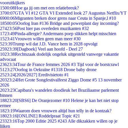
vooruitkijkers
15
00:08
Hoe ga jij om met een relatiebreuk?
37
00:07
GTA VI #12 GTA VI Extended look 27 Augustus Netflix/YT
69
00:06
Migranten breken door grens naar Ceuta in Spanje,l #10
185
00:05
Oorlog Iran #136 Bridge and powerplant day incoming?
274
23:56
Post hier pas overleden muzikanten #32
17
23:49
Pinda-allergie? Andermans poep slikken helpt misschien
15
23:41
Vrouwen willen geen man meer #30
5
23:39
Trump wil dat J.D. Vance hem in 2028 opvolgt
259
23:39
[Dagboek] Veel aan hoofd - Deel 27
10
23:38
Rechtszaak dodelijk ongeluk uitgesteld vanwege vakantie
advocaat
236
23:34
Tour de France femmes 2026 #3 Tijd voor de borstcrawl
51
23:27
Oorlog in Oekraïne #1318 Drone baby drone
25
23:24
[2026/2027] Eredivisietoto #1
203
23:24
Het Grote Songfestivalfeest Ziggo Dome #5 13 november
2026
20
23:23
Capibara's wandelen doodleuk het Braziliaanse parlement
binnen
188
23:20
[SBS6] De Oranjezomer #10 Helene je kan het niet stop
ermee
18
23:19
Waarom doen vrouwen altijd hun telly in de kontzak?
180
23:16
[ONLINE] Roddelpraat Topic #21
233
23:16
Top 2000 Editie 2025 #243 Alle dikzakken willen op je
lijken