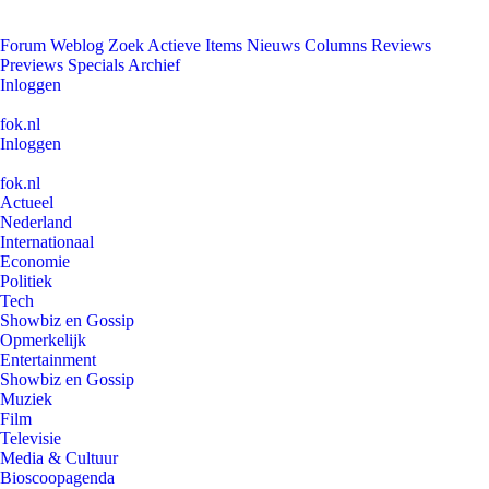
Forum
Weblog
Zoek
Actieve Items
Nieuws
Columns
Reviews
Previews
Specials
Archief
Inloggen
fok.nl
Inloggen
fok.nl
Actueel
Nederland
Internationaal
Economie
Politiek
Tech
Showbiz en Gossip
Opmerkelijk
Entertainment
Showbiz en Gossip
Muziek
Film
Televisie
Media & Cultuur
Bioscoopagenda