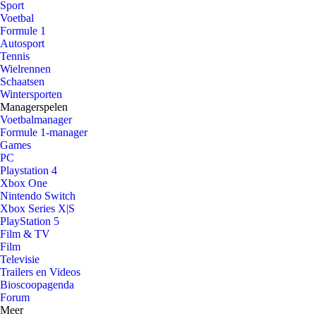
Sport
Voetbal
Formule 1
Autosport
Tennis
Wielrennen
Schaatsen
Wintersporten
Managerspelen
Voetbalmanager
Formule 1-manager
Games
PC
Playstation 4
Xbox One
Nintendo Switch
Xbox Series X|S
PlayStation 5
Film & TV
Film
Televisie
Trailers en Videos
Bioscoopagenda
Forum
Meer