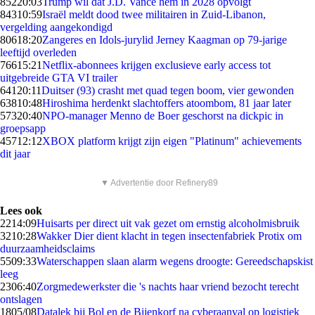
852
20:03
Trump wil dat J.D. Vance hem in 2028 opvolgt
843
10:59
Israël meldt dood twee militairen in Zuid-Libanon,
vergelding aangekondigd
806
18:20
Zangeres en Idols-jurylid Jerney Kaagman op 79-jarige
leeftijd overleden
766
15:21
Netflix-abonnees krijgen exclusieve early access tot
uitgebreide GTA VI trailer
641
20:11
Duitser (93) crasht met quad tegen boom, vier gewonden
638
10:48
Hiroshima herdenkt slachtoffers atoombom, 81 jaar later
573
20:40
NPO-manager Menno de Boer geschorst na dickpic in
groepsapp
457
12:12
XBOX platform krijgt zijn eigen "Platinum" achievements
dit jaar
▼ Advertentie door Refinery89
Lees ook
22
14:09
Huisarts per direct uit vak gezet om ernstig alcoholmisbruik
32
10:28
Wakker Dier dient klacht in tegen insectenfabriek Protix om
duurzaamheidsclaims
55
09:33
Waterschappen slaan alarm wegens droogte: Gereedschapskist
leeg
23
06:40
Zorgmedewerkster die 's nachts haar vriend bezocht terecht
ontslagen
18
05/08
Datalek bij Bol en de Bijenkorf na cyberaanval op logistiek