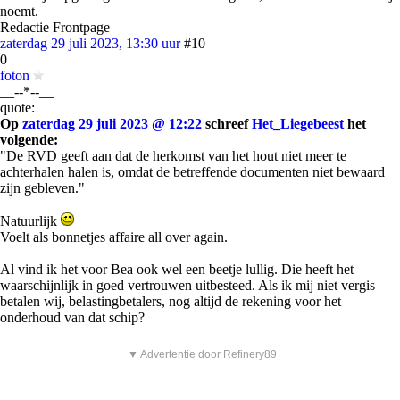
noemt.
Redactie Frontpage
zaterdag 29 juli 2023, 13:30 uur
#10
0
foton
__--*--__
quote:
Op
zaterdag 29 juli 2023 @ 12:22
schreef
Het_Liegebeest
het
volgende:
"De RVD geeft aan dat de herkomst van het hout niet meer te
achterhalen halen is, omdat de betreffende documenten niet bewaard
zijn gebleven."
Natuurlijk
Voelt als bonnetjes affaire all over again.
Al vind ik het voor Bea ook wel een beetje lullig. Die heeft het
waarschijnlijk in goed vertrouwen uitbesteed. Als ik mij niet vergis
betalen wij, belastingbetalers, nog altijd de rekening voor het
onderhoud van dat schip?
▼ Advertentie door Refinery89