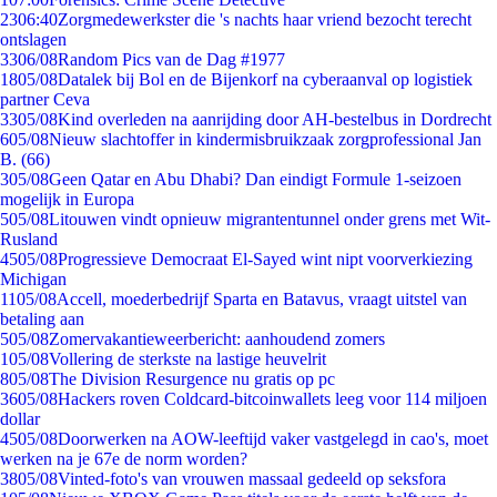
23
06:40
Zorgmedewerkster die 's nachts haar vriend bezocht terecht
ontslagen
33
06/08
Random Pics van de Dag #1977
18
05/08
Datalek bij Bol en de Bijenkorf na cyberaanval op logistiek
partner Ceva
33
05/08
Kind overleden na aanrijding door AH-bestelbus in Dordrecht
6
05/08
Nieuw slachtoffer in kindermisbruikzaak zorgprofessional Jan
B. (66)
3
05/08
Geen Qatar en Abu Dhabi? Dan eindigt Formule 1-seizoen
mogelijk in Europa
5
05/08
Litouwen vindt opnieuw migrantentunnel onder grens met Wit-
Rusland
45
05/08
Progressieve Democraat El-Sayed wint nipt voorverkiezing
Michigan
11
05/08
Accell, moederbedrijf Sparta en Batavus, vraagt uitstel van
betaling aan
5
05/08
Zomervakantieweerbericht: aanhoudend zomers
1
05/08
Vollering de sterkste na lastige heuvelrit
8
05/08
The Division Resurgence nu gratis op pc
36
05/08
Hackers roven Coldcard-bitcoinwallets leeg voor 114 miljoen
dollar
45
05/08
Doorwerken na AOW-leeftijd vaker vastgelegd in cao's, moet
werken na je 67e de norm worden?
38
05/08
Vinted-foto's van vrouwen massaal gedeeld op seksfora