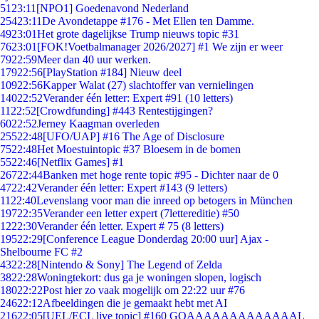
51
23:11
[NPO1] Goedenavond Nederland
254
23:11
De Avondetappe #176 - Met Ellen ten Damme.
49
23:01
Het grote dagelijkse Trump nieuws topic #31
76
23:01
[FOK!Voetbalmanager 2026/2027] #1 We zijn er weer
79
22:59
Meer dan 40 uur werken.
179
22:56
[PlayStation #184] Nieuw deel
109
22:56
Kapper Walat (27) slachtoffer van vernielingen
140
22:52
Verander één letter: Expert #91 (10 letters)
11
22:52
[Crowdfunding] #443 Rentestijgingen?
60
22:52
Jerney Kaagman overleden
255
22:48
[UFO/UAP] #16 The Age of Disclosure
75
22:48
Het Moestuintopic #37 Bloesem in de bomen
55
22:46
[Netflix Games] #1
267
22:44
Banken met hoge rente topic #95 - Dichter naar de 0
47
22:42
Verander één letter: Expert #143 (9 letters)
11
22:40
Levenslang voor man die inreed op betogers in München
197
22:35
Verander een letter expert (7lettereditie) #50
12
22:30
Verander één letter. Expert # 75 (8 letters)
195
22:29
[Conference League Donderdag 20:00 uur] Ajax -
Shelbourne FC #2
43
22:28
[Nintendo & Sony] The Legend of Zelda
38
22:28
Woningtekort: dus ga je woningen slopen, logisch
180
22:22
Post hier zo vaak mogelijk om 22:22 uur #76
246
22:12
Afbeeldingen die je gemaakt hebt met AI
216
22:05
[UEL/ECL live topic] #160 GOAAAAAAAAAAAAAL