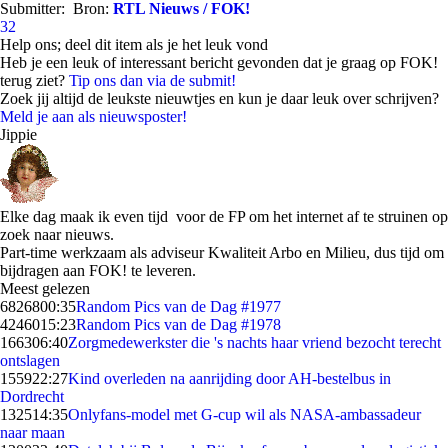
Submitter:
Bron:
RTL Nieuws / FOK!
32
Help ons; deel dit item als je het leuk vond
Heb je een leuk of interessant bericht gevonden dat je graag op FOK!
terug ziet?
Tip ons dan via de submit!
Zoek jij altijd de leukste nieuwtjes en kun je daar leuk over schrijven?
Meld je aan als nieuwsposter!
Jippie
Elke dag maak ik even tijd voor de FP om het internet af te struinen op
zoek naar nieuws.
Part-time werkzaam als adviseur Kwaliteit Arbo en Milieu, dus tijd om
bijdragen aan FOK! te leveren.
Meest gelezen
68268
00:35
Random Pics van de Dag #1977
42460
15:23
Random Pics van de Dag #1978
1663
06:40
Zorgmedewerkster die 's nachts haar vriend bezocht terecht
ontslagen
1559
22:27
Kind overleden na aanrijding door AH-bestelbus in
Dordrecht
1325
14:35
Onlyfans-model met G-cup wil als NASA-ambassadeur
naar maan