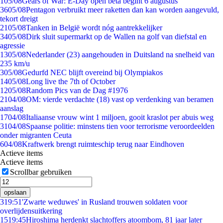
1
05/08
Gears of War: E-Day open beta begint 6 augustus
36
05/08
Pentagon verbruikt meer raketten dan kan worden aangevuld,
tekort dreigt
21
05/08
Tanken in België wordt nóg aantrekkelijker
34
05/08
Dirk sluit supermarkt op de Wallen na golf van diefstal en
agressie
13
05/08
Nederlander (23) aangehouden in Duitsland na snelheid van
235 km/u
3
05/08
Gedurfd NEC blijft overeind bij Olympiakos
14
05/08
Long live the 7th of October
12
05/08
Random Pics van de Dag #1976
21
04/08
OM: vierde verdachte (18) vast op verdenking van beramen
aanslag
17
04/08
Italiaanse vrouw wint 1 miljoen, gooit kraslot per abuis weg
31
04/08
Spaanse politie: minstens tien voor terrorisme veroordeelden
onder migranten Ceuta
6
04/08
Kraftwerk brengt ruimteschip terug naar Eindhoven
Actieve items
Actieve items
Scrollbar gebruiken
opslaan
3
19:51
'Zwarte weduwes' in Rusland trouwen soldaten voor
overlijdensuitkering
15
19:45
Hiroshima herdenkt slachtoffers atoombom, 81 jaar later