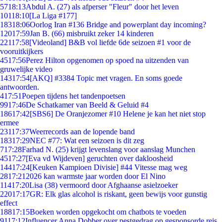
57
18:13
Abdul A. (27) als afperser "Fleur" door het leven
101
18:10
[La Liga #177]
183
18:06
Oorlog Iran #136 Bridge and powerplant day incoming?
120
17:59
Jan B. (66) misbruikt zeker 14 kinderen
221
17:58
[Videoland] B&B vol liefde 6de seizoen #1 voor de
vooruitkijkers
45
17:56
Perez Hilton opgenomen op spoed na uitzenden van
gruwelijke video
143
17:54
[AKQ] #3384 Topic met vragen. En soms goede
antwoorden.
4
17:51
Poepen tijdens het tandenpoetsen
99
17:46
De Schatkamer van Beeld & Geluid #4
186
17:42
[SBS6] De Oranjezomer #10 Helene je kan het niet stop
ermee
231
17:37
Weerrecords aan de lopende band
183
17:29
NEC #77: Wat een seizoen is dit zeg
7
17:28
Farhad N. (25) krijgt levenslang voor aanslag Munchen
45
17:27
[Eva vd Wijdeven] geruchten over dakloosheid
144
17:24
[Keuken Kampioen Divisie] #44 Vitesse mag weg
28
17:21
2026 kan warmste jaar worden door El Nino
114
17:20
Lisa (38) vermoord door Afghaanse asielzoeker
220
17:17
GR: Elk glas alcohol is riskant, geen bewijs voor gunstig
effect
188
17:15
Boeken worden opgekocht om chatbots te voeden
91
17:12
Influencer Anna Dobber over pestgedrag op gesponsorde reis