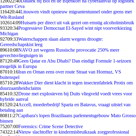
1200
22:40
Datalek bij Bol en de Bijenkorf na cyberaanval op logistiek
partner Ceva
1164
20:44
Litouwen vindt opnieuw migrantentunnel onder grens met
Wit-Rusland
1026
14:09
Huisarts per direct uit vak gezet om ernstig alcoholmisbruik
933
20:34
Progressieve Democraat El-Sayed wint nipt voorverkiezing
Michigan
927
09:33
Waterschappen slaan alarm wegens droogte:
Gereedschapskist leeg
896
10:08
NAVO zet wegens Russische provocatie 250% meer
gevechtsvliegtuigen in
871
20:49
Geen Qatar en Abu Dhabi? Dan eindigt Formule 1-seizoen
mogelijk in Europa
870
10:16
Iran en Oman eens over route Straat van Hormuz, VS
buitenspel
857
10:28
Wakker Dier dient klacht in tegen insectenfabriek Protix om
duurzaamheidsclaims
854
10:32
Drone met explosieven bij Duits vliegveld voedt vrees voor
hybride aanval
815
20:24
Accell, moederbedrijf Sparta en Batavus, vraagt uitstel van
betaling aan
808
11:27
Capibara's lopen Braziliaans parlementsgebouw Mato Grosso
binnen
752
07:00
Forensics: Crime Scene Detective
743
22:14
Nieuw slachtoffer in kindermisbruikzaak zorgprofessional