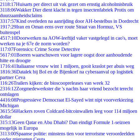
21
18:17
Huisarts per direct uit vak gezet om ernstig alcoholmisbruik
31
18:06
Wakker Dier dient klacht in tegen insectenfabriek Protix om
duurzaamheidsclaims
33
17:57
Kind overleden na aanrijding door AH-bestelbus in Dordrecht
19
17:29
Iran en Oman eens over route Straat van Hormuz, VS
buitenspel
45
17:10
Doorwerken na AOW-leeftijd vaker vastgelegd in cao's, moet
werken na je 67e de norm worden?
1
17:07
Forensics: Crime Scene Detective
56
17:01
Boeren waarschuwen voor lagere oogst door aanhoudende
hitte en droogte
17
16:41
Italiaanse vrouw wint 1 miljoen, gooit kraslot per abuis weg
18
16:36
Datalek bij Bol en de Bijenkorf na cyberaanval op logistiek
partner Ceva
1
16:26
Trailers kijken: de bioscoopreleases van week 32
23
16:12
Zorgmedewerkster die 's nachts haar vriend bezocht terecht
ontslagen
44
16:08
Progressieve Democraat El-Sayed wint nipt voorverkiezing
Michigan
36
15:56
Hackers roven Coldcard-bitcoinwallets leeg voor 114 miljoen
dollar
3
15:13
Geen Qatar en Abu Dhabi? Dan eindigt Formule 1-seizoen
mogelijk in Europa
31
13:00
Spaanse politie: minstens tien voor terrorisme veroordeelden
onder migranten Ceuta