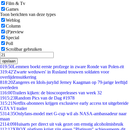
Film & Tv
Games
Toon berichten van deze types
Weblog
Column
(P)review
Special
Poll
Scrollbar gebruiken
opslaan
0
19:50
Lemmen boekt eerste profzege in zware Ronde van Polen-rit
3
19:42
'Zwarte weduwes' in Rusland trouwen soldaten voor
overlijdensuitkering
8
18:20
Zangeres en Idols-jurylid Jerney Kaagman op 79-jarige leeftijd
overleden
1
16:00
Trailers kijken: de bioscoopreleases van week 32
19
15:23
Random Pics van de Dag #1978
3
15:21
Netflix-abonnees krijgen exclusieve early access tot uitgebreide
GTA VI trailer
53
14:35
Onlyfans-model met G-cup wil als NASA-ambassadeur naar
maan
21
14:09
Huisarts per direct uit vak gezet om ernstig alcoholmisbruik
1
12:12
XBOX platform krijgt zijn eigen "Platinum" achievements dit