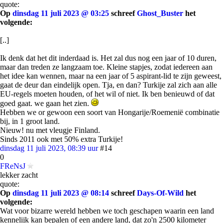
quote:
Op
dinsdag 11 juli 2023 @ 03:25
schreef
Ghost_Buster
het
volgende:
[..]
Ik denk dat het dit inderdaad is. Het zal dus nog een jaar of 10 duren,
maar dan treden ze langzaam toe. Kleine stapjes, zodat iedereen aan
het idee kan wennen, maar na een jaar of 5 aspirant-lid te zijn geweest,
gaat de deur dan eindelijk open. Tja, en dan? Turkije zal zich aan alle
EU-regels moeten houden, of het wil of niet. Ik ben benieuwd of dat
goed gaat. we gaan het zien.
Hebben we or gewoon een soort van Hongarije/Roemenië combinatie
bij, in 1 groot land.
Nieuw! nu met vleugje Finland.
Sinds 2011 ook met 50% extra Turkije!
dinsdag 11 juli 2023, 08:39 uur
#14
0
FReNsJ
lekker zacht
quote:
Op
dinsdag 11 juli 2023 @ 08:14
schreef
Days-Of-Wild
het
volgende:
Wat voor bizarre wereld hebben we toch geschapen waarin een land
kennelijk kan bepalen of een andere land, dat zo'n 2500 kilometer