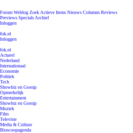
Forum
Weblog
Zoek
Actieve Items
Nieuws
Columns
Reviews
Previews
Specials
Archief
Inloggen
fok.nl
Inloggen
fok.nl
Actueel
Nederland
Internationaal
Economie
Politiek
Tech
Showbiz en Gossip
Opmerkelijk
Entertainment
Showbiz en Gossip
Muziek
Film
Televisie
Media & Cultuur
Bioscoopagenda