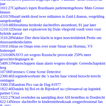
jaar
10
11:27
Capibara's lopen Braziliaans parlementsgebouw Mato Grosso
binnen
43
10:59
Israël meldt dood twee militairen in Zuid-Libanon, vergelding
aangekondigd
15
10:48
Hiroshima herdenkt slachtoffers atoombom, 81 jaar later
12
10:32
Drone met explosieven bij Duits vliegveld voedt vrees voor
hybride aanval
31
10:28
Wakker Dier dient klacht in tegen insectenfabriek Protix om
duurzaamheidsclaims
19
10:16
Iran en Oman eens over route Straat van Hormuz, VS
buitenspel
23
10:08
NAVO zet wegens Russische provocatie 250% meer
gevechtsvliegtuigen in
54
09:33
Waterschappen slaan alarm wegens droogte: Gereedschapskist
leeg
1
07:00
Forensics: Crime Scene Detective
23
06:40
Zorgmedewerkster die 's nachts haar vriend bezocht terecht
ontslagen
33
00:35
Random Pics van de Dag #1977
18
22:40
Datalek bij Bol en de Bijenkorf na cyberaanval op logistiek
partner Ceva
33
22:27
Kind overleden na aanrijding door AH-bestelbus in Dordrecht
6
22:14
Nieuw slachtoffer in kindermisbruikzaak zorgprofessional Jan
B. (66)