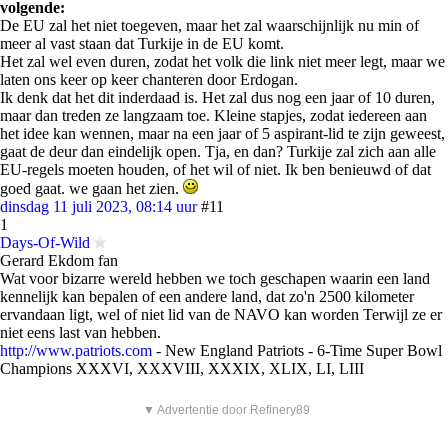
volgende:
De EU zal het niet toegeven, maar het zal waarschijnlijk nu min of
meer al vast staan dat Turkije in de EU komt.
Het zal wel even duren, zodat het volk die link niet meer legt, maar we
laten ons keer op keer chanteren door Erdogan.
Ik denk dat het dit inderdaad is. Het zal dus nog een jaar of 10 duren,
maar dan treden ze langzaam toe. Kleine stapjes, zodat iedereen aan
het idee kan wennen, maar na een jaar of 5 aspirant-lid te zijn geweest,
gaat de deur dan eindelijk open. Tja, en dan? Turkije zal zich aan alle
EU-regels moeten houden, of het wil of niet. Ik ben benieuwd of dat
goed gaat. we gaan het zien.
dinsdag 11 juli 2023, 08:14 uur
#11
1
Days-Of-Wild
Gerard Ekdom fan
Wat voor bizarre wereld hebben we toch geschapen waarin een land
kennelijk kan bepalen of een andere land, dat zo'n 2500 kilometer
ervandaan ligt, wel of niet lid van de NAVO kan worden Terwijl ze er
niet eens last van hebben.
http://www.patriots.com
- New England Patriots - 6-Time Super Bowl
Champions XXXVI, XXXVIII, XXXIX, XLIX, LI, LIII
▼ Advertentie door Refinery89