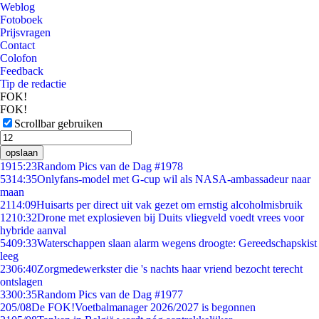
Weblog
Fotoboek
Prijsvragen
Contact
Colofon
Feedback
Tip de redactie
FOK!
FOK!
Scrollbar gebruiken
opslaan
19
15:23
Random Pics van de Dag #1978
53
14:35
Onlyfans-model met G-cup wil als NASA-ambassadeur naar
maan
21
14:09
Huisarts per direct uit vak gezet om ernstig alcoholmisbruik
12
10:32
Drone met explosieven bij Duits vliegveld voedt vrees voor
hybride aanval
54
09:33
Waterschappen slaan alarm wegens droogte: Gereedschapskist
leeg
23
06:40
Zorgmedewerkster die 's nachts haar vriend bezocht terecht
ontslagen
33
00:35
Random Pics van de Dag #1977
2
05/08
De FOK!Voetbalmanager 2026/2027 is begonnen