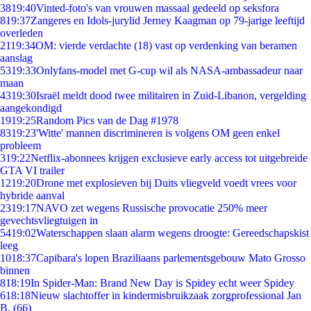
38
19:40
Vinted-foto's van vrouwen massaal gedeeld op seksfora
8
19:37
Zangeres en Idols-jurylid Jerney Kaagman op 79-jarige leeftijd
overleden
21
19:34
OM: vierde verdachte (18) vast op verdenking van beramen
aanslag
53
19:33
Onlyfans-model met G-cup wil als NASA-ambassadeur naar
maan
43
19:30
Israël meldt dood twee militairen in Zuid-Libanon, vergelding
aangekondigd
19
19:25
Random Pics van de Dag #1978
83
19:23
'Witte' mannen discrimineren is volgens OM geen enkel
probleem
3
19:22
Netflix-abonnees krijgen exclusieve early access tot uitgebreide
GTA VI trailer
12
19:20
Drone met explosieven bij Duits vliegveld voedt vrees voor
hybride aanval
23
19:17
NAVO zet wegens Russische provocatie 250% meer
gevechtsvliegtuigen in
54
19:02
Waterschappen slaan alarm wegens droogte: Gereedschapskist
leeg
10
18:37
Capibara's lopen Braziliaans parlementsgebouw Mato Grosso
binnen
8
18:19
In Spider-Man: Brand New Day is Spidey echt weer Spidey
6
18:18
Nieuw slachtoffer in kindermisbruikzaak zorgprofessional Jan
B. (66)