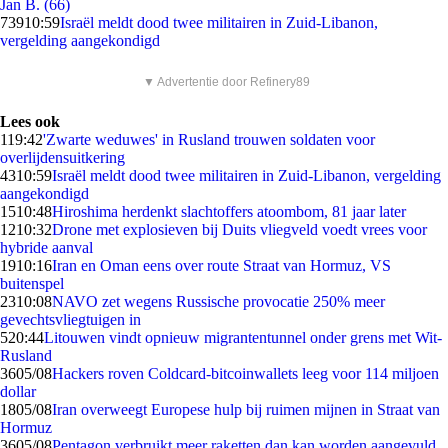
Jan B. (66)
739
10:59
Israël meldt dood twee militairen in Zuid-Libanon,
vergelding aangekondigd
▼ Advertentie door Refinery89
Lees ook
1
19:42
'Zwarte weduwes' in Rusland trouwen soldaten voor
overlijdensuitkering
43
10:59
Israël meldt dood twee militairen in Zuid-Libanon, vergelding
aangekondigd
15
10:48
Hiroshima herdenkt slachtoffers atoombom, 81 jaar later
12
10:32
Drone met explosieven bij Duits vliegveld voedt vrees voor
hybride aanval
19
10:16
Iran en Oman eens over route Straat van Hormuz, VS
buitenspel
23
10:08
NAVO zet wegens Russische provocatie 250% meer
gevechtsvliegtuigen in
5
20:44
Litouwen vindt opnieuw migrantentunnel onder grens met Wit-
Rusland
36
05/08
Hackers roven Coldcard-bitcoinwallets leeg voor 114 miljoen
dollar
18
05/08
Iran overweegt Europese hulp bij ruimen mijnen in Straat van
Hormuz
36
05/08
Pentagon verbruikt meer raketten dan kan worden aangevuld,