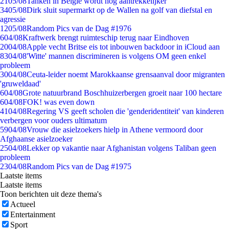
21
05/08
Tanken in België wordt nóg aantrekkelijker
34
05/08
Dirk sluit supermarkt op de Wallen na golf van diefstal en
agressie
12
05/08
Random Pics van de Dag #1976
6
04/08
Kraftwerk brengt ruimteschip terug naar Eindhoven
20
04/08
Apple vecht Britse eis tot inbouwen backdoor in iCloud aan
83
04/08
'Witte' mannen discrimineren is volgens OM geen enkel
probleem
30
04/08
Ceuta-leider noemt Marokkaanse grensaanval door migranten
'gruweldaad'
6
04/08
Grote natuurbrand Boschhuizerbergen groeit naar 100 hectare
6
04/08
FOK! was even down
41
04/08
Regering VS geeft scholen die 'genderidentiteit' van kinderen
verbergen voor ouders ultimatum
59
04/08
Vrouw die asielzoekers hielp in Athene vermoord door
Afghaanse asielzoeker
25
04/08
Lekker op vakantie naar Afghanistan volgens Taliban geen
probleem
23
04/08
Random Pics van de Dag #1975
Laatste items
Laatste items
Toon berichten uit deze thema's
Actueel
Entertainment
Sport