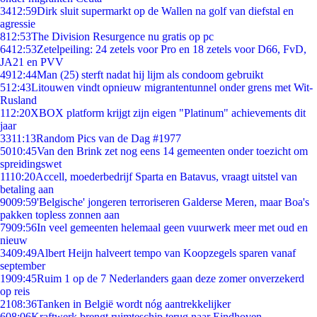
34
12:59
Dirk sluit supermarkt op de Wallen na golf van diefstal en
agressie
8
12:53
The Division Resurgence nu gratis op pc
64
12:53
Zetelpeiling: 24 zetels voor Pro en 18 zetels voor D66, FvD,
JA21 en PVV
49
12:44
Man (25) sterft nadat hij lijm als condoom gebruikt
5
12:43
Litouwen vindt opnieuw migrantentunnel onder grens met Wit-
Rusland
1
12:20
XBOX platform krijgt zijn eigen "Platinum" achievements dit
jaar
33
11:13
Random Pics van de Dag #1977
50
10:45
Van den Brink zet nog eens 14 gemeenten onder toezicht om
spreidingswet
11
10:20
Accell, moederbedrijf Sparta en Batavus, vraagt uitstel van
betaling aan
90
09:59
'Belgische' jongeren terroriseren Galderse Meren, maar Boa's
pakken topless zonnen aan
79
09:56
In veel gemeenten helemaal geen vuurwerk meer met oud en
nieuw
34
09:49
Albert Heijn halveert tempo van Koopzegels sparen vanaf
september
19
09:45
Ruim 1 op de 7 Nederlanders gaan deze zomer onverzekerd
op reis
21
08:36
Tanken in België wordt nóg aantrekkelijker
6
08:06
Kraftwerk brengt ruimteschip terug naar Eindhoven