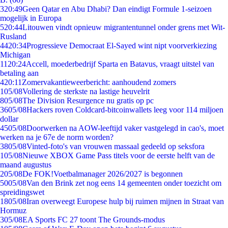
3
20:49
Geen Qatar en Abu Dhabi? Dan eindigt Formule 1-seizoen
mogelijk in Europa
5
20:44
Litouwen vindt opnieuw migrantentunnel onder grens met Wit-
Rusland
44
20:34
Progressieve Democraat El-Sayed wint nipt voorverkiezing
Michigan
11
20:24
Accell, moederbedrijf Sparta en Batavus, vraagt uitstel van
betaling aan
4
20:11
Zomervakantieweerbericht: aanhoudend zomers
1
05/08
Vollering de sterkste na lastige heuvelrit
8
05/08
The Division Resurgence nu gratis op pc
36
05/08
Hackers roven Coldcard-bitcoinwallets leeg voor 114 miljoen
dollar
45
05/08
Doorwerken na AOW-leeftijd vaker vastgelegd in cao's, moet
werken na je 67e de norm worden?
38
05/08
Vinted-foto's van vrouwen massaal gedeeld op seksfora
1
05/08
Nieuwe XBOX Game Pass titels voor de eerste helft van de
maand augustus
2
05/08
De FOK!Voetbalmanager 2026/2027 is begonnen
50
05/08
Van den Brink zet nog eens 14 gemeenten onder toezicht om
spreidingswet
18
05/08
Iran overweegt Europese hulp bij ruimen mijnen in Straat van
Hormuz
3
05/08
EA Sports FC 27 toont The Grounds-modus