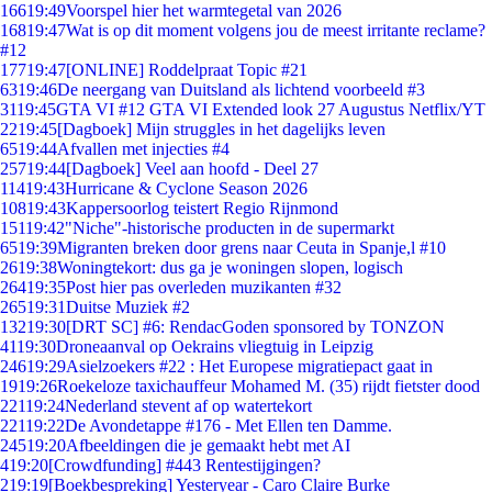
166
19:49
Voorspel hier het warmtegetal van 2026
168
19:47
Wat is op dit moment volgens jou de meest irritante reclame?
#12
177
19:47
[ONLINE] Roddelpraat Topic #21
63
19:46
De neergang van Duitsland als lichtend voorbeeld #3
31
19:45
GTA VI #12 GTA VI Extended look 27 Augustus Netflix/YT
22
19:45
[Dagboek] Mijn struggles in het dagelijks leven
65
19:44
Afvallen met injecties #4
257
19:44
[Dagboek] Veel aan hoofd - Deel 27
114
19:43
Hurricane & Cyclone Season 2026
108
19:43
Kappersoorlog teistert Regio Rijnmond
151
19:42
"Niche"-historische producten in de supermarkt
65
19:39
Migranten breken door grens naar Ceuta in Spanje,l #10
26
19:38
Woningtekort: dus ga je woningen slopen, logisch
264
19:35
Post hier pas overleden muzikanten #32
265
19:31
Duitse Muziek #2
132
19:30
[DRT SC] #6: RendacGoden sponsored by TONZON
41
19:30
Droneaanval op Oekrains vliegtuig in Leipzig
246
19:29
Asielzoekers #22 : Het Europese migratiepact gaat in
19
19:26
Roekeloze taxichauffeur Mohamed M. (35) rijdt fietster dood
221
19:24
Nederland stevent af op watertekort
221
19:22
De Avondetappe #176 - Met Ellen ten Damme.
245
19:20
Afbeeldingen die je gemaakt hebt met AI
4
19:20
[Crowdfunding] #443 Rentestijgingen?
2
19:19
[Boekbespreking] Yesteryear - Caro Claire Burke