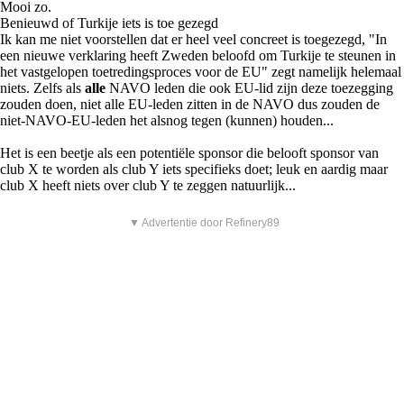
Mooi zo.
Benieuwd of Turkije iets is toe gezegd
Ik kan me niet voorstellen dat er heel veel concreet is toegezegd, "In
een nieuwe verklaring heeft Zweden beloofd om Turkije te steunen in
het vastgelopen toetredingsproces voor de EU" zegt namelijk helemaal
niets. Zelfs als
alle
NAVO leden die ook EU-lid zijn deze toezegging
zouden doen, niet alle EU-leden zitten in de NAVO dus zouden de
niet-NAVO-EU-leden het alsnog tegen (kunnen) houden...
Het is een beetje als een potentiële sponsor die belooft sponsor van
club X te worden als club Y iets specifieks doet; leuk en aardig maar
club X heeft niets over club Y te zeggen natuurlijk...
▼ Advertentie door Refinery89