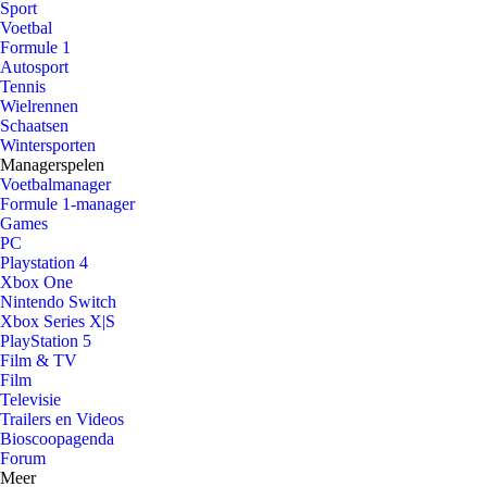
Sport
Voetbal
Formule 1
Autosport
Tennis
Wielrennen
Schaatsen
Wintersporten
Managerspelen
Voetbalmanager
Formule 1-manager
Games
PC
Playstation 4
Xbox One
Nintendo Switch
Xbox Series X|S
PlayStation 5
Film & TV
Film
Televisie
Trailers en Videos
Bioscoopagenda
Forum
Meer