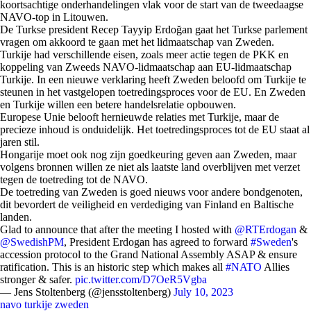
koortsachtige onderhandelingen vlak voor de start van de tweedaagse
NAVO-top in Litouwen.
De Turkse president Recep Tayyip Erdoğan gaat het Turkse parlement
vragen om akkoord te gaan met het lidmaatschap van Zweden.
Turkije had verschillende eisen, zoals meer actie tegen de PKK en
koppeling van Zweeds NAVO-lidmaatschap aan EU-lidmaatschap
Turkije. In een nieuwe verklaring heeft Zweden beloofd om Turkije te
steunen in het vastgelopen toetredingsproces voor de EU. En Zweden
en Turkije willen een betere handelsrelatie opbouwen.
Europese Unie belooft hernieuwde relaties met Turkije, maar de
precieze inhoud is onduidelijk. Het toetredingsproces tot de EU staat al
jaren stil.
Hongarije moet ook nog zijn goedkeuring geven aan Zweden, maar
volgens bronnen willen ze niet als laatste land overblijven met verzet
tegen de toetreding tot de NAVO.
De toetreding van Zweden is goed nieuws voor andere bondgenoten,
dit bevordert de veiligheid en verdediging van Finland en Baltische
landen.
Glad to announce that after the meeting I hosted with
@RTErdogan
&
@SwedishPM
, President Erdogan has agreed to forward
#Sweden
's
accession protocol to the Grand National Assembly ASAP & ensure
ratification. This is an historic step which makes all
#NATO
Allies
stronger & safer.
pic.twitter.com/D7OeR5Vgba
— Jens Stoltenberg (@jensstoltenberg)
July 10, 2023
navo
turkije
zweden