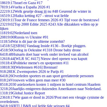
186
19:17
Israel en Gaza #17
78
19:14
Vuelta a España 2026 #1
222
19:12
Welk geurtje draag jij nu #48 Geurend de winter in
165
19:12
Haiku ketting #27 - strooi wat liefde
230
19:11
Tour de France femmes 2026 #3 Tijd voor de borstcrawl
232
19:02
Top 2000 Editie 2025 #243 Alle dikzakken willen op je
lijken
118
19:02
Nederland toen
208
19:00
Russia vs Ukraine #91
11
18:54
Wat is dit jaar de ultieme zomerhit?
145
18:52
[SBS6] Vandaag Inside #136 - Boekje pluggen.
45
18:50
Oorlog in Oekraïne #1318 Drone baby drone
64
18:48
Huisarts doet haar werk onder invloed van alcohol
126
18:44
[WLR SC #417] Nieuw deel openen was kaputt
191
18:43
Politieke meme's en spotprenten #11
108
18:30
[Wielrennen #616] Brennan!
9
18:28
EK Zwemsporten 2026 te Parijs #1
64
18:26
Overleden sporters en aan sport gerelateerde personen
0
18:24
Vrouwen willen geen man meer #30
85
18:20
30 asielzoekers kosten 1 miljoen in hotel centrum Haarlem
32
18:20
Jaarlijks emigreren duizenden Amerikanen naar Nederland.
13
18:19
Global Justice Report
236
18:17
Wie gaan er dood in 2026?Post met een vleugje cynisme de
overledenen.
94
18:16
[RTL] B&B vol liefde 6de seizoen #4