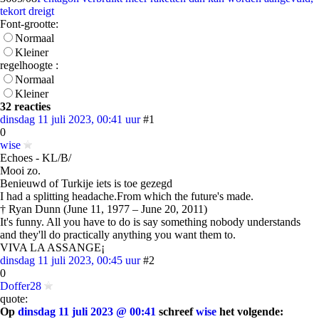
tekort dreigt
Font-grootte:
Normaal
Kleiner
regelhoogte :
Normaal
Kleiner
32 reacties
dinsdag 11 juli 2023, 00:41 uur
#1
0
wise
Echoes - KL/B/
Mooi zo.
Benieuwd of Turkije iets is toe gezegd
I had a splitting headache.From which the future's made.
† Ryan Dunn (June 11, 1977 – June 20, 2011)
It's funny. All you have to do is say something nobody understands
and they'll do practically anything you want them to.
VIVA LA ASSANGE¡
dinsdag 11 juli 2023, 00:45 uur
#2
0
Doffer28
quote:
Op
dinsdag 11 juli 2023 @ 00:41
schreef
wise
het volgende: