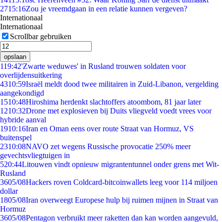
27
15:16
Zou je vreemdgaan in een relatie kunnen vergeven?
Internationaal
Internationaal
Scrollbar gebruiken
opslaan
1
19:42
'Zwarte weduwes' in Rusland trouwen soldaten voor
overlijdensuitkering
43
10:59
Israël meldt dood twee militairen in Zuid-Libanon, vergelding
aangekondigd
15
10:48
Hiroshima herdenkt slachtoffers atoombom, 81 jaar later
12
10:32
Drone met explosieven bij Duits vliegveld voedt vrees voor
hybride aanval
19
10:16
Iran en Oman eens over route Straat van Hormuz, VS
buitenspel
23
10:08
NAVO zet wegens Russische provocatie 250% meer
gevechtsvliegtuigen in
5
20:44
Litouwen vindt opnieuw migrantentunnel onder grens met Wit-
Rusland
36
05/08
Hackers roven Coldcard-bitcoinwallets leeg voor 114 miljoen
dollar
18
05/08
Iran overweegt Europese hulp bij ruimen mijnen in Straat van
Hormuz
36
05/08
Pentagon verbruikt meer raketten dan kan worden aangevuld,