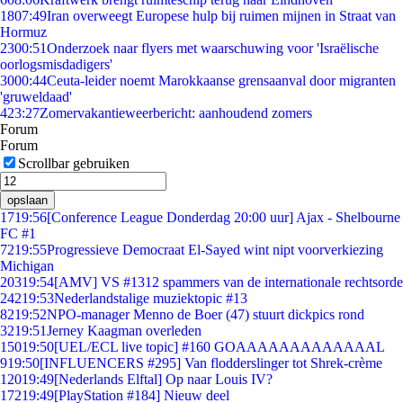
18
07:49
Iran overweegt Europese hulp bij ruimen mijnen in Straat van
Hormuz
23
00:51
Onderzoek naar flyers met waarschuwing voor 'Israëlische
oorlogsmisdadigers'
30
00:44
Ceuta-leider noemt Marokkaanse grensaanval door migranten
'gruweldaad'
4
23:27
Zomervakantieweerbericht: aanhoudend zomers
Forum
Forum
Scrollbar gebruiken
opslaan
17
19:56
[Conference League Donderdag 20:00 uur] Ajax - Shelbourne
FC #1
72
19:55
Progressieve Democraat El-Sayed wint nipt voorverkiezing
Michigan
203
19:54
[AMV] VS #1312 spammers van de internationale rechtsorde
242
19:53
Nederlandstalige muziektopic #13
82
19:52
NPO-manager Menno de Boer (47) stuurt dickpics rond
32
19:51
Jerney Kaagman overleden
150
19:50
[UEL/ECL live topic] #160 GOAAAAAAAAAAAAAL
9
19:50
[INFLUENCERS #295] Van flodderslinger tot Shrek-crème
120
19:49
[Nederlands Elftal] Op naar Louis IV?
172
19:49
[PlayStation #184] Nieuw deel