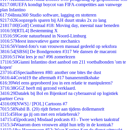
82
17:08
UEFA kondigt boycot van FIFA-competities aan vanwege
plan Infantino
6
17:04
Insta360 Studio software, lagging en stotteren
92
17:02
Koopzegels sparen bij AH duurt straks 2x zo lang
218
17:00
[Golf] Centraal #18: Moving day, meestal naar beneden
10
16:59
[RTL4] Bestemming X
135
16:59
Grote natuurbrand in Noord-Limburg
10
16:57
Meest innovatieve game mechanics
32
16:56
Vinted-foto's van vrouwen massaal gedeeld op seksfora
38
16:54
[SBS6] De Bondgenoten #317 We dansen de macaroni
120
16:51
Wat lees je nu? #96 zomerlezen
171
16:50
Gianni Infantino doet aanbod om 211 voetbalbonden 'om te
kopen'
237
16:45
Speciaalbieren #80: another one bites the dust
56
16:44
Covid19 the aftermath #17 bananenmilkshake
6
16:39
Wel eens geprobeerd jou in een relatie te manipuleren?
37
16:38
GGZ heeft mij gezond verklaard.
34
16:29
Datalek bij Bol en Bijenkorf na cyberaanval op logistiek
partner Ceva
43
16:09
[NWS] / [POL] Cartoons #7
70
15:58
Nabil B. (20) rijdt fietser aan tijdens dollemansrit
11
15:45
Hoe ga jij om met een relatiebreuk?
147
15:45
[podcasts] Misdaad podcasts #3 - Twee weken taakstraf
15
15:34
Waarom doen vrouwen altijd hun telly in de kontzak?
141
15:18
sc Heerenveen #52: Waar Koning Sarr de dienst uitmaakt