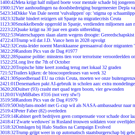
14
00:42
Meta krijgt half miljard boete voor mentale schade bij jongeren
19
00:12
Vier aanhoudingen na doodsbedreiging burgemeester Depla v
54
23:34
Dikke Van Dale neemt 'vulvalippen' op: 'stigma op schaamlip
18
23:32
Italië hindert reizigers uit Spanje na migratiecrisis Ceuta
11
23:30
Smokkelbende opgerold in Spanje, verdienden miljoenen aan 
22
23:22
Quake krijgt na 30 jaar een gratis uitbreiding
59
22:53
Waterschappen slaan alarm wegens droogte: Gereedschapskist
47
22:43
Trump wil dat J.D. Vance hem in 2028 opvolgt
34
22:32
Ceuta-leider noemt Marokkaanse grensaanval door migranten 
38
22:29
Random Pics van de Dag #1977
38
22:28
Spaanse politie: minstens tien voor terrorisme veroordeelden 
15
22:25
Long live the 7th of October
30
22:20
Tropische hitte keert zondag terug met lokaal 32 graden
7
21:52
Trailers kijken: de bioscoopreleases van week 32
46
21:30
Spoedberaad EU na crisis Ceuta, moeten we onze buitengrenz
24
21:01
Denemarken pakt AI-gebruik in scholen aan: extra mondeling
36
20:20
Duitser (93) crasht met quad tegen boom, vier gewonden
11
20:01
VrijMiBabes #316 (not very sfw!)
35
19:58
Random Pics van de Dag #1979
65
19:50
Onlyfans-model met G-cup wil als NASA-ambassadeur naar 
25
19:43
Peter Faber (82) overleden
25
19:14
Kabinet geeft bedrijven geen compensatie voor schade door la
24
18:41
'Zwarte weduwes' in Rusland trouwen soldaten voor overlijden
15
18:32
Ontslagen bij Halo Studios na Campaign Evolved
30
18:32
Trump grijpt weer in op automatisch staatsburgerschap bij geb