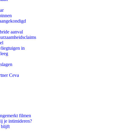
ar
binnen
g aangekondigd
bride aanval
duurzaamheidsclaims
el
iegtuigen in
 leeg
tslagen
rtner Ceva
ongemerkt filmen
ij je intimideren?
blijft