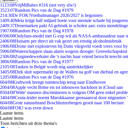
11
23:08
VrijMiBabes #316 (not very sfw!)
35
23:07
Random Pics van de Dag #1979
2
14:30
De FOK!Voetbalmanager 2026/2027 is begonnen
14
09:40
Meta krijgt half miljard boete voor mentale schade bij jongeren
24
09:37
Denemarken pakt AI-gebruik in scholen aan: extra mondeling
19
07/08
Random Pics van de Dag #1978
65
06/08
Onlyfans-model met G-cup wil als NASA-ambassadeur naar 
24
06/08
Huisarts per direct uit vak gezet om ernstig alcoholmisbruik
19
06/08
Drone met explosieven bij Duits vliegveld voedt vrees voor hy
59
06/08
Waterschappen slaan alarm wegens droogte: Gereedschapskist
23
06/08
Zorgmedewerkster die 's nachts haar vriend bezocht terecht on
38
06/08
Random Pics van de Dag #1977
21
05/08
Tanken in België wordt nóg aantrekkelijker
34
05/08
Dirk sluit supermarkt op de Wallen na golf van diefstal en agre
12
05/08
Random Pics van de Dag #1976
6
04/08
Kraftwerk brengt ruimteschip terug naar Eindhoven
20
04/08
Apple vecht Britse eis tot inbouwen backdoor in iCloud aan
85
04/08
'Witte' mannen discrimineren is volgens OM geen enkel probl
34
04/08
Ceuta-leider noemt Marokkaanse grensaanval door migranten 
6
04/08
Grote natuurbrand Boschhuizerbergen groeit naar 100 hectare
6
04/08
FOK! was even down
Laatste items
Laatste items
Toon berichten uit deze thema's