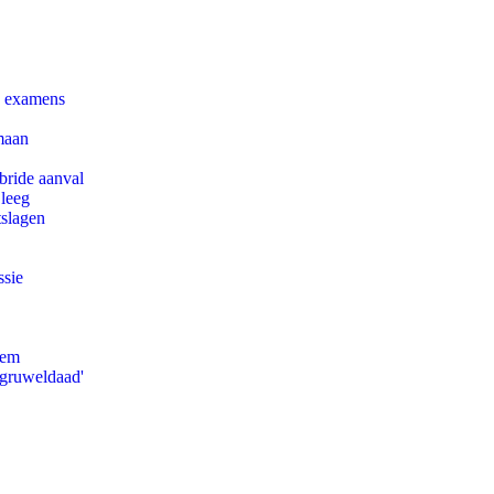
e examens
maan
bride aanval
 leeg
tslagen
ssie
eem
'gruweldaad'