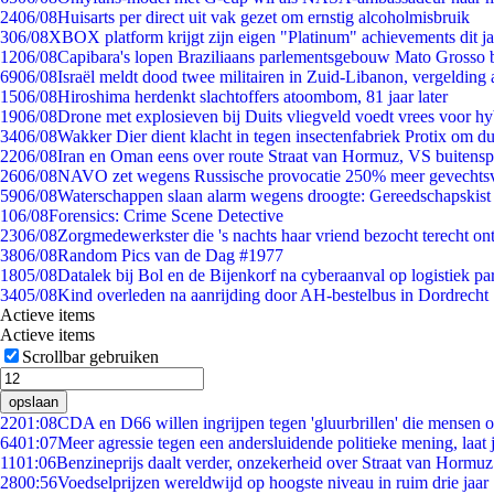
24
06/08
Huisarts per direct uit vak gezet om ernstig alcoholmisbruik
3
06/08
XBOX platform krijgt zijn eigen "Platinum" achievements dit ja
12
06/08
Capibara's lopen Braziliaans parlementsgebouw Mato Grosso 
69
06/08
Israël meldt dood twee militairen in Zuid-Libanon, vergeldin
15
06/08
Hiroshima herdenkt slachtoffers atoombom, 81 jaar later
19
06/08
Drone met explosieven bij Duits vliegveld voedt vrees voor hy
34
06/08
Wakker Dier dient klacht in tegen insectenfabriek Protix om 
22
06/08
Iran en Oman eens over route Straat van Hormuz, VS buitensp
26
06/08
NAVO zet wegens Russische provocatie 250% meer gevechtsvl
59
06/08
Waterschappen slaan alarm wegens droogte: Gereedschapskist
1
06/08
Forensics: Crime Scene Detective
23
06/08
Zorgmedewerkster die 's nachts haar vriend bezocht terecht on
38
06/08
Random Pics van de Dag #1977
18
05/08
Datalek bij Bol en de Bijenkorf na cyberaanval op logistiek pa
34
05/08
Kind overleden na aanrijding door AH-bestelbus in Dordrecht
Actieve items
Actieve items
Scrollbar gebruiken
opslaan
22
01:08
CDA en D66 willen ingrijpen tegen 'gluurbrillen' die mensen 
64
01:07
Meer agressie tegen een andersluidende politieke mening, laat j
11
01:06
Benzineprijs daalt verder, onzekerheid over Straat van Hormuz 
28
00:56
Voedselprijzen wereldwijd op hoogste niveau in ruim drie jaar