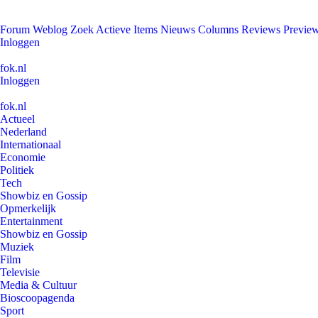
Forum
Weblog
Zoek
Actieve Items
Nieuws
Columns
Reviews
Previe
Inloggen
fok.nl
Inloggen
fok.nl
Actueel
Nederland
Internationaal
Economie
Politiek
Tech
Showbiz en Gossip
Opmerkelijk
Entertainment
Showbiz en Gossip
Muziek
Film
Televisie
Media & Cultuur
Bioscoopagenda
Sport