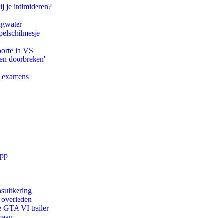
ij je intimideren?
agwater
pelschilmesje
oorte in VS
pen doorbreken'
e examens
app
suitkering
d overleden
e GTA VI trailer
maan