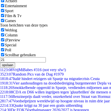
Actueel
Entertainment
Sport
Film & Tv
Games
Toon berichten van deze types
Weblog
Column
(P)review
Special
Poll
Scrollbar gebruiken
opslaan
11
23:08
VrijMiBabes #316 (not very sfw!)
35
23:07
Random Pics van de Dag #1979
18
18:47
Italië hindert reizigers uit Spanje na migratiecrisis Ceuta
19
18:31
Vier aanhoudingen na doodsbedreiging burgemeester Depla v
11
18:26
Smokkelbende opgerold in Spanje, verdienden miljoenen aan 
22
18:08
CDA en D66 willen ingrijpen tegen 'gluurbrillen' die mensen 
11
17:56
Benzineprijs daalt verder, onzekerheid over Straat van Hormuz b
28
17:47
Voedselprijzen wereldwijd op hoogste niveau in ruim drie jaar
22
14:33
Quake krijgt na 30 jaar een gratis uitbreiding
2
14:30
De FOK!Voetbalmanager 2026/2027 is begonnen