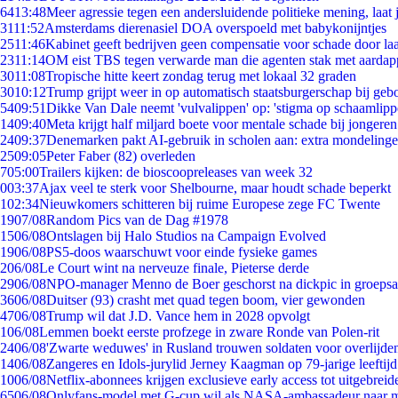
64
13:48
Meer agressie tegen een andersluidende politieke mening, laat j
31
11:52
Amsterdams dierenasiel DOA overspoeld met babykonijntjes
25
11:46
Kabinet geeft bedrijven geen compensatie voor schade door la
23
11:14
OM eist TBS tegen verwarde man die agenten stak met aardap
30
11:08
Tropische hitte keert zondag terug met lokaal 32 graden
30
10:12
Trump grijpt weer in op automatisch staatsburgerschap bij geb
54
09:51
Dikke Van Dale neemt 'vulvalippen' op: 'stigma op schaamlip
14
09:40
Meta krijgt half miljard boete voor mentale schade bij jongeren
24
09:37
Denemarken pakt AI-gebruik in scholen aan: extra mondeling
25
09:05
Peter Faber (82) overleden
7
05:00
Trailers kijken: de bioscoopreleases van week 32
0
03:37
Ajax veel te sterk voor Shelbourne, maar houdt schade beperkt
1
02:34
Nieuwkomers schitteren bij ruime Europese zege FC Twente
19
07/08
Random Pics van de Dag #1978
15
06/08
Ontslagen bij Halo Studios na Campaign Evolved
19
06/08
PS5-doos waarschuwt voor einde fysieke games
2
06/08
Le Court wint na nerveuze finale, Pieterse derde
29
06/08
NPO-manager Menno de Boer geschorst na dickpic in groeps
36
06/08
Duitser (93) crasht met quad tegen boom, vier gewonden
47
06/08
Trump wil dat J.D. Vance hem in 2028 opvolgt
1
06/08
Lemmen boekt eerste profzege in zware Ronde van Polen-rit
24
06/08
'Zwarte weduwes' in Rusland trouwen soldaten voor overlijden
14
06/08
Zangeres en Idols-jurylid Jerney Kaagman op 79-jarige leeftij
10
06/08
Netflix-abonnees krijgen exclusieve early access tot uitgebreid
65
06/08
Onlyfans-model met G-cup wil als NASA-ambassadeur naar 