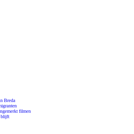
an Breda
migranten
ongemerkt filmen
lijft