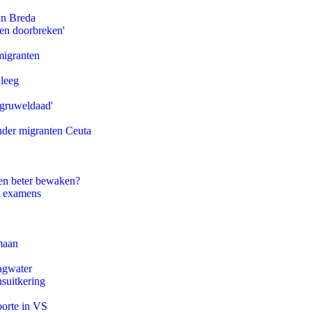
an Breda
pen doorbreken'
migranten
 leeg
'gruweldaad'
onder migranten Ceuta
en beter bewaken?
e examens
maan
agwater
suitkering
oorte in VS