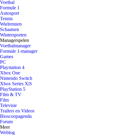
Voetbal
Formule 1
Autosport
Tennis
Wielrennen
Schaatsen
Wintersporten
Managerspelen
Voetbalmanager
Formule 1-manager
Games
PC
Playstation 4
Xbox One
Nintendo Switch
Xbox Series X|S
PlayStation 5
Film & TV
Film
Televisie
Trailers en Videos
Bioscoopagenda
Forum
Meer
Weblog