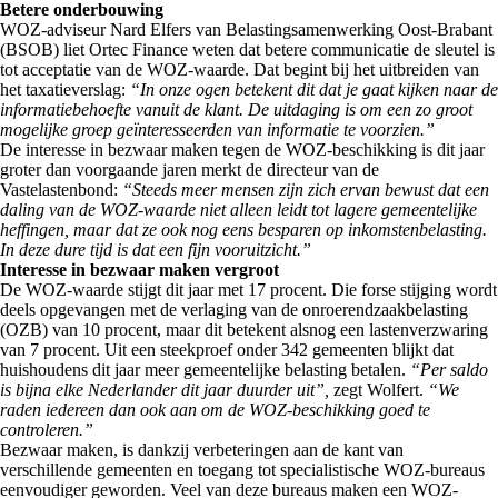
Betere onderbouwing
WOZ-adviseur Nard Elfers van Belastingsamenwerking Oost-Brabant
(BSOB) liet Ortec Finance weten dat betere communicatie de sleutel is
tot acceptatie van de WOZ-waarde. Dat begint bij het uitbreiden van
het taxatieverslag:
“In onze ogen betekent dit dat je gaat kijken naar de
informatiebehoefte vanuit de klant. De uitdaging is om een zo groot
mogelijke groep geïnteresseerden van informatie te voorzien.”
De interesse in bezwaar maken tegen de WOZ-beschikking is dit jaar
groter dan voorgaande jaren merkt de directeur van de
Vastelastenbond:
“Steeds meer mensen zijn zich ervan bewust dat een
daling van de WOZ-waarde niet alleen leidt tot lagere gemeentelijke
heffingen, maar dat ze ook nog eens besparen op inkomstenbelasting.
In deze dure tijd is dat een fijn vooruitzicht.”
Interesse in bezwaar maken vergroot
De WOZ-waarde stijgt dit jaar met 17 procent. Die forse stijging wordt
deels opgevangen met de verlaging van de onroerendzaakbelasting
(OZB) van 10 procent, maar dit betekent alsnog een lastenverzwaring
van 7 procent. Uit een steekproef onder 342 gemeenten blijkt dat
huishoudens dit jaar meer gemeentelijke belasting betalen.
“Per saldo
is bijna elke Nederlander dit jaar duurder uit”,
zegt Wolfert.
“We
raden iedereen dan ook aan om de WOZ-beschikking goed te
controleren.”
Bezwaar maken, is dankzij verbeteringen aan de kant van
verschillende gemeenten en toegang tot specialistische WOZ-bureaus
eenvoudiger geworden. Veel van deze bureaus maken een WOZ-