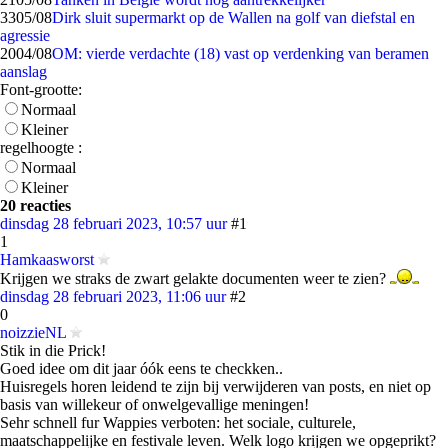
33
05/08
Dirk sluit supermarkt op de Wallen na golf van diefstal en
agressie
20
04/08
OM: vierde verdachte (18) vast op verdenking van beramen
aanslag
Font-grootte:
Normaal
Kleiner
regelhoogte :
Normaal
Kleiner
20 reacties
dinsdag 28 februari 2023, 10:57 uur
#1
1
Hamkaasworst
Krijgen we straks de zwart gelakte documenten weer te zien?
dinsdag 28 februari 2023, 11:06 uur
#2
0
noizzieNL
Stik in die Prick!
Goed idee om dit jaar óók eens te checkken..
Huisregels horen leidend te zijn bij verwijderen van posts, en niet op
basis van willekeur of onwelgevallige meningen!
Sehr schnell fur Wappies verboten: het sociale, culturele,
maatschappelijke en festivale leven. Welk logo krijgen we opgeprikt?