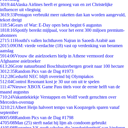
30
19:44
Alaska Airlines heeft er genoeg van en zet Christelijke
influencer uit vliegtuig
36
19:33
Pentagon verbruikt meer raketten dan kan worden aangevuld,
tekort dreigt
1
18:54
Gears of War: E-Day open beta begint 6 augustus
18
18:16
Spotify bereikt mijlpaal, voor het eerst 300 miljoen premium-
abonnees
27
15:11
Houthi's vallen luchthaven Najran in Saoedi-Arabië aan
20
15:09
OM: vierde verdachte (18) vast op verdenking van beramen
aanslag
59
14:06
Vrouw die asielzoekers hielp in Athene vermoord door
Afghaanse asielzoeker
6
13:26
Grote natuurbrand Boschhuizerbergen groeit naar 100 hectare
30
12:35
Random Pics van de Dag #1973
3
12:28
Gedurfd NEC blijft overeind bij Olympiakos
5
12:04
Control Resonant kost je 30 uur om uit te spelen
1
11:47
Nieuwe XBOX Game Pass titels voor de eerste helft van de
maand augustus
7
10:24
Vakantiekiekje Verstappen en Wolff voedt geruchten over
Mercedes-overstap
32
10:21
Albert Heijn halveert tempo van Koopzegels sparen vanaf
september
80
05/08
Random Pics van de Dag #1798
47
05/08
Man (25) sterft nadat hij lijm als condoom gebruikt
41
05/08
Regering VS geeft scholen die 'genderidentiteit' van kinderen