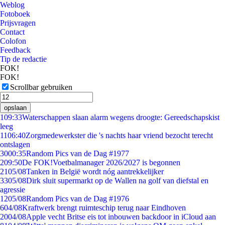
Weblog
Fotoboek
Prijsvragen
Contact
Colofon
Feedback
Tip de redactie
FOK!
FOK!
Scrollbar gebruiken
opslaan
1
09:33
Waterschappen slaan alarm wegens droogte: Gereedschapskist
leeg
11
06:40
Zorgmedewerkster die 's nachts haar vriend bezocht terecht
ontslagen
30
00:35
Random Pics van de Dag #1977
2
09:50
De FOK!Voetbalmanager 2026/2027 is begonnen
21
05/08
Tanken in België wordt nóg aantrekkelijker
33
05/08
Dirk sluit supermarkt op de Wallen na golf van diefstal en
agressie
12
05/08
Random Pics van de Dag #1976
6
04/08
Kraftwerk brengt ruimteschip terug naar Eindhoven
20
04/08
Apple vecht Britse eis tot inbouwen backdoor in iCloud aan