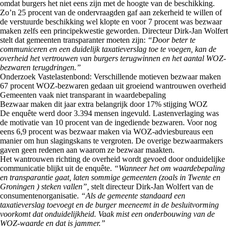
omdat burgers het niet eens zijn met de hoogte van de beschikking.
Zo’n 25 procent van de ondervraagden gaf aan zekerheid te willen of
de verstuurde beschikking wel klopte en voor 7 procent was bezwaar
maken zelfs een principekwestie geworden. Directeur Dirk-Jan Wolfert
stelt dat gemeenten transparanter moeten zijn:
“Door beter te
communiceren en een duidelijk taxatieverslag toe te voegen, kan de
overheid het vertrouwen van burgers terugwinnen en het aantal WOZ-
bezwaren terugdringen.”
Onderzoek Vastelastenbond: Verschillende motieven bezwaar maken
67 procent WOZ-bezwaren gedaan uit groeiend wantrouwen overheid
Gemeenten vaak niet transparant in waardebepaling
Bezwaar maken dit jaar extra belangrijk door 17% stijging WOZ
‌De enquête werd door 3.394 mensen ingevuld. Lastenverlaging was
de motivatie van 10 procent van de ingediende bezwaren. Voor nog
eens 6,9 procent was bezwaar maken via WOZ-adviesbureaus een
manier om hun slagingskans te vergroten. De overige bezwaarmakers
gaven geen redenen aan waarom ze bezwaar maakten.
Het wantrouwen richting de overheid wordt gevoed door onduidelijke
communicatie blijkt uit de enquête.
“Wanneer het om waardebepaling
en transparantie gaat, laten sommige gemeenten (zoals in Twente en
Groningen ) steken vallen”,
stelt directeur Dirk-Jan Wolfert van de
consumentenorganisatie.
“Als de gemeente standaard een
taxatieverslag toevoegt en de burger meeneemt in de besluitvorming
voorkomt dat onduidelijkheid. Vaak mist een onderbouwing van de
WOZ-waarde en dat is jammer.”