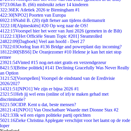
97
23:06
Jan B. (66) misbruikt zeker 14 kinderen
3
22:36
EK Atletiek 2026 te Birmingham #1
4
22:30
[NPO2] Poorten van Europa
69
22:19
Nabil B. (20) rijdt fietser aan tijdens dollemansrit
32
22:18
[Alpineskiën] #20 Op weg naar de OS!
41
22:15
Voorspel hier het weer van Juni 2026 (gemeten in de Bilt)
112
22:13
[Het Officiële Steam Topic #201] Steamrolled
248
22:09
[Dagboek] Veel aan hoofd - Deel 27
170
22:03
Oorlog Iran #136 Bridge and powerplant day incoming?
181
22:00
[SBS6] De Oranjezomer #10 Helene je kan het niet stop
ermee
239
21:54
Vinted #15 nog-net-niet gratis en verzendgezeur
84
21:53
[Britse politiek] #141 Declining Gracefully Was Never Really
an Option
31
21:52
[Voorspellen] Voorspel de eindstand van de Eredivisie
2026/2027
143
21:51
[NPO1] We zijn er bijna 2026 #1
23
21:51
Heb jij wel eens (online of irl) te maken gehad met
discriminatie?
92
21:50
CIDP. Kent u dat, beste mensen?
281
21:41
[NPO1] Van Onschatbare Waarde met Dionne Stax #2
14
21:33
Ik wil een eigen politieke partij oprichten
50
21:16
Zieke Christina Applegate verschijnt voor het laatst op de rode
loper
Nederland