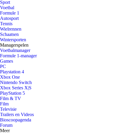
Sport
Voetbal
Formule 1
Autosport
Tennis
Wielrennen
Schaatsen
Wintersporten
Managerspelen
Voetbalmanager
Formule 1-manager
Games
PC
Playstation 4
Xbox One
Nintendo Switch
Xbox Series X|S
PlayStation 5
Film & TV
Film
Televisie
Trailers en Videos
Bioscoopagenda
Forum
Meer