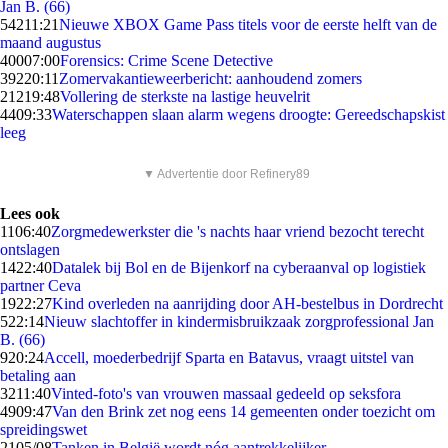
Jan B. (66)
542
11:21
Nieuwe XBOX Game Pass titels voor de eerste helft van de
maand augustus
400
07:00
Forensics: Crime Scene Detective
392
20:11
Zomervakantieweerbericht: aanhoudend zomers
212
19:48
Vollering de sterkste na lastige heuvelrit
44
09:33
Waterschappen slaan alarm wegens droogte: Gereedschapskist
leeg
▼ Advertentie door Refinery89
Lees ook
11
06:40
Zorgmedewerkster die 's nachts haar vriend bezocht terecht
ontslagen
14
22:40
Datalek bij Bol en de Bijenkorf na cyberaanval op logistiek
partner Ceva
19
22:27
Kind overleden na aanrijding door AH-bestelbus in Dordrecht
5
22:14
Nieuw slachtoffer in kindermisbruikzaak zorgprofessional Jan
B. (66)
9
20:24
Accell, moederbedrijf Sparta en Batavus, vraagt uitstel van
betaling aan
32
11:40
Vinted-foto's van vrouwen massaal gedeeld op seksfora
49
09:47
Van den Brink zet nog eens 14 gemeenten onder toezicht om
spreidingswet
21
05/08
Tanken in België wordt nóg aantrekkelijker