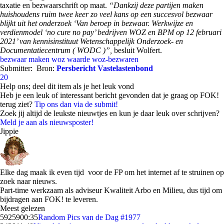
taxatie en bezwaarschrift op maat.
“Dankzij deze partijen maken
huishoudens ruim twee keer zo veel kans op een succesvol bezwaar
blijkt uit het onderzoek ‘Van beroep in bezwaar. Werkwijze en
verdienmodel ‘no cure no pay’ bedrijven WOZ en BPM op 12 februari
2021’ van kennisinstituut Wetenschappelijk Onderzoek- en
Documentatiecentrum ( WODC )”,
besluit Wolfert.
bezwaar maken
woz waarde
woz-bezwaren
Submitter:
Bron:
Persbericht Vastelastenbond
20
Help ons; deel dit item als je het leuk vond
Heb je een leuk of interessant bericht gevonden dat je graag op FOK!
terug ziet?
Tip ons dan via de submit!
Zoek jij altijd de leukste nieuwtjes en kun je daar leuk over schrijven?
Meld je aan als nieuwsposter!
Jippie
Elke dag maak ik even tijd voor de FP om het internet af te struinen op
zoek naar nieuws.
Part-time werkzaam als adviseur Kwaliteit Arbo en Milieu, dus tijd om
bijdragen aan FOK! te leveren.
Meest gelezen
59259
00:35
Random Pics van de Dag #1977