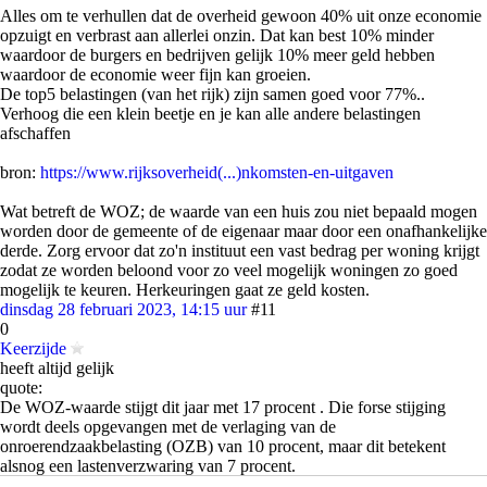
Alles om te verhullen dat de overheid gewoon 40% uit onze economie
opzuigt en verbrast aan allerlei onzin. Dat kan best 10% minder
waardoor de burgers en bedrijven gelijk 10% meer geld hebben
waardoor de economie weer fijn kan groeien.
De top5 belastingen (van het rijk) zijn samen goed voor 77%..
Verhoog die een klein beetje en je kan alle andere belastingen
afschaffen
bron:
https://www.rijksoverheid(...)nkomsten-en-uitgaven
Wat betreft de WOZ; de waarde van een huis zou niet bepaald mogen
worden door de gemeente of de eigenaar maar door een onafhankelijke
derde. Zorg ervoor dat zo'n instituut een vast bedrag per woning krijgt
zodat ze worden beloond voor zo veel mogelijk woningen zo goed
mogelijk te keuren. Herkeuringen gaat ze geld kosten.
dinsdag 28 februari 2023, 14:15 uur
#11
0
Keerzijde
heeft altijd gelijk
quote:
De WOZ-waarde stijgt dit jaar met 17 procent . Die forse stijging
wordt deels opgevangen met de verlaging van de
onroerendzaakbelasting (OZB) van 10 procent, maar dit betekent
alsnog een lastenverzwaring van 7 procent.
Als hetgeen je uiteindelijk moet betalen, een product is van