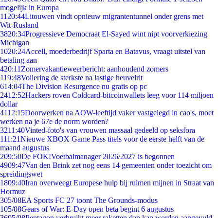
mogelijk in Europa
11
20:44
Litouwen vindt opnieuw migrantentunnel onder grens met
Wit-Rusland
38
20:34
Progressieve Democraat El-Sayed wint nipt voorverkiezing
Michigan
10
20:24
Accell, moederbedrijf Sparta en Batavus, vraagt uitstel van
betaling aan
4
20:11
Zomervakantieweerbericht: aanhoudend zomers
1
19:48
Vollering de sterkste na lastige heuvelrit
6
14:04
The Division Resurgence nu gratis op pc
24
12:52
Hackers roven Coldcard-bitcoinwallets leeg voor 114 miljoen
dollar
41
12:15
Doorwerken na AOW-leeftijd vaker vastgelegd in cao's, moet
werken na je 67e de norm worden?
32
11:40
Vinted-foto's van vrouwen massaal gedeeld op seksfora
1
11:21
Nieuwe XBOX Game Pass titels voor de eerste helft van de
maand augustus
2
09:50
De FOK!Voetbalmanager 2026/2027 is begonnen
49
09:47
Van den Brink zet nog eens 14 gemeenten onder toezicht om
spreidingswet
18
09:40
Iran overweegt Europese hulp bij ruimen mijnen in Straat van
Hormuz
3
05/08
EA Sports FC 27 toont The Grounds-modus
1
05/08
Gears of War: E-Day open beta begint 6 augustus
36
05/08
Pentagon verbruikt meer raketten dan kan worden aangevuld,