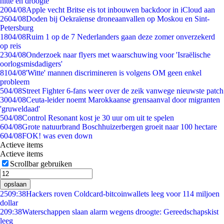
hitte en droogte
20
04/08
Apple vecht Britse eis tot inbouwen backdoor in iCloud aan
26
04/08
Doden bij Oekraïense droneaanvallen op Moskou en Sint-
Petersburg
18
04/08
Ruim 1 op de 7 Nederlanders gaan deze zomer onverzekerd
op reis
23
04/08
Onderzoek naar flyers met waarschuwing voor 'Israëlische
oorlogsmisdadigers'
81
04/08
'Witte' mannen discrimineren is volgens OM geen enkel
probleem
5
04/08
Street Fighter 6-fans weer over de zeik vanwege nieuwste patch
30
04/08
Ceuta-leider noemt Marokkaanse grensaanval door migranten
'gruweldaad'
5
04/08
Control Resonant kost je 30 uur om uit te spelen
6
04/08
Grote natuurbrand Boschhuizerbergen groeit naar 100 hectare
6
04/08
FOK! was even down
Actieve items
Actieve items
Scrollbar gebruiken
opslaan
25
09:38
Hackers roven Coldcard-bitcoinwallets leeg voor 114 miljoen
dollar
2
09:38
Waterschappen slaan alarm wegens droogte: Gereedschapskist
leeg