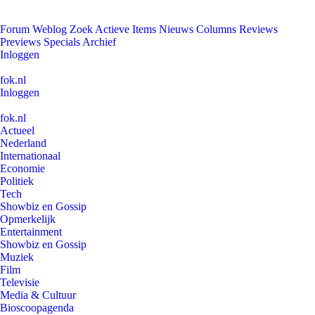
Forum
Weblog
Zoek
Actieve Items
Nieuws
Columns
Reviews
Previews
Specials
Archief
Inloggen
fok.nl
Inloggen
fok.nl
Actueel
Nederland
Internationaal
Economie
Politiek
Tech
Showbiz en Gossip
Opmerkelijk
Entertainment
Showbiz en Gossip
Muziek
Film
Televisie
Media & Cultuur
Bioscoopagenda