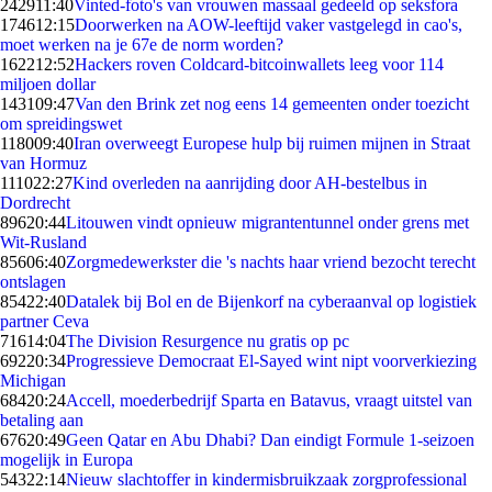
2429
11:40
Vinted-foto's van vrouwen massaal gedeeld op seksfora
1746
12:15
Doorwerken na AOW-leeftijd vaker vastgelegd in cao's,
moet werken na je 67e de norm worden?
1622
12:52
Hackers roven Coldcard-bitcoinwallets leeg voor 114
miljoen dollar
1431
09:47
Van den Brink zet nog eens 14 gemeenten onder toezicht
om spreidingswet
1180
09:40
Iran overweegt Europese hulp bij ruimen mijnen in Straat
van Hormuz
1110
22:27
Kind overleden na aanrijding door AH-bestelbus in
Dordrecht
896
20:44
Litouwen vindt opnieuw migrantentunnel onder grens met
Wit-Rusland
856
06:40
Zorgmedewerkster die 's nachts haar vriend bezocht terecht
ontslagen
854
22:40
Datalek bij Bol en de Bijenkorf na cyberaanval op logistiek
partner Ceva
716
14:04
The Division Resurgence nu gratis op pc
692
20:34
Progressieve Democraat El-Sayed wint nipt voorverkiezing
Michigan
684
20:24
Accell, moederbedrijf Sparta en Batavus, vraagt uitstel van
betaling aan
676
20:49
Geen Qatar en Abu Dhabi? Dan eindigt Formule 1-seizoen
mogelijk in Europa
543
22:14
Nieuw slachtoffer in kindermisbruikzaak zorgprofessional