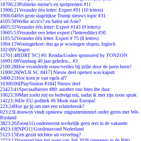
187
06:23
Politieke meme's en spotprenten #11
139
06:21
Verander één letter: Expert #91 (10 letters)
19
06:04
Het grote dagelijkse Trump nieuws topic #31
41
05:58
Welke accu's? en halen uit Asie?
46
05:55
Verander één letter: Expert #143 (9 letters)
196
05:53
Verander een letter expert (7lettereditie) #50
11
05:52
Verander één letter. Expert # 75 (8 letters)
10
04:15
Woningtekort: dus ga je woningen slopen, logisch
1
02:09
Vliegen
127
01:48
[DRT SC] #6: RendacGoden sponsored by TONZON
169
01:08
Vandaag 40 jaar geleden... #3
21
00:28
Hoe veranderde rouw/verlies bij jullie door de jaren heen?
119
00:26
[WLR SC #417] Nieuw deel openen was kaputt
34
00:21
Hoe kom je van egels af?
163
00:00
[PlayStation #184] Nieuw deel
234
23:41
Speciaalbieren #80: another one bites the dust
100
23:39
Man zoekt mij en bedreigt mij, nadat ik met zijn zoon sprak
142
23:36
De EU-politiek #6 Musk naar Europa!
2
23:24
Hoe ga jij om met een relatiebreuk?
0
23:23
Litouwen vindt opnieuw migrantentunnel onder grens met Wit-
Rusland
38
23:20
Zoon(11) onderneemt werkelijk geen reet in de vakantie
49
23:19
[NPO1] Goedenavond Nederland
51
23:15
Een gezin stichten uit verveling?
27
23:13
Voorspel hier het weer van Juli 2026 (gemeten in de Bilt)