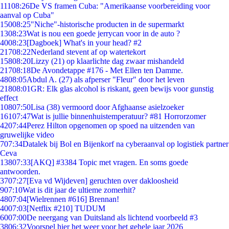
111
08:26
De VS framen Cuba: "Amerikaanse voorbereiding voor
aanval op Cuba"
150
08:25
"Niche"-historische producten in de supermarkt
13
08:23
Wat is nou een goede jerrycan voor in de auto ?
40
08:23
[Dagboek] What's in your head? #2
217
08:22
Nederland stevent af op watertekort
158
08:20
Lizzy (21) op klaarlichte dag zwaar mishandeld
217
08:18
De Avondetappe #176 - Met Ellen ten Damme.
48
08:05
Abdul A. (27) als afperser "Fleur" door het leven
218
08:01
GR: Elk glas alcohol is riskant, geen bewijs voor gunstig
effect
108
07:50
Lisa (38) vermoord door Afghaanse asielzoeker
161
07:47
Wat is jullie binnenhuistemperatuur? #81 Horrorzomer
42
07:44
Perez Hilton opgenomen op spoed na uitzenden van
gruwelijke video
7
07:34
Datalek bij Bol en Bijenkorf na cyberaanval op logistiek partner
Ceva
138
07:33
[AKQ] #3384 Topic met vragen. En soms goede
antwoorden.
37
07:27
[Eva vd Wijdeven] geruchten over dakloosheid
9
07:10
Wat is dit jaar de ultieme zomerhit?
48
07:04
[Wielrennen #616] Brennan!
40
07:03
[Netflix #210] TUDUM
60
07:00
De neergang van Duitsland als lichtend voorbeeld #3
38
06:32
Voorspel hier het weer voor het gehele jaar 2026