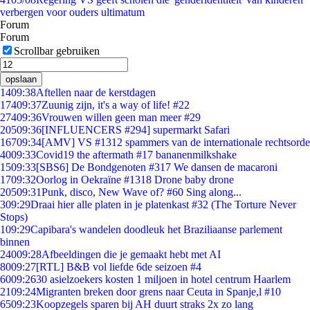
verbergen voor ouders ultimatum
Forum
Forum
Scrollbar gebruiken
opslaan
14
09:38
Aftellen naar de kerstdagen
174
09:37
Zuunig zijn, it's a way of life! #22
274
09:36
Vrouwen willen geen man meer #29
205
09:36
[INFLUENCERS #294] supermarkt Safari
167
09:34
[AMV] VS #1312 spammers van de internationale rechtsorde
40
09:33
Covid19 the aftermath #17 bananenmilkshake
15
09:33
[SBS6] De Bondgenoten #317 We dansen de macaroni
17
09:32
Oorlog in Oekraïne #1318 Drone baby drone
205
09:31
Punk, disco, New Wave of? #60 Sing along...
3
09:29
Draai hier alle platen in je platenkast #32 (The Torture Never
Stops)
1
09:29
Capibara's wandelen doodleuk het Braziliaanse parlement
binnen
240
09:28
Afbeeldingen die je gemaakt hebt met AI
80
09:27
[RTL] B&B vol liefde 6de seizoen #4
60
09:26
30 asielzoekers kosten 1 miljoen in hotel centrum Haarlem
21
09:24
Migranten breken door grens naar Ceuta in Spanje,l #10
65
09:23
Koopzegels sparen bij AH duurt straks 2x zo lang