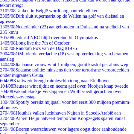
tekort dreigt
21
05/08
Tanken in België wordt nóg aantrekkelijker
33
05/08
Dirk sluit supermarkt op de Wallen na golf van diefstal en
agressie
13
05/08
Nederlander (23) aangehouden in Duitsland na snelheid van
235 km/u
3
05/08
Gedurfd NEC blijft overeind bij Olympiakos
14
05/08
Long live the 7th of October
12
05/08
Random Pics van de Dag #1976
20
04/08
OM: vierde verdachte (18) vast op verdenking van beramen
aanslag
14
04/08
Italiaanse vrouw wint 1 miljoen, gooit kraslot per abuis weg
27
04/08
Spaanse politie: minstens tien voor terrorisme veroordeelden
onder migranten Ceuta
6
04/08
Kraftwerk brengt ruimteschip terug naar Eindhoven
1
04/08
Reusser wint tijdrit en neemt geel over, Nooijen knap tweede
7
04/08
Vakantiekiekje Verstappen en Wolff voedt geruchten over
Mercedes-overstap
18
04/08
Spotify bereikt mijlpaal, voor het eerst 300 miljoen premium-
abonnees
27
04/08
Houthi's vallen luchthaven Najran in Saoedi-Arabië aan
32
04/08
Albert Heijn halveert tempo van Koopzegels sparen vanaf
september
55
04/08
Boeren waarschuwen voor lagere oogst door aanhoudende