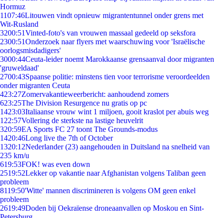
Hormuz
11
07:46
Litouwen vindt opnieuw migrantentunnel onder grens met
Wit-Rusland
32
00:51
Vinted-foto's van vrouwen massaal gedeeld op seksfora
23
00:51
Onderzoek naar flyers met waarschuwing voor 'Israëlische
oorlogsmisdadigers'
30
00:44
Ceuta-leider noemt Marokkaanse grensaanval door migranten
'gruweldaad'
27
00:43
Spaanse politie: minstens tien voor terrorisme veroordeelden
onder migranten Ceuta
4
23:27
Zomervakantieweerbericht: aanhoudend zomers
6
23:25
The Division Resurgence nu gratis op pc
14
23:03
Italiaanse vrouw wint 1 miljoen, gooit kraslot per abuis weg
1
22:57
Vollering de sterkste na lastige heuvelrit
3
20:59
EA Sports FC 27 toont The Grounds-modus
14
20:46
Long live the 7th of October
13
20:12
Nederlander (23) aangehouden in Duitsland na snelheid van
235 km/u
6
19:53
FOK! was even down
25
19:52
Lekker op vakantie naar Afghanistan volgens Taliban geen
probleem
81
19:50
'Witte' mannen discrimineren is volgens OM geen enkel
probleem
26
19:49
Doden bij Oekraïense droneaanvallen op Moskou en Sint-
Petersburg