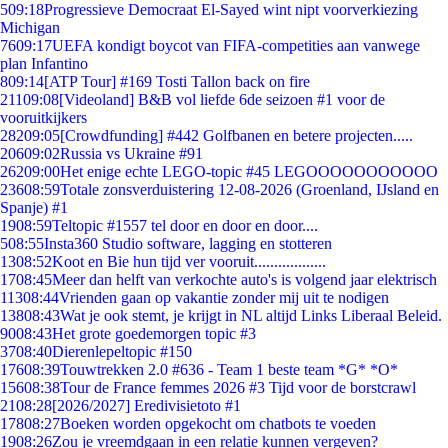
5
09:18
Progressieve Democraat El-Sayed wint nipt voorverkiezing
Michigan
76
09:17
UEFA kondigt boycot van FIFA-competities aan vanwege
plan Infantino
8
09:14
[ATP Tour] #169 Tosti Tallon back on fire
211
09:08
[Videoland] B&B vol liefde 6de seizoen #1 voor de
vooruitkijkers
282
09:05
[Crowdfunding] #442 Golfbanen en betere projecten.....
206
09:02
Russia vs Ukraine #91
262
09:00
Het enige echte LEGO-topic #45 LEGOOOOOOOOOOO
236
08:59
Totale zonsverduistering 12-08-2026 (Groenland, IJsland en
Spanje) #1
19
08:59
Teltopic #1557 tel door en door en door....
5
08:55
Insta360 Studio software, lagging en stotteren
13
08:52
Koot en Bie hun tijd ver vooruit..................
17
08:45
Meer dan helft van verkochte auto's is volgend jaar elektrisch
113
08:44
Vrienden gaan op vakantie zonder mij uit te nodigen
138
08:43
Wat je ook stemt, je krijgt in NL altijd Links Liberaal Beleid.
90
08:43
Het grote goedemorgen topic #3
37
08:40
Dierenlepeltopic #150
176
08:39
Touwtrekken 2.0 #636 - Team 1 beste team *G* *O*
156
08:38
Tour de France femmes 2026 #3 Tijd voor de borstcrawl
21
08:28
[2026/2027] Eredivisietoto #1
178
08:27
Boeken worden opgekocht om chatbots te voeden
19
08:26
Zou je vreemdgaan in een relatie kunnen vergeven?