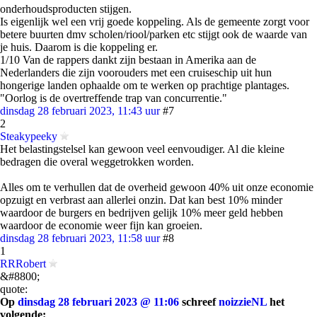
onderhoudsproducten stijgen.
Is eigenlijk wel een vrij goede koppeling. Als de gemeente zorgt voor
betere buurten dmv scholen/riool/parken etc stijgt ook de waarde van
je huis. Daarom is die koppeling er.
1/10 Van de rappers dankt zijn bestaan in Amerika aan de
Nederlanders die zijn voorouders met een cruiseschip uit hun
hongerige landen ophaalde om te werken op prachtige plantages.
"Oorlog is de overtreffende trap van concurrentie."
dinsdag 28 februari 2023, 11:43 uur
#7
2
Steakypeeky
Het belastingstelsel kan gewoon veel eenvoudiger. Al die kleine
bedragen die overal weggetrokken worden.
Alles om te verhullen dat de overheid gewoon 40% uit onze economie
opzuigt en verbrast aan allerlei onzin. Dat kan best 10% minder
waardoor de burgers en bedrijven gelijk 10% meer geld hebben
waardoor de economie weer fijn kan groeien.
dinsdag 28 februari 2023, 11:58 uur
#8
1
RRRobert
&#8800;
quote:
Op
dinsdag 28 februari 2023 @ 11:06
schreef
noizzieNL
het
volgende: