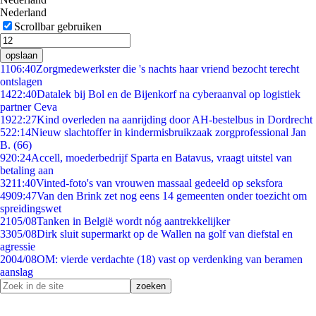
Nederland
Scrollbar gebruiken
opslaan
11
06:40
Zorgmedewerkster die 's nachts haar vriend bezocht terecht
ontslagen
14
22:40
Datalek bij Bol en de Bijenkorf na cyberaanval op logistiek
partner Ceva
19
22:27
Kind overleden na aanrijding door AH-bestelbus in Dordrecht
5
22:14
Nieuw slachtoffer in kindermisbruikzaak zorgprofessional Jan
B. (66)
9
20:24
Accell, moederbedrijf Sparta en Batavus, vraagt uitstel van
betaling aan
32
11:40
Vinted-foto's van vrouwen massaal gedeeld op seksfora
49
09:47
Van den Brink zet nog eens 14 gemeenten onder toezicht om
spreidingswet
21
05/08
Tanken in België wordt nóg aantrekkelijker
33
05/08
Dirk sluit supermarkt op de Wallen na golf van diefstal en
agressie
20
04/08
OM: vierde verdachte (18) vast op verdenking van beramen
aanslag