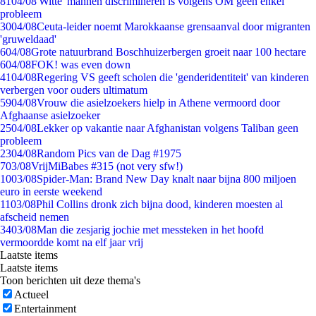
81
04/08
'Witte' mannen discrimineren is volgens OM geen enkel
probleem
30
04/08
Ceuta-leider noemt Marokkaanse grensaanval door migranten
'gruweldaad'
6
04/08
Grote natuurbrand Boschhuizerbergen groeit naar 100 hectare
6
04/08
FOK! was even down
41
04/08
Regering VS geeft scholen die 'genderidentiteit' van kinderen
verbergen voor ouders ultimatum
59
04/08
Vrouw die asielzoekers hielp in Athene vermoord door
Afghaanse asielzoeker
25
04/08
Lekker op vakantie naar Afghanistan volgens Taliban geen
probleem
23
04/08
Random Pics van de Dag #1975
7
03/08
VrijMiBabes #315 (not very sfw!)
10
03/08
Spider-Man: Brand New Day knalt naar bijna 800 miljoen
euro in eerste weekend
11
03/08
Phil Collins dronk zich bijna dood, kinderen moesten al
afscheid nemen
34
03/08
Man die zesjarig jochie met messteken in het hoofd
vermoordde komt na elf jaar vrij
Laatste items
Laatste items
Toon berichten uit deze thema's
Actueel
Entertainment