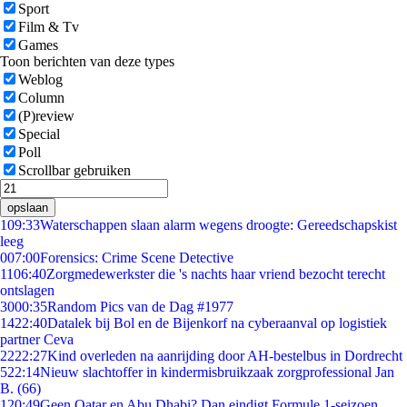
Sport
Film & Tv
Games
Toon berichten van deze types
Weblog
Column
(P)review
Special
Poll
Scrollbar gebruiken
opslaan
1
09:33
Waterschappen slaan alarm wegens droogte: Gereedschapskist
leeg
0
07:00
Forensics: Crime Scene Detective
11
06:40
Zorgmedewerkster die 's nachts haar vriend bezocht terecht
ontslagen
30
00:35
Random Pics van de Dag #1977
14
22:40
Datalek bij Bol en de Bijenkorf na cyberaanval op logistiek
partner Ceva
22
22:27
Kind overleden na aanrijding door AH-bestelbus in Dordrecht
5
22:14
Nieuw slachtoffer in kindermisbruikzaak zorgprofessional Jan
B. (66)
1
20:49
Geen Qatar en Abu Dhabi? Dan eindigt Formule 1-seizoen