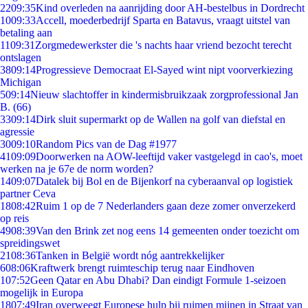
22
09:35
Kind overleden na aanrijding door AH-bestelbus in Dordrecht
10
09:33
Accell, moederbedrijf Sparta en Batavus, vraagt uitstel van
betaling aan
11
09:31
Zorgmedewerkster die 's nachts haar vriend bezocht terecht
ontslagen
38
09:14
Progressieve Democraat El-Sayed wint nipt voorverkiezing
Michigan
5
09:14
Nieuw slachtoffer in kindermisbruikzaak zorgprofessional Jan
B. (66)
33
09:14
Dirk sluit supermarkt op de Wallen na golf van diefstal en
agressie
30
09:10
Random Pics van de Dag #1977
41
09:09
Doorwerken na AOW-leeftijd vaker vastgelegd in cao's, moet
werken na je 67e de norm worden?
14
09:07
Datalek bij Bol en de Bijenkorf na cyberaanval op logistiek
partner Ceva
18
08:42
Ruim 1 op de 7 Nederlanders gaan deze zomer onverzekerd
op reis
49
08:39
Van den Brink zet nog eens 14 gemeenten onder toezicht om
spreidingswet
21
08:36
Tanken in België wordt nóg aantrekkelijker
6
08:06
Kraftwerk brengt ruimteschip terug naar Eindhoven
1
07:52
Geen Qatar en Abu Dhabi? Dan eindigt Formule 1-seizoen
mogelijk in Europa
18
07:49
Iran overweegt Europese hulp bij ruimen mijnen in Straat van