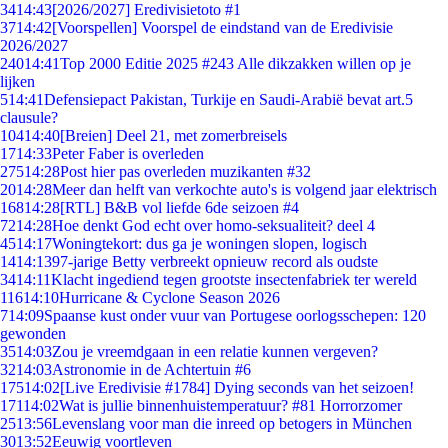
34
14:43
[2026/2027] Eredivisietoto #1
37
14:42
[Voorspellen] Voorspel de eindstand van de Eredivisie
2026/2027
240
14:41
Top 2000 Editie 2025 #243 Alle dikzakken willen op je
lijken
5
14:41
Defensiepact Pakistan, Turkije en Saudi-Arabië bevat art.5
clausule?
104
14:40
[Breien] Deel 21, met zomerbreisels
17
14:33
Peter Faber is overleden
275
14:28
Post hier pas overleden muzikanten #32
20
14:28
Meer dan helft van verkochte auto's is volgend jaar elektrisch
168
14:28
[RTL] B&B vol liefde 6de seizoen #4
72
14:28
Hoe denkt God echt over homo-seksualiteit? deel 4
45
14:17
Woningtekort: dus ga je woningen slopen, logisch
14
14:13
97-jarige Betty verbreekt opnieuw record als oudste
34
14:11
Klacht ingediend tegen grootste insectenfabriek ter wereld
116
14:10
Hurricane & Cyclone Season 2026
7
14:09
Spaanse kust onder vuur van Portugese oorlogsschepen: 120
gewonden
35
14:03
Zou je vreemdgaan in een relatie kunnen vergeven?
32
14:03
Astronomie in de Achtertuin #6
175
14:02
[Live Eredivisie #1784] Dying seconds van het seizoen!
171
14:02
Wat is jullie binnenhuistemperatuur? #81 Horrorzomer
25
13:56
Levenslang voor man die inreed op betogers in München
30
13:52
Eeuwig voortleven