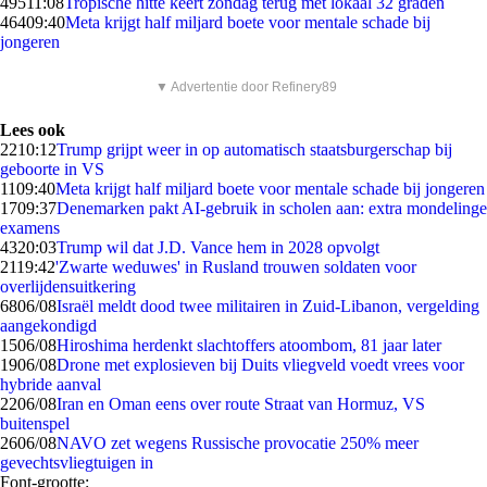
495
11:08
Tropische hitte keert zondag terug met lokaal 32 graden
464
09:40
Meta krijgt half miljard boete voor mentale schade bij
jongeren
▼ Advertentie door Refinery89
Lees ook
22
10:12
Trump grijpt weer in op automatisch staatsburgerschap bij
geboorte in VS
11
09:40
Meta krijgt half miljard boete voor mentale schade bij jongeren
17
09:37
Denemarken pakt AI-gebruik in scholen aan: extra mondelinge
examens
43
20:03
Trump wil dat J.D. Vance hem in 2028 opvolgt
21
19:42
'Zwarte weduwes' in Rusland trouwen soldaten voor
overlijdensuitkering
68
06/08
Israël meldt dood twee militairen in Zuid-Libanon, vergelding
aangekondigd
15
06/08
Hiroshima herdenkt slachtoffers atoombom, 81 jaar later
19
06/08
Drone met explosieven bij Duits vliegveld voedt vrees voor
hybride aanval
22
06/08
Iran en Oman eens over route Straat van Hormuz, VS
buitenspel
26
06/08
NAVO zet wegens Russische provocatie 250% meer
gevechtsvliegtuigen in
Font-grootte: