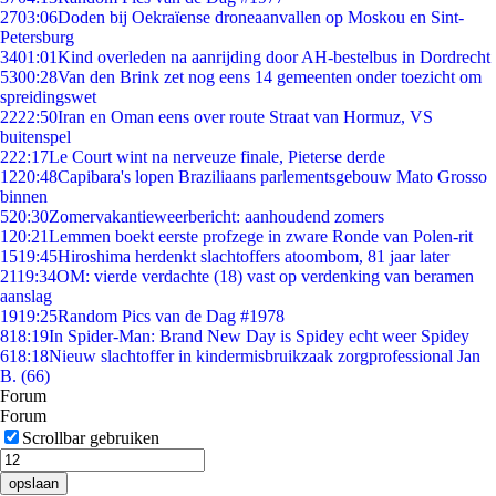
27
03:06
Doden bij Oekraïense droneaanvallen op Moskou en Sint-
Petersburg
34
01:01
Kind overleden na aanrijding door AH-bestelbus in Dordrecht
53
00:28
Van den Brink zet nog eens 14 gemeenten onder toezicht om
spreidingswet
22
22:50
Iran en Oman eens over route Straat van Hormuz, VS
buitenspel
2
22:17
Le Court wint na nerveuze finale, Pieterse derde
12
20:48
Capibara's lopen Braziliaans parlementsgebouw Mato Grosso
binnen
5
20:30
Zomervakantieweerbericht: aanhoudend zomers
1
20:21
Lemmen boekt eerste profzege in zware Ronde van Polen-rit
15
19:45
Hiroshima herdenkt slachtoffers atoombom, 81 jaar later
21
19:34
OM: vierde verdachte (18) vast op verdenking van beramen
aanslag
19
19:25
Random Pics van de Dag #1978
8
18:19
In Spider-Man: Brand New Day is Spidey echt weer Spidey
6
18:18
Nieuw slachtoffer in kindermisbruikzaak zorgprofessional Jan
B. (66)
Forum
Forum
Scrollbar gebruiken
opslaan