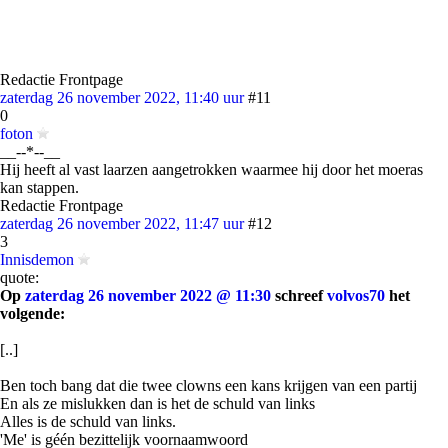
Redactie Frontpage
zaterdag 26 november 2022, 11:40 uur
#11
0
foton
__--*--__
Hij heeft al vast laarzen aangetrokken waarmee hij door het moeras
kan stappen.
Redactie Frontpage
zaterdag 26 november 2022, 11:47 uur
#12
3
Innisdemon
quote:
Op
zaterdag 26 november 2022 @ 11:30
schreef
volvos70
het
volgende:
[..]
Ben toch bang dat die twee clowns een kans krijgen van een partij
En als ze mislukken dan is het de schuld van links
Alles is de schuld van links.
'Me' is géén bezittelijk voornaamwoord