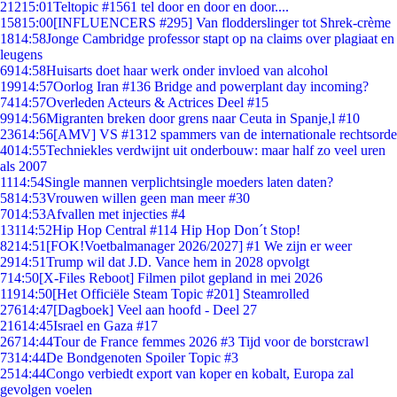
212
15:01
Teltopic #1561 tel door en door en door....
158
15:00
[INFLUENCERS #295] Van flodderslinger tot Shrek-crème
18
14:58
Jonge Cambridge professor stapt op na claims over plagiaat en
leugens
69
14:58
Huisarts doet haar werk onder invloed van alcohol
199
14:57
Oorlog Iran #136 Bridge and powerplant day incoming?
74
14:57
Overleden Acteurs & Actrices Deel #15
99
14:56
Migranten breken door grens naar Ceuta in Spanje,l #10
236
14:56
[AMV] VS #1312 spammers van de internationale rechtsorde
40
14:55
Techniekles verdwijnt uit onderbouw: maar half zo veel uren
als 2007
11
14:54
Single mannen verplichtsingle moeders laten daten?
58
14:53
Vrouwen willen geen man meer #30
70
14:53
Afvallen met injecties #4
131
14:52
Hip Hop Central #114 Hip Hop Don´t Stop!
82
14:51
[FOK!Voetbalmanager 2026/2027] #1 We zijn er weer
29
14:51
Trump wil dat J.D. Vance hem in 2028 opvolgt
7
14:50
[X-Files Reboot] Filmen pilot gepland in mei 2026
119
14:50
[Het Officiële Steam Topic #201] Steamrolled
276
14:47
[Dagboek] Veel aan hoofd - Deel 27
216
14:45
Israel en Gaza #17
267
14:44
Tour de France femmes 2026 #3 Tijd voor de borstcrawl
73
14:44
De Bondgenoten Spoiler Topic #3
25
14:44
Congo verbiedt export van koper en kobalt, Europa zal
gevolgen voelen