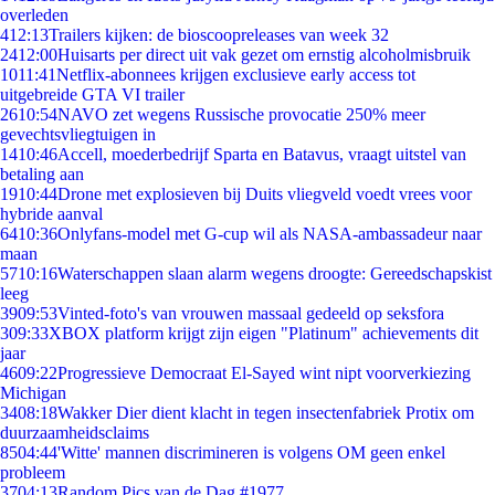
overleden
4
12:13
Trailers kijken: de bioscoopreleases van week 32
24
12:00
Huisarts per direct uit vak gezet om ernstig alcoholmisbruik
10
11:41
Netflix-abonnees krijgen exclusieve early access tot
uitgebreide GTA VI trailer
26
10:54
NAVO zet wegens Russische provocatie 250% meer
gevechtsvliegtuigen in
14
10:46
Accell, moederbedrijf Sparta en Batavus, vraagt uitstel van
betaling aan
19
10:44
Drone met explosieven bij Duits vliegveld voedt vrees voor
hybride aanval
64
10:36
Onlyfans-model met G-cup wil als NASA-ambassadeur naar
maan
57
10:16
Waterschappen slaan alarm wegens droogte: Gereedschapskist
leeg
39
09:53
Vinted-foto's van vrouwen massaal gedeeld op seksfora
3
09:33
XBOX platform krijgt zijn eigen "Platinum" achievements dit
jaar
46
09:22
Progressieve Democraat El-Sayed wint nipt voorverkiezing
Michigan
34
08:18
Wakker Dier dient klacht in tegen insectenfabriek Protix om
duurzaamheidsclaims
85
04:44
'Witte' mannen discrimineren is volgens OM geen enkel
probleem
37
04:13
Random Pics van de Dag #1977