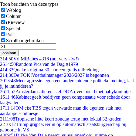
Toon berichten van deze types
Weblog
Column
(P)review
Special
Poll
Scrollbar gebruiken
opslaan
3
14:50
VrijMiBabes #316 (not very sfw!)
26
14:50
Random Pics van de Dag #1979
4
14:33
Quake krijgt na 30 jaar een gratis uitbreiding
2
14:30
De FOK!Voetbalmanager 2026/2027 is begonnen
20
13:48
Meer agressie tegen een andersluidende politieke mening, laat
jij je intimideren?
26
11:52
Amsterdams dierenasiel DOA overspoeld met babykonijntjes
16
11:46
Kabinet geeft bedrijven geen compensatie voor schade door
laagwater
17
11:14
OM eist TBS tegen verwarde man die agenten stak met
aardappelschilmesje
21
11:08
Tropische hitte keert zondag terug met lokaal 32 graden
22
10:12
Trump grijpt weer in op automatisch staatsburgerschap bij
geboorte in VS
43
09:51
Dikke Van Dale neemt 'vulvalippen' op: 'stigma op