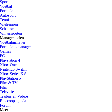
Sport
Voetbal
Formule 1
Autosport
Tennis
Wielrennen
Schaatsen
Wintersporten
Managerspelen
Voetbalmanager
Formule 1-manager
Games
PC
Playstation 4
Xbox One
Nintendo Switch
Xbox Series X|S
PlayStation 5
Film & TV
Film
Televisie
Trailers en Videos
Bioscoopagenda
Forum
Meer