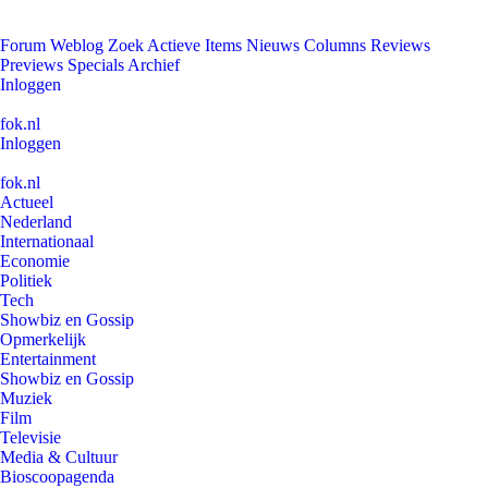
Forum
Weblog
Zoek
Actieve Items
Nieuws
Columns
Reviews
Previews
Specials
Archief
Inloggen
fok.nl
Inloggen
fok.nl
Actueel
Nederland
Internationaal
Economie
Politiek
Tech
Showbiz en Gossip
Opmerkelijk
Entertainment
Showbiz en Gossip
Muziek
Film
Televisie
Media & Cultuur
Bioscoopagenda