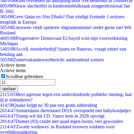
34
05/08
Kind overleden na aanrijding door AH-bestelbus in Dordrecht
6
05/08
Nieuw slachtoffer in kindermisbruikzaak zorgprofessional Jan
B. (66)
3
05/08
Geen Qatar en Abu Dhabi? Dan eindigt Formule 1-seizoen
mogelijk in Europa
5
05/08
Litouwen vindt opnieuw migrantentunnel onder grens met Wit-
Rusland
46
05/08
Progressieve Democraat El-Sayed wint nipt voorverkiezing
Michigan
14
05/08
Accell, moederbedrijf Sparta en Batavus, vraagt uitstel van
betaling aan
5
05/08
Zomervakantieweerbericht: aanhoudend zomers
Actieve items
Actieve items
Scrollbar gebruiken
opslaan
21
15:01
Meer agressie tegen een andersluidende politieke mening, laat
jij je intimideren?
4
14:58
Quake krijgt na 30 jaar een gratis uitbreiding
26
14:47
Amsterdams dierenasiel DOA overspoeld met babykonijntjes
44
14:47
Trump wil dat J.D. Vance hem in 2028 opvolgt
28
14:47
Duitser (93) crasht met quad tegen boom, vier gewonden
21
14:43
'Zwarte weduwes' in Rusland trouwen soldaten voor
overlijdensuitkering