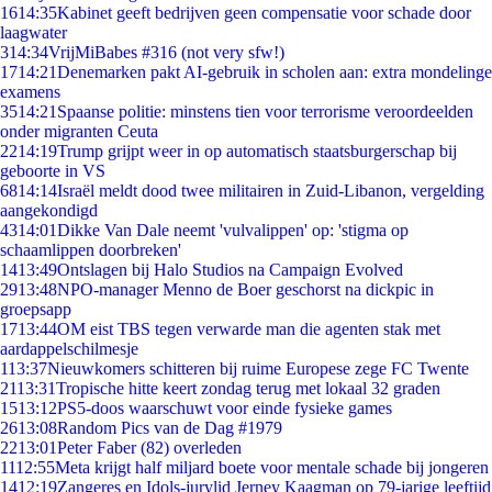
16
14:35
Kabinet geeft bedrijven geen compensatie voor schade door
laagwater
3
14:34
VrijMiBabes #316 (not very sfw!)
17
14:21
Denemarken pakt AI-gebruik in scholen aan: extra mondelinge
examens
35
14:21
Spaanse politie: minstens tien voor terrorisme veroordeelden
onder migranten Ceuta
22
14:19
Trump grijpt weer in op automatisch staatsburgerschap bij
geboorte in VS
68
14:14
Israël meldt dood twee militairen in Zuid-Libanon, vergelding
aangekondigd
43
14:01
Dikke Van Dale neemt 'vulvalippen' op: 'stigma op
schaamlippen doorbreken'
14
13:49
Ontslagen bij Halo Studios na Campaign Evolved
29
13:48
NPO-manager Menno de Boer geschorst na dickpic in
groepsapp
17
13:44
OM eist TBS tegen verwarde man die agenten stak met
aardappelschilmesje
1
13:37
Nieuwkomers schitteren bij ruime Europese zege FC Twente
21
13:31
Tropische hitte keert zondag terug met lokaal 32 graden
15
13:12
PS5-doos waarschuwt voor einde fysieke games
26
13:08
Random Pics van de Dag #1979
22
13:01
Peter Faber (82) overleden
11
12:55
Meta krijgt half miljard boete voor mentale schade bij jongeren
14
12:19
Zangeres en Idols-jurylid Jerney Kaagman op 79-jarige leeftijd