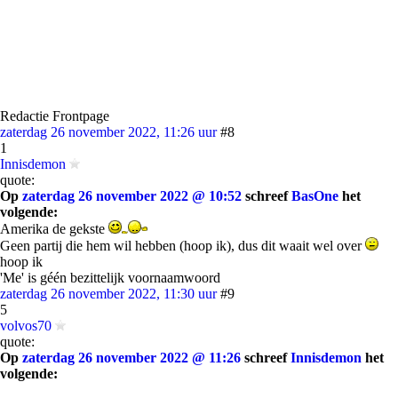
Redactie Frontpage
zaterdag 26 november 2022, 11:26 uur
#8
1
Innisdemon
quote:
Op
zaterdag 26 november 2022 @ 10:52
schreef
BasOne
het
volgende:
Amerika de gekste
Geen partij die hem wil hebben (hoop ik), dus dit waait wel over
hoop ik
'Me' is géén bezittelijk voornaamwoord
zaterdag 26 november 2022, 11:30 uur
#9
5
volvos70
quote:
Op
zaterdag 26 november 2022 @ 11:26
schreef
Innisdemon
het
volgende: