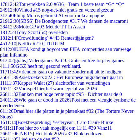
178
12:42
Touwtrekken 2.0 #636 - Team 1 beste team *G* *O*
249
12:40
Vinted #15 nog-net-niet gratis en verzendgezeur
3
12:40
Philip Morris gebruikt AI voor rookcampagne
219
12:30
[SBS6] De Bondgenoten #317 We dansen de macaroni
284
12:28
MotoGP #93 Met de TT in Assen
18
12:23
Tony Scott (54) overleden
18
12:14
[Crowdfunding] #443 Rentestijgingen?
45
12:10
[Netflix #210] TUDUM
84
12:08
UEFA kondigt boycot van FIFA-competities aan vanwege
plan Infantino
9
12:02
[gratis] Videogames Part 9: Gratis en free-to-play games!
41
11:50
GGZ heeft mij gezond verklaard.
117
11:42
Vrienden gaan op vakantie zonder mij uit te nodigen
250
11:39
Asielzoekers #22 : Het Europese migratiepact gaat in
111
11:37
Kapper Walat (27) slachtoffer van vernielingen
167
11:32
Voorspel hier het warmtegetal van 2026
268
11:32
Banken met hoge rente topic #95 - Dichter naar de 0
240
11:26
Wie gaan er dood in 2026?Post met een vleugje cynisme de
overledenen.
6
11:26
Draai hier alle platen in je platenkast #32 (The Torture Never
Stops)
16
11:14
[Boekbespreking] Yesteryear - Caro Claire Burke
54
11:11
Post hier zo vaak mogelijk om 11:11 #39 Vanz11
266
11:06
[NET5] Het blok 2026 #32 Blokkendozen
264
11:05
Lied van de dag #52