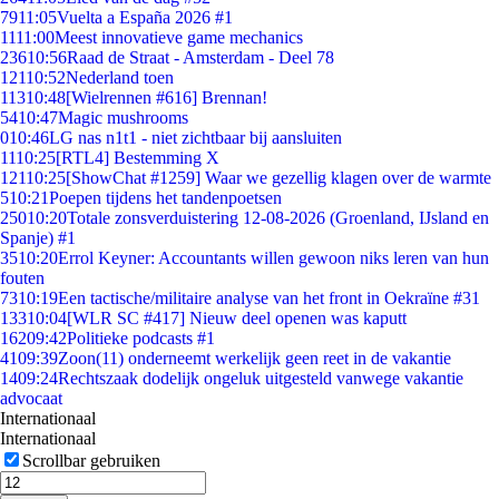
79
11:05
Vuelta a España 2026 #1
11
11:00
Meest innovatieve game mechanics
236
10:56
Raad de Straat - Amsterdam - Deel 78
121
10:52
Nederland toen
113
10:48
[Wielrennen #616] Brennan!
54
10:47
Magic mushrooms
0
10:46
LG nas n1t1 - niet zichtbaar bij aansluiten
11
10:25
[RTL4] Bestemming X
121
10:25
[ShowChat #1259] Waar we gezellig klagen over de warmte
5
10:21
Poepen tijdens het tandenpoetsen
250
10:20
Totale zonsverduistering 12-08-2026 (Groenland, IJsland en
Spanje) #1
35
10:20
Errol Keyner: Accountants willen gewoon niks leren van hun
fouten
73
10:19
Een tactische/militaire analyse van het front in Oekraïne #31
133
10:04
[WLR SC #417] Nieuw deel openen was kaputt
162
09:42
Politieke podcasts #1
41
09:39
Zoon(11) onderneemt werkelijk geen reet in de vakantie
14
09:24
Rechtszaak dodelijk ongeluk uitgesteld vanwege vakantie
advocaat
Internationaal
Internationaal
Scrollbar gebruiken