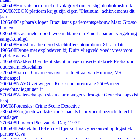
24
06/08
Huisarts per direct uit vak gezet om ernstig alcoholmisbruik
3
06/08
XBOX platform krijgt zijn eigen "Platinum" achievements dit
jaar
12
06/08
Capibara's lopen Braziliaans parlementsgebouw Mato Grosso
binnen
68
06/08
Israël meldt dood twee militairen in Zuid-Libanon, vergelding
aangekondigd
15
06/08
Hiroshima herdenkt slachtoffers atoombom, 81 jaar later
19
06/08
Drone met explosieven bij Duits vliegveld voedt vrees voor
hybride aanval
34
06/08
Wakker Dier dient klacht in tegen insectenfabriek Protix om
duurzaamheidsclaims
22
06/08
Iran en Oman eens over route Straat van Hormuz, VS
buitenspel
26
06/08
NAVO zet wegens Russische provocatie 250% meer
gevechtsvliegtuigen in
57
06/08
Waterschappen slaan alarm wegens droogte: Gereedschapskist
leeg
1
06/08
Forensics: Crime Scene Detective
23
06/08
Zorgmedewerkster die 's nachts haar vriend bezocht terecht
ontslagen
37
06/08
Random Pics van de Dag #1977
18
05/08
Datalek bij Bol en de Bijenkorf na cyberaanval op logistiek
partner Ceva