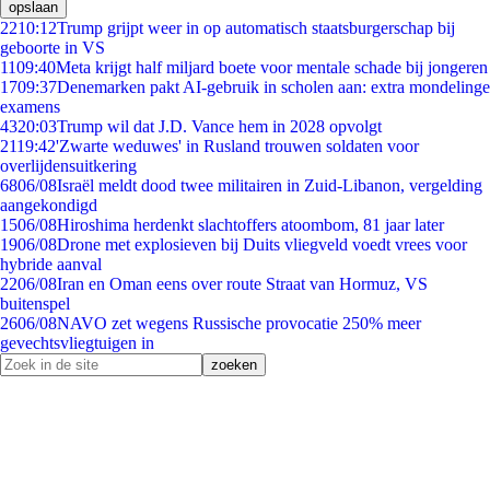
opslaan
22
10:12
Trump grijpt weer in op automatisch staatsburgerschap bij
geboorte in VS
11
09:40
Meta krijgt half miljard boete voor mentale schade bij jongeren
17
09:37
Denemarken pakt AI-gebruik in scholen aan: extra mondelinge
examens
43
20:03
Trump wil dat J.D. Vance hem in 2028 opvolgt
21
19:42
'Zwarte weduwes' in Rusland trouwen soldaten voor
overlijdensuitkering
68
06/08
Israël meldt dood twee militairen in Zuid-Libanon, vergelding
aangekondigd
15
06/08
Hiroshima herdenkt slachtoffers atoombom, 81 jaar later
19
06/08
Drone met explosieven bij Duits vliegveld voedt vrees voor
hybride aanval
22
06/08
Iran en Oman eens over route Straat van Hormuz, VS
buitenspel
26
06/08
NAVO zet wegens Russische provocatie 250% meer
gevechtsvliegtuigen in