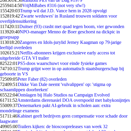
26850
14:50
Random Pics van de Dag #1979
25594
14:50
VrijMiBabes #316 (not very sfw!)
1554
20:03
Trump wil dat J.D. Vance hem in 2028 opvolgt
1528
19:42
'Zwarte weduwes' in Rusland trouwen soldaten voor
overlijdensuitkering
1174
20:11
Duitser (93) crasht met quad tegen boom, vier gewonden
1139
20:40
NPO-manager Menno de Boer geschorst na dickpic in
groepsapp
1130
18:20
Zangeres en Idols-jurylid Jerney Kaagman op 79-jarige
leeftijd overleden
1026
15:21
Netflix-abonnees krijgen exclusieve early access tot
uitgebreide GTA VI trailer
825
22:01
PS5-doos waarschuwt voor einde fysieke games
747
10:12
Trump grijpt weer in op automatisch staatsburgerschap bij
geboorte in VS
725
09:05
Peter Faber (82) overleden
724
09:51
Dikke Van Dale neemt 'vulvalippen' op: 'stigma op
schaamlippen doorbreken'
655
22:04
Ontslagen bij Halo Studios na Campaign Evolved
617
11:52
Amsterdams dierenasiel DOA overspoeld met babykonijntjes
550
09:37
Denemarken pakt AI-gebruik in scholen aan: extra
mondelinge examens
517
11:46
Kabinet geeft bedrijven geen compensatie voor schade door
laagwater
499
05:00
Trailers kijken: de bioscoopreleases van week 32