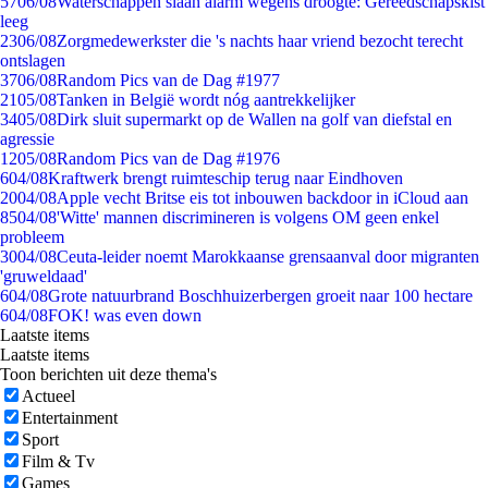
57
06/08
Waterschappen slaan alarm wegens droogte: Gereedschapskist
leeg
23
06/08
Zorgmedewerkster die 's nachts haar vriend bezocht terecht
ontslagen
37
06/08
Random Pics van de Dag #1977
21
05/08
Tanken in België wordt nóg aantrekkelijker
34
05/08
Dirk sluit supermarkt op de Wallen na golf van diefstal en
agressie
12
05/08
Random Pics van de Dag #1976
6
04/08
Kraftwerk brengt ruimteschip terug naar Eindhoven
20
04/08
Apple vecht Britse eis tot inbouwen backdoor in iCloud aan
85
04/08
'Witte' mannen discrimineren is volgens OM geen enkel
probleem
30
04/08
Ceuta-leider noemt Marokkaanse grensaanval door migranten
'gruweldaad'
6
04/08
Grote natuurbrand Boschhuizerbergen groeit naar 100 hectare
6
04/08
FOK! was even down
Laatste items
Laatste items
Toon berichten uit deze thema's
Actueel
Entertainment
Sport
Film & Tv
Games