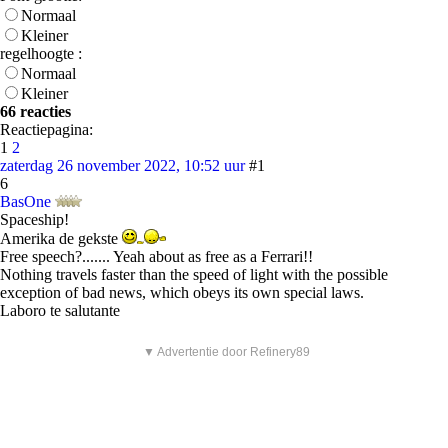
Normaal
Kleiner
regelhoogte :
Normaal
Kleiner
66 reacties
Reactiepagina:
1
2
zaterdag 26 november 2022, 10:52 uur
#1
6
BasOne
Spaceship!
Amerika de gekste
Free speech?....... Yeah about as free as a Ferrari!!
Nothing travels faster than the speed of light with the possible
exception of bad news, which obeys its own special laws.
Laboro te salutante
▼ Advertentie door Refinery89