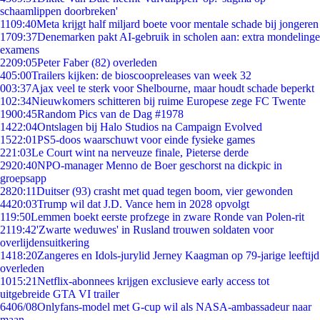
schaamlippen doorbreken'
11
09:40
Meta krijgt half miljard boete voor mentale schade bij jongeren
17
09:37
Denemarken pakt AI-gebruik in scholen aan: extra mondelinge
examens
22
09:05
Peter Faber (82) overleden
4
05:00
Trailers kijken: de bioscoopreleases van week 32
0
03:37
Ajax veel te sterk voor Shelbourne, maar houdt schade beperkt
1
02:34
Nieuwkomers schitteren bij ruime Europese zege FC Twente
19
00:45
Random Pics van de Dag #1978
14
22:04
Ontslagen bij Halo Studios na Campaign Evolved
15
22:01
PS5-doos waarschuwt voor einde fysieke games
2
21:03
Le Court wint na nerveuze finale, Pieterse derde
29
20:40
NPO-manager Menno de Boer geschorst na dickpic in
groepsapp
28
20:11
Duitser (93) crasht met quad tegen boom, vier gewonden
44
20:03
Trump wil dat J.D. Vance hem in 2028 opvolgt
1
19:50
Lemmen boekt eerste profzege in zware Ronde van Polen-rit
21
19:42
'Zwarte weduwes' in Rusland trouwen soldaten voor
overlijdensuitkering
14
18:20
Zangeres en Idols-jurylid Jerney Kaagman op 79-jarige leeftijd
overleden
10
15:21
Netflix-abonnees krijgen exclusieve early access tot
uitgebreide GTA VI trailer
64
06/08
Onlyfans-model met G-cup wil als NASA-ambassadeur naar
maan