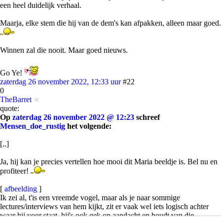
een heel duidelijk verhaal.
Maarja, elke stem die hij van de dem's kan afpakken, alleen maar goed.
Winnen zal die nooit. Maar goed nieuws.
Go Ye!
zaterdag 26 november 2022, 12:33 uur
#22
0
TheBarret
quote:
Op
zaterdag 26 november 2022 @ 12:23
schreef
Mensen_doe_rustig
het volgende:
[..]
Ja, hij kan je precies vertellen hoe mooi dit Maria beeldje is. Bel nu en
profiteer!
[
afbeelding
]
Ik zei al, t'is een vreemde vogel, maar als je naar sommige
lectures/interviews van hem kijkt, zit er vaak wel iets logisch achter
waar hij voor staat, hij's ook gek op aandacht en houdt van die