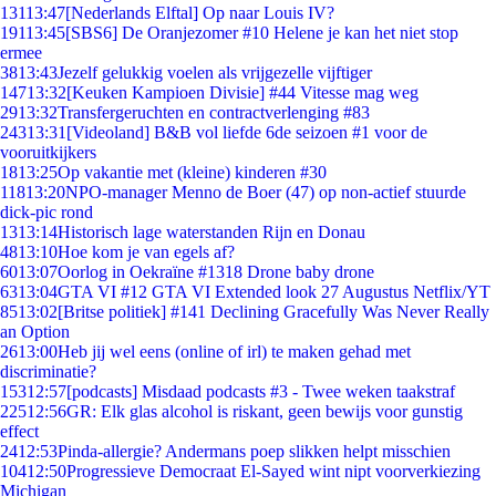
131
13:47
[Nederlands Elftal] Op naar Louis IV?
191
13:45
[SBS6] De Oranjezomer #10 Helene je kan het niet stop
ermee
38
13:43
Jezelf gelukkig voelen als vrijgezelle vijftiger
147
13:32
[Keuken Kampioen Divisie] #44 Vitesse mag weg
29
13:32
Transfergeruchten en contractverlenging #83
243
13:31
[Videoland] B&B vol liefde 6de seizoen #1 voor de
vooruitkijkers
18
13:25
Op vakantie met (kleine) kinderen #30
118
13:20
NPO-manager Menno de Boer (47) op non-actief stuurde
dick-pic rond
13
13:14
Historisch lage waterstanden Rijn en Donau
48
13:10
Hoe kom je van egels af?
60
13:07
Oorlog in Oekraïne #1318 Drone baby drone
63
13:04
GTA VI #12 GTA VI Extended look 27 Augustus Netflix/YT
85
13:02
[Britse politiek] #141 Declining Gracefully Was Never Really
an Option
26
13:00
Heb jij wel eens (online of irl) te maken gehad met
discriminatie?
153
12:57
[podcasts] Misdaad podcasts #3 - Twee weken taakstraf
225
12:56
GR: Elk glas alcohol is riskant, geen bewijs voor gunstig
effect
24
12:53
Pinda-allergie? Andermans poep slikken helpt misschien
104
12:50
Progressieve Democraat El-Sayed wint nipt voorverkiezing
Michigan