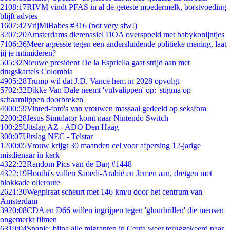
21
08:17
RIVM vindt PFAS in al de geteste moedermelk, borstvoeding
blijft advies
16
07:42
VrijMiBabes #316 (not very sfw!)
32
07:20
Amsterdams dierenasiel DOA overspoeld met babykonijntjes
71
06:36
Meer agressie tegen een andersluidende politieke mening, laat
jij je intimideren?
5
05:32
Nieuwe president De la Espriella gaat strijd aan met
drugskartels Colombia
49
05:28
Trump wil dat J.D. Vance hem in 2028 opvolgt
57
02:32
Dikke Van Dale neemt 'vulvalippen' op: 'stigma op
schaamlippen doorbreken'
40
00:59
Vinted-foto's van vrouwen massaal gedeeld op seksfora
22
00:28
Jesus Simulator komt naar Nintendo Switch
1
00:25
Uitslag AZ - ADO Den Haag
3
00:07
Uitslag NEC - Telstar
12
00:05
Vrouw krijgt 30 maanden cel voor afpersing 12-jarige
misdienaar in kerk
43
22:22
Random Pics van de Dag #1448
43
22:19
Houthi's vallen Saoedi-Arabië en Jemen aan, dreigen met
blokkade olieroute
26
21:30
Wegpiraat scheurt met 146 km/u door het centrum van
Amsterdam
39
20:08
CDA en D66 willen ingrijpen tegen 'gluurbrillen' die mensen
ongemerkt filmen
63
19:04
Spanje: bijna alle migranten in Ceuta weer teruggekeerd naar