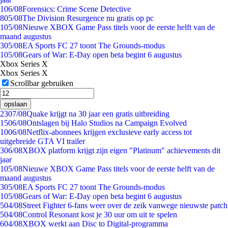
1
06/08
Forensics: Crime Scene Detective
8
05/08
The Division Resurgence nu gratis op pc
1
05/08
Nieuwe XBOX Game Pass titels voor de eerste helft van de
maand augustus
3
05/08
EA Sports FC 27 toont The Grounds-modus
1
05/08
Gears of War: E-Day open beta begint 6 augustus
Xbox Series X
Xbox Series X
Scrollbar gebruiken
opslaan
23
07/08
Quake krijgt na 30 jaar een gratis uitbreiding
15
06/08
Ontslagen bij Halo Studios na Campaign Evolved
10
06/08
Netflix-abonnees krijgen exclusieve early access tot
uitgebreide GTA VI trailer
3
06/08
XBOX platform krijgt zijn eigen "Platinum" achievements dit
jaar
1
05/08
Nieuwe XBOX Game Pass titels voor de eerste helft van de
maand augustus
3
05/08
EA Sports FC 27 toont The Grounds-modus
1
05/08
Gears of War: E-Day open beta begint 6 augustus
5
04/08
Street Fighter 6-fans weer over de zeik vanwege nieuwste patch
5
04/08
Control Resonant kost je 30 uur om uit te spelen
6
04/08
XBOX werkt aan Disc to Digital-programma