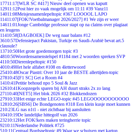
177
11:17
[WLR SC #417] Nieuw deel openen was kaputt
129
11:12
Post hier zo vaak mogelijk om 11:11 #39 Vanz11
140
11:08
Meisjesnamenlepeltopic #367 LOOOOL LAPO
114
11:07
[FOK!Voetbalmanager 2026/2027] #1 We zijn er weer
146
11:01
Jonge Cambridge professor stapt op na claims over plagiaat
en leugens
114
10:58
[DAGBOEK] De weg naar balans #12
36
10:57
Defensiepact Pakistan, Turkije en Saudi-Arabië bevat art.5
clausule?
137
10:50
Het grote goedemorgen topic #3
48
10:50
Woordensamenstelspel #1184 met 2 woorden spreken SVP
41
10:50
Dierenlepeltopic #150
40
10:49
Het hele alfabet #108 en 4letterwoord
254
10:48
Oscar Piastri: Over 10 jaar de BESTE allertijden-topic
278
10:45
[F1 SC] Get a Room #4
14
10:41
Petitie behoud npo 5 Soul & Jazz
126
10:41
Koopzegels sparen bij AH duurt straks 2x zo lang
271
10:40
[NET5] Het blok 2026 #32 Blokkendozen
279
10:33
Het enige echte LEGO-topic #45 LEGOOOOOOOOOOO
128
10:26
[SBS6] De Bondgenoten #318 Een klein kusje moet kunnen
2
10:23
LG nas n1t1 - niet zichtbaar bij aansluiten
104
10:19
De landelijke hittegolf van 2026
232
10:12
Het FOK!kers maken teringherrie topic
92
10:11
Nederlandse Politiek #725
5
10:11
Centraal Bordspeltopic #9 Waar we schuiven met karton