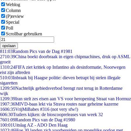
Weblog
Column
(P)review
Special
Poll
Scrollbar gebruiken
opslaan
8
11:03
Random Pics van de Dag #1981
27
10:39
China boekt doorbraak in eigen chipmachines, druk op ASML
groeit
13
10:24
FIFA ziet kritiek op Infantino als desinformatie, Noorwegen
eist zijn aftreden
5
10:03
Inbraak bij Haagse politie: dieven betrapt bij stelen illegale
sigaretten
12
09:50
Nachtelijk gebiedsverbod brengt rust terug in Rotterdamse
wijk
12
09:39
Iran stelt zes eisen aan VS voor heropening Straat van Hormuz
19
07:36
MIVD-baas lekt via Strava routes naar geheime kazerne
16
06:35
VrijMiBabes #316 (not very sfw!)
6
06:30
Trailers kijken: de bioscoopreleases van week 32
76
01:09
Random Pics van de Dag #1980
1
00:01
Uitslag AZ - ADO Den Haag
10
23:46
Hoe 30 landen zich voorbereiden op mogelijke oorlog met