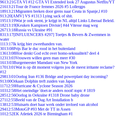
96
13:21
GTA VI #12 GTA VI Extended look 27 Augustus Netflix/YT
216
13:21
Tour de France femmes 2026 #5 Lollergps
189
13:21
Migranten breken door grens naar Ceuta in Spanje,l #10
9
13:20
[AMV] VS #1313 Lying sack of shit.
195
13:19
Wat je ook stemt, je krijgt in NL altijd Links Liberaal Beleid.
182
13:19
[Keuken Kampioen Divisie] #44 Vitesse mag weg
267
13:18
Russia vs Ukraine #91
83
13:17
[INFLUENCERS #297] Toetjes & Bevers & Zwemmen in
water
11
13:17
Ik krijg hier zweethanden van.
30
13:08
Prijs Bar le duc rood in het buitenland
136
13:08
Hoe denkt God echt over homo-seksualiteit? deel 4
123
13:03
Vrouwen willen geen man meer #30
16
13:03
Burgemeester Mamdani van New York
170
13:01
Wat is op dit moment volgens jou de meest irritante reclame?
#12
298
13:01
Oorlog Iran #136 Bridge and powerplant day incoming?
9
13:00
Orkaan Dolphin treft zuiden van Japan
117
12:59
Hurricane & Cyclone Season 2026
103
12:58
Het oneindige 'doet-ie anders nooit'-topic # 1819
285
12:56
Oorlog in Oekraïne #1318 Drone baby drone
271
12:55
Beeld van de Dag Art Installation b
138
12:53
Huisarts doet haar werk onder invloed van alcohol
294
12:53
MotoGP #93 Met de TT in Assen
10
12:52
EK Atletiek 2026 te Birmingham #1