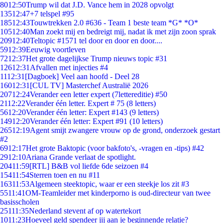
80
12:50
Trump wil dat J.D. Vance hem in 2028 opvolgt
135
12:47
+7 telspel #95
185
12:43
Touwtrekken 2.0 #636 - Team 1 beste team *G* *O*
105
12:40
Man zoekt mij en bedreigt mij, nadat ik met zijn zoon sprak
209
12:40
Teltopic #1571 tel door en door en door....
59
12:39
Eeuwig voortleven
72
12:37
Het grote dagelijkse Trump nieuws topic #31
126
12:31
Afvallen met injecties #4
11
12:31
[Dagboek] Veel aan hoofd - Deel 28
160
12:31
[CUL TV] Masterchef Australië 2026
207
12:24
Verander een letter expert (7lettereditie) #50
21
12:22
Verander één letter. Expert # 75 (8 letters)
56
12:20
Verander één letter: Expert #143 (9 letters)
149
12:20
Verander één letter: Expert #91 (10 letters)
265
12:19
Agent smijt zwangere vrouw op de grond, onderzoek gestart
#2
69
12:17
Het grote Baktopic (voor bakfoto's, -vragen en -tips) #42
29
12:10
Ariana Grande verlaat de spotlight.
204
11:59
[RTL] B&B vol liefde 6de seizoen #4
154
11:54
Sterren toen en nu #11
163
11:53
Algemeen steektopic, waar er een steekje los zit #3
55
11:41
OM-Teamleider met kinderporno is oud-directeur van twee
basisscholen
251
11:35
Nederland stevent af op watertekort
10
11:23
Hoeveel geld spendeer jij aan je beginnende relatie?