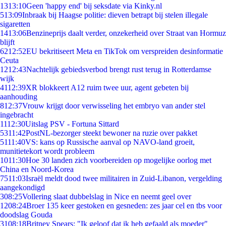
13
13:10
Geen 'happy end' bij seksdate via Kinky.nl
5
13:09
Inbraak bij Haagse politie: dieven betrapt bij stelen illegale
sigaretten
14
13:06
Benzineprijs daalt verder, onzekerheid over Straat van Hormuz
blijft
62
12:52
EU bekritiseert Meta en TikTok om verspreiden desinformatie
Ceuta
12
12:43
Nachtelijk gebiedsverbod brengt rust terug in Rotterdamse
wijk
41
12:39
XR blokkeert A12 ruim twee uur, agent gebeten bij
aanhouding
8
12:37
Vrouw krijgt door verwisseling het embryo van ander stel
ingebracht
11
12:30
Uitslag PSV - Fortuna Sittard
53
11:42
PostNL-bezorger steekt bewoner na ruzie over pakket
51
11:40
VS: kans op Russische aanval op NAVO-land groeit,
munitietekort wordt probleem
10
11:30
Hoe 30 landen zich voorbereiden op mogelijke oorlog met
China en Noord-Korea
75
11:03
Israël meldt dood twee militairen in Zuid-Libanon, vergelding
aangekondigd
3
08:25
Vollering slaat dubbelslag in Nice en neemt geel over
12
08:24
Broer 135 keer gestoken en gesneden: zes jaar cel en tbs voor
doodslag Gouda
31
08:18
Britney Spears: "Ik geloof dat ik heb gefaald als moeder"