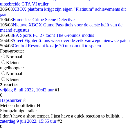
uitgebreide GTA VI trailer
3
06/08
XBOX platform krijgt zijn eigen "Platinum" achievements dit
jaar
1
06/08
Forensics: Crime Scene Detective
1
05/08
Nieuwe XBOX Game Pass titels voor de eerste helft van de
maand augustus
3
05/08
EA Sports FC 27 toont The Grounds-modus
5
04/08
Street Fighter 6-fans weer over de zeik vanwege nieuwste patch
5
04/08
Control Resonant kost je 30 uur om uit te spelen
Font-grootte:
Normaal
Kleiner
regelhoogte :
Normaal
Kleiner
2 reacties
vrijdag 8 juli 2022, 10:42 uur
#1
0
Hapsnurker
Met een hoofdletter H
Stompzinnige trailer...
I don’t have a short temper. I just have a quick reaction to bullshit...
zaterdag 9 juli 2022, 15:55 uur
#2
0