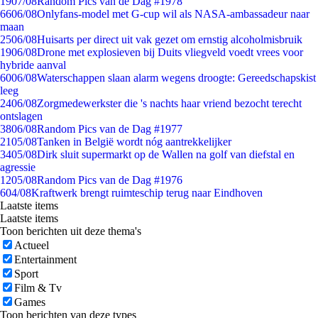
19
07/08
Random Pics van de Dag #1978
66
06/08
Onlyfans-model met G-cup wil als NASA-ambassadeur naar
maan
25
06/08
Huisarts per direct uit vak gezet om ernstig alcoholmisbruik
19
06/08
Drone met explosieven bij Duits vliegveld voedt vrees voor
hybride aanval
60
06/08
Waterschappen slaan alarm wegens droogte: Gereedschapskist
leeg
24
06/08
Zorgmedewerkster die 's nachts haar vriend bezocht terecht
ontslagen
38
06/08
Random Pics van de Dag #1977
21
05/08
Tanken in België wordt nóg aantrekkelijker
34
05/08
Dirk sluit supermarkt op de Wallen na golf van diefstal en
agressie
12
05/08
Random Pics van de Dag #1976
6
04/08
Kraftwerk brengt ruimteschip terug naar Eindhoven
Laatste items
Laatste items
Toon berichten uit deze thema's
Actueel
Entertainment
Sport
Film & Tv
Games
Toon berichten van deze types