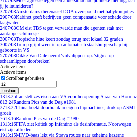
71
07/08
Meer agressie tegen een andersluidende politieke mening, laat
jij je intimideren?
32
07/08
Amsterdams dierenasiel DOA overspoeld met babykonijntjes
29
07/08
Kabinet geeft bedrijven geen compensatie voor schade door
laagwater
24
07/08
OM eist TBS tegen verwarde man die agenten stak met
aardappelschilmesje
30
07/08
Tropische hitte keert zondag terug met lokaal 32 graden
30
07/08
Trump grijpt weer in op automatisch staatsburgerschap bij
geboorte in VS
57
07/08
Dikke Van Dale neemt 'vulvalippen' op: 'stigma op
schaamlippen doorbreken'
Actieve items
Actieve items
Scrollbar gebruiken
opslaan
13
13:25
Iran stelt zes eisen aan VS voor heropening Straat van Hormuz
8
13:24
Random Pics van de Dag #1981
27
13:22
China boekt doorbraak in eigen chipmachines, druk op ASML
groeit
76
13:16
Random Pics van de Dag #1980
13
13:16
FIFA ziet kritiek op Infantino als desinformatie, Noorwegen
eist zijn aftreden
19
13:15
MIVD-baas lekt via Strava routes naar geheime kazerne