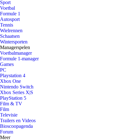
Sport
Voetbal
Formule 1
Autosport
Tennis
Wielrennen
Schaatsen
Wintersporten
Managerspelen
Voetbalmanager
Formule 1-manager
Games
PC
Playstation 4
Xbox One
Nintendo Switch
Xbox Series X|S
PlayStation 5
Film & TV
Film
Televisie
Trailers en Videos
Bioscoopagenda
Forum
Meer