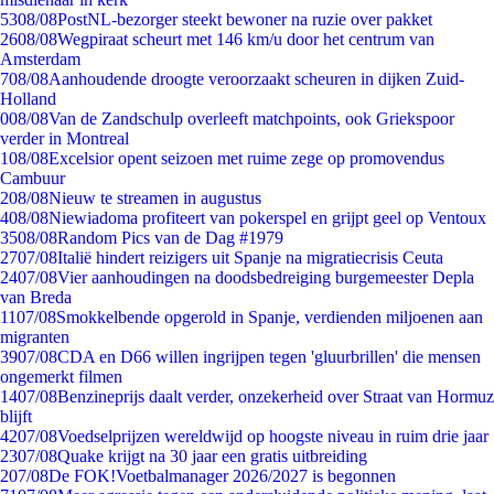
53
08/08
PostNL-bezorger steekt bewoner na ruzie over pakket
26
08/08
Wegpiraat scheurt met 146 km/u door het centrum van
Amsterdam
7
08/08
Aanhoudende droogte veroorzaakt scheuren in dijken Zuid-
Holland
0
08/08
Van de Zandschulp overleeft matchpoints, ook Griekspoor
verder in Montreal
1
08/08
Excelsior opent seizoen met ruime zege op promovendus
Cambuur
2
08/08
Nieuw te streamen in augustus
4
08/08
Niewiadoma profiteert van pokerspel en grijpt geel op Ventoux
35
08/08
Random Pics van de Dag #1979
27
07/08
Italië hindert reizigers uit Spanje na migratiecrisis Ceuta
24
07/08
Vier aanhoudingen na doodsbedreiging burgemeester Depla
van Breda
11
07/08
Smokkelbende opgerold in Spanje, verdienden miljoenen aan
migranten
39
07/08
CDA en D66 willen ingrijpen tegen 'gluurbrillen' die mensen
ongemerkt filmen
14
07/08
Benzineprijs daalt verder, onzekerheid over Straat van Hormuz
blijft
42
07/08
Voedselprijzen wereldwijd op hoogste niveau in ruim drie jaar
23
07/08
Quake krijgt na 30 jaar een gratis uitbreiding
2
07/08
De FOK!Voetbalmanager 2026/2027 is begonnen