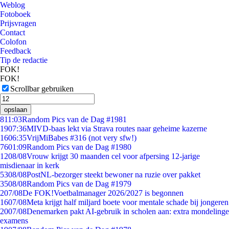
Weblog
Fotoboek
Prijsvragen
Contact
Colofon
Feedback
Tip de redactie
FOK!
FOK!
Scrollbar gebruiken
opslaan
8
11:03
Random Pics van de Dag #1981
19
07:36
MIVD-baas lekt via Strava routes naar geheime kazerne
16
06:35
VrijMiBabes #316 (not very sfw!)
76
01:09
Random Pics van de Dag #1980
12
08/08
Vrouw krijgt 30 maanden cel voor afpersing 12-jarige
misdienaar in kerk
53
08/08
PostNL-bezorger steekt bewoner na ruzie over pakket
35
08/08
Random Pics van de Dag #1979
2
07/08
De FOK!Voetbalmanager 2026/2027 is begonnen
16
07/08
Meta krijgt half miljard boete voor mentale schade bij jongeren
20
07/08
Denemarken pakt AI-gebruik in scholen aan: extra mondelinge
examens