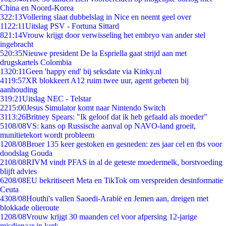
China en Noord-Korea
3
22:13
Vollering slaat dubbelslag in Nice en neemt geel over
11
22:11
Uitslag PSV - Fortuna Sittard
8
21:14
Vrouw krijgt door verwisseling het embryo van ander stel
ingebracht
5
20:35
Nieuwe president De la Espriella gaat strijd aan met
drugskartels Colombia
13
20:11
Geen 'happy end' bij seksdate via Kinky.nl
41
19:57
XR blokkeert A12 ruim twee uur, agent gebeten bij
aanhouding
3
19:21
Uitslag NEC - Telstar
22
15:00
Jesus Simulator komt naar Nintendo Switch
31
13:26
Britney Spears: "Ik geloof dat ik heb gefaald als moeder"
51
08/08
VS: kans op Russische aanval op NAVO-land groeit,
munitietekort wordt probleem
12
08/08
Broer 135 keer gestoken en gesneden: zes jaar cel en tbs voor
doodslag Gouda
21
08/08
RIVM vindt PFAS in al de geteste moedermelk, borstvoeding
blijft advies
62
08/08
EU bekritiseert Meta en TikTok om verspreiden desinformatie
Ceuta
43
08/08
Houthi's vallen Saoedi-Arabië en Jemen aan, dreigen met
blokkade olieroute
12
08/08
Vrouw krijgt 30 maanden cel voor afpersing 12-jarige
misdienaar in kerk