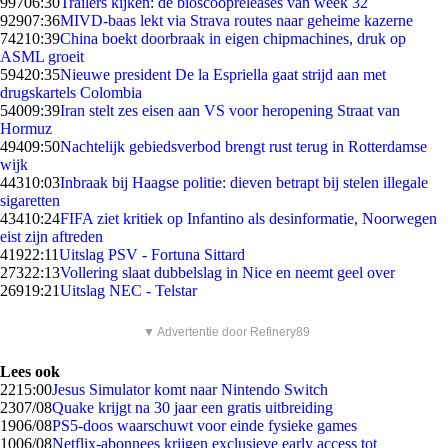
997
06:30
Trailers kijken: de bioscoopreleases van week 32
929
07:36
MIVD-baas lekt via Strava routes naar geheime kazerne
742
10:39
China boekt doorbraak in eigen chipmachines, druk op
ASML groeit
594
20:35
Nieuwe president De la Espriella gaat strijd aan met
drugskartels Colombia
540
09:39
Iran stelt zes eisen aan VS voor heropening Straat van
Hormuz
494
09:50
Nachtelijk gebiedsverbod brengt rust terug in Rotterdamse
wijk
443
10:03
Inbraak bij Haagse politie: dieven betrapt bij stelen illegale
sigaretten
434
10:24
FIFA ziet kritiek op Infantino als desinformatie, Noorwegen
eist zijn aftreden
419
22:11
Uitslag PSV - Fortuna Sittard
273
22:13
Vollering slaat dubbelslag in Nice en neemt geel over
269
19:21
Uitslag NEC - Telstar
▼ Advertentie door Refinery89
Lees ook
22
15:00
Jesus Simulator komt naar Nintendo Switch
23
07/08
Quake krijgt na 30 jaar een gratis uitbreiding
19
06/08
PS5-doos waarschuwt voor einde fysieke games
10
06/08
Netflix-abonnees krijgen exclusieve early access tot