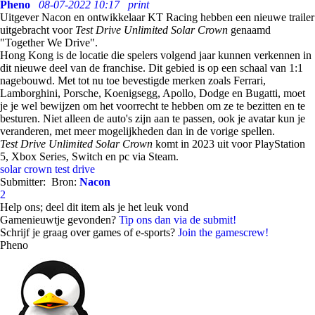
Pheno
08-07-2022 10:17
print
Uitgever Nacon en ontwikkelaar KT Racing hebben een nieuwe trailer
uitgebracht voor
Test Drive Unlimited Solar Crown
genaamd
"Together We Drive".
Hong Kong is de locatie die spelers volgend jaar kunnen verkennen in
dit nieuwe deel van de franchise. Dit gebied is op een schaal van 1:1
nagebouwd. Met tot nu toe bevestigde merken zoals Ferrari,
Lamborghini, Porsche, Koenigsegg, Apollo, Dodge en Bugatti, moet
je je wel bewijzen om het voorrecht te hebben om ze te bezitten en te
besturen. Niet alleen de auto's zijn aan te passen, ook je avatar kun je
veranderen, met meer mogelijkheden dan in de vorige spellen.
Test Drive Unlimited Solar Crown
komt in 2023 uit voor PlayStation
5, Xbox Series, Switch en pc via Steam.
solar crown
test drive
Submitter:
Bron:
Nacon
2
Help ons; deel dit item als je het leuk vond
Gamenieuwtje gevonden?
Tip ons dan via de submit!
Schrijf je graag over games of e-sports?
Join the gamescrew!
Pheno