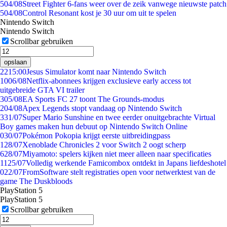
5
04/08
Street Fighter 6-fans weer over de zeik vanwege nieuwste patch
5
04/08
Control Resonant kost je 30 uur om uit te spelen
Nintendo Switch
Nintendo Switch
Scrollbar gebruiken
opslaan
22
15:00
Jesus Simulator komt naar Nintendo Switch
10
06/08
Netflix-abonnees krijgen exclusieve early access tot
uitgebreide GTA VI trailer
3
05/08
EA Sports FC 27 toont The Grounds-modus
2
04/08
Apex Legends stopt vandaag op Nintendo Switch
3
31/07
Super Mario Sunshine en twee eerder onuitgebrachte Virtual
Boy games maken hun debuut op Nintendo Switch Online
0
30/07
Pokémon Pokopia krijgt eerste uitbreidingpass
1
28/07
Xenoblade Chronicles 2 voor Switch 2 oogt scherp
6
28/07
Miyamoto: spelers kijken niet meer alleen naar specificaties
11
25/07
Volledig werkende Famicombox ontdekt in Japans liefdeshotel
0
22/07
FromSoftware stelt registraties open voor netwerktest van de
game The Duskbloods
PlayStation 5
PlayStation 5
Scrollbar gebruiken