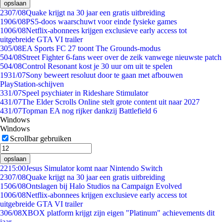
opslaan
23
07/08
Quake krijgt na 30 jaar een gratis uitbreiding
19
06/08
PS5-doos waarschuwt voor einde fysieke games
10
06/08
Netflix-abonnees krijgen exclusieve early access tot
uitgebreide GTA VI trailer
3
05/08
EA Sports FC 27 toont The Grounds-modus
5
04/08
Street Fighter 6-fans weer over de zeik vanwege nieuwste patch
5
04/08
Control Resonant kost je 30 uur om uit te spelen
19
31/07
Sony beweert resoluut door te gaan met afbouwen
PlayStation-schijven
3
31/07
Speel psychiater in Rideshare Stimulator
4
31/07
The Elder Scrolls Online stelt grote content uit naar 2027
4
31/07
Topman EA nog rijker dankzij Battlefield 6
Windows
Windows
Scrollbar gebruiken
opslaan
22
15:00
Jesus Simulator komt naar Nintendo Switch
23
07/08
Quake krijgt na 30 jaar een gratis uitbreiding
15
06/08
Ontslagen bij Halo Studios na Campaign Evolved
10
06/08
Netflix-abonnees krijgen exclusieve early access tot
uitgebreide GTA VI trailer
3
06/08
XBOX platform krijgt zijn eigen "Platinum" achievements dit
jaar