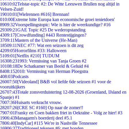
106
10:02
Telstar-topic #2: De Witte Leeuwen Brullen nog altijd in
Velsen-Zuid!
190
10:01
[Wielrennen #616] Brennan!
0
10:00
Extreme hitte Europa kan economische groei tenietdoen'
89
09:32
Voorspellingstopic: Wie is hier de weerkundige? #16
293
09:21
GAE Topic #25 De wederopstanding
43
09:17
[Crowdfunding] #443 Rentestijgingen?
37
09:11
Masters of the Universe (He-Man)
185
09:11
NEC #77: Wat een seizoen is dit zeg
42
09:05
Horrorfilms #33: Halloween
51
09:01
[Netflix #210] TUDUM
163
08:23
1993: Vermissing van Tanja Groen #2
101
08:18
De Schatkamer van Beeld & Geluid #4
84
08:15
2010: Vermissing van Herman Ploegstra
4
08:03
Podcasts
260
07:50
[Videoland] B&B vol liefde 6de seizoen #1 voor de
vooruitkijkers
267
07:43
Totale zonsverduistering 12-08-2026 (Groenland, IJsland en
Spanje) #1
70
07:36
Huisarts verkracht vrouw.
282
07:26
[CRE SC #160] Op naar de zomer!!
79
07:01
Franky en Coen bakken friet in Oekraïne - Volg ze hier! #3
19
06:43
Managarm's boerderij deel #5.1
78
06:40
[IndyCar] #115 We're in Nashville Tennessee
169
06:37
Traditioneel tekenen #6; met honden