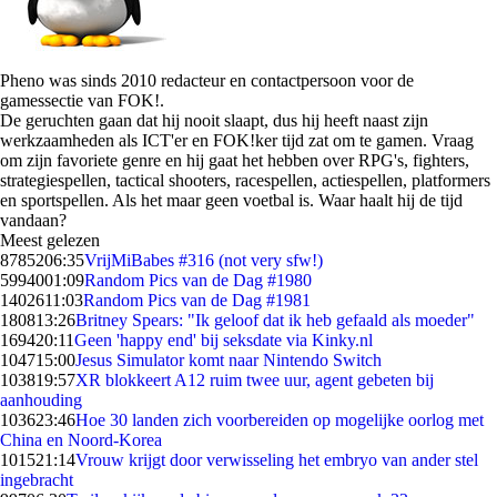
Pheno was sinds 2010 redacteur en contactpersoon voor de
gamessectie van FOK!.
De geruchten gaan dat hij nooit slaapt, dus hij heeft naast zijn
werkzaamheden als ICT'er en FOK!ker tijd zat om te gamen. Vraag
om zijn favoriete genre en hij gaat het hebben over RPG's, fighters,
strategiespellen, tactical shooters, racespellen, actiespellen, platformers
en sportspellen. Als het maar geen voetbal is. Waar haalt hij de tijd
vandaan?
Meest gelezen
87852
06:35
VrijMiBabes #316 (not very sfw!)
59940
01:09
Random Pics van de Dag #1980
14026
11:03
Random Pics van de Dag #1981
1808
13:26
Britney Spears: "Ik geloof dat ik heb gefaald als moeder"
1694
20:11
Geen 'happy end' bij seksdate via Kinky.nl
1047
15:00
Jesus Simulator komt naar Nintendo Switch
1038
19:57
XR blokkeert A12 ruim twee uur, agent gebeten bij
aanhouding
1036
23:46
Hoe 30 landen zich voorbereiden op mogelijke oorlog met
China en Noord-Korea
1015
21:14
Vrouw krijgt door verwisseling het embryo van ander stel
ingebracht