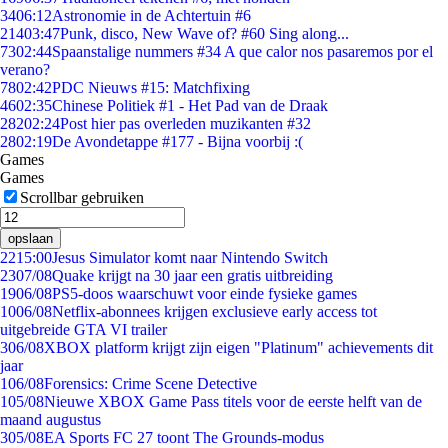
34
06:12
Astronomie in de Achtertuin #6
214
03:47
Punk, disco, New Wave of? #60 Sing along...
73
02:44
Spaanstalige nummers #34 A que calor nos pasaremos por el
verano?
78
02:42
PDC Nieuws #15: Matchfixing
46
02:35
Chinese Politiek #1 - Het Pad van de Draak
282
02:24
Post hier pas overleden muzikanten #32
28
02:19
De Avondetappe #177 - Bijna voorbij :(
Games
Games
Scrollbar gebruiken
opslaan
22
15:00
Jesus Simulator komt naar Nintendo Switch
23
07/08
Quake krijgt na 30 jaar een gratis uitbreiding
19
06/08
PS5-doos waarschuwt voor einde fysieke games
10
06/08
Netflix-abonnees krijgen exclusieve early access tot
uitgebreide GTA VI trailer
3
06/08
XBOX platform krijgt zijn eigen "Platinum" achievements dit
jaar
1
06/08
Forensics: Crime Scene Detective
1
05/08
Nieuwe XBOX Game Pass titels voor de eerste helft van de
maand augustus
3
05/08
EA Sports FC 27 toont The Grounds-modus