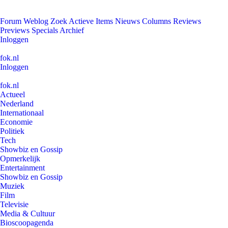
Forum
Weblog
Zoek
Actieve Items
Nieuws
Columns
Reviews
Previews
Specials
Archief
Inloggen
fok.nl
Inloggen
fok.nl
Actueel
Nederland
Internationaal
Economie
Politiek
Tech
Showbiz en Gossip
Opmerkelijk
Entertainment
Showbiz en Gossip
Muziek
Film
Televisie
Media & Cultuur
Bioscoopagenda