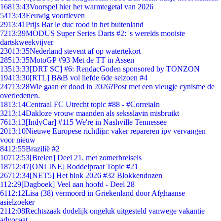
168
13:43
Voorspel hier het warmtegetal van 2026
54
13:43
Eeuwig voortleven
29
13:41
Prijs Bar le duc rood in het buitenland
72
13:39
MODUS Super Series Darts #2: 's werelds mooiste
dartskweekvijver
230
13:35
Nederland stevent af op watertekort
285
13:35
MotoGP #93 Met de TT in Assen
135
13:33
[DRT SC] #6: RendacGoden sponsored by TONZON
194
13:30
[RTL] B&B vol liefde 6de seizoen #4
247
13:28
Wie gaan er dood in 2026?Post met een vleugje cynisme de
overledenen.
18
13:14
Centraal FC Utrecht topic #88 - #CorreiaIn
32
13:14
Dakloze vrouw maanden als seksslavin misbruikt
76
13:13
[IndyCar] #115 We're in Nashville Tennessee
20
13:10
Nieuwe Europese richtlijn: vaker repareren ipv vervangen
voor nieuw
84
12:55
Brazilië #2
107
12:53
[Breien] Deel 21, met zomerbreisels
187
12:47
[ONLINE] Roddelpraat Topic #21
267
12:34
[NET5] Het blok 2026 #32 Blokkendozen
1
12:29
[Dagboek] Veel aan hoofd - Deel 28
61
12:12
Lisa (38) vermoord in Griekenland door Afghaanse
asielzoeker
21
12:08
Rechtszaak dodelijk ongeluk uitgesteld vanwege vakantie
advocaat