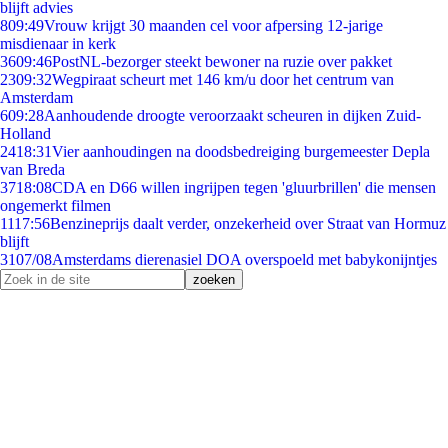
blijft advies
8
09:49
Vrouw krijgt 30 maanden cel voor afpersing 12-jarige
misdienaar in kerk
36
09:46
PostNL-bezorger steekt bewoner na ruzie over pakket
23
09:32
Wegpiraat scheurt met 146 km/u door het centrum van
Amsterdam
6
09:28
Aanhoudende droogte veroorzaakt scheuren in dijken Zuid-
Holland
24
18:31
Vier aanhoudingen na doodsbedreiging burgemeester Depla
van Breda
37
18:08
CDA en D66 willen ingrijpen tegen 'gluurbrillen' die mensen
ongemerkt filmen
11
17:56
Benzineprijs daalt verder, onzekerheid over Straat van Hormuz
blijft
31
07/08
Amsterdams dierenasiel DOA overspoeld met babykonijntjes