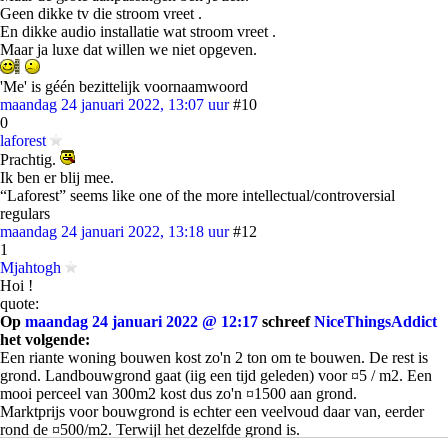
Geen dikke tv die stroom vreet .
En dikke audio installatie wat stroom vreet .
Maar ja luxe dat willen we niet opgeven.
'Me' is géén bezittelijk voornaamwoord
maandag 24 januari 2022, 13:07 uur
#10
0
laforest
Prachtig.
Ik ben er blij mee.
“Laforest” seems like one of the more intellectual/controversial
regulars
maandag 24 januari 2022, 13:18 uur
#12
1
Mjahtogh
Hoi !
quote:
Op
maandag 24 januari 2022 @ 12:17
schreef
NiceThingsAddict
het volgende:
Een riante woning bouwen kost zo'n 2 ton om te bouwen. De rest is
grond. Landbouwgrond gaat (iig een tijd geleden) voor ¤5 / m2. Een
mooi perceel van 300m2 kost dus zo'n ¤1500 aan grond.
Marktprijs voor bouwgrond is echter een veelvoud daar van, eerder
rond de ¤500/m2. Terwijl het dezelfde grond is.
Gemeente en met name partijen die goedkoop de grond van de