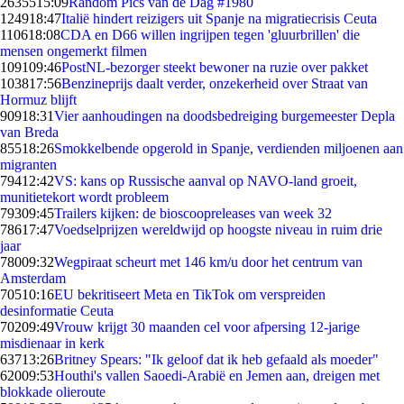
26355
15:09
Random Pics van de Dag #1980
1249
18:47
Italië hindert reizigers uit Spanje na migratiecrisis Ceuta
1106
18:08
CDA en D66 willen ingrijpen tegen 'gluurbrillen' die
mensen ongemerkt filmen
1091
09:46
PostNL-bezorger steekt bewoner na ruzie over pakket
1038
17:56
Benzineprijs daalt verder, onzekerheid over Straat van
Hormuz blijft
909
18:31
Vier aanhoudingen na doodsbedreiging burgemeester Depla
van Breda
855
18:26
Smokkelbende opgerold in Spanje, verdienden miljoenen aan
migranten
794
12:42
VS: kans op Russische aanval op NAVO-land groeit,
munitietekort wordt probleem
793
09:45
Trailers kijken: de bioscoopreleases van week 32
786
17:47
Voedselprijzen wereldwijd op hoogste niveau in ruim drie
jaar
780
09:32
Wegpiraat scheurt met 146 km/u door het centrum van
Amsterdam
705
10:16
EU bekritiseert Meta en TikTok om verspreiden
desinformatie Ceuta
702
09:49
Vrouw krijgt 30 maanden cel voor afpersing 12-jarige
misdienaar in kerk
637
13:26
Britney Spears: "Ik geloof dat ik heb gefaald als moeder"
620
09:53
Houthi's vallen Saoedi-Arabië en Jemen aan, dreigen met
blokkade olieroute