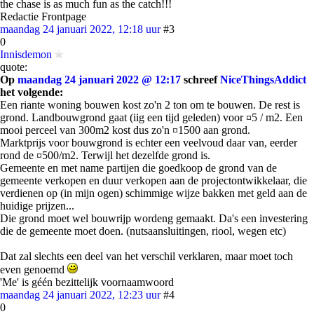
the chase is as much fun as the catch!!!
Redactie Frontpage
maandag 24 januari 2022, 12:18 uur
#3
0
Innisdemon
quote:
Op
maandag 24 januari 2022 @ 12:17
schreef
NiceThingsAddict
het volgende:
Een riante woning bouwen kost zo'n 2 ton om te bouwen. De rest is
grond. Landbouwgrond gaat (iig een tijd geleden) voor ¤5 / m2. Een
mooi perceel van 300m2 kost dus zo'n ¤1500 aan grond.
Marktprijs voor bouwgrond is echter een veelvoud daar van, eerder
rond de ¤500/m2. Terwijl het dezelfde grond is.
Gemeente en met name partijen die goedkoop de grond van de
gemeente verkopen en duur verkopen aan de projectontwikkelaar, die
verdienen op (in mijn ogen) schimmige wijze bakken met geld aan de
huidige prijzen...
Die grond moet wel bouwrijp wordeng gemaakt. Da's een investering
die de gemeente moet doen. (nutsaansluitingen, riool, wegen etc)
Dat zal slechts een deel van het verschil verklaren, maar moet toch
even genoemd
'Me' is géén bezittelijk voornaamwoord
maandag 24 januari 2022, 12:23 uur
#4
0