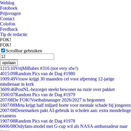
Weblog
Fotoboek
Prijsvragen
Contact
Colofon
Feedback
Tip de redactie
FOK!
FOK!
Scrollbar gebruiken
opslaan
12
15:10
VrijMiBabes #316 (not very sfw!)
40
15:09
Random Pics van de Dag #1980
10
09:49
Vrouw krijgt 30 maanden cel voor afpersing 12-jarige
misdienaar in kerk
36
09:46
PostNL-bezorger steekt bewoner na ruzie over pakket
35
00:07
Random Pics van de Dag #1979
2
07/08
De FOK!Voetbalmanager 2026/2027 is begonnen
16
07/08
Meta krijgt half miljard boete voor mentale schade bij jongeren
20
07/08
Denemarken pakt AI-gebruik in scholen aan: extra mondelinge
examens
19
07/08
Random Pics van de Dag #1978
66
06/08
Onlyfans-model met G-cup wil als NASA-ambassadeur naar