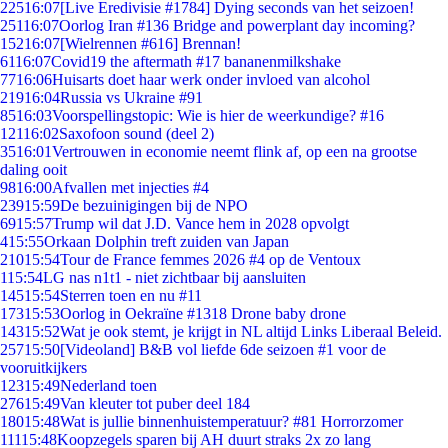
225
16:07
[Live Eredivisie #1784] Dying seconds van het seizoen!
251
16:07
Oorlog Iran #136 Bridge and powerplant day incoming?
152
16:07
[Wielrennen #616] Brennan!
61
16:07
Covid19 the aftermath #17 bananenmilkshake
77
16:06
Huisarts doet haar werk onder invloed van alcohol
219
16:04
Russia vs Ukraine #91
85
16:03
Voorspellingstopic: Wie is hier de weerkundige? #16
121
16:02
Saxofoon sound (deel 2)
35
16:01
Vertrouwen in economie neemt flink af, op een na grootse
daling ooit
98
16:00
Afvallen met injecties #4
239
15:59
De bezuinigingen bij de NPO
69
15:57
Trump wil dat J.D. Vance hem in 2028 opvolgt
4
15:55
Orkaan Dolphin treft zuiden van Japan
210
15:54
Tour de France femmes 2026 #4 op de Ventoux
1
15:54
LG nas n1t1 - niet zichtbaar bij aansluiten
145
15:54
Sterren toen en nu #11
173
15:53
Oorlog in Oekraïne #1318 Drone baby drone
143
15:52
Wat je ook stemt, je krijgt in NL altijd Links Liberaal Beleid.
257
15:50
[Videoland] B&B vol liefde 6de seizoen #1 voor de
vooruitkijkers
123
15:49
Nederland toen
276
15:49
Van kleuter tot puber deel 184
180
15:48
Wat is jullie binnenhuistemperatuur? #81 Horrorzomer
111
15:48
Koopzegels sparen bij AH duurt straks 2x zo lang