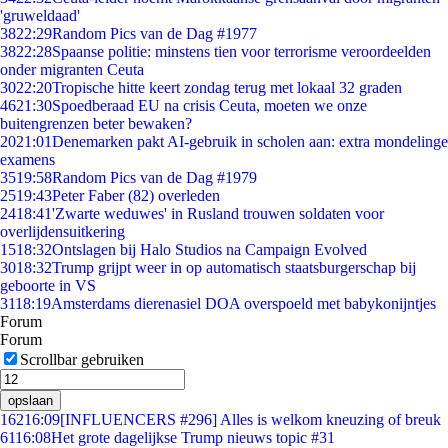
'gruweldaad'
38
22:29
Random Pics van de Dag #1977
38
22:28
Spaanse politie: minstens tien voor terrorisme veroordeelden
onder migranten Ceuta
30
22:20
Tropische hitte keert zondag terug met lokaal 32 graden
46
21:30
Spoedberaad EU na crisis Ceuta, moeten we onze
buitengrenzen beter bewaken?
20
21:01
Denemarken pakt AI-gebruik in scholen aan: extra mondelinge
examens
35
19:58
Random Pics van de Dag #1979
25
19:43
Peter Faber (82) overleden
24
18:41
'Zwarte weduwes' in Rusland trouwen soldaten voor
overlijdensuitkering
15
18:32
Ontslagen bij Halo Studios na Campaign Evolved
30
18:32
Trump grijpt weer in op automatisch staatsburgerschap bij
geboorte in VS
31
18:19
Amsterdams dierenasiel DOA overspoeld met babykonijntjes
Forum
Forum
Scrollbar gebruiken
opslaan
162
16:09
[INFLUENCERS #296] Alles is welkom kneuzing of breuk
61
16:08
Het grote dagelijkse Trump nieuws topic #31