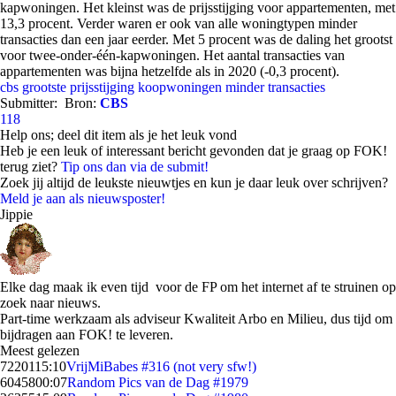
kapwoningen. Het kleinst was de prijsstijging voor appartementen, met
13,3 procent. Verder waren er ook van alle woningtypen minder
transacties dan een jaar eerder. Met 5 procent was de daling het grootst
voor twee-onder-één-kapwoningen. Het aantal transacties van
appartementen was bijna hetzelfde als in 2020 (-0,3 procent).
cbs
grootste prijsstijging koopwoningen
minder transacties
Submitter:
Bron:
CBS
118
Help ons; deel dit item als je het leuk vond
Heb je een leuk of interessant bericht gevonden dat je graag op FOK!
terug ziet?
Tip ons dan via de submit!
Zoek jij altijd de leukste nieuwtjes en kun je daar leuk over schrijven?
Meld je aan als nieuwsposter!
Jippie
Elke dag maak ik even tijd voor de FP om het internet af te struinen op
zoek naar nieuws.
Part-time werkzaam als adviseur Kwaliteit Arbo en Milieu, dus tijd om
bijdragen aan FOK! te leveren.
Meest gelezen
72201
15:10
VrijMiBabes #316 (not very sfw!)
60458
00:07
Random Pics van de Dag #1979