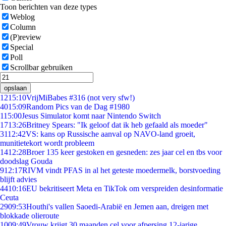
Toon berichten van deze types
Weblog
Column
(P)review
Special
Poll
Scrollbar gebruiken
opslaan
12
15:10
VrijMiBabes #316 (not very sfw!)
40
15:09
Random Pics van de Dag #1980
1
15:00
Jesus Simulator komt naar Nintendo Switch
17
13:26
Britney Spears: "Ik geloof dat ik heb gefaald als moeder"
31
12:42
VS: kans op Russische aanval op NAVO-land groeit,
munitietekort wordt probleem
14
12:28
Broer 135 keer gestoken en gesneden: zes jaar cel en tbs voor
doodslag Gouda
9
12:17
RIVM vindt PFAS in al het geteste moedermelk, borstvoeding
blijft advies
44
10:16
EU bekritiseert Meta en TikTok om verspreiden desinformatie
Ceuta
29
09:53
Houthi's vallen Saoedi-Arabië en Jemen aan, dreigen met
blokkade olieroute
10
09:49
Vrouw krijgt 30 maanden cel voor afpersing 12-jarige