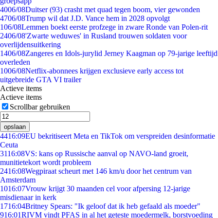
groepsapp
40
06/08
Duitser (93) crasht met quad tegen boom, vier gewonden
47
06/08
Trump wil dat J.D. Vance hem in 2028 opvolgt
1
06/08
Lemmen boekt eerste profzege in zware Ronde van Polen-rit
24
06/08
'Zwarte weduwes' in Rusland trouwen soldaten voor
overlijdensuitkering
14
06/08
Zangeres en Idols-jurylid Jerney Kaagman op 79-jarige leeftijd
overleden
10
06/08
Netflix-abonnees krijgen exclusieve early access tot
uitgebreide GTA VI trailer
Actieve items
Actieve items
Scrollbar gebruiken
opslaan
44
16:09
EU bekritiseert Meta en TikTok om verspreiden desinformatie
Ceuta
31
16:08
VS: kans op Russische aanval op NAVO-land groeit,
munitietekort wordt probleem
24
16:08
Wegpiraat scheurt met 146 km/u door het centrum van
Amsterdam
10
16:07
Vrouw krijgt 30 maanden cel voor afpersing 12-jarige
misdienaar in kerk
17
16:04
Britney Spears: "Ik geloof dat ik heb gefaald als moeder"
9
16:01
RIVM vindt PFAS in al het geteste moedermelk, borstvoeding