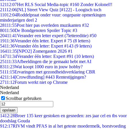
121
12:07
Het RLS Social Media-topic #160 Zonder Kolonel!!
211
12:06
[NL] Street View Quiz [#122] - Loogisch toch
110
12:04
Roddelpraat onder vuur: ongepaste opmerkingen
minderjarigen deel 2
281
11:55
Post hier pas overleden muzikanten #32
80
11:50
De Bondgenoten Spoiler Topic #3
204
11:41
Verander een letter expert (7lettereditie) #50
19
11:36
Verander één letter. Expert # 75 (8 letters)
54
11:36
Verander één letter: Expert #143 (9 letters)
164
11:35
[NPO2] Zomergasten 2026 #1
147
11:34
Verander één letter: Expert #91 (10 letters)
251
11:33
Afbeeldingen die je gemaakt hebt met AI
83
11:23
Wat koopt 1000 euro in jouw hobby?
51
11:15
Ervaringen met gezondheidsverklaring CBR
42
11:14
[Crowdfunding] #443 Rentestijgingen?
27
11:12
Forum werkt niet op Chrome
Nederland
Nederland
Scrollbar gebruiken
opslaan
14
12:28
Broer 135 keer gestoken en gesneden: zes jaar cel en tbs voor
doodslag Gouda
9
12:17
RIVM vindt PFAS in al het geteste moedermelk, borstvoeding