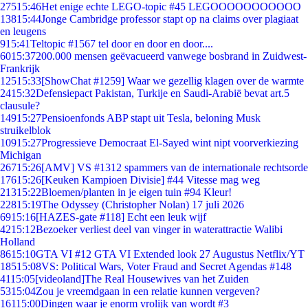
275
15:46
Het enige echte LEGO-topic #45 LEGOOOOOOOOOOO
138
15:44
Jonge Cambridge professor stapt op na claims over plagiaat
en leugens
9
15:41
Teltopic #1567 tel door en door en door....
60
15:37
200.000 mensen geëvacueerd vanwege bosbrand in Zuidwest-
Frankrijk
125
15:33
[ShowChat #1259] Waar we gezellig klagen over de warmte
24
15:32
Defensiepact Pakistan, Turkije en Saudi-Arabië bevat art.5
clausule?
149
15:27
Pensioenfonds ABP stapt uit Tesla, beloning Musk
struikelblok
109
15:27
Progressieve Democraat El-Sayed wint nipt voorverkiezing
Michigan
267
15:26
[AMV] VS #1312 spammers van de internationale rechtsorde
176
15:26
[Keuken Kampioen Divisie] #44 Vitesse mag weg
213
15:22
Bloemen/planten in je eigen tuin #94 Kleur!
228
15:19
The Odyssey (Christopher Nolan) 17 juli 2026
69
15:16
[HAZES-gate #118] Echt een leuk wijf
42
15:12
Bezoeker verliest deel van vinger in waterattractie Walibi
Holland
86
15:10
GTA VI #12 GTA VI Extended look 27 Augustus Netflix/YT
185
15:08
VS: Political Wars, Voter Fraud and Secret Agendas #148
41
15:05
[videoland]The Real Housewives van het Zuiden
53
15:04
Zou je vreemdgaan in een relatie kunnen vergeven?
161
15:00
Dingen waar je enorm vrolijk van wordt #3