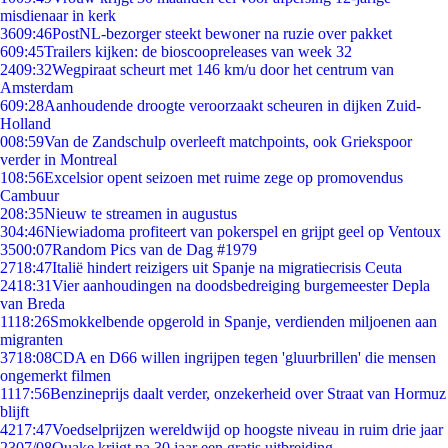
misdienaar in kerk
36
09:46
PostNL-bezorger steekt bewoner na ruzie over pakket
6
09:45
Trailers kijken: de bioscoopreleases van week 32
24
09:32
Wegpiraat scheurt met 146 km/u door het centrum van
Amsterdam
6
09:28
Aanhoudende droogte veroorzaakt scheuren in dijken Zuid-
Holland
0
08:59
Van de Zandschulp overleeft matchpoints, ook Griekspoor
verder in Montreal
1
08:56
Excelsior opent seizoen met ruime zege op promovendus
Cambuur
2
08:35
Nieuw te streamen in augustus
3
04:46
Niewiadoma profiteert van pokerspel en grijpt geel op Ventoux
35
00:07
Random Pics van de Dag #1979
27
18:47
Italië hindert reizigers uit Spanje na migratiecrisis Ceuta
24
18:31
Vier aanhoudingen na doodsbedreiging burgemeester Depla
van Breda
11
18:26
Smokkelbende opgerold in Spanje, verdienden miljoenen aan
migranten
37
18:08
CDA en D66 willen ingrijpen tegen 'gluurbrillen' die mensen
ongemerkt filmen
11
17:56
Benzineprijs daalt verder, onzekerheid over Straat van Hormuz
blijft
42
17:47
Voedselprijzen wereldwijd op hoogste niveau in ruim drie jaar
23
07/08
Quake krijgt na 30 jaar een gratis uitbreiding