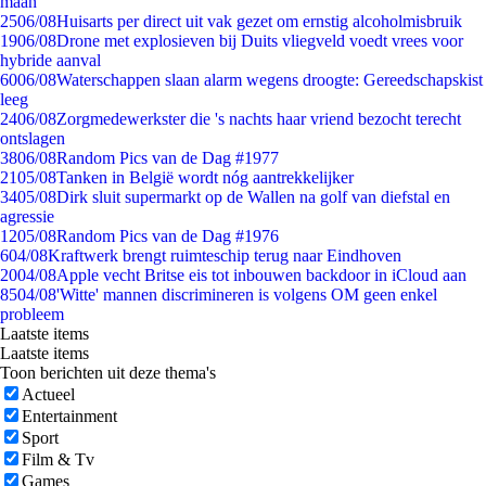
maan
25
06/08
Huisarts per direct uit vak gezet om ernstig alcoholmisbruik
19
06/08
Drone met explosieven bij Duits vliegveld voedt vrees voor
hybride aanval
60
06/08
Waterschappen slaan alarm wegens droogte: Gereedschapskist
leeg
24
06/08
Zorgmedewerkster die 's nachts haar vriend bezocht terecht
ontslagen
38
06/08
Random Pics van de Dag #1977
21
05/08
Tanken in België wordt nóg aantrekkelijker
34
05/08
Dirk sluit supermarkt op de Wallen na golf van diefstal en
agressie
12
05/08
Random Pics van de Dag #1976
6
04/08
Kraftwerk brengt ruimteschip terug naar Eindhoven
20
04/08
Apple vecht Britse eis tot inbouwen backdoor in iCloud aan
85
04/08
'Witte' mannen discrimineren is volgens OM geen enkel
probleem
Laatste items
Laatste items
Toon berichten uit deze thema's
Actueel
Entertainment
Sport
Film & Tv
Games