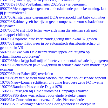
2
07/08
De FOK!Voetbalmanager 2026/2027 is begonnen
69
07/08
Meer agressie tegen een andersluidende politieke mening, laat
jij je intimideren?
31
07/08
Amsterdams dierenasiel DOA overspoeld met babykonijntjes
29
07/08
Kabinet geeft bedrijven geen compensatie voor schade door
laagwater
24
07/08
OM eist TBS tegen verwarde man die agenten stak met
aardappelschilmesje
30
07/08
Tropische hitte keert zondag terug met lokaal 32 graden
30
07/08
Trump grijpt weer in op automatisch staatsburgerschap bij
geboorte in VS
56
07/08
Dikke Van Dale neemt 'vulvalippen' op: 'stigma op
schaamlippen doorbreken'
16
07/08
Meta krijgt half miljard boete voor mentale schade bij jongeren
20
07/08
Denemarken pakt AI-gebruik in scholen aan: extra mondelinge
examens
25
07/08
Peter Faber (82) overleden
0
07/08
Ajax veel te sterk voor Shelbourne, maar houdt schade beperkt
1
07/08
Nieuwkomers schitteren bij ruime Europese zege FC Twente
19
07/08
Random Pics van de Dag #1978
15
06/08
Ontslagen bij Halo Studios na Campaign Evolved
19
06/08
PS5-doos waarschuwt voor einde fysieke games
2
06/08
Le Court wint na nerveuze finale, Pieterse derde
29
06/08
NPO-manager Menno de Boer geschorst na dickpic in