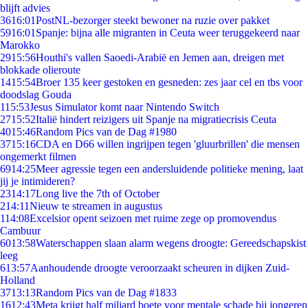
blijft advies
36
16:01
PostNL-bezorger steekt bewoner na ruzie over pakket
59
16:01
Spanje: bijna alle migranten in Ceuta weer teruggekeerd naar
Marokko
29
15:56
Houthi's vallen Saoedi-Arabië en Jemen aan, dreigen met
blokkade olieroute
14
15:54
Broer 135 keer gestoken en gesneden: zes jaar cel en tbs voor
doodslag Gouda
1
15:53
Jesus Simulator komt naar Nintendo Switch
27
15:52
Italië hindert reizigers uit Spanje na migratiecrisis Ceuta
40
15:46
Random Pics van de Dag #1980
37
15:16
CDA en D66 willen ingrijpen tegen 'gluurbrillen' die mensen
ongemerkt filmen
69
14:25
Meer agressie tegen een andersluidende politieke mening, laat
jij je intimideren?
23
14:17
Long live the 7th of October
2
14:11
Nieuw te streamen in augustus
1
14:08
Excelsior opent seizoen met ruime zege op promovendus
Cambuur
60
13:58
Waterschappen slaan alarm wegens droogte: Gereedschapskist
leeg
6
13:57
Aanhoudende droogte veroorzaakt scheuren in dijken Zuid-
Holland
37
13:13
Random Pics van de Dag #1833
16
12:43
Meta krijgt half miljard boete voor mentale schade bij jongeren