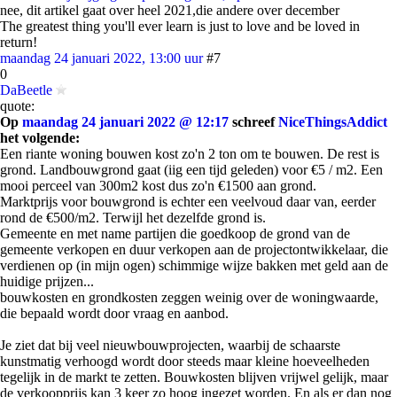
nee, dit artikel gaat over heel 2021,die andere over december
The greatest thing you'll ever learn is just to love and be loved in
return!
maandag 24 januari 2022, 13:00 uur
#7
0
DaBeetle
quote:
Op
maandag 24 januari 2022 @ 12:17
schreef
NiceThingsAddict
het volgende:
Een riante woning bouwen kost zo'n 2 ton om te bouwen. De rest is
grond. Landbouwgrond gaat (iig een tijd geleden) voor €5 / m2. Een
mooi perceel van 300m2 kost dus zo'n €1500 aan grond.
Marktprijs voor bouwgrond is echter een veelvoud daar van, eerder
rond de €500/m2. Terwijl het dezelfde grond is.
Gemeente en met name partijen die goedkoop de grond van de
gemeente verkopen en duur verkopen aan de projectontwikkelaar, die
verdienen op (in mijn ogen) schimmige wijze bakken met geld aan de
huidige prijzen...
bouwkosten en grondkosten zeggen weinig over de woningwaarde,
die bepaald wordt door vraag en aanbod.
Je ziet dat bij veel nieuwbouwprojecten, waarbij de schaarste
kunstmatig verhoogd wordt door steeds maar kleine hoeveelheden
tegelijk in de markt te zetten. Bouwkosten blijven vrijwel gelijk, maar
de verkoopprijs kan 3 keer zo hoog ingezet worden. En als er dan nog