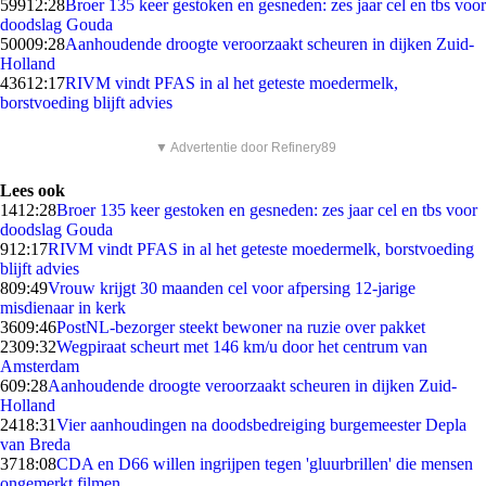
599
12:28
Broer 135 keer gestoken en gesneden: zes jaar cel en tbs voor
doodslag Gouda
500
09:28
Aanhoudende droogte veroorzaakt scheuren in dijken Zuid-
Holland
436
12:17
RIVM vindt PFAS in al het geteste moedermelk,
borstvoeding blijft advies
▼ Advertentie door Refinery89
Lees ook
14
12:28
Broer 135 keer gestoken en gesneden: zes jaar cel en tbs voor
doodslag Gouda
9
12:17
RIVM vindt PFAS in al het geteste moedermelk, borstvoeding
blijft advies
8
09:49
Vrouw krijgt 30 maanden cel voor afpersing 12-jarige
misdienaar in kerk
36
09:46
PostNL-bezorger steekt bewoner na ruzie over pakket
23
09:32
Wegpiraat scheurt met 146 km/u door het centrum van
Amsterdam
6
09:28
Aanhoudende droogte veroorzaakt scheuren in dijken Zuid-
Holland
24
18:31
Vier aanhoudingen na doodsbedreiging burgemeester Depla
van Breda
37
18:08
CDA en D66 willen ingrijpen tegen 'gluurbrillen' die mensen
ongemerkt filmen