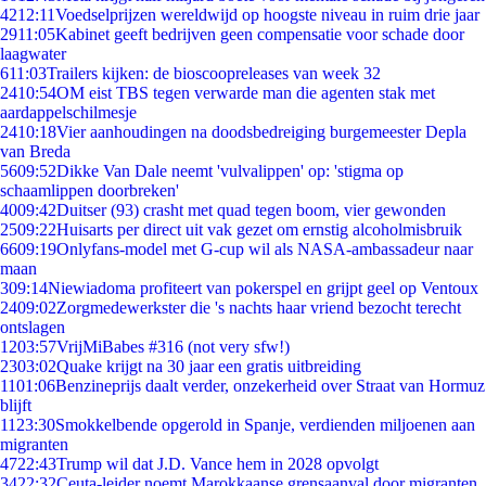
42
12:11
Voedselprijzen wereldwijd op hoogste niveau in ruim drie jaar
29
11:05
Kabinet geeft bedrijven geen compensatie voor schade door
laagwater
6
11:03
Trailers kijken: de bioscoopreleases van week 32
24
10:54
OM eist TBS tegen verwarde man die agenten stak met
aardappelschilmesje
24
10:18
Vier aanhoudingen na doodsbedreiging burgemeester Depla
van Breda
56
09:52
Dikke Van Dale neemt 'vulvalippen' op: 'stigma op
schaamlippen doorbreken'
40
09:42
Duitser (93) crasht met quad tegen boom, vier gewonden
25
09:22
Huisarts per direct uit vak gezet om ernstig alcoholmisbruik
66
09:19
Onlyfans-model met G-cup wil als NASA-ambassadeur naar
maan
3
09:14
Niewiadoma profiteert van pokerspel en grijpt geel op Ventoux
24
09:02
Zorgmedewerkster die 's nachts haar vriend bezocht terecht
ontslagen
12
03:57
VrijMiBabes #316 (not very sfw!)
23
03:02
Quake krijgt na 30 jaar een gratis uitbreiding
11
01:06
Benzineprijs daalt verder, onzekerheid over Straat van Hormuz
blijft
11
23:30
Smokkelbende opgerold in Spanje, verdienden miljoenen aan
migranten
47
22:43
Trump wil dat J.D. Vance hem in 2028 opvolgt
34
22:32
Ceuta-leider noemt Marokkaanse grensaanval door migranten