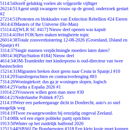
51
14:54
Jezelf gelukkig voelen als vrijgezelle vijftiger
262
14:51
Agent smijt zwangere vrouw op de grond, onderzoek gestart
#2
272
14:51
Protesten en blokkades van Extinction Rebellion #24 Eieren
36
14:43
Masters of the Universe (He-Man)
151
14:42
[WLR SC #417] Nieuw deel openen was kaputt
231
14:41
Het FOK!kers maken teringherrie topic
260
14:38
Totale zonsverduistering 12-08-2026 (Groenland, IJsland en
Spanje) #1
33
14:37
Single mannen verplichtsingle moeders laten daten?
180
14:36
[PlayStation #184] Nieuw deel
46
14:34
OM-Teamleider met kinderporno is oud-directeur van twee
basisscholen
152
14:31
Migranten breken door grens naar Ceuta in Spanje,l #10
31
14:29
Transfergeruchten en contractverlenging #83
73
14:26
Woningtekort: dus ga je woningen slopen, logisch
80
14:25
Vuelta a España 2026 #1
110
14:23
Vrouwen willen geen man meer #30
86
14:21
Nederlandse Politiek #725
21
14:19
Weer een parkeergarage dicht in Dordrecht, auto's zo snel
mogelijk weg
19
14:19
Twee zwaargewonden bij eenzijdig ongeval Zeeland.
17
14:08
Ik wil een eigen politieke partij oprichten
19
13:50
Winter op het zuidelijk halfrond 2026
125
13:44
[SBS6] De Bondgenoten #318 Een klein kusje moet kunnen