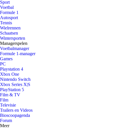
Sport
Voetbal
Formule 1
Autosport
Tennis
Wielrennen
Schaatsen
Wintersporten
Managerspelen
Voetbalmanager
Formule 1-manager
Games
PC
Playstation 4
Xbox One
Nintendo Switch
Xbox Series X|S
PlayStation 5
Film & TV
Film
Televisie
Trailers en Videos
Bioscoopagenda
Forum
Meer