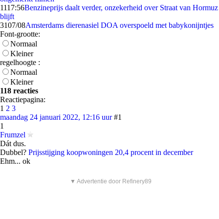
11
17:56
Benzineprijs daalt verder, onzekerheid over Straat van Hormuz
blijft
31
07/08
Amsterdams dierenasiel DOA overspoeld met babykonijntjes
Font-grootte:
Normaal
Kleiner
regelhoogte :
Normaal
Kleiner
118 reacties
Reactiepagina:
1
2
3
maandag 24 januari 2022, 12:16 uur
#1
1
Frumzel
Dát dus.
Dubbel?
Prijsstijging koopwoningen 20,4 procent in december
Ehm... ok
▼ Advertentie door Refinery89