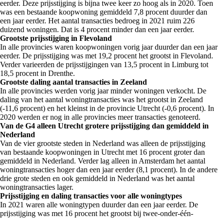
eerder. Deze prijsstijging is bijna twee keer zo hoog als in 2020. Toen
was een bestaande koopwoning gemiddeld 7,8 procent duurder dan
een jaar eerder. Het aantal transacties bedroeg in 2021 ruim 226
duizend woningen. Dat is 4 procent minder dan een jaar eerder.
Grootste prijsstijging in Flevoland
In alle provincies waren koopwoningen vorig jaar duurder dan een jaar
eerder. De prijsstijging was met 19,2 procent het grootst in Flevoland.
Verder varieerden de prijsstijgingen van 13,5 procent in Limburg tot
18,5 procent in Drenthe.
Grootste daling aantal transacties in Zeeland
In alle provincies werden vorig jaar minder woningen verkocht. De
daling van het aantal woningtransacties was het grootst in Zeeland
(-11,6 procent) en het kleinst in de provincie Utrecht (-0,6 procent). In
2020 werden er nog in alle provincies meer transacties genoteerd.
Van de G4 alleen Utrecht grotere prijsstijging dan gemiddeld in
Nederland
Van de vier grootste steden in Nederland was alleen de prijsstijging
van bestaande koopwoningen in Utrecht met 16 procent groter dan
gemiddeld in Nederland. Verder lag alleen in Amsterdam het aantal
woningtransacties hoger dan een jaar eerder (8,1 procent). In de andere
drie grote steden en ook gemiddeld in Nederland was het aantal
woningtransacties lager.
Prijsstijging en daling transacties voor alle woningtypes
In 2021 waren alle woningtypen duurder dan een jaar eerder. De
prijsstijging was met 16 procent het grootst bij twee-onder-één-