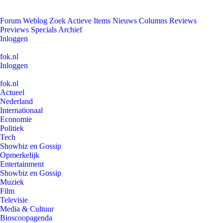
Forum
Weblog
Zoek
Actieve Items
Nieuws
Columns
Reviews
Previews
Specials
Archief
Inloggen
fok.nl
Inloggen
fok.nl
Actueel
Nederland
Internationaal
Economie
Politiek
Tech
Showbiz en Gossip
Opmerkelijk
Entertainment
Showbiz en Gossip
Muziek
Film
Televisie
Media & Cultuur
Bioscoopagenda