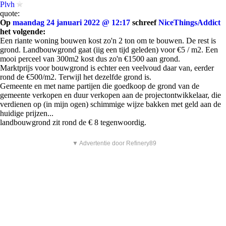
Plvh
quote:
Op
maandag 24 januari 2022 @ 12:17
schreef
NiceThingsAddict
het volgende:
Een riante woning bouwen kost zo'n 2 ton om te bouwen. De rest is
grond. Landbouwgrond gaat (iig een tijd geleden) voor €5 / m2. Een
mooi perceel van 300m2 kost dus zo'n €1500 aan grond.
Marktprijs voor bouwgrond is echter een veelvoud daar van, eerder
rond de €500/m2. Terwijl het dezelfde grond is.
Gemeente en met name partijen die goedkoop de grond van de
gemeente verkopen en duur verkopen aan de projectontwikkelaar, die
verdienen op (in mijn ogen) schimmige wijze bakken met geld aan de
huidige prijzen...
landbouwgrond zit rond de € 8 tegenwoordig.
▼ Advertentie door Refinery89