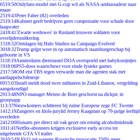
65
19:50
Onlyfans-model met G-cup wil als NASA-ambassadeur naar
maan
25
19:43
Peter Faber (82) overleden
25
19:14
Kabinet geeft bedrijven geen compensatie voor schade door
laagwater
24
18:41
'Zwarte weduwes' in Rusland trouwen soldaten voor
overlijdensuitkering
15
18:32
Ontslagen bij Halo Studios na Campaign Evolved
30
18:32
Trump grijpt weer in op automatisch staatsburgerschap bij
geboorte in VS
31
18:19
Amsterdams dierenasiel DOA overspoeld met babykonijntjes
19
18:06
PS5-doos waarschuwt voor einde fysieke games
23
17:58
OM eist TBS tegen verwarde man die agenten stak met
aardappelschilmesje
69
15:03
Israël meldt dood twee militairen in Zuid-Libanon, vergelding
aangekondigd
29
13:48
NPO-manager Menno de Boer geschorst na dickpic in
groepsapp
1
13:37
Nieuwkomers schitteren bij ruime Europese zege FC Twente
14
12:19
Zangeres en Idols-jurylid Jerney Kaagman op 79-jarige leeftijd
overleden
24
12:00
Huisarts per direct uit vak gezet om ernstig alcoholmisbruik
10
11:41
Netflix-abonnees krijgen exclusieve early access tot
uitgebreide GTA VI trailer
26
10:54
NAVO zet wegens Russische provocatie 250% meer