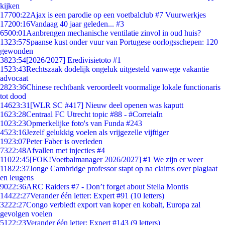
kijken
177
00:22
Ajax is een parodie op een voetbalclub #7 Vuurwerkjes
172
00:16
Vandaag 40 jaar geleden... #3
65
00:01
Aanbrengen mechanische ventilatie zinvol in oud huis?
13
23:57
Spaanse kust onder vuur van Portugese oorlogsschepen: 120
gewonden
38
23:54
[2026/2027] Eredivisietoto #1
15
23:43
Rechtszaak dodelijk ongeluk uitgesteld vanwege vakantie
advocaat
28
23:36
Chinese rechtbank veroordeelt voormalige lokale functionaris
tot dood
146
23:31
[WLR SC #417] Nieuw deel openen was kaputt
16
23:28
Centraal FC Utrecht topic #88 - #CorreiaIn
10
23:23
Opmerkelijke foto's van Funda #243
45
23:16
Jezelf gelukkig voelen als vrijgezelle vijftiger
19
23:07
Peter Faber is overleden
73
22:48
Afvallen met injecties #4
110
22:45
[FOK!Voetbalmanager 2026/2027] #1 We zijn er weer
118
22:37
Jonge Cambridge professor stapt op na claims over plagiaat
en leugens
90
22:36
ARC Raiders #7 - Don’t forget about Stella Montis
144
22:27
Verander één letter: Expert #91 (10 letters)
32
22:27
Congo verbiedt export van koper en kobalt, Europa zal
gevolgen voelen
51
22:23
Verander één letter: Expert #143 (9 letters)