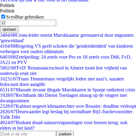
Politiek
Politiek
Scrollbar gebruiken
opslaan
34
04/08
Ceuta-leider noemt Marokkaanse grensaanval door migranten
'gruweldaad'
41
04/08
Regering VS geeft scholen die 'genderidentiteit' van kinderen
verbergen voor ouders ultimatum
64
03/08
Zetelpeiling: 24 zetels voor Pro en 18 zetels voor D66, FvD,
JA21 en PVV
58
02/08
'FvD' Renaissanceschool in Almere toont hoe vrijheid van
onderwijs eruit ziet
162
31/07
Frans Timmermans vergelijkt Joden met nazi’s, nazaten
holocaust doen aangifte
65
31/07
Massale invasie illegale Marokkanen in Spanje ontketent crisis
19
28/07
Rechtbank tikt Dienst Toeslagen alsnog op de vingers met
dwangsommen
23
28/07
Kabinet negeert klimaatrechter over Bonaire: deadline verloopt
28
26/07
Deurwaarder legt beslag bij onvindbare Bij1-fractievoorzitter
Tofik Dibi
49
24/07
Brabant draait natuurvergunningen voor boeren terug: ook
elders in het land?