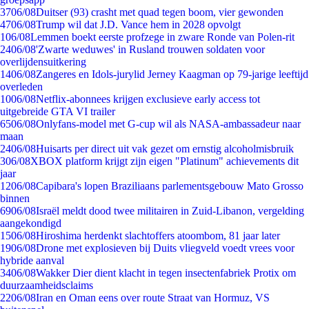
37
06/08
Duitser (93) crasht met quad tegen boom, vier gewonden
47
06/08
Trump wil dat J.D. Vance hem in 2028 opvolgt
1
06/08
Lemmen boekt eerste profzege in zware Ronde van Polen-rit
24
06/08
'Zwarte weduwes' in Rusland trouwen soldaten voor
overlijdensuitkering
14
06/08
Zangeres en Idols-jurylid Jerney Kaagman op 79-jarige leeftijd
overleden
10
06/08
Netflix-abonnees krijgen exclusieve early access tot
uitgebreide GTA VI trailer
65
06/08
Onlyfans-model met G-cup wil als NASA-ambassadeur naar
maan
24
06/08
Huisarts per direct uit vak gezet om ernstig alcoholmisbruik
3
06/08
XBOX platform krijgt zijn eigen "Platinum" achievements dit
jaar
12
06/08
Capibara's lopen Braziliaans parlementsgebouw Mato Grosso
binnen
69
06/08
Israël meldt dood twee militairen in Zuid-Libanon, vergelding
aangekondigd
15
06/08
Hiroshima herdenkt slachtoffers atoombom, 81 jaar later
19
06/08
Drone met explosieven bij Duits vliegveld voedt vrees voor
hybride aanval
34
06/08
Wakker Dier dient klacht in tegen insectenfabriek Protix om
duurzaamheidsclaims
22
06/08
Iran en Oman eens over route Straat van Hormuz, VS