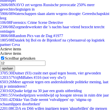
buitenspel
26
06/08
NAVO zet wegens Russische provocatie 250% meer
gevechtsvliegtuigen in
59
06/08
Waterschappen slaan alarm wegens droogte: Gereedschapskist
leeg
1
06/08
Forensics: Crime Scene Detective
23
06/08
Zorgmedewerkster die 's nachts haar vriend bezocht terecht
ontslagen
38
06/08
Random Pics van de Dag #1977
18
05/08
Datalek bij Bol en de Bijenkorf na cyberaanval op logistiek
partner Ceva
Actieve items
Actieve items
Scrollbar gebruiken
opslaan
37
05:30
Duitser (93) crasht met quad tegen boom, vier gewonden
12
03:57
VrijMiBabes #316 (not very sfw!)
65
03:26
Meer agressie tegen een andersluidende politieke mening, laat
jij je intimideren?
23
03:02
Quake krijgt na 30 jaar een gratis uitbreiding
29
01:55
Voedselprijzen wereldwijd op hoogste niveau in ruim drie jaar
55
01:42
Dikke Van Dale neemt 'vulvalippen' op: 'stigma op
schaamlippen doorbreken'
22
01:08
CDA en D66 willen ingrijpen tegen 'gluurbrillen' die mensen