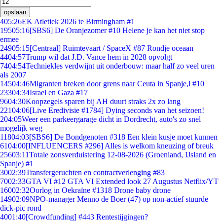
opslaan
4
05:26
EK Atletiek 2026 te Birmingham #1
195
05:16
[SBS6] De Oranjezomer #10 Helene je kan het niet stop
ermee
249
05:15
[Centraal] Ruimtevaart / SpaceX #87 Rondje oceaan
44
04:57
Trump wil dat J.D. Vance hem in 2028 opvolgt
74
04:54
Techniekles verdwijnt uit onderbouw: maar half zo veel uren
als 2007
145
04:46
Migranten breken door grens naar Ceuta in Spanje,l #10
233
04:34
Israel en Gaza #17
96
04:30
Koopzegels sparen bij AH duurt straks 2x zo lang
221
04:06
[Live Eredivisie #1784] Dying seconds van het seizoen!
2
04:05
Weer een parkeergarage dicht in Dordrecht, auto's zo snel
mogelijk weg
118
04:03
[SBS6] De Bondgenoten #318 Een klein kusje moet kunnen
61
04:00
[INFLUENCERS #296] Alles is welkom kneuzing of breuk
256
03:11
Totale zonsverduistering 12-08-2026 (Groenland, IJsland en
Spanje) #1
30
02:39
Transfergeruchten en contractverlenging #83
70
02:33
GTA VI #12 GTA VI Extended look 27 Augustus Netflix/YT
160
02:32
Oorlog in Oekraïne #1318 Drone baby drone
149
02:09
NPO-manager Menno de Boer (47) op non-actief stuurde
dick-pic rond
40
01:40
[Crowdfunding] #443 Rentestijgingen?