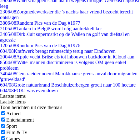
59
06/08
Waterschappen slaan alarm wegens droogte: Gereedschapskist
leeg
23
06/08
Zorgmedewerkster die 's nachts haar vriend bezocht terecht
ontslagen
38
06/08
Random Pics van de Dag #1977
21
05/08
Tanken in België wordt nóg aantrekkelijker
34
05/08
Dirk sluit supermarkt op de Wallen na golf van diefstal en
agressie
12
05/08
Random Pics van de Dag #1976
6
04/08
Kraftwerk brengt ruimteschip terug naar Eindhoven
20
04/08
Apple vecht Britse eis tot inbouwen backdoor in iCloud aan
85
04/08
'Witte' mannen discrimineren is volgens OM geen enkel
probleem
34
04/08
Ceuta-leider noemt Marokkaanse grensaanval door migranten
'gruweldaad'
6
04/08
Grote natuurbrand Boschhuizerbergen groeit naar 100 hectare
6
04/08
FOK! was even down
Laatste items
Laatste items
Toon berichten uit deze thema's
Actueel
Entertainment
Sport
Film & Tv
Games