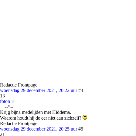
Redactie Frontpage
woensdag 29 december 2021, 20:22 uur
#3
13
foton
__--*--__
Krijg bijna medelijden met Hiddema.
Waarom houdt hij de eer niet aan zichzelf?
Redactie Frontpage
woensdag 29 december 2021, 20:25 uur
#5
21