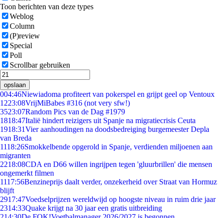
Toon berichten van deze types
Weblog
Column
(P)review
Special
Poll
Scrollbar gebruiken
opslaan
0
04:46
Niewiadoma profiteert van pokerspel en grijpt geel op Ventoux
12
23:08
VrijMiBabes #316 (not very sfw!)
35
23:07
Random Pics van de Dag #1979
18
18:47
Italië hindert reizigers uit Spanje na migratiecrisis Ceuta
19
18:31
Vier aanhoudingen na doodsbedreiging burgemeester Depla
van Breda
11
18:26
Smokkelbende opgerold in Spanje, verdienden miljoenen aan
migranten
22
18:08
CDA en D66 willen ingrijpen tegen 'gluurbrillen' die mensen
ongemerkt filmen
11
17:56
Benzineprijs daalt verder, onzekerheid over Straat van Hormuz
blijft
29
17:47
Voedselprijzen wereldwijd op hoogste niveau in ruim drie jaar
23
14:33
Quake krijgt na 30 jaar een gratis uitbreiding
2
14:30
De FOK!Voetbalmanager 2026/2027 is begonnen