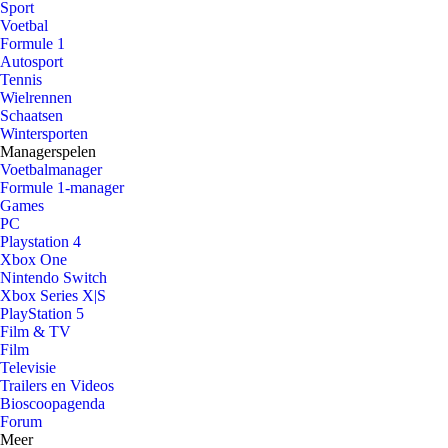
Sport
Voetbal
Formule 1
Autosport
Tennis
Wielrennen
Schaatsen
Wintersporten
Managerspelen
Voetbalmanager
Formule 1-manager
Games
PC
Playstation 4
Xbox One
Nintendo Switch
Xbox Series X|S
PlayStation 5
Film & TV
Film
Televisie
Trailers en Videos
Bioscoopagenda
Forum
Meer