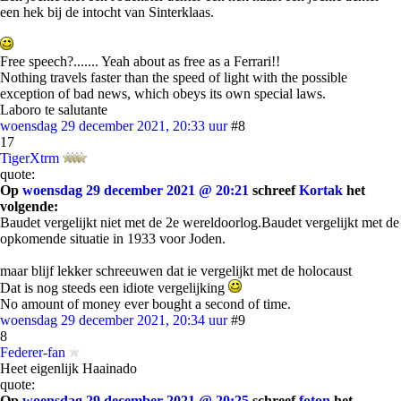
een hek bij de intocht van Sinterklaas.
Free speech?....... Yeah about as free as a Ferrari!!
Nothing travels faster than the speed of light with the possible
exception of bad news, which obeys its own special laws.
Laboro te salutante
woensdag 29 december 2021, 20:33 uur
#8
17
TigerXtrm
quote:
Op
woensdag 29 december 2021 @ 20:21
schreef
Kortak
het
volgende:
Baudet vergelijkt niet met de 2e wereldoorlog.Baudet vergelijkt met de
opkomende situatie in 1933 voor Joden.
maar blijf lekker schreeuwen dat ie vergelijkt met de holocaust
Dat is nog steeds een idiote vergelijking
No amount of money ever bought a second of time.
woensdag 29 december 2021, 20:34 uur
#9
8
Federer-fan
Heet eigenlijk Haainado
quote:
Op
woensdag 29 december 2021 @ 20:25
schreef
foton
het