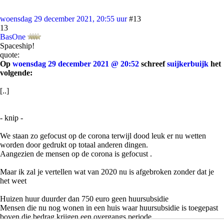
woensdag 29 december 2021, 20:55 uur
#13
13
BasOne
Spaceship!
quote:
Op
woensdag 29 december 2021 @ 20:52
schreef
suijkerbuijk
het
volgende:
[..]
- knip -
We staan zo gefocust op de corona terwijl dood leuk er nu wetten
worden door gedrukt op totaal anderen dingen.
Aangezien de mensen op de corona is gefocust .
Maar ik zal je vertellen wat van 2020 nu is afgebroken zonder dat je
het weet
Huizen huur duurder dan 750 euro geen huursubsidie
Mensen die nu nog wonen in een huis waar huursubsidie is toegepast
boven die bedrag krijgen een overgangs periode .