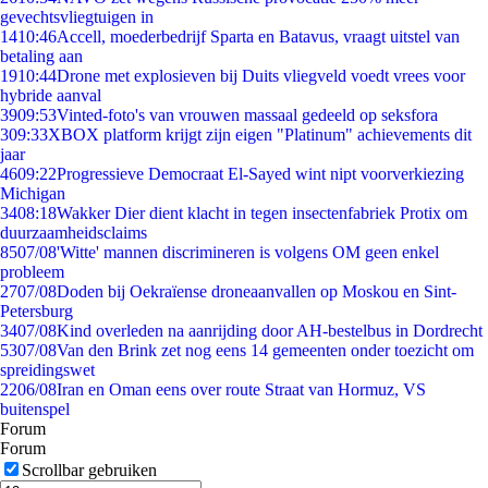
gevechtsvliegtuigen in
14
10:46
Accell, moederbedrijf Sparta en Batavus, vraagt uitstel van
betaling aan
19
10:44
Drone met explosieven bij Duits vliegveld voedt vrees voor
hybride aanval
39
09:53
Vinted-foto's van vrouwen massaal gedeeld op seksfora
3
09:33
XBOX platform krijgt zijn eigen "Platinum" achievements dit
jaar
46
09:22
Progressieve Democraat El-Sayed wint nipt voorverkiezing
Michigan
34
08:18
Wakker Dier dient klacht in tegen insectenfabriek Protix om
duurzaamheidsclaims
85
07/08
'Witte' mannen discrimineren is volgens OM geen enkel
probleem
27
07/08
Doden bij Oekraïense droneaanvallen op Moskou en Sint-
Petersburg
34
07/08
Kind overleden na aanrijding door AH-bestelbus in Dordrecht
53
07/08
Van den Brink zet nog eens 14 gemeenten onder toezicht om
spreidingswet
22
06/08
Iran en Oman eens over route Straat van Hormuz, VS
buitenspel
Forum
Forum
Scrollbar gebruiken