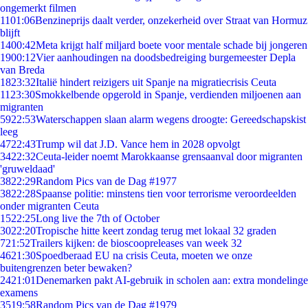
ongemerkt filmen
11
01:06
Benzineprijs daalt verder, onzekerheid over Straat van Hormuz
blijft
14
00:42
Meta krijgt half miljard boete voor mentale schade bij jongeren
19
00:12
Vier aanhoudingen na doodsbedreiging burgemeester Depla
van Breda
18
23:32
Italië hindert reizigers uit Spanje na migratiecrisis Ceuta
11
23:30
Smokkelbende opgerold in Spanje, verdienden miljoenen aan
migranten
59
22:53
Waterschappen slaan alarm wegens droogte: Gereedschapskist
leeg
47
22:43
Trump wil dat J.D. Vance hem in 2028 opvolgt
34
22:32
Ceuta-leider noemt Marokkaanse grensaanval door migranten
'gruweldaad'
38
22:29
Random Pics van de Dag #1977
38
22:28
Spaanse politie: minstens tien voor terrorisme veroordeelden
onder migranten Ceuta
15
22:25
Long live the 7th of October
30
22:20
Tropische hitte keert zondag terug met lokaal 32 graden
7
21:52
Trailers kijken: de bioscoopreleases van week 32
46
21:30
Spoedberaad EU na crisis Ceuta, moeten we onze
buitengrenzen beter bewaken?
24
21:01
Denemarken pakt AI-gebruik in scholen aan: extra mondelinge
examens
35
19:58
Random Pics van de Dag #1979