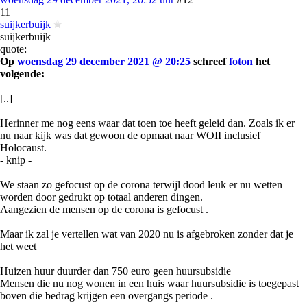
11
suijkerbuijk
suijkerbuijk
quote:
Op
woensdag 29 december 2021 @ 20:25
schreef
foton
het
volgende:
[..]
Herinner me nog eens waar dat toen toe heeft geleid dan. Zoals ik er
nu naar kijk was dat gewoon de opmaat naar WOII inclusief
Holocaust.
- knip -
We staan zo gefocust op de corona terwijl dood leuk er nu wetten
worden door gedrukt op totaal anderen dingen.
Aangezien de mensen op de corona is gefocust .
Maar ik zal je vertellen wat van 2020 nu is afgebroken zonder dat je
het weet
Huizen huur duurder dan 750 euro geen huursubsidie
Mensen die nu nog wonen in een huis waar huursubsidie is toegepast
boven die bedrag krijgen een overgangs periode .