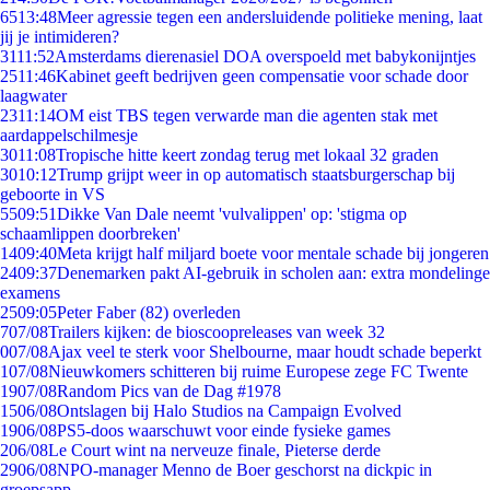
65
13:48
Meer agressie tegen een andersluidende politieke mening, laat
jij je intimideren?
31
11:52
Amsterdams dierenasiel DOA overspoeld met babykonijntjes
25
11:46
Kabinet geeft bedrijven geen compensatie voor schade door
laagwater
23
11:14
OM eist TBS tegen verwarde man die agenten stak met
aardappelschilmesje
30
11:08
Tropische hitte keert zondag terug met lokaal 32 graden
30
10:12
Trump grijpt weer in op automatisch staatsburgerschap bij
geboorte in VS
55
09:51
Dikke Van Dale neemt 'vulvalippen' op: 'stigma op
schaamlippen doorbreken'
14
09:40
Meta krijgt half miljard boete voor mentale schade bij jongeren
24
09:37
Denemarken pakt AI-gebruik in scholen aan: extra mondelinge
examens
25
09:05
Peter Faber (82) overleden
7
07/08
Trailers kijken: de bioscoopreleases van week 32
0
07/08
Ajax veel te sterk voor Shelbourne, maar houdt schade beperkt
1
07/08
Nieuwkomers schitteren bij ruime Europese zege FC Twente
19
07/08
Random Pics van de Dag #1978
15
06/08
Ontslagen bij Halo Studios na Campaign Evolved
19
06/08
PS5-doos waarschuwt voor einde fysieke games
2
06/08
Le Court wint na nerveuze finale, Pieterse derde
29
06/08
NPO-manager Menno de Boer geschorst na dickpic in
groepsapp