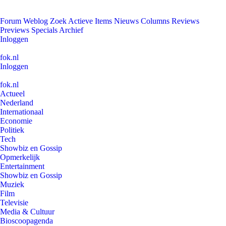
Forum
Weblog
Zoek
Actieve Items
Nieuws
Columns
Reviews
Previews
Specials
Archief
Inloggen
fok.nl
Inloggen
fok.nl
Actueel
Nederland
Internationaal
Economie
Politiek
Tech
Showbiz en Gossip
Opmerkelijk
Entertainment
Showbiz en Gossip
Muziek
Film
Televisie
Media & Cultuur
Bioscoopagenda