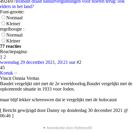
49
24/07
Brabant draait natuurvergunningen voor boeren terug: ook
elders in het land?
Font-grootte:
Normaal
Kleiner
regelhoogte :
Normaal
Kleiner
77 reacties
Reactiepagina:
1
2
woensdag 29 december 2021, 20:21 uur
#2
45
Kortak
Vincit Omnia Veritas
Baudet vergelijkt niet met de 2e wereldoorlog.Baudet vergelijkt met de
opkomende situatie in 1933 voor Joden.
maar blijf lekker schreeuwen dat ie vergelijkt met de holocaust
[ Bericht gewijzigd door Danny op donderdag 30 december 2021 @
06:46 ]
▼ Advertentie door Refinery89