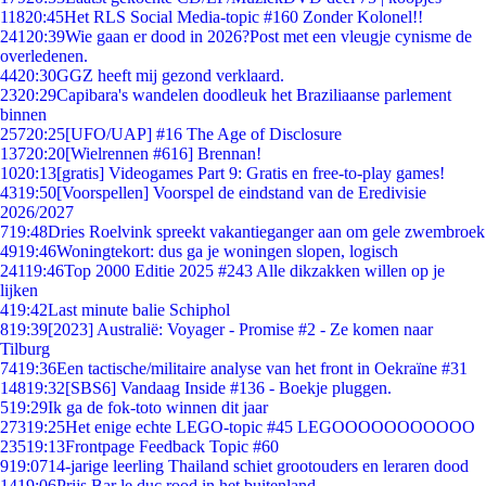
118
20:45
Het RLS Social Media-topic #160 Zonder Kolonel!!
241
20:39
Wie gaan er dood in 2026?Post met een vleugje cynisme de
overledenen.
44
20:30
GGZ heeft mij gezond verklaard.
23
20:29
Capibara's wandelen doodleuk het Braziliaanse parlement
binnen
257
20:25
[UFO/UAP] #16 The Age of Disclosure
137
20:20
[Wielrennen #616] Brennan!
10
20:13
[gratis] Videogames Part 9: Gratis en free-to-play games!
43
19:50
[Voorspellen] Voorspel de eindstand van de Eredivisie
2026/2027
7
19:48
Dries Roelvink spreekt vakantieganger aan om gele zwembroek
49
19:46
Woningtekort: dus ga je woningen slopen, logisch
241
19:46
Top 2000 Editie 2025 #243 Alle dikzakken willen op je
lijken
4
19:42
Last minute balie Schiphol
8
19:39
[2023] Australië: Voyager - Promise #2 - Ze komen naar
Tilburg
74
19:36
Een tactische/militaire analyse van het front in Oekraïne #31
148
19:32
[SBS6] Vandaag Inside #136 - Boekje pluggen.
5
19:29
Ik ga de fok-toto winnen dit jaar
273
19:25
Het enige echte LEGO-topic #45 LEGOOOOOOOOOOO
235
19:13
Frontpage Feedback Topic #60
9
19:07
14-jarige leerling Thailand schiet grootouders en leraren dood
14
19:06
Prijs Bar le duc rood in het buitenland