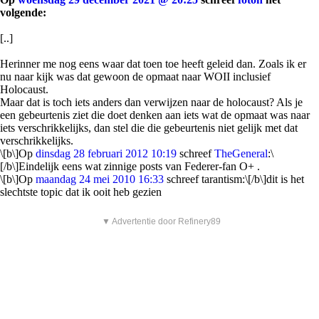
volgende:
[..]
Herinner me nog eens waar dat toen toe heeft geleid dan. Zoals ik er
nu naar kijk was dat gewoon de opmaat naar WOII inclusief
Holocaust.
Maar dat is toch iets anders dan verwijzen naar de holocaust? Als je
een gebeurtenis ziet die doet denken aan iets wat de opmaat was naar
iets verschrikkelijks, dan stel die die gebeurtenis niet gelijk met dat
verschrikkelijks.
\[b\]Op
dinsdag 28 februari 2012 10:19
schreef
TheGeneral
:\
[/b\]Eindelijk eens wat zinnige posts van Federer-fan O+ .
\[b\]Op
maandag 24 mei 2010 16:33
schreef tarantism:\[/b\]dit is het
slechtste topic dat ik ooit heb gezien
▼ Advertentie door Refinery89