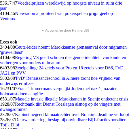
536
17:47
Voedselprijzen wereldwijd op hoogste niveau in ruim drie
jaar
41
04:46
Niewiadoma profiteert van pokerspel en grijpt geel op
Ventoux
▼ Advertentie door Refinery89
Lees ook
34
04/08
Ceuta-leider noemt Marokkaanse grensaanval door migranten
'gruweldaad'
41
04/08
Regering VS geeft scholen die 'genderidentiteit' van kinderen
verbergen voor ouders ultimatum
64
03/08
Zetelpeiling: 24 zetels voor Pro en 18 zetels voor D66, FvD,
JA21 en PVV
58
02/08
'FvD' Renaissanceschool in Almere toont hoe vrijheid van
onderwijs eruit ziet
162
31/07
Frans Timmermans vergelijkt Joden met nazi’s, nazaten
holocaust doen aangifte
65
31/07
Massale invasie illegale Marokkanen in Spanje ontketent crisis
19
28/07
Rechtbank tikt Dienst Toeslagen alsnog op de vingers met
dwangsommen
23
28/07
Kabinet negeert klimaatrechter over Bonaire: deadline verloopt
28
26/07
Deurwaarder legt beslag bij onvindbare Bij1-fractievoorzitter
Tofik Dibi