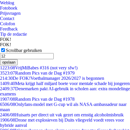
Weblog
Fotoboek
Prijsvragen
Contact
Colofon
Feedback
Tip de redactie
FOK!
FOK!
Scrollbar gebruiken
opslaan
12
23:08
VrijMiBabes #316 (not very sfw!)
35
23:07
Random Pics van de Dag #1979
2
14:30
De FOK!Voetbalmanager 2026/2027 is begonnen
14
09:40
Meta krijgt half miljard boete voor mentale schade bij jongeren
24
09:37
Denemarken pakt AI-gebruik in scholen aan: extra mondelinge
examens
19
07/08
Random Pics van de Dag #1978
65
06/08
Onlyfans-model met G-cup wil als NASA-ambassadeur naar
maan
24
06/08
Huisarts per direct uit vak gezet om ernstig alcoholmisbruik
19
06/08
Drone met explosieven bij Duits vliegveld voedt vrees voor
hybride aanval