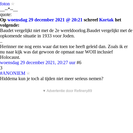
foton
__--*--__
quote:
Op
woensdag 29 december 2021 @ 20:21
schreef
Kortak
het
volgende:
Baudet vergelijkt niet met de 2e wereldoorlog.Baudet vergelijkt met de
opkomende situatie in 1933 voor Joden.
..
Herinner me nog eens waar dat toen toe heeft geleid dan. Zoals ik er
nu naar kijk was dat gewoon de opmaat naar WOII inclusief
Holocaust.
woensdag 29 december 2021, 20:27 uur
#6
3
#ANONIEM
Hiddema kun je toch al tijden niet meer serieus nemen?
▼ Advertentie door Refinery89