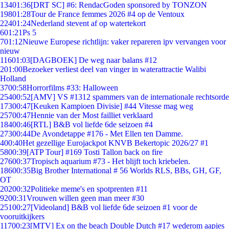
134
01:36
[DRT SC] #6: RendacGoden sponsored by TONZON
198
01:28
Tour de France femmes 2026 #4 op de Ventoux
224
01:24
Nederland stevent af op watertekort
6
01:21
Ps 5
7
01:12
Nieuwe Europese richtlijn: vaker repareren ipv vervangen voor
nieuw
116
01:03
[DAGBOEK] De weg naar balans #12
2
01:00
Bezoeker verliest deel van vinger in waterattractie Walibi
Holland
37
00:58
Horrorfilms #33: Halloween
254
00:52
[AMV] VS #1312 spammers van de internationale rechtsorde
173
00:47
[Keuken Kampioen Divisie] #44 Vitesse mag weg
257
00:47
Hennie van der Most failliet verklaard
184
00:46
[RTL] B&B vol liefde 6de seizoen #4
273
00:44
De Avondetappe #176 - Met Ellen ten Damme.
4
00:40
Het gezellige Eurojackpot KNVB Bekertopic 2026/27 #1
58
00:39
[ATP Tour] #169 Tosti Tallon back on fire
276
00:37
Tropisch aquarium #73 - Het blijft toch kriebelen.
186
00:35
Big Brother International # 56 Worlds RLS, BBs, GH, GF,
OT
202
00:32
Politieke meme's en spotprenten #11
92
00:31
Vrouwen willen geen man meer #30
251
00:27
[Videoland] B&B vol liefde 6de seizoen #1 voor de
vooruitkijkers
117
00:23
[MTV] Ex on the beach Double Dutch #17 wederom aapjes