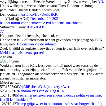
vergelijkingen met de Tweede Wereldoorlog. Zo lezen we bij het
AD.
Het is welletjes geweest, aldus senator Theo Hiddema richting
partijleider Thierry Baudet (Forum voor
Democratie)
https://t.co/Hp7OgfhHKK
— AD.nl (@ADnl)
December 29, 2021
baudet
forum voor democratie
fvd
hiddema
smeekbede
Submitter:
Bron:
Artikel AD
77
Help ons; deel dit item als je het leuk vond
Heb je een leuk of interessant bericht gevonden dat je graag op FOK!
terug ziet?
Tip ons dan via de submit!
Zoek jij altijd de leukste nieuwtjes en kun je daar leuk over schrijven?
Meld je aan als nieuwsposter!
Anakha
Werkt al jaren in de ICT, leest veel, tuft bij mooi weer soms op de
motor en zingt voor zijn plezier. Lurkt op Fok vanaf de beginjaren. In
januari 2019 begonnen als spellchecker en sinds april 2019 ook actief
als nieuwsposter en moderator.
Meest gelezen
57315
23:08
VrijMiBabes #316 (not very sfw!)
52516
23:07
Random Pics van de Dag #1979
1524
13:48
Meer agressie tegen een andersluidende politieke mening,
laat jij je intimideren?
1269
10:12
Trump grijpt weer in op automatisch staatsburgerschap bij