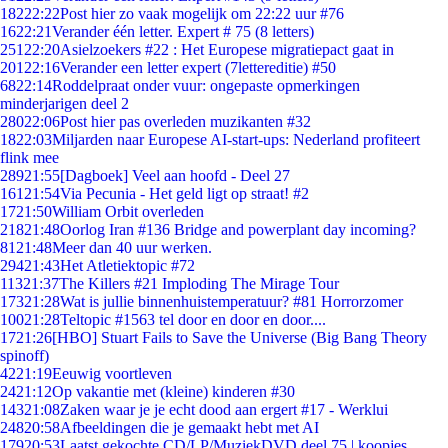
182
22:22
Post hier zo vaak mogelijk om 22:22 uur #76
16
22:21
Verander één letter. Expert # 75 (8 letters)
251
22:20
Asielzoekers #22 : Het Europese migratiepact gaat in
201
22:16
Verander een letter expert (7lettereditie) #50
68
22:14
Roddelpraat onder vuur: ongepaste opmerkingen
minderjarigen deel 2
280
22:06
Post hier pas overleden muzikanten #32
18
22:03
Miljarden naar Europese AI-start-ups: Nederland profiteert
flink mee
289
21:55
[Dagboek] Veel aan hoofd - Deel 27
161
21:54
Via Pecunia - Het geld ligt op straat! #2
17
21:50
William Orbit overleden
218
21:48
Oorlog Iran #136 Bridge and powerplant day incoming?
81
21:48
Meer dan 40 uur werken.
294
21:43
Het Atletiektopic #72
113
21:37
The Killers #21 Imploding The Mirage Tour
173
21:28
Wat is jullie binnenhuistemperatuur? #81 Horrorzomer
100
21:28
Teltopic #1563 tel door en door en door....
17
21:26
[HBO] Stuart Fails to Save the Universe (Big Bang Theory
spinoff)
42
21:19
Eeuwig voortleven
24
21:12
Op vakantie met (kleine) kinderen #30
143
21:08
Zaken waar je je echt dood aan ergert #17 - Werklui
248
20:58
Afbeeldingen die je gemaakt hebt met AI
179
20:53
Laatst gekochte CD/LP/MuziekDVD deel 75 | koopjes