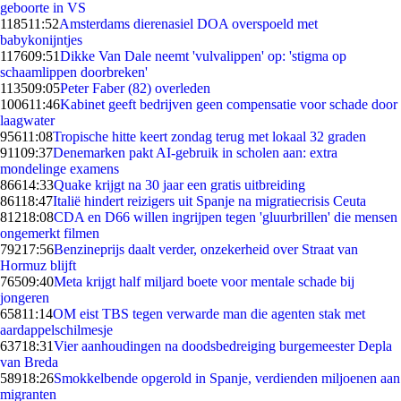
geboorte in VS
1185
11:52
Amsterdams dierenasiel DOA overspoeld met
babykonijntjes
1176
09:51
Dikke Van Dale neemt 'vulvalippen' op: 'stigma op
schaamlippen doorbreken'
1135
09:05
Peter Faber (82) overleden
1006
11:46
Kabinet geeft bedrijven geen compensatie voor schade door
laagwater
956
11:08
Tropische hitte keert zondag terug met lokaal 32 graden
911
09:37
Denemarken pakt AI-gebruik in scholen aan: extra
mondelinge examens
866
14:33
Quake krijgt na 30 jaar een gratis uitbreiding
861
18:47
Italië hindert reizigers uit Spanje na migratiecrisis Ceuta
812
18:08
CDA en D66 willen ingrijpen tegen 'gluurbrillen' die mensen
ongemerkt filmen
792
17:56
Benzineprijs daalt verder, onzekerheid over Straat van
Hormuz blijft
765
09:40
Meta krijgt half miljard boete voor mentale schade bij
jongeren
658
11:14
OM eist TBS tegen verwarde man die agenten stak met
aardappelschilmesje
637
18:31
Vier aanhoudingen na doodsbedreiging burgemeester Depla
van Breda
589
18:26
Smokkelbende opgerold in Spanje, verdienden miljoenen aan
migranten