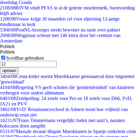
doodslag Gouda
21
08/08
RIVM vindt PFAS in al de geteste moedermelk, borstvoeding
blijft advies
12
08/08
Vrouw krijgt 30 maanden cel voor afpersing 12-jarige
misdienaar in kerk
53
08/08
PostNL-bezorger steekt bewoner na ruzie over pakket
26
08/08
Wegpiraat scheurt met 146 km/u door het centrum van
Amsterdam
Politiek
Politiek
Scrollbar gebruiken
opslaan
34
04/08
Ceuta-leider noemt Marokkaanse grensaanval door migranten
'gruweldaad'
41
04/08
Regering VS geeft scholen die 'genderidentiteit' van kinderen
verbergen voor ouders ultimatum
64
03/08
Zetelpeiling: 24 zetels voor Pro en 18 zetels voor D66, FvD,
JA21 en PVV
58
02/08
'FvD' Renaissanceschool in Almere toont hoe vrijheid van
onderwijs eruit ziet
162
31/07
Frans Timmermans vergelijkt Joden met nazi’s, nazaten
holocaust doen aangifte
65
31/07
Massale invasie illegale Marokkanen in Spanje ontketent crisis
19
28/07
Rechtbank tikt Dienst Toeslagen alsnog op de vingers met