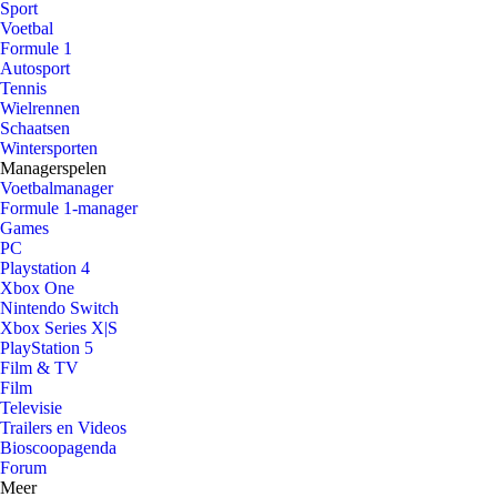
Sport
Voetbal
Formule 1
Autosport
Tennis
Wielrennen
Schaatsen
Wintersporten
Managerspelen
Voetbalmanager
Formule 1-manager
Games
PC
Playstation 4
Xbox One
Nintendo Switch
Xbox Series X|S
PlayStation 5
Film & TV
Film
Televisie
Trailers en Videos
Bioscoopagenda
Forum
Meer