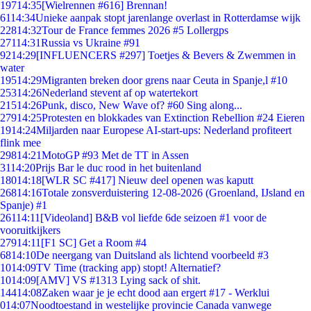
197
14:35
[Wielrennen #616] Brennan!
61
14:34
Unieke aanpak stopt jarenlange overlast in Rotterdamse wijk
228
14:32
Tour de France femmes 2026 #5 Lollergps
271
14:31
Russia vs Ukraine #91
92
14:29
[INFLUENCERS #297] Toetjes & Bevers & Zwemmen in
water
195
14:29
Migranten breken door grens naar Ceuta in Spanje,l #10
253
14:26
Nederland stevent af op watertekort
215
14:26
Punk, disco, New Wave of? #60 Sing along...
279
14:25
Protesten en blokkades van Extinction Rebellion #24 Eieren
19
14:24
Miljarden naar Europese AI-start-ups: Nederland profiteert
flink mee
298
14:21
MotoGP #93 Met de TT in Assen
31
14:20
Prijs Bar le duc rood in het buitenland
180
14:18
[WLR SC #417] Nieuw deel openen was kaputt
268
14:16
Totale zonsverduistering 12-08-2026 (Groenland, IJsland en
Spanje) #1
261
14:11
[Videoland] B&B vol liefde 6de seizoen #1 voor de
vooruitkijkers
279
14:11
[F1 SC] Get a Room #4
68
14:10
De neergang van Duitsland als lichtend voorbeeld #3
10
14:09
TV Time (tracking app) stopt! Alternatief?
10
14:09
[AMV] VS #1313 Lying sack of shit.
144
14:08
Zaken waar je je echt dood aan ergert #17 - Werklui
0
14:07
Noodtoestand in westelijke provincie Canada vanwege