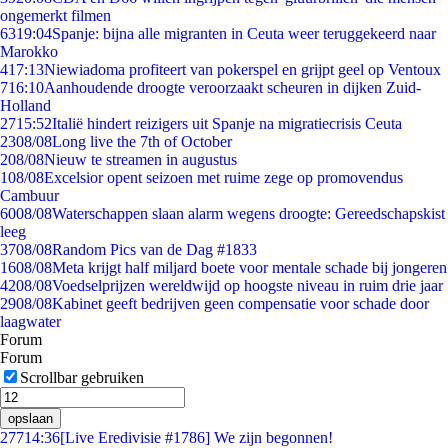
ongemerkt filmen
63
19:04
Spanje: bijna alle migranten in Ceuta weer teruggekeerd naar
Marokko
4
17:13
Niewiadoma profiteert van pokerspel en grijpt geel op Ventoux
7
16:10
Aanhoudende droogte veroorzaakt scheuren in dijken Zuid-
Holland
27
15:52
Italië hindert reizigers uit Spanje na migratiecrisis Ceuta
23
08/08
Long live the 7th of October
2
08/08
Nieuw te streamen in augustus
1
08/08
Excelsior opent seizoen met ruime zege op promovendus
Cambuur
60
08/08
Waterschappen slaan alarm wegens droogte: Gereedschapskist
leeg
37
08/08
Random Pics van de Dag #1833
16
08/08
Meta krijgt half miljard boete voor mentale schade bij jongeren
42
08/08
Voedselprijzen wereldwijd op hoogste niveau in ruim drie jaar
29
08/08
Kabinet geeft bedrijven geen compensatie voor schade door
laagwater
Forum
Forum
Scrollbar gebruiken
opslaan
277
14:36
[Live Eredivisie #1786] We zijn begonnen!