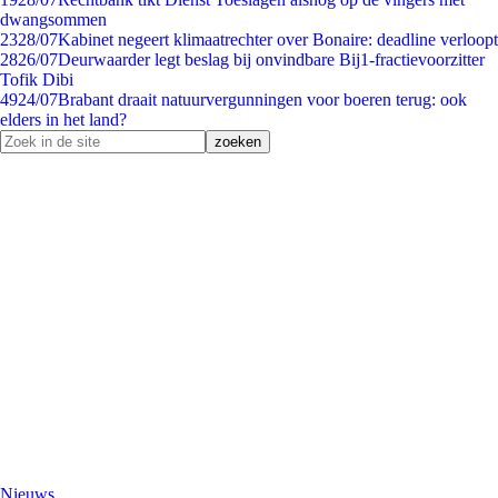
dwangsommen
23
28/07
Kabinet negeert klimaatrechter over Bonaire: deadline verloopt
28
26/07
Deurwaarder legt beslag bij onvindbare Bij1-fractievoorzitter
Tofik Dibi
49
24/07
Brabant draait natuurvergunningen voor boeren terug: ook
elders in het land?
Nieuws