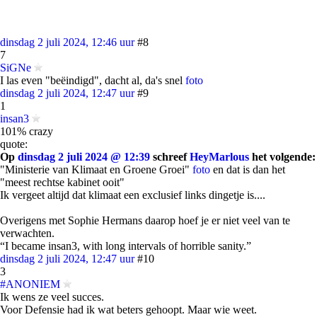
dinsdag 2 juli 2024, 12:46 uur
#8
7
SiGNe
I las even "beëindigd", dacht al, da's snel
foto
dinsdag 2 juli 2024, 12:47 uur
#9
1
insan3
101% crazy
quote:
Op
dinsdag 2 juli 2024 @ 12:39
schreef
HeyMarlous
het volgende:
"Ministerie van Klimaat en Groene Groei"
foto
en dat is dan het
"meest rechtse kabinet ooit"
Ik vergeet altijd dat klimaat een exclusief links dingetje is....
Overigens met Sophie Hermans daarop hoef je er niet veel van te
verwachten.
“I became insan3, with long intervals of horrible sanity.”
dinsdag 2 juli 2024, 12:47 uur
#10
3
#ANONIEM
Ik wens ze veel succes.
Voor Defensie had ik wat beters gehoopt. Maar wie weet.