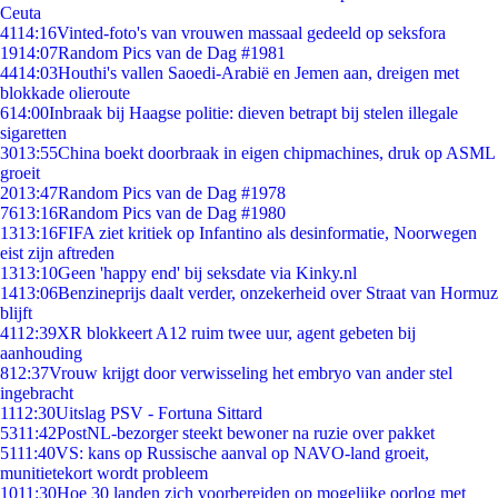
Ceuta
41
14:16
Vinted-foto's van vrouwen massaal gedeeld op seksfora
19
14:07
Random Pics van de Dag #1981
44
14:03
Houthi's vallen Saoedi-Arabië en Jemen aan, dreigen met
blokkade olieroute
6
14:00
Inbraak bij Haagse politie: dieven betrapt bij stelen illegale
sigaretten
30
13:55
China boekt doorbraak in eigen chipmachines, druk op ASML
groeit
20
13:47
Random Pics van de Dag #1978
76
13:16
Random Pics van de Dag #1980
13
13:16
FIFA ziet kritiek op Infantino als desinformatie, Noorwegen
eist zijn aftreden
13
13:10
Geen 'happy end' bij seksdate via Kinky.nl
14
13:06
Benzineprijs daalt verder, onzekerheid over Straat van Hormuz
blijft
41
12:39
XR blokkeert A12 ruim twee uur, agent gebeten bij
aanhouding
8
12:37
Vrouw krijgt door verwisseling het embryo van ander stel
ingebracht
11
12:30
Uitslag PSV - Fortuna Sittard
53
11:42
PostNL-bezorger steekt bewoner na ruzie over pakket
51
11:40
VS: kans op Russische aanval op NAVO-land groeit,
munitietekort wordt probleem
10
11:30
Hoe 30 landen zich voorbereiden op mogelijke oorlog met