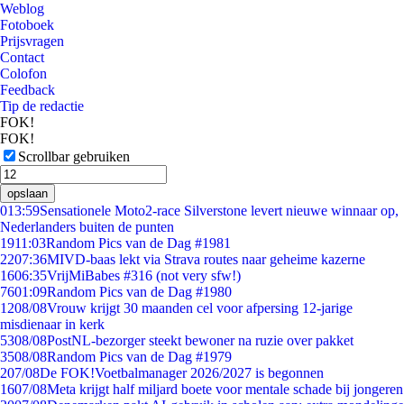
Weblog
Fotoboek
Prijsvragen
Contact
Colofon
Feedback
Tip de redactie
FOK!
FOK!
Scrollbar gebruiken
opslaan
0
13:59
Sensationele Moto2-race Silverstone levert nieuwe winnaar op,
Nederlanders buiten de punten
19
11:03
Random Pics van de Dag #1981
22
07:36
MIVD-baas lekt via Strava routes naar geheime kazerne
16
06:35
VrijMiBabes #316 (not very sfw!)
76
01:09
Random Pics van de Dag #1980
12
08/08
Vrouw krijgt 30 maanden cel voor afpersing 12-jarige
misdienaar in kerk
53
08/08
PostNL-bezorger steekt bewoner na ruzie over pakket
35
08/08
Random Pics van de Dag #1979
2
07/08
De FOK!Voetbalmanager 2026/2027 is begonnen
16
07/08
Meta krijgt half miljard boete voor mentale schade bij jongeren