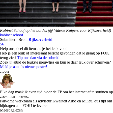
Kabinet Schoof op het bordes (@ Valerie Kuipers voor Rijksoverheid)
kabinet schoof
Submitter:
Bron:
Rijksoverheid
56
Help ons; deel dit item als je het leuk vond
Heb je een leuk of interessant bericht gevonden dat je graag op FOK!
terug ziet?
Tip ons dan via de submit!
Zoek jij altijd de leukste nieuwtjes en kun je daar leuk over schrijven?
Meld je aan als nieuwsposter!
Jippie
Elke dag maak ik even tijd voor de FP om het internet af te struinen op
zoek naar nieuws.
Part-time werkzaam als adviseur Kwaliteit Arbo en Milieu, dus tijd om
bijdragen aan FOK! te leveren.
Meest gelezen