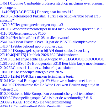
146
11:01
Jonge Cambridge professor stapt op na claims over plagiaat
en leugens
114
10:58
[DAGBOEK] De weg naar balans #12
36
10:57
Defensiepact Pakistan, Turkije en Saudi-Arabië bevat art.5
clausule?
137
10:50
Het grote goedemorgen topic #3
48
10:50
Woordensamenstelspel #1184 met 2 woorden spreken SVP
41
10:50
Dierenlepeltopic #150
40
10:49
Het hele alfabet #108 en 4letterwoord
254
10:48
Oscar Piastri: Over 10 jaar de BESTE allertijden-topic
14
10:41
Petitie behoud npo 5 Soul & Jazz
126
10:41
Koopzegels sparen bij AH duurt straks 2x zo lang
271
10:40
[NET5] Het blok 2026 #32 Blokkendozen
279
10:33
Het enige echte LEGO-topic #45 LEGOOOOOOOOOOO
128
10:26
[SBS6] De Bondgenoten #318 Een klein kusje moet kunnen
2
10:23
LG nas n1t1 - niet zichtbaar bij aansluiten
104
10:19
De landelijke hittegolf van 2026
232
10:12
Het FOK!kers maken teringherrie topic
5
10:11
Centraal Bordspeltopic #9 Waar we schuiven met karton
106
10:02
Telstar-topic #2: De Witte Leeuwen Brullen nog altijd in
Velsen-Zuid!
0
10:00
Extreme hitte Europa kan economische groei tenietdoen'
89
09:32
Voorspellingstopic: Wie is hier de weerkundige? #16
293
09:21
GAE Topic #25 De wederopstanding
43
09:17
[Crowdfunding] #443 Rentestijgingen?