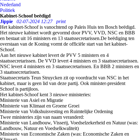
Nederland
Politiek
Kabinet-Schoof beëdigd
Jippie
02-07-2024 12:27
print
Het kabinet-Schoof is vanochtend op Paleis Huis ten Bosch beëdigd.
Het nieuwe kabinet wordt gevormd door PVV, VVD, NSC en BBB
en bestaat uit 16 ministers en 13 staatssecretarissen.De beëdiging ten
overstaan van de Koning vormt de officiële start van het kabinet-
Schoof.
Aan het nieuwe kabinet levert de PVV 5 ministers en 4
staatssecretarissen. De VVD levert 4 ministers en 3 staatssecretarissen.
NSC levert 4 ministers en 3 staatssecretarissen. En BBB 2 ministers en
3 staatssecretarissen.
Staatssecretaris Teun Struycken zit op voordracht van NSC in het
kabinet, maar is geen lid van deze partij. Ook minister-president
Schoof is partijloos.
Het kabinet-Schoof kent 3 nieuwe ministeries:
Ministerie van Asiel en Migratie
Ministerie van Klimaat en Groene Groei
Ministerie van Volkshuisvesting en Ruimtelijke Ordening
Twee ministeries zijn van naam veranderd:
Ministerie van Landbouw, Visserij, Voedselzekerheid en Natuur (was:
Landbouw, Natuur en Voedselkwaliteit)
Ministerie van Economische Zaken (was: Economische Zaken en
Klimaat)