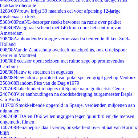
blokkade olieroute
12
08/08
Vrouw krijgt 30 maanden cel voor afpersing 12-jarige
misdienaar in kerk
53
08/08
PostNL-bezorger steekt bewoner na ruzie over pakket
26
08/08
Wegpiraat scheurt met 146 km/u door het centrum van
Amsterdam
7
08/08
Aanhoudende droogte veroorzaakt scheuren in dijken Zuid-
Holland
0
08/08
Van de Zandschulp overleeft matchpoints, ook Griekspoor
verder in Montreal
1
08/08
Excelsior opent seizoen met ruime zege op promovendus
Cambuur
2
08/08
Nieuw te streamen in augustus
4
08/08
Niewiadoma profiteert van pokerspel en grijpt geel op Ventoux
35
08/08
Random Pics van de Dag #1979
27
07/08
Italië hindert reizigers uit Spanje na migratiecrisis Ceuta
24
07/08
Vier aanhoudingen na doodsbedreiging burgemeester Depla
van Breda
11
07/08
Smokkelbende opgerold in Spanje, verdienden miljoenen aan
migranten
39
07/08
CDA en D66 willen ingrijpen tegen 'gluurbrillen' die mensen
ongemerkt filmen
14
07/08
Benzineprijs daalt verder, onzekerheid over Straat van Hormuz
blijft