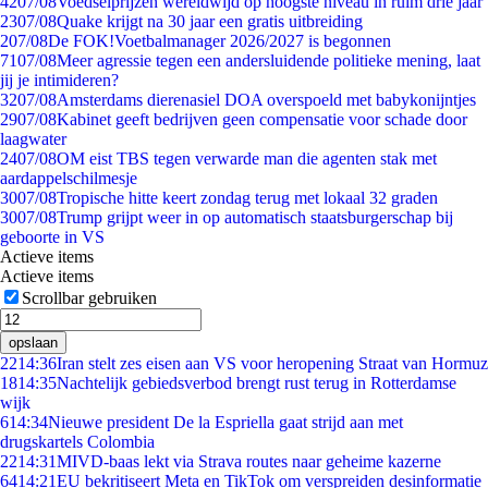
42
07/08
Voedselprijzen wereldwijd op hoogste niveau in ruim drie jaar
23
07/08
Quake krijgt na 30 jaar een gratis uitbreiding
2
07/08
De FOK!Voetbalmanager 2026/2027 is begonnen
71
07/08
Meer agressie tegen een andersluidende politieke mening, laat
jij je intimideren?
32
07/08
Amsterdams dierenasiel DOA overspoeld met babykonijntjes
29
07/08
Kabinet geeft bedrijven geen compensatie voor schade door
laagwater
24
07/08
OM eist TBS tegen verwarde man die agenten stak met
aardappelschilmesje
30
07/08
Tropische hitte keert zondag terug met lokaal 32 graden
30
07/08
Trump grijpt weer in op automatisch staatsburgerschap bij
geboorte in VS
Actieve items
Actieve items
Scrollbar gebruiken
opslaan
22
14:36
Iran stelt zes eisen aan VS voor heropening Straat van Hormuz
18
14:35
Nachtelijk gebiedsverbod brengt rust terug in Rotterdamse
wijk
6
14:34
Nieuwe president De la Espriella gaat strijd aan met
drugskartels Colombia
22
14:31
MIVD-baas lekt via Strava routes naar geheime kazerne
64
14:21
EU bekritiseert Meta en TikTok om verspreiden desinformatie