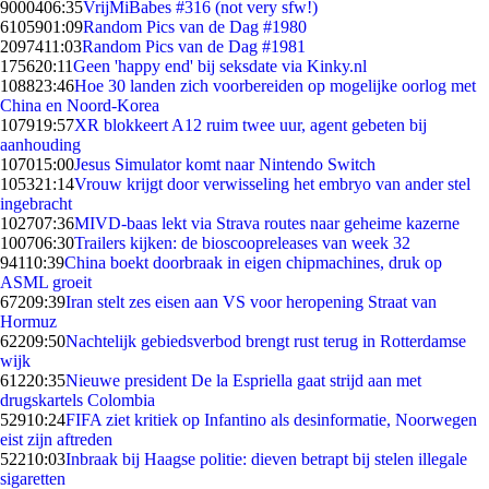
90004
06:35
VrijMiBabes #316 (not very sfw!)
61059
01:09
Random Pics van de Dag #1980
20974
11:03
Random Pics van de Dag #1981
1756
20:11
Geen 'happy end' bij seksdate via Kinky.nl
1088
23:46
Hoe 30 landen zich voorbereiden op mogelijke oorlog met
China en Noord-Korea
1079
19:57
XR blokkeert A12 ruim twee uur, agent gebeten bij
aanhouding
1070
15:00
Jesus Simulator komt naar Nintendo Switch
1053
21:14
Vrouw krijgt door verwisseling het embryo van ander stel
ingebracht
1027
07:36
MIVD-baas lekt via Strava routes naar geheime kazerne
1007
06:30
Trailers kijken: de bioscoopreleases van week 32
941
10:39
China boekt doorbraak in eigen chipmachines, druk op
ASML groeit
672
09:39
Iran stelt zes eisen aan VS voor heropening Straat van
Hormuz
622
09:50
Nachtelijk gebiedsverbod brengt rust terug in Rotterdamse
wijk
612
20:35
Nieuwe president De la Espriella gaat strijd aan met
drugskartels Colombia
529
10:24
FIFA ziet kritiek op Infantino als desinformatie, Noorwegen
eist zijn aftreden
522
10:03
Inbraak bij Haagse politie: dieven betrapt bij stelen illegale
sigaretten