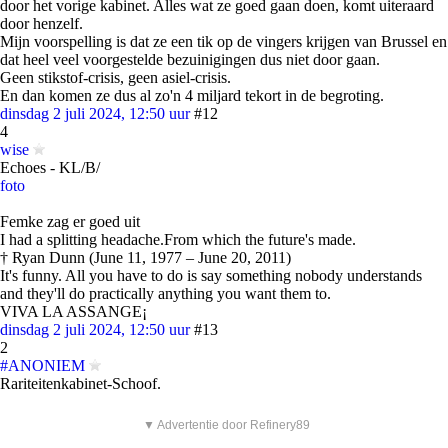
door het vorige kabinet. Alles wat ze goed gaan doen, komt uiteraard
door henzelf.
Mijn voorspelling is dat ze een tik op de vingers krijgen van Brussel en
dat heel veel voorgestelde bezuinigingen dus niet door gaan.
Geen stikstof-crisis, geen asiel-crisis.
En dan komen ze dus al zo'n 4 miljard tekort in de begroting.
dinsdag 2 juli 2024, 12:50 uur
#12
4
wise
Echoes - KL/B/
foto
Femke zag er goed uit
I had a splitting headache.From which the future's made.
† Ryan Dunn (June 11, 1977 – June 20, 2011)
It's funny. All you have to do is say something nobody understands
and they'll do practically anything you want them to.
VIVA LA ASSANGE¡
dinsdag 2 juli 2024, 12:50 uur
#13
2
#ANONIEM
Rariteitenkabinet-Schoof.
▼ Advertentie door Refinery89