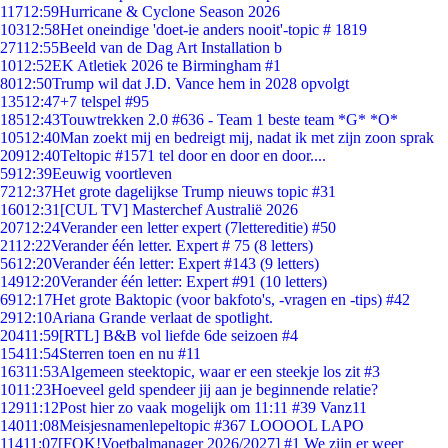
117
12:59
Hurricane & Cyclone Season 2026
103
12:58
Het oneindige 'doet-ie anders nooit'-topic # 1819
271
12:55
Beeld van de Dag Art Installation b
10
12:52
EK Atletiek 2026 te Birmingham #1
80
12:50
Trump wil dat J.D. Vance hem in 2028 opvolgt
135
12:47
+7 telspel #95
185
12:43
Touwtrekken 2.0 #636 - Team 1 beste team *G* *O*
105
12:40
Man zoekt mij en bedreigt mij, nadat ik met zijn zoon sprak
209
12:40
Teltopic #1571 tel door en door en door....
59
12:39
Eeuwig voortleven
72
12:37
Het grote dagelijkse Trump nieuws topic #31
160
12:31
[CUL TV] Masterchef Australië 2026
207
12:24
Verander een letter expert (7lettereditie) #50
21
12:22
Verander één letter. Expert # 75 (8 letters)
56
12:20
Verander één letter: Expert #143 (9 letters)
149
12:20
Verander één letter: Expert #91 (10 letters)
69
12:17
Het grote Baktopic (voor bakfoto's, -vragen en -tips) #42
29
12:10
Ariana Grande verlaat de spotlight.
204
11:59
[RTL] B&B vol liefde 6de seizoen #4
154
11:54
Sterren toen en nu #11
163
11:53
Algemeen steektopic, waar er een steekje los zit #3
10
11:23
Hoeveel geld spendeer jij aan je beginnende relatie?
129
11:12
Post hier zo vaak mogelijk om 11:11 #39 Vanz11
140
11:08
Meisjesnamenlepeltopic #367 LOOOOL LAPO
114
11:07
[FOK!Voetbalmanager 2026/2027] #1 We zijn er weer