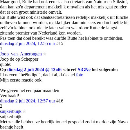
Maar goed, Rutte had ook een staatssectretaris van Natuur en Stikstof,
dan kan zo'n departement makkelijk omvallen als het mis gaat zonder
dat er een groot ministerie omvalt.
En Rutte wist ook dat staatssectretarissen redelijk makkelijk uit functie
ontheven kunnen worden, makkelijker dan ministers en dan hoefde hij
zelf z'n kabinet ook niet te laten vallen waardoor Rutte de langst
zittende premier van Nederland kon worden.
Pas toen dat doel bereikt was durfde Rutte het kabinet te ontbinden.
dinsdag 2 juli 2024, 12:55 uur
#15
1
Joop_van_Amerongen
Joop de op Schepper
quote:
Op
dinsdag 2 juli 2024 @ 12:46
schreef
SiGNe
het volgende:
I las even "beëindigd", dacht al, da's snel
foto
Mijn eerste reactie ook.
We geven het een paar maanden
Verdraaid!
dinsdag 2 juli 2024, 12:57 uur
#16
2
suijkerbuijk
suijkerbuijk
Met ze alle hebben ze heerlijk toneel gespeeld zodat markje zijn Navo
baantje heeft .