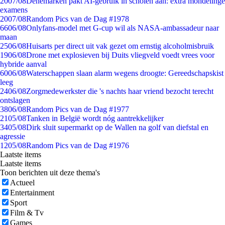
20
07/08
Denemarken pakt AI-gebruik in scholen aan: extra mondelinge
examens
20
07/08
Random Pics van de Dag #1978
66
06/08
Onlyfans-model met G-cup wil als NASA-ambassadeur naar
maan
25
06/08
Huisarts per direct uit vak gezet om ernstig alcoholmisbruik
19
06/08
Drone met explosieven bij Duits vliegveld voedt vrees voor
hybride aanval
60
06/08
Waterschappen slaan alarm wegens droogte: Gereedschapskist
leeg
24
06/08
Zorgmedewerkster die 's nachts haar vriend bezocht terecht
ontslagen
38
06/08
Random Pics van de Dag #1977
21
05/08
Tanken in België wordt nóg aantrekkelijker
34
05/08
Dirk sluit supermarkt op de Wallen na golf van diefstal en
agressie
12
05/08
Random Pics van de Dag #1976
Laatste items
Laatste items
Toon berichten uit deze thema's
Actueel
Entertainment
Sport
Film & Tv
Games