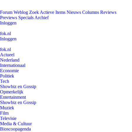
Forum
Weblog
Zoek
Actieve Items
Nieuws
Columns
Reviews
Previews
Specials
Archief
Inloggen
fok.nl
Inloggen
fok.nl
Actueel
Nederland
Internationaal
Economie
Politiek
Tech
Showbiz en Gossip
Opmerkelijk
Entertainment
Showbiz en Gossip
Muziek
Film
Televisie
Media & Cultuur
Bioscoopagenda