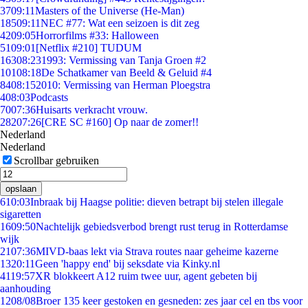
37
09:11
Masters of the Universe (He-Man)
185
09:11
NEC #77: Wat een seizoen is dit zeg
42
09:05
Horrorfilms #33: Halloween
51
09:01
[Netflix #210] TUDUM
163
08:23
1993: Vermissing van Tanja Groen #2
101
08:18
De Schatkamer van Beeld & Geluid #4
84
08:15
2010: Vermissing van Herman Ploegstra
4
08:03
Podcasts
70
07:36
Huisarts verkracht vrouw.
282
07:26
[CRE SC #160] Op naar de zomer!!
Nederland
Nederland
Scrollbar gebruiken
opslaan
6
10:03
Inbraak bij Haagse politie: dieven betrapt bij stelen illegale
sigaretten
16
09:50
Nachtelijk gebiedsverbod brengt rust terug in Rotterdamse
wijk
21
07:36
MIVD-baas lekt via Strava routes naar geheime kazerne
13
20:11
Geen 'happy end' bij seksdate via Kinky.nl
41
19:57
XR blokkeert A12 ruim twee uur, agent gebeten bij
aanhouding
12
08/08
Broer 135 keer gestoken en gesneden: zes jaar cel en tbs voor