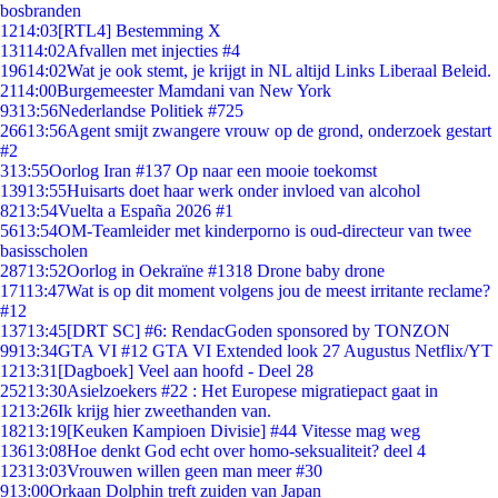
bosbranden
12
14:03
[RTL4] Bestemming X
131
14:02
Afvallen met injecties #4
196
14:02
Wat je ook stemt, je krijgt in NL altijd Links Liberaal Beleid.
21
14:00
Burgemeester Mamdani van New York
93
13:56
Nederlandse Politiek #725
266
13:56
Agent smijt zwangere vrouw op de grond, onderzoek gestart
#2
3
13:55
Oorlog Iran #137 Op naar een mooie toekomst
139
13:55
Huisarts doet haar werk onder invloed van alcohol
82
13:54
Vuelta a España 2026 #1
56
13:54
OM-Teamleider met kinderporno is oud-directeur van twee
basisscholen
287
13:52
Oorlog in Oekraïne #1318 Drone baby drone
171
13:47
Wat is op dit moment volgens jou de meest irritante reclame?
#12
137
13:45
[DRT SC] #6: RendacGoden sponsored by TONZON
99
13:34
GTA VI #12 GTA VI Extended look 27 Augustus Netflix/YT
12
13:31
[Dagboek] Veel aan hoofd - Deel 28
252
13:30
Asielzoekers #22 : Het Europese migratiepact gaat in
12
13:26
Ik krijg hier zweethanden van.
182
13:19
[Keuken Kampioen Divisie] #44 Vitesse mag weg
136
13:08
Hoe denkt God echt over homo-seksualiteit? deel 4
123
13:03
Vrouwen willen geen man meer #30
9
13:00
Orkaan Dolphin treft zuiden van Japan