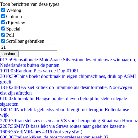
Toon berichten van deze types
Weblog
Column
(P)review
Special
Poll
Scrollbar gebruiken
opslaan
0
13:59
Sensationele Moto2-race Silverstone levert nieuwe winnaar op,
Nederlanders buiten de punten
19
11:03
Random Pics van de Dag #1981
30
10:39
China boekt doorbraak in eigen chipmachines, druk op ASML
groeit
13
10:24
FIFA ziet kritiek op Infantino als desinformatie, Noorwegen
eist zijn aftreden
6
10:03
Inbraak bij Haagse politie: dieven betrapt bij stelen illegale
sigaretten
18
09:50
Nachtelijk gebiedsverbod brengt rust terug in Rotterdamse
wijk
22
09:39
Iran stelt zes eisen aan VS voor heropening Straat van Hormuz
22
07:36
MIVD-baas lekt via Strava routes naar geheime kazerne
16
06:35
VrijMiBabes #316 (not very sfw!)
6
06:30
Trailers kijken: de bioscoopreleases van week 32