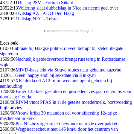
437
22:11
Uitslag PSV - Fortuna Sittard
285
22:13
Vollering slaat dubbelslag in Nice en neemt geel over
283
00:01
Uitslag AZ - ADO Den Haag
278
19:21
Uitslag NEC - Telstar
▼ Advertentie door Refinery89
Lees ook
6
10:03
Inbraak bij Haagse politie: dieven betrapt bij stelen illegale
sigaretten
16
09:50
Nachtelijk gebiedsverbod brengt rust terug in Rotterdamse
wijk
21
07:36
MIVD-baas lekt via Strava routes naar geheime kazerne
13
20:11
Geen 'happy end' bij seksdate via Kinky.nl
41
19:57
XR blokkeert A12 ruim twee uur, agent gebeten bij
aanhouding
12
08/08
Broer 135 keer gestoken en gesneden: zes jaar cel en tbs voor
doodslag Gouda
21
08/08
RIVM vindt PFAS in al de geteste moedermelk, borstvoeding
blijft advies
12
08/08
Vrouw krijgt 30 maanden cel voor afpersing 12-jarige
misdienaar in kerk
53
08/08
PostNL-bezorger steekt bewoner na ruzie over pakket
26
08/08
Wegpiraat scheurt met 146 km/u door het centrum van