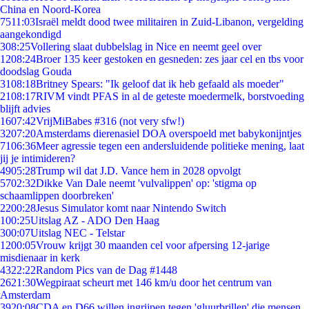
China en Noord-Korea
75
11:03
Israël meldt dood twee militairen in Zuid-Libanon, vergelding
aangekondigd
3
08:25
Vollering slaat dubbelslag in Nice en neemt geel over
12
08:24
Broer 135 keer gestoken en gesneden: zes jaar cel en tbs voor
doodslag Gouda
31
08:18
Britney Spears: "Ik geloof dat ik heb gefaald als moeder"
21
08:17
RIVM vindt PFAS in al de geteste moedermelk, borstvoeding
blijft advies
16
07:42
VrijMiBabes #316 (not very sfw!)
32
07:20
Amsterdams dierenasiel DOA overspoeld met babykonijntjes
71
06:36
Meer agressie tegen een andersluidende politieke mening, laat
jij je intimideren?
49
05:28
Trump wil dat J.D. Vance hem in 2028 opvolgt
57
02:32
Dikke Van Dale neemt 'vulvalippen' op: 'stigma op
schaamlippen doorbreken'
22
00:28
Jesus Simulator komt naar Nintendo Switch
1
00:25
Uitslag AZ - ADO Den Haag
3
00:07
Uitslag NEC - Telstar
12
00:05
Vrouw krijgt 30 maanden cel voor afpersing 12-jarige
misdienaar in kerk
43
22:22
Random Pics van de Dag #1448
26
21:30
Wegpiraat scheurt met 146 km/u door het centrum van
Amsterdam
39
20:08
CDA en D66 willen ingrijpen tegen 'gluurbrillen' die mensen