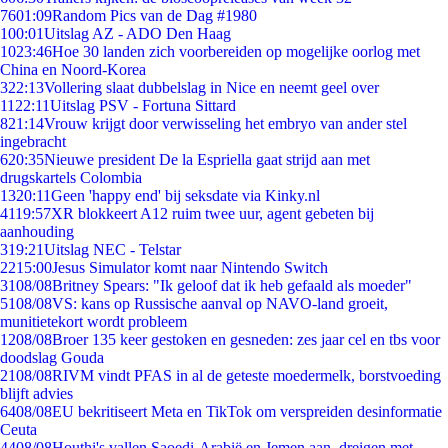
76
01:09
Random Pics van de Dag #1980
1
00:01
Uitslag AZ - ADO Den Haag
10
23:46
Hoe 30 landen zich voorbereiden op mogelijke oorlog met
China en Noord-Korea
3
22:13
Vollering slaat dubbelslag in Nice en neemt geel over
11
22:11
Uitslag PSV - Fortuna Sittard
8
21:14
Vrouw krijgt door verwisseling het embryo van ander stel
ingebracht
6
20:35
Nieuwe president De la Espriella gaat strijd aan met
drugskartels Colombia
13
20:11
Geen 'happy end' bij seksdate via Kinky.nl
41
19:57
XR blokkeert A12 ruim twee uur, agent gebeten bij
aanhouding
3
19:21
Uitslag NEC - Telstar
22
15:00
Jesus Simulator komt naar Nintendo Switch
31
08/08
Britney Spears: "Ik geloof dat ik heb gefaald als moeder"
51
08/08
VS: kans op Russische aanval op NAVO-land groeit,
munitietekort wordt probleem
12
08/08
Broer 135 keer gestoken en gesneden: zes jaar cel en tbs voor
doodslag Gouda
21
08/08
RIVM vindt PFAS in al de geteste moedermelk, borstvoeding
blijft advies
64
08/08
EU bekritiseert Meta en TikTok om verspreiden desinformatie
Ceuta
44
08/08
Houthi's vallen Saoedi-Arabië en Jemen aan, dreigen met