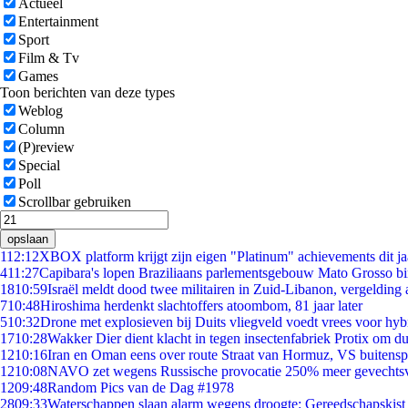
Actueel
Entertainment
Sport
Film & Tv
Games
Toon berichten van deze types
Weblog
Column
(P)review
Special
Poll
Scrollbar gebruiken
opslaan
1
12:12
XBOX platform krijgt zijn eigen "Platinum" achievements dit ja
4
11:27
Capibara's lopen Braziliaans parlementsgebouw Mato Grosso b
18
10:59
Israël meldt dood twee militairen in Zuid-Libanon, vergeldin
7
10:48
Hiroshima herdenkt slachtoffers atoombom, 81 jaar later
5
10:32
Drone met explosieven bij Duits vliegveld voedt vrees voor hyb
17
10:28
Wakker Dier dient klacht in tegen insectenfabriek Protix om 
12
10:16
Iran en Oman eens over route Straat van Hormuz, VS buitensp
12
10:08
NAVO zet wegens Russische provocatie 250% meer gevechtsvl
12
09:48
Random Pics van de Dag #1978
28
09:33
Waterschappen slaan alarm wegens droogte: Gereedschapskist