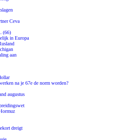
tslagen
rtner Ceva
. (66)
lijk in Europa
Rusland
ichigan
aling aan
ollar
 werken na je 67e de norm worden?
and augustus
preidingswet
n Hormuz
ekort dreigt
ssie