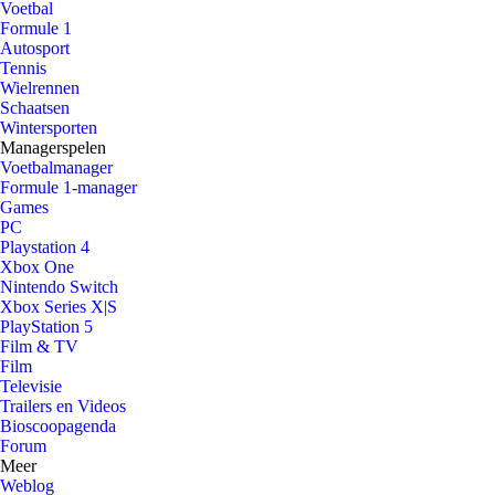
Voetbal
Formule 1
Autosport
Tennis
Wielrennen
Schaatsen
Wintersporten
Managerspelen
Voetbalmanager
Formule 1-manager
Games
PC
Playstation 4
Xbox One
Nintendo Switch
Xbox Series X|S
PlayStation 5
Film & TV
Film
Televisie
Trailers en Videos
Bioscoopagenda
Forum
Meer
Weblog