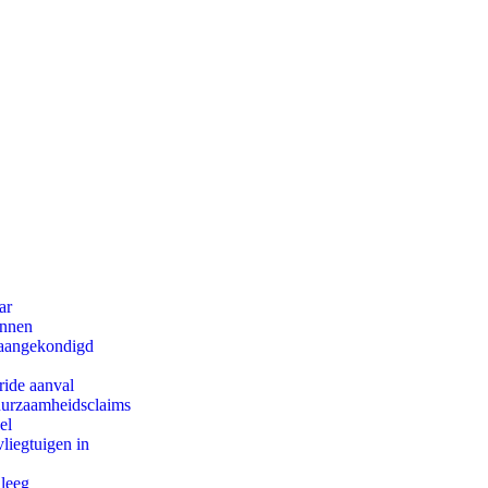
ar
innen
g aangekondigd
ride aanval
duurzaamheidsclaims
el
iegtuigen in
 leeg