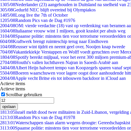
13
05/08
Nederlander (23) aangehouden in Duitsland na snelheid van 
3
05/08
Gedurfd NEC blijft overeind bij Olympiakos
14
05/08
Long live the 7th of October
12
05/08
Random Pics van de Dag #1976
20
04/08
OM: vierde verdachte (18) vast op verdenking van beramen aa
16
04/08
Italiaanse vrouw wint 1 miljoen, gooit kraslot per abuis weg
31
04/08
Spaanse politie: minstens tien voor terrorisme veroordeelden 
6
04/08
Kraftwerk brengt ruimteschip terug naar Eindhoven
1
04/08
Reusser wint tijdrit en neemt geel over, Nooijen knap tweede
7
04/08
Vakantiekiekje Verstappen en Wolff voedt geruchten over Merc
18
04/08
Spotify bereikt mijlpaal, voor het eerst 300 miljoen premium-
27
04/08
Houthi's vallen luchthaven Najran in Saoedi-Arabië aan
34
04/08
Albert Heijn halveert tempo van Koopzegels sparen vanaf sep
55
04/08
Boeren waarschuwen voor lagere oogst door aanhoudende hitt
20
04/08
Apple vecht Britse eis tot inbouwen backdoor in iCloud aan
Actieve items
Actieve items
Scrollbar gebruiken
opslaan
18
13:05
Israël meldt dood twee militairen in Zuid-Libanon, vergeldin
12
13:03
Random Pics van de Dag #1978
28
13:01
Waterschappen slaan alarm wegens droogte: Gereedschapskist
31
13:00
Spaanse politie: minstens tien voor terrorisme veroordeelden 