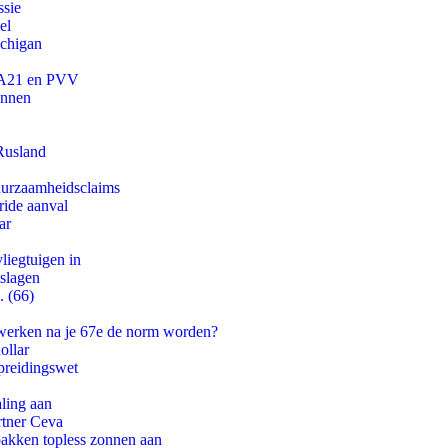
ssie
el
ichigan
 JA21 en PVV
innen
Rusland
duurzaamheidsclaims
ride aanval
ar
iegtuigen in
tslagen
. (66)
 werken na je 67e de norm worden?
ollar
preidingswet
aling aan
rtner Ceva
pakken topless zonnen aan