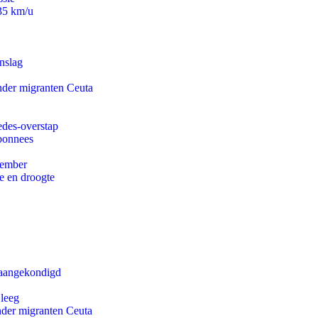
235 km/u
nslag
onder migranten Ceuta
edes-overstap
abonnees
tember
e en droogte
g aangekondigd
 leeg
onder migranten Ceuta