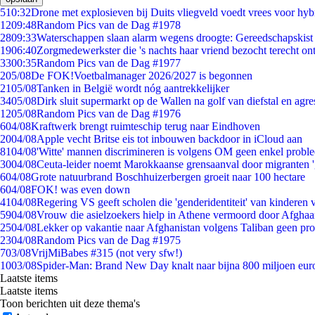
5
10:32
Drone met explosieven bij Duits vliegveld voedt vrees voor hyb
12
09:48
Random Pics van de Dag #1978
28
09:33
Waterschappen slaan alarm wegens droogte: Gereedschapskist
19
06:40
Zorgmedewerkster die 's nachts haar vriend bezocht terecht on
33
00:35
Random Pics van de Dag #1977
2
05/08
De FOK!Voetbalmanager 2026/2027 is begonnen
21
05/08
Tanken in België wordt nóg aantrekkelijker
34
05/08
Dirk sluit supermarkt op de Wallen na golf van diefstal en agre
12
05/08
Random Pics van de Dag #1976
6
04/08
Kraftwerk brengt ruimteschip terug naar Eindhoven
20
04/08
Apple vecht Britse eis tot inbouwen backdoor in iCloud aan
81
04/08
'Witte' mannen discrimineren is volgens OM geen enkel probl
30
04/08
Ceuta-leider noemt Marokkaanse grensaanval door migranten 
6
04/08
Grote natuurbrand Boschhuizerbergen groeit naar 100 hectare
6
04/08
FOK! was even down
41
04/08
Regering VS geeft scholen die 'genderidentiteit' van kinderen
59
04/08
Vrouw die asielzoekers hielp in Athene vermoord door Afghaa
25
04/08
Lekker op vakantie naar Afghanistan volgens Taliban geen pr
23
04/08
Random Pics van de Dag #1975
7
03/08
VrijMiBabes #315 (not very sfw!)
10
03/08
Spider-Man: Brand New Day knalt naar bijna 800 miljoen eur
Laatste items
Laatste items
Toon berichten uit deze thema's