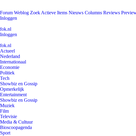
Forum
Weblog
Zoek
Actieve Items
Nieuws
Columns
Reviews
Previe
Inloggen
fok.nl
Inloggen
fok.nl
Actueel
Nederland
Internationaal
Economie
Politiek
Tech
Showbiz en Gossip
Opmerkelijk
Entertainment
Showbiz en Gossip
Muziek
Film
Televisie
Media & Cultuur
Bioscoopagenda
Sport