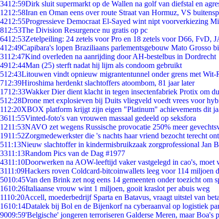
34
12:59
Dirk sluit supermarkt op de Wallen na golf van diefstal en agre
12
12:58
Iran en Oman eens over route Straat van Hormuz, VS buitensp
42
12:55
Progressieve Democraat El-Sayed wint nipt voorverkiezing M
8
12:53
The Division Resurgence nu gratis op pc
64
12:53
Zetelpeiling: 24 zetels voor Pro en 18 zetels voor D66, FvD,
4
12:49
Capibara's lopen Braziliaans parlementsgebouw Mato Grosso b
31
12:47
Kind overleden na aanrijding door AH-bestelbus in Dordrecht
49
12:44
Man (25) sterft nadat hij lijm als condoom gebruikt
5
12:43
Litouwen vindt opnieuw migrantentunnel onder grens met Wit-
7
12:39
Hiroshima herdenkt slachtoffers atoombom, 81 jaar later
17
12:33
Wakker Dier dient klacht in tegen insectenfabriek Protix om 
5
12:28
Drone met explosieven bij Duits vliegveld voedt vrees voor hyb
1
12:20
XBOX platform krijgt zijn eigen "Platinum" achievements dit ja
36
11:55
Vinted-foto's van vrouwen massaal gedeeld op seksfora
12
11:53
NAVO zet wegens Russische provocatie 250% meer gevechtsvl
19
11:52
Zorgmedewerkster die 's nachts haar vriend bezocht terecht on
5
11:13
Nieuw slachtoffer in kindermisbruikzaak zorgprofessional Jan B
33
11:13
Random Pics van de Dag #1977
43
11:10
Doorwerken na AOW-leeftijd vaker vastgelegd in cao's, moet
31
11:09
Hackers roven Coldcard-bitcoinwallets leeg voor 114 miljoen d
50
10:45
Van den Brink zet nog eens 14 gemeenten onder toezicht om s
16
10:26
Italiaanse vrouw wint 1 miljoen, gooit kraslot per abuis weg
11
10:20
Accell, moederbedrijf Sparta en Batavus, vraagt uitstel van bet
16
10:14
Datalek bij Bol en de Bijenkorf na cyberaanval op logistiek pa
90
09:59
'Belgische' jongeren terroriseren Galderse Meren, maar Boa's 