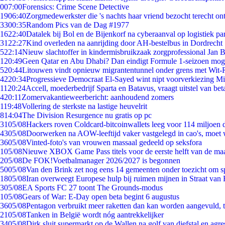
0
07:00
Forensics: Crime Scene Detective
19
06:40
Zorgmedewerkster die 's nachts haar vriend bezocht terecht on
33
00:35
Random Pics van de Dag #1977
16
22:40
Datalek bij Bol en de Bijenkorf na cyberaanval op logistiek pa
31
22:27
Kind overleden na aanrijding door AH-bestelbus in Dordrecht
5
22:14
Nieuw slachtoffer in kindermisbruikzaak zorgprofessional Jan B
1
20:49
Geen Qatar en Abu Dhabi? Dan eindigt Formule 1-seizoen moge
5
20:44
Litouwen vindt opnieuw migrantentunnel onder grens met Wit-
42
20:34
Progressieve Democraat El-Sayed wint nipt voorverkiezing M
11
20:24
Accell, moederbedrijf Sparta en Batavus, vraagt uitstel van bet
4
20:11
Zomervakantieweerbericht: aanhoudend zomers
1
19:48
Vollering de sterkste na lastige heuvelrit
8
14:04
The Division Resurgence nu gratis op pc
31
05/08
Hackers roven Coldcard-bitcoinwallets leeg voor 114 miljoen d
43
05/08
Doorwerken na AOW-leeftijd vaker vastgelegd in cao's, moet
36
05/08
Vinted-foto's van vrouwen massaal gedeeld op seksfora
1
05/08
Nieuwe XBOX Game Pass titels voor de eerste helft van de ma
2
05/08
De FOK!Voetbalmanager 2026/2027 is begonnen
50
05/08
Van den Brink zet nog eens 14 gemeenten onder toezicht om s
18
05/08
Iran overweegt Europese hulp bij ruimen mijnen in Straat va
3
05/08
EA Sports FC 27 toont The Grounds-modus
1
05/08
Gears of War: E-Day open beta begint 6 augustus
36
05/08
Pentagon verbruikt meer raketten dan kan worden aangevuld, t
21
05/08
Tanken in België wordt nóg aantrekkelijker
34
05/08
Dirk sluit supermarkt op de Wallen na golf van diefstal en agre