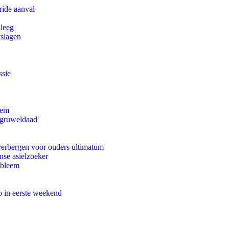
ride aanval
 leeg
tslagen
ssie
eem
'gruweldaad'
 verbergen voor ouders ultimatum
nse asielzoeker
obleem
o in eerste weekend