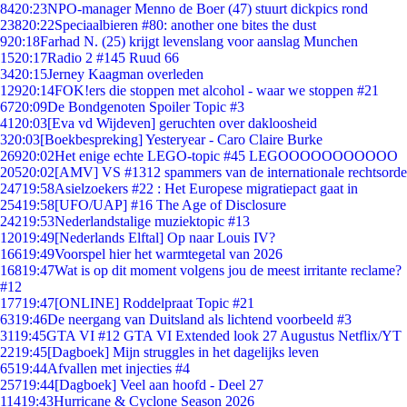
84
20:23
NPO-manager Menno de Boer (47) stuurt dickpics rond
238
20:22
Speciaalbieren #80: another one bites the dust
9
20:18
Farhad N. (25) krijgt levenslang voor aanslag Munchen
15
20:17
Radio 2 #145 Ruud 66
34
20:15
Jerney Kaagman overleden
129
20:14
FOK!ers die stoppen met alcohol - waar we stoppen #21
67
20:09
De Bondgenoten Spoiler Topic #3
41
20:03
[Eva vd Wijdeven] geruchten over dakloosheid
3
20:03
[Boekbespreking] Yesteryear - Caro Claire Burke
269
20:02
Het enige echte LEGO-topic #45 LEGOOOOOOOOOOO
205
20:02
[AMV] VS #1312 spammers van de internationale rechtsorde
247
19:58
Asielzoekers #22 : Het Europese migratiepact gaat in
254
19:58
[UFO/UAP] #16 The Age of Disclosure
242
19:53
Nederlandstalige muziektopic #13
120
19:49
[Nederlands Elftal] Op naar Louis IV?
166
19:49
Voorspel hier het warmtegetal van 2026
168
19:47
Wat is op dit moment volgens jou de meest irritante reclame?
#12
177
19:47
[ONLINE] Roddelpraat Topic #21
63
19:46
De neergang van Duitsland als lichtend voorbeeld #3
31
19:45
GTA VI #12 GTA VI Extended look 27 Augustus Netflix/YT
22
19:45
[Dagboek] Mijn struggles in het dagelijks leven
65
19:44
Afvallen met injecties #4
257
19:44
[Dagboek] Veel aan hoofd - Deel 27
114
19:43
Hurricane & Cyclone Season 2026