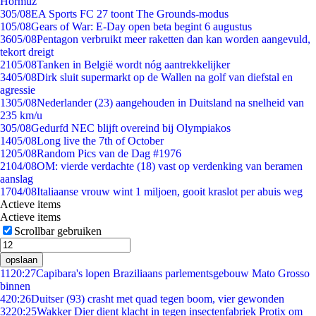
Hormuz
3
05/08
EA Sports FC 27 toont The Grounds-modus
1
05/08
Gears of War: E-Day open beta begint 6 augustus
36
05/08
Pentagon verbruikt meer raketten dan kan worden aangevuld,
tekort dreigt
21
05/08
Tanken in België wordt nóg aantrekkelijker
34
05/08
Dirk sluit supermarkt op de Wallen na golf van diefstal en
agressie
13
05/08
Nederlander (23) aangehouden in Duitsland na snelheid van
235 km/u
3
05/08
Gedurfd NEC blijft overeind bij Olympiakos
14
05/08
Long live the 7th of October
12
05/08
Random Pics van de Dag #1976
21
04/08
OM: vierde verdachte (18) vast op verdenking van beramen
aanslag
17
04/08
Italiaanse vrouw wint 1 miljoen, gooit kraslot per abuis weg
Actieve items
Actieve items
Scrollbar gebruiken
opslaan
11
20:27
Capibara's lopen Braziliaans parlementsgebouw Mato Grosso
binnen
4
20:26
Duitser (93) crasht met quad tegen boom, vier gewonden
32
20:25
Wakker Dier dient klacht in tegen insectenfabriek Protix om