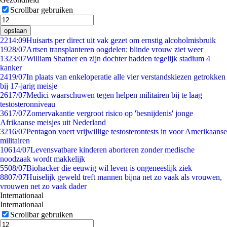
Scrollbar gebruiken
opslaan
22
14:09
Huisarts per direct uit vak gezet om ernstig alcoholmisbruik
19
28/07
Artsen transplanteren oogdelen: blinde vrouw ziet weer
13
23/07
William Shatner en zijn dochter hadden tegelijk stadium 4
kanker
24
19/07
In plaats van enkeloperatie alle vier verstandskiezen getrokken
bij 17-jarig meisje
26
17/07
Medici waarschuwen tegen helpen militairen bij te laag
testosteronniveau
36
17/07
Zomervakantie vergroot risico op 'besnijdenis' jonge
Afrikaanse meisjes uit Nederland
32
16/07
Pentagon voert vrijwillige testosterontests in voor Amerikaanse
militairen
106
14/07
Levensvatbare kinderen aborteren zonder medische
noodzaak wordt makkelijk
55
08/07
Biohacker die eeuwig wil leven is ongeneeslijk ziek
88
07/07
Huiselijk geweld treft mannen bijna net zo vaak als vrouwen,
vrouwen net zo vaak dader
Internationaal
Internationaal
Scrollbar gebruiken