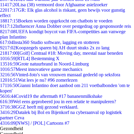
114
17:20
Lisa (38) vermoord door Afghaanse asielzoeker
220
17:17
GR: Elk glas alcohol is riskant, geen bewijs voor gunstig
effect
188
17:15
Boeken worden opgekocht om chatbots te voeden
91
17:12
Influencer Anna Dobber over pestgedrag op gesponsorde reis
82
17:08
UEFA kondigt boycot van FIFA-competities aan vanwege
plan Infantino
6
17:04
Insta360 Studio software, lagging en stotteren
92
17:02
Koopzegels sparen bij AH duurt straks 2x zo lang
218
17:00
[Golf] Centraal #18: Moving day, meestal naar beneden
10
16:59
[RTL4] Bestemming X
135
16:59
Grote natuurbrand in Noord-Limburg
10
16:57
Meest innovatieve game mechanics
32
16:56
Vinted-foto's van vrouwen massaal gedeeld op seksfora
120
16:51
Wat lees je nu? #96 zomerlezen
171
16:50
Gianni Infantino doet aanbod om 211 voetbalbonden 'om te
kopen'
56
16:44
Covid19 the aftermath #17 bananenmilkshake
6
16:39
Wel eens geprobeerd jou in een relatie te manipuleren?
37
16:38
GGZ heeft mij gezond verklaard.
34
16:29
Datalek bij Bol en Bijenkorf na cyberaanval op logistiek
partner Ceva
43
16:09
[NWS] / [POL] Cartoons #7
Gezondheid
Gezondheid