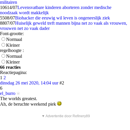
militairen
106
14/07
Levensvatbare kinderen aborteren zonder medische
noodzaak wordt makkelijk
55
08/07
Biohacker die eeuwig wil leven is ongeneeslijk ziek
88
07/07
Huiselijk geweld treft mannen bijna net zo vaak als vrouwen,
vrouwen net zo vaak dader
Font-grootte:
Normaal
Kleiner
regelhoogte :
Normaal
Kleiner
66 reacties
Reactiepagina:
1
2
dinsdag 26 mei 2020, 14:04 uur
#2
6
el_burro
The worlds greatest.
Ah, de beruchte weekend piek
▼ Advertentie door Refinery89