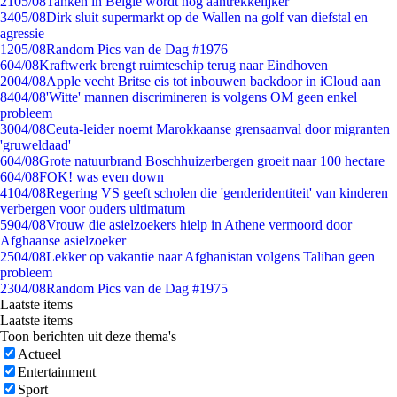
21
05/08
Tanken in België wordt nóg aantrekkelijker
34
05/08
Dirk sluit supermarkt op de Wallen na golf van diefstal en
agressie
12
05/08
Random Pics van de Dag #1976
6
04/08
Kraftwerk brengt ruimteschip terug naar Eindhoven
20
04/08
Apple vecht Britse eis tot inbouwen backdoor in iCloud aan
84
04/08
'Witte' mannen discrimineren is volgens OM geen enkel
probleem
30
04/08
Ceuta-leider noemt Marokkaanse grensaanval door migranten
'gruweldaad'
6
04/08
Grote natuurbrand Boschhuizerbergen groeit naar 100 hectare
6
04/08
FOK! was even down
41
04/08
Regering VS geeft scholen die 'genderidentiteit' van kinderen
verbergen voor ouders ultimatum
59
04/08
Vrouw die asielzoekers hielp in Athene vermoord door
Afghaanse asielzoeker
25
04/08
Lekker op vakantie naar Afghanistan volgens Taliban geen
probleem
23
04/08
Random Pics van de Dag #1975
Laatste items
Laatste items
Toon berichten uit deze thema's
Actueel
Entertainment
Sport