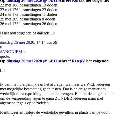
Op
dinsdag 26 mei 2020 @ 14:12
schreef
Kortak
het volgende:
22 mei 188 besmettingen 13 doden
23 mei 176 besmettingen 23 doden
24 mei 172 besmettingen 11 doden
25 mei 209 besmettingen 8 doden
26 mei 133 besmettingen 26 doden
Is het nou stijgende of dalende...?
Ja.
dinsdag 26 mei 2020, 14:14 uur
#9
0
#ANONIEM
quote:
Op
dinsdag 26 mei 2020 @ 14:11
schreef
RetepV
het volgende:
[..]
Ik ben me nu eigenlijk aan het afvragen wanneer we WEL iedereen
met mogelijke besmetting gaan testen. Dat is de enige manier om
werkelijk de verspreiding in kaart te brengen. En ook de enige manier
om de verspreiding tegen te gaan ZONDER iedereen maar met
algemene regels op te zadelen.
Identificeer en isoleer de werkelijke gevallen, in plaats van gewoon