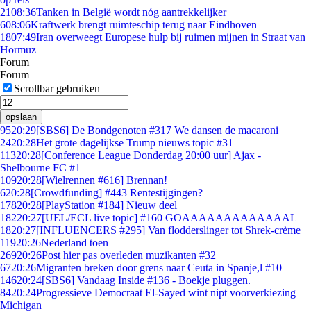
21
08:36
Tanken in België wordt nóg aantrekkelijker
6
08:06
Kraftwerk brengt ruimteschip terug naar Eindhoven
18
07:49
Iran overweegt Europese hulp bij ruimen mijnen in Straat van
Hormuz
Forum
Forum
Scrollbar gebruiken
opslaan
95
20:29
[SBS6] De Bondgenoten #317 We dansen de macaroni
24
20:28
Het grote dagelijkse Trump nieuws topic #31
113
20:28
[Conference League Donderdag 20:00 uur] Ajax -
Shelbourne FC #1
109
20:28
[Wielrennen #616] Brennan!
6
20:28
[Crowdfunding] #443 Rentestijgingen?
178
20:28
[PlayStation #184] Nieuw deel
182
20:27
[UEL/ECL live topic] #160 GOAAAAAAAAAAAAAL
18
20:27
[INFLUENCERS #295] Van flodderslinger tot Shrek-crème
119
20:26
Nederland toen
269
20:26
Post hier pas overleden muzikanten #32
67
20:26
Migranten breken door grens naar Ceuta in Spanje,l #10
146
20:24
[SBS6] Vandaag Inside #136 - Boekje pluggen.
84
20:24
Progressieve Democraat El-Sayed wint nipt voorverkiezing
Michigan