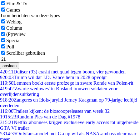
Film & Tv
Games
Toon berichten van deze types
Weblog
Column
(P)review
Special
Poll
Scrollbar gebruiken
opslaan
4
20:11
Duitser (93) crasht met quad tegen boom, vier gewonden
9
20:03
Trump wil dat J.D. Vance hem in 2028 opvolgt
1
19:50
Lemmen boekt eerste profzege in zware Ronde van Polen-rit
4
19:42
'Zwarte weduwes' in Rusland trouwen soldaten voor
overlijdensuitkering
9
18:20
Zangeres en Idols-jurylid Jerney Kaagman op 79-jarige leeftijd
overleden
1
16:00
Trailers kijken: de bioscoopreleases van week 32
19
15:23
Random Pics van de Dag #1978
3
15:21
Netflix-abonnees krijgen exclusieve early access tot uitgebreide
GTA VI trailer
53
14:35
Onlyfans-model met G-cup wil als NASA-ambassadeur naar
maan