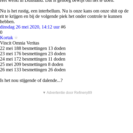
Het werkt in Duitsland. Dat is genoeg bewijs om het te doen.
Nu is het rustig, een interbellum. Nu is onze kans om onze shit op de
rit te krijgen en bij de volgende piek het onder controle te kunnen
hebben.
dinsdag 26 mei 2020, 14:12 uur
#6
0
Kortak
Vincit Omnia Veritas
22 mei 188 besmettingen 13 doden
23 mei 176 besmettingen 23 doden
24 mei 172 besmettingen 11 doden
25 mei 209 besmettingen 8 doden
26 mei 133 besmettingen 26 doden
Is het nou stijgende of dalende...?
▼ Advertentie door Refinery89