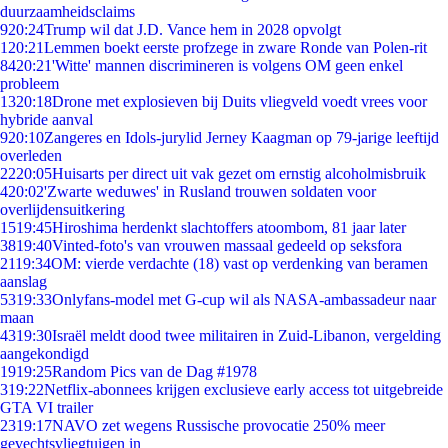
duurzaamheidsclaims
9
20:24
Trump wil dat J.D. Vance hem in 2028 opvolgt
1
20:21
Lemmen boekt eerste profzege in zware Ronde van Polen-rit
84
20:21
'Witte' mannen discrimineren is volgens OM geen enkel
probleem
13
20:18
Drone met explosieven bij Duits vliegveld voedt vrees voor
hybride aanval
9
20:10
Zangeres en Idols-jurylid Jerney Kaagman op 79-jarige leeftijd
overleden
22
20:05
Huisarts per direct uit vak gezet om ernstig alcoholmisbruik
4
20:02
'Zwarte weduwes' in Rusland trouwen soldaten voor
overlijdensuitkering
15
19:45
Hiroshima herdenkt slachtoffers atoombom, 81 jaar later
38
19:40
Vinted-foto's van vrouwen massaal gedeeld op seksfora
21
19:34
OM: vierde verdachte (18) vast op verdenking van beramen
aanslag
53
19:33
Onlyfans-model met G-cup wil als NASA-ambassadeur naar
maan
43
19:30
Israël meldt dood twee militairen in Zuid-Libanon, vergelding
aangekondigd
19
19:25
Random Pics van de Dag #1978
3
19:22
Netflix-abonnees krijgen exclusieve early access tot uitgebreide
GTA VI trailer
23
19:17
NAVO zet wegens Russische provocatie 250% meer
gevechtsvliegtuigen in