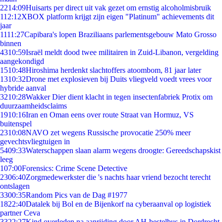
22
14:09
Huisarts per direct uit vak gezet om ernstig alcoholmisbruik
1
12:12
XBOX platform krijgt zijn eigen "Platinum" achievements dit
jaar
11
11:27
Capibara's lopen Braziliaans parlementsgebouw Mato Grosso
binnen
43
10:59
Israël meldt dood twee militairen in Zuid-Libanon, vergelding
aangekondigd
15
10:48
Hiroshima herdenkt slachtoffers atoombom, 81 jaar later
13
10:32
Drone met explosieven bij Duits vliegveld voedt vrees voor
hybride aanval
32
10:28
Wakker Dier dient klacht in tegen insectenfabriek Protix om
duurzaamheidsclaims
19
10:16
Iran en Oman eens over route Straat van Hormuz, VS
buitenspel
23
10:08
NAVO zet wegens Russische provocatie 250% meer
gevechtsvliegtuigen in
54
09:33
Waterschappen slaan alarm wegens droogte: Gereedschapskist
leeg
1
07:00
Forensics: Crime Scene Detective
23
06:40
Zorgmedewerkster die 's nachts haar vriend bezocht terecht
ontslagen
33
00:35
Random Pics van de Dag #1977
18
22:40
Datalek bij Bol en de Bijenkorf na cyberaanval op logistiek
partner Ceva
33
22:27
Kind overleden na aanrijding door AH-bestelbus in Dordrecht