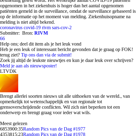
besmetting getest wordt. Het werkelijke aantal COVID-19 patiënten
opgenomen in het ziekenhuis is hoger dan het aantal opgenomen
patiënten gemeld in de surveillance, omdat de surveillance gebaseerd is
op de informatie op het moment van melding. Ziekenhuisopname na
melding is niet altijd bekend.
coronavirus
covid-19
rivm
sars-cov-2
Submitter:
Bron:
RIVM
66
Help ons; deel dit item als je het leuk vond
Heb je een leuk of interessant bericht gevonden dat je graag op FOK!
terug ziet?
Tip ons dan via de submit!
Zoek jij altijd de leukste nieuwtjes en kun je daar leuk over schrijven?
Meld je aan als nieuwsposter!
LTVDK
Brengt allerlei soorten nieuws uit alle uithoeken van de wereld., van
opmerkelijk tot wetenschappelijk en van regionale tot
grensoverschrijdende conflicten. Wil zich niet beperken tot een
onderwerp en brengt graag voor ieder wat wils.
Meest gelezen
68539
00:35
Random Pics van de Dag #1977
43538
15:23
Random Pics van de Dag #1978