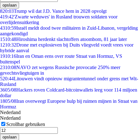
opslaan
8
20:03
Trump wil dat J.D. Vance hem in 2028 opvolgt
4
19:42
'Zwarte weduwes' in Rusland trouwen soldaten voor
overlijdensuitkering
43
10:59
Israël meldt dood twee militairen in Zuid-Libanon, vergelding
aangekondigd
15
10:48
Hiroshima herdenkt slachtoffers atoombom, 81 jaar later
12
10:32
Drone met explosieven bij Duits vliegveld voedt vrees voor
hybride aanval
19
10:16
Iran en Oman eens over route Straat van Hormuz, VS
buitenspel
23
10:08
NAVO zet wegens Russische provocatie 250% meer
gevechtsvliegtuigen in
5
20:44
Litouwen vindt opnieuw migrantentunnel onder grens met Wit-
Rusland
36
05/08
Hackers roven Coldcard-bitcoinwallets leeg voor 114 miljoen
dollar
18
05/08
Iran overweegt Europese hulp bij ruimen mijnen in Straat van
Hormuz
Nederland
Nederland
Scrollbar gebruiken
opslaan