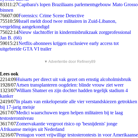
833
11:27
Capibara's lopen Braziliaans parlementsgebouw Mato Grosso
binnen
766
07:00
Forensics: Crime Scene Detective
755
10:59
Israël meldt dood twee militairen in Zuid-Libanon,
vergelding aangekondigd
750
22:14
Nieuw slachtoffer in kindermisbruikzaak zorgprofessional
Jan B. (66)
590
15:21
Netflix-abonnees krijgen exclusieve early access tot
uitgebreide GTA VI trailer
▼ Advertentie door Refinery89
Lees ook
22
14:09
Huisarts per direct uit vak gezet om ernstig alcoholmisbruik
19
28/07
Artsen transplanteren oogdelen: blinde vrouw ziet weer
13
23/07
William Shatner en zijn dochter hadden tegelijk stadium 4
kanker
24
19/07
In plaats van enkeloperatie alle vier verstandskiezen getrokken
bij 17-jarig meisje
26
17/07
Medici waarschuwen tegen helpen militairen bij te laag
testosteronniveau
36
17/07
Zomervakantie vergroot risico op 'besnijdenis' jonge
Afrikaanse meisjes uit Nederland
32
16/07
Pentagon voert vrijwillige testosterontests in voor Amerikaanse