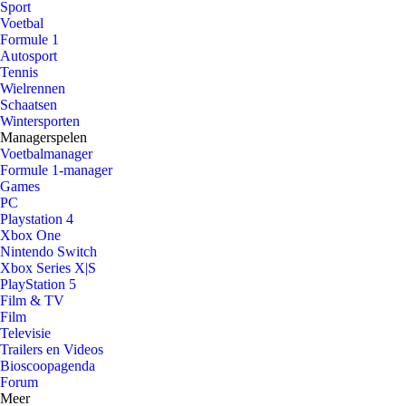
Sport
Voetbal
Formule 1
Autosport
Tennis
Wielrennen
Schaatsen
Wintersporten
Managerspelen
Voetbalmanager
Formule 1-manager
Games
PC
Playstation 4
Xbox One
Nintendo Switch
Xbox Series X|S
PlayStation 5
Film & TV
Film
Televisie
Trailers en Videos
Bioscoopagenda
Forum
Meer