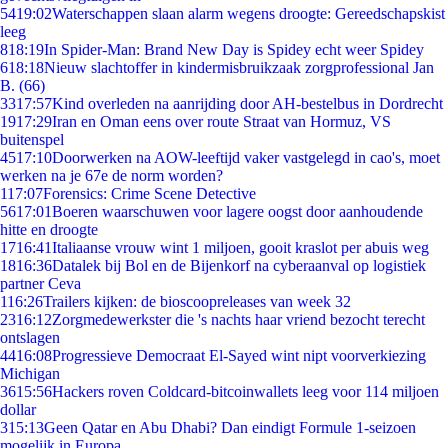
54
19:02
Waterschappen slaan alarm wegens droogte: Gereedschapskist
leeg
8
18:19
In Spider-Man: Brand New Day is Spidey echt weer Spidey
6
18:18
Nieuw slachtoffer in kindermisbruikzaak zorgprofessional Jan
B. (66)
33
17:57
Kind overleden na aanrijding door AH-bestelbus in Dordrecht
19
17:29
Iran en Oman eens over route Straat van Hormuz, VS
buitenspel
45
17:10
Doorwerken na AOW-leeftijd vaker vastgelegd in cao's, moet
werken na je 67e de norm worden?
1
17:07
Forensics: Crime Scene Detective
56
17:01
Boeren waarschuwen voor lagere oogst door aanhoudende
hitte en droogte
17
16:41
Italiaanse vrouw wint 1 miljoen, gooit kraslot per abuis weg
18
16:36
Datalek bij Bol en de Bijenkorf na cyberaanval op logistiek
partner Ceva
1
16:26
Trailers kijken: de bioscoopreleases van week 32
23
16:12
Zorgmedewerkster die 's nachts haar vriend bezocht terecht
ontslagen
44
16:08
Progressieve Democraat El-Sayed wint nipt voorverkiezing
Michigan
36
15:56
Hackers roven Coldcard-bitcoinwallets leeg voor 114 miljoen
dollar
3
15:13
Geen Qatar en Abu Dhabi? Dan eindigt Formule 1-seizoen
mogelijk in Europa