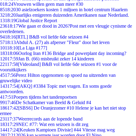
0
18:24
Vrouwen willen geen man meer #30
85
18:20
30 asielzoekers kosten 1 miljoen in hotel centrum Haarlem
32
18:20
Jaarlijks emigreren duizenden Amerikanen naar Nederland.
13
18:19
Global Justice Report
236
18:17
Wie gaan er dood in 2026?Post met een vleugje cynisme de
overledenen.
94
18:16
[RTL] B&B vol liefde 6de seizoen #4
57
18:13
Abdul A. (27) als afperser "Fleur" door het leven
101
18:10
[La Liga #177]
183
18:06
Oorlog Iran #136 Bridge and powerplant day incoming?
120
17:59
Jan B. (66) misbruikt zeker 14 kinderen
221
17:58
[Videoland] B&B vol liefde 6de seizoen #1 voor de
vooruitkijkers
45
17:56
Perez Hilton opgenomen op spoed na uitzenden van
gruwelijke video
143
17:54
[AKQ] #3384 Topic met vragen. En soms goede
antwoorden.
4
17:51
Poepen tijdens het tandenpoetsen
99
17:46
De Schatkamer van Beeld & Geluid #4
186
17:42
[SBS6] De Oranjezomer #10 Helene je kan het niet stop
ermee
231
17:37
Weerrecords aan de lopende band
183
17:29
NEC #77: Wat een seizoen is dit zeg
144
17:24
[Keuken Kampioen Divisie] #44 Vitesse mag weg
28
17:21
2026 kan warmste jaar worden door El Nino