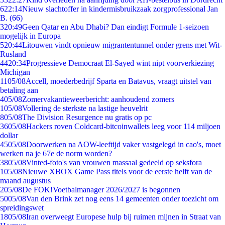
6
22:14
Nieuw slachtoffer in kindermisbruikzaak zorgprofessional Jan
B. (66)
3
20:49
Geen Qatar en Abu Dhabi? Dan eindigt Formule 1-seizoen
mogelijk in Europa
5
20:44
Litouwen vindt opnieuw migrantentunnel onder grens met Wit-
Rusland
44
20:34
Progressieve Democraat El-Sayed wint nipt voorverkiezing
Michigan
11
05/08
Accell, moederbedrijf Sparta en Batavus, vraagt uitstel van
betaling aan
4
05/08
Zomervakantieweerbericht: aanhoudend zomers
1
05/08
Vollering de sterkste na lastige heuvelrit
8
05/08
The Division Resurgence nu gratis op pc
36
05/08
Hackers roven Coldcard-bitcoinwallets leeg voor 114 miljoen
dollar
45
05/08
Doorwerken na AOW-leeftijd vaker vastgelegd in cao's, moet
werken na je 67e de norm worden?
38
05/08
Vinted-foto's van vrouwen massaal gedeeld op seksfora
1
05/08
Nieuwe XBOX Game Pass titels voor de eerste helft van de
maand augustus
2
05/08
De FOK!Voetbalmanager 2026/2027 is begonnen
50
05/08
Van den Brink zet nog eens 14 gemeenten onder toezicht om
spreidingswet
18
05/08
Iran overweegt Europese hulp bij ruimen mijnen in Straat van