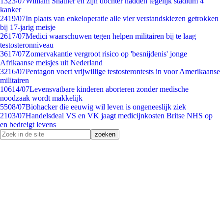
13
23/07
William Shatner en zijn dochter hadden tegelijk stadium 4
kanker
24
19/07
In plaats van enkeloperatie alle vier verstandskiezen getrokken
bij 17-jarig meisje
26
17/07
Medici waarschuwen tegen helpen militairen bij te laag
testosteronniveau
36
17/07
Zomervakantie vergroot risico op 'besnijdenis' jonge
Afrikaanse meisjes uit Nederland
32
16/07
Pentagon voert vrijwillige testosterontests in voor Amerikaanse
militairen
106
14/07
Levensvatbare kinderen aborteren zonder medische
noodzaak wordt makkelijk
55
08/07
Biohacker die eeuwig wil leven is ongeneeslijk ziek
21
03/07
Handelsdeal VS en VK jaagt medicijnkosten Britse NHS op
en bedreigt levens