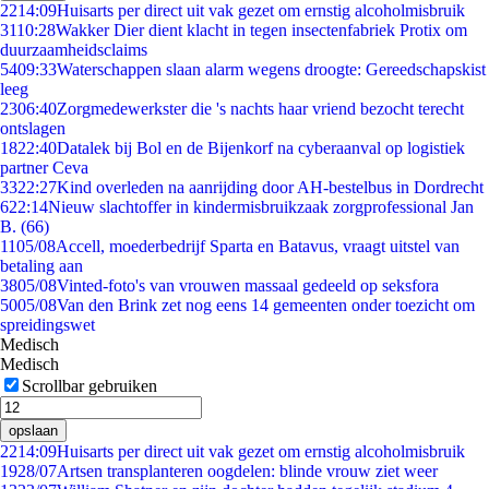
22
14:09
Huisarts per direct uit vak gezet om ernstig alcoholmisbruik
31
10:28
Wakker Dier dient klacht in tegen insectenfabriek Protix om
duurzaamheidsclaims
54
09:33
Waterschappen slaan alarm wegens droogte: Gereedschapskist
leeg
23
06:40
Zorgmedewerkster die 's nachts haar vriend bezocht terecht
ontslagen
18
22:40
Datalek bij Bol en de Bijenkorf na cyberaanval op logistiek
partner Ceva
33
22:27
Kind overleden na aanrijding door AH-bestelbus in Dordrecht
6
22:14
Nieuw slachtoffer in kindermisbruikzaak zorgprofessional Jan
B. (66)
11
05/08
Accell, moederbedrijf Sparta en Batavus, vraagt uitstel van
betaling aan
38
05/08
Vinted-foto's van vrouwen massaal gedeeld op seksfora
50
05/08
Van den Brink zet nog eens 14 gemeenten onder toezicht om
spreidingswet
Medisch
Medisch
Scrollbar gebruiken
opslaan
22
14:09
Huisarts per direct uit vak gezet om ernstig alcoholmisbruik
19
28/07
Artsen transplanteren oogdelen: blinde vrouw ziet weer