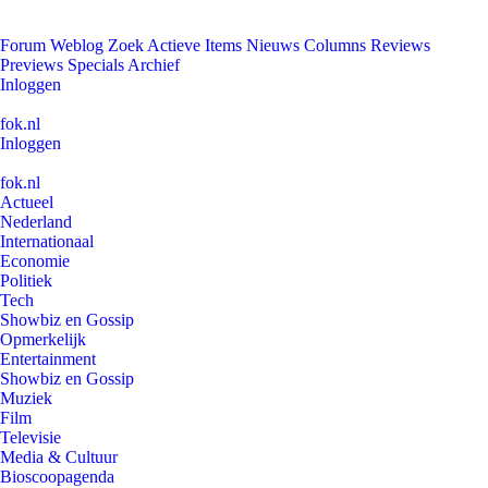
Forum
Weblog
Zoek
Actieve Items
Nieuws
Columns
Reviews
Previews
Specials
Archief
Inloggen
fok.nl
Inloggen
fok.nl
Actueel
Nederland
Internationaal
Economie
Politiek
Tech
Showbiz en Gossip
Opmerkelijk
Entertainment
Showbiz en Gossip
Muziek
Film
Televisie
Media & Cultuur
Bioscoopagenda