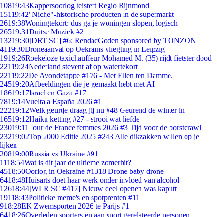
108
19:43
Kappersoorlog teistert Regio Rijnmond
151
19:42
"Niche"-historische producten in de supermarkt
26
19:38
Woningtekort: dus ga je woningen slopen, logisch
265
19:31
Duitse Muziek #2
132
19:30
[DRT SC] #6: RendacGoden sponsored by TONZON
41
19:30
Droneaanval op Oekrains vliegtuig in Leipzig
19
19:26
Roekeloze taxichauffeur Mohamed M. (35) rijdt fietster dood
221
19:24
Nederland stevent af op watertekort
221
19:22
De Avondetappe #176 - Met Ellen ten Damme.
245
19:20
Afbeeldingen die je gemaakt hebt met AI
186
19:17
Israel en Gaza #17
78
19:14
Vuelta a España 2026 #1
222
19:12
Welk geurtje draag jij nu #48 Geurend de winter in
165
19:12
Haiku ketting #27 - strooi wat liefde
230
19:11
Tour de France femmes 2026 #3 Tijd voor de borstcrawl
232
19:02
Top 2000 Editie 2025 #243 Alle dikzakken willen op je
lijken
208
19:00
Russia vs Ukraine #91
11
18:54
Wat is dit jaar de ultieme zomerhit?
45
18:50
Oorlog in Oekraïne #1318 Drone baby drone
64
18:48
Huisarts doet haar werk onder invloed van alcohol
126
18:44
[WLR SC #417] Nieuw deel openen was kaputt
191
18:43
Politieke meme's en spotprenten #11
9
18:28
EK Zwemsporten 2026 te Parijs #1
64
18:26
Overleden sporters en aan sport gerelateerde personen