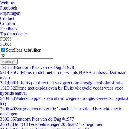
Weblog
Fotoboek
Prijsvragen
Contact
Colofon
Feedback
Tip de redactie
FOK!
FOK!
Scrollbar gebruiken
opslaan
19
15:23
Random Pics van de Dag #1978
53
14:35
Onlyfans-model met G-cup wil als NASA-ambassadeur naar
maan
22
14:09
Huisarts per direct uit vak gezet om ernstig alcoholmisbruik
13
10:32
Drone met explosieven bij Duits vliegveld voedt vrees voor
hybride aanval
54
09:33
Waterschappen slaan alarm wegens droogte: Gereedschapskist
leeg
23
06:40
Zorgmedewerkster die 's nachts haar vriend bezocht terecht
ontslagen
33
00:35
Random Pics van de Dag #1977
2
05/08
De FOK!Voetbalmanager 2026/2027 is begonnen