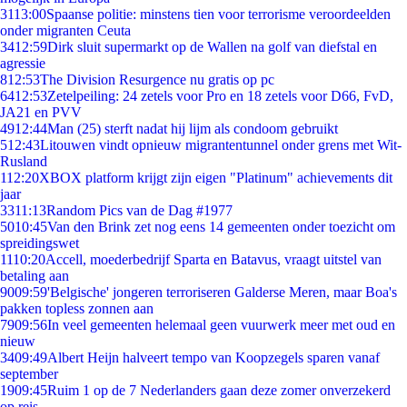
31
13:00
Spaanse politie: minstens tien voor terrorisme veroordeelden
onder migranten Ceuta
34
12:59
Dirk sluit supermarkt op de Wallen na golf van diefstal en
agressie
8
12:53
The Division Resurgence nu gratis op pc
64
12:53
Zetelpeiling: 24 zetels voor Pro en 18 zetels voor D66, FvD,
JA21 en PVV
49
12:44
Man (25) sterft nadat hij lijm als condoom gebruikt
5
12:43
Litouwen vindt opnieuw migrantentunnel onder grens met Wit-
Rusland
1
12:20
XBOX platform krijgt zijn eigen "Platinum" achievements dit
jaar
33
11:13
Random Pics van de Dag #1977
50
10:45
Van den Brink zet nog eens 14 gemeenten onder toezicht om
spreidingswet
11
10:20
Accell, moederbedrijf Sparta en Batavus, vraagt uitstel van
betaling aan
90
09:59
'Belgische' jongeren terroriseren Galderse Meren, maar Boa's
pakken topless zonnen aan
79
09:56
In veel gemeenten helemaal geen vuurwerk meer met oud en
nieuw
34
09:49
Albert Heijn halveert tempo van Koopzegels sparen vanaf
september
19
09:45
Ruim 1 op de 7 Nederlanders gaan deze zomer onverzekerd
op reis