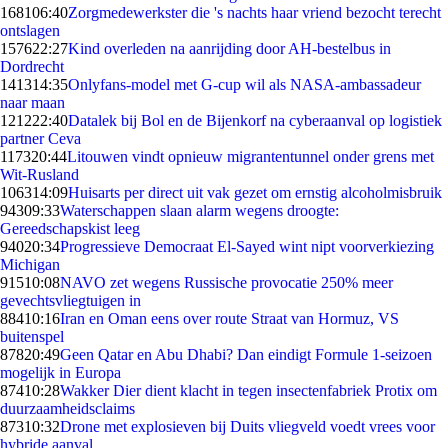
1681
06:40
Zorgmedewerkster die 's nachts haar vriend bezocht terecht
ontslagen
1576
22:27
Kind overleden na aanrijding door AH-bestelbus in
Dordrecht
1413
14:35
Onlyfans-model met G-cup wil als NASA-ambassadeur
naar maan
1212
22:40
Datalek bij Bol en de Bijenkorf na cyberaanval op logistiek
partner Ceva
1173
20:44
Litouwen vindt opnieuw migrantentunnel onder grens met
Wit-Rusland
1063
14:09
Huisarts per direct uit vak gezet om ernstig alcoholmisbruik
943
09:33
Waterschappen slaan alarm wegens droogte:
Gereedschapskist leeg
940
20:34
Progressieve Democraat El-Sayed wint nipt voorverkiezing
Michigan
915
10:08
NAVO zet wegens Russische provocatie 250% meer
gevechtsvliegtuigen in
884
10:16
Iran en Oman eens over route Straat van Hormuz, VS
buitenspel
878
20:49
Geen Qatar en Abu Dhabi? Dan eindigt Formule 1-seizoen
mogelijk in Europa
874
10:28
Wakker Dier dient klacht in tegen insectenfabriek Protix om
duurzaamheidsclaims
873
10:32
Drone met explosieven bij Duits vliegveld voedt vrees voor
hybride aanval