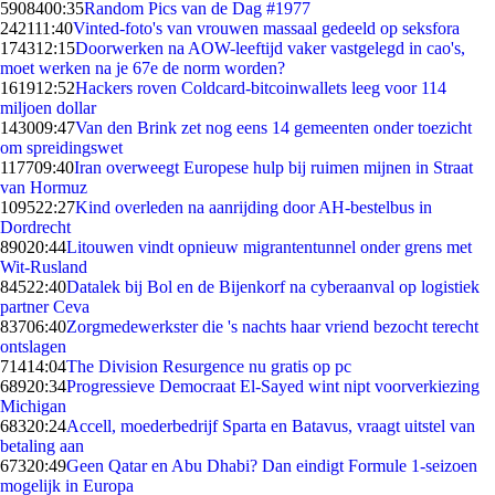
59084
00:35
Random Pics van de Dag #1977
2421
11:40
Vinted-foto's van vrouwen massaal gedeeld op seksfora
1743
12:15
Doorwerken na AOW-leeftijd vaker vastgelegd in cao's,
moet werken na je 67e de norm worden?
1619
12:52
Hackers roven Coldcard-bitcoinwallets leeg voor 114
miljoen dollar
1430
09:47
Van den Brink zet nog eens 14 gemeenten onder toezicht
om spreidingswet
1177
09:40
Iran overweegt Europese hulp bij ruimen mijnen in Straat
van Hormuz
1095
22:27
Kind overleden na aanrijding door AH-bestelbus in
Dordrecht
890
20:44
Litouwen vindt opnieuw migrantentunnel onder grens met
Wit-Rusland
845
22:40
Datalek bij Bol en de Bijenkorf na cyberaanval op logistiek
partner Ceva
837
06:40
Zorgmedewerkster die 's nachts haar vriend bezocht terecht
ontslagen
714
14:04
The Division Resurgence nu gratis op pc
689
20:34
Progressieve Democraat El-Sayed wint nipt voorverkiezing
Michigan
683
20:24
Accell, moederbedrijf Sparta en Batavus, vraagt uitstel van
betaling aan
673
20:49
Geen Qatar en Abu Dhabi? Dan eindigt Formule 1-seizoen
mogelijk in Europa