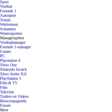
Sport
Voetbal
Formule 1
Autosport
Tennis
Wielrennen
Schaatsen
Wintersporten
Managerspelen
Voetbalmanager
Formule 1-manager
Games
PC
Playstation 4
Xbox One
Nintendo Switch
Xbox Series X|S
PlayStation 5
Film & TV
Film
Televisie
Trailers en Videos
Bioscoopagenda
Forum
Meer