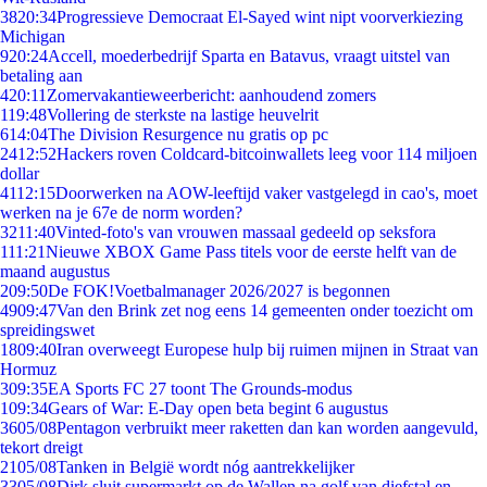
38
20:34
Progressieve Democraat El-Sayed wint nipt voorverkiezing
Michigan
9
20:24
Accell, moederbedrijf Sparta en Batavus, vraagt uitstel van
betaling aan
4
20:11
Zomervakantieweerbericht: aanhoudend zomers
1
19:48
Vollering de sterkste na lastige heuvelrit
6
14:04
The Division Resurgence nu gratis op pc
24
12:52
Hackers roven Coldcard-bitcoinwallets leeg voor 114 miljoen
dollar
41
12:15
Doorwerken na AOW-leeftijd vaker vastgelegd in cao's, moet
werken na je 67e de norm worden?
32
11:40
Vinted-foto's van vrouwen massaal gedeeld op seksfora
1
11:21
Nieuwe XBOX Game Pass titels voor de eerste helft van de
maand augustus
2
09:50
De FOK!Voetbalmanager 2026/2027 is begonnen
49
09:47
Van den Brink zet nog eens 14 gemeenten onder toezicht om
spreidingswet
18
09:40
Iran overweegt Europese hulp bij ruimen mijnen in Straat van
Hormuz
3
09:35
EA Sports FC 27 toont The Grounds-modus
1
09:34
Gears of War: E-Day open beta begint 6 augustus
36
05/08
Pentagon verbruikt meer raketten dan kan worden aangevuld,
tekort dreigt
21
05/08
Tanken in België wordt nóg aantrekkelijker
33
05/08
Dirk sluit supermarkt op de Wallen na golf van diefstal en