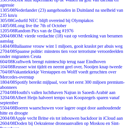
agressie
13
05/08
Nederlander (23) aangehouden in Duitsland na snelheid van
235 km/u
3
05/08
Gedurfd NEC blijft overeind bij Olympiakos
14
05/08
Long live the 7th of October
12
05/08
Random Pics van de Dag #1976
20
04/08
OM: vierde verdachte (18) vast op verdenking van beramen
aanslag
14
04/08
Italiaanse vrouw wint 1 miljoen, gooit kraslot per abuis weg
27
04/08
Spaanse politie: minstens tien voor terrorisme veroordeelden
onder migranten Ceuta
6
04/08
Kraftwerk brengt ruimteschip terug naar Eindhoven
1
04/08
Reusser wint tijdrit en neemt geel over, Nooijen knap tweede
7
04/08
Vakantiekiekje Verstappen en Wolff voedt geruchten over
Mercedes-overstap
18
04/08
Spotify bereikt mijlpaal, voor het eerst 300 miljoen premium-
abonnees
27
04/08
Houthi's vallen luchthaven Najran in Saoedi-Arabië aan
32
04/08
Albert Heijn halveert tempo van Koopzegels sparen vanaf
september
55
04/08
Boeren waarschuwen voor lagere oogst door aanhoudende
hitte en droogte
20
04/08
Apple vecht Britse eis tot inbouwen backdoor in iCloud aan
26
04/08
Doden bij Oekraïense droneaanvallen op Moskou en Sint-