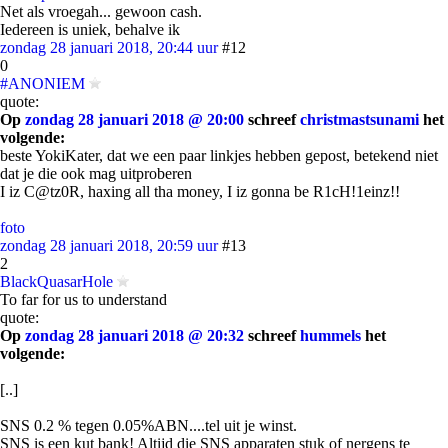
Net als vroegah... gewoon cash.
Iedereen is uniek, behalve ik
zondag 28 januari 2018, 20:44 uur
#12
0
#ANONIEM
quote:
Op
zondag 28 januari 2018 @ 20:00
schreef
christmastsunami
het
volgende:
beste YokiKater, dat we een paar linkjes hebben gepost, betekend niet
dat je die ook mag uitproberen
I iz C@tz0R, haxing all tha money, I iz gonna be R1cH!1einz!!
foto
zondag 28 januari 2018, 20:59 uur
#13
2
BlackQuasarHole
To far for us to understand
quote:
Op
zondag 28 januari 2018 @ 20:32
schreef
hummels
het
volgende:
[..]
SNS 0.2 % tegen 0.05%ABN....tel uit je winst.
SNS is een kut bank! Altijd die SNS apparaten stuk of nergens te