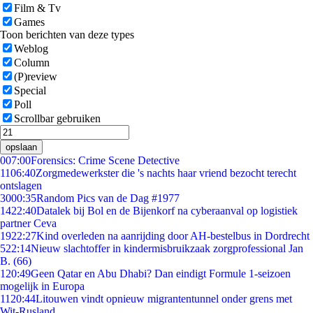
Film & Tv
Games
Toon berichten van deze types
Weblog
Column
(P)review
Special
Poll
Scrollbar gebruiken
opslaan
0
07:00
Forensics: Crime Scene Detective
11
06:40
Zorgmedewerkster die 's nachts haar vriend bezocht terecht
ontslagen
30
00:35
Random Pics van de Dag #1977
14
22:40
Datalek bij Bol en de Bijenkorf na cyberaanval op logistiek
partner Ceva
19
22:27
Kind overleden na aanrijding door AH-bestelbus in Dordrecht
5
22:14
Nieuw slachtoffer in kindermisbruikzaak zorgprofessional Jan
B. (66)
1
20:49
Geen Qatar en Abu Dhabi? Dan eindigt Formule 1-seizoen
mogelijk in Europa
11
20:44
Litouwen vindt opnieuw migrantentunnel onder grens met
Wit-Rusland