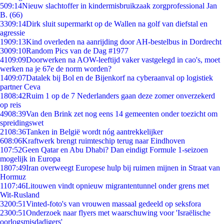
5
09:14
Nieuw slachtoffer in kindermisbruikzaak zorgprofessional Jan
B. (66)
33
09:14
Dirk sluit supermarkt op de Wallen na golf van diefstal en
agressie
19
09:13
Kind overleden na aanrijding door AH-bestelbus in Dordrecht
30
09:10
Random Pics van de Dag #1977
41
09:09
Doorwerken na AOW-leeftijd vaker vastgelegd in cao's, moet
werken na je 67e de norm worden?
14
09:07
Datalek bij Bol en de Bijenkorf na cyberaanval op logistiek
partner Ceva
18
08:42
Ruim 1 op de 7 Nederlanders gaan deze zomer onverzekerd
op reis
49
08:39
Van den Brink zet nog eens 14 gemeenten onder toezicht om
spreidingswet
21
08:36
Tanken in België wordt nóg aantrekkelijker
6
08:06
Kraftwerk brengt ruimteschip terug naar Eindhoven
1
07:52
Geen Qatar en Abu Dhabi? Dan eindigt Formule 1-seizoen
mogelijk in Europa
18
07:49
Iran overweegt Europese hulp bij ruimen mijnen in Straat van
Hormuz
11
07:46
Litouwen vindt opnieuw migrantentunnel onder grens met
Wit-Rusland
32
00:51
Vinted-foto's van vrouwen massaal gedeeld op seksfora
23
00:51
Onderzoek naar flyers met waarschuwing voor 'Israëlische
oorlogsmisdadigers'