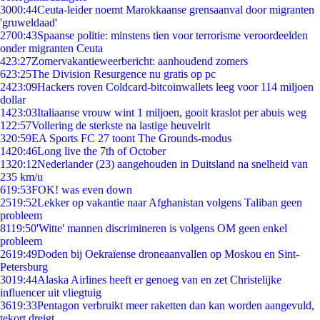
30
00:44
Ceuta-leider noemt Marokkaanse grensaanval door migranten
'gruweldaad'
27
00:43
Spaanse politie: minstens tien voor terrorisme veroordeelden
onder migranten Ceuta
4
23:27
Zomervakantieweerbericht: aanhoudend zomers
6
23:25
The Division Resurgence nu gratis op pc
24
23:09
Hackers roven Coldcard-bitcoinwallets leeg voor 114 miljoen
dollar
14
23:03
Italiaanse vrouw wint 1 miljoen, gooit kraslot per abuis weg
1
22:57
Vollering de sterkste na lastige heuvelrit
3
20:59
EA Sports FC 27 toont The Grounds-modus
14
20:46
Long live the 7th of October
13
20:12
Nederlander (23) aangehouden in Duitsland na snelheid van
235 km/u
6
19:53
FOK! was even down
25
19:52
Lekker op vakantie naar Afghanistan volgens Taliban geen
probleem
81
19:50
'Witte' mannen discrimineren is volgens OM geen enkel
probleem
26
19:49
Doden bij Oekraïense droneaanvallen op Moskou en Sint-
Petersburg
30
19:44
Alaska Airlines heeft er genoeg van en zet Christelijke
influencer uit vliegtuig
36
19:33
Pentagon verbruikt meer raketten dan kan worden aangevuld,
tekort dreigt