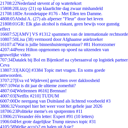
217
08:22
Nederland stevent af op watertekort
158
08:20
Lizzy (21) op klaarlichte dag zwaar mishandeld
217
08:18
De Avondetappe #176 - Met Ellen ten Damme.
48
08:05
Abdul A. (27) als afperser "Fleur" door het leven
218
08:01
GR: Elk glas alcohol is riskant, geen bewijs voor gunstig
effect
166
07:52
[AMV] VS #1312 spammers van de internationale rechtsorde
108
07:50
Lisa (38) vermoord door Afghaanse asielzoeker
161
07:47
Wat is jullie binnenhuistemperatuur? #81 Horrorzomer
42
07:44
Perez Hilton opgenomen op spoed na uitzenden van
gruwelijke video
7
07:34
Datalek bij Bol en Bijenkorf na cyberaanval op logistiek partner
Ceva
138
07:33
[AKQ] #3384 Topic met vragen. En soms goede
antwoorden.
37
07:27
[Eva vd Wijdeven] geruchten over dakloosheid
9
07:10
Wat is dit jaar de ultieme zomerhit?
48
07:04
[Wielrennen #616] Brennan!
40
07:03
[Netflix #210] TUDUM
60
07:00
De neergang van Duitsland als lichtend voorbeeld #3
38
06:32
Voorspel hier het weer voor het gehele jaar 2026
187
06:23
Politieke meme's en spotprenten #11
139
06:21
Verander één letter: Expert #91 (10 letters)
19
06:04
Het grote dagelijkse Trump nieuws topic #31
41
05:58
Welke accu's? en halen uit Asie?