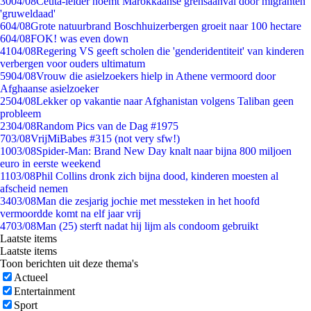
30
04/08
Ceuta-leider noemt Marokkaanse grensaanval door migranten
'gruweldaad'
6
04/08
Grote natuurbrand Boschhuizerbergen groeit naar 100 hectare
6
04/08
FOK! was even down
41
04/08
Regering VS geeft scholen die 'genderidentiteit' van kinderen
verbergen voor ouders ultimatum
59
04/08
Vrouw die asielzoekers hielp in Athene vermoord door
Afghaanse asielzoeker
25
04/08
Lekker op vakantie naar Afghanistan volgens Taliban geen
probleem
23
04/08
Random Pics van de Dag #1975
7
03/08
VrijMiBabes #315 (not very sfw!)
10
03/08
Spider-Man: Brand New Day knalt naar bijna 800 miljoen
euro in eerste weekend
11
03/08
Phil Collins dronk zich bijna dood, kinderen moesten al
afscheid nemen
34
03/08
Man die zesjarig jochie met messteken in het hoofd
vermoordde komt na elf jaar vrij
47
03/08
Man (25) sterft nadat hij lijm als condoom gebruikt
Laatste items
Laatste items
Toon berichten uit deze thema's
Actueel
Entertainment
Sport