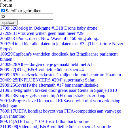
Forum
Scrollbar gebruiken
opslaan
17
09:32
Oorlog in Oekraïne #1318 Drone baby drone
272
09:31
Vrouwen willen geen man meer #29
205
09:31
Punk, disco, New Wave of? #60 Sing along...
3
09:29
Draai hier alle platen in je platenkast #32 (The Torture Never
Stops)
1
09:29
Capibara's wandelen doodleuk het Braziliaanse parlement
binnen
240
09:28
Afbeeldingen die je gemaakt hebt met AI
80
09:27
[RTL] B&B vol liefde 6de seizoen #4
60
09:26
30 asielzoekers kosten 1 miljoen in hotel centrum Haarlem
204
09:25
[INFLUENCERS #294] supermarkt Safari
39
09:25
Covid19 the aftermath #17 bananenmilkshake
21
09:24
Migranten breken door grens naar Ceuta in Spanje,l #10
65
09:23
Koopzegels sparen bij AH duurt straks 2x zo lang
5
09:18
Progressieve Democraat El-Sayed wint nipt voorverkiezing
Michigan
76
09:17
UEFA kondigt boycot van FIFA-competities aan vanwege
plan Infantino
8
09:14
[ATP Tour] #169 Tosti Tallon back on fire
211
09:08
[Videoland] B&B vol liefde 6de seizoen #1 voor de