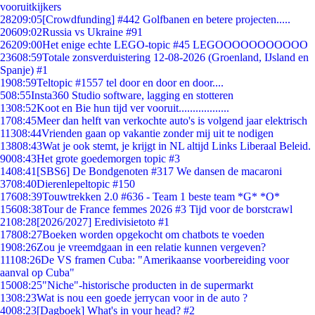
vooruitkijkers
282
09:05
[Crowdfunding] #442 Golfbanen en betere projecten.....
206
09:02
Russia vs Ukraine #91
262
09:00
Het enige echte LEGO-topic #45 LEGOOOOOOOOOOO
236
08:59
Totale zonsverduistering 12-08-2026 (Groenland, IJsland en
Spanje) #1
19
08:59
Teltopic #1557 tel door en door en door....
5
08:55
Insta360 Studio software, lagging en stotteren
13
08:52
Koot en Bie hun tijd ver vooruit..................
17
08:45
Meer dan helft van verkochte auto's is volgend jaar elektrisch
113
08:44
Vrienden gaan op vakantie zonder mij uit te nodigen
138
08:43
Wat je ook stemt, je krijgt in NL altijd Links Liberaal Beleid.
90
08:43
Het grote goedemorgen topic #3
14
08:41
[SBS6] De Bondgenoten #317 We dansen de macaroni
37
08:40
Dierenlepeltopic #150
176
08:39
Touwtrekken 2.0 #636 - Team 1 beste team *G* *O*
156
08:38
Tour de France femmes 2026 #3 Tijd voor de borstcrawl
21
08:28
[2026/2027] Eredivisietoto #1
178
08:27
Boeken worden opgekocht om chatbots te voeden
19
08:26
Zou je vreemdgaan in een relatie kunnen vergeven?
111
08:26
De VS framen Cuba: "Amerikaanse voorbereiding voor
aanval op Cuba"
150
08:25
"Niche"-historische producten in de supermarkt
13
08:23
Wat is nou een goede jerrycan voor in de auto ?
40
08:23
[Dagboek] What's in your head? #2