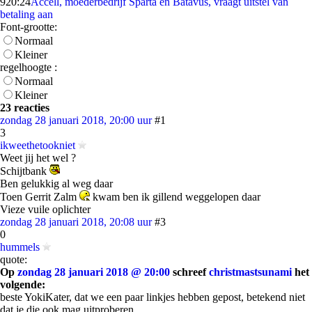
9
20:24
Accell, moederbedrijf Sparta en Batavus, vraagt uitstel van
betaling aan
Font-grootte:
Normaal
Kleiner
regelhoogte :
Normaal
Kleiner
23 reacties
zondag 28 januari 2018, 20:00 uur
#1
3
ikweethetookniet
Weet jij het wel ?
Schijtbank
Ben gelukkig al weg daar
Toen Gerrit Zalm
kwam ben ik gillend weggelopen daar
Vieze vuile oplichter
zondag 28 januari 2018, 20:08 uur
#3
0
hummels
quote:
Op
zondag 28 januari 2018 @ 20:00
schreef
christmastsunami
het
volgende:
beste YokiKater, dat we een paar linkjes hebben gepost, betekend niet
dat je die ook mag uitproberen