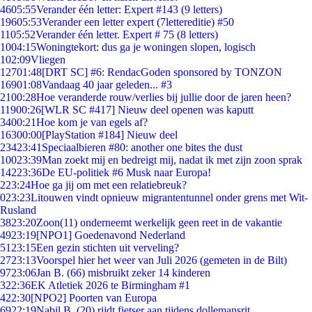
46
05:55
Verander één letter: Expert #143 (9 letters)
196
05:53
Verander een letter expert (7lettereditie) #50
11
05:52
Verander één letter. Expert # 75 (8 letters)
10
04:15
Woningtekort: dus ga je woningen slopen, logisch
1
02:09
Vliegen
127
01:48
[DRT SC] #6: RendacGoden sponsored by TONZON
169
01:08
Vandaag 40 jaar geleden... #3
21
00:28
Hoe veranderde rouw/verlies bij jullie door de jaren heen?
119
00:26
[WLR SC #417] Nieuw deel openen was kaputt
34
00:21
Hoe kom je van egels af?
163
00:00
[PlayStation #184] Nieuw deel
234
23:41
Speciaalbieren #80: another one bites the dust
100
23:39
Man zoekt mij en bedreigt mij, nadat ik met zijn zoon sprak
142
23:36
De EU-politiek #6 Musk naar Europa!
2
23:24
Hoe ga jij om met een relatiebreuk?
0
23:23
Litouwen vindt opnieuw migrantentunnel onder grens met Wit-
Rusland
38
23:20
Zoon(11) onderneemt werkelijk geen reet in de vakantie
49
23:19
[NPO1] Goedenavond Nederland
51
23:15
Een gezin stichten uit verveling?
27
23:13
Voorspel hier het weer van Juli 2026 (gemeten in de Bilt)
97
23:06
Jan B. (66) misbruikt zeker 14 kinderen
3
22:36
EK Atletiek 2026 te Birmingham #1
4
22:30
[NPO2] Poorten van Europa
69
22:19
Nabil B. (20) rijdt fietser aan tijdens dollemansrit