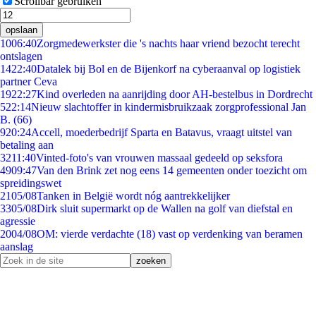
Scrollbar gebruiken
opslaan
10
06:40
Zorgmedewerkster die 's nachts haar vriend bezocht terecht
ontslagen
14
22:40
Datalek bij Bol en de Bijenkorf na cyberaanval op logistiek
partner Ceva
19
22:27
Kind overleden na aanrijding door AH-bestelbus in Dordrecht
5
22:14
Nieuw slachtoffer in kindermisbruikzaak zorgprofessional Jan
B. (66)
9
20:24
Accell, moederbedrijf Sparta en Batavus, vraagt uitstel van
betaling aan
32
11:40
Vinted-foto's van vrouwen massaal gedeeld op seksfora
49
09:47
Van den Brink zet nog eens 14 gemeenten onder toezicht om
spreidingswet
21
05/08
Tanken in België wordt nóg aantrekkelijker
33
05/08
Dirk sluit supermarkt op de Wallen na golf van diefstal en
agressie
20
04/08
OM: vierde verdachte (18) vast op verdenking van beramen
aanslag