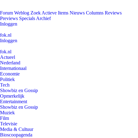
Forum
Weblog
Zoek
Actieve Items
Nieuws
Columns
Reviews
Previews
Specials
Archief
Inloggen
fok.nl
Inloggen
fok.nl
Actueel
Nederland
Internationaal
Economie
Politiek
Tech
Showbiz en Gossip
Opmerkelijk
Entertainment
Showbiz en Gossip
Muziek
Film
Televisie
Media & Cultuur
Bioscoopagenda