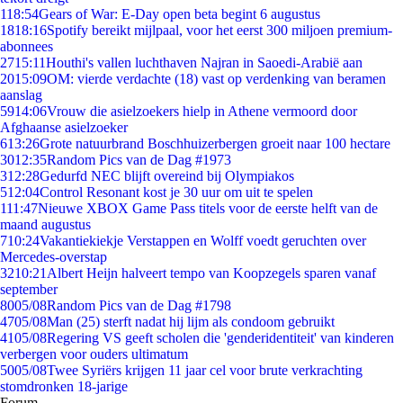
1
18:54
Gears of War: E-Day open beta begint 6 augustus
18
18:16
Spotify bereikt mijlpaal, voor het eerst 300 miljoen premium-
abonnees
27
15:11
Houthi's vallen luchthaven Najran in Saoedi-Arabië aan
20
15:09
OM: vierde verdachte (18) vast op verdenking van beramen
aanslag
59
14:06
Vrouw die asielzoekers hielp in Athene vermoord door
Afghaanse asielzoeker
6
13:26
Grote natuurbrand Boschhuizerbergen groeit naar 100 hectare
30
12:35
Random Pics van de Dag #1973
3
12:28
Gedurfd NEC blijft overeind bij Olympiakos
5
12:04
Control Resonant kost je 30 uur om uit te spelen
1
11:47
Nieuwe XBOX Game Pass titels voor de eerste helft van de
maand augustus
7
10:24
Vakantiekiekje Verstappen en Wolff voedt geruchten over
Mercedes-overstap
32
10:21
Albert Heijn halveert tempo van Koopzegels sparen vanaf
september
80
05/08
Random Pics van de Dag #1798
47
05/08
Man (25) sterft nadat hij lijm als condoom gebruikt
41
05/08
Regering VS geeft scholen die 'genderidentiteit' van kinderen
verbergen voor ouders ultimatum
50
05/08
Twee Syriërs krijgen 11 jaar cel voor brute verkrachting
stomdronken 18-jarige
Forum