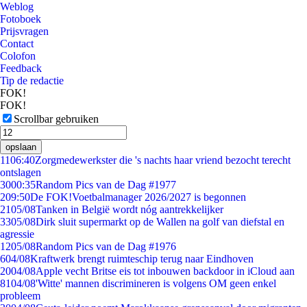
Weblog
Fotoboek
Prijsvragen
Contact
Colofon
Feedback
Tip de redactie
FOK!
FOK!
Scrollbar gebruiken
opslaan
11
06:40
Zorgmedewerkster die 's nachts haar vriend bezocht terecht
ontslagen
30
00:35
Random Pics van de Dag #1977
2
09:50
De FOK!Voetbalmanager 2026/2027 is begonnen
21
05/08
Tanken in België wordt nóg aantrekkelijker
33
05/08
Dirk sluit supermarkt op de Wallen na golf van diefstal en
agressie
12
05/08
Random Pics van de Dag #1976
6
04/08
Kraftwerk brengt ruimteschip terug naar Eindhoven
20
04/08
Apple vecht Britse eis tot inbouwen backdoor in iCloud aan
81
04/08
'Witte' mannen discrimineren is volgens OM geen enkel
probleem