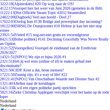
32
22:18
[Alpineskiën] #20 Op weg naar de OS!
41
22:15
Voorspel hier het weer van Juni 2026 (gemeten in de Bilt)
112
22:13
[Het Officiële Steam Topic #201] Steamrolled
248
22:09
[Dagboek] Veel aan hoofd - Deel 27
170
22:03
Oorlog Iran #136 Bridge and powerplant day incoming?
181
22:00
[SBS6] De Oranjezomer #10 Helene je kan het niet stop
ermee
239
21:54
Vinted #15 nog-net-niet gratis en verzendgezeur
84
21:53
[Britse politiek] #141 Declining Gracefully Was Never Really
an Option
31
21:52
[Voorspellen] Voorspel de eindstand van de Eredivisie
2026/2027
143
21:51
[NPO1] We zijn er bijna 2026 #1
23
21:51
Heb jij wel eens (online of irl) te maken gehad met
discriminatie?
92
21:50
CIDP. Kent u dat, beste mensen?
172
21:50
Zuunig zijn, it's a way of life! #22
281
21:41
[NPO1] Van Onschatbare Waarde met Dionne Stax #2
13
21:40
Aftellen naar de kerstdagen
14
21:33
Ik wil een eigen politieke partij oprichten
50
21:16
Zieke Christina Applegate verschijnt voor het laatst op de rode
loper
Nederland
Nederland