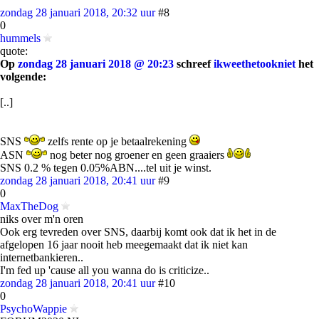
zondag 28 januari 2018, 20:32 uur
#8
0
hummels
quote:
Op
zondag 28 januari 2018 @ 20:23
schreef
ikweethetookniet
het
volgende:
[..]
SNS
zelfs rente op je betaalrekening
ASN
nog beter nog groener en geen graaiers
SNS 0.2 % tegen 0.05%ABN....tel uit je winst.
zondag 28 januari 2018, 20:41 uur
#9
0
MaxTheDog
niks over m'n oren
Ook erg tevreden over SNS, daarbij komt ook dat ik het in de
afgelopen 16 jaar nooit heb meegemaakt dat ik niet kan
internetbankieren..
I'm fed up 'cause all you wanna do is criticize..
zondag 28 januari 2018, 20:41 uur
#10
0
PsychoWappie