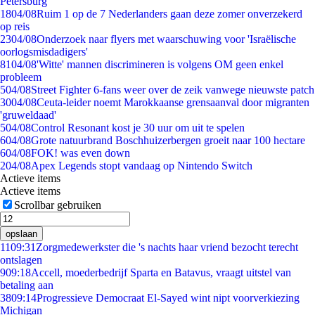
Petersburg
18
04/08
Ruim 1 op de 7 Nederlanders gaan deze zomer onverzekerd
op reis
23
04/08
Onderzoek naar flyers met waarschuwing voor 'Israëlische
oorlogsmisdadigers'
81
04/08
'Witte' mannen discrimineren is volgens OM geen enkel
probleem
5
04/08
Street Fighter 6-fans weer over de zeik vanwege nieuwste patch
30
04/08
Ceuta-leider noemt Marokkaanse grensaanval door migranten
'gruweldaad'
5
04/08
Control Resonant kost je 30 uur om uit te spelen
6
04/08
Grote natuurbrand Boschhuizerbergen groeit naar 100 hectare
6
04/08
FOK! was even down
2
04/08
Apex Legends stopt vandaag op Nintendo Switch
Actieve items
Actieve items
Scrollbar gebruiken
opslaan
11
09:31
Zorgmedewerkster die 's nachts haar vriend bezocht terecht
ontslagen
9
09:18
Accell, moederbedrijf Sparta en Batavus, vraagt uitstel van
betaling aan
38
09:14
Progressieve Democraat El-Sayed wint nipt voorverkiezing
Michigan