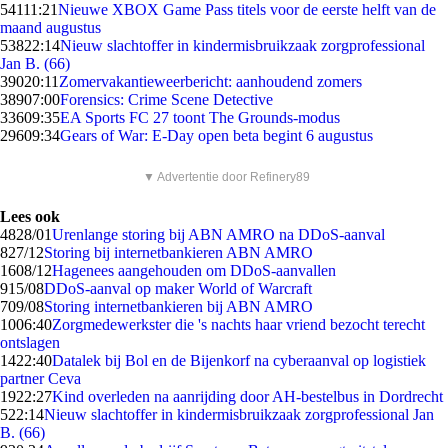
541
11:21
Nieuwe XBOX Game Pass titels voor de eerste helft van de
maand augustus
538
22:14
Nieuw slachtoffer in kindermisbruikzaak zorgprofessional
Jan B. (66)
390
20:11
Zomervakantieweerbericht: aanhoudend zomers
389
07:00
Forensics: Crime Scene Detective
336
09:35
EA Sports FC 27 toont The Grounds-modus
296
09:34
Gears of War: E-Day open beta begint 6 augustus
▼ Advertentie door Refinery89
Lees ook
48
28/01
Urenlange storing bij ABN AMRO na DDoS-aanval
8
27/12
Storing bij internetbankieren ABN AMRO
16
08/12
Hagenees aangehouden om DDoS-aanvallen
9
15/08
DDoS-aanval op maker World of Warcraft
7
09/08
Storing internetbankieren bij ABN AMRO
10
06:40
Zorgmedewerkster die 's nachts haar vriend bezocht terecht
ontslagen
14
22:40
Datalek bij Bol en de Bijenkorf na cyberaanval op logistiek
partner Ceva
19
22:27
Kind overleden na aanrijding door AH-bestelbus in Dordrecht
5
22:14
Nieuw slachtoffer in kindermisbruikzaak zorgprofessional Jan
B. (66)