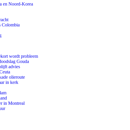
na en Noord-Korea
racht
ls Colombia
g
ekort wordt probleem
r doodslag Gouda
ijft advies
 Ceuta
kade olieroute
ar in kerk
rdam
land
r in Montreal
uur