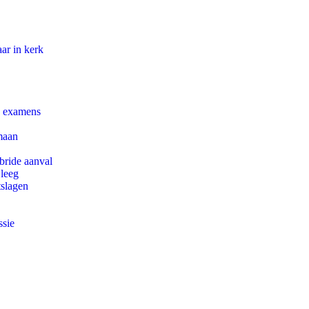
ar in kerk
e examens
maan
bride aanval
 leeg
tslagen
ssie