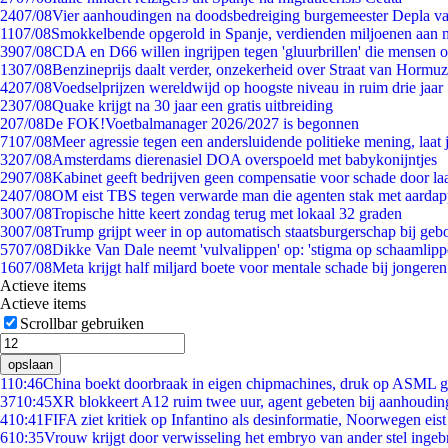
24
07/08
Vier aanhoudingen na doodsbedreiging burgemeester Depla v
11
07/08
Smokkelbende opgerold in Spanje, verdienden miljoenen aan 
39
07/08
CDA en D66 willen ingrijpen tegen 'gluurbrillen' die mensen 
13
07/08
Benzineprijs daalt verder, onzekerheid over Straat van Hormuz 
42
07/08
Voedselprijzen wereldwijd op hoogste niveau in ruim drie jaar
23
07/08
Quake krijgt na 30 jaar een gratis uitbreiding
2
07/08
De FOK!Voetbalmanager 2026/2027 is begonnen
71
07/08
Meer agressie tegen een andersluidende politieke mening, laat j
32
07/08
Amsterdams dierenasiel DOA overspoeld met babykonijntjes
29
07/08
Kabinet geeft bedrijven geen compensatie voor schade door la
24
07/08
OM eist TBS tegen verwarde man die agenten stak met aardap
30
07/08
Tropische hitte keert zondag terug met lokaal 32 graden
30
07/08
Trump grijpt weer in op automatisch staatsburgerschap bij geb
57
07/08
Dikke Van Dale neemt 'vulvalippen' op: 'stigma op schaamlip
16
07/08
Meta krijgt half miljard boete voor mentale schade bij jongeren
Actieve items
Actieve items
Scrollbar gebruiken
opslaan
1
10:46
China boekt doorbraak in eigen chipmachines, druk op ASML g
37
10:45
XR blokkeert A12 ruim twee uur, agent gebeten bij aanhoudin
4
10:41
FIFA ziet kritiek op Infantino als desinformatie, Noorwegen eist 
6
10:35
Vrouw krijgt door verwisseling het embryo van ander stel ingeb