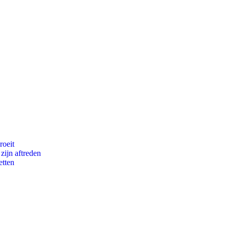
roeit
zijn aftreden
etten