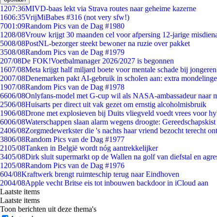
12
07:36
MIVD-baas lekt via Strava routes naar geheime kazerne
16
06:35
VrijMiBabes #316 (not very sfw!)
70
01:09
Random Pics van de Dag #1980
12
08/08
Vrouw krijgt 30 maanden cel voor afpersing 12-jarige misdiena
50
08/08
PostNL-bezorger steekt bewoner na ruzie over pakket
35
08/08
Random Pics van de Dag #1979
2
07/08
De FOK!Voetbalmanager 2026/2027 is begonnen
16
07/08
Meta krijgt half miljard boete voor mentale schade bij jongeren
20
07/08
Denemarken pakt AI-gebruik in scholen aan: extra mondeling
19
07/08
Random Pics van de Dag #1978
66
06/08
Onlyfans-model met G-cup wil als NASA-ambassadeur naar 
25
06/08
Huisarts per direct uit vak gezet om ernstig alcoholmisbruik
19
06/08
Drone met explosieven bij Duits vliegveld voedt vrees voor hy
60
06/08
Waterschappen slaan alarm wegens droogte: Gereedschapskist
24
06/08
Zorgmedewerkster die 's nachts haar vriend bezocht terecht on
38
06/08
Random Pics van de Dag #1977
21
05/08
Tanken in België wordt nóg aantrekkelijker
34
05/08
Dirk sluit supermarkt op de Wallen na golf van diefstal en agre
12
05/08
Random Pics van de Dag #1976
6
04/08
Kraftwerk brengt ruimteschip terug naar Eindhoven
20
04/08
Apple vecht Britse eis tot inbouwen backdoor in iCloud aan
Laatste items
Laatste items
Toon berichten uit deze thema's