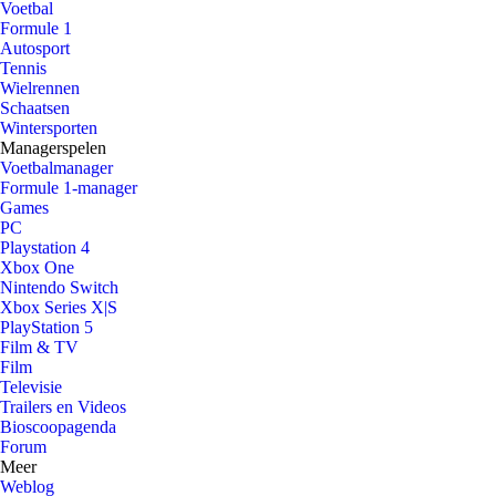
Voetbal
Formule 1
Autosport
Tennis
Wielrennen
Schaatsen
Wintersporten
Managerspelen
Voetbalmanager
Formule 1-manager
Games
PC
Playstation 4
Xbox One
Nintendo Switch
Xbox Series X|S
PlayStation 5
Film & TV
Film
Televisie
Trailers en Videos
Bioscoopagenda
Forum
Meer
Weblog