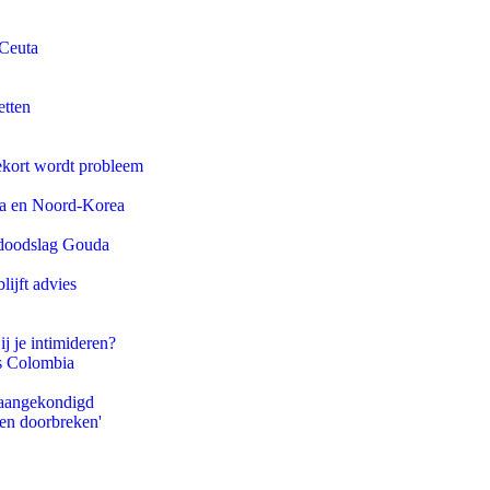
 Ceuta
etten
ekort wordt probleem
na en Noord-Korea
r doodslag Gouda
ijft advies
ij je intimideren?
ls Colombia
g aangekondigd
pen doorbreken'