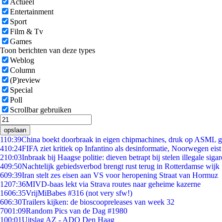
Actueel
Entertainment
Sport
Film & Tv
Games
Toon berichten van deze types
Weblog
Column
(P)review
Special
Poll
Scrollbar gebruiken
opslaan
1
10:39
China boekt doorbraak in eigen chipmachines, druk op ASML g
4
10:24
FIFA ziet kritiek op Infantino als desinformatie, Noorwegen eist 
2
10:03
Inbraak bij Haagse politie: dieven betrapt bij stelen illegale sigar
4
09:50
Nachtelijk gebiedsverbod brengt rust terug in Rotterdamse wijk
6
09:39
Iran stelt zes eisen aan VS voor heropening Straat van Hormuz
12
07:36
MIVD-baas lekt via Strava routes naar geheime kazerne
16
06:35
VrijMiBabes #316 (not very sfw!)
6
06:30
Trailers kijken: de bioscoopreleases van week 32
70
01:09
Random Pics van de Dag #1980
1
00:01
Uitslag AZ - ADO Den Haag