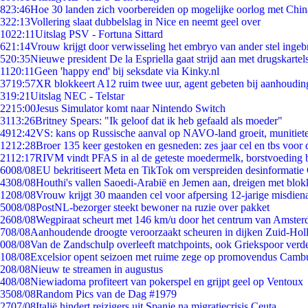
8
23:46
Hoe 30 landen zich voorbereiden op mogelijke oorlog met Chi
3
22:13
Vollering slaat dubbelslag in Nice en neemt geel over
10
22:11
Uitslag PSV - Fortuna Sittard
6
21:14
Vrouw krijgt door verwisseling het embryo van ander stel ingeb
5
20:35
Nieuwe president De la Espriella gaat strijd aan met drugskarte
11
20:11
Geen 'happy end' bij seksdate via Kinky.nl
37
19:57
XR blokkeert A12 ruim twee uur, agent gebeten bij aanhoudin
3
19:21
Uitslag NEC - Telstar
22
15:00
Jesus Simulator komt naar Nintendo Switch
31
13:26
Britney Spears: "Ik geloof dat ik heb gefaald als moeder"
49
12:42
VS: kans op Russische aanval op NAVO-land groeit, munitiet
12
12:28
Broer 135 keer gestoken en gesneden: zes jaar cel en tbs voo
21
12:17
RIVM vindt PFAS in al de geteste moedermelk, borstvoeding bl
60
08/08
EU bekritiseert Meta en TikTok om verspreiden desinformatie
43
08/08
Houthi's vallen Saoedi-Arabië en Jemen aan, dreigen met blok
12
08/08
Vrouw krijgt 30 maanden cel voor afpersing 12-jarige misdiena
50
08/08
PostNL-bezorger steekt bewoner na ruzie over pakket
26
08/08
Wegpiraat scheurt met 146 km/u door het centrum van Amste
7
08/08
Aanhoudende droogte veroorzaakt scheuren in dijken Zuid-Hol
0
08/08
Van de Zandschulp overleeft matchpoints, ook Griekspoor verde
1
08/08
Excelsior opent seizoen met ruime zege op promovendus Camb
2
08/08
Nieuw te streamen in augustus
4
08/08
Niewiadoma profiteert van pokerspel en grijpt geel op Ventoux
35
08/08
Random Pics van de Dag #1979
27
07/08
Italië hindert reizigers uit Spanje na migratiecrisis Ceuta