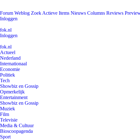
Forum
Weblog
Zoek
Actieve Items
Nieuws
Columns
Reviews
Previe
Inloggen
fok.nl
Inloggen
fok.nl
Actueel
Nederland
Internationaal
Economie
Politiek
Tech
Showbiz en Gossip
Opmerkelijk
Entertainment
Showbiz en Gossip
Muziek
Film
Televisie
Media & Cultuur
Bioscoopagenda
Sport