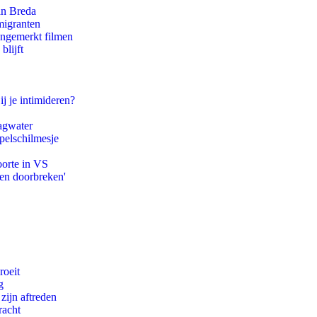
an Breda
migranten
ongemerkt filmen
blijft
ij je intimideren?
agwater
pelschilmesje
oorte in VS
pen doorbreken'
roeit
g
zijn aftreden
racht