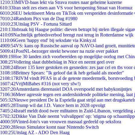
12
10:33
MIVD-baas lekt via Strava routes naar geheime kazerne
6
10:33
Iran stelt zes eisen aan VS voor heropening Straat van Hormuz
60
10:26
EU bekritiseert Meta en TikTok om verspreiden desinformatie
70
10:24
Random Pics van de Dag #1980
10
10:23
Uitslag PSV - Fortuna Sittard
2
10:13
Inbraak bij Haagse politie: dieven betrapt bij stelen illegale sigar
4
10:09
Nachtelijk gebiedsverbod brengt rust terug in Rotterdamse wijk
11
10:06
Geen 'happy end' bij seksdate via Kinky.nl
49
09:54
VS: kans op Russische aanval op NAVO-land groeit, munitiet
50
09:41
PostNL-bezorger steekt bewoner na ruzie over pakket
8
09:19
Hoe 30 landen zich voorbereiden op mogelijke oorlog met Chi
3
08:25
Vollering slaat dubbelslag in Nice en neemt geel over
12
08:24
Broer 135 keer gestoken en gesneden: zes jaar cel en tbs voo
31
08:18
Britney Spears: "Ik geloof dat ik heb gefaald als moeder"
21
08:17
RIVM vindt PFAS in al de geteste moedermelk, borstvoeding bl
16
07:42
VrijMiBabes #316 (not very sfw!)
32
07:20
Amsterdams dierenasiel DOA overspoeld met babykonijntjes
71
06:36
Meer agressie tegen een andersluidende politieke mening, laat j
5
05:32
Nieuwe president De la Espriella gaat strijd aan met drugskarte
49
05:28
Trump wil dat J.D. Vance hem in 2028 opvolgt
74
05:24
Israël meldt dood twee militairen in Zuid-Libanon, vergeldin
57
02:32
Dikke Van Dale neemt 'vulvalippen' op: 'stigma op schaamlip
40
00:59
Vinted-foto's van vrouwen massaal gedeeld op seksfora
22
00:28
Jesus Simulator komt naar Nintendo Switch
1
00:25
Uitslag AZ - ADO Den Haag